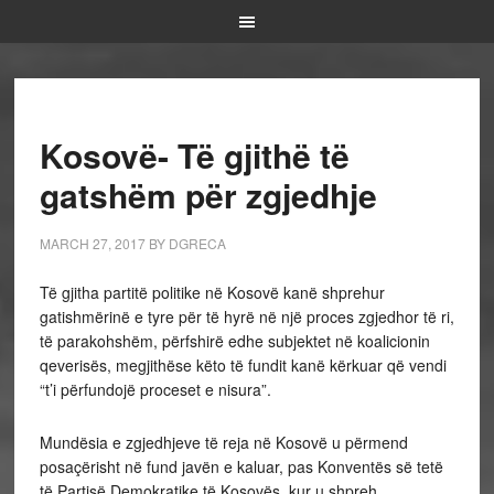
Kosovë- Të gjithë të
gatshëm për zgjedhje
MARCH 27, 2017
BY
DGRECA
Të gjitha partitë politike në Kosovë kanë shprehur
gatishmërinë e tyre për të hyrë në një proces zgjedhor të ri,
të parakohshëm, përfshirë edhe subjektet në koalicionin
qeverisës, megjithëse këto të fundit kanë kërkuar që vendi
“t’i përfundojë proceset e nisura”.
Mundësia e zgjedhjeve të reja në Kosovë u përmend
posaçërisht në fund javën e kaluar, pas Konventës së tetë
të Partisë Demokratike të Kosovës, kur u shpreh