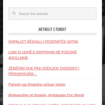
ARTIKUJT E FUNDIT
SHPALLET KËSHILLI I FEDERATËS VATRA
LUMI SI UDHË E NDRYSHIM NË POEZINË
AGOLLIANE
ZËMËRIM DHE PAS VDEKJES! DISIDENTI I
PËRHERSHËM…
Patriotë nga Shqipëria vizituan Vatrën
Mirëseardhje në Shqipëri, Ambasador Eric Wendt