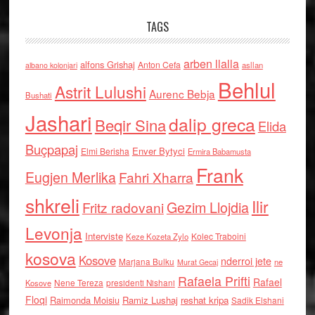
TAGS
arben llalla
alfons Grishaj
Anton Cefa
asllan
albano kolonjari
Behlul
Astrit Lulushi
Aurenc Bebja
Bushati
Jashari
dalip greca
Beqir Sina
Elida
Buçpapaj
Enver Bytyci
Elmi Berisha
Ermira Babamusta
Frank
Eugjen Merlika
Fahri Xharra
shkreli
Ilir
Gezim Llojdia
Fritz radovani
Levonja
Interviste
Kolec Traboini
Keze Kozeta Zylo
kosova
Kosove
nderroi jete
Marjana Bulku
ne
Murat Gecaj
Rafaela Prifti
Rafael
Nene Tereza
Kosove
presidenti Nishani
Floqi
Raimonda Moisiu
Ramiz Lushaj
reshat kripa
Sadik Elshani