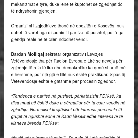
mekanizmat e tyre, duke lënë të kuptohet se zgjedhjet do
të ndryshonin gjendjen.
Organizimi i zgjedhjeve thonë në opozitën e Kosovës, nuk
duhet të varet nga disponimi i partive në pushtet, por ‘nga
gjendja reale në të cilën ndodhet vendi’.
Dardan Molliqaj
sekretar organizativ i Lëvizjes
Vetëvendosje tha për Radion Evropa e Lirë se nevoja për
zgjedhje të reja të lira dhe demokratike ka qenë shumë më
e hershme, por një gjë e tillë nuk është praktikuar. Sipas tij
Vetëvendosje është e gatshme për procesin zgjedhor.
“Tendenca e partisë në pushtet, përkatësisht PDK-së, ka
disa muaj që është duke u përgatitur për ta çuar vendin në
zgjedhje. Normalisht krejtësisht për interesa personale të
grupit të ngushtë edhe të Kadri Veselit edhe interesave të
klaneve brenda PDK-së”.
“Asgjë për interesa të shtetit. Se a do të ketë zgjedhje të