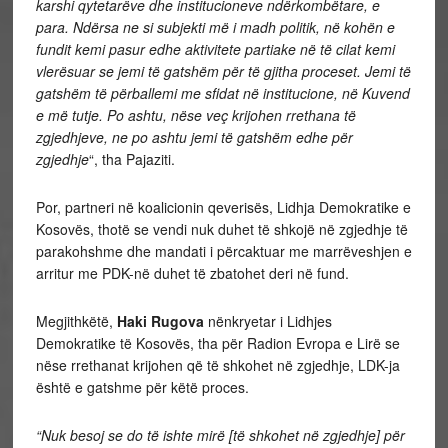
karshi qytetarëve dhe institucioneve ndërkombëtare, e
para. Ndërsa ne si subjekti më i madh politik, në kohën e
fundit kemi pasur edhe aktivitete partiake në të cilat kemi
vlerësuar se jemi të gatshëm për të gjitha proceset. Jemi të
gatshëm të përballemi me sfidat në institucione, në Kuvend
e më tutje. Po ashtu, nëse veç krijohen rrethana të
zgjedhjeve, ne po ashtu jemi të gatshëm edhe për
zgjedhje
“, tha Pajaziti.
Por, partneri në koalicionin qeverisës, Lidhja Demokratike e
Kosovës, thotë se vendi nuk duhet të shkojë në zgjedhje të
parakohshme dhe mandati i përcaktuar me marrëveshjen e
arritur me PDK-në duhet të zbatohet deri në fund.
Megjithkëtë,
Haki Rugova
nënkryetar i Lidhjes
Demokratike të Kosovës, tha për Radion Evropa e Lirë se
nëse rrethanat krijohen që të shkohet në zgjedhje, LDK-ja
është e gatshme për këtë proces.
“Nuk besoj se do të ishte mirë [të shkohet në zgjedhje] për