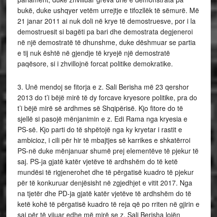
bukë, duke ushqyer vetëm urrejtje e tifozllëk të sëmurë. Më
21 janar 2011 ai nuk doli në krye të demostruesve, por i la
demostruesit si bagëti pa bari dhe demostrata degjeneroi
në një demostratë të dhunshme, duke dëshmuar se partia
e tij nuk është në gjendje të kryejë një demostratë
paqësore, si i zhvillojnë forcat politike demokratike.
3. Unë mendoj se fitorja e z. Sali Berisha më 23 qershor
2013 do t’i bëjë mirë të dy forcave kryesore politike, pra do
t’i bëjë mirë së ardhmes së Shqipërisë. Kjo fitore do të
sjellë si pasojë mënjanimin e z. Edi Rama nga kryesia e
PS-së. Kjo parti do të shpëtojë nga ky kryetar i rastit e
ambicioz, i cili për hir të mbajtjes së karrikes e shkatërroi
PS-në duke mënjanuar shumë prej elementëve të pjekur të
saj. PS-ja gjatë katër vjetëve të ardhshëm do të ketë
mundësi të rigjenerohet dhe të përgatisë kuadro të pjekur
për të konkuruar denjësisht në zgjedhjet e vitit 2017. Nga
na tjetër dhe PD-ja gjatë katër vjetëve të ardhshëm do të
ketë kohë të përgatisë kuadro të reja që po rriten në gjirin e
saj për të vijuar edhe më mirë se z. Sali Berisha lojën