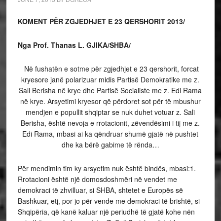
KOMENT PËR ZGJEDHJET E 23 QERSHORIT 2013/
Nga Prof. Thanas L. GJIKA/SHBA/
Në fushatën e sotme për zgjedhjet e 23 qershorit, forcat
kryesore janë polarizuar midis Partisë Demokratike me z.
Sali Berisha në krye dhe Partisë Socialiste me z. Edi Rama
në krye. Arsyetimi kryesor që përdoret sot për të mbushur
mendjen e popullit shqiptar se nuk duhet votuar z. Sali
Berisha, është nevoja e rrotacionit, zëvendësimi i tij me z.
Edi Rama, mbasi ai ka qëndruar shumë gjatë në pushtet
dhe ka bërë gabime të rënda…
Për mendimin tim ky arsyetim nuk është bindës, mbasi:1.
Rrotacioni është një domosdoshmëri në vendet me
demokraci të zhvilluar, si SHBA, shtetet e Europës së
Bashkuar, etj, por jo për vende me demokraci të brishtë, si
Shqipëria, që kanë kaluar një periudhë të gjatë kohe nën