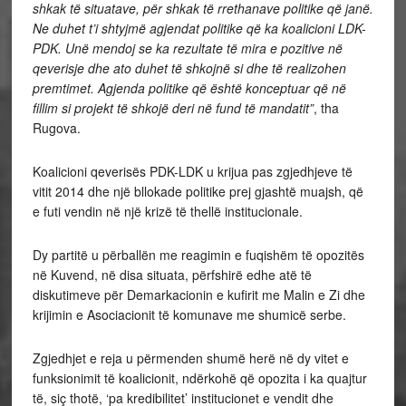
shkak të situatave, për shkak të rrethanave politike që janë.
Ne duhet t’i shtyjmë agjendat politike që ka koalicioni LDK-
PDK. Unë mendoj se ka rezultate të mira e pozitive në
qeverisje dhe ato duhet të shkojnë si dhe të realizohen
premtimet. Agjenda politike që është konceptuar që në
fillim si projekt të shkojë deri në fund të mandatit”
, tha
Rugova.
Koalicioni qeverisës PDK-LDK u krijua pas zgjedhjeve të
vitit 2014 dhe një bllokade politike prej gjashtë muajsh, që
e futi vendin në një krizë të thellë institucionale.
Dy partitë u përballën me reagimin e fuqishëm të opozitës
në Kuvend, në disa situata, përfshirë edhe atë të
diskutimeve për Demarkacionin e kufirit me Malin e Zi dhe
krijimin e Asociacionit të komunave me shumicë serbe.
Zgjedhjet e reja u përmenden shumë herë në dy vitet e
funksionimit të koalicionit, ndërkohë që opozita i ka quajtur
të, siç thotë, ‘pa kredibilitet’ institucionet e vendit dhe