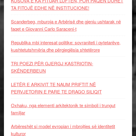
KOSOVA E KA FITUAR LUFTËN, POR PAQEN DUHET
TA FITOJË EDHE NË INSTITUCIONE!
Scanderbeg, mburoja e Arbërisë dhe gjeniu ushtarak në
faqet e Giovanni Carlo Saraceni-t
Republika mbi interesat politike: sovraniteti i qytetarëve,
kushtetutshmëria dhe përgjegjësia shtetërore
TRI POEZI PËR GJERGJ KASTRIOTIN-
SKËNDERBEUN
LETËR E ARKIVIT TE NAUM PRIFTIT NË
PERVJETORIN E PARE TE DRAGO SILIQIT
Oxhaku, nga elementi arkitektonik te simboli i trungut
familjar
Arbëreshët si model evropian i mbrojtjes së identitetit
kulturor