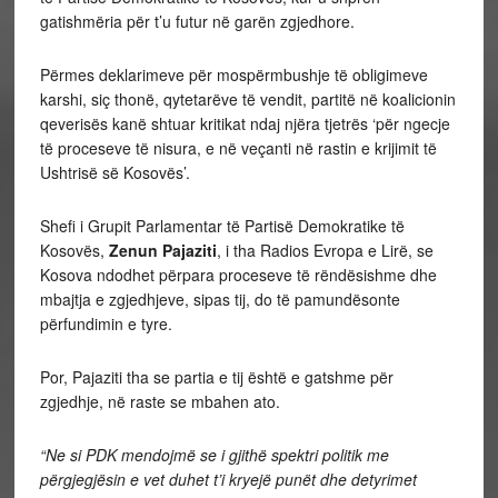
gatishmëria për t’u futur në garën zgjedhore.
Përmes deklarimeve për mospërmbushje të obligimeve
karshi, siç thonë, qytetarëve të vendit, partitë në koalicionin
qeverisës kanë shtuar kritikat ndaj njëra tjetrës ‘për ngecje
të proceseve të nisura, e në veçanti në rastin e krijimit të
Ushtrisë së Kosovës’.
Shefi i Grupit Parlamentar të Partisë Demokratike të
Kosovës,
Zenun Pajaziti
, i tha Radios Evropa e Lirë, se
Kosova ndodhet përpara proceseve të rëndësishme dhe
mbajtja e zgjedhjeve, sipas tij, do të pamundësonte
përfundimin e tyre.
Por, Pajaziti tha se partia e tij është e gatshme për
zgjedhje, në raste se mbahen ato.
“Ne si PDK mendojmë se i gjithë spektri politik me
përgjegjësin e vet duhet t’i kryejë punët dhe detyrimet