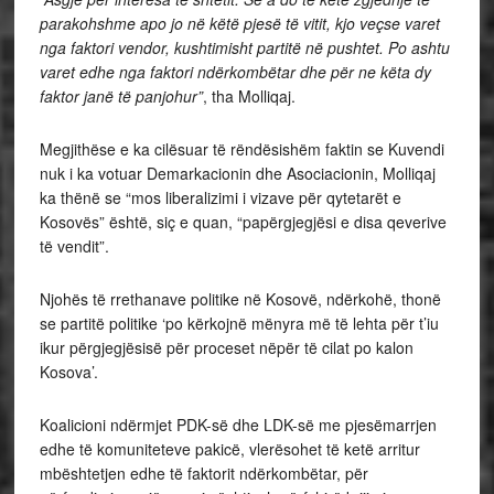
parakohshme apo jo në këtë pjesë të vitit, kjo veçse varet
nga faktori vendor, kushtimisht partitë në pushtet. Po ashtu
varet edhe nga faktori ndërkombëtar dhe për ne këta dy
faktor janë të panjohur”
, tha Molliqaj.
Megjithëse e ka cilësuar të rëndësishëm faktin se Kuvendi
nuk i ka votuar Demarkacionin dhe Asociacionin, Molliqaj
ka thënë se “mos liberalizimi i vizave për qytetarët e
Kosovës” është, siç e quan, “papërgjegjësi e disa qeverive
të vendit”.
Njohës të rrethanave politike në Kosovë, ndërkohë, thonë
se partitë politike ‘po kërkojnë mënyra më të lehta për t’iu
ikur përgjegjësisë për proceset nëpër të cilat po kalon
Kosova’.
Koalicioni ndërmjet PDK-së dhe LDK-së me pjesëmarrjen
edhe të komuniteteve pakicë, vlerësohet të ketë arritur
mbështetjen edhe të faktorit ndërkombëtar, për