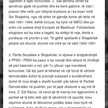
zgjedhën e egër komuniste. Z. Sali Berisha vërtet ka
qendruar gjatë në pushtet dhe ka berë gabime, të cilat i
pranon dhe vetë, por detyrat kryesore ai i ka kryer mirë.
Sot Shqipëria, nga një shtet në gjendje kome që ishte në
vitet 1991-1994, është forcuar, ka hyrë në NATO dhe po
ecën me sukses drejt Europës së Bashkuar. Fshatarësia
shqiptare sot ka toka e bagëti, ka shtëpi të reja, është e
punësuar në pronën e vet. Të gjithë qytetarët e Shqipërisë
jetojnë sot shumë, shumë më mirë se në vitet 1945-1991.
2. Partia Socialiste e Shqipërisë, si vijuese e drejtpërdrejtë
e PPSH / PKSH ka pasur e ka nevojë dhe detyrë të zhvillojë
së pari katarsën e vet, për t’u çliruar nga mendësia
komuniste. Që kjo parti të kthehet në një forcë të vërtetë
demokratike duhet të pranojë sukseset e kundërshtarit,
duhet të mos shajë e shpifë kundër çdo bëme të Partisë
Demokratike në pushtet, por të japë obsionet e saj më të
mira. Z. Edi Rama, në vend që të merrej me rigjenerimin e
partisë së tij këto tetë vjet të qëndrimit në opozitë, kreu
veprime shumë të dëmshme politike duke mos hyrë në
parlament, duke zhvilluar greva urie e demonstrata pa