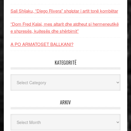
Sali Shijaku, “Diego Rivera” shqiptar i artit tonë kombëtar
“Dom Fred Kalaj, mes altarit dhe atdheut si hermeneutikë
e shpresës, kujtesës dhe shërbimit”
A PO ARMATOSET BALLKANI?
KATEGORITË
Kategoritë
ARKIV
Arkiv