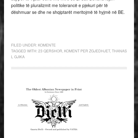
politike të pluralizmit me tolerancë e pjekuri për të
dëshmuar se dhe ne shqiptarët meritojmë të hyjmë në BE.
FILED UNDER:
KOMENTE
TAGGED WITH:
23 QERSHOR
,
KOMENT PER ZGJEDHJET
,
THANAS
L GJIKA