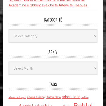
Akademinë e Shkencave dhe të Arteve të Kosovës
KATEGORITË
Kategoritë
ARKIV
Arkiv
TAGS
arben llalla
alfons Grishaj
Anton Cefa
asllan
albano kolonjari
Behlul