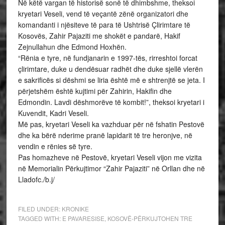
Në këtë vargan të historisë sonë të dhimbshme, theksoi
kryetari Veseli, vend të veçantë zënë organizatori dhe
komandanti i njësiteve të para të Ushtrisë Çlirimtare të
Kosovës, Zahir Pajaziti me shokët e pandarë, Hakif
Zejnullahun dhe Edmond Hoxhën.
“Rënia e tyre, në fundjanarin e 1997-tës, rirreshtoi forcat
çlirimtare, duke u dendësuar radhët dhe duke sjellë vlerën
e sakrificës si dëshmi se liria është më e shtrenjtë se jeta. I
përjetshëm është kujtimi për Zahirin, Hakifin dhe
Edmondin. Lavdi dëshmorëve të kombit!”, theksoi kryetari i
Kuvendit, Kadri Veseli.
Më pas, kryetari Veseli ka vazhduar për në fshatin Pestovë
dhe ka bërë nderime pranë lapidarit të tre heronjve, në
vendin e rënies së tyre.
Pas homazheve në Pestovë, kryetari Veseli vijon me vizita
në Memorialin Përkujtimor “Zahir Pajaziti” në Orllan dhe në
Lladofc./b.j/
FILED UNDER:
KRONIKE
TAGGED WITH:
E PAVARESISE
,
KOSOVË-PËRKUJTOHEN TRE