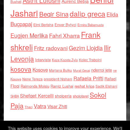
Astrit Lulushi
Aurenc Bebja
Bushati
Jashari
dalip greca
Beqir Sina
Elida
Buçpapaj
Enver Bytyci
Elmi Berisha
Ermira Babamusta
Frank
Eugjen Merlika
Fahri Xharra
shkreli
Ilir
Gezim Llojdia
Fritz radovani
Levonja
Interviste
Kolec Traboini
Keze Kozeta Zylo
kosova
Kosove
nderroi jete
Marjana Bulku
ne
Murat Gecaj
Rafaela Prifti
Rafael
Nene Tereza
Kosove
presidenti Nishani
Floqi
Raimonda Moisiu
Ramiz Lushaj
reshat kripa
Sadik Elshani
Sokol
Shefqet Kercelli
shqiperia
shqiptaret
SHBA
Paja
Vatra
Visar Zhiti
Thaci
This website uses cookies to improve your experience. We'll