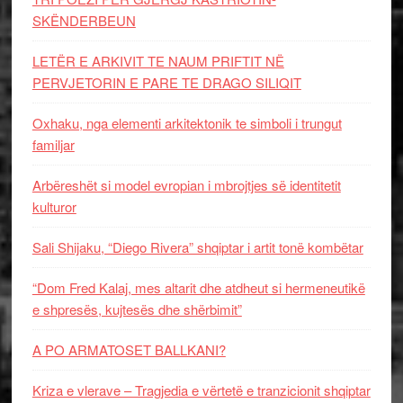
SKËNDERBEUN
LETËR E ARKIVIT TE NAUM PRIFTIT NË
PERVJETORIN E PARE TE DRAGO SILIQIT
Oxhaku, nga elementi arkitektonik te simboli i trungut
familjar
Arbëreshët si model evropian i mbrojtjes së identitetit
kulturor
Sali Shijaku, “Diego Rivera” shqiptar i artit tonë kombëtar
“Dom Fred Kalaj, mes altarit dhe atdheut si hermeneutikë
e shpresës, kujtesës dhe shërbimit”
A PO ARMATOSET BALLKANI?
Kriza e vlerave – Tragjedia e vërtetë e tranzicionit shqiptar