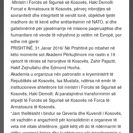
-Ministri i Forcës së Sigurisë së Kosovës, Haki Demolli:
Forcat e Armatosura të Kosovës, përveç mbrojtjes së
sovranitetit dhe integritetit të vendit tonë, objektivë tjetër
madhore do të kenë edhe anëtarësimin në NATO, si dhe
gatishmërinë për pjesëmarrje në misione paqeruajtëse dhe
humanitare në vende të ndryshme jo vetëm në Evropë, por
edhe më gjerë/
PRISHTINË, 31 Janar 2016/ Në Prishtinë po mbahet në
këto momente sot Akademi Përkujtimore me rastin e 19
vjetorit të rënies së heronjëve të Kosovës, Zahir Pajaziti,
Hakif Zejnullahu dhe Edmond Hoxha.
Akademia u organizua nën patronatin e kryeministrit të
Republikës së Kosovës, Isa Mustafa, ndërsa në emër të
institucioneve shtetërore foli ministri i Forcës së Sigurisë së
Kosovës, Haki Demolli. Ai paralajmëroi transformimin së
shpejti të Forcës së Sigurisë së Kosovës në Forca të
Armatosura të Kosovës.
“Jam thellësisht i bindur se Qeveria dhe Kuvendi i Kosovës,
në vazhdën e angazhimit për konsolidimin e organeve të
veta më vitale shtetërore, gjatë këtij viti do të ndërmarrin të
gjitha veprimet ligjore dhe kushtetuese për transformimin e