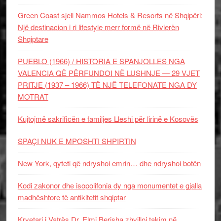
Green Coast sjell Nammos Hotels & Resorts në Shqipëri:
Një destinacion i ri lifestyle merr formë në Rivierën
Shqiptare
PUEBLO (1966) / HISTORIA E SPANJOLLES NGA
VALENCIA QË PËRFUNDOI NË LUSHNJE — 29 VJET
PRITJE (1937 – 1966) TË NJË TELEFONATE NGA DY
MOTRAT
Kujtojmë sakrificën e familjes Lleshi për lirinë e Kosovës
SPAÇI NUK E MPOSHTI SHPIRTIN
New York, qyteti që ndryshoi emrin… dhe ndryshoi botën
Kodi zakonor dhe isopolifonia dy nga monumentet e gjalla
madhështore të antikitetit shqiptar
Kryetari i Vatrës Dr. Elmi Berisha zhvilloi takim në