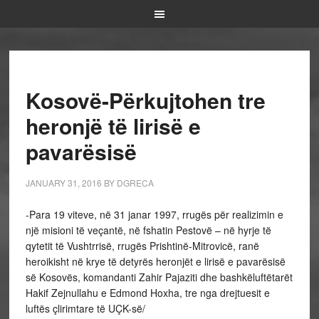
Kosovë-Përkujtohen tre
heronjë të lirisë e
pavarësisë
JANUARY 31, 2016
BY
DGRECA
-Para 19 viteve, në 31 janar 1997, rrugës për realizimin e
një misioni të veçantë, në fshatin Pestovë – në hyrje të
qytetit të Vushtrrisë, rrugës Prishtinë-Mitrovicë, ranë
heroikisht në krye të detyrës heronjët e lirisë e pavarësisë
së Kosovës, komandanti Zahir Pajaziti dhe bashkëluftëtarët
Hakif Zejnullahu e Edmond Hoxha, tre nga drejtuesit e
luftës çlirimtare të UÇK-së/