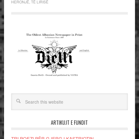
HERONJË
,
TË LIRISË
ARTIKUJT E FUNDIT
TRI POEZI PËR GJERGJ KASTRIOTIN-