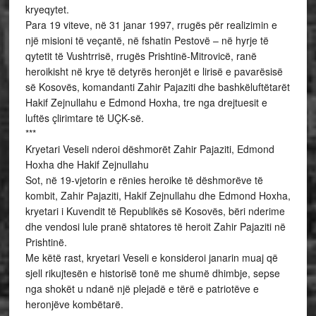
kryeqytet.
Para 19 viteve, në 31 janar 1997, rrugës për realizimin e
një misioni të veçantë, në fshatin Pestovë – në hyrje të
qytetit të Vushtrrisë, rrugës Prishtinë-Mitrovicë, ranë
heroikisht në krye të detyrës heronjët e lirisë e pavarësisë
së Kosovës, komandanti Zahir Pajaziti dhe bashkëluftëtarët
Hakif Zejnullahu e Edmond Hoxha, tre nga drejtuesit e
luftës çlirimtare të UÇK-së.
***
Kryetari Veseli nderoi dëshmorët Zahir Pajaziti, Edmond
Hoxha dhe Hakif Zejnullahu
Sot, në 19-vjetorin e rënies heroike të dëshmorëve të
kombit, Zahir Pajaziti, Hakif Zejnullahu dhe Edmond Hoxha,
kryetari i Kuvendit të Republikës së Kosovës, bëri nderime
dhe vendosi lule pranë shtatores të heroit Zahir Pajaziti në
Prishtinë.
Me këtë rast, kryetari Veseli e konsideroi janarin muaj që
sjell rikujtesën e historisë tonë me shumë dhimbje, sepse
nga shokët u ndanë një plejadë e tërë e patriotëve e
heronjëve kombëtarë.