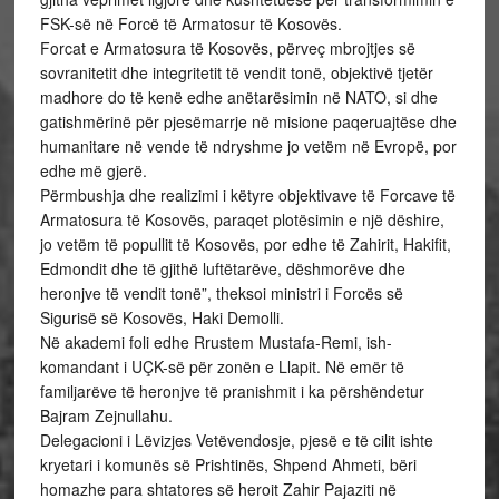
FSK-së në Forcë të Armatosur të Kosovës.
Forcat e Armatosura të Kosovës, përveç mbrojtjes së
sovranitetit dhe integritetit të vendit tonë, objektivë tjetër
madhore do të kenë edhe anëtarësimin në NATO, si dhe
gatishmërinë për pjesëmarrje në misione paqeruajtëse dhe
humanitare në vende të ndryshme jo vetëm në Evropë, por
edhe më gjerë.
Përmbushja dhe realizimi i këtyre objektivave të Forcave të
Armatosura të Kosovës, paraqet plotësimin e një dëshire,
jo vetëm të popullit të Kosovës, por edhe të Zahirit, Hakifit,
Edmondit dhe të gjithë luftëtarëve, dëshmorëve dhe
heronjve të vendit tonë”, theksoi ministri i Forcës së
Sigurisë së Kosovës, Haki Demolli.
Në akademi foli edhe Rrustem Mustafa-Remi, ish-
komandant i UÇK-së për zonën e Llapit. Në emër të
familjarëve të heronjve të pranishmit i ka përshëndetur
Bajram Zejnullahu.
Delegacioni i Lëvizjes Vetëvendosje, pjesë e të cilit ishte
kryetari i komunës së Prishtinës, Shpend Ahmeti, bëri
homazhe para shtatores së heroit Zahir Pajaziti në