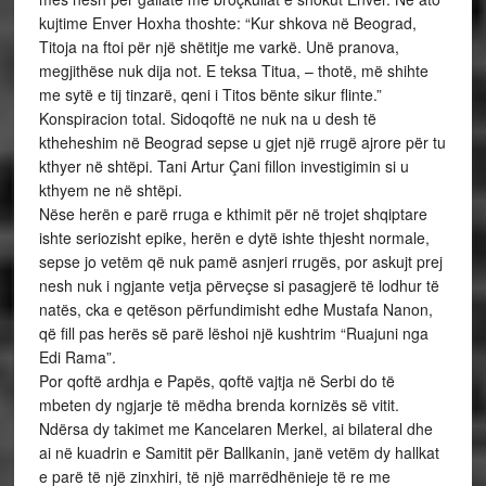
kujtime Enver Hoxha thoshte: “Kur shkova në Beograd,
Titoja na ftoi për një shëtitje me varkë. Unë pranova,
megjithëse nuk dija not. E teksa Titua, – thotë, më shihte
me sytë e tij tinzarë, qeni i Titos bënte sikur flinte.”
Konspiracion total. Sidoqoftë ne nuk na u desh të
ktheheshim në Beograd sepse u gjet një rrugë ajrore për tu
kthyer në shtëpi. Tani Artur Çani fillon investigimin si u
kthyem ne në shtëpi.
Nëse herën e parë rruga e kthimit për në trojet shqiptare
ishte seriozisht epike, herën e dytë ishte thjesht normale,
sepse jo vetëm që nuk pamë asnjeri rrugës, por askujt prej
nesh nuk i ngjante vetja përveçse si pasagjerë të lodhur të
natës, cka e qetëson përfundimisht edhe Mustafa Nanon,
që fill pas herës së parë lëshoi një kushtrim “Ruajuni nga
Edi Rama”.
Por qoftë ardhja e Papës, qoftë vajtja në Serbi do të
mbeten dy ngjarje të mëdha brenda kornizës së vitit.
Ndërsa dy takimet me Kancelaren Merkel, ai bilateral dhe
ai në kuadrin e Samitit për Ballkanin, janë vetëm dy hallkat
e parë të një zinxhiri, të një marrëdhënieje të re me