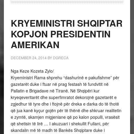
KRYEMINISTRI SHQIPTAR
KOPJON PRESIDENTIN
AMERIKAN
DECEMBER 24, 2014
BY
DGRECA
Nga Keze Kozeta Zylo/
Kryeministri Rama shprehu “dashurinë e pakufishme” për
gazetarët duke i ftuar në prag festash të fundvitit në
Pallatin e Brigadave në Tiranë. Në Shqipëri kur
kryeqeveritarët dhe superfimratot dekorojnë gazetarët e
zgjedhur të tyre dhe i ftojnë për dreka e darka do të thotë
që jua kanë kyçur gojën për të thënë dhe shkruar realitetin
e zymtë, skamjen migjeniane që po kalon populli, vrasësit
që shetisin të lirë … I akuzuari i shekullit Fullani, për
skandalin më të madh të Bankës Shqiptare duke i