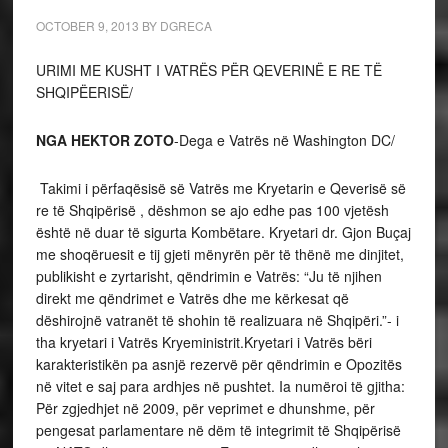
OCTOBER 9, 2013
BY
DGRECA
URIMI ME KUSHT I VATRËS PËR QEVERINË E RE TË
SHQIPËERISË/
NGA HEKTOR ZOTO
-Dega e Vatrës në Washington DC/
Takimi i përfaqësisë së Vatrës me Kryetarin e Qeverisë së
re të Shqipërisë , dëshmon se ajo edhe pas 100 vjetësh
është në duar të sigurta Kombëtare. Kryetari dr. Gjon Buçaj
me shoqëruesit e tij gjeti mënyrën për të thënë me dinjitet,
publikisht e zyrtarisht, qëndrimin e Vatrës: “Ju të njihen
direkt me qëndrimet e Vatrës dhe me kërkesat që
dëshirojnë vatranët të shohin të realizuara në Shqipëri.”- i
tha kryetari i Vatrës Kryeministrit.Kryetari i Vatrës bëri
karakteristikën pa asnjë rezervë për qëndrimin e Opozitës
në vitet e saj para ardhjes në pushtet. Ia numëroi të gjitha:
Për zgjedhjet në 2009, për veprimet e dhunshme, për
pengesat parlamentare në dëm të integrimit të Shqipërisë