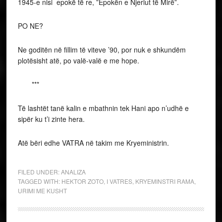
1945-e nisi epokë të re, ”Epokën e Njeriut të Mirë”.
PO NE?
Ne goditën në fillim të viteve ’90, por nuk e shkundëm
plotësisht atë, po valë-valë e me hope.
***
Të lashtët tanë kalin e mbathnin tek Hani apo n’udhë e
sipër ku t’i zinte hera.
Atë bëri edhe VATRA në takim me Kryeministrin.
FILED UNDER:
ANALIZA
TAGGED WITH:
HEKTOR ZOTO
,
I VATRES
,
KRYEMINSTRI RAMA
,
URIMI ME KUSHT