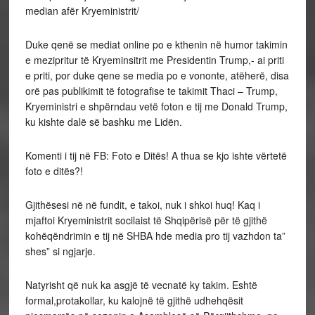
median afër Kryeministrit/
Duke qenë se mediat online po e kthenin në humor takimin
e mezipritur të Kryeminsitrit me Presidentin Trump,- ai priti
e priti, por duke qene se media po e vononte, atëherë, disa
orë pas publikimit të fotografise te takimit Thaci – Trump,
Kryeministri e shpërndau vetë foton e tij me Donald Trump,
ku kishte dalë së bashku me Lidën.
Komenti i tij në FB: Foto e Ditës! A thua se kjo ishte vërtetë
foto e ditës?!
Gjithësesi në në fundit, e takoi, nuk i shkoi huq! Kaq i
mjaftoi Kryeministrit socilaist të Shqipërisë për të gjithë
kohëqëndrimin e tij në SHBA hde media pro tij vazhdon ta”
shes” si ngjarje.
Natyrisht që nuk ka asgjë të vecnatë ky takim. Eshtë
formal,protakollar, ku kalojnë të gjithë udhehqësit