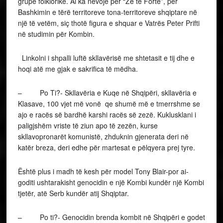
grupe folklorike. Ai ka nevojë për “Zë të Fortë”, për
Bashkimin e tërë territoreve tona-territoreve shqiptare në
një të vetëm, siç thotë figura e shquar e Vatrës Peter Prifti
në studimin për Kombin.
Linkolni i shpalli luftë skllavërisë me shtetasit e tij dhe e
hoqi atë me gjak e sakrifica të mëdha.
– Po Ti?- Skllavëria e Kuqe në Shqipëri, skllavëria e
Klasave, 100 vjet më vonë qe shumë më e tmerrshme se
ajo e racës së bardhë karshi racës së zezë. Kuklusklani i
paligjshëm vriste të ziun apo të zezën, kurse
skllavopronarët komunistë, zhduknin gjenerata deri në
katër breza, deri edhe për martesat e pëlqyera prej tyre.
Është plus i madh të kesh për model Tony Blair-por ai-
goditi ushtarakisht genocidin e një Kombi kundër një Kombi
tjetër, atë Serb kundër atij Shqiptar.
– Po ti?- Genocidin brenda kombit në Shqipëri e godet