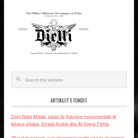
ARTIKUJT E FUNDIT
Dom Ndre Mjeda, sipas dy figurave monumentale të
letrave shqipe, Ernest Koliqit dhe At Gjergj Fishta
36 vjet tranzicion, nga ekonomia prodhuese te ekonomia