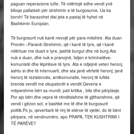
paguan reperacione lufte. Të ndërtojë edhe vendi ynë
blloqe pallatesh për strehimin e të burgosurve. Ua ka
borxh! Të barazohet disi jeta e pastaj të hyhet në
Bashkimin Europian.
Të burgosurit nuk kanë nevojë për para-mëshire. Ata duan
Pronën –Paranë-Strehimin, që i kanë të tyre, që i kanë
ndërtuar me duart e tyre, jashtë burgut dhe në burg.Ata
nuk e duan, dhe nuk e pranojnë, faljen e kriminelëve-
komunistë dhe lëpirësve të tyre. Ata e ndjejnë veten heronj,
ashtu si dhe të internuarit, dhe ata janë vërtetë heronj; janë
heronj të rezistencës, antikomunsite, heronj të luftës
brenda vendit me okupatorët e vendit.Qeveria e
mëparshme bëri sa mundi, pati kritika , bile dhe përplasje.
Por ajo bëri dhe vepra të rëndësishme të gjithanshme, që
vendi i gëzon sot, e bashkë me të dhe të burgosurit
politik.Po ju, qeveritarë të rinj të etërve të vjetër, do të bëni
përpara, në vendnumëro, apo PRAPA, TEK KUSHTRIMI I
TË PARËVE?