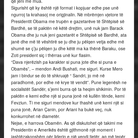
që jeni me mua.
Sigurisht që ky është një format i kopjuar edhe pse unë
ngurroj ta krahasoj me origjinalin. Në mbrëmjen vjetore të
Presidentit Obama me trupën e gazetarëve të Shtëpisë së
Bardhë, se të paktën në këtë drejtim, unë nuk jam Barack
Obama dhe ju nuk jeni gazetarët e Shtëpisë së Bardhë, ata
janë dhe më të vështirë se ju dhe ju pëlqen vetja edhe më
shumë se ç’ju pëlqen ju dhe këtë ma ka thënë Baraku, ose
Zoti president siç i thërras unë kur flasim.
“Dava njerëzish pa karakter si puna jote dhe si puna e
Obamës”, – mendon Andi Bushati, me siguri. Kurse Mero
jam i bindur se do të shkruajë “ Sandri, jo më në
paradhomë, por edhe në krye të vendit”. Pune legenësh ne
socialistët Sandër, s’jemi burra që ta heqim shikimin. Por të
paktën e kemi edhe një si puna jonë në kullën tënde, kemi
Fevziun. Ti me siguri mendove kur thashë unë kemi një si
puna jonë, Arian Çanin, por Ariani ha bukë veç, nuk
konkurrohet në diametër.
Nejse, e harrova Obamën. As që diskutohet që takimi me
Presidentin e Amerikës është gjithmonë një moment i
jashtëzakonshëm për liderin e një vendi tjetër, aq më tepër