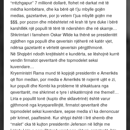
“rrëzhgapur” 7 miliionë dollarë, ftohet në darkat më të
mëdha kombëtare, dhe ka bërë që t’ju mbylle gojën
medias, gazetarëve, por jo vetem t’jua mbyllë gojën me
$$$, por pozon dhe mbështetet në krah të tyre duke i bërë
karshillëk një populli të tërë të ndershëm dhe në skamje…
Shkrimtari i famshem Oskar Wilde ka thënë se presidentët
zgjidhen nga populli dhe qeverisin njëherë në katër vjet,
ndërsa gazetarët e vërtetë qeverisin përgjithmonë.
Në Shqipëri ndodh krejtësisht e kundërta, se lëshojnë kurrë
vendin firmatot qeveritarë dhe topmodelet seksi
kuvendare…
Kryeministri Rama mund të kopjojë presidentin e Amerikës
që fton median, por media e Amerikës të nxjerrë ujët e zi,
kur populli dhe Kombi ka probleme të shkaktuara nga
qeveritarët, me shkrimet e tyre i shkatërrojnë me themel!…
Liria e popullit tonë (kupto dhe skllavërinë) është varur
gjithmonë nga kryeparellinjtë, firmatot qeveritarë dhe
topmodelet seksi kuvendare, sepse media s’i ka denoncuar
për krimet, paaftesinë. Kur shtypi është i lirë shemb dhe
“malet” cka të kujton presidentin Jeferson në lidhje me