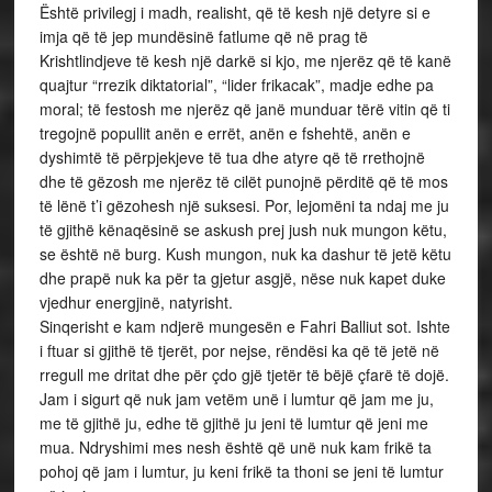
Është privilegj i madh, realisht, që të kesh një detyre si e
imja që të jep mundësinë fatlume që në prag të
Krishtlindjeve të kesh një darkë si kjo, me njerëz që të kanë
quajtur “rrezik diktatorial”, “lider frikacak”, madje edhe pa
moral; të festosh me njerëz që janë munduar tërë vitin që ti
tregojnë popullit anën e errët, anën e fshehtë, anën e
dyshimtë të përpjekjeve të tua dhe atyre që të rrethojnë
dhe të gëzosh me njerëz të cilët punojnë përditë që të mos
të lënë t’i gëzohesh një suksesi. Por, lejomëni ta ndaj me ju
të gjithë kënaqësinë se askush prej jush nuk mungon këtu,
se është në burg. Kush mungon, nuk ka dashur të jetë këtu
dhe prapë nuk ka për ta gjetur asgjë, nëse nuk kapet duke
vjedhur energjinë, natyrisht.
Sinqerisht e kam ndjerë mungesën e Fahri Balliut sot. Ishte
i ftuar si gjithë të tjerët, por nejse, rëndësi ka që të jetë në
rregull me dritat dhe për çdo gjë tjetër të bëjë çfarë të dojë.
Jam i sigurt që nuk jam vetëm unë i lumtur që jam me ju,
me të gjithë ju, edhe të gjithë ju jeni të lumtur që jeni me
mua. Ndryshimi mes nesh është që unë nuk kam frikë ta
pohoj që jam i lumtur, ju keni frikë ta thoni se jeni të lumtur