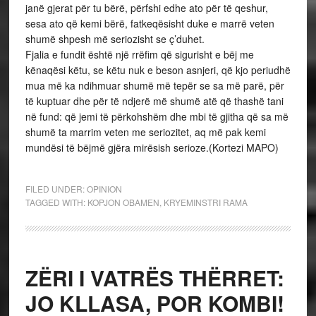
janë gjerat për tu bërë, përfshi edhe ato për të qeshur,
sesa ato që kemi bërë, fatkeqësisht duke e marrë veten
shumë shpesh më seriozisht se ç’duhet.
Fjalia e fundit është një rrëfim që sigurisht e bëj me
kënaqësi këtu, se këtu nuk e beson asnjeri, që kjo periudhë
mua më ka ndihmuar shumë më tepër se sa më parë, për
të kuptuar dhe për të ndjerë më shumë atë që thashë tani
në fund: që jemi të përkohshëm dhe mbi të gjitha që sa më
shumë ta marrim veten me seriozitet, aq më pak kemi
mundësi të bëjmë gjëra mirësish serioze.(Kortezi MAPO)
FILED UNDER:
OPINION
TAGGED WITH:
KOPJON OBAMEN
,
KRYEMINSTRI RAMA
ZËRI I VATRËS THËRRET:
JO KLLASA, POR KOMBI!