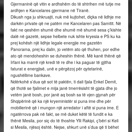
Gjermaninë që vitin e ardhshëm do të shtrihen më tutje me
ardhjen e Kancelares gjermane në Tiranë.
Dikush nga ju shkruajti, nuk më kujtohet, diçka në lidhje me
darkën private që ne patëm me Kancelaren pas Samitit. Në
fakt ne qeshëm shumë dhe shumë më shumë sesa ç’kishte
dalë në gazetë, sepse helbete nuk ishte kryesia e PS ku ka
prej kohësh një lidhje legale energjie me gazetën
Panorama, prej ku dalin, jo vetëm ato që thuhen, por edhe
ato që mendoheshin se duheshin thënë. Më kanë thënë që
Irfani ka marrë një kredi të re dhe i ka paguar të gjitha
faturat e energjisë, unë e përgëzoj për qytetarinë,
ngushëllime bankave.
Ndërkohë s’dua që sot të paktën, ti dali fjala Enkel Demit,
që thotë se fjalimet e mija janë tmerrësisht të gjata dhe jo
vetëm janë bosh, por janë aq bosh sa të vjen gjynah për
Shqipërinë që ka një kryeministër si puna ime dhe për
mobilierinë që i mungon një arredator i aftë si puna ime. E
ngatërrova pak në fakt, se më duket këtë të fundit e ka
thënë Mesila, por siç do të thoshte Ylli Rakipi, ç’bëri si Keli
si Mesila, njësoj është. Nejse, shkurt unë s’dua që ti bëhet