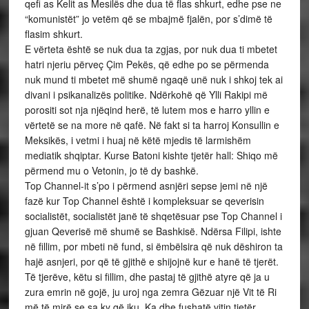
qefi as Kelit as Mesilës dhe dua të flas shkurt, edhe pse ne
“komunistët” jo vetëm që se mbajmë fjalën, por s’dimë të
flasim shkurt.
E vërteta është se nuk dua ta zgjas, por nuk dua ti mbetet
hatri njeriu përveç Çim Pekës, që edhe po se përmenda
nuk mund ti mbetet më shumë ngaqë unë nuk i shkoj tek ai
divani i psikanalizës politike. Ndërkohë që Ylli Rakipi më
porositi sot nja njëqind herë, të lutem mos e harro yllin e
vërtetë se na more në qafë. Në fakt si ta harroj Konsullin e
Meksikës, i vetmi i huaj në këtë mjedis të larmishëm
mediatik shqiptar. Kurse Batoni kishte tjetër hall: Shiqo më
përmend mu o Vetonin, jo të dy bashkë.
Top Channel-it s’po i përmend asnjëri sepse jemi në një
fazë kur Top Channel është i kompleksuar se qeverisin
socialistët, socialistët janë të shqetësuar pse Top Channel i
gjuan Qeverisë më shumë se Bashkisë. Ndërsa Filipi, ishte
në fillim, por mbeti në fund, si ëmbëlsira që nuk dëshiron ta
hajë asnjeri, por që të gjithë e shijojnë kur e hanë të tjerët.
Të tjerëve, këtu si fillim, dhe pastaj të gjithë atyre që ja u
zura emrin në gojë, ju uroj nga zemra Gëzuar një Vit të Ri
më të mirë se sa ky që iku. Ka dhe fushatë vitin tjetër,