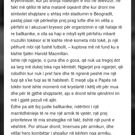
kryeministër, kur po shihja ndeshjen e vitit në televizor, në
fakt më qëlloi të isha matanë oqeanit dhe kur droni me
simbolet shqiptare u shfaq mbi stadiumin e Beogradit,
pastaj plasi një përleshje prej prag lufte dhe im vëlla u
përfshi si i akuzuari kryesor për organizimin e një hataje të
re ballkanike, e cila sa hap e mbyll sytë përfshiu mbarë
rruzullin tokësor si të kishte rënë kometa mbi tokë, jo një
pëlhurë mbi një fushë futbolli, – kuptova më në fund ku e
kishte fjalën Harold Macmillan.
Ishte një ngjarje, o çuna dhe o goca, që nuk ua tregoj dot
sa larg më dukej toka nga këmbët. Ngjarjet pra ngjarjet, që
ndodhin kur nuk i pret fare dhe të ngrenë peshë me një
fuqi që s’ke fuqi as të habitesh. E meqë ulja e Papës në
tokën tonë ishte momenti më kryelartë i këtij viti për mua
dhe për të gjithë shqiptarët, ajo e dronit ishte qëndrimi im
më i gjatë pezull në ajër.
Edhe pa atë lloj çudie ballkanike, ndërtimi i një
marrëdhënieje të re me një armik të vjetër, një prej
prioriteteve të mia strategjike në fakt, është një punë e
vështirë. Por shtuar dronit, tmerrues për armikun, dhe
vëllai hero kombëtar i shpallur në kërkim nga armiku,