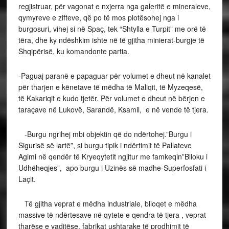
regjistruar, për vagonat e nxjerra nga galeritë e mineraleve,
qymyreve e zifteve, që po të mos plotësohej nga i
burgosuri, vihej si në Spaç, tek “Shtylla e Turpit” me orë të
tëra, dhe ky ndëshkim ishte në të gjitha minierat-burgje të
Shqipërisë, ku komandonte partia.
-Paguaj paranë e papaguar për volumet e dheut në kanalet
për tharjen e kënetave të mëdha të Maliqit, të Myzeqesë,
të Kakariqit e kudo tjetër. Për volumet e dheut në bërjen e
taraçave në Lukovë, Sarandë, Ksamil, e në vende të tjera.
-Burgu ngrihej mbi objektin që do ndërtohej.”Burgu i
Sigurisë së lartë”, si burgu tipik i ndërtimit të Pallateve
Agimi në qendër të Kryeqytetit ngjitur me famkeqin”Blloku i
Udhëheqjes”, apo burgu i Uzinës së madhe-Superfosfati i
Laçit.
Të gjitha veprat e mëdha industriale, blloqet e mëdha
massive të ndërtesave në qytete e qendra të tjera , veprat
tharëse e vaditëse, fabrikat ushtarake të prodhimit të