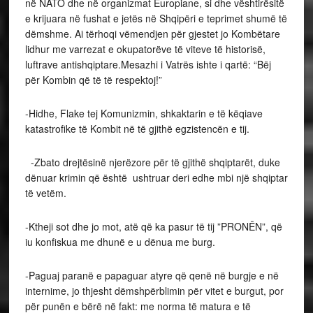
në NATO dhe në organizmat Europiane, si dhe vështirësitë
e krijuara në fushat e jetës në Shqipëri e teprimet shumë të
dëmshme. Ai tërhoqi vëmendjen për gjestet jo Kombëtare
lidhur me varrezat e okupatorëve të viteve të historisë,
luftrave antishqiptare.Mesazhi i Vatrës ishte i qartë: “Bëj
për Kombin që të të respektoj!”
-Hidhe, Flake tej Komunizmin, shkaktarin e të këqiave
katastrofike të Kombit në të gjithë egzistencën e tij.
-Zbato drejtësinë njerëzore për të gjithë shqiptarët, duke
dënuar krimin që është ushtruar deri edhe mbi një shqiptar
të vetëm.
-Ktheji sot dhe jo mot, atë që ka pasur të tij ”PRONËN”, që
iu konfiskua me dhunë e u dënua me burg.
-Paguaj paranë e papaguar atyre që qenë në burgje e në
internime, jo thjesht dëmshpërblimin për vitet e burgut, por
për punën e bërë në fakt: me norma të matura e të