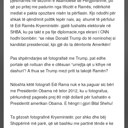
pjesmarrës në sezonin e Asamblesë së Përgjithshme, po
që po pritej me padurim nga tifozët e Ramës, ndërkohë
mediat e pakta opozitare nisën ta përflasin. Kjo ndodhi për
shkak të qëndrimit politik tepër naiv, aq shumë të përfolur
të Edi Ramës-Kryeministër- gjatë fushatës elektorale në
SHBA, ku pa takt e pa fije diplomacie,nga ekrani i CNN
hodhi bombën: “se nëse Donald Trump do të nominohej si
kandidat presidencial, kjo gjë do ta dëmtonte Amerikën!
Pas shpërndarjes së fotografisë me Trump, pat edhe
portale që nxituan dhe e cilësuan “urrejtja që u kthye në
dashuri”! A thua se Trump mezi priti ta takojë Ramën?
Ndoshta këtë fotografi Edi Rama nuk e ka paguar sic bëri
me Presidentin Obama në tetor 2012, ku u fotografua,
përkundrejt pagesës prej 80 mijë dollarë për fushatën e
Presidentit amerikan Obama. E hëngri i gjori Bilal Shehu!
Ta gëzosh fotografinë Kryeministër, por shko dhe bëj
Shqipërinë më parë, që së bashku me partinë tënde e ke