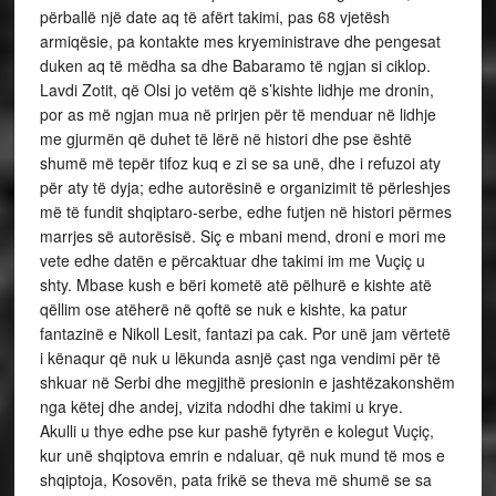
përballë një date aq të afërt takimi, pas 68 vjetësh
armiqësie, pa kontakte mes kryeministrave dhe pengesat
duken aq të mëdha sa dhe Babaramo të ngjan si ciklop.
Lavdi Zotit, që Olsi jo vetëm që s’kishte lidhje me dronin,
por as më ngjan mua në prirjen për të menduar në lidhje
me gjurmën që duhet të lërë në histori dhe pse është
shumë më tepër tifoz kuq e zi se sa unë, dhe i refuzoi aty
për aty të dyja; edhe autorësinë e organizimit të përleshjes
më të fundit shqiptaro-serbe, edhe futjen në histori përmes
marrjes së autorësisë. Siç e mbani mend, droni e mori me
vete edhe datën e përcaktuar dhe takimi im me Vuçiç u
shty. Mbase kush e bëri kometë atë pëlhurë e kishte atë
qëllim ose atëherë në qoftë se nuk e kishte, ka patur
fantazinë e Nikoll Lesit, fantazi pa cak. Por unë jam vërtetë
i kënaqur që nuk u lëkunda asnjë çast nga vendimi për të
shkuar në Serbi dhe megjithë presionin e jashtëzakonshëm
nga këtej dhe andej, vizita ndodhi dhe takimi u krye.
Akulli u thye edhe pse kur pashë fytyrën e kolegut Vuçiç,
kur unë shqiptova emrin e ndaluar, që nuk mund të mos e
shqiptoja, Kosovën, pata frikë se theva më shumë se sa