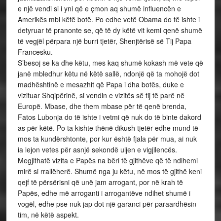
e një vendi si i yni që e çmon aq shumë influencën e
Amerikës mbi këtë botë. Po edhe vetë Obama do të ishte i
detyruar të pranonte se, që të dy këtë vit kemi qenë shumë
të vegjël përpara një burri tjetër, Shenjtërisë së Tij Papa
Francesku.
S’besoj se ka dhe këtu, mes kaq shumë kokash më vete që
janë mbledhur këtu në këtë sallë, ndonjë që ta mohojë dot
madhështinë e mesazhit që Papa i dha botës, duke e
vizituar Shqipërinë, si vendin e vizitës së tij të parë në
Europë. Mbase, dhe them mbase për të qenë brenda,
Fatos Lubonja do të ishte i vetmi që nuk do të binte dakord
as për këtë. Po ta kishte thënë dikush tjetër edhe mund të
mos ta kundërshtonte, por kur është fjala për mua, ai nuk
ia lejon vetes për asnjë sekondë uljen e vigjilencës.
Megjithatë vizita e Papës na bëri të gjithëve që të ndihemi
mirë si rrallëherë. Shumë nga ju këtu, në mos të gjithë keni
qejf të përsërisni që unë jam arrogant, por në krah të
Papës, edhe më arroganti i arrogantëve ndihet shumë i
vogël, edhe pse nuk jap dot një garanci për paraardhësin
tim, në këtë aspekt.