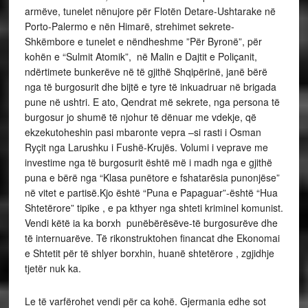
armëve, tunelet nënujore për Flotën Detare-Ushtarake në
Porto-Palermo e nën Himarë, strehimet sekrete-
Shkëmbore e tunelet e nëndheshme ”Për Byronë”, për
kohën e “Sulmit Atomik”, në Malin e Dajtit e Poliçanit,
ndërtimete bunkerëve në të gjithë Shqipërinë, janë bërë
nga të burgosurit dhe bijtë e tyre të inkuadruar në brigada
pune në ushtri. E ato, Qendrat më sekrete, nga persona të
burgosur jo shumë të njohur të dënuar me vdekje, që
ekzekutoheshin pasi mbaronte vepra –si rasti i Osman
Ryçit nga Larushku i Fushë-Krujës. Volumi i veprave me
investime nga të burgosurit është më i madh nga e gjithë
puna e bërë nga “Klasa punëtore e fshatarësia punonjëse”
në vitet e partisë.Kjo është “Puna e Papaguar”-është “Hua
Shtetërore” tipike , e pa kthyer nga shteti kriminel komunist.
Vendi këtë ia ka borxh punëbërësëve-të burgosurëve dhe
të internuarëve. Të rikonstruktohen financat dhe Ekonomai
e Shtetit për të shlyer borxhin, huanë shtetërore , zgjidhje
tjetër nuk ka.
Le të varfërohet vendi për ca kohë. Gjermania edhe sot