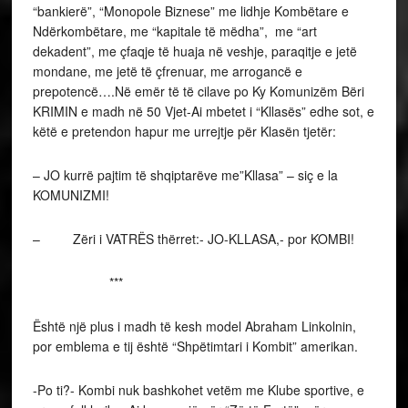
“bankierë”, “Monopole Biznese” me lidhje Kombëtare e
Ndërkombëtare, me “kapitale të mëdha”, me “art
dekadent”, me çfaqje të huaja në veshje, paraqitje e jetë
mondane, me jetë të çfrenuar, me arrogancë e
prepotencë….Në emër të të cilave po Ky Komunizëm Bëri
KRIMIN e madh në 50 Vjet-Ai mbetet i “Kllasës” edhe sot, e
këtë e pretendon hapur me urrejtje për Klasën tjetër:
– JO kurrë pajtim të shqiptarëve me”Kllasa” – siç e la
KOMUNIZMI!
– Zëri i VATRËS thërret:- JO-KLLASA,- por KOMBI!
***
Është një plus i madh të kesh model Abraham Linkolnin,
por emblema e tij është “Shpëtimtari i Kombit” amerikan.
-Po ti?- Kombi nuk bashkohet vetëm me Klube sportive, e