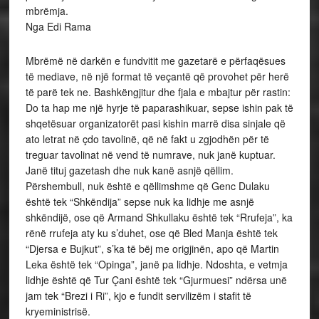
mbrëmja.
Nga Edi Rama
Mbrëmë në darkën e fundvitit me gazetarë e përfaqësues
të mediave, në një format të veçantë që provohet për herë
të parë tek ne. Bashkëngjitur dhe fjala e mbajtur për rastin:
Do ta hap me një hyrje të paparashikuar, sepse ishin pak të
shqetësuar organizatorët pasi kishin marrë disa sinjale që
ato letrat në çdo tavolinë, që në fakt u zgjodhën për të
treguar tavolinat në vend të numrave, nuk janë kuptuar.
Janë tituj gazetash dhe nuk kanë asnjë qëllim.
Përshembull, nuk është e qëllimshme që Genc Dulaku
është tek “Shkëndija” sepse nuk ka lidhje me asnjë
shkëndijë, ose që Armand Shkullaku është tek “Rrufeja”, ka
rënë rrufeja aty ku s’duhet, ose që Bled Manja është tek
“Djersa e Bujkut”, s’ka të bëj me origjinën, apo që Martin
Leka është tek “Opinga”, janë pa lidhje. Ndoshta, e vetmja
lidhje është që Tur Çani është tek “Gjurmuesi” ndërsa unë
jam tek “Brezi i Ri”, kjo e fundit servilizëm i stafit të
kryeministrisë.