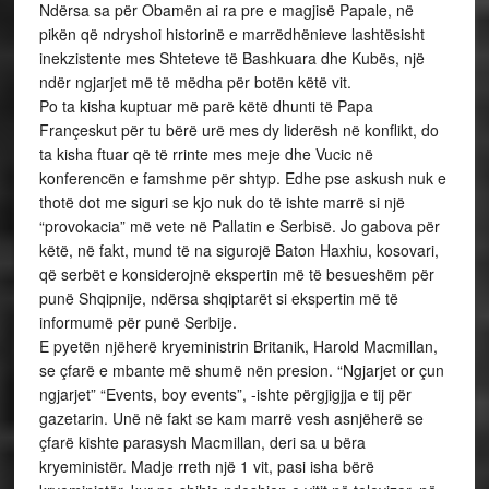
Ndërsa sa për Obamën ai ra pre e magjisë Papale, në
pikën që ndryshoi historinë e marrëdhënieve lashtësisht
inekzistente mes Shteteve të Bashkuara dhe Kubës, një
ndër ngjarjet më të mëdha për botën këtë vit.
Po ta kisha kuptuar më parë këtë dhunti të Papa
Françeskut për tu bërë urë mes dy liderësh në konflikt, do
ta kisha ftuar që të rrinte mes meje dhe Vucic në
konferencën e famshme për shtyp. Edhe pse askush nuk e
thotë dot me siguri se kjo nuk do të ishte marrë si një
“provokacia” më vete në Pallatin e Serbisë. Jo gabova për
këtë, në fakt, mund të na sigurojë Baton Haxhiu, kosovari,
që serbët e konsiderojnë ekspertin më të besueshëm për
punë Shqipnije, ndërsa shqiptarët si ekspertin më të
informumë për punë Serbije.
E pyetën njëherë kryeministrin Britanik, Harold Macmillan,
se çfarë e mbante më shumë nën presion. “Ngjarjet or çun
ngjarjet” “Events, boy events”, -ishte përgjigjja e tij për
gazetarin. Unë në fakt se kam marrë vesh asnjëherë se
çfarë kishte parasysh Macmillan, deri sa u bëra
kryeministër. Madje rreth një 1 vit, pasi isha bërë