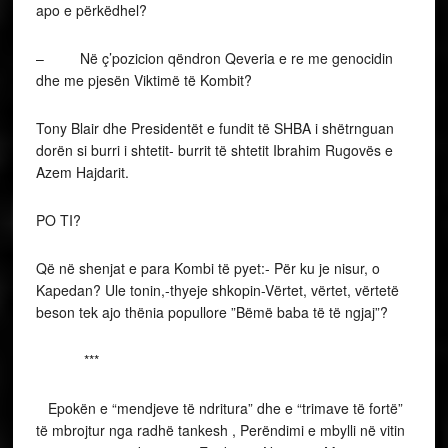
apo e përkëdhel?
– Në ç’pozicion qëndron Qeveria e re me genocidin
dhe me pjesën Viktimë të Kombit?
Tony Blair dhe Presidentët e fundit të SHBA i shëtrnguan
dorën si burri i shtetit- burrit të shtetit Ibrahim Rugovës e
Azem Hajdarit.
PO TI?
Që në shenjat e para Kombi të pyet:- Për ku je nisur, o
Kapedan? Ule tonin,-thyeje shkopin-Vërtet, vërtet, vërtetë
beson tek ajo thënia popullore ”Bëmë baba të të ngjaj”?
***
Epokën e “mendjeve të ndritura” dhe e “trimave të fortë”
të mbrojtur nga radhë tankesh , Perëndimi e mbylli në vitin