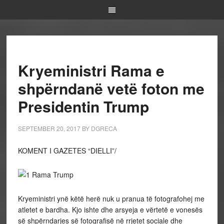
Kryeministri Rama e
shpërndanë vetë foton me
Presidentin Trump
SEPTEMBER 20, 2017
BY
DGRECA
KOMENT I GAZETES “DIELLI”/
Kryeministri ynë këtë herë nuk u pranua të fotografohej me
atletet e bardha. Kjo ishte dhe arsyeja e vërtetë e vonesës
së shpërndarjes së fotografisë në rrjetet sociale dhe