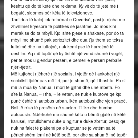
kështu që do të ketë dhe reklama. Ky vit do të jetë më i
begatë, sidomos për këta të televizioneve.
Tani dua të kaloj tek reformat e Qeverisë, pasi ju njoha me
zhvillimet kryesore të politikes së jashtme. Jo mos kini
merak se do ta mbyll. Kjo ishte pjesë e shakasë, por do ta
mbyll me shumë pak seriozitet dhe dua t’ju them se teksa
luftojmë dhe na luftojnë, nuk kemi pse të harrojmë të
qeshim. Aq më tepër që ky është një vend shumë i vogël,
për të mos u gjendur përsëri, e përsëri e përsëri përballë
njëri-tjetrit.
Më kujtohet njëherë një socialist i vjetër që i ankohej një
socialisti tjetër pak më i ri, por jo shumë, që i thoshte: Po si
më la mua ky Nanua, i mori të gjithë dhe unë mbeta. Po
s’të la Nanua, – i tha, – le veten, se nuk e kuptove që kjo
punë është si autobus urban, ikën autobusi dhe vjen prapë.
Boll të rrish të presësh në stacion. Ti ike dhe humbe
autobusin. Ndërkohë me shumë këtu u bëmë gjatë në këtë
karusel, rrotullohemi duke u ngjitur e duke zbritur, besoj që
nuk na falet të plakemi pa e kuptuar se jo vetëm sa të
përkohshëm jemi në këtë botë, por dhe sa shumë më tepër