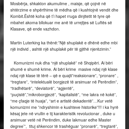
Mosbërja, shkakton akumulime , maisje, që çojnë në
shtërzime e shpërthime të mëdha që i kushtojnë vendit dhe
Kombit.Është koha që t’i hapet rruga dinjitetit të tyre që
mbahet akoma bllokuar me anë të urrejtjes së Luftës së
Klasave, që ende vazhdon.
Martin Luterking ka thënë:”Një shuplakë e dhënë edhe mbi
një individ , ashtë një shuplakë për të gjithë njerëzimin.”
Komunizmi nuk dha “një shuplakë” në Shqipëri. Ai bëri
shumë e shumë krime. Ai bëri krime masive ndaj një klase
ndaj një klase të tërë – që e quajti”reaksionare”, “pronare” ,
“tregtare”, “intelektualë borgjezë të arsimuar në Perëndim”,
“tradhëtarë”, “deviatorë”, “agjentë”,
“puçistë”,”mikroborgjezë”, “kapitalistë”, “me lakra në kokë”,
“me çfaqje të huaja”, “art e artistë dekadentë”…Kur vetë
komunizmi me ”ndryshimin e kushteve historike”!!! i ka hyrë
kësaj jete në vrullin e tij karakteristik revolucionar , duke u
arsimuar vetë në Perëndim, duke lakmuar edhe Master
degree’”, tituj shkencor të trashëguar ”pronarë”, “tregtarë”,