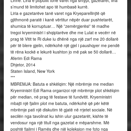
Lirinë: Liria e popullit tonë varet nga shtypi, gazetarët, liria
s’mund të limitohet apo të humbasë kurrë.
Liria e gazetarëve tanë varet nga Kryeparellinjtë që
gjithmonë paratë i kanë vërtitur nëpër duar pushtetarët,
shumica të korruptuar… Një ”zemërgjerësi” të madhe
tregoi kryeministri i shqiptarëve dhe me Lulat e vecërr në
prag të Vitit te Ri duke iu dhënë nga një zarf me 20 dollarë
për të blere gjelin, ndërkohë një gjel i paushqyer me pendë
të rëna kockë e lekurë kushton jo më pak se 50 dollarë…
Aferim Edi Rama
Dhjetor, 2014
Staten Island, New York
***
MBREMJA: Batuta e shkëlqim: Një mbrëmje me median
Kryeministri Edi Rama organizoi një mbrëmje plot shkëlqim
për median, në prag të festave të fundvitit. Kryeministri
mbajti një fjalim plot me batuta, ndërkohë që për këtë
mbrëmje pati një diskutim të gjatë në rrjetet sociale. Në
secilën nga tavolinat ku ishin ulur gazetarët, kishte të
vendosur nga një titull nga gazetat e mëparshme. Më
poshtë fjalimi i Ramës dhe një koleksion me foto nga