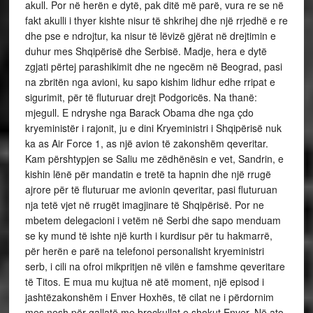
akull. Por në herën e dytë, pak ditë më parë, vura re se në
fakt akulli i thyer kishte nisur të shkrihej dhe një rrjedhë e re
dhe pse e ndrojtur, ka nisur të lëvizë gjërat në drejtimin e
duhur mes Shqipërisë dhe Serbisë. Madje, hera e dytë
zgjati përtej parashikimit dhe ne ngecëm në Beograd, pasi
na zbritën nga avioni, ku sapo kishim lidhur edhe rripat e
sigurimit, për të fluturuar drejt Podgoricës. Na thanë:
mjegull. E ndryshe nga Barack Obama dhe nga çdo
kryeministër i rajonit, ju e dini Kryeministri i Shqipërisë nuk
ka as Air Force 1, as një avion të zakonshëm qeveritar.
Kam përshtypjen se Saliu me zëdhënësin e vet, Sandrin, e
kishin lënë për mandatin e tretë ta hapnin dhe një rrugë
ajrore për të fluturuar me avionin qeveritar, pasi fluturuan
nja tetë vjet në rrugët imagjinare të Shqipërisë. Por ne
mbetem delegacioni i vetëm në Serbi dhe sapo menduam
se ky mund të ishte një kurth i kurdisur për tu hakmarrë,
për herën e parë na telefonoi personalisht kryeministri
serb, i cili na ofroi mikpritjen në vilën e famshme qeveritare
të Titos. E mua mu kujtua në atë moment, një episod i
jashtëzakonshëm i Enver Hoxhës, të cilat ne i përdornim
mes nesh për gallatë me broçkullat e shokut Enver. Në ato