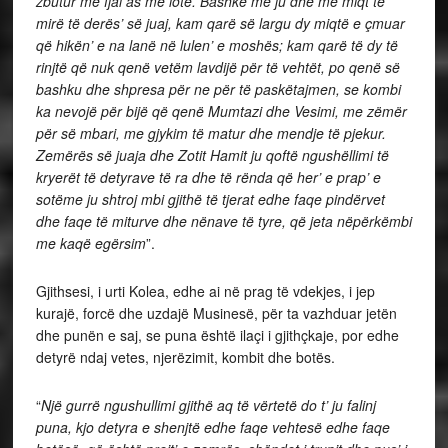
zbutur me fjal as me lotë. Bashkë me ju dhe me miqt të
mirë të derës’ së juaj, kam qarë së largu dy miqtë e çmuar
që hikën’ e na lanë në lulen’ e moshës; kam qarë të dy të
rinjtë që nuk qenë vetëm lavdijë për të vehtët, po qenë së
bashku dhe shpresa për ne për të paskëtajmen, se kombi
ka nevojë për bijë që qenë Mumtazi dhe Vesimi, me zëmër
për së mbari, me gjykim të matur dhe mendje të pjekur.
Zemërës së juaja dhe Zotit Hamit ju qoftë ngushëllimi të
kryerët të detyrave të ra dhe të rënda që her’ e prap’ e
sotëme ju shtroj mbi gjithë të tjerat edhe faqe pindërvet
dhe faqe të miturve dhe nënave të tyre, që jeta nëpërkëmbi
me kaqë egërsim
”.
Gjithsesi, i urti Kolea, edhe ai në prag të vdekjes, i jep
kurajë, forcë dhe uzdajë Musinesë, për ta vazhduar jetën
dhe punën e saj, se puna është ilaçi i gjithçkaje, por edhe
detyrë ndaj vetes, njerëzimit, kombit dhe botës.
“
Një gurrë ngushullimi gjithë aq të vërtetë do t’ ju falinj
puna, kjo detyra e shenjtë edhe faqe vehtesë edhe faqe