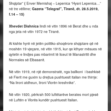
Shqiptar”
(
Enver Memishaj – Lepenica “Hysni Lepenica…”
në tre vëllime;
Gazeta “Telegraf”, Tiranë, dt. 28.5.2019,
f.14 – 15)
Xhevdet Dishnica
lindi në vitin 1896 në Berat dhe u nda
nga jeta në vitin 1972 ne Tiranë.
Ai kishte hyrë në jetën politiko-shoqërore shqiptare që në
moshën 19 vjeçare, në vitin 1915, kur qe kthyer mësues në
qytetin e lindjes pas mbarimit të liceut të Manastritit dhe
Normales së Elbasanit.
Në vitin 1919, në një demonstratë, nga ballkoni i bashkisë
së Fierit me guxim iu drejtua pushtuesit italian me thirrje:
“Na lironi atdheun, lironi Vlorën kreshnike”.
Në vitin 1920, përkrah 500 luftëtarëve berates mori pjesë
në Luftën e Vlorës kundër pushtuesit Italian.