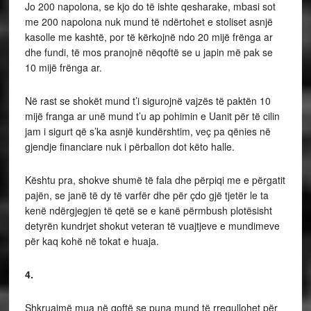
Jo 200 napolona, se kjo do të ishte qesharake, mbasi sot
me 200 napolona nuk mund të ndërtohet e stoliset asnjë
kasolle me kashtë, por të kërkojnë ndo 20 mijë frënga ar
dhe fundi, të mos pranojnë nëqoftë se u japin më pak se
10 mijë frënga ar.
Në rast se shokët mund t’i sigurojnë vajzës të paktën 10
mijë franga ar unë mund t’u ap pohimin e Uanit për të cilin
jam i sigurt që s’ka asnjë kundërshtim, veç pa qënies në
gjendje financiare nuk i përballon dot këto halle.
Kështu pra, shokve shumë të fala dhe përpiqi me e përgatit
pajën, se janë të dy të varfër dhe për çdo gjë tjetër le ta
kenë ndërgjegjen të qetë se e kanë përmbush plotësisht
detyrën kundrjet shokut veteran të vuajtjeve e mundimeve
për kaq kohë në tokat e huaja.
4.
Shkruajmë mua në qoftë se puna mund të rregullohet për