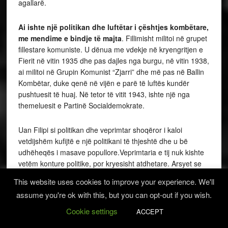
agallarë.
Ai ishte një politikan dhe luftëtar i çështjes kombëtare,
me mendime e bindje të majta
. Fillimisht militoi në grupet
fillestare komuniste. U dënua me vdekje në kryengritjen e
Fierit në vitin 1935 dhe pas dajles nga burgu, në vitin 1938,
ai militoi në Grupin Komunist “Zjarri” dhe më pas në Ballin
Kombëtar, duke qenë në vijën e parë të luftës kundër
pushtuesit të huaj. Në tetor të vitit 1943, ishte një nga
themeluesit e Partinë Socialdemokrate.
Uan Filipi si politikan dhe veprimtar shoqëror i kaloi
vetdijshëm kufijtë e një politikani të thjeshtë dhe u bë
udhëheqës i masave popullore.Veprimtaria e tij nuk kishte
vetëm konture politike, por kryesisht atdhetare. Arsyet se
përse Uan Filipi është përmendur fare pak dihen. Ato janë
This website uses cookies to improve your experience. We'll
politike, pra s’kanë të bëjnë me të vërtetën dhe historinë.
assume you're ok with this, but you can opt-out if you wish.
Uan Filipi u arrestua nga komunistët më 24 tetor të vitit
Cookie settings
ACCEPT
1947. U akuzua se “ka qenë iniciator i formimit të Komitetit