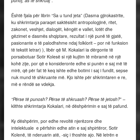
punoj, as të shkruaj
”.
Është fjala për librin “Sa u tund jeta” (Dasma gjirokastrite,
ku shkrimtarja paraqet saktësisht antropologjinë, ritet,
zakonet, veshjet, dialogët, këngët e vallet, lotët dhe
gëzimet e dasmës shqiptare, rezultat i një punë të gjatë,
pasionante e të palodhshme ndaj folklorit – por në funksion
të tekstit letrar) ), libër që M. Kokalari ia dërgonte të
porsabotuar Sotir Kolesë si një kujtim të mbramë në një
kohë zije, por që e konsideronte edhe si punën e saj më të
mirë, që për fat të keq ishte edhe botimi i saj i fundit, sepse
nuk mund të shkruante më. Kjo ishte për shkrimtaren e re,
më e rëndë se vdekja.
“Përse të punosh? Përse të shkruash? Përse të jetosh?
” –
klithte shkrimtarja Kokalari, në dëshpërimin e saj të pafund.
Ky dëshpërim, por edhe revoltë njerëzore dhe
intelektuale e përfshin edhe atin e saj shpirtëror, Sotir
Kolenë, të nderuarin atë, -siç i thoshte ajo. Në letrën e