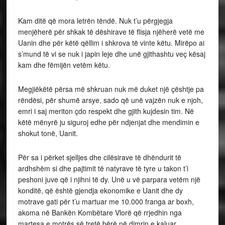
Kam ditë që mora letrën tëndë. Nuk t’u përgjegja
menjëherë për shkak të dëshirave të flisja njëherë vetë me
Uanin dhe për këtë qëllim i shkrova të vinte këtu. Mirëpo ai
s’mund të vi se nuk i japin leje dhe unë gjithashtu veç kësaj
kam dhe fëmijën vetëm këtu.
Megjiëkëtë përsa më shkruan nuk më duket një çështje pa
rëndësi, për shumë arsye, sado që unë vajzën nuk e njoh,
emri i saj meriton çdo respekt dhe gjith kujdesin tim. Në
këtë mënyrë ju siguroj edhe për ndjenjat dhe mendimin e
shokut tonë, Uanit.
Për sa i përket sjelljes dhe cilësirave të dhëndurit të
ardhshëm si dhe pajtimit të natyrave të tyre u takon t’i
peshoni juve që i njihni të dy. Unë u vë parpara vetëm një
konditë, që është gjendja ekonomike e Uanit dhe dy
motrave gati për t’u martuar me 10.000 franga ar boxh,
akoma në Bankën Kombëtare Vlorë që rrjedhin nga
martesa e motrës së tretë bërë në dimrin e kaluar.