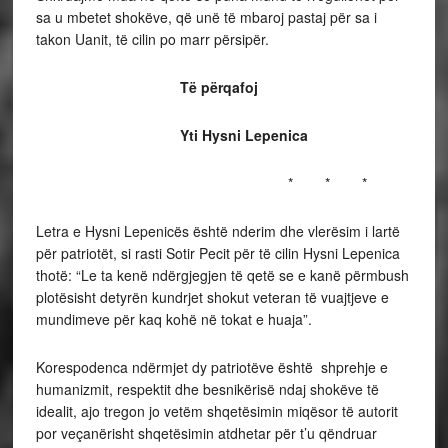
sa u mbetet shokëve, që unë të mbaroj pastaj për sa i
takon Uanit, të cilin po marr përsipër.
Të përqafoj
Yti Hysni Lepenica
* * *
Letra e Hysni Lepenicës është nderim dhe vlerësim i lartë
për patriotët, si rasti Sotir Pecit për të cilin Hysni Lepenica
thotë: “Le ta kenë ndërgjegjen të qetë se e kanë përmbush
plotësisht detyrën kundrjet shokut veteran të vuajtjeve e
mundimeve për kaq kohë në tokat e huaja”.
Korespodenca ndërmjet dy patriotëve është shprehje e
humanizmit, respektit dhe besnikërisë ndaj shokëve të
idealit, ajo tregon jo vetëm shqetësimin miqësor të autorit
por veçanërisht shqetësimin atdhetar për t’u qëndruar