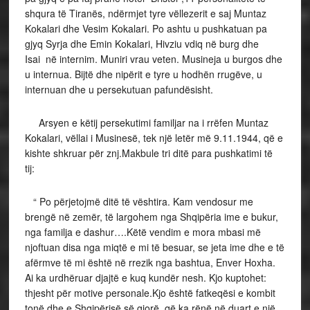
shqura të Tiranës, ndërmjet tyre vëllezerit e saj Muntaz
Kokalari dhe Vesim Kokalari. Po ashtu u pushkatuan pa
gjyq Syrja dhe Emin Kokalari, Hivziu vdiq në burg dhe
Isai në internim. Muniri vrau veten. Musineja u burgos dhe
u internua. Bijtë dhe nipërit e tyre u hodhën rrugëve, u
internuan dhe u persekutuan pafundësisht.
Arsyen e këtij persekutimi familjar na i rrëfen Muntaz
Kokalari, vëllai i Musinesë, tek një letër më 9.11.1944, që e
kishte shkruar për znj.Makbule tri ditë para pushkatimi të
tij:
“ Po përjetojmë ditë të vështira. Kam vendosur me
brengë në zemër, të largohem nga Shqipëria ime e bukur,
nga familja e dashur….Këtë vendim e mora mbasi më
njoftuan disa nga miqtë e mi të besuar, se jeta ime dhe e të
afërmve të mi është në rrezik nga bashtua, Enver Hoxha.
Ai ka urdhëruar djajtë e kuq kundër nesh. Kjo kuptohet:
thjesht për motive personale.Kjo është fatkeqësi e kombit
tonë dhe e Shqipërisë së gjorë, që ka rënë në duart e një