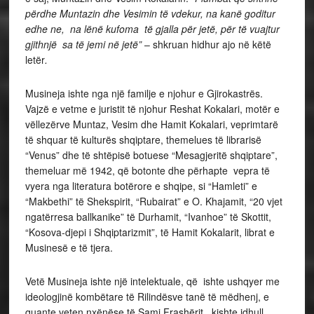
përdhe Muntazin dhe Vesimin të vdekur, na kanë goditur
edhe ne, na lënë kufoma të gjalla për jetë, për të vuajtur
gjithnjë sa të jemi në jetë”
– shkruan hidhur ajo në këtë
letër
.
Musineja ishte nga një familje e njohur e Gjirokastrës.
Vajzë e vetme e juristit të njohur Reshat Kokalari, motër e
vëllezërve Muntaz, Vesim dhe Hamit Kokalari, veprimtarë
të shquar të kulturës shqiptare, themelues të librarisë
“Venus” dhe të shtëpisë botuese “Mesagjeritë shqiptare”,
themeluar më 1942, që botonte dhe përhapte vepra të
vyera nga literatura botërore e shqipe, si “Hamleti” e
“Makbethi” të Shekspirit, “Rubairat” e O. Khajamit, “20 vjet
ngatërresa ballkanike” të Durhamit, “Ivanhoe” të Skottit,
“Kosova-djepi i Shqiptarizmit”, të Hamit Kokalarit, librat e
Musinesë e të tjera.
Vetë Musineja ishte një intelektuale, që ishte ushqyer me
ideologjinë kombëtare të Rilindësve tanë të mëdhenj, e
quante veten nxënëse të Sami Frashërit, kishte idhull