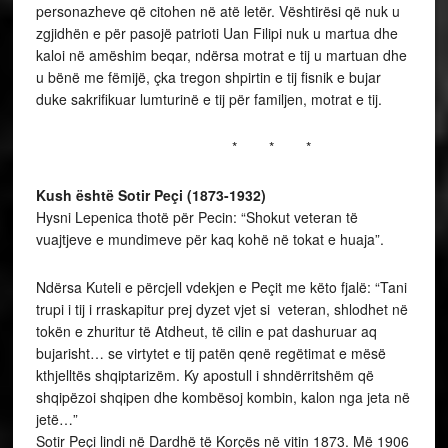
personazheve që citohen në atë letër. Vështirësi që nuk u
zgjidhën e për pasojë patrioti Uan Filipi nuk u martua dhe
kaloi në amëshim beqar, ndërsa motrat e tij u martuan dhe
u bënë me fëmijë, çka tregon shpirtin e tij fisnik e bujar
duke sakrifikuar lumturinë e tij për familjen, motrat e tij.
* * *
Kush është Sotir Peçi
(1873-1932)
Hysni Lepenica thotë për Pecin: “Shokut veteran të
vuajtjeve e mundimeve për kaq kohë në tokat e huaja”.
Ndërsa Kuteli e përcjell vdekjen e Peçit me këto fjalë: “Tani
trupi i tij i rraskapitur prej dyzet vjet si veteran, shlodhet në
tokën e zhuritur të Atdheut, të cilin e pat dashuruar aq
bujarisht… se virtytet e tij patën qenë regëtimat e mësë
kthjelltës shqiptarizëm. Ky apostull i shndërritshëm që
shqipëzoi shqipen dhe kombësoj kombin, kalon nga jeta në
jetë…”
Sotir Peçi lindi në Dardhë të Korçës në vitin 1873. Më 1906