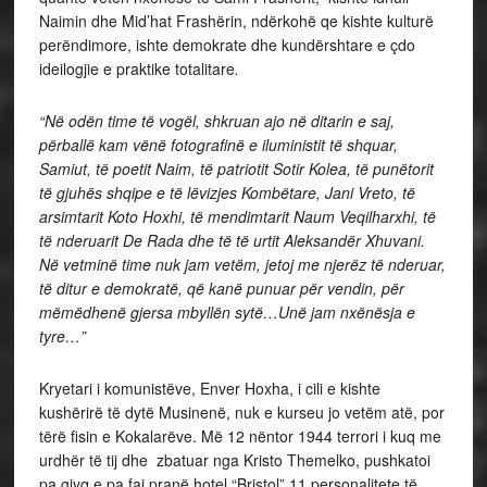
Naimin dhe Mid’hat Frashërin, ndërkohë qe kishte kulturë
perëndimore, ishte demokrate dhe kundërshtare e çdo
ideilogjie e praktike totalitare
.
“Në odën time të vogël, shkruan ajo në ditarin e saj,
përballë kam vënë fotografinë e iluministit të shquar,
Samiut, të poetit Naim, të patriotit Sotir Kolea, të punëtorit
të gjuhës shqipe e të lëvizjes Kombëtare, Jani Vreto, të
arsimtarit Koto Hoxhi, të mendimtarit Naum Veqilharxhi, të
të nderuarit De Rada dhe të të urtit Aleksandër Xhuvani.
Në vetminë time nuk jam vetëm, jetoj me njerëz të nderuar,
të ditur e demokratë, që kanë punuar për vendin, për
mëmëdhenë gjersa mbyllën sytë…Unë jam nxënësja e
tyre…”
Kryetari i komunistëve, Enver Hoxha, i cili e kishte
kushërirë të dytë Musinenë, nuk e kurseu jo vetëm atë, por
tërë fisin e Kokalarëve. Më 12 nëntor 1944 terrori i kuq me
urdhër të tij dhe zbatuar nga Kristo Themelko, pushkatoi
pa gjyq e pa faj pranë hotel “Bristol”,11 personalitete të