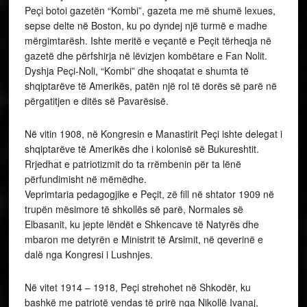
Peçi botoi gazetën “Kombi”, gazeta me më shumë lexues,
sepse delte në Boston, ku po dyndej një turmë e madhe
mërgimtarësh. Ishte meritë e veçantë e Peçit tërheqja në
gazetë dhe përfshirja në lëvizjen kombëtare e Fan Nolit.
Dyshja Peçi-Noli, “Kombi” dhe shoqatat e shumta të
shqiptarëve të Amerikës, patën një rol të dorës së parë në
përgatitjen e ditës së Pavarësisë.
Në vitin 1908, në Kongresin e Manastirit Peçi ishte delegat i
shqiptarëve të Amerikës dhe i kolonisë së Bukureshtit.
Rrjedhat e patriotizmit do ta rrëmbenin për ta lënë
përfundimisht në mëmëdhe.
Veprimtaria pedagogjike e Peçit, zë fill në shtator 1909 në
trupën mësimore të shkollës së parë, Normales së
Elbasanit, ku jepte lëndët e Shkencave të Natyrës dhe
mbaron me detyrën e Ministrit të Arsimit, në qeverinë e
dalë nga Kongresi i Lushnjes.
Në vitet 1914 – 1918, Peçi strehohet në Shkodër, ku
bashkë me patriotë vendas të prirë nga Nikollë Ivanaj,