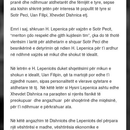
pranë dhe ndihmuar atdhetarët dhe fëmijët e tyre, sepse
ata kishin shkrirë jetën për interesa të popullit të tyre si
Sotir Peci, Uan Filipi, Xhevdet Dishnica etj.
Emri i saj, shkruan H. Lepenica për vajzën e Sotir Pecit,
“meriton çdo respekt dhe gjith kujdesin tim”, çka do të thotë
vlerësim i lartë për atdhetarin e shquar Sotir Peci dhe
besnikërinë e detyrimin që ndien H. Lepenica për t’i ardhur
në ndihmë vajzës së mikut dhe shokut të idealit.
Në letrën e H. Lepenicës duket shqetësimi për mikun e
shokun e idealit, Uan Filipin, që ta martojë por edhe t’i
zgjedhë nusen, sipas personalitetit e vlerave qytetare e
atdhetare të tij. Në këtë letër si Hysni Lepenica ashtu edhe
Xhevdet Dishnica na paraqiten si njerës fisnikë të
preokupuar dhe angazhuar për shoqërinë dhe miqësinë,
për t’i ndihmuar e përkrahuar ata.
Në këtë angazhim të Dishnicës dhe Lepenicës del përpara
një vështirësi e madhe, vështirësia ekonomike e