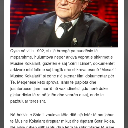
Qysh në vitin 1992, si një brengë pamundësie të
mëparshme, hulumtova nëpër arkiva veprat e shkrimet e
Musine Kokalarit, gazetën e saj “Zëri i Lirisë”, dokumentet
arkivore mbi fatin e saj tragjik dhe shkrova esenë “Mesazi i
Musine Kokalarit” si edhe një skenar filmi dokumentar për
Të. Meqenëse këto sprova ishin të paplota dhe
joshteruese, jam marrë në vazhdimësi, çdo herë duke
gjetur diçka të re në jetën dhe veprën e saj, ende te
pazbuluar tërësisht.
Në Arkivin e Shtetit zbulova këto ditë një letër të panjohur
të Musine Kokalarit drejtuar mikut dhe dijetarit Sotir Kolea.
Në arkiv ruhen gjithashtu disa letra të shkrimtares Musine