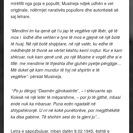
mirëfilli nga goja e popullit, Musineja ndjek udhën e vet
origjinale, ndërmjet narativës popullore dhe autorësisë së
saj letrare.
“Mendimi im ka qenë që t’u jap të vegjëlve një libër, që të
mos i lodhë dhe vehten e tyre të mos e gjejnë në një botë
të huaj. Në një botë shqiptare, në një vatër, ku edhe të
mëdhënjtë të thonë se vërtet kështu kemi rrojtur. Kur e kam
shkruar, nuk kam qenë unë, po një Musine e vogël dhe si e
tillë- me mendime të thjeshta dhe gjuhën pyetje-përgjigje
…
Më duket që kam mundur të hyj në shpirtin e të
vegjëlve”-
përsiat Musineja.
“
Po ju dërgoj “Dasmën gjirokastrite
”, – i shkruante ajo
Kolesë në një letër të mëparshme, –
por jo të gjithë, mbasi
ende nuk ka mbaruar. Puna ecën ngadalë në
shtypshkronjë. U rri në kokë punëtorëve, por megjithëkëtë
ka disa gabime. Të shohim sesi do ta gjeni ju”…
Letra e sapozbuluar, mban datën 8.02.1945, është e