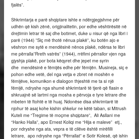
fjalës”.
Shkrimtarja e parë shqiptare ishte e ndërgjegjshme për
udhën që kish zënë, origjinalitetin, por edhe vështirësitë në
drejtimin letrar të saj dhe botimet, duke u nisur që nga libri i
parë (1944) ”Siç më thotë nënua plakë”, ku botën ajo e
vëshron me sytë e mendësinë nënos plakë, ndërsa te libri
me përralla”Rreth vatrës” (1944), rrëfimi përrallor vjen nga
gjyshja plakë, por bota këqyret dhe jepet me syrin
dhe mendësinë e fëmijës edhe për fëmijën. Musineja, siç e
pohon edhe vetë, del nga vetja e zbret në moshën e
fëmijëve, komunikon e dialogon thjeshtë me ta si një
fëmijë, ndryshe nga shumë shkrimtarë të tjerë që flasin e
shkruajnë së lartmi nga mosha e përvoja e tyre letrare dhe
mbeten të ftohtë e të huaj. Ndonëse disa shkrimtarë të
njohur të asaj kohe kishin shkelur ne këtë taban, si Mitrush
Kuteli me “Tregime të moçme shqiptare”, Ali Asllani me
“Hanko Halla”, apo Ernest Koliqi me “Hija e maleve” etj.,
por ndryshe nga ata, vepra e të cilëve është mirëfilli
letrare, apo ndryshe nga “Përrallat” e Sotir Kolesë, që ishin