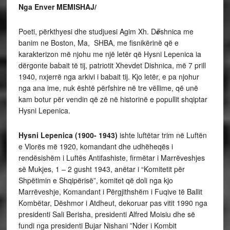
Nga Enver MEMISHAJ/
Poeti, përkthyesi dhe studjuesi Agim Xh. D
ë
shnica me
banim ne Boston, Ma, SHBA, me fisnikërinë që e
karakterizon më njohu me një letër që Hysni Lepenica ia
dërgonte babait të tij, patriotit Xhevdet Dishnica, më 7 prill
1940, nxjerrë nga arkivi i babait tij. Kjo letër, e pa njohur
nga ana ime, nuk është përfshire në tre vëllime, që unë
kam botur për vendin që zë në historinë e popullit shqiptar
Hysni Lepenica.
Hysni Lepenica (1900- 1943)
ishte
luftëtar trim në Luftën
e Vlorës më 1920, komandant dhe udhëheqës i
rendësishëm i Luftës Antifashiste, firmëtar i Marrëveshjes
së Mukjes, 1 – 2 gusht 1943, anëtar i “Komitetit për
Shpëtimin e Shqipërisë”, komitet që doli nga kjo
Marrëveshje, Komandant i Përgjithshëm i Fuqive të Ballit
Kombëtar, Dëshmor i Atdheut, dekoruar pas vitit 1990 nga
presidenti Sali Berisha, presidenti Alfred Moisiu dhe së
fundi nga presidenti Bujar Nishani ”Nder i Kombit