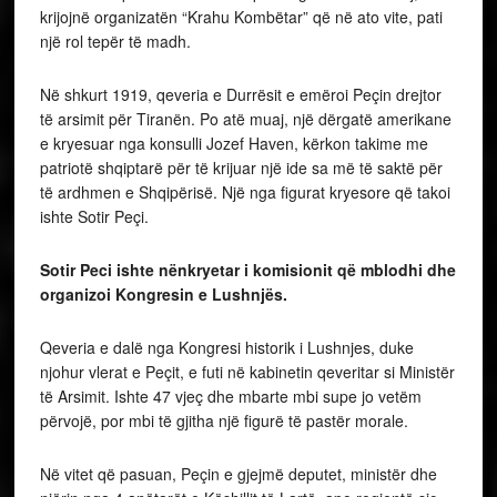
krijojnë organizatën “Krahu Kombëtar” që në ato vite, pati
një rol tepër të madh.
Në shkurt 1919, qeveria e Durrësit e emëroi Peçin drejtor
të arsimit për Tiranën. Po atë muaj, një dërgatë amerikane
e kryesuar nga konsulli Jozef Haven, kërkon takime me
patriotë shqiptarë për të krijuar një ide sa më të saktë për
të ardhmen e Shqipërisë. Një nga figurat kryesore që takoi
ishte Sotir Peçi.
Sotir Peci ishte nënkryetar i komisionit që mblodhi dhe
organizoi Kongresin e Lushnjës.
Qeveria e dalë nga Kongresi historik i Lushnjes, duke
njohur vlerat e Peçit, e futi në kabinetin qeveritar si Ministër
të Arsimit. Ishte 47 vjeç dhe mbarte mbi supe jo vetëm
përvojë, por mbi të gjitha një figurë të pastër morale.
Në vitet që pasuan, Peçin e gjejmë deputet, ministër dhe