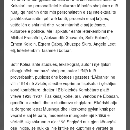
Kokalari me personalitetet kulturore të botës shqiptare e të
huaj, që hedhin dritë mbi personalitetin e saj intelektual të
jashtëzakonshëm për atë kohë, procesin e saj krijues,
vetëdijën e shkrimit dhe veprimtarinë e saj jetësore,
kulturore e politike. Më i spikatur është letërkëmbimi me
Midhat Frashërin, Aleksandër Xhuvanin, Sotir Kolenë,
Ernest Koliqin, Eqrem Çabej, Xhuzepe Skiro, Angelo Leoti
etj, letërkëmbim tashmë i botuar.
Sotir Kolea ishte studiues, leksikograf, autor i një fjalori
disagjuhësh me bazë shqipen, autor i “Një tufë
proverbash”, publicist dhe botues i gazetës ”L’Albanie” në
vitin 1914 në Zvicër, si edhe veprimtar i spikatur i çështjes
sonë kombëtare, drejtor i Bibliotekës Kombëtare gjatë
viteve 1928-1937. Pas kësaj kohe, ai u vendos në Elbasan,
qendër e arsimit dhe e studimeve shqiptare. Pikërisht atje
ia dërgonte letrat Musineja dhe i kërkonte gjykin kritik për
veprat e saj të para, meqenëse mungonte një kritikë e
vërtetë, siç shkruante ajo: “Në Shqipëri nuk gjen kënaqësi
ose nxitje, se nuk ka një kritikë në kuptimin e vërtetë të