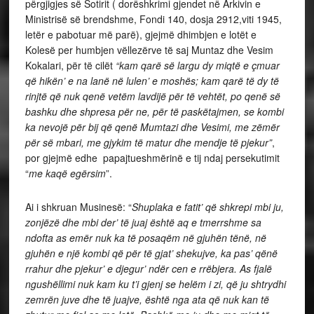
përgjigjes së Sotirit ( dorëshkrimi gjendet në Arkivin e
Ministrisë së brendshme, Fondi 140, dosja 2912,viti 1945,
letër e pabotuar më parë), gjejmë dhimbjen e lotët e
Kolesë per humbjen vëllezërve të saj Muntaz dhe Vesim
Kokalari, për të cilët
“kam qarë së largu dy miqtë e çmuar
që hikën’ e na lanë në lulen’ e moshës; kam qarë të dy të
rinjtë që nuk qenë vetëm lavdijë për të vehtët, po qenë së
bashku dhe shpresa për ne, për të paskëtajmen, se kombi
ka nevojë për bij që qenë Mumtazi dhe Vesimi, me zëmër
për së mbari, me gjykim të matur dhe mendje të pjekur”
,
por gjejmë edhe papajtueshmërinë e tij ndaj persekutimit
“
me kaqë egërsim
”.
Ai i shkruan Musinesë: “
Shuplaka e fatit’ që shkrepi mbi ju,
zonjëzë dhe mbi der’ të juaj është aq e tmerrshme sa
ndofta as emër nuk ka të posaqëm në gjuhën tënë, në
gjuhën e një kombi që për të gjat’ shekujve, ka pas’ qënë
rrahur dhe pjekur’ e djegur’ ndër cen e rrëbjera. As fjalë
ngushëllimi nuk kam ku t’i gjenj se helëm i zi, që ju shtrydhi
zemrën juve dhe të juajve, është nga ata që nuk kan të