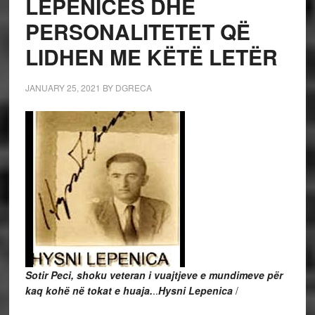
LEPENICËS DHE
PERSONALITETET QË
LIDHEN ME KËTË LETËR
JANUARY 25, 2021
BY
DGRECA
Sotir Peci, shoku veteran i vuajtjeve e mundimeve për
kaq kohë në tokat e huaja.
..
Hysni Lepenica
/