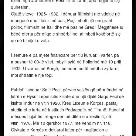
njërin nga 4 anëtarët e Këshillit të Lartë, apo regjentë siç
quheshin.
Gjatë viteve 1925- 1932, i dënuar fillimisht me vdekje në
mungesë dhe i falur më pas, Peçi mbeti një emigrant
politik, fillimisht në Itali dhe më pas në Greqi! Megjithëse iu
bënë oferta për ofiqe e shpërblime, ai mbeti kokëfortë siç
qe në bindjet e veta.
I sëmurë e pa mjete financiare për t’u kuruar, i varfër, pa
mbushur të 60-të vitet, mbylli sytë në Follorinë më 10 prill
1932. U varros në Korçë, me nderime të mëdha zyrtare,
mbi shtratin e një topi.
Patrioti i shquar Sotir Peci, përveç vajzës që përmëndet në
letrën e Hysni Lepenicës kishte dhe një djalë Gaqo Peci që
kishte lindur në vitin 1920. Kreu Liceun e Korçës, pastaj
studimet e larta në Institutin Pedagogjik në Tiranë. Punoi si
mësues i gjuhës frënge deri në ditën e arrestimit, në
vitin 1976. Më 10 qershor 1977, me vendim nr. 118,
Gjykata e Korçës e deklaroi fajtor për «agjitacion e