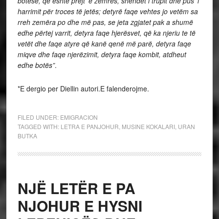
botësë, që është prejt’ e zemrës, shëndet i trupit dhe pus’ i
harrimit për troces të jetës; detyrë faqe vehtes jo vetëm sa
rreh zemëra po dhe më pas, se jeta zgjatet pak a shumë
edhe përtej varrit, detyra faqe hjerësvet, që ka njeriu te të
vetët dhe faqe atyre që kanë qenë më parë, detyra faqe
miqve dhe faqe njerëzimit, detyra faqe kombit, atdheut
edhe botës”
.
*E dergio per Diellin autori.E falenderojme.
FILED UNDER:
EMIGRACION
TAGGED WITH:
LETRA E PANJOHUR
,
MUSINE KOKALARI
,
URAN
BUTKA
NJË LETËR E PA
NJOHUR E HYSNI