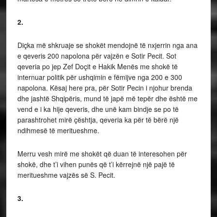
2.
Diçka më shkruaje se shokët mendojnë të nxjerrin nga ana
e qeveris 200 napolona për vajzën e Sotir Pecit. Sot
qeveria po jep Zef Doçit e Hakik Menës me shokë të
internuar politik për ushqimin e fëmijve nga 200 e 300
napolona. Kësaj here pra, për Sotir Pecin i njohur brenda
dhe jashtë Shqipëris, mund të japë më tepër dhe është me
vend e i ka hije qeveris, dhe unë kam bindje se po të
parashtrohet mirë çështja, qeveria ka për të bërë një
ndihmesë të meritueshme.
Merru vesh mirë me shokët që duan të interesohen për
shokë, dhe t’i vihen punës që t’i kërrejnë një pajë të
meritueshme vajzës së S. Pecit.
3.