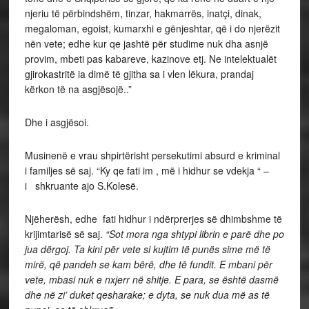
njeriu të përbindshëm, tinzar, hakmarrës, inatçi, dinak,
megaloman, egoist, kumarxhi e gënjeshtar, që i do njerëzit
nën vete; edhe kur qe jashtë për studime nuk dha asnjë
provim, mbeti pas kabareve, kazinove etj. Ne intelektualët
gjirokastritë ia dimë të gjitha sa i vlen lëkura, prandaj
kërkon të na asgjësojë..”
Dhe i asgjësoi.
Musinenë e vrau shpirtërisht persekutimi absurd e kriminal
i familjes së saj. “Ky qe fati im , më i hidhur se vdekja “ –
i shkruante ajo S.Kolesë.
Njëherësh, edhe fati hidhur i ndërprerjes së dhimbshme të
krijimtarisë së saj.
“Sot mora nga shtypi librin e parë dhe po
jua dërgoj. Ta kini për vete si kujtim të punës sime më të
mirë, që pandeh se kam bërë, dhe të fundit. E mbani për
vete, mbasi nuk e nxjerr në shitje. E para, se është dasmë
dhe në zi’ duket qesharake; e dyta, se nuk dua më as të