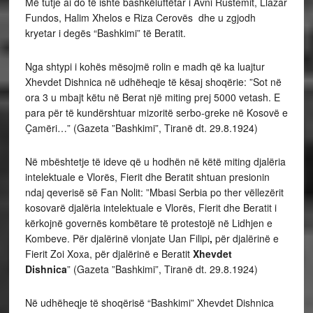
Më tutje ai do të ishte bashkëluftëtar i Avni Rustemit, Llazar
Fundos, Halim Xhelos e Riza Cerovës dhe u zgjodh
kryetar i degës “Bashkimi” të Beratit.
Nga shtypi i kohës mësojmë rolin e madh që ka luajtur
Xhevdet Dishnica në udhëheqje të kësaj shoqërie: ”Sot në
ora 3 u mbajt këtu në Berat një miting prej 5000 vetash. E
para për të kundërshtuar mizoritë serbo-greke në Kosovë e
Çamëri…” (Gazeta ”Bashkimi”, Tiranë dt. 29.8.1924)
Në mbështetje të ideve që u hodhën në këtë miting djalëria
intelektuale e Vlorës, Fierit dhe Beratit shtuan presionin
ndaj qeverisë së Fan Nolit: ”Mbasi Serbia po ther vëllezërit
kosovarë djalëria intelektuale e Vlorës, Fierit dhe Beratit i
kërkojnë governës kombëtare të protestojë në Lidhjen e
Kombeve. Për djalërinë vlonjate Uan Filipi
,
për djalërinë e
Fierit Zoi Xoxa, për djalërinë e Beratit
Xhevdet
Dishnica
” (Gazeta ”Bashkimi”, Tiranë dt. 29.8.1924)
Në udhëheqje të shoqërisë “Bashkimi” Xhevdet Dishnica