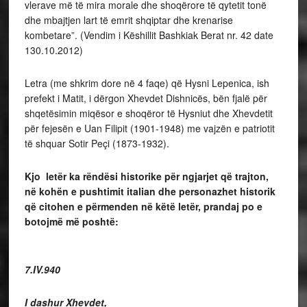
vlerave më të mira morale dhe shoqërore të qytetit tonë
dhe mbajtjen lart të emrit shqiptar dhe krenarise
kombetare”. (Vendim i Këshillit Bashkiak Berat nr. 42 date
130.10.2012)
Letra (me shkrim dore në 4 faqe) që Hysni Lepenica, ish
prefekt i Matit, i dërgon Xhevdet Dishnicës, bën fjalë për
shqetësimin miqësor e shoqëror të Hysniut dhe Xhevdetit
për fejesën e Uan Filipit (1901-1948) me vajzën e patriotit
të shquar Sotir Peçi
(1873-1932).
Kjo letër ka rëndësi historike për ngjarjet që trajton,
në kohën e pushtimit italian dhe personazhet historik
që citohen e përmenden në këtë letër, prandaj po e
botojmë më poshtë:
Burr
7.IV.940
I dashur Xhevdet,