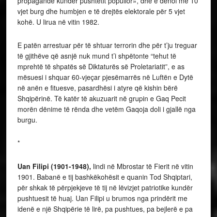
propagandë kundër pushtetit popullor», dhe e dënoi me 10
vjet burg dhe humbjen e të drejtës elektorale për 5 vjet
kohë. U lirua në vitin 1982.
E patën arrestuar për të shtuar terrorin dhe për t’ju treguar
të gjithëve që asnjë nuk mund t’i shpëtonte “tehut të
mprehtë të shpatës së Diktaturës së Proletariatit”, e as
mësuesi i shquar 60-vjeçar pjesëmarrës në Luftën e Dytë
në anën e fituesve, pasardhësi i atyre që kishin bërë
Shqipërinë. Të katër të akuzuarit në grupin e Gaq Pecit
morën dënime të rënda dhe vetëm Gaqoja doli i gjallë nga
burgu.
*
Uan Filipi (1901-1948),
lindi në Mbrostar të Fierit në vitin
1901. Babanë e tij bashkëkohësit e quanin Tod Shqiptari,
për shkak të përpjekjeve të tij në lëvizjet patriotike kundër
pushtuesit të huaj. Uan Filipi u brumos nga prindërit me
idenë e një Shqipërie të lirë, pa pushtues, pa bejlerë e pa