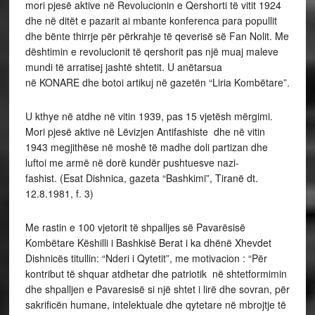
mori pjesë aktive në Revolucionin e Qershorti të vitit 1924
dhe në ditët e pazarit ai mbante konferenca para popullit
dhe bënte thirrje për përkrahje të qeverisë së Fan Nolit. Me
dështimin e revolucionit të qershorit pas një muaj maleve
mundi të arratisej jashtë shtetit. U anëtarsua
në KONARE dhe botoi artikuj në gazetën “Liria Kombëtare”.
U kthye në atdhe në vitin 1939, pas 15 vjetësh mërgimi.
Mori pjesë aktive në Lëvizjen Antifashiste dhe në vitin
1943 megjithëse në moshë të madhe doli partizan dhe
luftoi me armë në dorë kundër pushtuesve nazi-
fashist. (Esat Dishnica, gazeta “Bashkimi”, Tiranë dt.
12.8.1981, f. 3)
Me rastin e 100 vjetorit të shpalljes së Pavarësisë
Kombëtare Këshilli i Bashkisë Berat i ka dhënë Xhevdet
Dishnicës titullin: “Nderi i Qytetit”, me motivacion : “Për
kontribut të shquar atdhetar dhe patriotik në shtetformimin
dhe shpalljen e Pavaresisë si një shtet i lirë dhe sovran, për
sakrificën humane, intelektuale dhe qytetare në mbrojtje të