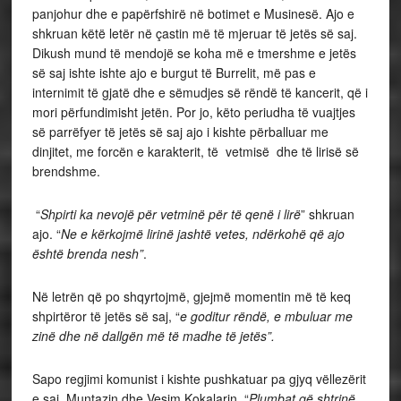
panjohur dhe e papërfshirë në botimet e Musinesë. Ajo e
shkruan këtë letër në çastin më të mjeruar të jetës së saj.
Dikush mund të mendojë se koha më e tmershme e jetës
së saj ishte ishte ajo e burgut të Burrelit, më pas e
internimit të gjatë dhe e sëmudjes së rëndë të kancerit, që i
mori përfundimisht jetën. Por jo, këto periudha të vuajtjes
së parrëfyer të jetës së saj ajo i kishte përballuar me
dinjitet, me forcën e karakterit, të vetmisë dhe të lirisë së
brendshme.
“
Shpirti ka nevojë për vetminë për të qenë i lirë
” shkruan
ajo. “
Ne e kërkojmë lirinë jashtë vetes, ndërkohë që ajo
është brenda nesh”
.
Në letrën që po shqyrtojmë, gjejmë momentin më të keq
shpirtëror të jetës së saj, “
e goditur rëndë, e mbuluar me
zinë dhe në dallgën më të madhe të jetës”.
Sapo regjimi komunist i kishte pushkatuar pa gjyq vëllezërit
e saj, Muntazin dhe Vesim Kokalarin. “
Plumbat që shtrinë