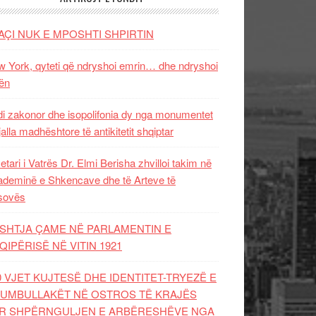
AÇI NUK E MPOSHTI SHPIRTIN
 York, qyteti që ndryshoi emrin… dhe ndryshoi
ën
i zakonor dhe isopolifonia dy nga monumentet
jalla madhështore të antikitetit shqiptar
etari i Vatrës Dr. Elmi Berisha zhvilloi takim në
deminë e Shkencave dhe të Arteve të
sovës
SHTJA ÇAME NË PARLAMENTIN E
QIPËRISË NË VITIN 1921
0 VJET KUJTESË DHE IDENTITET-TRYEZË E
UMBULLAKËT NË OSTROS TË KRAJËS
R SHPËRNGULJEN E ARBËRESHËVE NGA