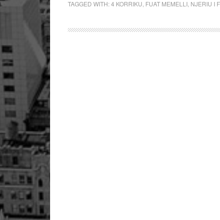
TAGGED WITH:
4 KORRIKU
,
FUAT MEMELLI
,
NJERIU I