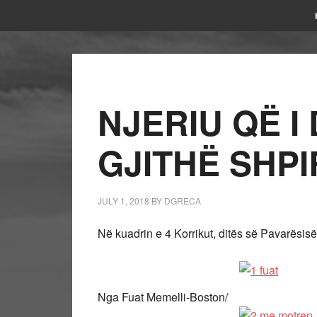
NJERIU QË I
GJITHË SHPI
JULY 1, 2018
BY
DGRECA
Në kuadrin e 4 Korrikut, ditës së Pavarësis
Nga Fuat Memelli-Boston/