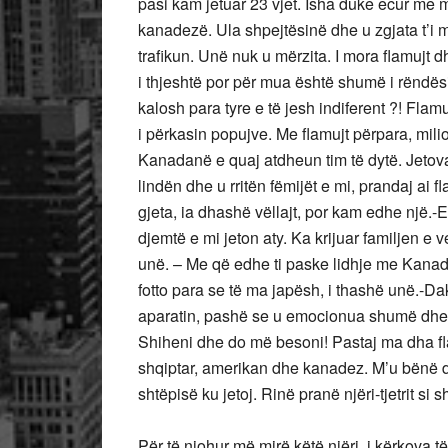
pasi kam jetuar 23 vjet. Isha duke ecur me 
kanadezë. Ula shpejtësinë dhe u zgjata t’i m
trafikun. Unë nuk u mërzita. I mora flamujt
i thjeshtë por për mua është shumë i rëndës
kalosh para tyre e të jesh indiferent ?! Flamu
i përkasin popujve. Me flamujt përpara, mili
Kanadanë e quaj atdheun tim të dytë. Jetova
lindën dhe u rritën fëmijët e mi, prandaj ai f
gjeta, ia dhashë vëllajt, por kam edhe një.
djemtë e mi jeton aty. Ka krijuar familjen e
unë. – Me që edhe ti paske lidhje me Kanadan
fotto para se të ma japësh, i thashë unë.-Da
aparatin, pashë se u emocionua shumë dhe gati
Shiheni dhe do më besoni! Pastaj ma dha fla
shqiptar, amerikan dhe kanadez. M’u bënë dy
shtëpisë ku jetoj. Rinë pranë njëri-tjetrit si 
Për të njohur më mirë këtë njëri, i kërkova të