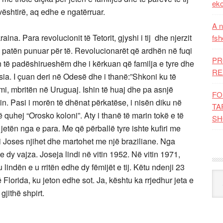
eko
 vështirë, aq edhe e ngatërruar.
A n
ina. Para revolucionit të Tetorit, gjyshi i tij dhe njerzit
fsh
dhe patën punuar për të. Revolucionarët që ardhën në fuqi
PR
ën të padëshirueshëm dhe i kërkuan që familja e tyre dhe
RE
Rusia. I çuan deri në Odesë dhe i thanë:”Shkoni ku të
imi, mbritën në Uruguaj. Ishin të huaj dhe pa asnjë
FO
n. Pasi i morën të dhënat përkatëse, i nisën diku në
TA
që quhej “Orosko koloni”. Aty i thanë të marin tokë e të
SH
tën nga e para. Me që përballë tyre ishte kufiri me
i i Joses njihet dhe martohet me një braziliane. Nga
e dy vajza. Joseja lindi në vitin 1952. Në vitin 1971,
indën e u rritën edhe dy fëmijët e tij. Këtu ndenji 23
Kat
Florida, ku jeton edhe sot. Ja, kështu ka rrjedhur jeta e
gjithë shpirt.