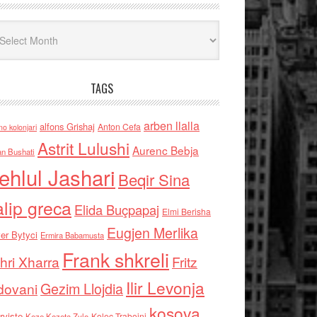
iv
TAGS
arben llalla
alfons Grishaj
Anton Cefa
no kolonjari
Astrit Lulushi
Aurenc Bebja
an Bushati
ehlul Jashari
Beqir Sina
alip greca
Elida Buçpapaj
Elmi Berisha
Eugjen Merlika
er Bytyci
Ermira Babamusta
Frank shkreli
hri Xharra
Fritz
Ilir Levonja
Gezim Llojdia
dovani
kosova
rviste
Kolec Traboini
Keze Kozeta Zylo