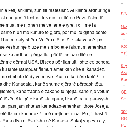
këtij shkrimi, zuri fill rastësisht. Ai kishte ardhur nga
SP
ij si dhe për të festuar tok me to ditën e Pavarësisë të
 me mua, më njohën me vëllanë e tyre, i cili më la
New
është njeri me kulturë të gjerë, por mbi të gjitha është
bot
daj i buron natyrshëm. Vetëm një herë e takova atë, por
Kod
shte veshur një bluzë me simbolet e falamurit amerikan
e g
se ka ardhur i përgatitur për të festuar ditën e
tër me gërmat USA. Biseda për flamujt, ishte epiqendra
Kry
h ku ishte stampuar flamuri amerikan dhe ai kanadez.
Aka
llë me simbole të dy vendeve.-Kush e ka bërë këtë? – e
Ko
ika dhe Kanadaja , kanë shumë gjëra të përbashkëta.
lishten, kanë tradita e zakone të njëjta, kanë një volum
ÇË
vëllëzër. Ata që e kanë stampuar, i kanë patur parasysh
SH
ua, pasi jam shtetas kanadezo-amerikan, thotë Joseja.
30
këtë flamur kanadez? –më drejtohet mua- Po , i thashë.
RR
jë.- Para disa ditësh isha në Kanada. Shkoj shpesh aty,
PË