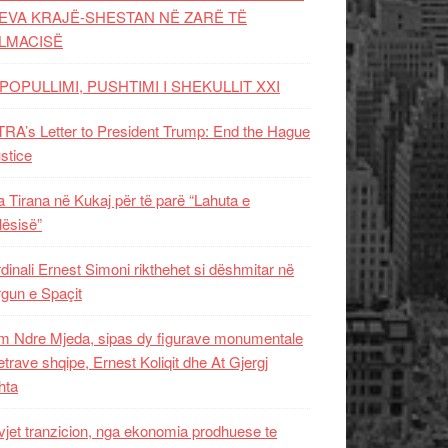
EVA KRAJË-SHESTAN NË ZARË TË
LMACISË
POPULLIMI, PUSHTIMI I SHEKULLIT XXI
RA’s Letter to President Trump: End the Hague
ustice
 Tirana në Kukaj për të parë “Lahuta e
ësisë”
dinali Ernest Simoni rikthehet si dëshmitar në
gun e Spaçit
 Ndre Mjeda, sipas dy figurave monumentale
letrave shqipe, Ernest Koliqit dhe At Gjergj
hta
vjet tranzicion, nga ekonomia prodhuese te