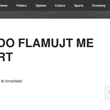
Home
Politics
Opinion
Culture
Sports
Economy
 DO FLAMUJT ME
RT
ë të Amerikës/