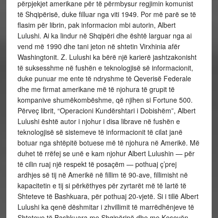
përpjekjet amerikane për të përmbysur regjimin komunist
të Shqipërisë, duke filluar nga viti 1949. Por më parë se të
flasim për librin, pak informacion mbi autorin, Albert
Lulushi. Ai ka lindur në Shqipëri dhe është larguar nga ai
vend më 1990 dhe tani jeton në shtetin Virxhinia afër
Washingtonit. Z. Lulushi ka bërë një karierë jashtzakonisht
të suksesshme në fushën e teknologjisë së informacionit,
duke punuar me ente të ndryshme të Qeverisë Federale
dhe me firmat amerikane më të njohura të grupit të
kompanive shumëkombëshme, që njihen si Fortune 500.
Përveç librit, “Operacioni Kundërshtari i Dobishëm”, Albert
Lulushi është autor i njohur i disa librave në fushën e
teknologjisë së sistemeve të informacionit të cilat janë
botuar nga shtëpitë botuese më të njohura në Amerikë. Më
duhet të rrëfej se unë e kam njohur Albert Lulushin — për
të cilin ruaj një respekt të posaçëm — pothuaj ç’prej
ardhjes së tij në Amerikë në fillim të 90-ave, fillimisht në
kapacitetin e tij si përkëthyes për zyrtarët më të lartë të
Shteteve të Bashkuara, për pothuaj 20-vjetë. Si i tillë Albert
Lulushi ka qenë dëshmitar i zhvillimit të marrëdhënjeve të
Shteteve të Bashkuara me Shqipërinë dhe me Kosovën.