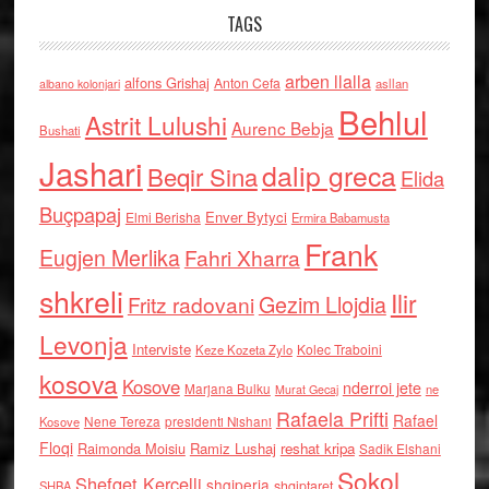
TAGS
arben llalla
alfons Grishaj
Anton Cefa
asllan
albano kolonjari
Behlul
Astrit Lulushi
Aurenc Bebja
Bushati
Jashari
dalip greca
Beqir Sina
Elida
Buçpapaj
Enver Bytyci
Elmi Berisha
Ermira Babamusta
Frank
Eugjen Merlika
Fahri Xharra
shkreli
Ilir
Gezim Llojdia
Fritz radovani
Levonja
Interviste
Kolec Traboini
Keze Kozeta Zylo
kosova
Kosove
nderroi jete
Marjana Bulku
ne
Murat Gecaj
Rafaela Prifti
Rafael
Nene Tereza
Kosove
presidenti Nishani
Floqi
Raimonda Moisiu
Ramiz Lushaj
reshat kripa
Sadik Elshani
Sokol
Shefqet Kercelli
shqiperia
shqiptaret
SHBA