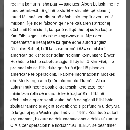
regjimit komunist shqiptar — studiuesi Albert Lulushi më në
fund përmbledh të gjithë faktorët e shumtë, që sipas tij
mund të kenë kontribuar në dështimin tragjik eventual të
misionit. Një ndër faktorët që në të kaluarën i atribohej
dështimit të misionit, ka qenë roli që thuhej se ka luajtur
Kim Filbi, agjent i dyfishtë anglo-sovjetik. Një ndër
mbështetsit e kësaj teze ka qenë edhe autori anglez
Nicholas Bethel, i cili ka shkruar më 1984 se misionin
amerikan që kishte për qëllim rrëximin komunist të Enver
Hoxhës, e kishte sabotuar agjenti i dyfishtë Kim Filbi, me
pretendimin se Filbi duke qenë në dijeni të planeve
amerikane të operacionit, i kalonte informacionin Moskës
dhe Moska nga ana tjetër informonte Tiranën. Albert
Lulushi nuk hedhë poshtë krejtësisht këtë tezë, por
minimizon rolin që mund të ketë luajtur Kim Filbi në
dështimin e operacionit, duke thënë se agjenti Filbi ishte
zbuluar tanimë si agjent sovjetik dhe si përfundim u detyrua
të largohej nga Washingtoni në vitin 1951. Kështuqë autori
argumenton, bazuar në dokumentacionin e deklasifikuar të
CIA-s për operacionin e koduar “BGFIEND”, se dështimet