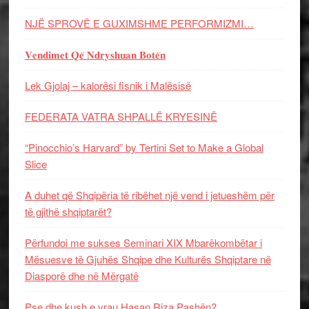
NJË SPROVË E GUXIMSHME PERFORMIZMI…
𝐕𝐞𝐧𝐝𝐢𝐦𝐞𝐭 𝐐𝐞̈ 𝐍𝐝𝐫𝐲𝐬𝐡𝐮𝐚𝐧 𝐁𝐨𝐭𝐞̈𝐧
Lek Gjolaj – kalorësi fisnik i Malësisë
FEDERATA VATRA SHPALLË KRYESINË
“Pinocchio’s Harvard” by Tertini Set to Make a Global
Slice
A duhet që Shqipëria të ribëhet një vend i jetueshëm për
të gjithë shqiptarët?
Përfundoi me sukses Seminari XIX Mbarëkombëtar i
Mësuesve të Gjuhës Shqipe dhe Kulturës Shqiptare në
Diasporë dhe në Mërgatë
Pse dhe kush e vrau Hasan Riza Pashën?