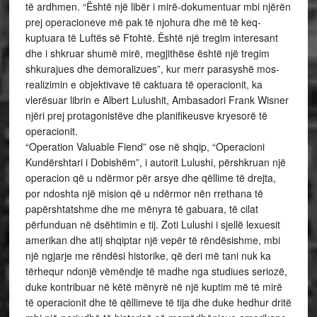
të ardhmen. “Është një libër i mirë-dokumentuar mbi njërën
prej operacioneve më pak të njohura dhe më të keq-
kuptuara të Luftës së Ftohtë. Është një tregim interesant
dhe i shkruar shumë mirë, megjithëse është një tregim
shkurajues dhe demoralizues”, kur merr parasyshë mos-
realizimin e objektivave të caktuara të operacionit, ka
vlerësuar librin e Albert Lulushit, Ambasadori Frank Wisner
njëri prej protagonistëve dhe planifikeusve kryesorë të
operacionit.
“Operation Valuable Fiend” ose në shqip, “Operacioni
Kundërshtari i Dobishëm”, i autorit Lulushi, përshkruan një
operacion që u ndërmor për arsye dhe qëllime të drejta,
por ndoshta një mision që u ndërmor nën rrethana të
papërshtatshme dhe me mënyra të gabuara, të cilat
përfunduan në dsëhtimin e tij. Zoti Lulushi i sjellë lexuesit
amerikan dhe atij shqiptar një vepër të rëndësishme, mbi
një ngjarje me rëndësi historike, që deri më tani nuk ka
tërhequr ndonjë vëmëndje të madhe nga studiues seriozë,
duke kontribuar në këtë mënyrë në një kuptim më të mirë
të operacionit dhe të qëllimeve të tija dhe duke hedhur dritë