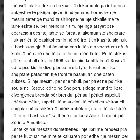
mënyrë faktike duke u bazuar në dokumente pa influenca
subjektive të pikëpamjeve të ndryshme. Por edhe një
mësim tjetër që mund ta shikojmë në një shkallë më të
lartë është se, për mendimin tim, një nga arsyet pse
operacioni dështoj ishte se forcat antikomuniste shqiptare
nuk arritën të bashkoheshin në një front unik ashtu siç nuk
u bashkuan gjatë luftës edhe pas luftës ata vazhduan që të
ishin të përçarë dhe të luftonin me njëri-tjetrit. Po të shikosh
për shembull në vitin 1999 kur kishim konfliktin në Kosovë,
edhe pse kishin divergjenca midis tyre, forcat politike
shqiptare paraqitën një front të bashkuar, dhe patën
sukses. Si një mësim, për shembull, për palët në politikë
sot, si në Kosovë edhe në Shqipëri, sidoqë mund të ketë
divergjenca brenda për brenda, për sa i përket aspektit
ndërkombëtar, aspektit të avancimit të çështjes së kombit
shqiptar në bashkësinë ndërkombëtare, duhet të ekzistojë
në front i bashkuar,” ka thënë studiuesi Albert Lulushi, për
Zërin e Amerikës.
Është ky një mesazh domethënës i një libri me rëndësi pra
për të kuptuar më mirë të kaluarën por edhe një mësim për