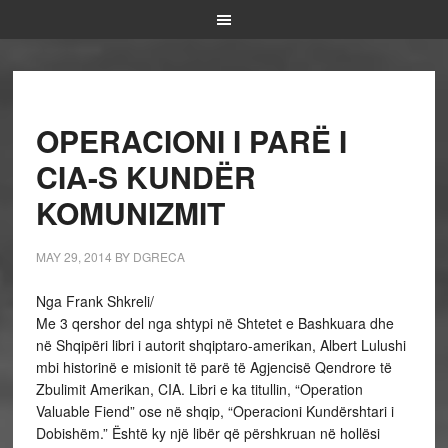
OPERACIONI I PARË I
CIA-S KUNDËR
KOMUNIZMIT
MAY 29, 2014
BY
DGRECA
Nga Frank Shkreli/
Me 3 qershor del nga shtypi në Shtetet e Bashkuara dhe
në Shqipëri libri i autorit shqiptaro-amerikan, Albert Lulushi
mbi historinë e misionit të parë të Agjencisë Qendrore të
Zbulimit Amerikan, CIA. Libri e ka titullin, “Operation
Valuable Fiend” ose në shqip, “Operacioni Kundërshtari i
Dobishëm.” Është ky një libër që përshkruan në hollësi