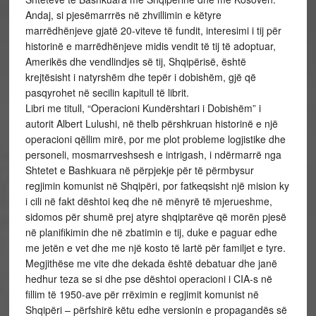
Andaj, si pjesëmarrrës në zhvillimin e këtyre
marrëdhënjeve gjatë 20-viteve të fundit, interesimi i tij për
historinë e marrëdhënjeve midis vendit të tij të adoptuar,
Amerikës dhe vendlindjes së tij, Shqipërisë, është
krejtësisht i natyrshëm dhe tepër i dobishëm, gjë që
pasqyrohet në secilin kapitull të librit.
Libri me titull, “Operacioni Kundërshtari i Dobishëm” i
autorit Albert Lulushi, në thelb përshkruan historinë e një
operacioni qëllim mirë, por me plot probleme logjistike dhe
personeli, mosmarrveshsesh e intrigash, i ndërmarrë nga
Shtetet e Bashkuara në përpjekje për të përmbysur
regjimin komunist në Shqipëri, por fatkeqsisht një mision ky
i cili në fakt dështoi keq dhe në mënyrë të mjerueshme,
sidomos për shumë prej atyre shqiptarëve që morën pjesë
në planifikimin dhe në zbatimin e tij, duke e paguar edhe
me jetën e vet dhe me një kosto të lartë për familjet e tyre.
Megjithëse me vite dhe dekada është debatuar dhe janë
hedhur teza se si dhe pse dështoi operacioni i CIA-s në
fillim të 1950-ave për rrëximin e regjimit komunist në
Shqipëri – përfshirë këtu edhe versionin e propagandës së