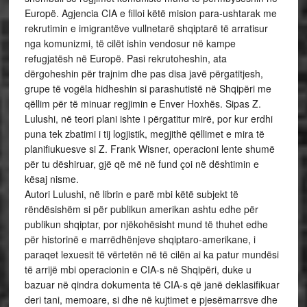
Europë. Agjencia CIA e filloi këtë mision para-ushtarak me
rekrutimin e imigrantëve vullnetarë shqiptarë të arratisur
nga komunizmi, të cilët ishin vendosur në kampe
refugjatësh në Europë. Pasi rekrutoheshin, ata
dërgoheshin për trajnim dhe pas disa javë përgatitjesh,
grupe të vogëla hidheshin si parashutistë në Shqipëri me
qëllim për të minuar regjimin e Enver Hoxhës. Sipas Z.
Lulushi, në teori plani ishte i përgatitur mirë, por kur erdhi
puna tek zbatimi i tij logjistik, megjithë qëllimet e mira të
planifiukuesve si Z. Frank Wisner, operacioni lente shumë
për tu dëshiruar, gjë që më në fund çoi në dështimin e
kësaj nisme.
Autori Lulushi, në librin e parë mbi këtë subjekt të
rëndësishëm si për publikun amerikan ashtu edhe për
publikun shqiptar, por njëkohësisht mund të thuhet edhe
për historinë e marrëdhënjeve shqiptaro-amerikane, i
paraqet lexuesit të vërtetën në të cilën ai ka patur mundësi
të arrijë mbi operacionin e CIA-s në Shqipëri, duke u
bazuar në qindra dokumenta të CIA-s që janë deklasifikuar
deri tani, memoare, si dhe në kujtimet e pjesëmarrsve dhe