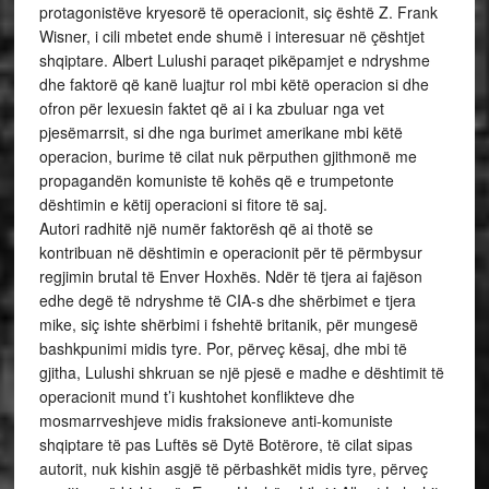
protagonistëve kryesorë të operacionit, siç është Z. Frank
Wisner, i cili mbetet ende shumë i interesuar në çështjet
shqiptare. Albert Lulushi paraqet pikëpamjet e ndryshme
dhe faktorë që kanë luajtur rol mbi këtë operacion si dhe
ofron për lexuesin faktet që ai i ka zbuluar nga vet
pjesëmarrsit, si dhe nga burimet amerikane mbi këtë
operacion, burime të cilat nuk përputhen gjithmonë me
propagandën komuniste të kohës që e trumpetonte
dështimin e këtij operacioni si fitore të saj.
Autori radhitë një numër faktorësh që ai thotë se
kontribuan në dështimin e operacionit për të përmbysur
regjimin brutal të Enver Hoxhës. Ndër të tjera ai fajëson
edhe degë të ndryshme të CIA-s dhe shërbimet e tjera
mike, siç ishte shërbimi i fshehtë britanik, për mungesë
bashkpunimi midis tyre. Por, përveç kësaj, dhe mbi të
gjitha, Lulushi shkruan se një pjesë e madhe e dështimit të
operacionit mund t’i kushtohet konflikteve dhe
mosmarrveshjeve midis fraksioneve anti-komuniste
shqiptare të pas Luftës së Dytë Botërore, të cilat sipas
autorit, nuk kishin asgjë të përbashkët midis tyre, përveç