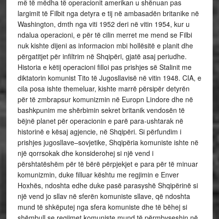
më të mëdha të operacionit amerikan u shënuan pas
largimit të Filbit nga detyra e tij në ambasadën britanike në
Washington, dmth nga viti 1952 deri në vitin 1954, kur u
ndalua operacioni, e për të cilin merret me mend se Filbi
nuk kishte dijeni as informacion mbi hollësitë e planit dhe
përgatitjet për infiltrim në Shqipëri, gjatë asaj periudhe.
Historia e këtij operacioni filloi pas prishjes së Stalinit me
diktatorin komunist Tito të Jugosllavisë në vitin 1948. CIA, e
cila posa ishte themeluar, kishte marrë përsipër detyrën
për të zmbrapsur komunizmin në Europn Lindore dhe në
bashkpunim me shërbimin sekret britanik vendosën të
bëjnë planet për operacionin e parë para-ushtarak në
historinë e kësaj agjencie, në Shqipëri. Si përfundim i
prishjes jugosllave–sovjetike, Shqipëria komuniste ishte në
një qorrsokak dhe konsiderohej si një vend i
përshtatëshëm për të bërë përpjekjet e para për të minuar
komunizmin, duke filluar kështu me regjimin e Enver
Hoxhës, ndoshta edhe duke pasë parasyshë Shqipërinë si
një vend jo sllav në sferën komuniste sllave, që ndoshta
mund të shkëputej nga sfera komuniste dhe të bëhej si
shëmbull se regjimet komuniste mund të përmbyseshin në