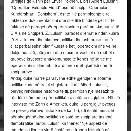
urrejtjes që kishin për Enver Hoxhën. Libri i Albert Lulushit,
“Operation Valuable Fiend” ose në shqip, “Operacioni
Kundërshtari i Dobishëm”, është një përmbledhje e re
faktesh e dokumentacioni dhe si e tillë bindëse për hir të
fakteve që paraqet për operacionin e parë anti-komunist të
CIA-s në Shqipëri. Z. Lulushi paraqet dilemat e ndërlikuara
të zhvillimeve dhe planeve politike dhe ushtarake me të
cilat përballeshin planifikuesit e këtij operacioni dhe ve në
dukje ndasitë, përçarjet dhe mosmarrveshjet në radhët e
grupeve kryesore anti-komuniste të kohës në lidhje me
operacionin si dhe mbi të ardhmen e Shqipërisë dhe të
shqiptarëve.
Andaj, duke marrë parasyshë edhe gjëndjen e sotëme
politike kudo në trojet shqiptare, libri i Albert Lulushit,
përveç rëndësisë historike të tij, përmban një mesazh të
rëndësishëm edhe për politikën e sotëme shqiptare. Në një
intervistë me Zërin e Amerikës, duke iu përgjigjur pyetjes
se përveç vlerave historike që ka libri, cili është mesazhi
për shoqërinë dhe politikën e sotëme shqiptare tashmë
demokratike, autori Lulushi ka thënë: “Një aspekt që
mendoj se libri ka vlerë është se e tregon historinë në