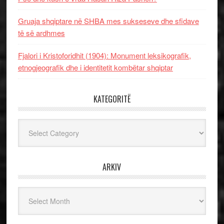
Gruaja shqiptare në SHBA mes sukseseve dhe sfidave
të së ardhmes
Fjalori i Kristoforidhit (1904): Monument leksikografik,
etnogjeografik dhe i identitetit kombëtar shqiptar
KATEGORITË
Kategoritë
ARKIV
Arkiv