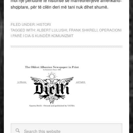
mbi një periudhë të historisë së marrëdhënjeve amerikano-
shqiptare, për të cilën deri më tani nuk dihet shumë.
FILED UNDER:
HISTORI
TAGGED WITH:
ALBERT LULUSHI
,
FRANK SHKRELI
,
OPERACIONI
I PARË I CIA-S KUNDËR KOMUNIZMIT