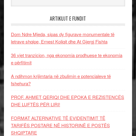
ARTIKUJT E FUNDIT
Dom Ndre Mjeda, sipas dy figurave monumentale të
letrave shqipe, Ernest Koliqit dhe At Gjergj Fishta
36 vjet tranzicion, nga ekonomia prodhuese te ekonomia
e përfitimit
A ndihmon krijimtaria në zbulimin e potencialeve të
fshehura?
PROF. AHMET QERIQI DHE EPOKA E REZISTENCЁS
DHE LUFTЁS PЁR LIRI!
FORMAT ALTERNATIVE TË EVIDENTIMIT TË
TARIFËS POSTARE NË HISTORINË E POSTËS
SHQIPTARE