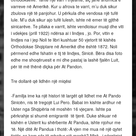
varreve në Amerikë. Kur u afrova te varri, m’u duk sikur
zbulova një të panjohur. U përkula dhe vendosa një tufë
lule. M’u duk sikur ajo tufë lulesh, ishte në emer të gjithë
sinicarëve. Te pllaka e varrit, ishte vendioisur muaji dhe viti
i vdekjes (prill 1922) ndërsa ai i lindjes , jo. Por, vitin e
lindjes na i jep Noli te libri kushtuar 50 vjetorit të kishës
Orthodokse Shqiptare në Amerikë dhe është 1872. Noli
përmend edhe fshatin e tij të lindjes, Sinicë. Bëra disa foto
edhe me shoqëruesit e mi dhe pastaj ia lashë fjalën Luit,
për të më thënë diçka për At Pandon.
Tre dollarë që lidhën një miqësi
-Familja ime ka një histori të largët që lidhet me At Pando
Sinicën, nis të tregojë Lui Pero. Babai im kishte ardhur në
Uster nga Shqipëria në moshën 16 vjeçare. Ishte pa
përkrahje si shumë emigrantë të tjerë. Duke shkuar në
kishën e Usterit ku shërbente At Pandua, ishte njohur me
‘të. Një ditë At Pandua i thotë:-A vjen me mua në një qytet
tjetër, se kam për të mbajtur një meshë?-Mirë , i përgjigjet