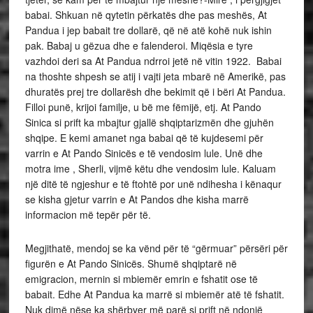
babai. Shkuan në qytetin përkatës dhe pas meshës, At
Pandua i jep babait tre dollarë, që në atë kohë nuk ishin
pak. Babaj u gëzua dhe e falenderoi. Miqësia e tyre
vazhdoi deri sa At Pandua ndrroi jetë në vitin 1922. Babai
na thoshte shpesh se atij i vajti jeta mbarë në Amerikë, pas
dhuratës prej tre dollarësh dhe bekimit që i bëri At Pandua.
Filloi punë, krijoi familje, u bë me fëmijë, etj. At Pando
Sinica si prift ka mbajtur gjallë shqiptarizmën dhe gjuhën
shqipe. E kemi amanet nga babai që të kujdesemi për
varrin e At Pando Sinicës e të vendosim lule. Unë dhe
motra ime , Sherli, vijmë këtu dhe vendosim lule. Kaluam
një ditë të ngjeshur e të ftohtë por unë ndihesha i kënaqur
se kisha gjetur varrin e At Pandos dhe kisha marrë
informacion më tepër për të.
Megjithatë, mendoj se ka vënd për të “gërmuar” përsëri për
figurën e At Pando Sinicës. Shumë shqiptarë në
emigracion, mernin si mbiemër emrin e fshatit ose të
babait. Edhe At Pandua ka marrë si mbiemër atë të fshatit.
Nuk dimë nëse ka shërbyer më parë si prift në ndonjë