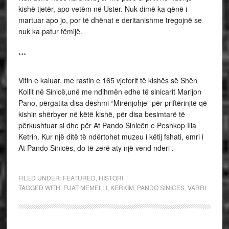
kishë tjetër, apo vetëm në Uster. Nuk dimë ka qënë i
martuar apo jo, por të dhënat e deritanishme tregojnë se
nuk ka patur fëmijë.
***
Vitin e kaluar, me rastin e 165 vjetorit të kishës së Shën
Kollit në Sinicë,unë me ndihmën edhe të sinicarit Marijon
Pano, përgatita disa dëshmi “Mirënjohje” për priftërinjtë që
kishin shërbyer në këtë kishë, për disa besimtarë të
përkushtuar si dhe për At Pando Sinicën e Peshkop Ilia
Ketrin. Kur një ditë të ndërtohet muzeu i këtij fshati, emri i
At Pando Sinicës, do të zerë aty një vend nderi .
FILED UNDER:
FEATURED
,
HISTORI
TAGGED WITH:
FUAT MEMELLI
,
KERKIM
,
PANDO SINICES
,
VARRI