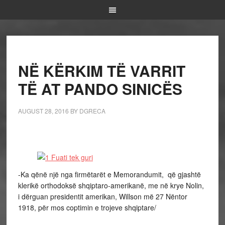
NË KËRKIM TË VARRIT
TË AT PANDO SINICËS
AUGUST 28, 2016
BY
DGRECA
-Ka qënë një nga firmëtarët e Memorandumit, që gjashtë
klerikë orthodoksë shqiptaro-amerikanë, me në krye Nolin,
i dërguan presidentit amerikan, Willson më 27 Nëntor
1918, për mos coptimin e trojeve shqiptare/