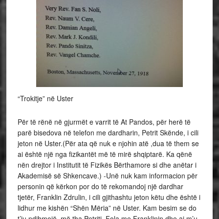
“Trokitje” në Uster
Për të rënë në gjurmët e varrit të At Pandos, për herë të
parë bisedova në telefon me dardharin, Petrit Skënde, i cili
jeton në Uster.(Për ata që nuk e njohin atë ,dua të them se
ai është një nga fizikantët më të mirë shqiptarë. Ka qënë
nën drejtor i Institutit të Fizikës Bërthamore si dhe anëtar i
Akademisë së Shkencave.) -Unë nuk kam informacion për
personin që kërkon por do të rekomandoj një dardhar
tjetër, Franklin Zdrulin, i cili gjithashtu jeton këtu dhe është i
lidhur me kishën “Shën Mëria” në Uster. Kam besim se do
t’ju ndihmojë, më tha Petriti. Fola me Franklinin dhe ai m’u