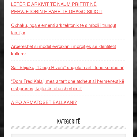
LETËR E ARKIVIT TE NAUM PRIFTIT NË
PERVJETORIN E PARE TE DRAGO SILIQIT
Oxhaku, nga elementi arkitektonik te simboli i trungut
familjar
Arbëreshët si model evropian i mbrojtjes së identitetit
kulturor
Sali Shijaku, “Diego Rivera” shqiptar i artit tonë kombëtar
“Dom Fred Kalaj, mes altarit dhe atdheut si hermeneutikë
e shpresës, kujtesës dhe shërbimit”
A PO ARMATOSET BALLKANI?
KATEGORITË
Kategoritë