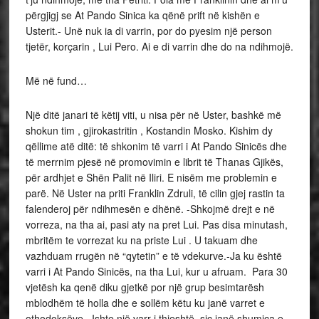
përgjigj se At Pando Sinica ka qënë prift në kishën e
Usterit.- Unë nuk ia di varrin, por do pyesim një person
tjetër, korçarin , Lui Pero. Ai e di varrin dhe do na ndihmojë.
Më në fund…
Një ditë janari të këtij viti, u nisa për në Uster, bashkë më
shokun tim , gjirokastritin , Kostandin Mosko. Kishim dy
qëllime atë ditë: të shkonim të varri i At Pando Sinicës dhe
të merrnim pjesë në promovimin e librit të Thanas Gjikës,
për ardhjet e Shën Palit në Iliri. E nisëm me problemin e
parë. Në Uster na priti Franklin Zdruli, të cilin gjej rastin ta
falenderoj për ndihmesën e dhënë. -Shkojmë drejt e në
vorreza, na tha ai, pasi aty na pret Lui. Pas disa minutash,
mbritëm te vorrezat ku na priste Lui . U takuam dhe
vazhduam rrugën në “qytetin” e të vdekurve.-Ja ku është
varri i At Pando Sinicës, na tha Lui, kur u afruam. Para 30
vjetësh ka qenë diku gjetkë por një grup besimtarësh
mblodhëm të holla dhe e sollëm këtu ku janë varret e
othodoksëve. Ishte një varr i thjeshtë, siç janë shumica e