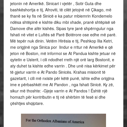
jetonin në Amerikë. Sinicari i vjetër , Sotir Guta dhe
bashkëshortja e tij, Afroviti, të cilët jetojnë në Çikago, më
thanë se ky fis në Sinicë e ka patur mbiemrin Kondemelo
ndësa shtëpinë e kishte diku mbi xhade, pranë shtëpisë së
Damove dhe afër kishës. Sipas tyre janë shpërngulur nga
fshati në vitet e Luftës së Parë Botërore ose edhe më parë.
Më tepër nuk dinin. Vetëm Hirësia e tij, Peshkop Ilia Ketri,
me origjinë nga Sinica por lindur e rritur në Amerikë e që
jeton në Boston, më informoi se At Pandua kishte jetuar në
qytetin e Usterit, i cili ndodhet rreth një orë larg Bostonit, e
aty duhet ta kishte edhe varrin . Dhe unë nisa kërkimet për
të gjetur varrin e At Pando Sinicës. Krahas misionit të
gazetarit, i cili më nxiste për këtë punë, ishte edhe origjina
ime e përbashkët me At Pandon , nga fshati Sinicë. Ky zë,
sikur më thoshte: -Gjeje varrin e At Pandos ! Është një
homazh për kontributin e tij në shërbim të fesë si dhe
çështjes shqiptare.