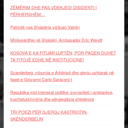
ZËMËRIM DHE PAS VDEKJES! DISIDENTI I
PËRHERSHËM…
Patriotë nga Shqipëria vizituan Vatrën
Mirëseardhje në Shqipëri, Ambasador Eric Wendt
KOSOVA E KA FITUAR LUFTËN, POR PAQEN DUHET
TA FITOJË EDHE NË INSTITUCIONE!
Scanderbeg, mburoja e Arbërisë dhe gjeniu ushtarak në
faqet e Giovanni Carlo Saraceni-t
Republika mbi interesat politike: sovraniteti i qytetarëve,
kushtetutshmëria dhe përgjegjësia shtetërore
TRI POEZI PËR GJERGJ KASTRIOTIN-
SKËNDERBEUN