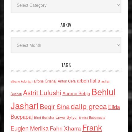
ARKIV
Arkiv
TAGS
arben llalla
alfons Grishaj
Anton Cefa
asllan
albano kolonjari
Behlul
Astrit Lulushi
Aurenc Bebja
Bushati
Jashari
dalip greca
Beqir Sina
Elida
Buçpapaj
Enver Bytyci
Elmi Berisha
Ermira Babamusta
Frank
Eugjen Merlika
Fahri Xharra