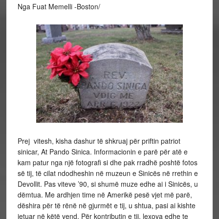
Nga Fuat Memelli -Boston/
Prej vitesh, kisha dashur të shkruaj për priftin patriot
sinicar, At Pando Sinica. Informacionin e parë për atë e
kam patur nga një fotografi si dhe pak rradhë poshtë fotos
së tij, të cilat ndodheshin në muzeun e Sinicës në rrethin e
Devollit. Pas viteve ’90, si shumë muze edhe ai i Sinicës, u
dëmtua. Me ardhjen time në Amerikë pesë vjet më parë,
dëshira për të rënë në gjurmët e tij, u shtua, pasi ai kishte
jetuar në këtë vend. Për kontributin e tij, lexova edhe te