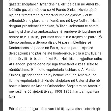
gazetat shqiptare “Illyria” dhe “ Dielli” që dalin në Amerikë.
Në këto gazeta mësova se At Pando Sinica, kishte qënë
një nga firmëtarët e Memorandumit që gjashtë klerikë
orthodokë shqiptaro-amerikanë, me në krye Nolin , i kishin
dërguar presidentit amerikan, Willson, sekretarit të shtetit
Lasing si dhe disa ambasadave të vendeve të fuqishme në
nëntor të vitit 1918, për mos coptimin e trojeve shiptare. Ky
Memorandum, u dërgua disa ditë para mbledhjes së
Konferencës së paqes në Paris, si dhe para nisjes së
delegacionit shqiptar në atë konferencë, e cila u zhvillua në
janar të vitit 1919. Jo më kot Fan Noli, kishte zgjedhur edhe
At Pandon, për të qënë një nga firmëtarët e kësaj letre të
rëndësishme. Emri dhe veprimtaria kishtare e At Pando
Sinicës, gjendet edhe në dy botime këtu në Amerikë: në
librin e veprimtarisë të kishës shqiptare në Uster si dhe në
botimin kushtuar Kishës Orthodokse Shqiptare në Amerikë,
me rastin e 50 vjetorit të saj: 1908-1958, hartuar nga Fan
Noli.
Për të rënë në gjurmët e varrit të tij, pyeta disa sinicarë që