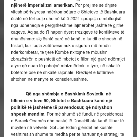
njëherë imperializmi amerikan.
Por prej më se dhjetë
vitesh përfytyresa ndërkombëtare e Shteteve të Bashkuara
është në tërheqje dhe në këtë 2021 sprapsja e mbifuqisë
nga udhëheqja e përgjithëshme lajmërohet jashtë të gjithë
caqeve. Aq sa do t’I hapen dyert rreziqeve të konflikteve të
dhunëshme: siç është parë në kohët e fundit e shpesh në
histori, kur fuqia zotëruese nuk e siguron më rendin
ndërkombëtar, të tjerë Kombe nxitojnë të mbushin
zbrazësirën e pushtetit që mbetet e fillon një garë ndërmjet
atyre që duan të pohojnë mbizotërimin e tyre, në shkallë
botërore ose në shkallë rajonale. Rreziqet e luftërave
shtohen në mënyrë të konsiderueshme.
Që nga shëmbja e Bashkimit Sovjetik, në
fillimin e viteve 90, Shtetet e Bashkuara kanë një
politikë të jashtëme të pavendosur, që ndryshon
shpesh mendim.
Por më shumë së fundi, në presidencat
e Barack Obamës dhe pastaj të Donaldit ata kanë filluar të
mbyllen në vetvete. Sot Joe Biden gjëndet në kushte
vështirësish shumë të mëdha për të hartuar një strategji të