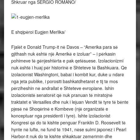
Shkruar nga SERGIO ROMANO/
E shqipёroi Eugjen Merlika/
Fjalёt e Donald Trump-it nё Davos – “Amerika para sё
gjithash nuk ёshtё njё Amerikё e izoluar” – i pёrkasin
pohimeve tё gёnjeshtёrta e pak qetёsuese. Izolacionizmi
nuk ёshtё i huaj pёr historinё e Shteteve tё Bashkuara. Qe
izolacionist Washingtoni, babai i kombit kur, duke u ndarё
nga jeta publike, i porositi bashkatdhetarёt e tij tё mos
pёrziheshin nё andrallat e Shteteve evropiane. Ishin
izolacionistё senatorёt qё nuk pranuan tё miratojnё
traktatet e Versailles dhe nuk i lejuan Vendit tё tyre tё bёnte
pjesё nё Shoqёrinё e Kombeve (njё organizatё e
konceptuar nga presidenti i tyre). Ishte izolacionist
Kongresi qё do tё kishte penguar Franklin D. Roosevelt tё
hynte nё luftё, nё fund tё 1941, nёse sulmi japonez i Pearl
Harbor-it nuk do tё kishte shkaktuar zёmёrimin dhe