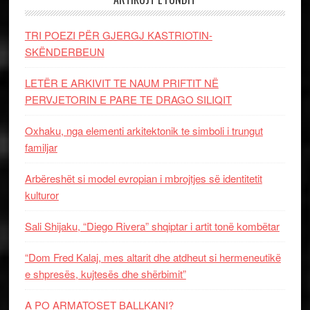
TRI POEZI PËR GJERGJ KASTRIOTIN-
SKËNDERBEUN
LETËR E ARKIVIT TE NAUM PRIFTIT NË
PERVJETORIN E PARE TE DRAGO SILIQIT
Oxhaku, nga elementi arkitektonik te simboli i trungut
familjar
Arbëreshët si model evropian i mbrojtjes së identitetit
kulturor
Sali Shijaku, “Diego Rivera” shqiptar i artit tonë kombëtar
“Dom Fred Kalaj, mes altarit dhe atdheut si hermeneutikë
e shpresës, kujtesës dhe shërbimit”
A PO ARMATOSET BALLKANI?