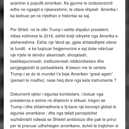
acarimin e popullit amerikan. Ka gjurmё tё izolacionizmit
edhe nё ngasjet e njёanёshme, tё cilave shpesh Amerika i
ka lёshuar pe nё rrjedhёn e historisё sё saj.
Por Shteti nё tё cilin Trump-i ёshtё shpallur president,
mbas votimeve tё 2016, ёshtё krejt ndryshe nga Amerika e
atёherёshme. Ёshtё njё Vend qё, gjatё shtatёdhjetё viteve
tё fundit, e ka fuqizuar hegjemoninё e saj duke ndёrtuar
njё rrjetё tё dёndur aleancash, shoqatash,
bashkёpunimesh, institucionesh mbikombёtarё dhe
pёrgjegjёsìsh tё pёrbashkёta. A beson me tё vёrtetё
Trump-i se do tё mundet t’a bёjё Amerikёn “great again”
(pёrsёri tё madhe), nёse heq dorё nga kёta instrumentё ?
Dokumenti vjetor i sigurisё kombёtare, i botuar nga
presidenza e sotme nё dhjetorin e shkuar, tregon se
Trump-i dhe shtatmadhoria e tij kanё njё koncept global tё
sigurisё amerikane ; dhe nga teksti pёrceptohet
vazhdimisht ndiesia se Shtetet ambiciozё dhe pak tё prirur
pёr tё pranuar udhёheqjen amerikane, duhet tё trajtohen si