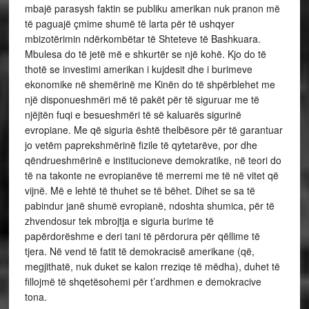
mbajë parasysh faktin se publiku amerikan nuk pranon më
të paguajë çmime shumë të larta për të ushqyer
mbizotërimin ndërkombëtar të Shteteve të Bashkuara.
Mbulesa do të jetë më e shkurtër se një kohë. Kjo do të
thotë se investimi amerikan i kujdesit dhe i burimeve
ekonomike në shemërinë me Kinën do të shpërblehet me
një disponueshmëri më të pakët për të siguruar me të
njëjtën fuqi e besueshmëri të së kaluarës sigurinë
evropiane. Me që siguria është thelbësore për të garantuar
jo vetëm paprekshmërinë fizile të qytetarëve, por dhe
qëndrueshmërinë e institucioneve demokratike, në teori do
të na takonte ne evropianëve të merremi me të në vitet që
vijnë. Më e lehtë të thuhet se të bëhet. Dihet se sa të
pabindur janë shumë evropianë, ndoshta shumica, për të
zhvendosur tek mbrojtja e siguria burime të
papërdorëshme e deri tani të përdorura për qëllime të
tjera. Në vend të fatit të demokracisë amerikane (që,
megjithatë, nuk duket se kalon rreziqe të mëdha), duhet të
fillojmë të shqetësohemi për t’ardhmen e demokracive
tona.