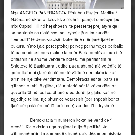
Nga ANGELO PANEBIANCO- Përktheu Eugjen Merlika /
Ndërsa në ekranet televizive rridhnin pamjet e mësymjes
mbi Capitol Hill ndihej shpesh të përsëritej prej atyre që i
komentonin se n’atë çast po kryhej një sulm kundër
“tempullit” të demokracisë. Duke lënë mënjanë fjalët e
bukura, n’ato fjalë përceptohej përveç përhumbjes përballë
të pamendueshmes (sulme kundër Parlamentëve mund të
priteshin në shumë vënde të botës, me përjashtim të
Shteteve të Bashkuara), edhe pak a shumë një vetëdije të
çoroditur mbi çfarë është me të vërtetë demokracia kur
arrin në një pikë vendimtare. Demokracia është, para së
gjithash e mbi të gjitha, një metodë për të zëvendësuar
qeveritarët në fuqi pa dhunë e pa derdhje gjaku kur, në
zgjedhje të lira, një shumicë votuesish (por shpesh bëhet
fjalë për pakicën më të fuqishme) vendos t’I ndryshojë.
Demokracia “i numëron kokat në vënd që t’I
presë”. Kjo e dallon nga regjimet e tjerë politikë. Jo
gjithmonë arrin t’a shmangë dhunën, siç dëshmon historia