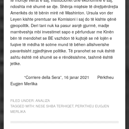
të mbrojë vlerat e saj, institucionet dhe ekonominë e saj,
ndoshta më shumë se dje. Shënja miqësie të drejtpërdrejta
Amerikës do të bënin mirë në Washinton. Ursula von der
Leyen kishte premtuar se Komisioni i saj do të kishte qënë
gjeopolitik. Deri tani nuk ka pasur asnjë gjurmë, madje
marrëveshja mbi investimet sapo e përfunduar me Kinën
bën të mendohet se BE vazhdon të kujtojë se në lojën e
fuqive të mëdha të sotme mund të bëhen allishverishe
pavarësisht zgjedhjeve politike. Të pranohet se nuk është
ashtu është më shumë se e rëndësishme, tashmë është
jetike.
“Corriere della Sera”, 16 janar 2021 Përktheu
Eugjen Merlika
FILED UNDER:
ANALIZA
TAGGED WITH:
NESE SHBA TERHIQET
,
PERKTHEU EUGJEN
MERLIKA