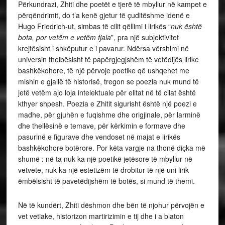
Përkundrazi, Zhiti dhe poetët e tjerë të mbyllur në kampet e
përqëndrimit, do t’a kenë gjetur të çuditëshme idenë e
Hugo Friedrich-ut, simbas të cilit qëllimi i lirikës “
nuk është
bota, por vetëm e vetëm fjala
”, pra një subjektivitet
krejtësisht i shkëputur e i pavarur. Ndërsa vërshimi në
universin thelbësisht të papërgjegjshëm të vetëdijës lirike
bashkëkohore, të një përvoje poetike që ushqehet me
mishin e gjallë të historisë, tregon se poezia nuk mund të
jetë vetëm ajo loja intelektuale për elitat në të cilat është
kthyer shpesh. Poezia e Zhitit sigurisht është një poezi e
madhe, për gjuhën e fuqishme dhe origjinale, për larminë
dhe thellësinë e temave, për kërkimin e formave dhe
pasurinë e figurave dhe vendoset në majat e lirikës
bashkëkohore botërore. Por këta vargje na thonë diçka më
shumë : në ta nuk ka një poetikë jetësore të mbyllur në
vetvete, nuk ka një estetizëm të drobitur të një uni lirik
ëmbëlsisht të pavetëdijshëm të botës, si mund të themi.
Në të kundërt, Zhiti dëshmon dhe bën të njohur përvojën e
vet vetiake, historizon martirizimin e tij dhe i a blaton