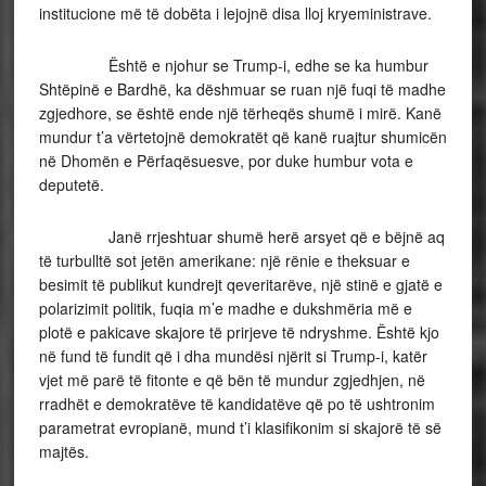
institucione më të dobëta i lejojnë disa lloj kryeministrave.
Është e njohur se Trump-i, edhe se ka humbur
Shtëpinë e Bardhë, ka dëshmuar se ruan një fuqi të madhe
zgjedhore, se është ende një tërheqës shumë i mirë. Kanë
mundur t’a vërtetojnë demokratët që kanë ruajtur shumicën
në Dhomën e Përfaqësuesve, por duke humbur vota e
deputetë.
Janë rrjeshtuar shumë herë arsyet që e bëjnë aq
të turbulltë sot jetën amerikane: një rënie e theksuar e
besimit të publikut kundrejt qeveritarëve, një stinë e gjatë e
polarizimit politik, fuqia m’e madhe e dukshmëria më e
plotë e pakicave skajore të prirjeve të ndryshme. Është kjo
në fund të fundit që i dha mundësi njërit si Trump-i, katër
vjet më parë të fitonte e që bën të mundur zgjedhjen, në
rradhët e demokratëve të kandidatëve që po të ushtronim
parametrat evropianë, mund t’i klasifikonim si skajorë të së
majtës.