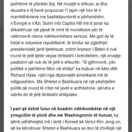
jashtëme të çfarëdo lloji. Në muajtë e shkuar, ai dhe
skuadra e tij kanë propozuar t’i japin një hov të ri
marrëdhënieve me bashkëpuntorët e përhershëm,
n’Evropë e n’Azi. Sulmi mbi Capitol Hill më 6 janar ka
shkatërruar një pjesë të mirë të mundësive për të
ndërmarrë nisma ndërkombëtare serioze. Me gati dy të
tretat e votuesve republikanë, të bindur se zgjedhjet
presidenciale janë tjetërsuar, zotimi kryesor i Biden-it nuk
mund të jetë tjetër veçse tërësisht i brëndshëm, një orvajtje
paqësimi që nuk do të jetë e shkurtër. “Si gjithmonë, çdo
politikë e jashtëme fillon në shtëpi” ka kujtuar në këto ditë
Richard Haas, njëri nga diplomatët amerikanë më të
ndigjueshëm. Me Shtetet e Bashkuara në një pështjellim
politik që mund të rritet në javët e ardhëshme, qëndra e
vatrës do të jetë tërësisht shtëpiake.
I pari që është futur në kuadrin ndërkombëtar në një
çrregullim të plotë dhe me Washingtonin të hutuar,
ka
qënë udhëheqësi më i lartë i Koresë së Veriut Kim Jong-un,
që ka kërcënuar Shtetet e Bashkuara se don të zhvillojë një