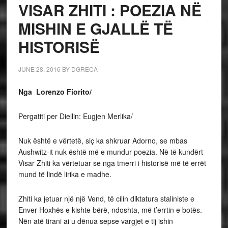
VISAR ZHITI : POEZIA NË
MISHIN E GJALLË TË
HISTORISË
JUNE 28, 2016
BY
DGRECA
Nga Lorenzo Fiorito/
Pergatiti per Diellin: Eugjen Merlika/
Nuk është e vërtetë, siç ka shkruar Adorno, se mbas
Aushwitz-it nuk është më e mundur poezia. Në të kundërt
Visar Zhiti ka vërtetuar se nga tmerri i historisë më të errët
mund të lindë lirika e madhe.
Zhiti ka jetuar një një Vend, të cilin diktatura staliniste e
Enver Hoxhës e kishte bërë, ndoshta, më t’errtin e botës.
Nën atë tirani ai u dënua sepse vargjet e tij ishin