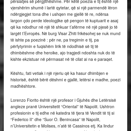
përsiatjes së përgjithëshme. Për këtë poezia e tij është një
vjershërim shumë i lartë qytetar, që si një parmendë lëron
ndërgjegjet tona dhe i ushqen me gjellë të re, ndërsa
largon çdo perde ideologjike që pengon të kuptuarit e asaj
që ka ndodhur në një të shkuar t’afërme në një pjesë jo të
largët t’Evropës. Në burg Visar Zhiti frikësohej se nuk mund
të ishte pa poezinë : për ne, pa tregimin e tij, pa
përfytyrimin e fuqishëm lirik të ndodhisë së tij të
dhimbëshme dhe heroike, ajo tragjedi ndoshta nuk do të
kishte ekzistuar në përmasat në të cilat ai na e paraqet.
Kështu, fati vetiak i një njeriu që ka hasur dhimbjen e
historisë, është bërë dëshmi e gjallë, letërsi e madhe, poezi
madhështore.
Lorenzo Fiorito është një profesor i Gjuhës dhe Letërsisë
angleze pranë Universitetit “Oriental” të Napolit. Ushtron
profesionin e tij edhe në katedra të tjera të Vendit të tij si
“Federico II” dhe “Suor O. Benincasa” të Napolit,
n’Universitetin e Molises, n’atë të Cassinos etj. Ka lindur