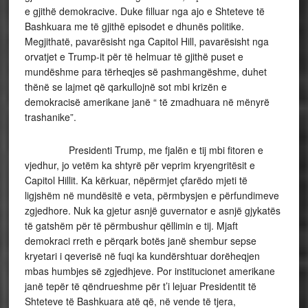
e gjithë demokracive. Duke filluar nga ajo e Shteteve të
Bashkuara me të gjithë episodet e dhunës politike.
Megjithatë, pavarësisht nga Capitol Hill, pavarësisht nga
orvatjet e Trump-it për të helmuar të gjithë puset e
mundëshme para tërheqjes së pashmangëshme, duhet
thënë se lajmet që qarkullojnë sot mbi krizën e
demokracisë amerikane janë “ të zmadhuara në mënyrë
trashanike”.
Presidenti Trump, me fjalën e tij mbi fitoren e
vjedhur, jo vetëm ka shtyrë për veprim kryengritësit e
Capitol Hillit. Ka kërkuar, nëpërmjet çfarëdo mjeti të
ligjshëm në mundësitë e veta, përmbysjen e përfundimeve
zgjedhore. Nuk ka gjetur asnjë guvernator e asnjë gjykatës
të gatshëm për të përmbushur qëllimin e tij. Mjaft
demokraci rreth e përqark botës janë shembur sepse
kryetari i qeverisë në fuqi ka kundërshtuar dorëheqjen
mbas humbjes së zgjedhjeve. Por institucionet amerikane
janë tepër të qëndrueshme për t’i lejuar Presidentit të
Shteteve të Bashkuara atë që, në vende të tjera,