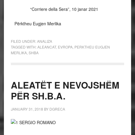
“Corriere della Sera”, 10 janar 2021
Përktheu Eugjen Merlika
FILED UNDER:
ANALIZA
TAGGED WITH:
ALEANCAT
,
EVROPA
,
PERKTHEU EUGJEN
MERLIKA
,
SHBA
ALEATЁT E NEVOJSHЁM
PЁR SH.B.A.
JANUARY 31, 2018
BY
DGRECA