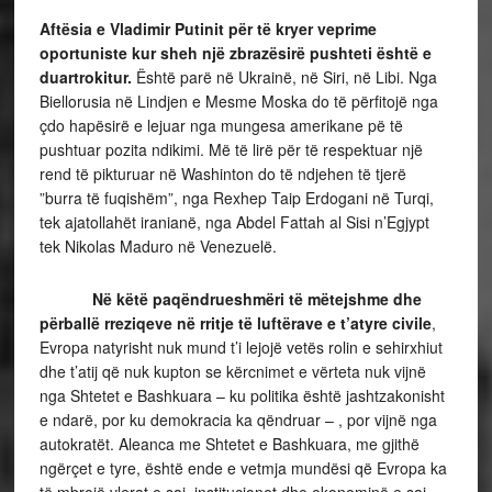
Aftësia e Vladimir Putinit për të kryer veprime
oportuniste kur sheh një zbrazësirë pushteti është e
duartrokitur.
Është parë në Ukrainë, në Siri, në Libi. Nga
Biellorusia në Lindjen e Mesme Moska do të përfitojë nga
çdo hapësirë e lejuar nga mungesa amerikane pë të
pushtuar pozita ndikimi. Më të lirë për të respektuar një
rend të pikturuar në Washinton do të ndjehen të tjerë
”burra të fuqishëm”, nga Rexhep Taip Erdogani në Turqi,
tek ajatollahët iranianë, nga Abdel Fattah al Sisi n’Egjypt
tek Nikolas Maduro në Venezuelë.
Në këtë paqëndrueshmëri të mëtejshme dhe
përballë rreziqeve në rritje të luftërave e t’atyre civile
,
Evropa natyrisht nuk mund t’i lejojë vetës rolin e sehirxhiut
dhe t’atij që nuk kupton se kërcnimet e vërteta nuk vijnë
nga Shtetet e Bashkuara – ku politika është jashtzakonisht
e ndarë, por ku demokracia ka qëndruar – , por vijnë nga
autokratët. Aleanca me Shtetet e Bashkuara, me gjithë
ngërçet e tyre, është ende e vetmja mundësi që Evropa ka