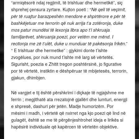
“armiqësorë ndaj regjimit, të trishtuar dhe hermetikë”, siç
shprehej çensura zyrtare. Kujton poeti : “
Në qeli të veçimit,
për të ruajtur barazpeshën mendore e shpirtërore e për të
bashkëjetuar me terrorin që nuk arrija t’a zotëronja, duke
mos patur mundësi të lexonja libra apo t’i shkruaja
familjarëvet, shkruanja poezi, por vetëm me mënd. I
recitonja me zë t’ulët, duke u munduar të pakësonja frikën
.”
“ E trishtuar dhe hermetike” : gjykimi donte t’ishte
zvogëlues, por nuk mund t’ishte më larg së vërtetës.
Sigurisht, poezia e Zhitit tregon poshtërsinë, jo figurative
por të vërtetë, instiktin e dëshpëruar të mbijetesës, terrorin,
gjakun, dhimbjen.
Në vargjet e tij është përshkrimi i diçkaje të ngjajshme me
ferrin ; megjithatë ata rrezatojnë gjallëri dhe lumturi, energji
e shpresë, dashuri për jetën. Madje humorizëm. Por
mësimi i madh, i vërtetë që nxirret nga kjo poezi që lind në
gulagët, është se me të përgënjeshtrohet ideja e lirikës si
hapësirë individuale që kapërcen të vërtetën objektive.