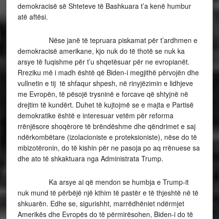
demokracisë së Shteteve të Bashkuara t’a kenë humbur
atë aftësi.
Nëse janë të tepruara piskamat për t’ardhmen e
demokracisë amerikane, kjo nuk do të thotë se nuk ka
arsye të fuqishme për t’u shqetësuar për ne evropianët.
Rreziku më i madh është që Biden-i megjithë përvojën dhe
vullnetin e tij të shfaqur shpesh, në rinyjëzimin e lidhjeve
me Evropën, të pësojë trysninë e forcave që shtyjnë në
drejtim të kundërt. Duhet të kujtojmë se e majta e Partisë
demokratike është e interesuar vetëm për reforma
rrënjësore shoqërore të brëndëshme dhe qëndrimet e saj
ndërkombëtare (izolacioniste e proteksioniste), nëse do të
mbizotëronin, do të kishin për ne pasoja po aq rrënuese sa
dhe ato të shkaktuara nga Administrata Trump.
Ka arsye ai që mendon se humbja e Trump-it
nuk mund të përbëjë një kthim të pastër e të thjeshtë në të
shkuarën. Edhe se, sigurishht, marrëdhëniet ndërmjet
Amerikës dhe Evropës do të përmirësohen, Biden-i do të