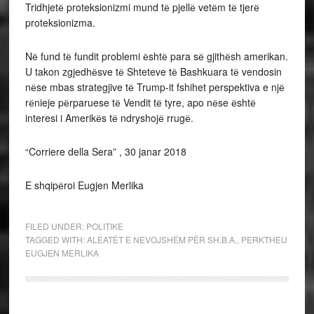
Tridhjetё proteksionizmi mund tё pjellё vetёm tё tjerё
proteksionizma.
Nё fund tё fundit problemi ёshtё para sё gjithёsh amerikan.
U takon zgjedhёsve tё Shteteve tё Bashkuara tё vendosin
nёse mbas strategjive tё Trump-it fshihet perspektiva e njё
rёnieje pёrparuese tё Vendit tё tyre, apo nёse ёshtё
interesi i Amerikёs tё ndryshojё rrugё.
“Corriere della Sera” , 30 janar 2018
E shqipёroi Eugjen Merlika
FILED UNDER:
POLITIKE
TAGGED WITH:
ALEATЁT E NEVOJSHЁM PЁR SH.B.A.
,
PERKTHEU
EUGJEN MERLIKA