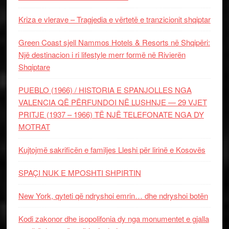
Kriza e vlerave – Tragjedia e vërtetë e tranzicionit shqiptar
Green Coast sjell Nammos Hotels & Resorts në Shqipëri:
Një destinacion i ri lifestyle merr formë në Rivierën
Shqiptare
PUEBLO (1966) / HISTORIA E SPANJOLLES NGA
VALENCIA QË PËRFUNDOI NË LUSHNJE — 29 VJET
PRITJE (1937 – 1966) TË NJË TELEFONATE NGA DY
MOTRAT
Kujtojmë sakrificën e familjes Lleshi për lirinë e Kosovës
SPAÇI NUK E MPOSHTI SHPIRTIN
New York, qyteti që ndryshoi emrin… dhe ndryshoi botën
Kodi zakonor dhe isopolifonia dy nga monumentet e gjalla