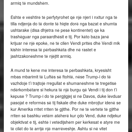
armiq tё mundshёm.
Ёshtё e vёshtirё tё pёrfytyrohet qё njё njeri i nxitur nga tё
tilla ndjenja do tё donte tё hiqte dorё nga bazat e shumta
ushtarake (disa dhjetra nё pesё kontinentet) qё ka
trashёguar nga paraardhёsit e tij. Por kёto baza janё
krijuar nё njё epokё, nё tё cilёn Vёndi pritёs dhё Vёndi mik
kishin interesa tё pёrbashkёta dhe nё rastet e
jashtzakonёshme tё njёjtit armiq.
A mund tё kenё mё interesa tё pёrbashkёta, kryesisht
mbas mbarimit tё Luftёs sё ftohtё, nёse Trump-i do tё
vazhdojё t’i trajtojё rregullat e shumanёshme tё tregёtisё
ndёrkombёtare si hekura tё njё burgu qё Vendi i tij don t’i
kёpusё ? Trump-i do tё pёrgjigjej si nё Davos, duke lёvduar
pasojat e reformёs sё tij fiskale dhe duke mbrojtur idenё se
kur Amerika rritet rriten tё gjithё. Por nё tё vёrtetё tё gjithё
rriten sё bashku vetёm atёherё kur çdo Vend, duke ndjekur
objektivat e tij, ёshtё i vetёdijshёm pёr kёrkesat e atyre me
tё cilёt do tё arrijё njё marrёveshje. Ashtu si nё vitet