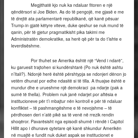
Megjithatë kjo nuk ka ndaluar fitoren e një
qëndërsori si Joe Biden. As do të pengojë, me gjasë e me
të drejtë ata parlamentarë republikanë, që kanë pësuar
Trump-in gjatë këtyre viteve, duke qeshur se nuk mund të
qanin, për të gjetur pragmatikisht pika takimi me
Administratën demokratike, sa herë që për ta do t’ishte e
leverdisëshme.
Por thuhet se Amerika është një “Vend i ndarë”,
ku garuesit trajtohen si kundërshtarë (Po nuk është ashtu
n’Itali?). Ndonjë herë është përshtypja se ndonjeri dënon jo
vetëm dhunat por edhe ndasitë si të tilla. A thuajse është e
mundur dhe e urueshme një demokraci pa ndarje (pak a
sumë të thella). Problem nuk janë ndarjet por aftësia e
institucioneve për t’i mbajtur nën kontroll e për të ndaluar
konfliktet – të pashmangëshme e të nevojshme – të
përdhosen deri n’atë pikë sa të venë në rrezik rendin
shoqëror. Pavarësisht nga episodi shumë i rëndë i Capitol
Hillit apo i dhunave qytetare që kanë shkundur Amerikën
në muajtë e fundit nuk duket aspak se institucionet e