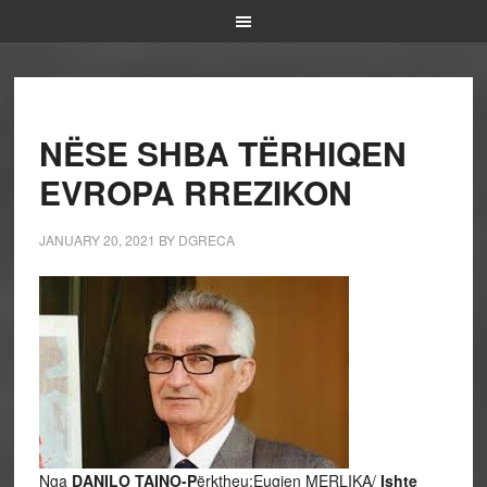
NËSE SHBA TËRHIQEN
EVROPA RREZIKON
JANUARY 20, 2021
BY
DGRECA
Nga
DANILO TAINO-P
ërktheu:Eugjen MERLIKA/
Ishte