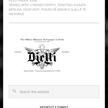
FILED UNDER:
ESSE
TAGGED WITH:
LORENZO FIORITO
,
PERKTHEU EUGJEN
MERLIKA
,
VISAR ZHITI : POEZIA NË MISHIN E GJALLË TË
HISTORISË
ARTIKUJT E FUNDIT