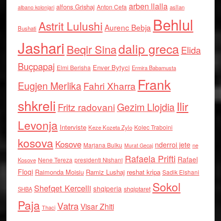
arben llalla
alfons Grishaj
Anton Cefa
asllan
albano kolonjari
Behlul
Astrit Lulushi
Aurenc Bebja
Bushati
Jashari
dalip greca
Beqir Sina
Elida
Buçpapaj
Enver Bytyci
Elmi Berisha
Ermira Babamusta
Frank
Eugjen Merlika
Fahri Xharra
shkreli
Ilir
Gezim Llojdia
Fritz radovani
Levonja
Interviste
Kolec Traboini
Keze Kozeta Zylo
kosova
Kosove
nderroi jete
Marjana Bulku
ne
Murat Gecaj
Rafaela Prifti
Rafael
Nene Tereza
Kosove
presidenti Nishani
Floqi
Raimonda Moisiu
Ramiz Lushaj
reshat kripa
Sadik Elshani
Sokol
Shefqet Kercelli
shqiperia
shqiptaret
SHBA
Paja
Vatra
Visar Zhiti
Thaci