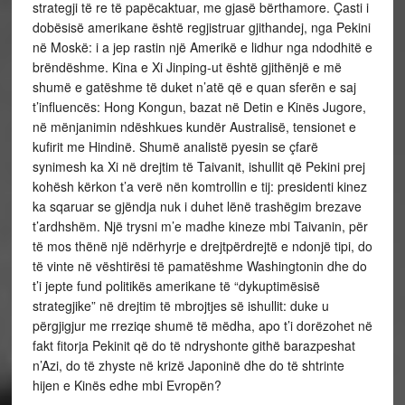
strategji të re të papëcaktuar, me gjasë bërthamore. Çasti i
dobësisë amerikane është regjistruar gjithandej, nga Pekini
në Moskë: i a jep rastin një Amerikë e lidhur nga ndodhitë e
brëndëshme. Kina e Xi Jinping-ut është gjithënjë e më
shumë e gatëshme të duket n’atë që e quan sferën e saj
t’influencës: Hong Kongun, bazat në Detin e Kinës Jugore,
në mënjanimin ndëshkues kundër Australisë, tensionet e
kufirit me Hindinë. Shumë analistë pyesin se çfarë
synimesh ka Xi në drejtim të Taivanit, ishullit që Pekini prej
kohësh kërkon t’a verë nën komtrollin e tij: presidenti kinez
ka sqaruar se gjëndja nuk i duhet lënë trashëgim brezave
t’ardhshëm. Një trysni m’e madhe kineze mbi Taivanin, për
të mos thënë një ndërhyrje e drejtpërdrejtë e ndonjë tipi, do
të vinte në vështirësi të pamatëshme Washingtonin dhe do
t’i jepte fund politikës amerikane të “dykuptimësisë
strategjike” në drejtim të mbrojtjes së ishullit: duke u
përgjigjur me rreziqe shumë të mëdha, apo t’i dorëzohet në
fakt fitorja Pekinit që do të ndryshonte githë barazpeshat
n’Azi, do të zhyste në krizë Japoninë dhe do të shtrinte
hijen e Kinës edhe mbi Evropën?