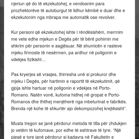
njeriun që do të ekzekutohej, e vendosnim para
prozhektorëve të autoburgut të lidhur këmbë e duar dhe e
ekzekutonim nga mbrapa me automatik ose revolver.
Kur personi që ekzekutohej ishte i rëndësishëm, merrnim
me vete edhe mjekun e Degës për të bërë pohimin me
shkrim për personin e asgjësuar. Në shumicën e rasteve
mjeku firmoste të nesërmen, pa ardhur në poligonin e
vdekjes fizikisht…
Pas kryerjes së vrasjes, thirresha unë si prokuror dhe
mjeku i Degës, për hartimin e raportit të ekzekutimit, që
gjoja ishte hartuar në poligonin e vdekjes në Porto-
Romano. Natën vonë, kufoma hidhej në gropat e Porto-
Romanos dhe thithej menjëherë nga mbeturinat e fabrikës.
Brenda një kohe të shkurtër ajo dekompozohej krejtësisht”.
Musta tregon se janë përdorur metoda të tilla për zhdukjen
jo vetëm të kufomave, por edhe të eshtrave të tyre. “Një
pjesë e tyre janë përdorur si kadavra në Fakultetin e