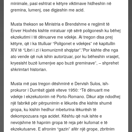
minimale, pasi eshtrat e këtyre viktimave hidheshin në
gremina, lumenj, ose digjeshin me acid.
Musta thekson se Ministria e Brendshme e regjimit të
Enver Hoxhës kishte miratuar një sërë poligonesh ku bëhej
ekzekutimi i të dënuarve me vdekje. Ai tregon disa prej
këtyre, që i ka titulluar “Poligonet e vdekjes” në kapitullin
XIV të “Libri i zi i komunizmit shqiptar”.”Por kishte dhe nga
ato vende që nuk ishin autorizuar, por ku bëheshin vrasjet,
kryesisht buzë lumenjve apo buzë greminave”, – shprehet
shkrimtari historian.
Musta më pas tregon dëshminë e Dervish Sulos, ish-
prokuror i Durrësit gjatë viteve 1950: “Të dënuarit me
vdekje i ekzekutonim në Porto-Romano. Dikur atje ndodhej
një fabrikë për përpunimin e lëkurës dhe kishte shumë
gropa, ku kishin hedhur mbeturina lëkurësh të
dekompozuara nga acidet. Kështu që nuk ishte e
nevojshme të hapnim gropa të reja për kufomat e të
ekzekutuarve. E afronim “gazin” afër një grope, zbritnim