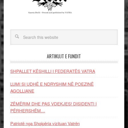
ARTIKUJT E FUNDIT
SHPALLET KËSHILLI I FEDERATËS VATRA
LUMI SI UDHË E NDRYSHIM NË POEZINË
AGOLLIANE
ZËMËRIM DHE PAS VDEKJES! DISIDENTI I
PËRHERSHËM…
Patriotë nga Shqipëria vizituan Vatrën