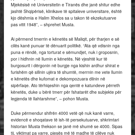
Mjekësisë në Universitetin e Tiranës dhe janë shitur edhe
jashtë Shqipërisë, klinikave të spitaleve universitare, është
kjo dëshmia e Halim Xhelos sa u takon të ekzekutuarve
pas vitit 1948”, – shprehet Musta.
Ai përmend tmerrin e kënetës së Maliqit, për tharjen e së
cilës kanë punuar të dënuarit politikë. “Ata që vdisnin nga
puna e rëndë, nga torturat e sëmundjet, nuk i groposnin,
por i hidhnin në llumin e kënetës. Në vjeshtë kur të
burgosurit i dërgonin në burgje nga kishin ardhur shirat e
furishëm që sillnin ujëra të shumtë, merrnin me vete llumin
e kënetës dhe kufomat e dekompozuara dilnin në
sipërfaqe. Ato tërhiqeshin nga qentë e katundeve përreth
kënetës, duke u bërë tmerr për fshatarët dhe subjekte për
legjenda të llahtarshme”, – pohon Musta.
Duke përmendur shifrën 4000 vetë që nuk kanë varre,
evidencë e shoqatave të ish-të persekutuarve, shkrimtari
historian Musta thekson se janë më shumë se 4000. Sipas
tij, viktimat pa varre, pjesës më të madhe të cilëve nuk