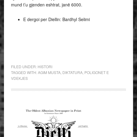
mund t’u gjenden eshtrat, janë 6000.
E dergoi per Diellin: Bardhyl Selimi
FILED UNDER:
HISTORI
TAGGED WITH:
AGIM MUSTA
,
DIKTATURA
,
POLIGONET E
VDEKJES