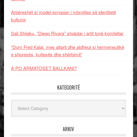
Arbëreshët si model evropian i mbrojtjes së identitetit
kulturor
Sali Shijaku, “Diego Rivera” shqiptar i artit tonë kombëtar
“Dom Fred Kalaj, mes altarit dhe atdheut si hermeneutikë
e shpresës, kujtesës dhe shërbimit”
A PO ARMATOSET BALLKANI?
KATEGORITË
Kategoritë
ARKIV