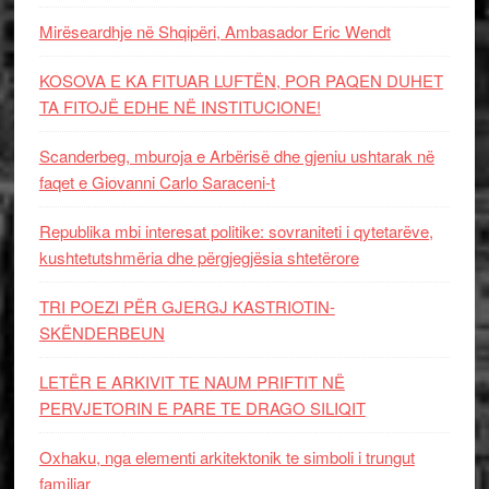
Mirëseardhje në Shqipëri, Ambasador Eric Wendt
KOSOVA E KA FITUAR LUFTËN, POR PAQEN DUHET
TA FITOJË EDHE NË INSTITUCIONE!
Scanderbeg, mburoja e Arbërisë dhe gjeniu ushtarak në
faqet e Giovanni Carlo Saraceni-t
Republika mbi interesat politike: sovraniteti i qytetarëve,
kushtetutshmëria dhe përgjegjësia shtetërore
TRI POEZI PËR GJERGJ KASTRIOTIN-
SKËNDERBEUN
LETËR E ARKIVIT TE NAUM PRIFTIT NË
PERVJETORIN E PARE TE DRAGO SILIQIT
Oxhaku, nga elementi arkitektonik te simboli i trungut
familjar