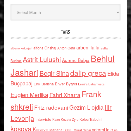
Arkiv
TAGS
arben llalla
alfons Grishaj
Anton Cefa
asllan
albano kolonjari
Behlul
Astrit Lulushi
Aurenc Bebja
Bushati
Jashari
dalip greca
Beqir Sina
Elida
Buçpapaj
Enver Bytyci
Elmi Berisha
Ermira Babamusta
Frank
Eugjen Merlika
Fahri Xharra
shkreli
Ilir
Gezim Llojdia
Fritz radovani
Levonja
Interviste
Kolec Traboini
Keze Kozeta Zylo
kosova
Kosove
nderroi jete
Marjana Bulku
ne
Murat Gecaj