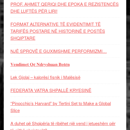
PROF. AHMET QERIQI DHE EPOKA E REZISTENCЁS
DHE LUFTЁS PЁR LIRI!
FORMAT ALTERNATIVE TË EVIDENTIMIT TË
TARIFËS POSTARE NË HISTORINË E POSTËS
SHQIPTARE
NJË SPROVË E GUXIMSHME PERFORMIZMI…
𝐕𝐞𝐧𝐝𝐢𝐦𝐞𝐭 𝐐𝐞̈ 𝐍𝐝𝐫𝐲𝐬𝐡𝐮𝐚𝐧 𝐁𝐨𝐭𝐞̈𝐧
Lek Gjolaj – kalorësi fisnik i Malësisë
FEDERATA VATRA SHPALLË KRYESINË
“Pinocchio’s Harvard” by Tertini Set to Make a Global
Slice
A duhet që Shqipëria të ribëhet një vend i jetueshëm për