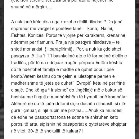
shumë në mërgim…..
A nuk janë këto disa nga rrezet e diellit rilindas.? Dh janë
shprehur me vargjet e poetëve tanë – ikona; Naimi,
Fishtës, Konicës. Porositë vijojnë për karakterin, krenarinë,
nderimin për flamurin. Pra ja një pasqyrë rilindasve – të
shteti monarkist { i paraçlirimit}. Por, a nuk ka çdo shtet
pasqyrza të tilla ? T`i bashkojmë ato e të formojmë diellin e
traditës, për të na ndriçuar rrugën përpara.Vetëm kështu
do të ndërtohet familja e madhe që quhet popull ose
komb.Vetëm kështu do të çelim e lulëzojmë pemën e
madhërishme të jetës që quhet ` Evropë` këtu në perifrinë
e sajë. Dhe kënga “ Insieme” do tingëllojë më e bukur së
bashku me tingujt e madhërishëm të hymnit tonë kombëtar.
Atëherë ne do të përndritemi siç e deshën rilindasit, si një
gurë i çmuar, si një rubin me prizma…..Anuk ka mundësi
që edhe në pasaportat tona të sotme të shkruhen këto
porosi të arta, siç ishin në pasaportat e qytetarëve shqiptar
në vitet 30-të të shekullit të kaluar? !