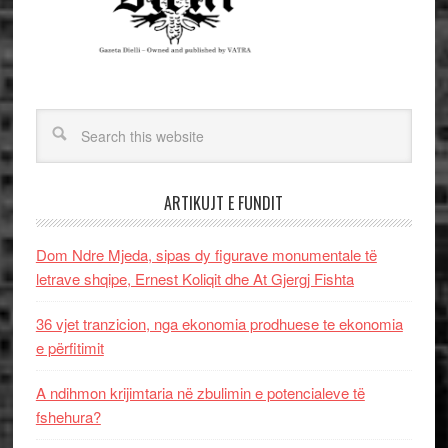
ARTIKUJT E FUNDIT
Dom Ndre Mjeda, sipas dy figurave monumentale të
letrave shqipe, Ernest Koliqit dhe At Gjergj Fishta
36 vjet tranzicion, nga ekonomia prodhuese te ekonomia
e përfitimit
A ndihmon krijimtaria në zbulimin e potencialeve të
fshehura?