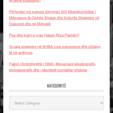
të gjithë shqiptarët?
Përfundoi me sukses Seminari XIX Mbarëkombëtar i
Mësuesve të Gjuhës Shqipe dhe Kulturës Shqiptare në
Diasporë dhe në Mërgatë
Pse dhe kush e vrau Hasan Riza Pashën?
Gruaja shqiptare në SHBA mes sukseseve dhe sfidave
të së ardhmes
Fjalori i Kristoforidhit (1904): Monument leksikografik,
etnogjeografik dhe i identitetit kombëtar shqiptar
KATEGORITË
Kategoritë