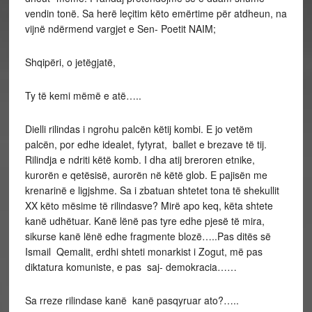
vendin tonë. Sa herë leçitim këto emërtime për atdheun, na
vijnë ndërmend vargjet e Sen- Poetit NAIM;
Shqipëri, o jetëgjatë,
Ty të kemi mëmë e atë…..
Dielli rilindas i ngrohu palcën këtij kombi. E jo vetëm
palcën, por edhe idealet, fytyrat, ballet e brezave të tij.
Rilindja e ndriti këtë komb. I dha atij breroren etnike,
kurorën e qetësisë, aurorën në këtë glob. E pajisën me
krenarinë e ligjshme. Sa i zbatuan shtetet tona të shekullit
XX këto mësime të rilindasve? Mirë apo keq, këta shtete
kanë udhëtuar. Kanë lënë pas tyre edhe pjesë të mira,
sikurse kanë lënë edhe fragmente blozë…..Pas ditës së
Ismail Qemalit, erdhi shteti monarkist i Zogut, më pas
diktatura komuniste, e pas saj- demokracia……
Sa rreze rilindase kanë kanë pasqyruar ato?…..