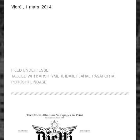
Vlorë , 1 mars 2014
FILED UNDER:
ESSE
TAGGED WITH:
ARSHI YMERI
,
IDAJET JAHAJ
,
PASAPORTA
,
POROSI RILINDASE