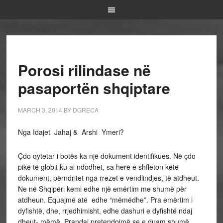
Porosi rilindase në
pasaportën shqiptare
MARCH 3, 2014
BY
DGRECA
Nga Idajet Jahaj & Arshi Ymeri?
Çdo qytetar i botës ka një dokument identifikues. Në çdo
pikë të globit ku ai ndodhet, sa herë e shfleton këtë
dokument, përndritet nga rrezet e vendlindjes, të atdheut.
Ne në Shqipëri kemi edhe një emërtim me shumë për
atdheun. Equajmë atë edhe “mëmëdhe”. Pra emërtim i
dyfishtë, dhe, rrjedhimisht, edhe dashuri e dyfishtë ndaj
dheut- mëmë. Prandaj pretendojmë se e duam shumë