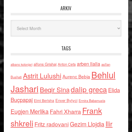
ARKIV
Arkiv
TAGS
arben llalla
alfons Grishaj
Anton Cefa
asllan
albano kolonjari
Behlul
Astrit Lulushi
Aurenc Bebja
Bushati
Jashari
dalip greca
Beqir Sina
Elida
Buçpapaj
Enver Bytyci
Elmi Berisha
Ermira Babamusta
Frank
Eugjen Merlika
Fahri Xharra
shkreli
Ilir
Gezim Llojdia
Fritz radovani