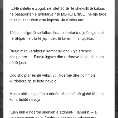
….Në shtetin e Zogut, në vitet 30-të të shekullit të kaluar,
në pasaportën e qytetarve “ të MBRETËNISË’ në një faqe
të sajë, shkruhen disa kujtesa. Ja ç`ishin ato;
Të jesh i sigurtë se fatbardhsia e lumturia e jetës gjendet
në Shipëri, e cila të jep nder, të fal emrin shqipëtar.
Ruaje mirë karakterin kombëtar dhe kryelartësinë
shqipëtare….. Bindju ligjeve dhe urdhrave të vendit kudo
që të jesh.
Çdo shqiptar është vëllai yt . Nderoje dhe ndihmoje
kurdoherë që të ketë nevojë.
Mos e përbuz gjuhën e nënës. Mos folë në gjuhë të huaj
kur s`është nevoja.
Kush nuk e nderon shenjën e atdheut- Flamurin, – ai
tjetërson veten e vet.Dashuria për atdhe ndjehet më