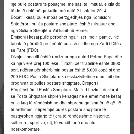
një pullë postare të posaçme, me sasi të limituar, e cila do
të do të dalë në qarkullim më datë 21 shtator 2014.
Boceti i kësaj pulle mbas përzgjedhjes nga Komisioni
Shtetëror i pullës postare shqiptare, është miratuar dhe
nga Selia e Shenjtë e Vatikanit në Romë.
Emisoni i kësaj pullë përbëhet nga 1 seri me 1 pamje, një
tabak të përbërë prej nëntë pullash si dhe nga Zarfi i Ditës
së Parë (FDC).
Dizajni i bocetit është realizuar nga autori Petraq Papa dhe
ka një vlerë prej 100 lekë. Tirazhi për filatelinë është 3800
seri, ndërsa për shërbimin postar është 5.000 copë si dhe
200 FDC. Posta Shqiptare ka eskluzivitetin e emetimit dhe
prodhimit të pullës postare shqiptare. Drejtori i
Përgjithshëm i Postës Shqiptare, Majlind Lazimi, deklaroi
se Posta Shqiptare shpreh kënaqësinë e emetimit të kësaj
pulle kaq të rëndësishme dhe shprehu gatishmërinë që në
të ardhmen “nëpërmjet pullës postare shqiptare të
pasqyrohen ngjarje të tjera të rëndësishme historike,
kulturore, sportive, etj, të vendit tonë dhe ato
ndërkombëtare”.