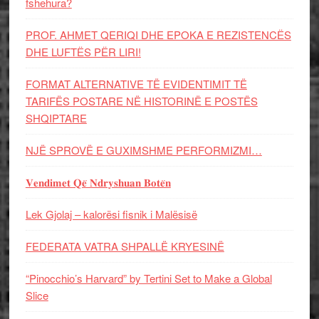
fshehura?
PROF. AHMET QERIQI DHE EPOKA E REZISTENCЁS
DHE LUFTЁS PЁR LIRI!
FORMAT ALTERNATIVE TË EVIDENTIMIT TË
TARIFËS POSTARE NË HISTORINË E POSTËS
SHQIPTARE
NJË SPROVË E GUXIMSHME PERFORMIZMI…
𝐕𝐞𝐧𝐝𝐢𝐦𝐞𝐭 𝐐𝐞̈ 𝐍𝐝𝐫𝐲𝐬𝐡𝐮𝐚𝐧 𝐁𝐨𝐭𝐞̈𝐧
Lek Gjolaj – kalorësi fisnik i Malësisë
FEDERATA VATRA SHPALLË KRYESINË
“Pinocchio’s Harvard” by Tertini Set to Make a Global
Slice