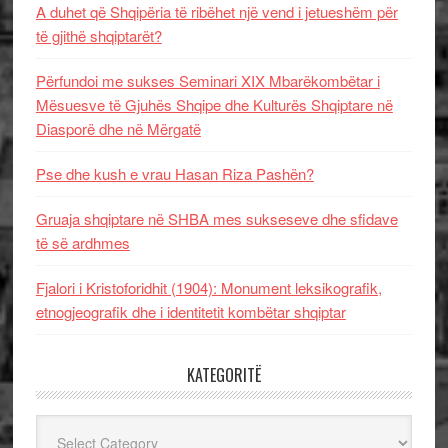
A duhet që Shqipëria të ribëhet një vend i jetueshëm për
të gjithë shqiptarët?
Përfundoi me sukses Seminari XIX Mbarëkombëtar i
Mësuesve të Gjuhës Shqipe dhe Kulturës Shqiptare në
Diasporë dhe në Mërgatë
Pse dhe kush e vrau Hasan Riza Pashën?
Gruaja shqiptare në SHBA mes sukseseve dhe sfidave
të së ardhmes
Fjalori i Kristoforidhit (1904): Monument leksikografik,
etnogjeografik dhe i identitetit kombëtar shqiptar
KATEGORITË
Kategoritë