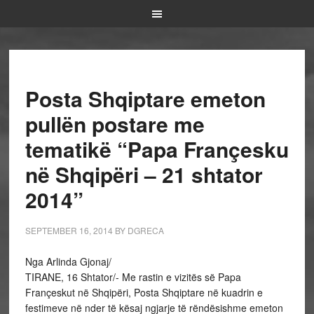
Posta Shqiptare emeton
pullën postare me
tematikë “Papa Françesku
në Shqipëri – 21 shtator
2014”
SEPTEMBER 16, 2014
BY
DGRECA
Nga Arlinda Gjonaj/
TIRANE, 16 Shtator/- Me rastin e vizitës së Papa
Françeskut në Shqipëri, Posta Shqiptare në kuadrin e
festimeve në nder të kësaj ngjarje të rëndësishme emeton