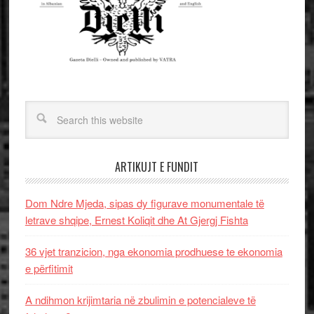
ARTIKUJT E FUNDIT
Dom Ndre Mjeda, sipas dy figurave monumentale të
letrave shqipe, Ernest Koliqit dhe At Gjergj Fishta
36 vjet tranzicion, nga ekonomia prodhuese te ekonomia
e përfitimit
A ndihmon krijimtaria në zbulimin e potencialeve të