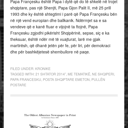
Papa Françesku është Papa i dytë që do të shkelë në trojet
shqiptare, pas një Shenjti, Papa Gjon Palit II, më 25 prill
1993 dhe ky është shtegtimi i parë që Papa Françesku bën
në një vend europian dhe ballkanik. Ndërmjet sa e sa
vendeve që e kanë ftuar e vijojnë ta ftojnë, Papa
Françesku zgjodhi pikërisht Shqipërinë, sepse, siç e ka
theksuar, është ndër më të vuajturat, larë me gjak
martirësh, që dhanë jetën për fe, për liri, për demokraci
dhe për bashkëjetesë shembullore në paqe.
FILED UNDER:
KRONIKE
TAGGED WITH:
21 SHTATOR 2014”
,
ME TEMATIKË
,
NE SHQIPERI
,
PAPA FRANCESKU
,
POSTA SHQIPTARE EMETON
,
PULLËN
POSTARE