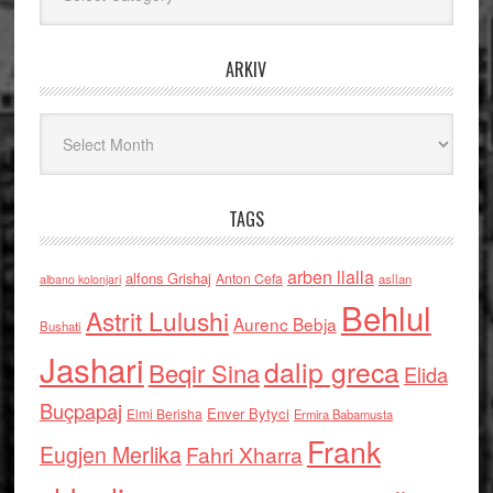
ARKIV
Arkiv
TAGS
arben llalla
alfons Grishaj
Anton Cefa
asllan
albano kolonjari
Behlul
Astrit Lulushi
Aurenc Bebja
Bushati
Jashari
dalip greca
Beqir Sina
Elida
Buçpapaj
Enver Bytyci
Elmi Berisha
Ermira Babamusta
Frank
Eugjen Merlika
Fahri Xharra