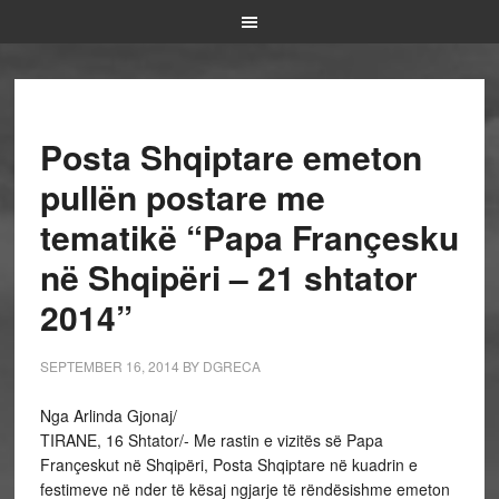
Posta Shqiptare emeton
pullën postare me
tematikë “Papa Françesku
në Shqipëri – 21 shtator
2014”
SEPTEMBER 16, 2014
BY
DGRECA
Nga Arlinda Gjonaj/
TIRANE, 16 Shtator/- Me rastin e vizitës së Papa
Françeskut në Shqipëri, Posta Shqiptare në kuadrin e
festimeve në nder të kësaj ngjarje të rëndësishme emeton