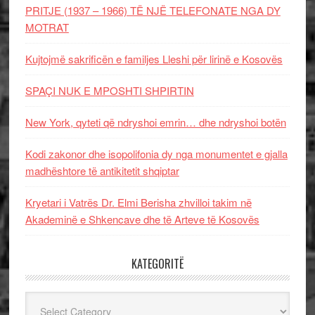
PRITJE (1937 – 1966) TË NJË TELEFONATE NGA DY
MOTRAT
Kujtojmë sakrificën e familjes Lleshi për lirinë e Kosovës
SPAÇI NUK E MPOSHTI SHPIRTIN
New York, qyteti që ndryshoi emrin… dhe ndryshoi botën
Kodi zakonor dhe isopolifonia dy nga monumentet e gjalla
madhështore të antikitetit shqiptar
Kryetari i Vatrës Dr. Elmi Berisha zhvilloi takim në
Akademinë e Shkencave dhe të Arteve të Kosovës
KATEGORITË
Kategoritë