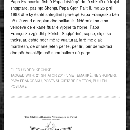
Papa Françesku është Papa i dytë që do të shkelë në trojet
shqiptare, pas një Shenjti, Papa Gjon Palit II, më 25 prill
1993 dhe ky është shtegtimi i parë që Papa Françesku bën
në një vend europian dhe ballkanik. Ndërmjet sa e sa
vendeve që e kanë ftuar e vijojnë ta ftojnë, Papa
Françesku zgjodhi pikërisht Shqipërinë, sepse, siç e ka
theksuar, është ndër më të vuajturat, larë me gjak
martirësh, që dhanë jetën për fe, për liri, për demokraci
dhe për bashkëjetesë shembullore në paqe.
FILED UNDER:
KRONIKE
TAGGED WITH:
21 SHTATOR 2014”
,
ME TEMATIKË
,
NE SHQIPERI
,
PAPA FRANCESKU
,
POSTA SHQIPTARE EMETON
,
PULLËN
POSTARE