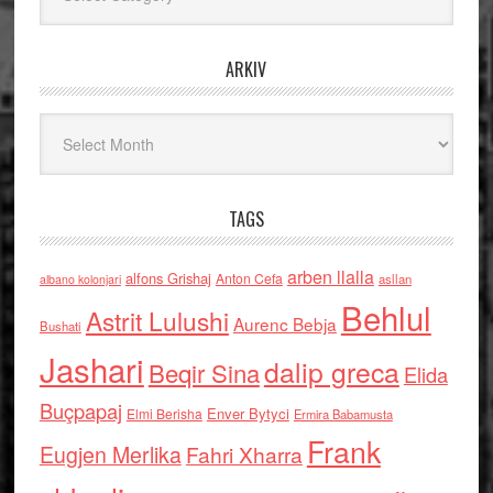
ARKIV
Arkiv
TAGS
arben llalla
alfons Grishaj
Anton Cefa
asllan
albano kolonjari
Behlul
Astrit Lulushi
Aurenc Bebja
Bushati
Jashari
dalip greca
Beqir Sina
Elida
Buçpapaj
Enver Bytyci
Elmi Berisha
Ermira Babamusta
Frank
Eugjen Merlika
Fahri Xharra