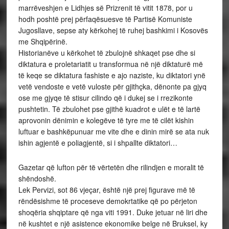
marrëveshjen e Lidhjes së Prizrenit të vitit 1878, por u
hodh poshtë prej përfaqësuesve të Partisë Komuniste
Jugosllave, sepse aty kërkohej të ruhej bashkimi i Kosovës
me Shqipërinë.
Historianëve u kërkohet të zbulojnë shkaqet pse dhe si
diktatura e proletariatit u transformua në një diktaturë më
të keqe se diktatura fashiste e ajo naziste, ku diktatori ynë
vetë vendoste e vetë vuloste për gjithçka, dënonte pa gjyq
ose me gjyqe të stisur cilindo që i dukej se i rrezikonte
pushtetin. Të zbulohet pse gjithë kuadrot e ulët e të lartë
aprovonin dënimin e kolegëve të tyre me të cilët kishin
luftuar e bashkëpunuar me vite dhe e dinin mirë se ata nuk
ishin agjentë e poliagjentë, si i shpallte diktatori…
Gazetar që lufton për të vërtetën dhe rilindjen e moralit të
shëndoshë.
Lek Pervizi, sot 86 vjeçar, është një prej figurave më të
rëndësishme të proceseve demokrtatike që po përjeton
shoqëria shqiptare që nga viti 1991. Duke jetuar në liri dhe
në kushtet e një asistence ekonomike belge në Bruksel, ky