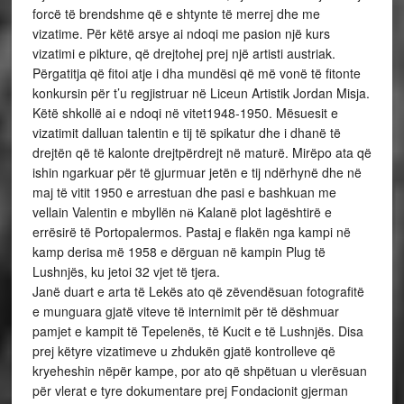
forcë të brendshme që e shtynte të merrej dhe me
vizatime. Për këtë arsye ai ndoqi me pasion një kurs
vizatimi e pikture, që drejtohej prej një artisti austriak.
Përgatitja që fitoi atje i dha mundësi që më vonë të fitonte
konkursin për t’u regjistruar në Liceun Artistik Jordan Misja.
Këtë shkollë ai e ndoqi në vitet1948-1950. Mësuesit e
vizatimit dalluan talentin e tij të spikatur dhe i dhanë të
drejtën që të kalonte drejtpërdrejt në maturë. Mirëpo ata që
ishin ngarkuar për të gjurmuar jetën e tij ndërhynë dhe në
maj të vitit 1950 e arrestuan dhe pasi e bashkuan me
vellain Valentin e mbyllën nӫ Kalanë plot lagështirë e
errësirë të Portopalermos. Pastaj e flakën nga kampi në
kamp derisa më 1958 e dërguan në kampin Plug të
Lushnjës, ku jetoi 32 vjet të tjera.
Janë duart e arta të Lekës ato që zëvendësuan fotografitë
e munguara gjatë viteve të internimit për të dëshmuar
pamjet e kampit të Tepelenës, të Kucit e të Lushnjës. Disa
prej këtyre vizatimeve u zhdukën gjatë kontrolleve që
kryeheshin nëpër kampe, por ato që shpëtuan u vlerësuan
për vlerat e tyre dokumentare prej Fondacionit gjerman