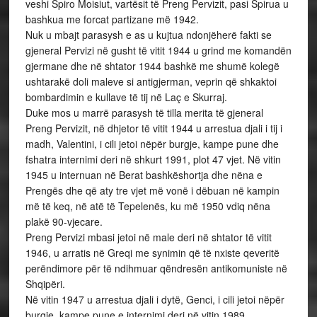
veshi Spiro Moisiut, vartësit të Preng Pervizit, pasi Spirua u
bashkua me forcat partizane më 1942.
Nuk u mbajt parasysh e as u kujtua ndonjëherë fakti se
gjeneral Pervizi në gusht të vitit 1944 u grind me komandën
gjermane dhe në shtator 1944 bashkë me shumë kolegë
ushtarakë doli maleve si antigjerman, veprin që shkaktoi
bombardimin e kullave të tij në Laç e Skurraj.
Duke mos u marrë parasysh të tilla merita të gjeneral
Preng Pervizit, në dhjetor të vitit 1944 u arrestua djali i tij i
madh, Valentini, i cili jetoi nëpër burgje, kampe pune dhe
fshatra internimi deri në shkurt 1991, plot 47 vjet. Në vitin
1945 u internuan në Berat bashkëshortja dhe nëna e
Prengës dhe që aty tre vjet më vonë i dëbuan në kampin
më të keq, në atë të Tepelenës, ku më 1950 vdiq nëna
plakë 90-vjecare.
Preng Pervizi mbasi jetoi në male deri në shtator të vitit
1946, u arratis në Greqi me synimin që të nxiste qeveritë
perëndimore për të ndihmuar qëndresën antikomuniste në
Shqipëri.
Në vitin 1947 u arrestua djali i dytë, Genci, i cili jetoi nëpër
burgje, kampe pune e internimi deri në vitin 1989.