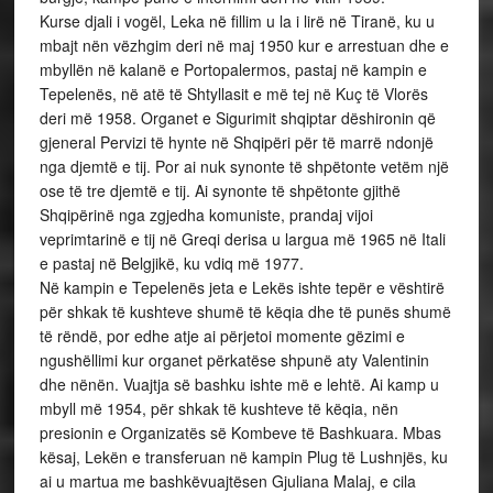
Kurse djali i vogël, Leka në fillim u la i lirë në Tiranë, ku u
mbajt nën vëzhgim deri në maj 1950 kur e arrestuan dhe e
mbyllën në kalanë e Portopalermos, pastaj në kampin e
Tepelenës, në atë të Shtyllasit e më tej në Kuç të Vlorës
deri më 1958. Organet e Sigurimit shqiptar dëshironin që
gjeneral Pervizi të hynte në Shqipëri për të marrë ndonjë
nga djemtë e tij. Por ai nuk synonte të shpëtonte vetëm një
ose të tre djemtë e tij. Ai synonte të shpëtonte gjithë
Shqipërinë nga zgjedha komuniste, prandaj vijoi
veprimtarinë e tij në Greqi derisa u largua më 1965 në Itali
e pastaj në Belgjikë, ku vdiq më 1977.
Në kampin e Tepelenës jeta e Lekës ishte tepër e vështirë
për shkak të kushteve shumë të këqia dhe të punës shumë
të rëndë, por edhe atje ai përjetoi momente gëzimi e
ngushëllimi kur organet përkatëse shpunë aty Valentinin
dhe nënën. Vuajtja së bashku ishte më e lehtë. Ai kamp u
mbyll më 1954, për shkak të kushteve të këqia, nën
presionin e Organizatës së Kombeve të Bashkuara. Mbas
kësaj, Lekën e transferuan në kampin Plug të Lushnjës, ku
ai u martua me bashkëvuajtësen Gjuliana Malaj, e cila