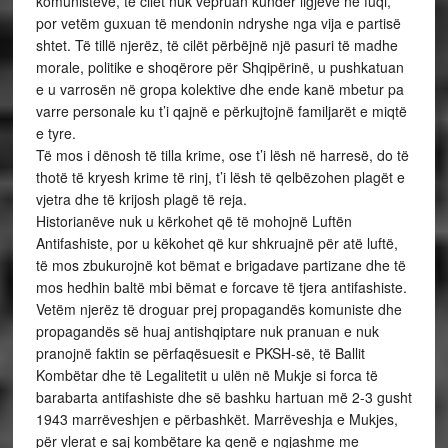
komunistëve, të cilët nuk vepruan kundër ligjeve në fuqi,
por vetëm guxuan të mendonin ndryshe nga vija e partisë
shtet. Të tillë njerëz, të cilët përbëjnë një pasuri të madhe
morale, politike e shoqërore për Shqipërinë, u pushkatuan
e u varrosën në gropa kolektive dhe ende kanë mbetur pa
varre personale ku t’i qajnë e përkujtojnë familjarët e miqtë
e tyre.
Të mos i dënosh të tilla krime, ose t’i lësh në harresë, do të
thotë të kryesh krime të rinj, t’i lësh të qelbëzohen plagët e
vjetra dhe të krijosh plagë të reja.
Historianëve nuk u kërkohet që të mohojnë Luftën
Antifashiste, por u këkohet që kur shkruajnë për atë luftë,
të mos zbukurojnë kot bëmat e brigadave partizane dhe të
mos hedhin baltë mbi bëmat e forcave të tjera antifashiste.
Vetëm njerëz të droguar prej propagandës komuniste dhe
propagandës së huaj antishqiptare nuk pranuan e nuk
pranojnë faktin se përfaqësuesit e PKSH-së, të Ballit
Kombëtar dhe të Legalitetit u ulën në Mukje si forca të
barabarta antifashiste dhe së bashku hartuan më 2-3 gusht
1943 marrëveshjen e përbashkët. Marrëveshja e Mukjes,
për vlerat e saj kombëtare ka qenë e ngjashme me