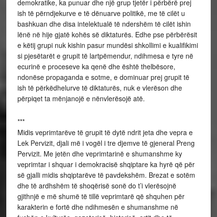
demokratike, ka punuar dhe një grup tjetër i përbërë prej
ish të përndjekurve e të dënuarve politikë, me të cilët u
bashkuan dhe disa intelektualë të ndershëm të cilët ishin
lënë në hije gjatë kohës së diktaturës. Edhe pse përbërësit
e këtij grupi nuk kishin pasur mundësi shkollimi e kualifikimi
si pjesëtarët e grupit të lartpëmendur, ndihmesa e tyre në
ecurinë e proceseve ka qenë dhe është thelbësore,
ndonëse propaganda e sotme, e dominuar prej grupit të
ish të përkëdhelurve të diktaturës, nuk e vlerëson dhe
përpiqet ta mënjanojë e nënvlerësojë atë.
***
Midis veprimtarëve të grupit të dytë ndrit jeta dhe vepra e
Lek Pervizit, djali më i vogël i tre djemve të gjeneral Preng
Pervizit. Me jetën dhe veprimtarinë e shumanshme ky
veprimtar i shquar i demokracisë shqiptare ka hyrë që për
së gjalli midis shqiptarëve të pavdekshëm. Brezat e sotëm
dhe të ardhshëm të shoqërisë sonë do t’i vlerësojnë
gjithnjë e më shumë të tillë veprimtarë që shquhen për
karakterin e fortë dhe ndihmesën e shumanshme në