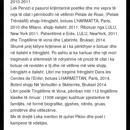
2010-2011.
Lek Pervizi e pasuroi krijimtarinë poetike dhe me vepra të
reja të cilat i përmbodhi në vëllimin Pétale de Rose, (Petale
Trëndafili) shqip-frëngjisht, botues L’HARMATTA, Paris,
2010 dhe Milano, shqip-italisht, 2011. Ribotuar nga LULU,
New York 2011. Psherëtimë e Erës, LULU, NewYork, 2011.
dhe Tingëllime të vona dhe Labirinte, Bruksel, 2014.
Shumë prej këtyre krijimeve ai i ka përkthyer e botuar dhe
në italisht e frëngjisht. Po ashtu ai ka hartuar dhe një mori
tregimesh e shkrimesh të ndryshme në prozë të cilat i ka
botuar në revistën e tij dhe në vëllime më vete shqip,
frëngjisht e italisht. Libri me tregime frëngjisht Dans les
Cercles de l’Enfer, botues L’HARMETTAN, Paris, 2014.
Botimi shqip Në Vorbullën e Skëterrës, Bruksel 2014.
Libri poetik Tingëllime të Vona, pëmban mbi 112 tingëllime
klasike të rimuar (1008 vargje) kushtuar pjestarëve të
familjës, në formë biografike, gjyshes, nënës, gruas,
prindërve dhe vëllezërve.
Me të drejtë Leka meriton të quhet Piktor dhe poet i
kampeve të vdekjes.