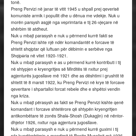
tonë.
Preng Pervizi në janar të vitit 1945 u shpall prej qeverisë
komuniste armik i popullit dhe u dënua me vdekje. Nuk u
morën parsysh asgjë nga veprimtaria e tij 26-vjeçare në
shërbim të atdheut.
Nuk u mbajt parasysh e nuk u përmend kurrë fakti se
Preng Pervizi ishte një ndër komandantët e forcave të
shtetit shqiptar që luftuan për dëbimin e serbëve nga
Shqipӫria në vitet 1920-1921.
Nuk u mbajt parasysh e as u përmend kurrë kontributi i tij
në shtypjen e kryengritjes së Mirditës të nxitur prej
agjenturës jugosllave më 1921 dhe as dështimi i grushtit të
shtetit të 8 marsit 1922, ku Preng Pervizi në krye të forcave
qeveritare i shpartalloi forcat rebele dhe e shpëtoi vendin
nga kriza.
Nuk u mbajt përasysh as fakti se Preng Pervizi kishte qenë
komandant i forcave shtetërore që shtypën kryengritjen
antikombëtare të zonës Shalӫ-Shosh (Dukagjin) në nëntor-
dhjetor 1926, nxitur nga agjentura jugosllave.
Nuk u mbajt parasysh e nuk u përmend kurrë guximi i tij
për kundërshtimin e mendimit të Benito Musolinit më 1936