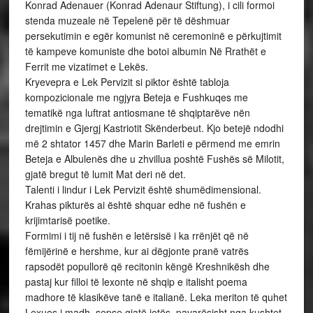
Konrad Adenauer (Konrad Adenaur Stiftung), i cili formoi
stenda muzeale në Tepelenë për të dëshmuar
persekutimin e egër komunist në ceremoninë e përkujtimit
të kampeve komuniste dhe botoi albumin Në Rrathët e
Ferrit me vizatimet e Lekës.
Kryevepra e Lek Pervizit si piktor është tabloja
kompozicionale me ngjyra Beteja e Fushkuqes me
tematikë nga luftrat antiosmane të shqiptarëve nën
drejtimin e Gjergj Kastriotit Skënderbeut. Kjo betejë ndodhi
më 2 shtator 1457 dhe Marin Barleti e përmend me emrin
Beteja e Albulenës dhe u zhvillua poshtë Fushës së Milotit,
gjatë bregut të lumit Mat deri në det.
Talenti i lindur i Lek Pervizit është shumëdimensional.
Krahas pikturës ai është shquar edhe në fushën e
krijimtarisë poetike.
Formimi i tij në fushën e letërsisë i ka rrënjët që në
fëmijërinë e hershme, kur ai dëgjonte pranë vatrës
rapsodët popullorë që recitonin këngë Kreshnikësh dhe
pastaj kur filloi të lexonte në shqip e italisht poema
madhore të klasikëve tanë e italianë. Leka meriton të quhet
Lexues i madh, sepse gjatë jetës, pavarësisht nga kushtet