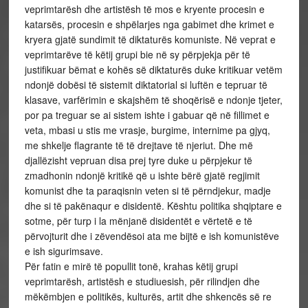
veprimtarësh dhe artistësh të mos e kryente procesin e
katarsës, procesin e shpëlarjes nga gabimet dhe krimet e
kryera gjatë sundimit të diktaturës komuniste. Në veprat e
veprimtarëve të këtij grupi bie në sy përpjekja për të
justifikuar bëmat e kohës së diktaturës duke kritikuar vetëm
ndonjë dobësi të sistemit diktatorial si luftën e tepruar të
klasave, varfërimin e skajshëm të shoqërisë e ndonje tjeter,
por pa treguar se ai sistem ishte i gabuar që në fillimet e
veta, mbasi u stis me vrasje, burgime, internime pa gjyq,
me shkelje flagrante të të drejtave të njeriut. Dhe më
djallëzisht vepruan disa prej tyre duke u përpjekur të
zmadhonin ndonjë kritikë që u ishte bërë gjatë regjimit
komunist dhe ta paraqisnin veten si të përndjekur, madje
dhe si të pakënaqur e disidentë. Kështu politika shqiptare e
sotme, për turp i la mënjanë disidentët e vërtetë e të
përvojturit dhe i zëvendësoi ata me bijtë e ish komunistëve
e ish sigurimsave.
Për fatin e mirë të popullit tonë, krahas këtij grupi
veprimtarësh, artistësh e studiuesish, për rilindjen dhe
mëkëmbjen e politikës, kulturës, artit dhe shkencës së re