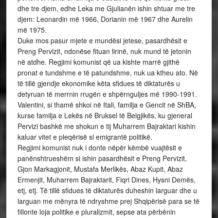
dhe tre djem, edhe Leka me Gjulianën ishin shtuar me tre
djem: Leonardin më 1966, Dorianin më 1967 dhe Aurelin
më 1975.
Duke mos pasur mjete e mundësi jetese, pasardhësit e
Preng Pervizit, ndonëse fituan lirinë, nuk mund të jetonin
në atdhe. Regjimi komunist që ua kishte marrë gjithë
pronat e tundshme e të patundshme, nuk ua ktheu ato. Në
të tillë gjendje ekonomike këta sfidues të diktaturës u
detyruan të merrnin rrugën e shpërnguljes më 1990-1991.
Valentini, si thamë shkoi në Itali, familja e Gencit në ShBA,
kurse familja e Lekës në Bruksel të Belgjikës, ku gjeneral
Pervizi bashkë me shokun e tij Muharrem Bajraktari kishin
kaluar vitet e pleqërisë si emigrantë politikë.
Regjimi komunist nuk i donte nëpër këmbë vuajtësit e
panënshtrueshëm si ishin pasardhësit e Preng Pervizit,
Gjon Markagjonit, Mustafa Merlikës, Abaz Kupit, Abaz
Ermenjit, Muharrem Bajraktarit, Fiqri Dines, Hysni Demës,
etj, etj. Të tillë sfidues të diktaturës duheshin larguar dhe u
larguan me mënyra të ndryshme prej Shqipërisë para se të
fillonte loja politike e pluralizmit, sepse ata përbënin