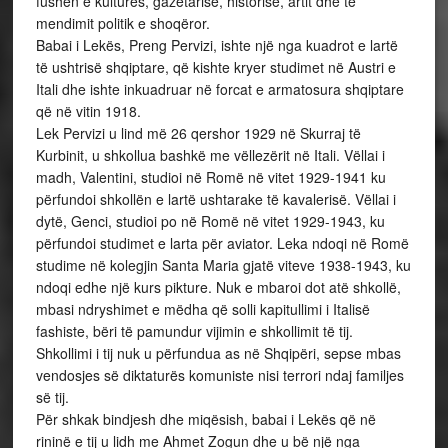
fushën e kulturës, gazetarisë, historisë, artit dhe të
mendimit politik e shoqëror.
Babai i Lekës, Preng Pervizi, ishte një nga kuadrot e lartë
të ushtrisë shqiptare, që kishte kryer studimet në Austri e
Itali dhe ishte inkuadruar në forcat e armatosura shqiptare
që në vitin 1918.
Lek Pervizi u lind më 26 qershor 1929 në Skurraj të
Kurbinit, u shkollua bashkë me vëllezërit në Itali. Vëllai i
madh, Valentini, studioi në Romë në vitet 1929-1941 ku
përfundoi shkollën e lartë ushtarake të kavalerisë. Vëllai i
dytë, Genci, studioi po në Romë në vitet 1929-1943, ku
përfundoi studimet e larta për aviator. Leka ndoqi në Romë
studime në kolegjin Santa Maria gjatë viteve 1938-1943, ku
ndoqi edhe një kurs pikture. Nuk e mbaroi dot atë shkollë,
mbasi ndryshimet e mëdha që solli kapitullimi i Italisë
fashiste, bëri të pamundur vijimin e shkollimit të tij.
Shkollimi i tij nuk u përfundua as në Shqipëri, sepse mbas
vendosjes së diktaturës komuniste nisi terrori ndaj familjes
së tij.
Për shkak bindjesh dhe miqësish, babai i Lekës që në
rininë e tij u lidh me Ahmet Zogun dhe u bë një nga