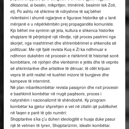
diktatorial, si besën, mikpritjen, trimërinë, besimin tek Zoti,
etj. Po ashtu në shkrime të ndryshme të saj bëhet
rivlerësimi i shumë ngjarjeve e figurave historike që u lanë
mënjanë e u nëpërkëmbën prej propagandës komuniste.
Kjo bëhet me synimin që jeta, kultura e shkenca historike
shqiptare të përjetojnë një rilindje, një proces pastrimi nga
skorjet, nga mashtrimet dhe shtrembërimet e shkencës së
politizuar. Me një fjalë revista Kuq e Zi ka ndihmuar e
ndihmon dukshëm në procesin e rishkrimit të historisë sonë
kombëtare, në njohjen dhe vlerësimin e jetës dhe të veprës
së shkrimtarëve dhe artistëve të dënuar, të cilët krijuan
vepra të artit realist në kushtet mizore të burgjeve dhe
kampeve të internimit.
Në plan mbarëkombëtar revista pasqyron dhe nxit procesin
e bashkimit kombëtar në rrugë paqësore, proces i
natyrshëm i nacionalizmit të shëndoshë. Ky program
kombëtar ka gjetur shprehjen e vet në citatin që publikohet
në faqen e parë të çdo numëri:
Shqiptarëve s’ka ç’u duhen ideologjitë e huaja duke pasur
një të vetmen të tyren, Shqiptarizmin, idealin kombëtar.