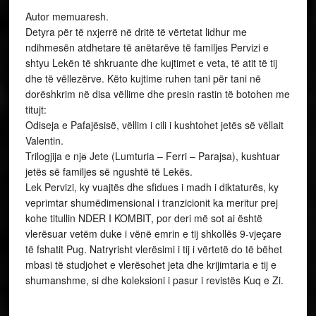
Autor memuaresh.
Detyra për të nxjerrë në dritë të vërtetat lidhur me
ndihmesën atdhetare të anëtarëve të familjes Pervizi e
shtyu Lekën të shkruante dhe kujtimet e veta, të atit të tij
dhe të vëllezërve. Këto kujtime ruhen tani për tani në
dorëshkrim në disa vëllime dhe presin rastin të botohen me
titujt:
Odiseja e Pafajësisë, vëllim i cili i kushtohet jetës së vëllait
Valentin.
Trilogjija e njӫ Jete (Lumturia – Ferri – Parajsa), kushtuar
jetës së familjes së ngushtë të Lekës.
Lek Pervizi, ky vuajtës dhe sfidues i madh i diktaturës, ky
veprimtar shumëdimensional i tranzicionit ka meritur prej
kohe titullin NDER I KOMBIT, por deri më sot ai është
vlerësuar vetëm duke i vënë emrin e tij shkollës 9-vjeçare
të fshatit Pug. Natryrisht vlerësimi i tij i vërtetë do të bëhet
mbasi të studjohet e vlerësohet jeta dhe krijimtaria e tij e
shumanshme, si dhe koleksioni i pasur i revistës Kuq e Zi.