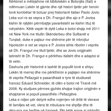
Kërkimet e mëtejshme në bibliotekën e Bolonjës (Itali) e
ndihmuan Lekën të gjente dhe një histori tjetër për heroin
tonë kombëtar të botuar prej historianit italian Paolo Jovio.
Leka vuri re se vepra e Dh. Frangut dhe ajo e P. Jovios
kishin të njëjtën përmbajtje pavarësisht se kishin tituj të
ndryshëm. Këtë vepër të dytë Leka e botoi shqip më 2011
në New York me titullin Skënderbeu dhe Sulltanët e
Turqisë, duke e pajisur me shënime për të mbrojtur
hipotezën e vet se vepra e P. Jovios ishte ribotim i veprës
së Dh. Frangut me titull tjetër, dhe se Jovio origjinalin
latinisht të Dh. Frangut e përktheu italisht dhe e adaptoi si
të vetin.
Dashuria për historinë e lashtë të popullit tonë e shtyu
Lekën të merrej dhe me përkthimin e pajisjen me shënime
të veprës Pellazgӫt e pasardhӫsit e tyre të studiuesit
francez Eduard Schneider, të cilën e botoi në Tiranë më
2008. Ky studjues përmes gjuhës shqipe trajton origjinën e
shqiptarve si popull pasardhës i Pellazgëve.
Leka e ndjen për detyrë edhe nxjerrjen në dritë të vlerave
të familjes së vet, vlera të mbuluara me shpifje dhe të
dënuara me hedhje në harresë. Për këtë arsye ai mblodhi