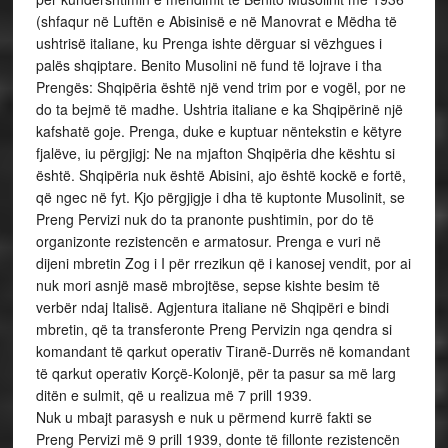
(shfaqur në Luftën e Abisinisë e në Manovrat e Mëdha të
ushtrisë italiane, ku Prenga ishte dërguar si vëzhgues i
palës shqiptare. Benito Musolini në fund të lojrave i tha
Prengës: Shqipëria është një vend trim por e vogël, por ne
do ta bejmë të madhe. Ushtria italiane e ka Shqipërinë një
kafshatë goje. Prenga, duke e kuptuar nëntekstin e këtyre
fjalëve, iu përgjigj: Ne na mjafton Shqipëria dhe kështu si
është. Shqipëria nuk është Abisini, ajo është kockë e fortë,
që ngec në fyt. Kjo përgjigje i dha të kuptonte Musolinit, se
Preng Pervizi nuk do ta pranonte pushtimin, por do të
organizonte rezistencën e armatosur. Prenga e vuri në
dijeni mbretin Zog i I për rrezikun që i kanosej vendit, por ai
nuk mori asnjë masë mbrojtëse, sepse kishte besim të
verbër ndaj Italisë. Agjentura italiane në Shqipëri e bindi
mbretin, që ta transferonte Preng Pervizin nga qendra si
komandant të qarkut operativ Tiranë-Durrës në komandant
të qarkut operativ Korçë-Kolonjë, për ta pasur sa më larg
ditën e sulmit, që u realizua më 7 prill 1939.
Nuk u mbajt parasysh e nuk u përmend kurrë fakti se
Preng Pervizi më 9 prill 1939, donte të fillonte rezistencën