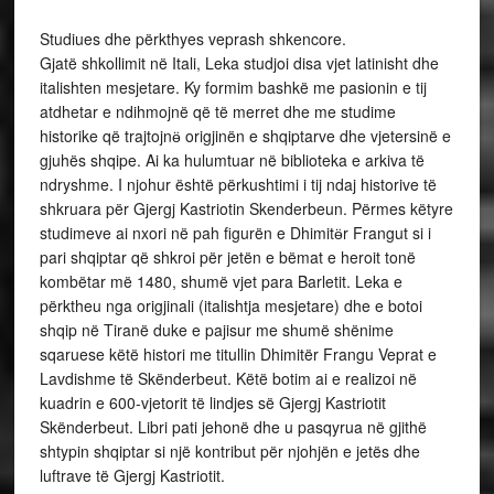
Studiues dhe përkthyes veprash shkencore.
Gjatë shkollimit në Itali, Leka studjoi disa vjet latinisht dhe
italishten mesjetare. Ky formim bashkë me pasionin e tij
atdhetar e ndihmojnë që të merret dhe me studime
historike që trajtojnӫ origjinën e shqiptarve dhe vjetersinë e
gjuhës shqipe. Ai ka hulumtuar në biblioteka e arkiva të
ndryshme. I njohur është përkushtimi i tij ndaj historive të
shkruara për Gjergj Kastriotin Skenderbeun. Përmes këtyre
studimeve ai nxori në pah figurën e Dhimitӫr Frangut si i
pari shqiptar që shkroi për jetën e bëmat e heroit tonë
kombëtar më 1480, shumë vjet para Barletit. Leka e
përktheu nga origjinali (italishtja mesjetare) dhe e botoi
shqip në Tiranë duke e pajisur me shumë shënime
sqaruese këtë histori me titullin Dhimitër Frangu Veprat e
Lavdishme të Skënderbeut. Këtë botim ai e realizoi në
kuadrin e 600-vjetorit të lindjes së Gjergj Kastriotit
Skënderbeut. Libri pati jehonë dhe u pasqyrua në gjithë
shtypin shqiptar si një kontribut për njohjën e jetës dhe
luftrave të Gjergj Kastriotit.