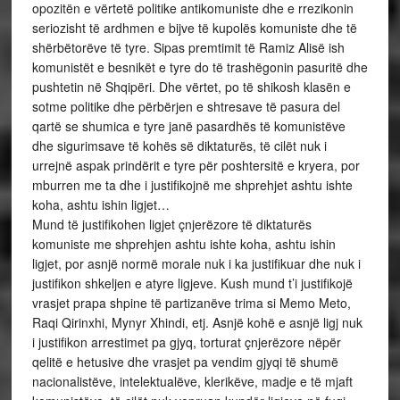
opozitën e vërtetë politike antikomuniste dhe e rrezikonin
seriozisht të ardhmen e bijve të kupolës komuniste dhe të
shërbëtorëve të tyre. Sipas premtimit të Ramiz Alisë ish
komunistët e besnikët e tyre do të trashëgonin pasuritë dhe
pushtetin në Shqipëri. Dhe vërtet, po të shikosh klasën e
sotme politike dhe përbërjen e shtresave të pasura del
qartë se shumica e tyre janë pasardhës të komunistëve
dhe sigurimsave të kohës së diktaturës, të cilët nuk i
urrejnë aspak prindërit e tyre për poshtersitë e kryera, por
mburren me ta dhe i justifikojnë me shprehjet ashtu ishte
koha, ashtu ishin ligjet…
Mund të justifikohen ligjet çnjerëzore të diktaturës
komuniste me shprehjen ashtu ishte koha, ashtu ishin
ligjet, por asnjë normë morale nuk i ka justifikuar dhe nuk i
justifikon shkeljen e atyre ligjeve. Kush mund t’i justifikojë
vrasjet prapa shpine të partizanëve trima si Memo Meto,
Raqi Qirinxhi, Mynyr Xhindi, etj. Asnjë kohë e asnjë ligj nuk
i justifikon arrestimet pa gjyq, torturat çnjerëzore nëpër
qelitë e hetusive dhe vrasjet pa vendim gjyqi të shumë
nacionalistëve, intelektualëve, klerikëve, madje e të mjaft