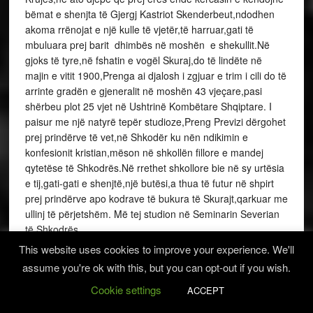
bëmat e shenjta të Gjergj Kastriot Skenderbeut,ndodhen
akoma rrënojat e një kulle të vjetër,të harruar,gati të
mbuluara prej barit dhimbës në moshën e shekullit.Në
gjoks të tyre,në fshatin e vogël Skuraj,do të lindëte në
majin e vitit 1900,Prenga ai djalosh i zgjuar e trim i cili do të
arrinte gradën e gjeneralit në moshën 43 vjeçare,pasi
shërbeu plot 25 vjet në Ushtrinë Kombëtare Shqiptare. I
paisur me një natyrë tepër studioze,Preng Previzi dërgohet
prej prindërve të vet,në Shkodër ku nën ndikimin e
konfesionit kristian,mëson në shkollën fillore e mandej
qytetëse të Shkodrës.Në rrethet shkollore bie në sy urtësia
e tij,gati-gati e shenjtë,një butësi,a thua të futur në shpirt
prej prindërve apo kodrave të bukura të Skurajt,qarkuar me
ullinj të përjetshëm. Më tej studion në Seminarin Severian
të Shkodrës.
This website uses cookies to improve your experience. We'll
Ishin ditë të mbushura me ngjarje.Vitet 1912-1914,fitorja e
assume you're ok with this, but you can opt-out if you wish.
pavarsisë shqiptare,ngritja e flamurit në Vlorë,nuk mund të
Cookie settings
ACCEPT
kalonin pa u ndjerë edhe në Shkodër.Ky djep kuluture e
tradite të hershme e përjetoi ngritjen e flamurit në Vlorë