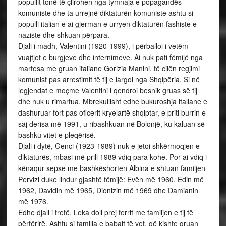
popullit tonë të çlirohen nga tymnaja e popagandës
komuniste dhe ta urrejnë diktaturën komuniste ashtu si
populli italian e ai gjerman e urryen diktaturën fashiste e
naziste dhe shkuan përpara.
Djali i madh, Valentini (1920-1999), i përballoi i vetëm
vuajtjet e burgjeve dhe internimeve. Ai nuk pati fëmijë nga
martesa me gruan italiane Gorizia Manini, të cilën regjimi
komunist pas arrestimit të tij e largoi nga Shqipëria. Si në
legjendat e moçme Valentini i qendroi besnik gruas së tij
dhe nuk u rimartua. Mbrekullisht edhe bukuroshja italiane e
dashuruar fort pas oficerit kryelartë shqiptar, e priti burrin e
saj derisa më 1991, u ribashkuan në Bolonjë, ku kaluan së
bashku vitet e pleqërisë.
Djali i dytë, Genci (1923-1989) nuk e jetoi shkërmoqjen e
diktaturës, mbasi më prill 1989 vdiq para kohe. Por ai vdiq i
kënaqur sepse me bashkëshorten Albina e shtuan familjen
Pervizi duke lindur gjashtë fëmijë: Evën më 1960, Edin më
1962, Davidin më 1965, Dionizin më 1969 dhe Damianin
më 1976.
Edhe djali i tretë, Leka doli prej ferrit me familjen e tij të
përtërirë. Ashtu si familja e babait të vet, që kishte gruan