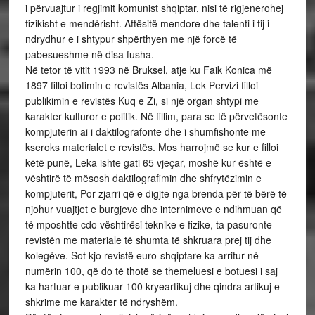
i përvuajtur i regjimit komunist shqiptar, nisi të rigjenerohej
fizikisht e mendërisht. Aftësitë mendore dhe talenti i tij i
ndrydhur e i shtypur shpërthyen me një forcë të
pabesueshme në disa fusha.
Në tetor të vitit 1993 në Bruksel, atje ku Faik Konica më
1897 filloi botimin e revistës Albania, Lek Pervizi filloi
publikimin e revistës Kuq e Zi, si një organ shtypi me
karakter kulturor e politik. Në fillim, para se të përvetësonte
kompjuterin ai i daktilografonte dhe i shumfishonte me
kseroks materialet e revistës. Mos harrojmë se kur e filloi
këtë punë, Leka ishte gati 65 vjeçar, moshë kur është e
vështirë të mësosh daktilografimin dhe shfrytëzimin e
kompjuterit, Por zjarri që e digjte nga brenda për të bërë të
njohur vuajtjet e burgjeve dhe internimeve e ndihmuan që
të mposhtte cdo vështirësi teknike e fizike, ta pasuronte
revistën me materiale të shumta të shkruara prej tij dhe
kolegëve. Sot kjo revistë euro-shqiptare ka arritur në
numërin 100, që do të thotë se themeluesi e botuesi i saj
ka hartuar e publikuar 100 kryeartikuj dhe qindra artikuj e
shkrime me karakter të ndryshëm.