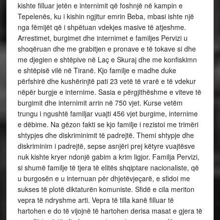
kishte filluar jetën e internimit që foshnjë në kampin e
Tepelenës, ku i kishin ngjitur emrin Beba, mbasi ishte një
nga fëmijët që i shpëtuan vdekjes masive të atjeshme.
Arrestimet, burgimet dhe internimet e familjes Pervizi u
shoqëruan dhe me grabitjen e pronave e të tokave si dhe
me djegien e shtëpive në Laç e Skuraj dhe me konfiskimn
e shtëpisë vilë në Tiranë. Kjo familje e madhe duke
përfshirë dhe kushërinjtë pati 23 vetë të vrarë e të vdekur
nëpër burgje e internime. Sasia e përgjithëshme e viteve të
burgimit dhe internimit arrin në 750 vjet. Kurse vetëm
trungu i ngushtë familjar vuajti 456 vjet burgime, internime
e dëbime. Na gëzon fakti se kjo familje i rezistoi me trimëri
shtypjes dhe diskriminimit të padrejtë. Themi shtypje dhe
diskriminim i padrejtë, sepse asnjëri prej këtyre vuajtësve
nuk kishte kryer ndonjë gabim a krim ligjor. Familja Pervizi,
si shumë familje të tjera të elitës shqiptare nacionaliste, që
u burgosën e u internuan për dhjetëvjeçarë, e sfidoi me
sukses të plotë diktaturën komuniste. Sfidë e cila meriton
vepra të ndryshme arti. Vepra të tilla kanë filluar të
hartohen e do të vijojnë të hartohen derisa masat e gjera të