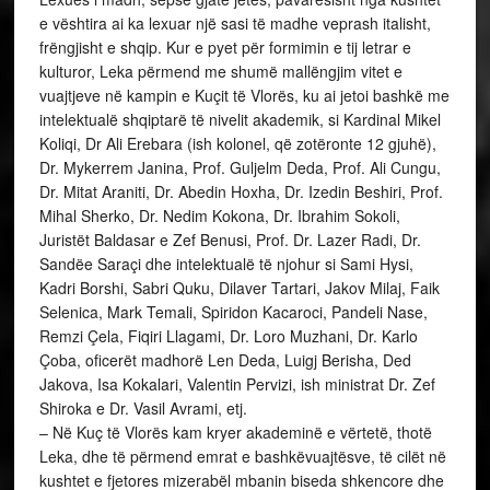
e vështira ai ka lexuar një sasi të madhe veprash italisht,
frëngjisht e shqip. Kur e pyet për formimin e tij letrar e
kulturor, Leka përmend me shumë mallëngjim vitet e
vuajtjeve në kampin e Kuçit të Vlorës, ku ai jetoi bashkë me
intelektualë shqiptarë të nivelit akademik, si Kardinal Mikel
Koliqi, Dr Ali Erebara (ish kolonel, që zotëronte 12 gjuhë),
Dr. Mykerrem Janina, Prof. Guljelm Deda, Prof. Ali Cungu,
Dr. Mitat Araniti, Dr. Abedin Hoxha, Dr. Izedin Beshiri, Prof.
Mihal Sherko, Dr. Nedim Kokona, Dr. Ibrahim Sokoli,
Juristët Baldasar e Zef Benusi, Prof. Dr. Lazer Radi, Dr.
Sandëe Saraçi dhe intelektualë të njohur si Sami Hysi,
Kadri Borshi, Sabri Quku, Dilaver Tartari, Jakov Milaj, Faik
Selenica, Mark Temali, Spiridon Kacaroci, Pandeli Nase,
Remzi Çela, Fiqiri Llagami, Dr. Loro Muzhani, Dr. Karlo
Çoba, oficerët madhorë Len Deda, Luigj Berisha, Ded
Jakova, Isa Kokalari, Valentin Pervizi, ish ministrat Dr. Zef
Shiroka e Dr. Vasil Avrami, etj.
– Në Kuç të Vlorës kam kryer akademinë e vërtetë, thotë
Leka, dhe të përmend emrat e bashkëvuajtësve, të cilët në
kushtet e fjetores mizerabël mbanin biseda shkencore dhe