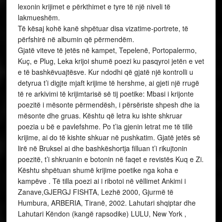
lexonin krijimet e përkthimet e tyre të një niveli të
lakmueshëm.
Të kësaj kohë kanë shpëtuar disa vizatime-portrete, të
përfshirë në albumin që përmendëm.
Gjatë viteve të jetës në kampet, Tepelenë, Portopalermo,
Kuç, e Plug, Leka krijoi shumë poezi ku pasqyroi jetën e vet
e të bashkëvuajtësve. Kur ndodhi që gjatë një kontrolli u
detyrua t’i digjte mjaft krijime të hershme, ai gjeti një rrugë
të re arkivimi të krijimtarisë së tij poetike: Mbasi i krijonte
poezitë i mësonte përmendësh, i përsëriste shpesh dhe ia
mësonte dhe gruas. Kështu që letra ku ishte shkruar
poezia u bë e pavlefshme. Po t’ia gjenin letrat me të tillë
krijime, ai do të kishte shkuar në pushkatim. Gjatë jetës së
lirë në Bruksel ai dhe bashkëshortja filluan t’i rikujtonin
poezitë, t’i shkruanin e botonin në faqet e revistës Kuq e Zi.
Kështu shpëtuan shumë krijime poetike nga koha e
kampëve . Të tilla poezi ai i ribotoi në vëllimet Ankimi i
Zanave,GJERGJ FISHTA, Lezhë 2000, Gjurmë të
Humbura, ARBERIA, Tiranë, 2002. Lahutari shqiptar dhe
Lahutari Këndon (kangë rapsodike) LULU, New York ,