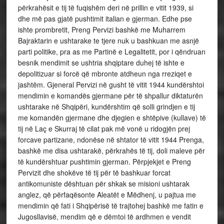
përkrahësit e tij të fuqishëm deri në prillin e vitit 1939, si
dhe më pas gjatë pushtimit italian e gjerman. Edhe pse
ishte prombretit, Preng Pervizi bashkë me Muharrem
Bajraktarin e ushtarake te tjere nuk u bashkuan me asnjë
parti politike, pra as me Partinë e Legalitetit, por i qëndruan
besnik mendimit se ushtria shqiptare duhej të ishte e
depolitizuar si forcë që mbronte atdheun nga rreziqet e
jashtëm. Gjeneral Pervizi në gusht të vitit 1944 kundërshtoi
mendimin e komandës gjermane për të shpallur diktaturën
ushtarake në Shqipëri, kundërshtim që solli grindjen e tij
me komandën gjermane dhe djegien e shtëpive (kullave) të
tij në Laç e Skurraj të cilat pak më vonë u ridogjën prej
forcave partizane, ndonëse në shtator të vitit 1944 Prenga,
bashkë me disa ushtarakë, përkrahës të tij, doli maleve për
të kundërshtuar pushtimin gjerman. Përpjekjet e Preng
Pervizit dhe shokëve të tij për të bashkuar forcat
antikomuniste dështuan për shkak se misioni ushtarak
anglez, që përfaqësonte Aleatët e Mëdhenj, u pajtua me
mendimin që fati i Shqipërisë të trajtohej bashkë me fatin e
Jugosllavisë, mendim që e dëmtoi të ardhmen e vendit