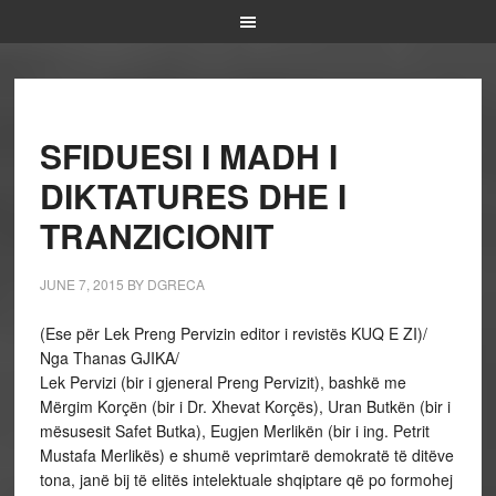
SFIDUESI I MADH I
DIKTATURES DHE I
TRANZICIONIT
JUNE 7, 2015
BY
DGRECA
(Ese për Lek Preng Pervizin editor i revistës KUQ E ZI)/
Nga Thanas GJIKA/
Lek Pervizi (bir i gjeneral Preng Pervizit), bashkë me
Mërgim Korçën (bir i Dr. Xhevat Korçës), Uran Butkën (bir i
mësusesit Safet Butka), Eugjen Merlikën (bir i ing. Petrit
Mustafa Merlikës) e shumë veprimtarë demokratë të ditëve
tona, janë bij të elitës intelektuale shqiptare që po formohej