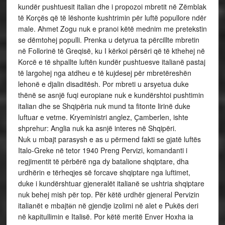
kundër pushtuesit italian dhe i propozoi mbretit në Zëmblak
të Korçës që të lëshonte kushtrimin për luftë popullore ndër
male. Ahmet Zogu nuk e pranoi këtë mednim me pretekstin
se dëmtohej populli. Prenka u detyrua ta përcillte mbretin
në Follorinë të Greqisë, ku I kërkoi përsëri që të kthehej në
Korcë e të shpallte luftën kundër pushtuesve italianë pastaj
të largohej nga atdheu e të kujdesej për mbretëreshën
lehonë e djalin disaditësh. Por mbreti u arsyetua duke
thënë se asnjë fuqi europiane nuk e kundërshtoi pushtimin
italian dhe se Shqipëria nuk mund ta fitonte lirinë duke
luftuar e vetme. Kryeministri anglez, Ҫamberlen, ishte
shprehur: Anglia nuk ka asnjë interes në Shqipëri.
Nuk u mbajt parasysh e as u përmend fakti se gjatë luftës
Italo-Greke në tetor 1940 Preng Pervizi, komandanti i
regjimentit të përbërë nga dy batalione shqiptare, dha
urdhërin e tërheqjes së forcave shqiptare nga luftimet,
duke i kundërshtuar gjeneralët italianë se ushtria shqiptare
nuk behej mish për top. Për këtë urdhër gjeneral Pervizin
italianët e mbajtӫn në gjendje izolimi në alet e Pukës deri
në kapitullimin e Italisë. Por këtë meritë Enver Hoxha ia