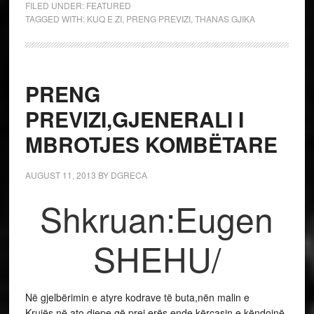
FILED UNDER:
FEATURED
TAGGED WITH:
KUQ E ZI
,
PRENG PREVIZI
,
THANAS GJIKA
PRENG
PREVIZI,GJENERALI I
MBROTJES KOMBËTARE
AUGUST 11, 2013
BY
DGRECA
Shkruan:Eugen
SHEHU/
Në gjelbërimin e atyre kodrave të buta,nën malin e
Krujës,në ato djepe që prej erës ende kërcasin e këndojnë