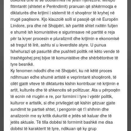
fitimtarët (shtetet e Perëndimit) pranuan që shkërmoqja e
diktaturës dhe krijimi i sistemit të ri shoqëror të kryhej në
rrugë paqësore. Kjo klauzolë solli si pasojë që në Europën
Lindore, pra dhe në Shqipëri, ish partitë shtet nxitën futjen
e shumë ish komunistëve e sigurimsave në partitë e reja
për ta kryer procesin e pluralizmit dhe krijimin e ekonomisë
së tregut të lirë, ashtu si u leverdiste atyre. U punua
fshehurazi që pasuritë dhe pushteti politik në këto vende të
trashëgohej prej bijve të komunistëve dhe shërbëtorëve të
tyre besnikë.
Ky fenomen ndodhi dhe në Shqipëri, ku në këtë proces
ndihmuan edhe shumë artistë e veprimtarë shoqërorë, të
cilët gjatë viteve të diktaturës kishin kontribuar në krijimin e
artit, kulturës dhe të shkencës së politizuar. Ata u përpoqën
të ecnin në rrugën e re, por formimi i tyre i vjetër politik,
kulturor e artistik, si dhe privilegjet që kishin gëzuar gjate
sundimit te partisë shtet, i pengonin që t’i shihnin dhe
analizonin me sy kritik dukuritë e jetës së kaluar dhe të
jetës aktuale. Të tilla dobësi të formimit bashkë me disa
dobësi të karakterit të tyre, ndikuan që ky grup