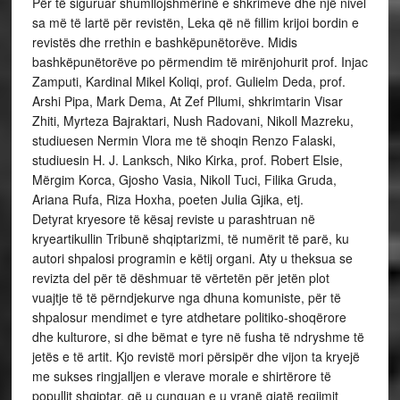
Për të siguruar shumllojshmërinë e shkrimeve dhe një nivel
sa më të lartë për revistën, Leka që në fillim krijoi bordin e
revistës dhe rrethin e bashkëpunëtorëve. Midis
bashkëpunëtorëve po përmendim të mirënjohurit prof. Injac
Zamputi, Kardinal Mikel Koliqi, prof. Gulielm Deda, prof.
Arshi Pipa, Mark Dema, At Zef Pllumi, shkrimtarin Visar
Zhiti, Myrteza Bajraktari, Nush Radovani, Nikoll Mazreku,
studiuesen Nermin Vlora me të shoqin Renzo Falaski,
studiuesin H. J. Lanksch, Niko Kirka, prof. Robert Elsie,
Mërgim Korca, Gjosho Vasia, Nikoll Tuci, Filika Gruda,
Ariana Rufa, Riza Hoxha, poeten Julia Gjika, etj.
Detyrat kryesore të kësaj reviste u parashtruan në
kryeartikullin Tribunë shqiptarizmi, të numërit të parë, ku
autori shpalosi programin e këtij organi. Aty u theksua se
revizta del për të dëshmuar të vërtetën për jetën plot
vuajtje të të përndjekurve nga dhuna komuniste, për të
shpalosur mendimet e tyre atdhetare politiko-shoqërore
dhe kulturore, si dhe bëmat e tyre në fusha të ndryshme të
jetës e të artit. Kjo revistë mori përsipër dhe vijon ta kryejë
me sukses ringjalljen e vlerave morale e shirtërore të
popullit shqiptar, që u cunguan e u vranë gjatë regjimit