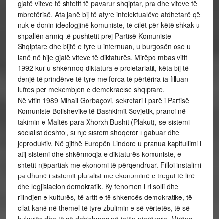
gjatë viteve të shtetit të pavarur shqiptar, pra dhe viteve të
mbretërisë. Ata janë bij të atyre intelektualëve atdhetarë që
nuk e donin ideologjinë komuniste, të cilët për këtë shkak u
shpallën armiq të pushtetit prej Partisë Komuniste
Shqiptare dhe bijtë e tyre u internuan, u burgosën ose u
lanë në hije gjatë viteve të diktaturës. Mirëpo mbas vitit
1992 kur u shkërmoq diktatura e proletariatit, këta bij të
denjë të prindërve të tyre me forca të përtërira ia filluan
luftës për mëkëmbjen e demokracisë shqiptare.
Në vitin 1989 Mihail Gorbaçovi, sekretari i parë i Partisë
Komuniste Bollshevike të Bashkimit Sovjetik, pranoi në
takimin e Maltës para Xhorxh Bushit (Plakut), se sistemi
socialist dështoi, si një sistem shoqëror i gabuar dhe
joproduktiv. Në gjithë Europën Lindore u pranua kapitullimi i
atij sistemi dhe shkërmoqja e diktaturës komuniste, e
shtetit njëpartiak me ekonomi të përqendruar. Filloi instalimi
pa dhunë i sistemit pluralist me ekonominë e tregut të lirë
dhe legjislacion demokratik. Ky fenomen i ri solli dhe
rilindjen e kulturës, të artit e të shkencës demokratike, të
cilat kanë në themel të tyre zbulimin e së vërtetës, të së
bukurës dhe të së dobishmes në jetën njerëzore. Mirëpo