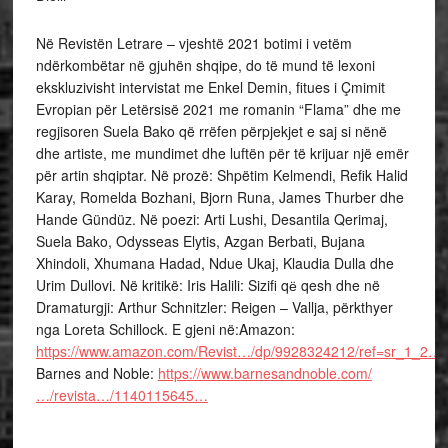
Në Revistën Letrare – vjeshtë 2021 botimi i vetëm
ndërkombëtar në gjuhën shqipe, do të mund të lexoni
ekskluzivisht intervistat me Enkel Demin, fitues i Çmimit
Evropian për Letërsisë 2021 me romanin “Flama” dhe me
regjisoren Suela Bako që rrëfen përpjekjet e saj si nënë
dhe artiste, me mundimet dhe luftën për të krijuar një emër
për artin shqiptar. Në prozë: Shpëtim Kelmendi, Refik Halid
Karay, Romelda Bozhani, Bjorn Runa, James Thurber dhe
Hande Gündüz. Në poezi: Arti Lushi, Desantila Qerimaj,
Suela Bako, Odysseas Elytis, Azgan Berbati, Bujana
Xhindoli, Xhumana Hadad, Ndue Ukaj, Klaudia Dulla dhe
Urim Dullovi. Në kritikë: Iris Halili: Sizifi qё qesh dhe në
Dramaturgji: Arthur Schnitzler: Reigen – Vallja, përkthyer
nga Loreta Schillock. E gjeni në:Amazon:
https://www.amazon.com/Revist…/dp/9928324212/ref=sr_1_2…
Barnes and Noble:
https://www.barnesandnoble.com/
…/revista…/1140115645…