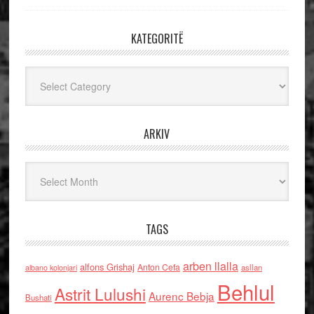
KATEGORITË
Kategoritë
ARKIV
Arkiv
TAGS
arben llalla
alfons Grishaj
Anton Cefa
asllan
albano kolonjari
Behlul
Astrit Lulushi
Aurenc Bebja
Bushati