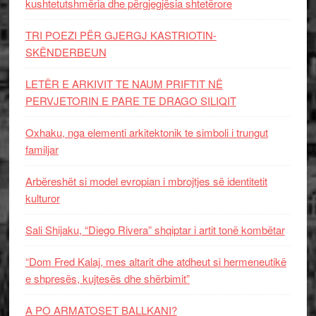
kushtetutshmëria dhe përgjegjësia shtetërore
TRI POEZI PËR GJERGJ KASTRIOTIN-
SKËNDERBEUN
LETËR E ARKIVIT TE NAUM PRIFTIT NË
PERVJETORIN E PARE TE DRAGO SILIQIT
Oxhaku, nga elementi arkitektonik te simboli i trungut
familjar
Arbëreshët si model evropian i mbrojtjes së identitetit
kulturor
Sali Shijaku, “Diego Rivera” shqiptar i artit tonë kombëtar
“Dom Fred Kalaj, mes altarit dhe atdheut si hermeneutikë
e shpresës, kujtesës dhe shërbimit”
A PO ARMATOSET BALLKANI?