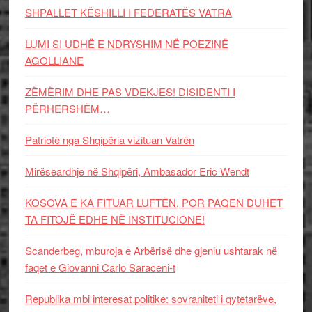
SHPALLET KËSHILLI I FEDERATËS VATRA
LUMI SI UDHË E NDRYSHIM NË POEZINË
AGOLLIANE
ZËMËRIM DHE PAS VDEKJES! DISIDENTI I
PËRHERSHËM…
Patriotë nga Shqipëria vizituan Vatrën
Mirëseardhje në Shqipëri, Ambasador Eric Wendt
KOSOVA E KA FITUAR LUFTËN, POR PAQEN DUHET
TA FITOJË EDHE NË INSTITUCIONE!
Scanderbeg, mburoja e Arbërisë dhe gjeniu ushtarak në
faqet e Giovanni Carlo Saraceni-t
Republika mbi interesat politike: sovraniteti i qytetarëve,