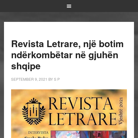
Revista Letrare, një botim
ndërkombëtar në gjuhën
shqipe
SEPTEMBER 9, 2021
BY
S P