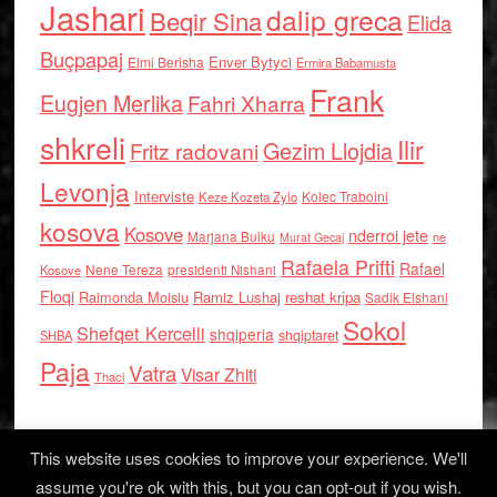
Jashari
dalip greca
Beqir Sina
Elida
Buçpapaj
Enver Bytyci
Elmi Berisha
Ermira Babamusta
Frank
Eugjen Merlika
Fahri Xharra
shkreli
Ilir
Gezim Llojdia
Fritz radovani
Levonja
Interviste
Kolec Traboini
Keze Kozeta Zylo
kosova
Kosove
nderroi jete
Marjana Bulku
ne
Murat Gecaj
Rafaela Prifti
Rafael
Nene Tereza
Kosove
presidenti Nishani
Floqi
Raimonda Moisiu
Ramiz Lushaj
reshat kripa
Sadik Elshani
Sokol
Shefqet Kercelli
shqiperia
shqiptaret
SHBA
Paja
Vatra
Visar Zhiti
Thaci
This website uses cookies to improve your experience. We'll
assume you're ok with this, but you can opt-out if you wish.