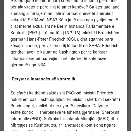
A kanë qenë të informuara shërbimet e fshehta gjermane
për aktivitetet e përgjimit të amerikanëve? Sa atentate janë
shmangur në Gjermani falë informacioneve të shërbimit
sekret të SHBA-së, NSA? Këto janë disa nga pyetjet me të
cilat merret aktualisht në Berlin Instanca Parlamentare e
Kontrollit (PKGr). Të martën (16.7.’13) ministri i Brendshëm
gjerman Hans-Peter Friedrich (CSU), dha sqarime para
kësaj instance, për vizitën e tij të fundit në SHBA. Friedrich
qendroi javën e kaluar në Uashington për të kërkuar
informacione për survejimin në internet të shtetasve
gjermanë nga NSA.
Detyrat e instancës së kontrollit
Se çfarë i ka thënë saktësisht PKGr-së ministri Friedrich
nuk dihet, pasi i ashtuquajturi “komision i shërbimit sekret” i
Bundestagut, mblidhet me dyer të mbyllura. Detyra e tij
është kontrolli i shërbimeve të fshehta gjermane: Shërbimit
Informativ (BND), Shërbimit Ushtarak Mbrojtës (MAD) dhe
Mbrojtjes së Kushtetutës. 11 anëtarët e komisionit nga të