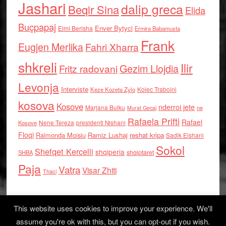
Jashari
dalip greca
Beqir Sina
Elida
Buçpapaj
Enver Bytyci
Elmi Berisha
Ermira Babamusta
Frank
Eugjen Merlika
Fahri Xharra
shkreli
Ilir
Gezim Llojdia
Fritz radovani
Levonja
Interviste
Kolec Traboini
Keze Kozeta Zylo
kosova
Kosove
nderroi jete
Marjana Bulku
ne
Murat Gecaj
Rafaela Prifti
Rafael
Nene Tereza
Kosove
presidenti Nishani
Floqi
Raimonda Moisiu
Ramiz Lushaj
reshat kripa
Sadik Elshani
Sokol
Shefqet Kercelli
shqiperia
shqiptaret
SHBA
Paja
Vatra
Visar Zhiti
Thaci
This website uses cookies to improve your experience. We'll
assume you're ok with this, but you can opt-out if you wish.