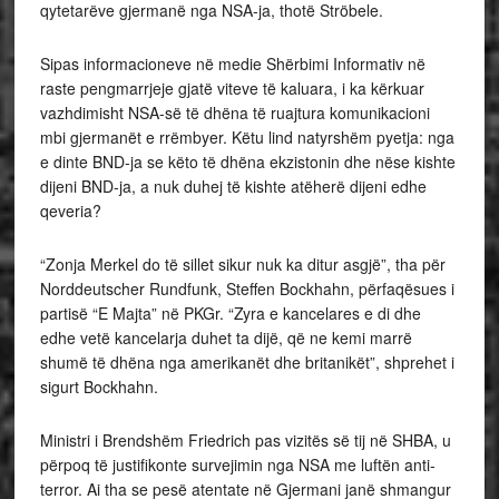
qytetarëve gjermanë nga NSA-ja, thotë Ströbele.
Sipas informacioneve në medie Shërbimi Informativ në
raste pengmarrjeje gjatë viteve të kaluara, i ka kërkuar
vazhdimisht NSA-së të dhëna të ruajtura komunikacioni
mbi gjermanët e rrëmbyer. Këtu lind natyrshëm pyetja: nga
e dinte BND-ja se këto të dhëna ekzistonin dhe nëse kishte
dijeni BND-ja, a nuk duhej të kishte atëherë dijeni edhe
qeveria?
“Zonja Merkel do të sillet sikur nuk ka ditur asgjë”, tha për
Norddeutscher Rundfunk, Steffen Bockhahn, përfaqësues i
partisë “E Majta” në PKGr. “Zyra e kancelares e di dhe
edhe vetë kancelarja duhet ta dijë, që ne kemi marrë
shumë të dhëna nga amerikanët dhe britanikët”, shprehet i
sigurt Bockhahn.
Ministri i Brendshëm Friedrich pas vizitës së tij në SHBA, u
përpoq të justifikonte survejimin nga NSA me luftën anti-
terror. Ai tha se pesë atentate në Gjermani janë shmangur