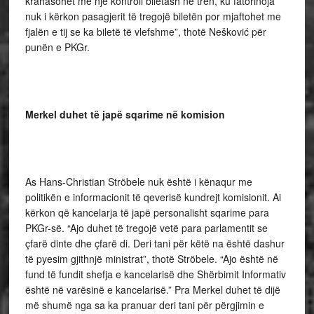
krahasohet me një kontroll biletash në tren, ku fatorinoja
nuk i kërkon pasagjerit të tregojë biletën por mjaftohet me
fjalën e tij se ka biletë të vlefshme”, thotë Nešković për
punën e PKGr.
Merkel duhet të japë sqarime në komision
As Hans-Christian Ströbele nuk është i kënaqur me
politikën e informacionit të qeverisë kundrejt komisionit. Ai
kërkon që kancelarja të japë personalisht sqarime para
PKGr-së. “Ajo duhet të tregojë vetë para parlamentit se
çfarë dinte dhe çfarë di. Deri tani për këtë na është dashur
të pyesim gjithnjë ministrat”, thotë Ströbele. “Ajo është në
fund të fundit shefja e kancelarisë dhe Shërbimit Informativ
është në varësinë e kancelarisë.” Pra Merkel duhet të dijë
më shumë nga sa ka pranuar deri tani për përgjimin e