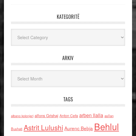
KATEGORITË
Kategoritë
ARKIV
Arkiv
TAGS
arben llalla
alfons Grishaj
Anton Cefa
asllan
albano kolonjari
Behlul
Astrit Lulushi
Aurenc Bebja
Bushati