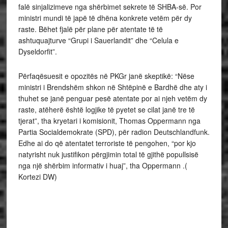
falë sinjalizimeve nga shërbimet sekrete të SHBA-së. Por
ministri mundi të japë të dhëna konkrete vetëm për dy
raste. Bëhet fjalë për plane për atentate të të
ashtuquajturve “Grupi i Sauerlandit” dhe “Celula e
Dyseldorfit”.
Përfaqësuesit e opozitës në PKGr janë skeptikë: “Nëse
ministri i Brendshëm shkon në Shtëpinë e Bardhë dhe aty i
thuhet se janë penguar pesë atentate por ai njeh vetëm dy
raste, atëherë është logjike të pyetet se cilat janë tre të
tjerat”, tha kryetari i komisionit, Thomas Oppermann nga
Partia Socialdemokrate (SPD), për radion Deutschlandfunk.
Edhe ai do që atentatet terroriste të pengohen, “por kjo
natyrisht nuk justifikon përgjimin total të gjithë popullsisë
nga një shërbim informativ i huaj”, tha Oppermann .(
Kortezi DW)