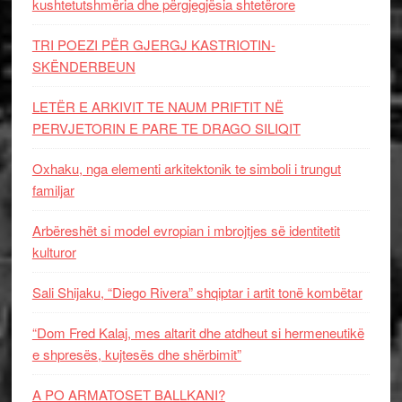
kushtetutshmëria dhe përgjegjësia shtetërore
TRI POEZI PËR GJERGJ KASTRIOTIN-
SKËNDERBEUN
LETËR E ARKIVIT TE NAUM PRIFTIT NË
PERVJETORIN E PARE TE DRAGO SILIQIT
Oxhaku, nga elementi arkitektonik te simboli i trungut
familjar
Arbëreshët si model evropian i mbrojtjes së identitetit
kulturor
Sali Shijaku, “Diego Rivera” shqiptar i artit tonë kombëtar
“Dom Fred Kalaj, mes altarit dhe atdheut si hermeneutikë
e shpresës, kujtesës dhe shërbimit”
A PO ARMATOSET BALLKANI?