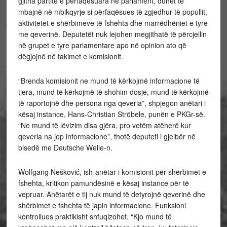
gjitha partitë e përfaqësuara në parlament, duhet të
mbajnë në mbikqyrje si përfaqësues të zgjedhur të popullit,
aktivitetet e shërbimeve të fshehta dhe marrëdhëniet e tyre
me qeverinë. Deputetët nuk lejohen megjithatë të përcjellin
në grupet e tyre parlamentare apo në opinion ato që
dëgjojnë në takimet e komisionit.
“Brenda komisionit ne mund të kërkojmë informacione të
tjera, mund të kërkojmë të shohim dosje, mund të kërkojmë
të raportojnë dhe persona nga qeveria”, shpjegon anëtari i
kësaj instance, Hans-Christian Ströbele, punën e PKGr-së.
“Ne mund të lëvizim disa gjëra, pro vetëm atëherë kur
qeveria na jep informacione”, thotë deputeti i gjelbër në
bisedë me Deutsche Welle-n.
Wolfgang Nešković, ish-anëtar i komisionit për shërbimet e
fshehta, kritikon pamundësinë e kësaj instance për të
vepruar. Anëtarët e tij nuk mund të detyrojnë qeverinë dhe
shërbimet e fshehta të japin informacione. Funksioni
kontrollues praktikisht shfuqizohet. “Kjo mund të