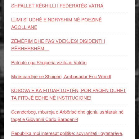
SHPALLET KËSHILLI I FEDERATËS VATRA
LUMI SI UDHË E NDRYSHIM NË POEZINË
AGOLLIANE
ZËMËRIM DHE PAS VDEKJES! DISIDENTI I
PËRHERSHËM…
Patriotë nga Shqipëria vizituan Vatrën
Mirëseardhje në Shqipëri, Ambasador Eric Wendt
KOSOVA E KA FITUAR LUFTËN, POR PAQEN DUHET
TA FITOJË EDHE NË INSTITUCIONE!
Scanderbeg, mburoja e Arbërisë dhe gjeniu ushtarak në
faqet e Giovanni Carlo Saraceni-t
Republika mbi interesat politike: sovraniteti i qytetarëve,