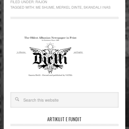
FILED UNDER:
RAJON
TAGGED WITH:
ME SHUME
,
MERKEL DINTE
,
SKANDALI I NAS
ARTIKUJT E FUNDIT