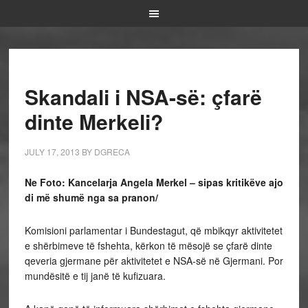
Skandali i NSA-së: çfarë
dinte Merkeli?
JULY 17, 2013
BY
DGRECA
Ne Foto: Kancelarja Angela Merkel – sipas kritikëve ajo
di më shumë nga sa pranon/
Komisioni parlamentar i Bundestagut, që mbikqyr aktivitetet
e shërbimeve të fshehta, kërkon të mësojë se çfarë dinte
qeveria gjermane për aktivitetet e NSA-së në Gjermani. Por
mundësitë e tij janë të kufizuara.