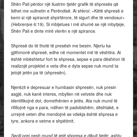
Shën Pali përdor një ilustrim tjetër grafik të shpresës që
lidhet me vullnetin e Perëndisë. Ai shkroi: «Këtë shpresë e
kemi si një spirancë shpirtërore, të sigurt dhe të vendosur»
(Hebrenjve 6:19). Si mbijetues i më shumë se një mbytjeje,
Shën Pali e dinte mirë vlerën e një spirance.
Shpresë do të thotë të presësh me besim. Njeriu ka
gjithmonë shpresë, edhe në momentet më të vështira. Ai
është mbështetur fort te shpresa, sepse e para dëshiron të
realizojë projektet e veta dhe e dyta sepse nuk mund ta
jetojë jetën pa të (shpresën).
Njerëzit e depresuar e humbasin shpresën, nuk presin
asgjë, nuk kanë interes, mbyllen në vetvete dhe nuk
identifikojnë dot, domethënien e jetës. Ata nuk mund të
rifillojnë nga e para, ndihen të padobishëm, dështakë, e
urrejnë veten dhe mendojnë se vdekja është shpresa e
tyre, ankora e vetme e shpëtimit.
Secili prej nesh mund të jetë shpresa e dikujt tjetër, ashtu