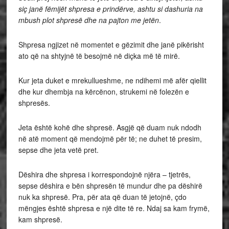
siç janë fëmijët shpresa e prindërve, ashtu si dashuria na
mbush plot shpresë dhe na pajton me jetën
.
Shpresa ngjizet në momentet e gëzimit dhe janë pikërisht
ato që na shtyjnë të besojmë në diçka më të mirë.
Kur jeta duket e mrekullueshme, ne ndihemi më afër qiellit
dhe kur dhembja na kërcënon, strukemi në folezën e
shpresës.
Jeta është kohë dhe shpresë. Asgjë që duam nuk ndodh
në atë moment që mendojmë për të; ne duhet të presim,
sepse dhe jeta vetë pret.
Dëshira dhe shpresa i korrespondojnë njëra – tjetrës,
sepse dëshira e bën shpresën të mundur dhe pa dëshirë
nuk ka shpresë. Pra, për ata që duan të jetojnë, çdo
mëngjes është shpresa e një dite të re. Ndaj sa kam frymë,
kam shpresë.