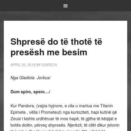
Shpresë do të thotë të
presësh me besim
APRIL 30, 2018
BY
DGRECA
Nga Gladiola Jorbus/
Dum spiro, spero…/
Kur Pandora, (vajza hyjnore, e cila u martua me Titanin
Epimete , vëlla i Prometeut) nga kurioziteti, hapi kutinë që
Zeusi i kishte urdhëruar të mos hapë, të gjitha të këqijat e
botës dolën, përveç shpresës. Njerëzit, të cilët dikur jetonin