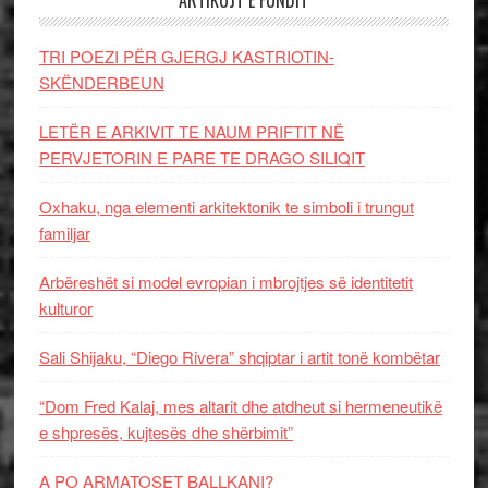
ARTIKUJT E FUNDIT
TRI POEZI PËR GJERGJ KASTRIOTIN-
SKËNDERBEUN
LETËR E ARKIVIT TE NAUM PRIFTIT NË
PERVJETORIN E PARE TE DRAGO SILIQIT
Oxhaku, nga elementi arkitektonik te simboli i trungut
familjar
Arbëreshët si model evropian i mbrojtjes së identitetit
kulturor
Sali Shijaku, “Diego Rivera” shqiptar i artit tonë kombëtar
“Dom Fred Kalaj, mes altarit dhe atdheut si hermeneutikë
e shpresës, kujtesës dhe shërbimit”
A PO ARMATOSET BALLKANI?