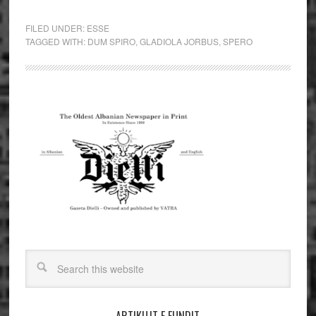
FILED UNDER:
ESSE
TAGGED WITH:
DUM SPIRO
,
GLADIOLA JORBUS
,
SPERO