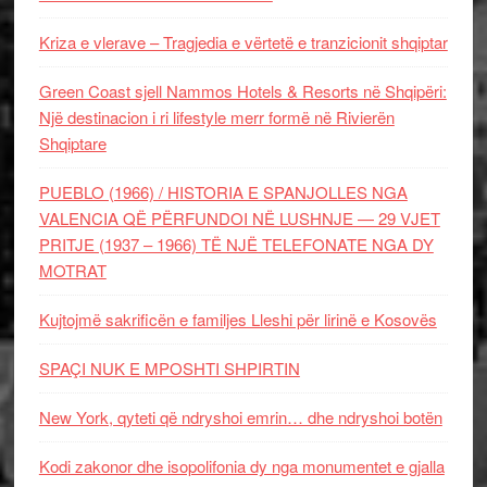
Kriza e vlerave – Tragjedia e vërtetë e tranzicionit shqiptar
Green Coast sjell Nammos Hotels & Resorts në Shqipëri:
Një destinacion i ri lifestyle merr formë në Rivierën
Shqiptare
PUEBLO (1966) / HISTORIA E SPANJOLLES NGA
VALENCIA QË PËRFUNDOI NË LUSHNJE — 29 VJET
PRITJE (1937 – 1966) TË NJË TELEFONATE NGA DY
MOTRAT
Kujtojmë sakrificën e familjes Lleshi për lirinë e Kosovës
SPAÇI NUK E MPOSHTI SHPIRTIN
New York, qyteti që ndryshoi emrin… dhe ndryshoi botën
Kodi zakonor dhe isopolifonia dy nga monumentet e gjalla