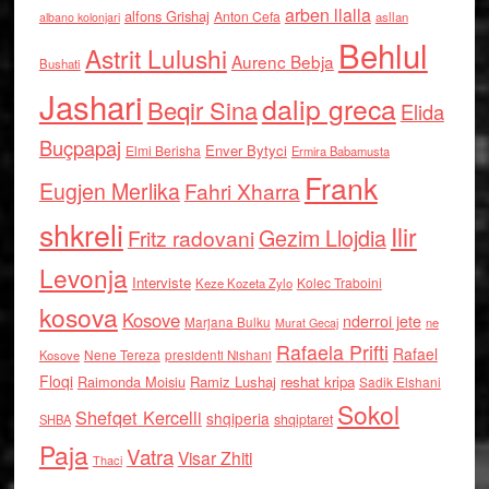
arben llalla
alfons Grishaj
Anton Cefa
asllan
albano kolonjari
Behlul
Astrit Lulushi
Aurenc Bebja
Bushati
Jashari
dalip greca
Beqir Sina
Elida
Buçpapaj
Enver Bytyci
Elmi Berisha
Ermira Babamusta
Frank
Eugjen Merlika
Fahri Xharra
shkreli
Ilir
Gezim Llojdia
Fritz radovani
Levonja
Interviste
Kolec Traboini
Keze Kozeta Zylo
kosova
Kosove
nderroi jete
Marjana Bulku
ne
Murat Gecaj
Rafaela Prifti
Rafael
Nene Tereza
Kosove
presidenti Nishani
Floqi
Raimonda Moisiu
Ramiz Lushaj
reshat kripa
Sadik Elshani
Sokol
Shefqet Kercelli
shqiperia
shqiptaret
SHBA
Paja
Vatra
Visar Zhiti
Thaci