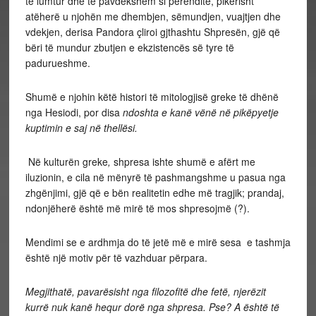
të lumtur dhe të pavdekshëm si perënditë, pikërisht
atëherë u njohën me dhembjen, sëmundjen, vuajtjen dhe
vdekjen, derisa Pandora çliroi gjthashtu Shpresën, gjë që
bëri të mundur zbutjen e ekzistencës së tyre të
padurueshme.
Shumë e njohin këtë histori të mitologjisë greke të dhënë
nga Hesiodi, por disa
ndoshta e kanë vënë në pikëpyetje
kuptimin e saj në thellësi.
Në kulturën greke
,
shpresa ishte shumë e afërt me
iluzionin, e cila në mënyrë të pashmangshme u pasua nga
zhgënjimi, gjë që e bën realitetin edhe më tragjik; prandaj,
ndonjëherë është më mirë të mos shpresojmë (?).
Mendimi se e ardhmja do të jetë më e mirë sesa e tashmja
është një motiv për të vazhduar përpara.
Megjithatë, pavarësisht nga filozofitë dhe fetë, njerëzit
kurrë nuk kanë hequr dorë nga shpresa. Pse? A është të