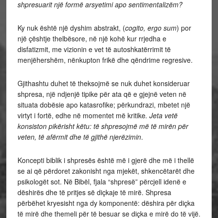
shpresuarit një formë arsyetimi apo sentimentalizëm?
Ky nuk është një dyshim abstrakt, (
cogito, ergo sum
) por
një çështje thelbësore, në një kohë kur rrjedha e
disfatizmit, me vizionin e vet të autoshkatërrimit të
menjëhershëm, nënkupton frikë dhe qëndrime regresive.
Gjithashtu duhet të theksojmë se nuk duhet konsideruar
shpresa, një ndjenjë tipike për ata që e gjejnë veten në
situata dobësie apo katasrofike; përkundrazi, mbetet një
virtyt i fortë, edhe në momentet më kritike
. Jeta vetë
konsiston pikërisht këtu: të shpresojmë më të mirën për
veten, të afërmit dhe të gjithë njerëzimin
.
Koncepti biblik i shpresës është më i gjerë dhe më i thellë
se ai që përdoret zakonisht nga mjekët, shkencëtarët dhe
psikologët sot. Në Bibël, fjala “shpresë” përcjell idenë e
dëshirës dhe të pritjes së diçkaje të mirë. Shpresa
përbëhet kryesisht nga dy komponentë: dëshira për diçka
të mirë dhe themeli për të besuar se diçka e mirë do të vijë.