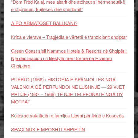
“Dom Fred Kalaj, mes altarit dhe atdheut si hermeneutikë
e shpresës, kujtesës dhe shërbimit”
A PO ARMATOSET BALLKANI?
Kriza e vlerave – Tragjedia e vërtetë e tranzicionit shqiptar
Green Coast sjell Nammos Hotels & Resorts në Shqipëri:
Një destinacion i ri lifestyle merr formë në Rivierën
Shqiptare
PUEBLO (1966) / HISTORIA E SPANJOLLES NGA
VALENCIA QË PËRFUNDOI NË LUSHNJE — 29 VJET
PRITJE (1937 – 1966) TË NJË TELEFONATE NGA DY
MOTRAT
Kujtojmë sakrificën e familjes Lleshi për lirinë e Kosovës
SPAÇI NUK E MPOSHTI SHPIRTIN