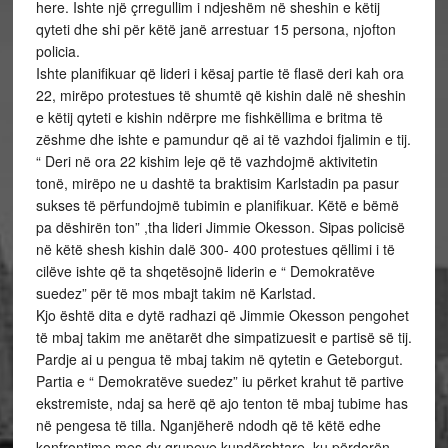
here. Ishte një çrregullim i ndjeshëm në sheshin e këtij
qyteti dhe shi për këtë janë arrestuar 15 persona, njofton
policia.
Ishte planifikuar që lideri i kësaj partie të flasë deri kah ora
22, mirëpo protestues të shumtë që kishin dalë në sheshin
e këtij qyteti e kishin ndërpre me fishkëllima e britma të
zëshme dhe ishte e pamundur që ai të vazhdoi fjalimin e tij.
“ Deri në ora 22 kishim leje që të vazhdojmë aktivitetin
tonë, mirëpo ne u dashtë ta braktisim Karlstadin pa pasur
sukses të përfundojmë tubimin e planifikuar. Këtë e bëmë
pa dëshirën ton” ,tha lideri Jimmie Okesson. Sipas policisë
në këtë shesh kishin dalë 300- 400 protestues qëllimi i të
cilëve ishte që ta shqetësojnë liderin e “ Demokratëve
suedez” për të mos mbajt takim në Karlstad.
Kjo është dita e dytë radhazi që Jimmie Okesson pengohet
të mbaj takim me anëtarët dhe simpatizuesit e partisë së tij.
Pardje ai u pengua të mbaj takim në qytetin e Geteborgut.
Partia e “ Demokratëve suedez” iu përket krahut të partive
ekstremiste, ndaj sa herë që ajo tenton të mbaj tubime has
në pengesa të tilla. Nganjëherë ndodh që të këtë edhe
konfrontime mes dy grupeve kundërshtare, ku përdorën