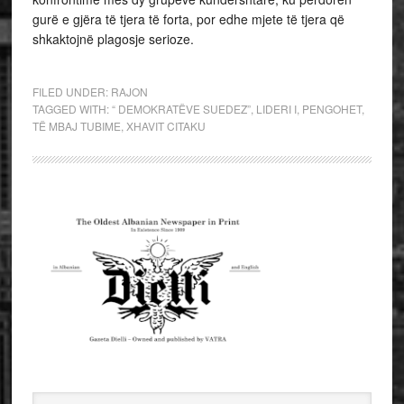
gurë e gjëra të tjera të forta, por edhe mjete të tjera që
shkaktojnë plagosje serioze.
FILED UNDER:
RAJON
TAGGED WITH:
“ DEMOKRATËVE SUEDEZ”
,
LIDERI I
,
PENGOHET
,
TË MBAJ TUBIME
,
XHAVIT CITAKU