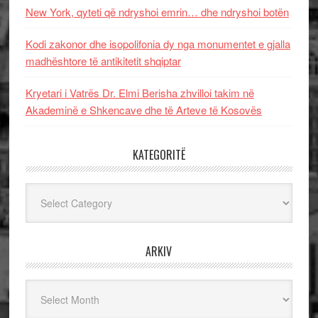
New York, qyteti që ndryshoi emrin… dhe ndryshoi botën
Kodi zakonor dhe isopolifonia dy nga monumentet e gjalla
madhështore të antikitetit shqiptar
Kryetari i Vatrës Dr. Elmi Berisha zhvilloi takim në
Akademinë e Shkencave dhe të Arteve të Kosovës
KATEGORITË
Kategoritë
ARKIV
Arkiv