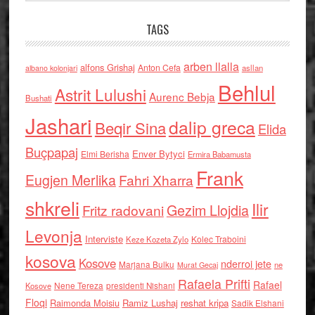
TAGS
arben llalla
alfons Grishaj
Anton Cefa
asllan
albano kolonjari
Behlul
Astrit Lulushi
Aurenc Bebja
Bushati
Jashari
dalip greca
Beqir Sina
Elida
Buçpapaj
Enver Bytyci
Elmi Berisha
Ermira Babamusta
Frank
Eugjen Merlika
Fahri Xharra
shkreli
Ilir
Gezim Llojdia
Fritz radovani
Levonja
Interviste
Kolec Traboini
Keze Kozeta Zylo
kosova
Kosove
nderroi jete
Marjana Bulku
ne
Murat Gecaj
Rafaela Prifti
Rafael
Nene Tereza
Kosove
presidenti Nishani
Floqi
Raimonda Moisiu
Ramiz Lushaj
reshat kripa
Sadik Elshani