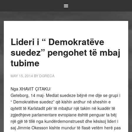
Lideri i “ Demokratëve
suedez” pengohet të mbaj
tubime
MAY 15, 2014
BY
DGRECA
Nga XHAVIT ÇITAKU/
Geteborg, 14 maj- Mediat suedeze bëjnë me dije se grupi i
“ Demokratëve suedez” që kishin ardhur në sheshin e
qytetit të Karlstadit për të mbajtur një takim në kuadër të
zgjedhjeve parlamentare evropiane është penguar ta bëj
një gjë të tillë nga kundërdemonstruesit dhe kësisoj lideri i
saj Jimmie Okesson kishte mundur të flasë vetëm herë pas