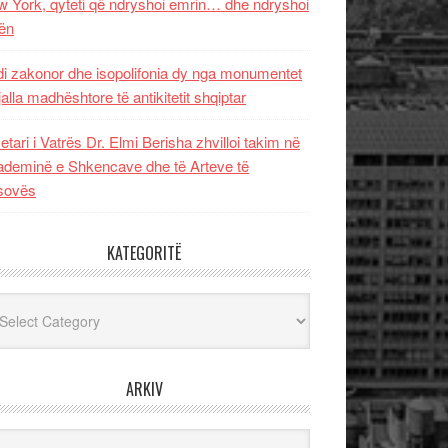
 York, qyteti që ndryshoi emrin… dhe ndryshoi
ën
i zakonor dhe isopolifonia dy nga monumentet
jalla madhështore të antikitetit shqiptar
etari i Vatrës Dr. Elmi Berisha zhvilloi takim në
deminë e Shkencave dhe të Arteve të
sovës
KATEGORITË
egoritë
ARKIV
iv