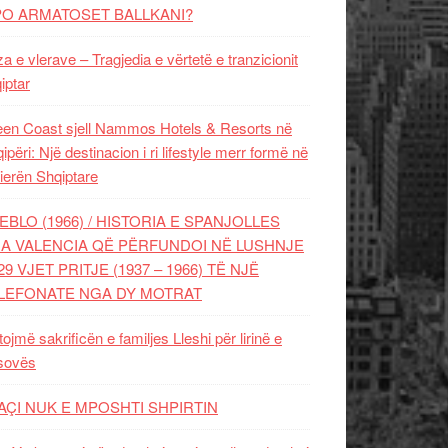
PO ARMATOSET BALLKANI?
za e vlerave – Tragjedia e vërtetë e tranzicionit
iptar
en Coast sjell Nammos Hotels & Resorts në
ipëri: Një destinacion i ri lifestyle merr formë në
ierën Shqiptare
EBLO (1966) / HISTORIA E SPANJOLLES
A VALENCIA QË PËRFUNDOI NË LUSHNJE
29 VJET PRITJE (1937 – 1966) TË NJË
LEFONATE NGA DY MOTRAT
tojmë sakrificën e familjes Lleshi për lirinë e
sovës
AÇI NUK E MPOSHTI SHPIRTIN