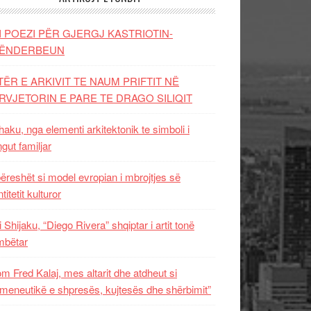
I POEZI PËR GJERGJ KASTRIOTIN-
ËNDERBEUN
TËR E ARKIVIT TE NAUM PRIFTIT NË
RVJETORIN E PARE TE DRAGO SILIQIT
aku, nga elementi arkitektonik te simboli i
ngut familjar
ëreshët si model evropian i mbrojtjes së
titetit kulturor
i Shijaku, “Diego Rivera” shqiptar i artit tonë
mbëtar
m Fred Kalaj, mes altarit dhe atdheut si
meneutikë e shpresës, kujtesës dhe shërbimit”