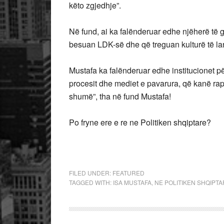
këto zgjedhje”.
Në fund, ai ka falënderuar edhe njëherë të gj
besuan LDK-së dhe që treguan kulturë të lart
Mustafa ka falënderuar edhe institucionet 
procesit dhe mediet e pavarura, që kanë ra
shumë”, tha në fund Mustafa!
Po fryne ere e re ne Politiken shqiptare?
FILED UNDER:
FEATURED
TAGGED WITH:
ISA MUSTAFA
,
NE POLITIKEN SHQIPT