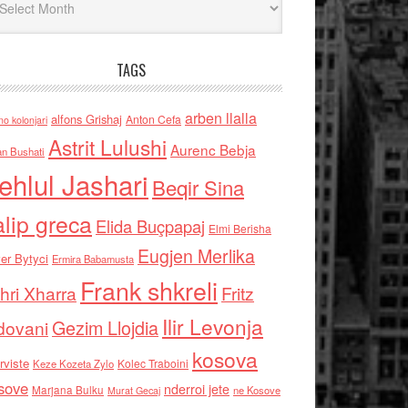
TAGS
arben llalla
alfons Grishaj
Anton Cefa
no kolonjari
Astrit Lulushi
Aurenc Bebja
an Bushati
ehlul Jashari
Beqir Sina
alip greca
Elida Buçpapaj
Elmi Berisha
Eugjen Merlika
er Bytyci
Ermira Babamusta
Frank shkreli
hri Xharra
Fritz
Ilir Levonja
Gezim Llojdia
dovani
kosova
rviste
Kolec Traboini
Keze Kozeta Zylo
sove
nderroi jete
Marjana Bulku
ne Kosove
Murat Gecaj