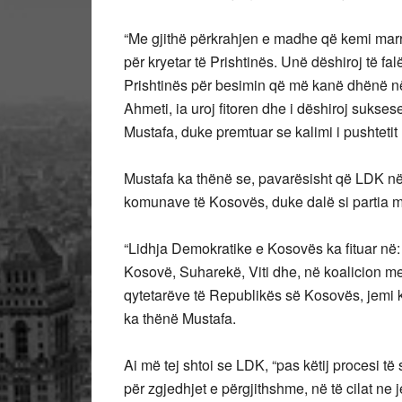
“Me gjithë përkrahjen e madhe që kemi marrë
për kryetar të Prishtinës. Unë dëshiroj të fal
Prishtinës për besimin që më kanë dhënë n
Ahmeti, ia uroj fitoren dhe i dëshiroj suksese
Mustafa, duke premtuar se kalimi i pushtetit
Mustafa ka thënë se, pavarësisht që LDK në 
komunave të Kosovës, duke dalë si partia m
“Lidhja Demokratike e Kosovës ka fituar në: 
Kosovë, Suharekë, Viti dhe, në koalicion me
qytetarëve të Republikës së Kosovës, jemi kt
ka thënë Mustafa.
Ai më tej shtoi se LDK, “pas këtij procesi t
për zgjedhjet e përgjithshme, në të cilat ne