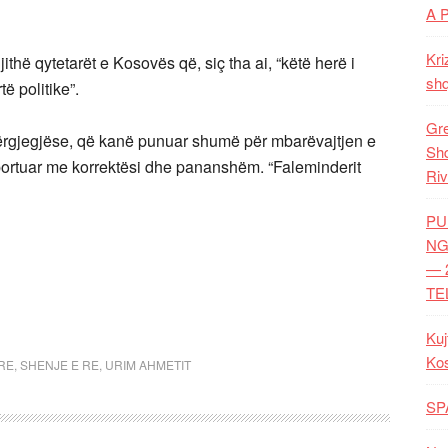
A 
Kri
ithë qytetarët e Kosovës që, siç tha ai, “këtë herë i
shq
ë politike”.
Gre
përgjegjëse, që kanë punuar shumë për mbarëvajtjen e
Shq
portuar me korrektësi dhe pananshëm. “Faleminderit
Riv
PU
NG
— 
TE
Kuj
Ko
ARE
,
SHENJE E RE
,
URIM AHMETIT
SP