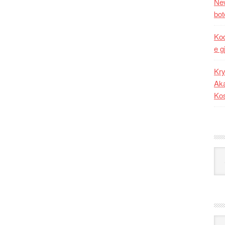
New
bot
Kod
e g
Kry
Aka
Ko
Kat
Ark