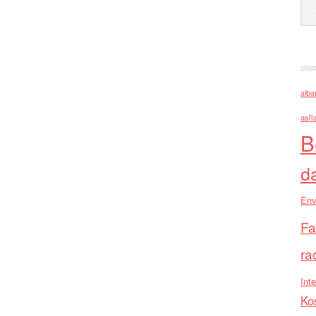
alba
asll
B
d
Env
Fa
ra
Inte
Ko