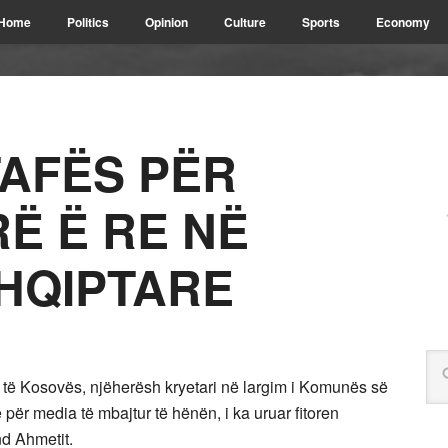
Home
Politics
Opinion
Culture
Sports
Economy
TAFËS PËR
Ë Ë RE NË
SHQIPTARE
të Kosovës, njëherësh kryetari në largim i Komunës së
 për media të mbajtur të hënën, i ka uruar fitoren
nd Ahmetit.