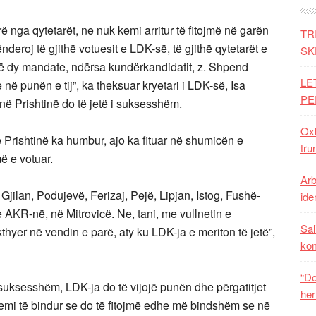
 nga qytetarët, ne nuk kemi arritur të fitojmë në garën
TR
ënderoj të gjithë votuesit e LDK-së, të gjithë qytetarët e
SK
ë dy mandate, ndërsa kundërkandidatit, z. Shpend
LE
 në punën e tij”, ka theksuar kryetari i LDK-së, Isa
PE
 në Prishtinë do të jetë i suksesshëm.
Oxh
Prishtinë ka humbur, ajo ka fituar në shumicën e
tru
ë e votuar.
Arb
Gjilan, Podujevë, Ferizaj, Pejë, Lipjan, Istog, Fushë-
iden
 AKR-në, në Mitrovicë. Ne, tani, me vullnetin e
Sal
hyer në vendin e parë, aty ku LDK-ja e meriton të jetë”,
ko
“Do
ë suksesshëm, LDK-ja do të vijojë punën dhe përgatitjet
her
 jemi të bindur se do të fitojmë edhe më bindshëm se në