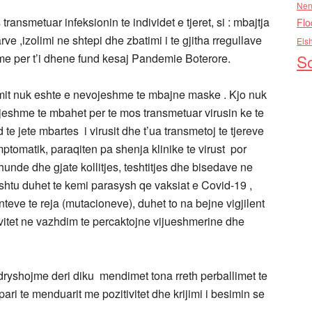
Nen
ransmetuar infeksionin te individet e tjeret, si : mbajtja
Flo
ve ,izolimi ne shtepi dhe zbatimi i te gjitha rregullave
Els
So
hme per t’i dhene fund kesaj Pandemie Boterore.
it nuk eshte e nevojeshme te mbajne maske . Kjo nuk
jeshme te mbahet per te mos transmetuar virusin ke te
te jete mbartes i virusit dhe t’ua transmetoj te tjereve
ptomatik, paraqiten pa shenja klinike te virust por
unde dhe gjate kollitjes, teshtitjes dhe bisedave ne
shtu duhet te kemi parasysh qe vaksiat e Covid-19 ,
teve te reja (mutacioneve), duhet to na bejne vigjilent
vitet ne vazhdim te percaktojne vijueshmerine dhe
ndryshojme deri diku mendimet tona rreth perballimet te
pari te menduarit me pozitivitet dhe krijimi i besimin se
.