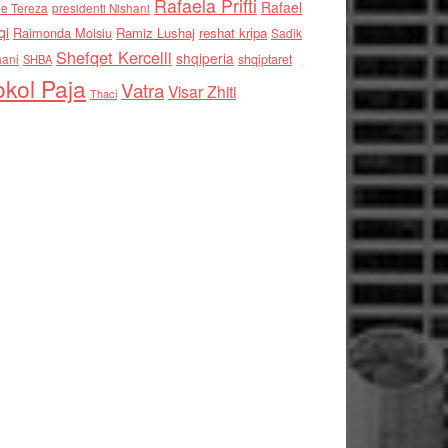
Rafaela Prifti
Rafael
e Tereza
presidenti Nishani
qi
Raimonda Moisiu
Ramiz Lushaj
reshat kripa
Sadik
Shefqet Kercelli
shqiperia
hani
shqiptaret
SHBA
kol Paja
Vatra
Visar Zhiti
Thaci