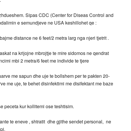
azhdueshem. Sipas CDC (Center for Diseas Control and
ndalimin e semundjeve ne USA keshillohet qe :
jme distance ne 6 feet/2 metra larg nga njeri tjetrit .
kat na krijojne mbrojtje te mire sidomos ne qendrat
ancimi mbi 2 metra/6 feet me individe te tjere
 duarve me sapun dhe uje te bollshem per te pakten 20-
e me uje, te behet disinfektimi me disifektant me baze
 peceta kur kollitemi ose teshtisim.
nte te eneve , shtratit dhe gjithe sendet personal, ne
pi.