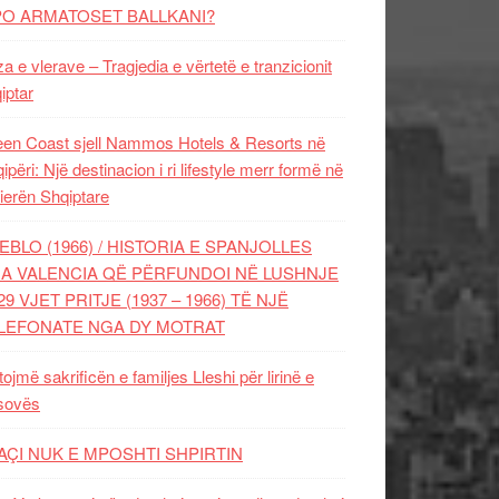
PO ARMATOSET BALLKANI?
za e vlerave – Tragjedia e vërtetë e tranzicionit
iptar
en Coast sjell Nammos Hotels & Resorts në
ipëri: Një destinacion i ri lifestyle merr formë në
ierën Shqiptare
EBLO (1966) / HISTORIA E SPANJOLLES
A VALENCIA QË PËRFUNDOI NË LUSHNJE
29 VJET PRITJE (1937 – 1966) TË NJË
LEFONATE NGA DY MOTRAT
tojmë sakrificën e familjes Lleshi për lirinë e
sovës
AÇI NUK E MPOSHTI SHPIRTIN