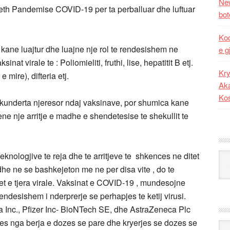
New
reth Pandemise COVID-19 per ta perballuar dhe luftuar
bot
Kod
 kane luajtur dhe luajne nje rol te rendesishem ne
e g
sinat virale te : Poliomieliti, fruthi, lise, hepatitit B etj.
Kry
e mire), difteria etj.
Aka
Ko
kunderta njeresor ndaj vaksinave, por shumica kane
 nje arritje e madhe e shendetesise te shekullit te
knologjive te reja dhe te arritjeve te shkences ne ditet
Kat
dhe ne se bashkejeton me ne per disa vite , do te
t e tjera virale. Vaksinat e COVID-19 , mundesojne
rendesishem i nderprerje se perhapjes te ketij virusi.
a Inc., Pfizer Inc- BioNTech SE, dhe AstraZeneca Plc
es nga berja e dozes se pare dhe kryerjes se dozes se
Ark