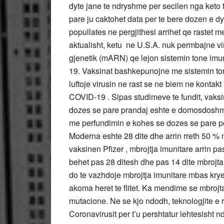
dyte jane te ndryshme per secilen nga keto t
pare ju caktohet data per te bere dozen e dyt
popullates ne pergjithesi arrihet qe rastet 
aktualisht, ketu ne U.S.A. nuk permbajne vi
gjenetik (mARN) qe lejon sistemin tone imunit
19. Vaksinat bashkepunojne me sistemin tone 
luftoje virusin ne rast se ne biem ne kontak
COVID-19 . Sipas studimeve te fundit, vaksi
dozes se pare prandaj eshte e domosdoshme
me perfundimin e kohes se dozes se pare pe
Moderna eshte 28 dite dhe arrin rreth 50 % m
vaksinen Pfizer , mbrojtja imunitare arrin p
behet pas 28 ditesh dhe pas 14 dite mbrojta
do te vazhdoje mbrojtja imunitare mbas kryer
akoma heret te flitet. Ka mendime se mbrojta
mutacione. Ne se kjo ndodh, teknologjite e r
Coronavirusit per t’u pershtatur lehtesisht n