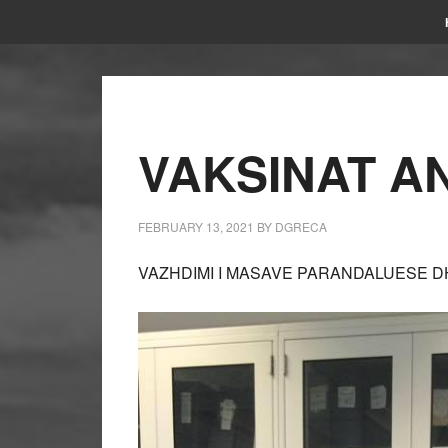
VAKSINAT AN
FEBRUARY 13, 2021
BY
DGRECA
VAZHDIMI I MASAVE PARANDALUESE DH