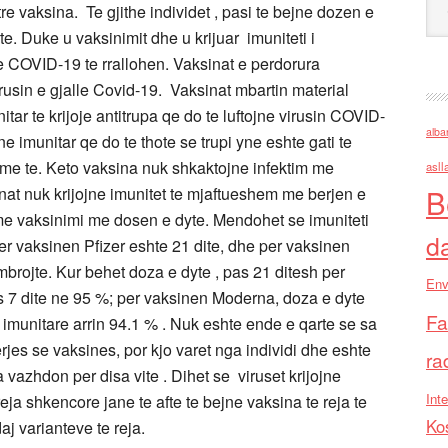
re vaksina. Te gjithe individet , pasi te bejne dozen e
e. Duke u vaksinimit dhe u krijuar imuniteti i
me COVID-19 te rrallohen. Vaksinat e perdorura
rusin e gjalle Covid-19. Vaksinat mbartin material
ar te krijoje antitrupa qe do te luftojne virusin COVID-
alba
imunitar qe do te thote se trupi yne eshte gati te
t me te. Keto vaksina nuk shkaktojne infektim me
asll
B
nat nuk krijojne imunitet te mjaftueshem me berjen e
 vaksinimi me dosen e dyte. Mendohet se imuniteti
d
r vaksinen Pfizer eshte 21 dite, dhe per vaksinen
brojte. Kur behet doza e dyte , pas 21 ditesh per
Env
as 7 dite ne 95 %; per vaksinen Moderna, doza e dyte
Fa
 imunitare arrin 94.1 % . Nuk eshte ende e qarte se sa
jes se vaksines, por kjo varet nga individi dhe eshte
ra
 vazhdon per disa vite . Dihet se viruset krijojne
Inte
eja shkencore jane te afte te bejne vaksina te reja te
Ko
daj varianteve te reja.