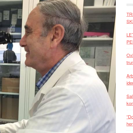
TR
SK
LE
PE
Oxh
tru
Arb
iden
Sal
ko
“Do
her