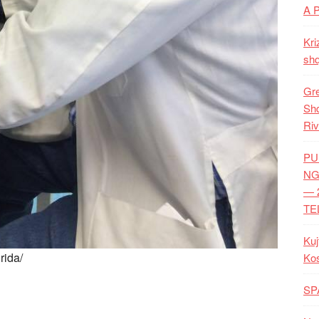
A 
Kri
shq
Gre
Shq
Riv
PU
NG
— 
TE
Kuj
rida/
Ko
SP