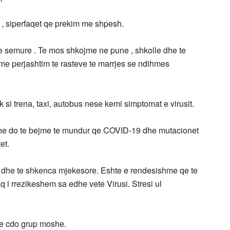
 , siperfaqet qe prekim me shpesh.
te semure . Te mos shkojme ne pune , shkolle dhe te
e perjashtim te rasteve te marrjes se ndihmes
k si trena, taxi, autobus nese kemi simptomat e virusit.
 ne do te bejme te mundur qe COVID-19 dhe mutacionet
tet.
re dhe te shkenca mjekesore. Eshte e rendesishme qe te
aq i rrezikeshem sa edhe vete Virusi. Stresi ul
 ne cdo grup moshe.