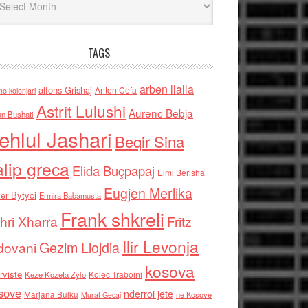
TAGS
arben llalla
alfons Grishaj
Anton Cefa
no kolonjari
Astrit Lulushi
Aurenc Bebja
an Bushati
ehlul Jashari
Beqir Sina
alip greca
Elida Buçpapaj
Elmi Berisha
Eugjen Merlika
er Bytyci
Ermira Babamusta
Frank shkreli
hri Xharra
Fritz
Ilir Levonja
Gezim Llojdia
dovani
kosova
rviste
Kolec Traboini
Keze Kozeta Zylo
sove
nderroi jete
Marjana Bulku
ne Kosove
Murat Gecaj