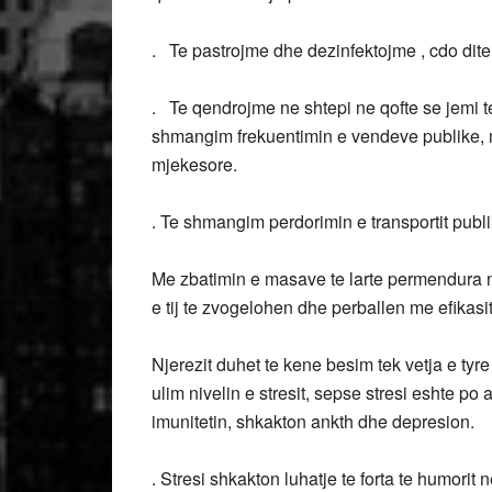
. Te pastrojme dhe dezinfektojme , cdo dite
. Te qendrojme ne shtepi ne qofte se jemi 
shmangim frekuentimin e vendeve publike, m
mjekesore.
. Te shmangim perdorimin e transportit publi
Me zbatimin e masave te larte permendura
e tij te zvogelohen dhe perballen me efikasi
Njerezit duhet te kene besim tek vetja e ty
ulim nivelin e stresit, sepse stresi eshte po 
imunitetin, shkakton ankth dhe depresion.
. Stresi shkakton luhatje te forta te humorit