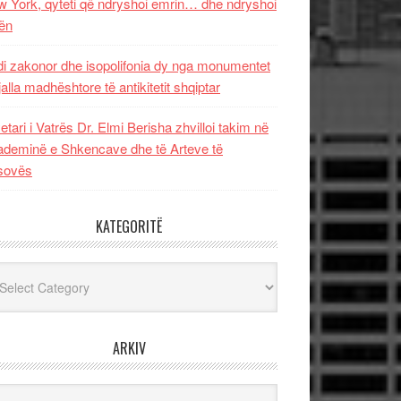
 York, qyteti që ndryshoi emrin… dhe ndryshoi
ën
i zakonor dhe isopolifonia dy nga monumentet
jalla madhështore të antikitetit shqiptar
etari i Vatrës Dr. Elmi Berisha zhvilloi takim në
deminë e Shkencave dhe të Arteve të
sovës
KATEGORITË
egoritë
ARKIV
iv