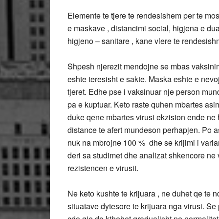
Elemente te tjere te rendesishem per te mos t
e maskave , distancimi social, higjena e duar
higjeno – sanitare , kane vlere te rendesis
Shpesh njerezit mendojne se mbas vaksinim
eshte teresisht e sakte. Maska eshte e nevo
tjeret. Edhe pse i vaksinuar nje person mund 
pa e kuptuar. Keto raste quhen mbartes asim
duke qene mbartes virusi ekziston ende ne h
distance te afert mundeson perhapjen. Po a
nuk na mbrojne 100 % dhe se krijimi i varian
deri sa studimet dhe analizat shkencore ne 
rezistencen e virusit.
Ne keto kushte te krijuara , ne duhet qe te 
situatave dytesore te krijuara nga virusi. Se 
cdo gje do kthehet gradualisht ne normalitet