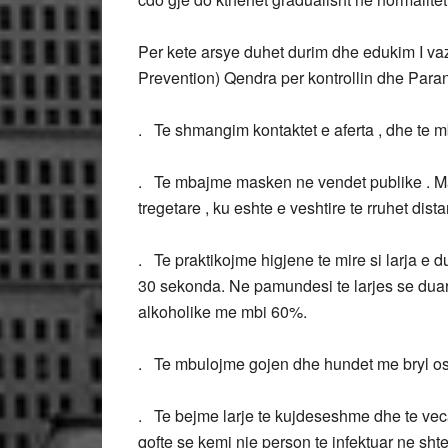
Per kete arsye duhet durim dhe edukim I v
Prevention) Qendra per kontrollin dhe Para
. Te shmangim kontaktet e aferta , dhe te mba
. Te mbajme masken ne vendet publike . Mas
tregetare , ku eshte e veshtire te rruhet dist
. Te praktikojme higjene te mire si larja e
30 sekonda. Ne pamundesi te larjes se duarv
alkoholike me mbi 60%.
. Te mbulojme gojen dhe hundet me bryl ose
. Te bejme larje te kujdeseshme dhe te veca
qofte se kemi nje person te infektuar ne shte