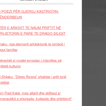
I POEZI PËR GJERGJ KASTRIOTIN-
ËNDERBEUN
TËR E ARKIVIT TE NAUM PRIFTIT NË
RVJETORIN E PARE TE DRAGO SILIQIT
aku, nga elementi arkitektonik te simboli i
ngut familjar
ëreshët si model evropian i mbrojtjes së
titetit kulturor
i Shijaku, “Diego Rivera” shqiptar i artit tonë
mbëtar
m Fred Kalaj, mes altarit dhe atdheut si
meneutikë e shpresës, kujtesës dhe shërbimit”