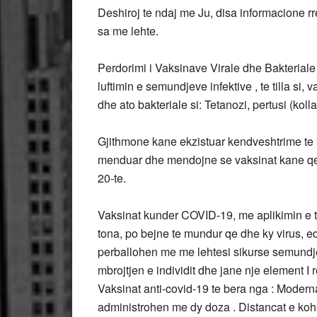
Deshiroj te ndaj me Ju, disa informacione r
sa me lehte.
Perdorimi i Vaksinave Virale dhe Bakteriale
luftimin e semundjeve infektive , te tilla si, vak
dhe ato bakteriale si: Tetanozi, pertusi (kolla 
Gjithmone kane ekzistuar kendveshtrime te 
menduar dhe mendojne se vaksinat kane qene
20-te.
Vaksinat kunder COVID-19, me aplikimin e te
tona, po bejne te mundur qe dhe ky virus, e
perballohen me me lehtesi sikurse semundje
mbrojtjen e individit dhe jane nje element I 
Vaksinat anti-covid-19 te bera nga : Modern
administrohen me dy doza . Distancat e koh