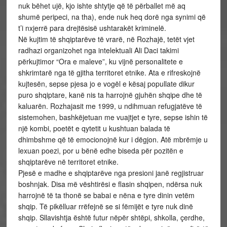
nuk bëhet ujë, kjo ishte shtytje që të përballet më aq
shumë peripeci, na tha), ende nuk heq dorë nga synimi që
t’i nxjerrë para drejtësisë ushtarakët kriminelë.
Në kujtim të shqiptarëve të vrarë, në Rozhajë, tetët vjet
radhazi organizohet nga intelektuali Ali Daci takimi
përkujtimor “Ora e maleve”, ku vijnë personalitete e
shkrimtarë nga të gjitha territoret etnike. Ata e rifreskojnë
kujtesën, sepse pjesa jo e vogël e kësaj popullate dikur
puro shqiptare, kanë nis ta harrojnë gjuhën shqipe dhe të
kaluarën. Rozhajasit me 1999, u ndihmuan refugjatëve të
sistemohen, bashkëjetuan me vuajtjet e tyre, sepse ishin të
një kombi, poetët e qytetit u kushtuan balada të
dhimbshme që të emocionojnë kur i dëgjon. Atë mbrëmje u
lexuan poezi, por u bënë edhe biseda për pozitën e
shqiptarëve në territoret etnike.
Pjesë e madhe e shqiptarëve nga presioni janë regjistruar
boshnjak. Disa më vështirësi e flasin shqipen, ndërsa nuk
harrojnë të ta thonë se babai e nëna e tyre dinin vetëm
shqip. Të pikëlluar rrëfejnë se si fëmijët e tyre nuk dinë
shqip. Sllavishtja është futur nëpër shtëpi, shkolla, çerdhe,