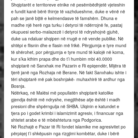
Shqiptarët e territoreve etnike në pesëmbëdhjetë vjeteshin
e fundit kanë bërë thirrje të vazhdueshme, duke e vënë në
pah se janë bijtë e kelmendasve të famshëm. Dhuna e
madhe një herë nga turku i detyroi të ndërrojnë fe, pastaj
okupuesi serbo-malazezë i detyroi të ndryshojnë gjuhë,
duke ua ndaluar shqipen në rrugë e në vende publike. Në
shtëpi e flisnin dhe e flasin më frikë. Përgjumja e tyre mund
të shërohet, por përgjumja e tyre mund të kalojë në koma,
kur s’ka kthim prapa dhe do t’i humbim mbi 40.0000
shqiptarë në Sanxhak me Pazarin e Ri epiqendër, Mijëra të
tjerë janë nga Rozhaja në Berane. Në fakt Sanxhaku ishte i
tëri shqiptarë më pak boshnjakë- muhaxhirë të ardhur nga
Bosnja.
Ndërkaq, në Malësi më popullatën shqiptarë katolike
gjendja është më ndryshe, megjithëse atje është i madh
presioni dhe shpërngulja në SHBA. Ulqinin e katundet e
tjera po i godet krimbi i islamizimit agresiv, i financuar nga
shtetet arabe e të mbështetura nga Podgorica.
Në Rozhajë e Pazar të Ri fondet islamike me agresivitet po
përpiqej t’i shkëpusin nga rizgjimi kombëtar, duke i bërë