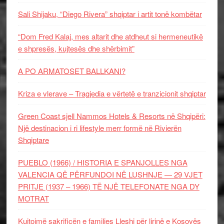
Sali Shijaku, “Diego Rivera” shqiptar i artit tonë kombëtar
“Dom Fred Kalaj, mes altarit dhe atdheut si hermeneutikë
e shpresës, kujtesës dhe shërbimit”
A PO ARMATOSET BALLKANI?
Kriza e vlerave – Tragjedia e vërtetë e tranzicionit shqiptar
Green Coast sjell Nammos Hotels & Resorts në Shqipëri:
Një destinacion i ri lifestyle merr formë në Rivierën
Shqiptare
PUEBLO (1966) / HISTORIA E SPANJOLLES NGA
VALENCIA QË PËRFUNDOI NË LUSHNJE — 29 VJET
PRITJE (1937 – 1966) TË NJË TELEFONATE NGA DY
MOTRAT
Kujtojmë sakrificën e familjes Lleshi për lirinë e Kosovës