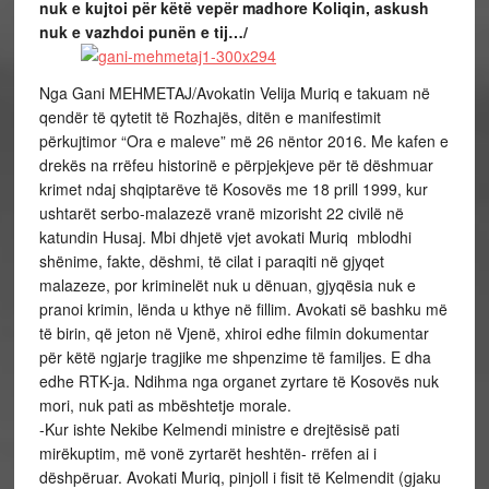
nuk e kujtoi për këtë vepër madhore Koliqin, askush
nuk e vazhdoi punën e tij…/
Nga Gani MEHMETAJ/
Avokatin Velija Muriq e takuam në
qendër të qytetit të Rozhajës, ditën e manifestimit
përkujtimor “Ora e maleve” më 26 nëntor 2016. Me kafen e
drekës na rrëfeu historinë e përpjekjeve për të dëshmuar
krimet ndaj shqiptarëve të Kosovës me 18 prill 1999, kur
ushtarët serbo-malazezë vranë mizorisht 22 civilë në
katundin Husaj. Mbi dhjetë vjet avokati Muriq mblodhi
shënime, fakte, dëshmi, të cilat i paraqiti në gjyqet
malazeze, por kriminelët nuk u dënuan, gjyqësia nuk e
pranoi krimin, lënda u kthye në fillim. Avokati së bashku më
të birin, që jeton në Vjenë, xhiroi edhe filmin dokumentar
për këtë ngjarje tragjike me shpenzime të familjes. E dha
edhe RTK-ja. Ndihma nga organet zyrtare të Kosovës nuk
mori, nuk pati as mbështetje morale.
-Kur ishte Nekibe Kelmendi ministre e drejtësisë pati
mirëkuptim, më vonë zyrtarët heshtën- rrëfen ai i
dëshpëruar. Avokati Muriq, pinjoll i fisit të Kelmendit (gjaku