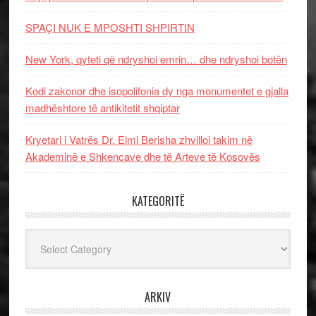
SPAÇI NUK E MPOSHTI SHPIRTIN
New York, qyteti që ndryshoi emrin… dhe ndryshoi botën
Kodi zakonor dhe isopolifonia dy nga monumentet e gjalla
madhështore të antikitetit shqiptar
Kryetari i Vatrës Dr. Elmi Berisha zhvilloi takim në
Akademinë e Shkencave dhe të Arteve të Kosovës
KATEGORITË
Kategoritë
ARKIV