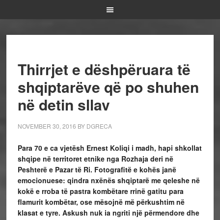
Thirrjet e dëshpëruara të
shqiptarëve që po shuhen
në detin sllav
NOVEMBER 30, 2016
BY
DGRECA
Para 70 e ca vjetësh Ernest Koliqi i madh, hapi shkollat
shqipe në territoret etnike nga Rozhaja deri në
Peshterë e Pazar të Ri. Fotografitë e kohës janë
emocionuese: qindra nxënës shqiptarë me qeleshe në
kokë e rroba të pastra kombëtare rrinë gatitu para
flamurit kombëtar, ose mësojnë më përkushtim në
klasat e tyre. Askush nuk ia ngriti një përmendore dhe