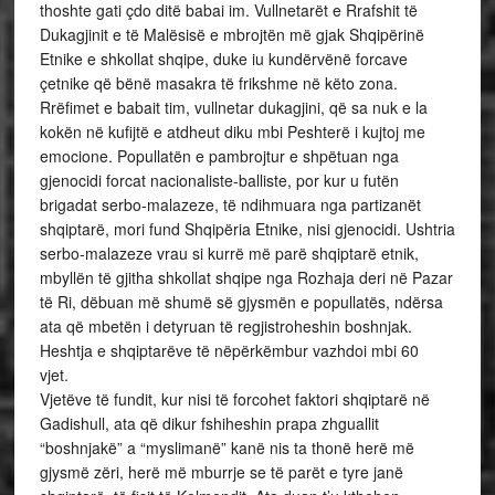
thoshte gati çdo ditë babai im. Vullnetarët e Rrafshit të
Dukagjinit e të Malësisë e mbrojtën më gjak Shqipërinë
Etnike e shkollat shqipe, duke iu kundërvënë forcave
çetnike që bënë masakra të frikshme në këto zona.
Rrëfimet e babait tim, vullnetar dukagjini, që sa nuk e la
kokën në kufijtë e atdheut diku mbi Peshterë i kujtoj me
emocione. Popullatën e pambrojtur e shpëtuan nga
gjenocidi forcat nacionaliste-balliste, por kur u futën
brigadat serbo-malazeze, të ndihmuara nga partizanët
shqiptarë, mori fund Shqipëria Etnike, nisi gjenocidi. Ushtria
serbo-malazeze vrau si kurrë më parë shqiptarë etnik,
mbyllën të gjitha shkollat shqipe nga Rozhaja deri në Pazar
të Ri, dëbuan më shumë së gjysmën e popullatës, ndërsa
ata që mbetën i detyruan të regjistroheshin boshnjak.
Heshtja e shqiptarëve të nëpërkëmbur vazhdoi mbi 60
vjet.
Vjetëve të fundit, kur nisi të forcohet faktori shqiptarë në
Gadishull, ata që dikur fshiheshin prapa zhguallit
“boshnjakë” a “myslimanë” kanë nis ta thonë herë më
gjysmë zëri, herë më mburrje se të parët e tyre janë