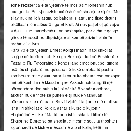
edhe rezistenca e të vjetërve të mos asimiloheshin nuk
mungonte. Sot kjo rezistencë është në shuarje e sipër. “Me
sllav nuk na lidh asgja, po bahemi si ata”, më fliste dikur i
pikëlluar një malësorë nga Shkreli. Ai nuk pajtohej që vajza
a djali i tij të martoheshin më boshnjakë, por e dinte që kjo
gjë do të ndodhte. Shprishja e shkombëtarizimi ishte “e
ardhmja” e tyre…
Para 70 e ca vjetësh Ernest Koliqi i madh, hapi shkollat
shqipe në territoret etnike nga Rozhaja deri në Peshterë e
Pazar të Ri. Fotografitë e kohës janë emocionuese: qindra
nxënës shqiptarë me qeleshe në kokë e rroba të pastra
kombëtare rrinë gatitu para flamurit kombëtar, ose mësojnë
më përkushtim në klasat e tyre. Askush nuk ia ngriti një
përmendore dhe nuk e kujtoi për këtë vepër madhore,
askush nuk e thotë se punën e tij nuk e vazhduan,
përkundrazi e rrënuam. Brezi i vjetër i kujtonte më mall kur
isha i ri shkollat e Koliqit, ashtu sikurse e kujtonin
Shqipërinë Etnike. “Ma të forta ishin shkollat fillore të
Shqipnisë Etnike së sa shkollat e mesme sot”, ta thoshte i
sigurt secili që kishte mësuar në ato shkolla, këtë ma