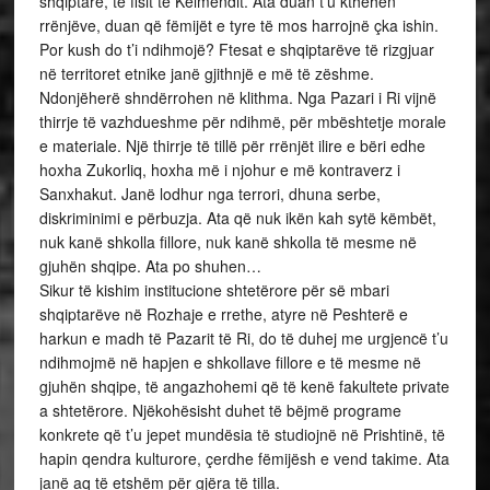
shqiptarë, të fisit të Kelmendit. Ata duan t’u kthehen
rrënjëve, duan që fëmijët e tyre të mos harrojnë çka ishin.
Por kush do t’i ndihmojë? Ftesat e shqiptarëve të rizgjuar
në territoret etnike janë gjithnjë e më të zëshme.
Ndonjëherë shndërrohen në klithma. Nga Pazari i Ri vijnë
thirrje të vazhdueshme për ndihmë, për mbështetje morale
e materiale. Një thirrje të tillë për rrënjët ilire e bëri edhe
hoxha Zukorliq, hoxha më i njohur e më kontraverz i
Sanxhakut. Janë lodhur nga terrori, dhuna serbe,
diskriminimi e përbuzja. Ata që nuk ikën kah sytë këmbët,
nuk kanë shkolla fillore, nuk kanë shkolla të mesme në
gjuhën shqipe. Ata po shuhen…
Sikur të kishim institucione shtetërore për së mbari
shqiptarëve në Rozhaje e rrethe, atyre në Peshterë e
harkun e madh të Pazarit të Ri, do të duhej me urgjencë t’u
ndihmojmë në hapjen e shkollave fillore e të mesme në
gjuhën shqipe, të angazhohemi që të kenë fakultete private
a shtetërore. Njëkohësisht duhet të bëjmë programe
konkrete që t’u jepet mundësia të studiojnë në Prishtinë, të
hapin qendra kulturore, çerdhe fëmijësh e vend takime. Ata
janë aq të etshëm për gjëra të tilla.