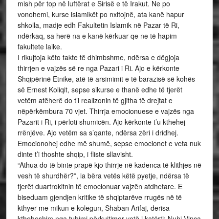
mish për top në luftërat e Sirisë e të Irakut. Ne po
vonohemi, kurse islamikët po nxitojnë, ata kanë hapur
shkolla, madje edh Fakultetin Islamik në Pazar të Ri,
ndërkaq, sa herë na e kanë kërkuar qe ne të hapim
fakultete laike.
I rikujtoja këto fakte të dhimbshme, ndërsa e dëgjoja
thirrjen e vajzës së re nga Pazari i Ri. Ajo e kërkonte
Shqipërinë Etnike, atë të arsimimit e të barazisë së kohës
së Ernest Koliqit, sepse sikurse e thanë edhe të tjerët
vetëm atëherë do t’i realizonin të gjitha të drejtat e
nëpërkëmbura 70 vjet. Thirrja emocionuese e vajzës nga
Pazarit i Ri, i përloti shumicën. Ajo kërkonte t’u kthehej
rrënjëve. Ajo vetëm sa s’qante, ndërsa zëri i dridhej.
Emocionohej edhe më shumë, sepse emocionet e veta nuk
dinte t’i thoshte shqip, i fliste sllavisht.
“Athua do të binte prapë kjo thirrje në kadenca të klithjes në
vesh të shurdhër?”, ia bëra vetës këtë pyetje, ndërsa të
tjerët duartrokitnin të emocionuar vajzën atdhetare. E
biseduam gjendjen kritike të shqiptarëve rrugës në të
kthyer me mikun e kolegun, Shaban Arifaj, derisa
ktheheshim nga tubimi përkujtimor vetë i katërti: Nuhi Vinca