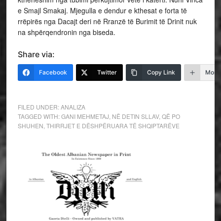
e Smajl Smakaj. Mjegulla e dendur e kthesat e forta të
rrëpirës nga Dacajt deri në Rranzë të Burimit të Drinit nuk
na shpërqendronin nga biseda.
Share via:
Facebook
Twitter
Copy Link
More
FILED UNDER:
ANALIZA
TAGGED WITH:
GANI MEHMETAJ
,
NË DETIN SLLAV
,
QË PO
SHUHEN
,
THIRRJET E DËSHPËRUARA TË SHQIPTARËVE