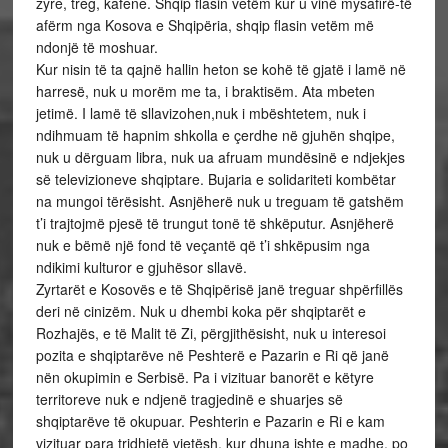
zyre, treg, kafene. Shqip flasin vetëm kur u vinë mysafirë-të
afërm nga Kosova e Shqipëria, shqip flasin vetëm më
ndonjë të moshuar.
Kur nisin të ta qajnë hallin heton se kohë të gjatë i lamë në
harresë, nuk u morëm me ta, i braktisëm. Ata mbeten
jetimë. I lamë të sllavizohen,nuk i mbështetem, nuk i
ndihmuam të hapnim shkolla e çerdhe në gjuhën shqipe,
nuk u dërguam libra, nuk ua afruam mundësinë e ndjekjes
së televizioneve shqiptare. Bujaria e solidariteti kombëtar
na mungoi tërësisht. Asnjëherë nuk u treguam të gatshëm
t’i trajtojmë pjesë të trungut tonë të shkëputur. Asnjëherë
nuk e bëmë një fond të veçantë që t’i shkëpusim nga
ndikimi kulturor e gjuhësor sllavë.
Zyrtarët e Kosovës e të Shqipërisë janë treguar shpërfillës
deri në cinizëm. Nuk u dhembi koka për shqiptarët e
Rozhajës, e të Malit të Zi, përgjithësisht, nuk u interesoi
pozita e shqiptarëve në Peshterë e Pazarin e Ri që janë
nën okupimin e Serbisë. Pa i vizituar banorët e këtyre
territoreve nuk e ndjenë tragjedinë e shuarjes së
shqiptarëve të okupuar. Peshterin e Pazarin e Ri e kam
vizituar para tridhjetë vjetësh, kur dhuna ishte e madhe, po