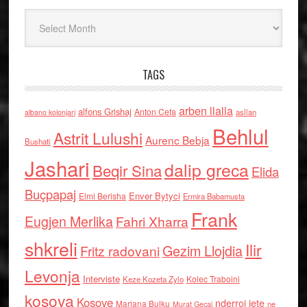
Arkiv
TAGS
arben llalla
alfons Grishaj
Anton Cefa
asllan
albano kolonjari
Behlul
Astrit Lulushi
Aurenc Bebja
Bushati
Jashari
dalip greca
Beqir Sina
Elida
Buçpapaj
Enver Bytyci
Elmi Berisha
Ermira Babamusta
Frank
Eugjen Merlika
Fahri Xharra
shkreli
Ilir
Gezim Llojdia
Fritz radovani
Levonja
Interviste
Kolec Traboini
Keze Kozeta Zylo
kosova
Kosove
nderroi jete
Marjana Bulku
ne
Murat Gecaj