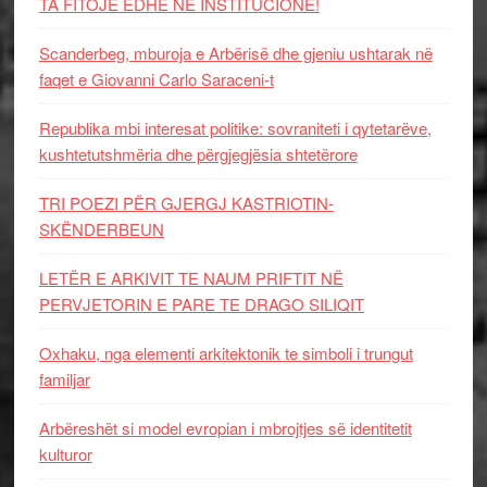
TA FITOJË EDHE NË INSTITUCIONE!
Scanderbeg, mburoja e Arbërisë dhe gjeniu ushtarak në
faqet e Giovanni Carlo Saraceni-t
Republika mbi interesat politike: sovraniteti i qytetarëve,
kushtetutshmëria dhe përgjegjësia shtetërore
TRI POEZI PËR GJERGJ KASTRIOTIN-
SKËNDERBEUN
LETËR E ARKIVIT TE NAUM PRIFTIT NË
PERVJETORIN E PARE TE DRAGO SILIQIT
Oxhaku, nga elementi arkitektonik te simboli i trungut
familjar
Arbëreshët si model evropian i mbrojtjes së identitetit
kulturor