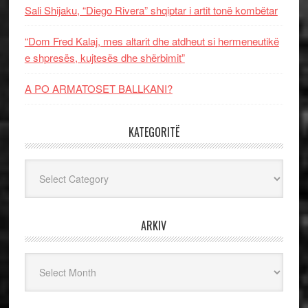
Sali Shijaku, “Diego Rivera” shqiptar i artit tonë kombëtar
“Dom Fred Kalaj, mes altarit dhe atdheut si hermeneutikë
e shpresës, kujtesës dhe shërbimit”
A PO ARMATOSET BALLKANI?
KATEGORITË
Kategoritë
ARKIV
Arkiv