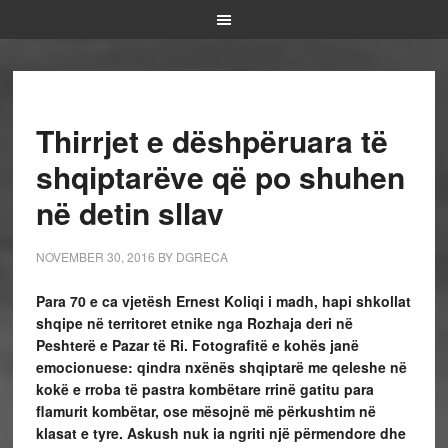
Thirrjet e dëshpëruara të
shqiptarëve që po shuhen
në detin sllav
NOVEMBER 30, 2016
BY
DGRECA
Para 70 e ca vjetësh Ernest Koliqi i madh, hapi shkollat
shqipe në territoret etnike nga Rozhaja deri në
Peshterë e Pazar të Ri. Fotografitë e kohës janë
emocionuese: qindra nxënës shqiptarë me qeleshe në
kokë e rroba të pastra kombëtare rrinë gatitu para
flamurit kombëtar, ose mësojnë më përkushtim në
klasat e tyre. Askush nuk ia ngriti një përmendore dhe