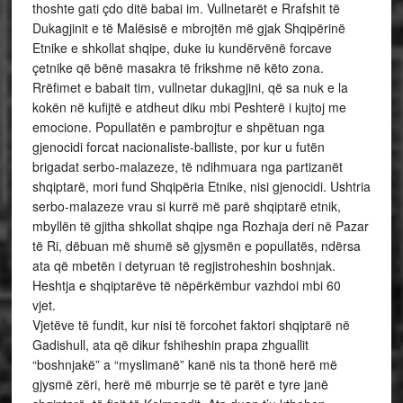
thoshte gati çdo ditë babai im. Vullnetarët e Rrafshit të
Dukagjinit e të Malësisë e mbrojtën më gjak Shqipërinë
Etnike e shkollat shqipe, duke iu kundërvënë forcave
çetnike që bënë masakra të frikshme në këto zona.
Rrëfimet e babait tim, vullnetar dukagjini, që sa nuk e la
kokën në kufijtë e atdheut diku mbi Peshterë i kujtoj me
emocione. Popullatën e pambrojtur e shpëtuan nga
gjenocidi forcat nacionaliste-balliste, por kur u futën
brigadat serbo-malazeze, të ndihmuara nga partizanët
shqiptarë, mori fund Shqipëria Etnike, nisi gjenocidi. Ushtria
serbo-malazeze vrau si kurrë më parë shqiptarë etnik,
mbyllën të gjitha shkollat shqipe nga Rozhaja deri në Pazar
të Ri, dëbuan më shumë së gjysmën e popullatës, ndërsa
ata që mbetën i detyruan të regjistroheshin boshnjak.
Heshtja e shqiptarëve të nëpërkëmbur vazhdoi mbi 60
vjet.
Vjetëve të fundit, kur nisi të forcohet faktori shqiptarë në
Gadishull, ata që dikur fshiheshin prapa zhguallit
“boshnjakë” a “myslimanë” kanë nis ta thonë herë më
gjysmë zëri, herë më mburrje se të parët e tyre janë