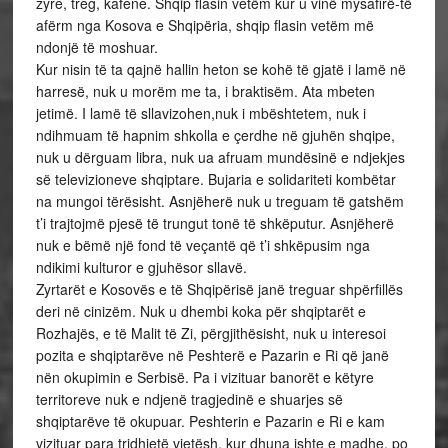
zyre, treg, kafene. Shqip flasin vetëm kur u vinë mysafirë-të
afërm nga Kosova e Shqipëria, shqip flasin vetëm më
ndonjë të moshuar.
Kur nisin të ta qajnë hallin heton se kohë të gjatë i lamë në
harresë, nuk u morëm me ta, i braktisëm. Ata mbeten
jetimë. I lamë të sllavizohen,nuk i mbështetem, nuk i
ndihmuam të hapnim shkolla e çerdhe në gjuhën shqipe,
nuk u dërguam libra, nuk ua afruam mundësinë e ndjekjes
së televizioneve shqiptare. Bujaria e solidariteti kombëtar
na mungoi tërësisht. Asnjëherë nuk u treguam të gatshëm
t’i trajtojmë pjesë të trungut tonë të shkëputur. Asnjëherë
nuk e bëmë një fond të veçantë që t’i shkëpusim nga
ndikimi kulturor e gjuhësor sllavë.
Zyrtarët e Kosovës e të Shqipërisë janë treguar shpërfillës
deri në cinizëm. Nuk u dhembi koka për shqiptarët e
Rozhajës, e të Malit të Zi, përgjithësisht, nuk u interesoi
pozita e shqiptarëve në Peshterë e Pazarin e Ri që janë
nën okupimin e Serbisë. Pa i vizituar banorët e këtyre
territoreve nuk e ndjenë tragjedinë e shuarjes së
shqiptarëve të okupuar. Peshterin e Pazarin e Ri e kam
vizituar para tridhjetë vjetësh, kur dhuna ishte e madhe, po