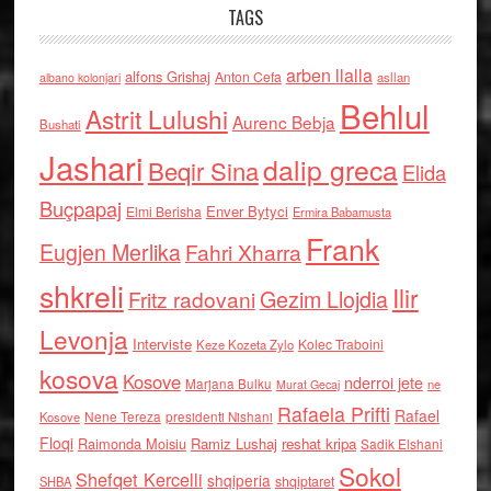
TAGS
arben llalla
alfons Grishaj
Anton Cefa
asllan
albano kolonjari
Behlul
Astrit Lulushi
Aurenc Bebja
Bushati
Jashari
dalip greca
Beqir Sina
Elida
Buçpapaj
Enver Bytyci
Elmi Berisha
Ermira Babamusta
Frank
Eugjen Merlika
Fahri Xharra
shkreli
Ilir
Gezim Llojdia
Fritz radovani
Levonja
Interviste
Kolec Traboini
Keze Kozeta Zylo
kosova
Kosove
nderroi jete
Marjana Bulku
ne
Murat Gecaj
Rafaela Prifti
Rafael
Nene Tereza
Kosove
presidenti Nishani
Floqi
Raimonda Moisiu
Ramiz Lushaj
reshat kripa
Sadik Elshani
Sokol
Shefqet Kercelli
shqiperia
shqiptaret
SHBA