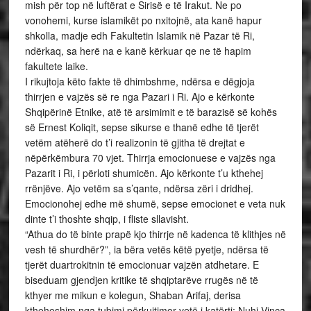
mish për top në luftërat e Sirisë e të Irakut. Ne po
vonohemi, kurse islamikët po nxitojnë, ata kanë hapur
shkolla, madje edh Fakultetin Islamik në Pazar të Ri,
ndërkaq, sa herë na e kanë kërkuar qe ne të hapim
fakultete laike.
I rikujtoja këto fakte të dhimbshme, ndërsa e dëgjoja
thirrjen e vajzës së re nga Pazari i Ri. Ajo e kërkonte
Shqipërinë Etnike, atë të arsimimit e të barazisë së kohës
së Ernest Koliqit, sepse sikurse e thanë edhe të tjerët
vetëm atëherë do t’i realizonin të gjitha të drejtat e
nëpërkëmbura 70 vjet. Thirrja emocionuese e vajzës nga
Pazarit i Ri, i përloti shumicën. Ajo kërkonte t’u kthehej
rrënjëve. Ajo vetëm sa s’qante, ndërsa zëri i dridhej.
Emocionohej edhe më shumë, sepse emocionet e veta nuk
dinte t’i thoshte shqip, i fliste sllavisht.
“Athua do të binte prapë kjo thirrje në kadenca të klithjes në
vesh të shurdhër?”, ia bëra vetës këtë pyetje, ndërsa të
tjerët duartrokitnin të emocionuar vajzën atdhetare. E
biseduam gjendjen kritike të shqiptarëve rrugës në të
kthyer me mikun e kolegun, Shaban Arifaj, derisa
ktheheshim nga tubimi përkujtimor vetë i katërti: Nuhi Vinca