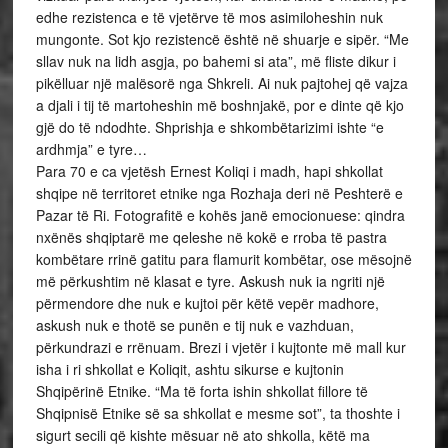
edhe rezistenca e të vjetërve të mos asimiloheshin nuk
mungonte. Sot kjo rezistencë është në shuarje e sipër. “Me
sllav nuk na lidh asgja, po bahemi si ata”, më fliste dikur i
pikëlluar një malësorë nga Shkreli. Ai nuk pajtohej që vajza
a djali i tij të martoheshin më boshnjakë, por e dinte që kjo
gjë do të ndodhte. Shprishja e shkombëtarizimi ishte “e
ardhmja” e tyre…
Para 70 e ca vjetësh Ernest Koliqi i madh, hapi shkollat
shqipe në territoret etnike nga Rozhaja deri në Peshterë e
Pazar të Ri. Fotografitë e kohës janë emocionuese: qindra
nxënës shqiptarë me qeleshe në kokë e rroba të pastra
kombëtare rrinë gatitu para flamurit kombëtar, ose mësojnë
më përkushtim në klasat e tyre. Askush nuk ia ngriti një
përmendore dhe nuk e kujtoi për këtë vepër madhore,
askush nuk e thotë se punën e tij nuk e vazhduan,
përkundrazi e rrënuam. Brezi i vjetër i kujtonte më mall kur
isha i ri shkollat e Koliqit, ashtu sikurse e kujtonin
Shqipërinë Etnike. “Ma të forta ishin shkollat fillore të
Shqipnisë Etnike së sa shkollat e mesme sot”, ta thoshte i
sigurt secili që kishte mësuar në ato shkolla, këtë ma