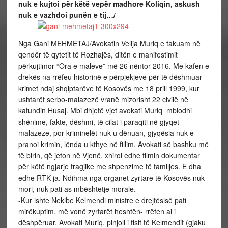
nuk e kujtoi për këtë vepër madhore Koliqin, askush
nuk e vazhdoi punën e tij…/
Nga Gani MEHMETAJ/
Avokatin Velija Muriq e takuam në
qendër të qytetit të Rozhajës, ditën e manifestimit
përkujtimor “Ora e maleve” më 26 nëntor 2016. Me kafen e
drekës na rrëfeu historinë e përpjekjeve për të dëshmuar
krimet ndaj shqiptarëve të Kosovës me 18 prill 1999, kur
ushtarët serbo-malazezë vranë mizorisht 22 civilë në
katundin Husaj. Mbi dhjetë vjet avokati Muriq mblodhi
shënime, fakte, dëshmi, të cilat i paraqiti në gjyqet
malazeze, por kriminelët nuk u dënuan, gjyqësia nuk e
pranoi krimin, lënda u kthye në fillim. Avokati së bashku më
të birin, që jeton në Vjenë, xhiroi edhe filmin dokumentar
për këtë ngjarje tragjike me shpenzime të familjes. E dha
edhe RTK-ja. Ndihma nga organet zyrtare të Kosovës nuk
mori, nuk pati as mbështetje morale.
-Kur ishte Nekibe Kelmendi ministre e drejtësisë pati
mirëkuptim, më vonë zyrtarët heshtën- rrëfen ai i
dëshpëruar. Avokati Muriq, pinjoll i fisit të Kelmendit (gjaku