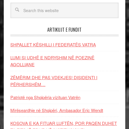
ARTIKUJT E FUNDIT
SHPALLET KËSHILLI I FEDERATËS VATRA
LUMI SI UDHË E NDRYSHIM NË POEZINË
AGOLLIANE
ZËMËRIM DHE PAS VDEKJES! DISIDENTI I
PËRHERSHËM…
Patriotë nga Shqipëria vizituan Vatrën
Mirëseardhje në Shqipëri, Ambasador Eric Wendt
KOSOVA E KA FITUAR LUFTËN, POR PAQEN DUHET