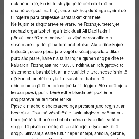
nuk bëhet ujë, kjo ishte shtytje që të përballet më aq
shumë peripeci, na tha), ende nuk heq dorë nga synimi që
t’i nxjerrë para drejtësisë ushtarakët kriminelë.
Në kujtim të shqiptarëve të vrarë, në Rozhajë, tetët vjet
radhazi organizohet nga intelektuali Ali Daci takimi
përkujtimor “Ora e maleve”, ku vijnë personalitete e
shkrimtarë nga të gjitha territoret etnike. Ata e rifreskojnë
kujtesën, sepse pjesa jo e vogël e kësaj popullate dikur
puro shqiptare, kanë nis ta harrojnë gjuhën shqipe dhe të
kaluarën. Rozhajasit me 1999, u ndihmuan refugjatëve të
sistemohen, bashkëjetuan me vuajtjet e tyre, sepse ishin të
një kombi, poetët e qytetit u kushtuan balada të
dhimbshme që të emocionojnë kur i dëgjon. Atë mbrëmje u
lexuan poezi, por u bënë edhe biseda për pozitën e
shqiptarëve në territoret etnike.
Pjesë e madhe e shqiptarëve nga presioni janë regjistruar
boshnjak. Disa më vështirësi e flasin shqipen, ndërsa nuk
harrojnë të ta thonë se babai e nëna e tyre dinin vetëm
shqip. Të pikëlluar rrëfejnë se si fëmijët e tyre nuk dinë
shqip. Sllavishtja është futur nëpër shtëpi, shkolla, çerdhe,