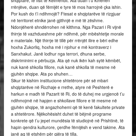
shqiptarë, të fisit të Kelmendit. Ata duan t’u kthehen
rrënjëve, duan që fëmijët e tyre të mos harrojnë çka ishin.
Por kush do t’i ndihmojë? Ftesat e shqiptarëve të rizgjuar
në territoret etnike janë gjithnjë e më të zëshme.
Ndonjëherë shndërrohen në klithma. Nga Pazari i Ri vijnë
thirrje të vazhdueshme për ndihmë, për mbështetje morale
e materiale. Një thirrje të tillë për rrënjët ilire e bëri edhe
hoxha Zukorliq, hoxha më i njohur e më kontraverz i
Sanxhakut. Janë lodhur nga terrori, dhuna serbe,
diskriminimi e përbuzja. Ata që nuk ikën kah sytë këmbët,
nuk kanë shkolla fillore, nuk kanë shkolla të mesme në
gjuhën shqipe. Ata po shuhen…
Sikur të kishim institucione shtetërore për së mbari
shqiptarëve në Rozhaje e rrethe, atyre në Peshterë e
harkun e madh të Pazarit të Ri, do të duhej me urgjencë t’u
ndihmojmë në hapjen e shkollave fillore e të mesme në
gjuhën shqipe, të angazhohemi që të kenë fakultete private
a shtetërore. Njëkohësisht duhet të bëjmë programe
konkrete që t’u jepet mundësia të studiojnë në Prishtinë, të
hapin qendra kulturore, çerdhe fëmijësh e vend takime. Ata
janë aq të etshëm për gjëra të tilla.