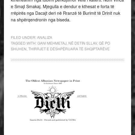
e Smajl Smakaj. Mjegulla e dendur e kthesat e forta të
rrëpirës nga Dacajt deri në Rranzë të Burimit të Drinit nuk
na shpërqendronin nga biseda.
FILED UNDER:
ANALIZA
TAGGED WITH:
GANI MEHMETAJ
,
NË DETIN SLLAV
,
QË PO
SHUHEN
,
THIRRJET E DËSHPËRUARA TË SHQIPTARËVE