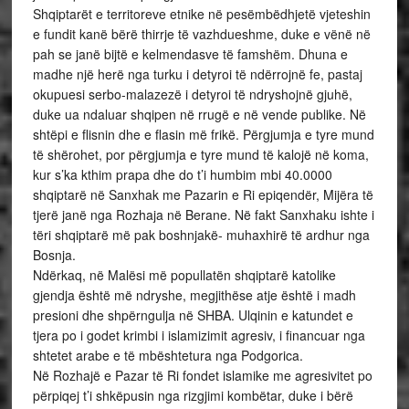
Shqiptarët e territoreve etnike në pesëmbëdhjetë vjeteshin
e fundit kanë bërë thirrje të vazhdueshme, duke e vënë në
pah se janë bijtë e kelmendasve të famshëm. Dhuna e
madhe një herë nga turku i detyroi të ndërrojnë fe, pastaj
okupuesi serbo-malazezë i detyroi të ndryshojnë gjuhë,
duke ua ndaluar shqipen në rrugë e në vende publike. Në
shtëpi e flisnin dhe e flasin më frikë. Përgjumja e tyre mund
të shërohet, por përgjumja e tyre mund të kalojë në koma,
kur s’ka kthim prapa dhe do t’i humbim mbi 40.0000
shqiptarë në Sanxhak me Pazarin e Ri epiqendër, Mijëra të
tjerë janë nga Rozhaja në Berane. Në fakt Sanxhaku ishte i
tëri shqiptarë më pak boshnjakë- muhaxhirë të ardhur nga
Bosnja.
Ndërkaq, në Malësi më popullatën shqiptarë katolike
gjendja është më ndryshe, megjithëse atje është i madh
presioni dhe shpërngulja në SHBA. Ulqinin e katundet e
tjera po i godet krimbi i islamizimit agresiv, i financuar nga
shtetet arabe e të mbështetura nga Podgorica.
Në Rozhajë e Pazar të Ri fondet islamike me agresivitet po
përpiqej t’i shkëpusin nga rizgjimi kombëtar, duke i bërë