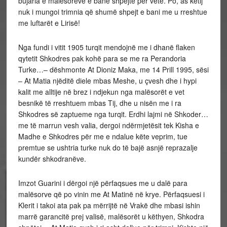
bujaria e malësorëve e bane shpejtë per vete. Po, as këtij
nuk i mungoi trimnia që shumë shpejt e bani me u rreshtue
me luftarët e Lirisë!
Nga fundi i vitit 1905 turqit mendojnë me i dhanë flaken
qytetit Shkodres pak kohë para se me ra Perandoria
Turke…– dëshmonte At Dioniz Maka, me 14 Prill 1995, sësi
– At Matia njëditë diele mbas Meshe, u çvesh dhe i hypi
kalit me alltije në brez i ndjekun nga malësorët e vet
besnikë të rreshtuem mbas Tij, dhe u nisën me i ra
Shkodres së zaptueme nga turqit. Erdhi lajmi në Shkoder…
me të marrun vesh valia, dergoi ndërmjetësit tek Kisha e
Madhe e Shkodres për me e ndalue këte veprim, tue
premtue se ushtria turke nuk do të bajë asnjë reprazalje
kundër shkodranëve.
Imzot Guarini i dërgoi një përfaqsues me u dalë para
malësorve që po vinin me At Matinë në krye. Përfaqsuesi i
Klerit i takoi ata pak pa mërrijtë në Vrakë dhe mbasi ishin
marrë garancitë prej valisë, malësorët u këthyen, Shkodra