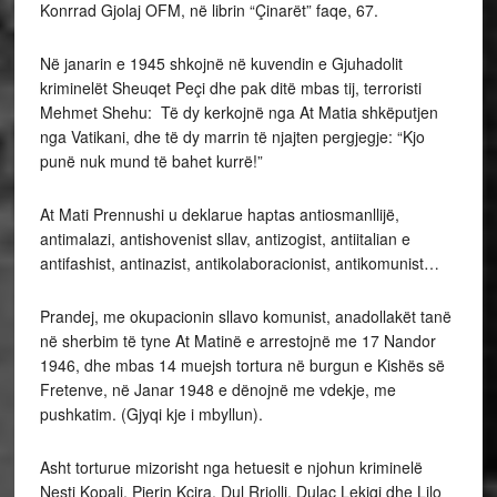
Konrrad Gjolaj OFM, në librin “Çinarët” faqe, 67.
Në janarin e 1945 shkojnë në kuvendin e Gjuhadolit
kriminelët Sheuqet Peçi dhe pak ditë mbas tij, terroristi
Mehmet Shehu: Të dy kerkojnë nga At Matia shkëputjen
nga Vatikani, dhe të dy marrin të njajten pergjegje: “Kjo
punë nuk mund të bahet kurrë!”
At Mati Prennushi u deklarue haptas antiosmanllijë,
antimalazi, antishovenist sllav, antizogist, antiitalian e
antifashist, antinazist, antikolaboracionist, antikomunist…
Prandej, me okupacionin sllavo komunist, anadollakët tanë
në sherbim të tyne At Matinë e arrestojnë me 17 Nandor
1946, dhe mbas 14 muejsh tortura në burgun e Kishës së
Fretenve, në Janar 1948 e dënojnë me vdekje, me
pushkatim. (Gjyqi kje i mbyllun).
Asht torturue mizorisht nga hetuesit e njohun kriminelë
Nesti Kopali, Pjerin Kçira, Dul Rrjolli, Dulaç Lekiqi dhe Lilo