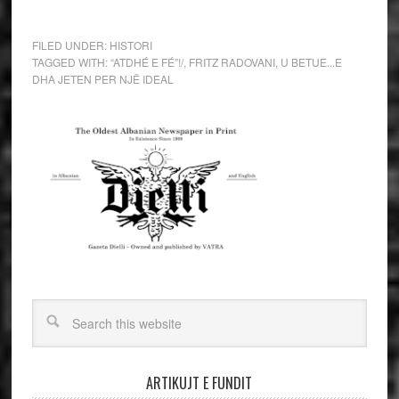
FILED UNDER:
HISTORI
TAGGED WITH:
“ATDHÉ E FÉ”!/
,
FRITZ RADOVANI
,
U BETUE...E
DHA JETEN PER NJË IDEAL
ARTIKUJT E FUNDIT