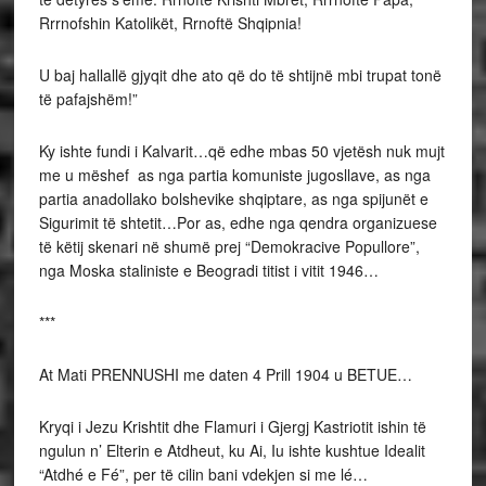
Rrrnofshin Katolikët, Rrnoftë Shqipnia!
U baj hallallë gjyqit dhe ato që do të shtijnë mbi trupat tonë
të pafajshëm!”
Ky ishte fundi i Kalvarit…që edhe mbas 50 vjetësh nuk mujt
me u mëshef as nga partia komuniste jugosllave, as nga
partia anadollako bolshevike shqiptare, as nga spijunët e
Sigurimit të shtetit…Por as, edhe nga qendra organizuese
të këtij skenari në shumë prej “Demokracive Popullore”,
nga Moska staliniste e Beogradi titist i vitit 1946…
***
At Mati PRENNUSHI me daten 4 Prill 1904 u BETUE…
Kryqi i Jezu Krishtit dhe Flamuri i Gjergj Kastriotit ishin të
ngulun n’ Elterin e Atdheut, ku Ai, Iu ishte kushtue Idealit
“Atdhé e Fé”, per të cilin bani vdekjen si me lé…