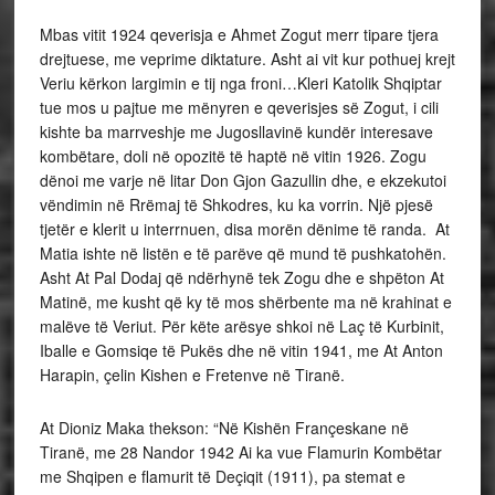
Mbas vitit 1924 qeverisja e Ahmet Zogut merr tipare tjera
drejtuese, me veprime diktature. Asht ai vit kur pothuej krejt
Veriu kërkon largimin e tij nga froni…Kleri Katolik Shqiptar
tue mos u pajtue me mënyren e qeverisjes së Zogut, i cili
kishte ba marrveshje me Jugosllavinë kundër interesave
kombëtare, doli në opozitë të haptë në vitin 1926. Zogu
dënoi me varje në litar Don Gjon Gazullin dhe, e ekzekutoi
vëndimin në Rrëmaj të Shkodres, ku ka vorrin. Një pjesë
tjetër e klerit u interrnuen, disa morën dënime të randa. At
Matia ishte në listën e të parëve që mund të pushkatohën.
Asht At Pal Dodaj që ndërhynë tek Zogu dhe e shpëton At
Matinë, me kusht që ky të mos shërbente ma në krahinat e
malëve të Veriut. Për këte arësye shkoi në Laç të Kurbinit,
Iballe e Gomsiqe të Pukës dhe në vitin 1941, me At Anton
Harapin, çelin Kishen e Fretenve në Tiranë.
At Dioniz Maka thekson: “Në Kishën Françeskane në
Tiranë, me 28 Nandor 1942 Ai ka vue Flamurin Kombëtar
me Shqipen e flamurit të Deçiqit (1911), pa stemat e