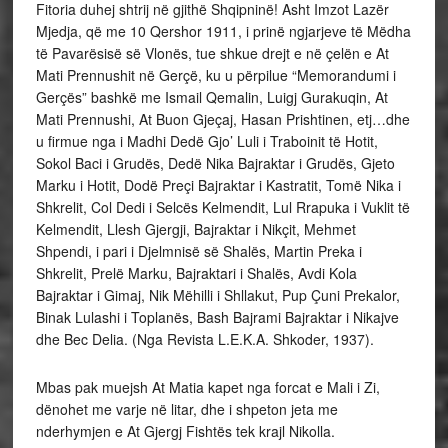
Fitoria duhej shtrij në gjithë Shqipninë! Asht Imzot Lazër
Mjedja, që me 10 Qershor 1911, i prinë ngjarjeve të Mëdha
të Pavarësisë së Vlonës, tue shkue drejt e në çelën e At
Mati Prennushit në Gerçë, ku u përpilue “Memorandumi i
Gerçës” bashkë me Ismail Qemalin, Luigj Gurakuqin, At
Mati Prennushi, At Buon Gjeçaj, Hasan Prishtinen, etj…dhe
u firmue nga i Madhi Dedë Gjo’ Luli i Traboinit të Hotit,
Sokol Baci i Grudës, Dedë Nika Bajraktar i Grudës, Gjeto
Marku i Hotit, Dodë Preçi Bajraktar i Kastratit, Tomë Nika i
Shkrelit, Col Dedi i Selcës Kelmendit, Lul Rrapuka i Vuklit të
Kelmendit, Llesh Gjergji, Bajraktar i Nikçit, Mehmet
Shpendi, i pari i Djelmnisë së Shalës, Martin Preka i
Shkrelit, Prelë Marku, Bajraktari i Shalës, Avdi Kola
Bajraktar i Gimaj, Nik Mëhilli i Shllakut, Pup Çuni Prekalor,
Binak Lulashi i Toplanës, Bash Bajrami Bajraktar i Nikajve
dhe Bec Delia. (Nga Revista L.E.K.A. Shkoder, 1937).
Mbas pak muejsh At Matia kapet nga forcat e Mali i Zi,
dënohet me varje në litar, dhe i shpeton jeta me
nderhymjen e At Gjergj Fishtës tek krajl Nikolla.