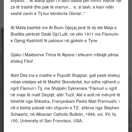
shpëtoi… At Matia qysh i ri asht dallue për trimni. Kishte një
za të trashë dhe pak të marrun… e, si tash, e kam ndër
veshë zanin e Tij kur këndonte Gloria!..”
At Matia bashkë me At Buon Gjeçaj janë të dy tek Maja e
Bratilës përkrah Dedë Gjo’Lulit, në vitin 1911 me Flamurin
e Gjergj Kastriotit të palosun në gjoksin e Tyne.
Gjaku i Malësorve Trima të Alpeve i shkuem rrëkajë përsa
shekuj Fitoi!
Asht Dita ma e madhe e Popullit Shqiptar, gati pesë shekuj
mbas vdekjes së të Madhit Skenderbé, kur edhe njëherë u
ngrit Flamuri i Tij, me Shqipën Dykrenare.“Flamuri u ngrit
në maje të malit Deçiqit, afër Tuzit. Até e solli në mënyrë të
fshehtë nga Shkodra, Françeskani Padre Mati Prennushi, i
cili e kishte palosë nën zhgunin e Tij”, shkrue nga Stephen
Schwartz, në Albanian Catholic Bulletin, 1994, vol. XV, fq.
150, University of San Francisco, USA.