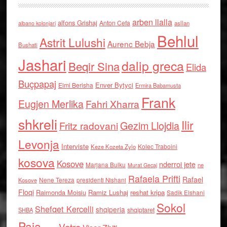
arben llalla
alfons Grishaj
Anton Cefa
asllan
albano kolonjari
Behlul
Astrit Lulushi
Aurenc Bebja
Bushati
Jashari
dalip greca
Beqir Sina
Elida
Buçpapaj
Enver Bytyci
Elmi Berisha
Ermira Babamusta
Frank
Eugjen Merlika
Fahri Xharra
shkreli
Ilir
Gezim Llojdia
Fritz radovani
Levonja
Interviste
Kolec Traboini
Keze Kozeta Zylo
kosova
Kosove
nderroi jete
Marjana Bulku
ne
Murat Gecaj
Rafaela Prifti
Rafael
Nene Tereza
Kosove
presidenti Nishani
Floqi
Raimonda Moisiu
Ramiz Lushaj
reshat kripa
Sadik Elshani
Sokol
Shefqet Kercelli
shqiperia
shqiptaret
SHBA
Paja
Vatra