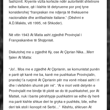
fashizmit. Kryente vizita kortezie ndër autoritetët shtetnore
edhe italiane, që i kishte të detyrueme por prej tyne
konsiderohej “françeskan me ndjenja të theksueme
nacionaliste dhe antifashiste italiane.” (Dëshmi e
A.D.Makës, viti 1995, në Shkoder).
Në vitin 1943 At Matia asht zgjedhë Provinçial i
Françeskanëve të Shqipnisë.
Diskutohej me u zgjedhë Ky, ose At Çiprian Nika…Merr
fjalen At Matia:
“Jo!.. Mos me e zgjedhë At Çiprianin, se komunistat punën
e parë që kanë me ba, kanë me pushkatue Provinçialin,
prandej t’a ruejmë At Çiprianin për ma vonë mbasi asht i ri
dhe i vlefshëm shumë për né”. “Ai e mori vetë detyrën e
Provinçialit me bindje të plotë se do të pushkatohet, por At
Matisë, nuk i bante përshtypje pushkatimi se edhe dy herë
ma parë kishte shkue deri te gryka e pushkës, bile, edhe
deri tek stoli i konopit në Serbi…” Kështu, shkruen At