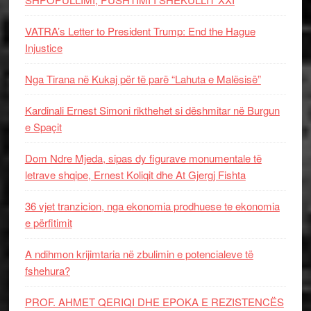
VATRA’s Letter to President Trump: End the Hague
Injustice
Nga Tirana në Kukaj për të parë “Lahuta e Malësisë”
Kardinali Ernest Simoni rikthehet si dëshmitar në Burgun
e Spaçit
Dom Ndre Mjeda, sipas dy figurave monumentale të
letrave shqipe, Ernest Koliqit dhe At Gjergj Fishta
36 vjet tranzicion, nga ekonomia prodhuese te ekonomia
e përfitimit
A ndihmon krijimtaria në zbulimin e potencialeve të
fshehura?
PROF. AHMET QERIQI DHE EPOKA E REZISTENCЁS