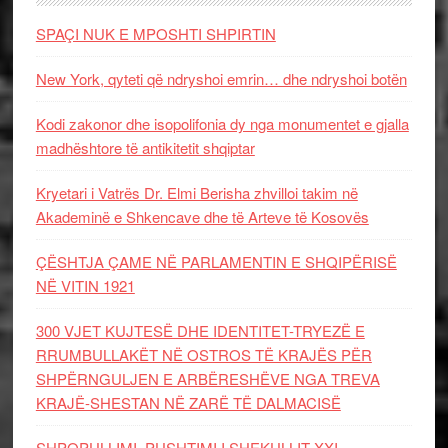
SPAÇI NUK E MPOSHTI SHPIRTIN
New York, qyteti që ndryshoi emrin… dhe ndryshoi botën
Kodi zakonor dhe isopolifonia dy nga monumentet e gjalla
madhështore të antikitetit shqiptar
Kryetari i Vatrës Dr. Elmi Berisha zhvilloi takim në
Akademinë e Shkencave dhe të Arteve të Kosovës
ÇËSHTJA ÇAME NË PARLAMENTIN E SHQIPËRISË
NË VITIN 1921
300 VJET KUJTESË DHE IDENTITET-TRYEZË E
RRUMBULLAKËT NË OSTROS TË KRAJËS PËR
SHPËRNGULJEN E ARBËRESHËVE NGA TREVA
KRAJË-SHESTAN NË ZARË TË DALMACISË
SHPOPULLIMI, PUSHTIMI I SHEKULLIT XXI