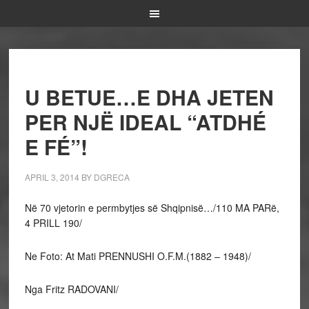
U BETUE…E DHA JETEN
PER NJË IDEAL “ATDHÉ
E FÉ”!
APRIL 3, 2014
BY
DGRECA
Në 70 vjetorin e permbytjes së Shqipnisë…/
110 MA PARë,
4 PRILL 190/
Ne Foto: At Mati PRENNUSHI O.F.M.(1882 – 1948)/
Nga Fritz RADOVANI/