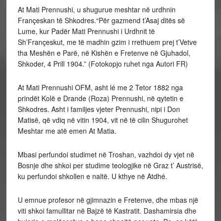
At Mati Prennushi, u shugurue meshtar në urdhnin
Françeskan të Shkodres.“Për gazmend t’Asaj ditës së
Lume, kur Padër Mati Prennushi i Urdhnit të
Sh’Françeskut, me të madhin gzim i rrethuem prej t’Vetve
tha Meshën e Parë, në Kishën e Fretenve në Gjuhadol,
Shkoder, 4 Prill 1904.” (Fotokopjo ruhet nga Autori FR)
At Mati Prennushi OFM, asht lé me 2 Tetor 1882 nga
prindët Kolë e Drande (Roza) Prennushi, në qytetin e
Shkodres. Asht i familjes vjeter Prennushi, nipi i Don
Matisë, që vdiq në vitin 1904, vit në të cilin Shugurohet
Meshtar me atë emen At Matia.
Mbasi perfundoi studimet në Troshan, vazhdoi dy vjet në
Bosnje dhe shkoi per studime teologjike në Graz t’ Austrisë,
ku perfundoi shkollen e naltë. U kthye në Atdhé.
U emnue profesor në gjimnazin e Fretenve, dhe mbas një
viti shkoi famullitar në Bajzë të Kastratit. Dashamirsia dhe