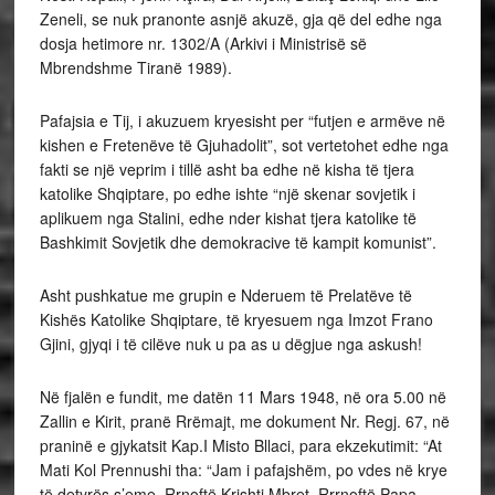
Zeneli, se nuk pranonte asnjë akuzë, gja që del edhe nga
dosja hetimore nr. 1302/A (Arkivi i Ministrisë së
Mbrendshme Tiranë 1989).
Pafajsia e Tij, i akuzuem kryesisht per “futjen e armëve në
kishen e Fretenëve të Gjuhadolit”, sot vertetohet edhe nga
fakti se një veprim i tillë asht ba edhe në kisha të tjera
katolike Shqiptare, po edhe ishte “një skenar sovjetik i
aplikuem nga Stalini, edhe nder kishat tjera katolike të
Bashkimit Sovjetik dhe demokracive të kampit komunist”.
Asht pushkatue me grupin e Nderuem të Prelatëve të
Kishës Katolike Shqiptare, të kryesuem nga Imzot Frano
Gjini, gjyqi i të cilëve nuk u pa as u dëgjue nga askush!
Në fjalën e fundit, me datën 11 Mars 1948, në ora 5.00 në
Zallin e Kirit, pranë Rrëmajt, me dokument Nr. Regj. 67, në
praninë e gjykatsit Kap.I Misto Bllaci, para ekzekutimit: “At
Mati Kol Prennushi tha: “Jam i pafajshëm, po vdes në krye
të detyrës s’eme. Rrnoftë Krishti Mbret, Rrrnoftë Papa,