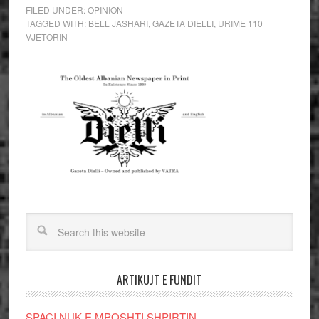
FILED UNDER:
OPINION
TAGGED WITH:
BELL JASHARI
,
GAZETA DIELLI
,
URIME 110
VJETORIN
ARTIKUJT E FUNDIT
SPAÇI NUK E MPOSHTI SHPIRTIN