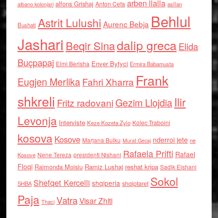
arben llalla
alfons Grishaj
Anton Cefa
asllan
albano kolonjari
Behlul
Astrit Lulushi
Aurenc Bebja
Bushati
Jashari
dalip greca
Beqir Sina
Elida
Buçpapaj
Enver Bytyci
Elmi Berisha
Ermira Babamusta
Frank
Eugjen Merlika
Fahri Xharra
shkreli
Ilir
Gezim Llojdia
Fritz radovani
Levonja
Interviste
Kolec Traboini
Keze Kozeta Zylo
kosova
Kosove
nderroi jete
Marjana Bulku
ne
Murat Gecaj
Rafaela Prifti
Rafael
Nene Tereza
Kosove
presidenti Nishani
Floqi
Raimonda Moisiu
Ramiz Lushaj
reshat kripa
Sadik Elshani
Sokol
Shefqet Kercelli
shqiperia
shqiptaret
SHBA
Paja
Vatra
Visar Zhiti
Thaci