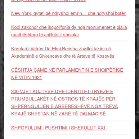
New York, qyteti që ndryshoi emrin… dhe ndryshoi botën
Kodi zakonor dhe isopolifonia dy nga monumentet e gjalla
madhështore të antikitetit shqiptar
Kryetari i Vatrës Dr. Elmi Berisha zhvilloi takim në
Akademinë e Shkencave dhe të Arteve të Kosovës
ÇËSHTJA ÇAME NË PARLAMENTIN E SHQIPËRISË
NË VITIN 1921
300 VJET KUJTESË DHE IDENTITET-TRYEZË E
RRUMBULLAKËT NË OSTROS TË KRAJËS PËR
SHPËRNGULJEN E ARBËRESHËVE NGA TREVA
KRAJË-SHESTAN NË ZARË TË DALMACISË
SHPOPULLIMI, PUSHTIMI I SHEKULLIT XXI