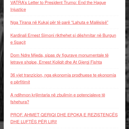
VATRA’s Letter to President Trump: End the Hague
Injustice
Nga Tirana në Kukaj për të parë “Lahuta e Malësisë”
Kardinali Ernest Simoni rikthehet si dëshmitar në Burgun
e Spaçit
Dom Ndre Mjeda, sipas dy figurave monumentale të
letrave shqipe, Ernest Koliqit dhe At Gjergj Fishta
36 vjet tranzicion, nga ekonomia prodhuese te ekonomia
e përfitimit
A ndihmon krijimtaria në zbulimin e potencialeve të
fshehura?
PROF. AHMET QERIQI DHE EPOKA E REZISTENCЁS
DHE LUFTЁS PЁR LIRI!