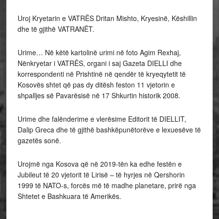
Uroj Kryetarin e VATRËS Dritan Mishto, Kryesinë, Këshillin
dhe të gjithë VATRANËT.
Urime… Në këtë kartolinë urimi në foto Agim Rexhaj,
Nënkryetar i VATRËS, organi i saj Gazeta DIELLI dhe
korrespondenti në Prishtinë në qendër të kryeqytetit të
Kosovës shtet që pas dy ditësh feston 11 vjetorin e
shpalljes së Pavarësisë në 17 Shkurtin historik 2008.
Urime dhe falënderime e vlerësime Editorit të DIELLIT,
Dalip Greca dhe të gjithë bashkëpunëtorëve e lexuesëve të
gazetës sonë.
Urojmë nga Kosova që në 2019-tën ka edhe festën e
Jubileut të 20 vjetorit të Lirisë – të hyrjes në Qershorin
1999 të NATO-s, forcës më të madhe planetare, prirë nga
Shtetet e Bashkuara të Amerikës.