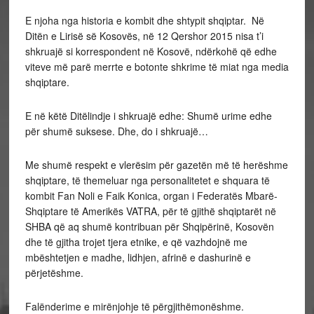
E njoha nga historia e kombit dhe shtypit shqiptar. Në
Ditën e Lirisë së Kosovës, në 12 Qershor 2015 nisa t’i
shkruajë si korrespondent në Kosovë, ndërkohë që edhe
viteve më parë merrte e botonte shkrime të miat nga media
shqiptare.
E në këtë Ditëlindje i shkruajë edhe: Shumë urime edhe
për shumë suksese. Dhe, do i shkruajë…
Me shumë respekt e vlerësim për gazetën më të herëshme
shqiptare, të themeluar nga personalitetet e shquara të
kombit Fan Noli e Faik Konica, organ i Federatës Mbarë-
Shqiptare të Amerikës VATRA, për të gjithë shqiptarët në
SHBA që aq shumë kontribuan për Shqipërinë, Kosovën
dhe të gjitha trojet tjera etnike, e që vazhdojnë me
mbështetjen e madhe, lidhjen, afrinë e dashurinë e
përjetëshme.
Falënderime e mirënjohje të përgjithëmonëshme.