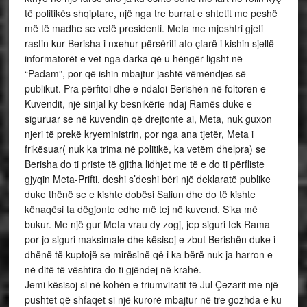
të politikës shqiptare, një nga tre burrat e shtetit me peshë
më të madhe se vetë presidenti. Meta me mjeshtri gjeti
rastin kur Berisha i nxehur përsëriti ato çfarë i kishin sjellë
informatorët e vet nga darka që u hëngër ligsht në
“Padam”, por që ishin mbajtur jashtë vëmëndjes së
publikut. Pra përfitoi dhe e ndaloi Berishën në foltoren e
Kuvendit, një sinjal ky besnikërie ndaj Ramës duke e
siguruar se në kuvendin që drejtonte ai, Meta, nuk guxon
njeri të prekë kryeministrin, por nga ana tjetër, Meta i
frikësuar( nuk ka trima në politikë, ka vetëm dhelpra) se
Berisha do ti priste të gjitha lidhjet me të e do ti përfliste
gjyqin Meta-Prifti, deshi s’deshi bëri një deklaratë publike
duke thënë se e kishte dobësi Saliun dhe do të kishte
kënaqësi ta dëgjonte edhe më tej në kuvend. S’ka më
bukur. Me një gur Meta vrau dy zogj, jep siguri tek Rama
por jo siguri maksimale dhe kësisoj e zbut Berishën duke i
dhënë të kuptojë se mirësinë që i ka bërë nuk ja harron e
në ditë të vështira do ti gjëndej në krahë.
Jemi kësisoj si në kohën e triumviratit të Jul Çezarit me një
pushtet që shfaqet si një kurorë mbajtur në tre gozhda e ku