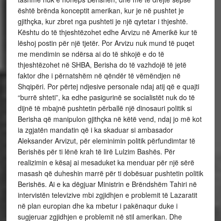
është brënda konceptit amerikan, kur je në pushtet je
gjithçka, kur zbret nga pushteti je një qytetar i thjeshtë.
Kështu do të thjeshtëzohet edhe Arvizu në Amerikë kur të
lëshoj postin për një tjetër. Por Arvizu nuk mund të puqet
me mendimin se ndërsa ai do të shkojë e do të
thjeshtëzohet në SHBA, Berisha do të vazhdojë të jetë
faktor dhe i përnatshëm në qëndër të vëmëndjen në
Shqipëri. Por përtej ndjesive personale ndaj atij që e quajti
“burrë shteti”, ka edhe pasigurinë se socialistët nuk do të
dijnë të mbajnë pushtetin përballë një dinosauri politik si
Berisha që manipulon gjithçka në këtë vend, ndaj jo më kot
ia zgjatën mandatin që i ka skaduar si ambasador
Aleksander Arvizut, për eleminimin politik përfundimtar të
Berishës për ti lënë krah të lirë Lulzim Bashës. Për
realizimin e kësaj ai mesaduket ka menduar për një sërë
masash që duheshin marrë për ti dobësuar pushtetin politik
Berishës. Ai e ka dëgjuar Ministrin e Brëndshëm Tahiri në
intervistën televizive mbi zgjidhjen e problemit të Lazaratit
në plan europian dhe ka mbetur i pakënaqur duke i
sugjeruar zgjidhjen e problemit në stil amerikan. Dhe