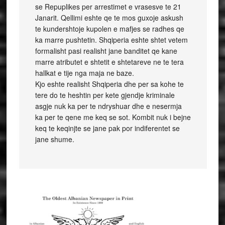
se Repuplikes per arrestimet e vrasesve te 21
Janarit. Qellimi eshte qe te mos guxoje askush
te kundershtoje kupolen e mafjes se radhes qe
ka marre pushtetin. Shqiperia eshte shtet vetem
formalisht pasi realisht jane banditet qe kane
marre atributet e shtetit e shtetareve ne te tera
hallkat e tije nga maja ne baze.
Kjo eshte realisht Shqiperia dhe per sa kohe te
tere do te heshtin per kete gjendje kriminale
asgje nuk ka per te ndryshuar dhe e nesermja
ka per te qene me keq se sot. Kombit nuk i bejne
keq te keqinjte se jane pak por indiferentet se
jane shume.