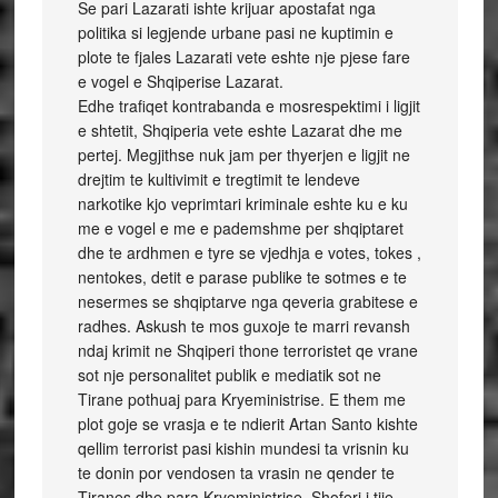
Se pari Lazarati ishte krijuar apostafat nga
politika si legjende urbane pasi ne kuptimin e
plote te fjales Lazarati vete eshte nje pjese fare
e vogel e Shqiperise Lazarat.
Edhe trafiqet kontrabanda e mosrespektimi i ligjit
e shtetit, Shqiperia vete eshte Lazarat dhe me
pertej. Megjithse nuk jam per thyerjen e ligjit ne
drejtim te kultivimit e tregtimit te lendeve
narkotike kjo veprimtari kriminale eshte ku e ku
me e vogel e me e pademshme per shqiptaret
dhe te ardhmen e tyre se vjedhja e votes, tokes ,
nentokes, detit e parase publike te sotmes e te
nesermes se shqiptarve nga qeveria grabitese e
radhes. Askush te mos guxoje te marri revansh
ndaj krimit ne Shqiperi thone terroristet qe vrane
sot nje personalitet publik e mediatik sot ne
Tirane pothuaj para Kryeministrise. E them me
plot goje se vrasja e te ndierit Artan Santo kishte
qellim terrorist pasi kishin mundesi ta vrisnin ku
te donin por vendosen ta vrasin ne qender te
Tiranes dhe para Kryeministrise. Shoferi i tije