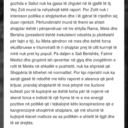
gozhda e Saliut nuk ka gjasa të zhgulet në të gjallë të tij.
Veç Zoti mund ta ndryshojë këtë raport. Por Zotit nuk i
intereson politika e shqiptarëve dhe i lë gjërat të rrjedhin siç
duan njerëzit. Përfundimisht mund të themi se shteti
shqiptar është i përqendruar në tre shtylla Rama, Meta dhe
Berisha (presidenti është inekzistent ndoshta jo plotësisht
për fajin e tij), ku Meta qëndron në mes dhe është forca
ekuilibruese e triumviratit të ri shqiptar prej të cilit kurrnjë të
mirë nuk pret ky popull. Pa daljen e Sali Berishës, Fatmir
Mediut dhe grupimit ish qeveritar në gjyq dhe zvogëlimin e
rolit të Metës në shkallët e pushtetit, nuk ka shpresë që
Shqipëria të kthehet në normalitet. Por kjo mjerisht nuk ka
asnjë gjasë të ndodhë me këto raporet e aleanca që janë
krijuar, prandaj shqiptarët të mos jetojnë me iluzione
kultesh por të kuptojnë se është koha për të nxjerrë në
skenë forca e individ të një fryme të re e me energji
pozitive në politikë që i tejkalojnë këto konspiracione që e
kangrenzojnë shoqërinë shqiptare, që më shumë të
kujtojnë klanet mafioze se sa politikën e shtetit të ligjit dhe
të së drejtës.