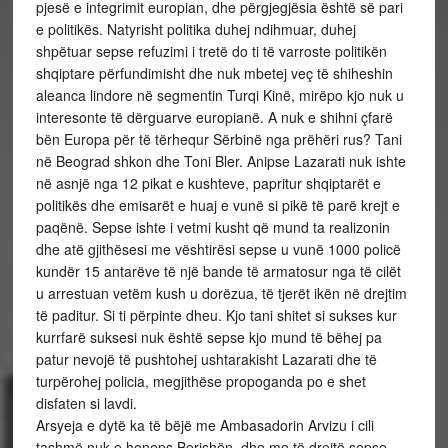
pjesë e integrimit europian, dhe përgjegjësia është së pari
e politikës. Natyrisht politika duhej ndihmuar, duhej
shpëtuar sepse refuzimi i tretë do ti të varroste politikën
shqiptare përfundimisht dhe nuk mbetej veç të shiheshin
aleanca lindore në segmentin Turqi Kinë, mirëpo kjo nuk u
interesonte të dërguarve europianë. A nuk e shihni çfarë
bën Europa për të tërhequr Sërbinë nga prëhëri rus? Tani
në Beograd shkon dhe Toni Bler. Anipse Lazarati nuk ishte
në asnjë nga 12 pikat e kushteve, papritur shqiptarët e
politikës dhe emisarët e huaj e vunë si pikë të parë krejt e
paqënë. Sepse ishte i vetmi kusht që mund ta realizonin
dhe atë gjithësesi me vështirësi sepse u vunë 1000 policë
kundër 15 antarëve të një bande të armatosur nga të cilët
u arrestuan vetëm kush u dorëzua, të tjerët ikën në drejtim
të paditur. Si ti përpinte dheu. Kjo tani shitet si sukses kur
kurrfarë suksesi nuk është sepse kjo mund të bëhej pa
patur nevojë të pushtohej ushtarakisht Lazarati dhe të
turpërohej policia, megjithëse propoganda po e shet
disfaten si lavdi.
Arsyeja e dytë ka të bëjë me Ambasadorin Arvizu i cili
tashmë nuk e honeps Berishën, dhe me të drejtë sepse