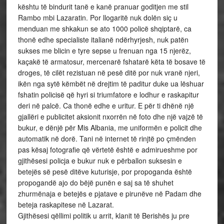
kështu të bindurit tanë e kanë pranuar goditjen me stil
Rambo mbi Lazaratin. Por llogaritë nuk dolën siç u
menduan me shkakun se ato 1000 policë shqiptarë, ca
thonë edhe specialiste italianë ndërhyrjesh, nuk patën
sukses me blicin e tyre sepse u frenuan nga 15 njerëz,
kaçakë të armatosur, mercenarë fshatarë këta të bosave të
droges, të cilët rezistuan në pesë ditë por nuk vranë njeri,
ikën nga sytë këmbët në drejtim të paditur duke ua lëshuar
fshatin policisë që hyri si triumfatore e lodhur e raskapitur
deri në palcë. Ca thonë edhe e uritur. E për ti dhënë një
gjallëri e publicitet aksionit nxorrën në foto dhe një vajzë të
bukur, e dënjë për Mis Albania, me uniformën e policit dhe
automatik në dorë. Tani në internet të rinjtë po çmënden
pas kësaj fotografie që vërtetë është e admirueshme por
gjithësesi policja e bukur nuk e përballon suksesin e
betejës së pesë ditëve kuturisje, por propoganda është
propogandë ajo do bëjë punën e saj sa të shuhet
zhurmënaja e betejës e pjatave e pirunëve në Padam dhe
beteja raskapitese në Lazarat.
Gjithësesi qëllimi politik u arrit, klanit të Berishës ju pre