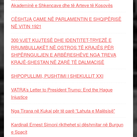
Akademinë e Shkencave dhe të Arteve të Kosovës
ÇËSHTJA ÇAME NË PARLAMENTIN E SHQIPËRISË
NË VITIN 1921
300 VJET KUJTESË DHE IDENTITET-TRYEZË E
RRUMBULLAKËT NË OSTROS TË KRAJËS PËR
SHPËRNGULJEN E ARBËRESHËVE NGA TREVA
KRAJË-SHESTAN NË ZARË TË DALMACISË
SHPOPULLIMI, PUSHTIMI I SHEKULLIT XXI
VATRA’s Letter to President Trump: End the Hague
Injustice
Nga Tirana në Kukaj për të parë “Lahuta e Malësisë”
Kardinali Ernest Simoni rikthehet si dëshmitar në Burgun
e Spaçit