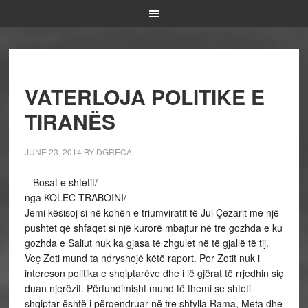
VATERLOJA POLITIKE E
TIRANËS
JUNE 23, 2014
BY
DGRECA
– Bosat e shtetit/
nga KOLEC TRABOINI/
Jemi kësisoj si në kohën e triumviratit të Jul Çezarit me një
pushtet që shfaqet si një kurorë mbajtur në tre gozhda e ku
gozhda e Saliut nuk ka gjasa të zhgulet në të gjallë të tij.
Veç Zoti mund ta ndryshojë këtë raport. Por Zotit nuk i
intereson politika e shqiptarëve dhe i lë gjërat të rrjedhin siç
duan njerëzit. Përfundimisht mund të themi se shteti
shqiptar është i përqendruar në tre shtylla Rama, Meta dhe