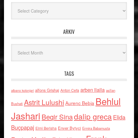
Kategoritë
ARKIV
Arkiv
TAGS
arben llalla
alfons Grishaj
Anton Cefa
asllan
albano kolonjari
Behlul
Astrit Lulushi
Aurenc Bebja
Bushati
Jashari
dalip greca
Beqir Sina
Elida
Buçpapaj
Enver Bytyci
Elmi Berisha
Ermira Babamusta