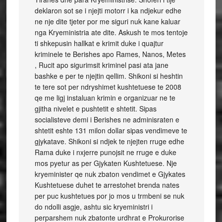
deklaron sot se i njejti motorr i ka ndjekur edhe
ne nje dite tjeter por me siguri nuk kane kaluar
nga Kryeministria ate dite. Askush te mos tentoje
ti shkepusin hallkat e krimit duke i quajtur
kriminele te Berishes apo Rames, Nanos, Metes
, Rucit apo sigurimsit kriminel pasi ata jane
bashke e per te njejtin qellim. Shikoni si heshtin
te tere sot per ndryshimet kushtetuese te 2008
qe me ligj instaluan krimin e organizuar ne te
gjitha nivelet e pushtetit e shtetit. Sipas
socialisteve demi i Berishes ne adminisraten e
shtetit eshte 131 milon dollar sipas vendimeve te
gjykatave. Shikoni si ndjek te njejten rruge edhe
Rama duke i nxjerre punojsit ne rruge e duke
mos pyetur as per Gjykaten Kushtetuese. Nje
kryeminister qe nuk zbaton vendimet e Gjykates
Kushtetuese duhet te arrestohet brenda nates
per puc kushtetues por jo mos u trmbeni se nuk
do ndolli asgje, ashtu sic kryeministri i
perparshem nuk zbatonte urdhrat e Prokurorise