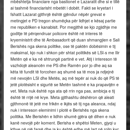
mbështetja financiare nga bastionet e Lazaratit dhe si e tillë
ai tashmë financiarisht mbetët i dobët. Fakti se kryetari i
fshatit Lazarat gjithnjë është gjëndur nëpër grevat e
metingjet e PD tregon shumëçka për lidhjet e kësaj partie
me republiken e kanabisit. Por megjithë se kjo zgjidhje me
goditje të përqendruar policore është në interes të
kryeministrit dhe të Ambasadorit që duan shmangjien e Sali
Berishës nga skena politike, ose të paktën dobësimin e tij
maksimal, kjo nuk i shkon për shtat politikës së LSI-s me Ilir
Metën që e ka në shtrungë partinë e vet. Atij i intereson të
vazhdojë aleancën me PS dhe Ramën por jo dhe aq sa
këta të fundit të forcohen aq shumë sa të mos ja ndjejnë
më nevojën LSI dhe Metës, aq më tepër ai nuk do që PS të
jetë plotësisht e sigurtë se Metën tashmë e ka prapavijën e
vet. Meta nuk është nga ata që rrin nga pas, ambicja e tij
është të rrijë në krye. Meta gjithashtu dëshëron që aleati
gjithmonë të jetë me frikën e ikjës së tij nga aleanca, ndaj
nuk i intereson eleminimi i plotë e Berishës nga skena
politika. Me Berishën e lidhin shumë gjëra që dihen e nuk
kanë nevojë për koment. Berisha e shpëtoi Meten, gjyqi u
kthye në një farsë dhe ja ku është edhe më lart në rolin kyç