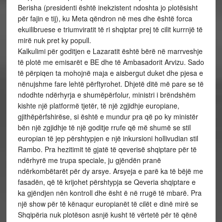
Berisha (presidenti është inekzistent ndoshta jo plotësisht
për fajin e tij), ku Meta qëndron në mes dhe është forca
ekuilibruese e triumviratit të ri shqiptar prej të cilit kurrnjë të
mirë nuk pret ky popull.
Kalkulimi për goditjen e Lazaratit është bërë në marrveshje
të plotë me emisarët e BE dhe të Ambasadorit Arvizu. Sado
të përpiqen ta mohojnë maja e aisbergut duket dhe pjesa e
nënujshme fare lehtë përftyrohet. Dhjetë ditë më pare se të
ndodhte ndërhyrja e shumëpërfolur, ministri i brëndshëm
kishte një platformë tjetër, të një zgjidhje europiane,
gjithëpërfshirëse, si është e mundur pra që po ky ministër
bën një zgjidhje të një goditje rrufe që më shumë se stil
europian të jep përshtypjen e një inkursioni hollivudian stil
Rambo. Pra hezitimit të gjatë të qeverisë shqiptare për të
ndërhyrë me trupa speciale, ju gjëndën pranë
ndërkombëtarët për dy arsye. Arsyeja e parë ka të bëjë me
fasadën, që të krijohet përshtypja se Qeveria shqiptare e
ka gjëndjen nën kontroll dhe ësht ë në rrugë të mbarë. Pra
një show për të kënaqur europianët të cilët e dinë mirë se
Shqipëria nuk plotëson asnjë kusht të vërtetë për të qënë