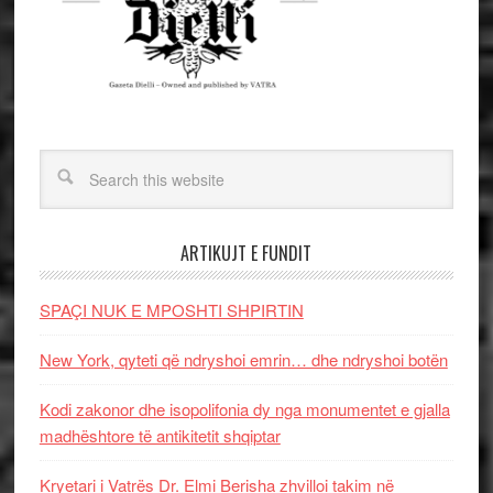
ARTIKUJT E FUNDIT
SPAÇI NUK E MPOSHTI SHPIRTIN
New York, qyteti që ndryshoi emrin… dhe ndryshoi botën
Kodi zakonor dhe isopolifonia dy nga monumentet e gjalla
madhështore të antikitetit shqiptar
Kryetari i Vatrës Dr. Elmi Berisha zhvilloi takim në