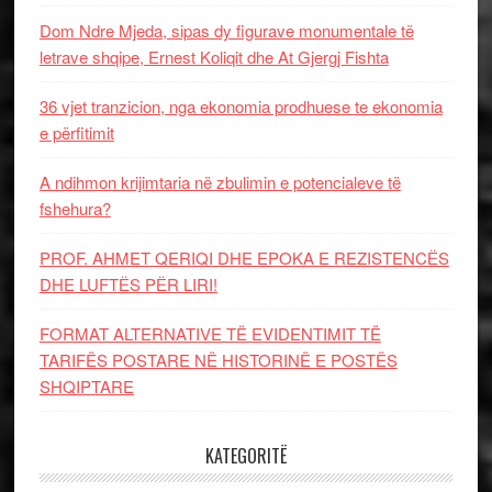
Dom Ndre Mjeda, sipas dy figurave monumentale të
letrave shqipe, Ernest Koliqit dhe At Gjergj Fishta
36 vjet tranzicion, nga ekonomia prodhuese te ekonomia
e përfitimit
A ndihmon krijimtaria në zbulimin e potencialeve të
fshehura?
PROF. AHMET QERIQI DHE EPOKA E REZISTENCЁS
DHE LUFTЁS PЁR LIRI!
FORMAT ALTERNATIVE TË EVIDENTIMIT TË
TARIFËS POSTARE NË HISTORINË E POSTËS
SHQIPTARE
KATEGORITË