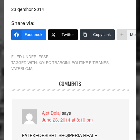
23 qershor 2014
Share via:
Facebook
Twitter
Copy Link
More
FILED UNDER:
ESSE
TAGGED WITH:
KOLEC TRABOINI
,
POLITIKE E TIRANËS
,
VATERLOJA
COMMENTS
Ajet Delaj
says
June 26, 2014 at 8:10 pm
FATEKEQESISHT SHQIPERIA REALE