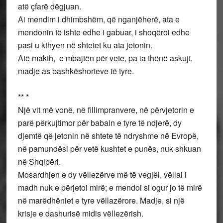
atë çfarë dëgjuan.
Ai mendim i dhimbshëm, që nganjëherë, ata e
mendonin të ishte edhe i gabuar, i shoqëroi edhe
pasi u kthyen në shtetet ku ata jetonin.
Atë makth, e mbajtën për vete, pa ia thënë askujt,
madje as bashkëshorteve të tyre.
** *
Një vit më vonë, në fillimpranvere, në përvjetorin e
parë përkujtimor për babain e tyre të ndjerë, dy
djemtë që jetonin në shtete të ndryshme në Evropë,
në pamundësi për vetë kushtet e punës, nuk shkuan
në Shqipëri.
Mosardhjen e dy vëllezërve më të vegjël, vëllai i
madh nuk e përjetoi mirë; e mendoi si ogur jo të mirë
në marëdhëniet e tyre vëllazërore. Madje, si një
krisje e dashurisë midis vëllezërish.