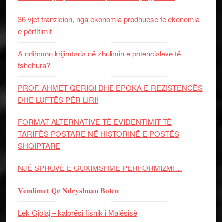
36 vjet tranzicion, nga ekonomia prodhuese te ekonomia
e përfitimit
A ndihmon krijimtaria në zbulimin e potencialeve të
fshehura?
PROF. AHMET QERIQI DHE EPOKA E REZISTENCЁS
DHE LUFTЁS PЁR LIRI!
FORMAT ALTERNATIVE TË EVIDENTIMIT TË
TARIFËS POSTARE NË HISTORINË E POSTËS
SHQIPTARE
NJË SPROVË E GUXIMSHME PERFORMIZMI…
𝐕𝐞𝐧𝐝𝐢𝐦𝐞𝐭 𝐐𝐞̈ 𝐍𝐝𝐫𝐲𝐬𝐡𝐮𝐚𝐧 𝐁𝐨𝐭𝐞̈𝐧
Lek Gjolaj – kalorësi fisnik i Malësisë