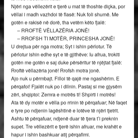
Njëri nga vëllezërit e tjerë u mat të thoshte diçka, por
vëllai i madh vazhdoi të flasë: Nuk foli shumë. Me
gotën e rakisë në dorë, tha vetëm këto fjalë:
– RROFTË VËLLAZËRIA JONË!
– RROFSH TI MOTËR, PRINCESHA JONË!
U drejtua për nga motra; Syt i ishin përlotur. Të
përlotur ishin edhe syt e të gjithëve: Iu afrua, trokiti
gotën me gotën e saj duke përsëritur të njëjtat fjalë:
Rroftë vëllazëria jonë! Rrofsh motra jonë.
Ajo nuk u përmbajt. Filloi të qajë me ngashërim. E
përqafoi! Fjalët nuk po i dilnin. Pastaj si me gjysëm
zëri, shqiptoi: Zemra e motrës ti! Shpirti i motrës!
Ata të dy motër e vëlla po rrinin të përqafuar; Në faqet
e tyre po ndjenin lagështinë e lotëve të njëri tjetrit.
Ashtu të përqafuar, ndjenë duar të tjera t’i preknin
supet. Tre vëllezërit e tjerë ishin afruar, me krahët e
hapur i ishin bashkuar atij përqafimi.