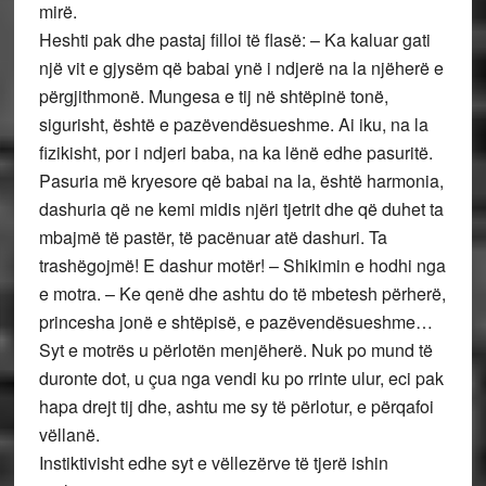
mirë.
Heshti pak dhe pastaj filloi të flasë: – Ka kaluar gati
një vit e gjysëm që babai ynë i ndjerë na la njëherë e
përgjithmonë. Mungesa e tij në shtëpinë tonë,
sigurisht, është e pazëvendësueshme. Ai iku, na la
fizikisht, por i ndjeri baba, na ka lënë edhe pasuritë.
Pasuria më kryesore që babai na la, është harmonia,
dashuria që ne kemi midis njëri tjetrit dhe që duhet ta
mbajmë të pastër, të pacënuar atë dashuri. Ta
trashëgojmë! E dashur motër! – Shikimin e hodhi nga
e motra. – Ke qenë dhe ashtu do të mbetesh përherë,
princesha jonë e shtëpisë, e pazëvendësueshme…
Syt e motrës u përlotën menjëherë. Nuk po mund të
duronte dot, u çua nga vendi ku po rrinte ulur, eci pak
hapa drejt tij dhe, ashtu me sy të përlotur, e përqafoi
vëllanë.
Instiktivisht edhe syt e vëllezërve të tjerë ishin