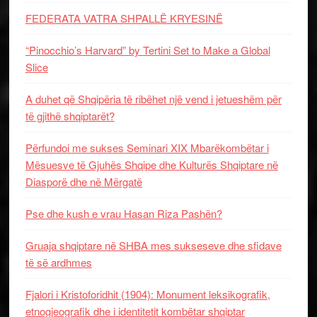
FEDERATA VATRA SHPALLË KRYESINË
“Pinocchio’s Harvard” by Tertini Set to Make a Global
Slice
A duhet që Shqipëria të ribëhet një vend i jetueshëm për
të gjithë shqiptarët?
Përfundoi me sukses Seminari XIX Mbarëkombëtar i
Mësuesve të Gjuhës Shqipe dhe Kulturës Shqiptare në
Diasporë dhe në Mërgatë
Pse dhe kush e vrau Hasan Riza Pashën?
Gruaja shqiptare në SHBA mes sukseseve dhe sfidave
të së ardhmes
Fjalori i Kristoforidhit (1904): Monument leksikografik,
etnogjeografik dhe i identitetit kombëtar shqiptar