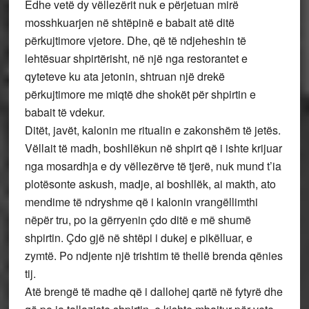
Edhe vetë dy vëllezërit nuk e përjetuan mirë
mosshkuarjen në shtëpinë e babait atë ditë
përkujtimore vjetore. Dhe, që të ndjeheshin të
lehtësuar shpirtërisht, në një nga restorantet e
qyteteve ku ata jetonin, shtruan një drekë
përkujtimore me miqtë dhe shokët për shpirtin e
babait të vdekur.
Ditët, javët, kalonin me ritualin e zakonshëm të jetës.
Vëllait të madh, boshllëkun në shpirt që i ishte krijuar
nga mosardhja e dy vëllezërve të tjerë, nuk mund t’ia
plotësonte askush, madje, ai boshllëk, ai makth, ato
mendime të ndryshme që i kalonin vrangëllimthi
nëpër tru, po ia gërryenin çdo ditë e më shumë
shpirtin. Çdo gjë në shtëpi i dukej e pikëlluar, e
zymtë. Po ndjente një trishtim të thellë brenda qënies
tij.
Atë brengë të madhe që i dallohej qartë në fytyrë dhe