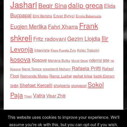
Jashari
dalip greca
Beqir Sina
Elida
Buçpapaj
Enver Bytyci
Elmi Berisha
Ermira Babamusta
Frank
Eugjen Merlika
Fahri Xharra
shkreli
Ilir
Gezim Llojdia
Fritz radovani
Levonja
Interviste
Kolec Traboini
Keze Kozeta Zylo
kosova
Kosove
nderroi jete
Marjana Bulku
ne
Murat Gecaj
Rafaela Prifti
Rafael
Nene Tereza
Kosove
presidenti Nishani
Floqi
Raimonda Moisiu
Ramiz Lushaj
reshat kripa
Sadik Elshani
Sokol
Shefqet Kercelli
shqiperia
shqiptaret
SHBA
Paja
Vatra
Visar Zhiti
Thaci
This website uses cookies to improve your experience. We'll
assume you're ok with this, but you can opt-out if you wish.