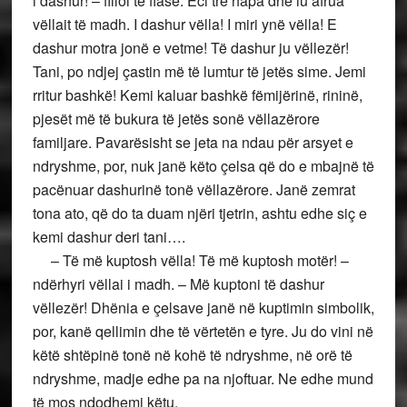
i dashur! – filloi të flasë. Eci tre hapa dhe iu afrua
vëllait të madh. I dashur vëlla! I miri ynë vëlla! E
dashur motra jonë e vetme! Të dashur ju vëllezër!
Tani, po ndjej çastin më të lumtur të jetës sime. Jemi
rritur bashkë! Kemi kaluar bashkë fëmijërinë, rininë,
pjesët më të bukura të jetës sonë vëllazërore
familjare. Pavarësisht se jeta na ndau për arsyet e
ndryshme, por, nuk janë këto çelsa që do e mbajnë të
pacënuar dashurinë tonë vëllazërore. Janë zemrat
tona ato, që do ta duam njëri tjetrin, ashtu edhe siç e
kemi dashur deri tani….
– Të më kuptosh vëlla! Të më kuptosh motër! –
ndërhyri vëllai i madh. – Më kuptoni të dashur
vëllezër! Dhënia e çelsave janë në kuptimin simbolik,
por, kanë qellimin dhe të vërtetën e tyre. Ju do vini në
këtë shtëpinë tonë në kohë të ndryshme, në orë të
ndryshme, madje edhe pa na njoftuar. Ne edhe mund
të mos ndodhemi këtu.