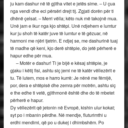
ju kam dashur në të gjitha vitet e jetës sime. – U çua
nga vendi dhe eci përsëri drejt tij. Zgjati dorën për ti
dhënë çelsat. – Merri vëlla; këto nuk më takojnë mua.
Unë jam e ikur nga kjo shtëpi. Unë ndjehem e lumtur
kur ju shoh të katër juve të lumtur e të gëzuar, në
harmoni me njëri tjetrin. E ndjej se, me dashurinë tuaj
të madhe që keni, kjo derë shtëpie, do jetë përherë e
hapur edhe për mua.
– Motër e dashur! Ti je bijë e kësaj shtëpie, je
gjaku i këtij fisi, ashtu siç jemi ne të katër vëllezërit e
tu. Të lutem, mos e harro kurrë: Je nënë me fëmijë,
por, dera e shtëpisë dhe zemra për motrën, ashtu siç
e the edhe ti vetë, gjithmonë është dhe do të mbetet
përherë e hapur.
Dy vëllezërit që jetonin në Evropë, kishin ulur kokat;
syt po i mbanin përdhe. Në mendje, fluturimthi u
erdhi mendimi, që po u dukej i dhimbshëm. Po