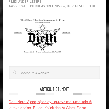
FILED UNDER:
LETERSI
TAGGED WITH:
PIERRE-PANDELI SIMSIA
,
TREGIM
,
VELLEZERIT
ARTIKUJT E FUNDIT
Dom Ndre Mjeda, sipas dy figurave monumentale të
letrave shqipe, Ernest Koliqit dhe At Gjergj Fishta