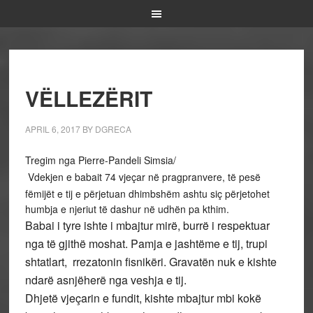
VËLLEZËRIT
APRIL 6, 2017
BY
DGRECA
Tregim nga Pierre-Pandeli Simsia/
Vdekjen e babait 74 vjeçar në pragpranvere, të pesë
fëmijët e tij e përjetuan dhimbshëm ashtu siç përjetohet
humbja e njeriut të dashur në udhën pa kthim.
Babai i tyre ishte i mbajtur mirë, burrë i respektuar
nga të gjithë moshat. Pamja e jashtëme e tij, trupi
shtatlart, rrezatonin fisnikëri. Gravatën nuk e kishte
ndarë asnjëherë nga veshja e tij.
Dhjetë vjeçarin e fundit, kishte mbajtur mbi kokë