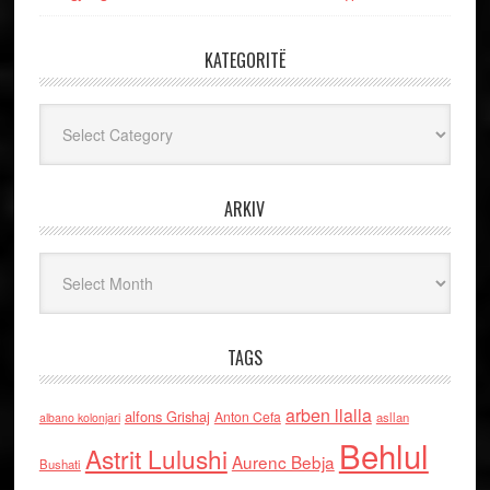
KATEGORITË
Kategoritë
ARKIV
Arkiv
TAGS
arben llalla
alfons Grishaj
Anton Cefa
asllan
albano kolonjari
Behlul
Astrit Lulushi
Aurenc Bebja
Bushati