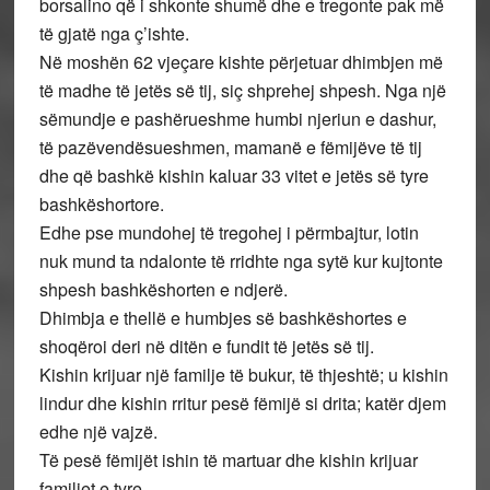
borsalino që i shkonte shumë dhe e tregonte pak më
të gjatë nga ç’ishte.
Në moshën 62 vjeçare kishte përjetuar dhimbjen më
të madhe të jetës së tij, siç shprehej shpesh. Nga një
sëmundje e pashërueshme humbi njeriun e dashur,
të pazëvendësueshmen, mamanë e fëmijëve të tij
dhe që bashkë kishin kaluar 33 vitet e jetës së tyre
bashkëshortore.
Edhe pse mundohej të tregohej i përmbajtur, lotin
nuk mund ta ndalonte të rridhte nga sytë kur kujtonte
shpesh bashkëshorten e ndjerë.
Dhimbja e thellë e humbjes së bashkëshortes e
shoqëroi deri në ditën e fundit të jetës së tij.
Kishin krijuar një familje të bukur, të thjeshtë; u kishin
lindur dhe kishin rritur pesë fëmijë si drita; katër djem
edhe një vajzë.
Të pesë fëmijët ishin të martuar dhe kishin krijuar
familjet e tyre.