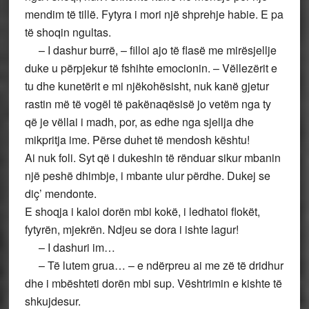
mendim të tillë. Fytyra i mori një shprehje habie. E pa
të shoqin ngultas.
– I dashur burrë, – filloi ajo të flasë me mirësjellje
duke u përpjekur të fshihte emocionin. – Vëllezërit e
tu dhe kunetërit e mi njëkohësisht, nuk kanë gjetur
rastin më të vogël të pakënaqësisë jo vetëm nga ty
që je vëllai i madh, por, as edhe nga sjellja dhe
mikpritja ime. Përse duhet të mendosh kështu!
Ai nuk foli. Syt që i dukeshin të rënduar sikur mbanin
një peshë dhimbje, i mbante ulur përdhe. Dukej se
diç’ mendonte.
E shoqja i kaloi dorën mbi kokë, i ledhatoi flokët,
fytyrën, mjekrën. Ndjeu se dora i ishte lagur!
– I dashuri im…
– Të lutem grua… – e ndërpreu ai me zë të dridhur
dhe i mbështeti dorën mbi sup. Vështrimin e kishte të
shkujdesur.