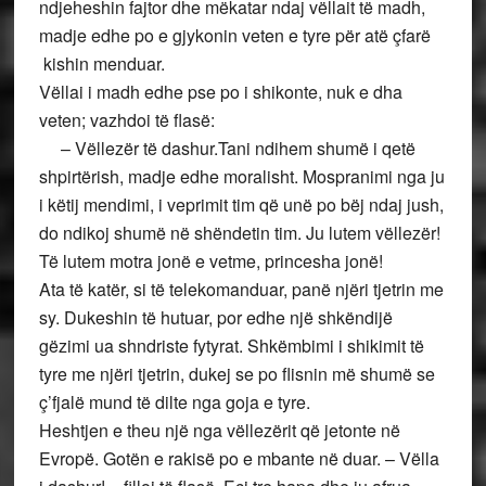
ndjeheshin fajtor dhe mëkatar ndaj vëllait të madh,
madje edhe po e gjykonin veten e tyre për atë çfarë
kishin menduar.
Vëllai i madh edhe pse po i shikonte, nuk e dha
veten; vazhdoi të flasë:
– Vëllezër të dashur.Tani ndihem shumë i qetë
shpirtërish, madje edhe moralisht. Mospranimi nga ju
i këtij mendimi, i veprimit tim që unë po bëj ndaj jush,
do ndikoj shumë në shëndetin tim. Ju lutem vëllezër!
Të lutem motra jonë e vetme, princesha jonë!
Ata të katër, si të telekomanduar, panë njëri tjetrin me
sy. Dukeshin të hutuar, por edhe një shkëndijë
gëzimi ua shndriste fytyrat. Shkëmbimi i shikimit të
tyre me njëri tjetrin, dukej se po flisnin më shumë se
ç’fjalë mund të dilte nga goja e tyre.
Heshtjen e theu një nga vëllezërit që jetonte në
Evropë. Gotën e rakisë po e mbante në duar. – Vëlla