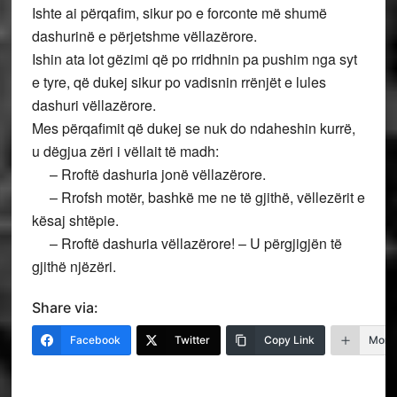
Ishte ai përqafim, sikur po e forconte më shumë
dashurinë e përjetshme vëllazërore.
Ishin ata lot gëzimi që po rridhnin pa pushim nga syt
e tyre, që dukej sikur po vadisnin rrënjët e lules
dashuri vëllazërore.
Mes përqafimit që dukej se nuk do ndaheshin kurrë,
u dëgjua zëri i vëllait të madh:
– Rroftë dashuria jonë vëllazërore.
– Rrofsh motër, bashkë me ne të gjithë, vëllezërit e
kësaj shtëpie.
– Rroftë dashuria vëllazërore! – U përgjigjën të
gjithë njëzëri.
Share via:
Facebook
Twitter
Copy Link
More