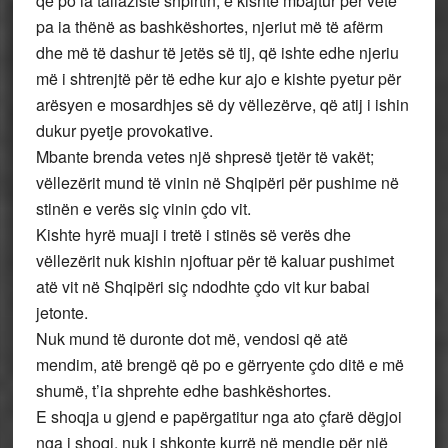
që po ia tallaziste shpirtin, e kishte mbajtur për vete
pa ia thënë as bashkëshortes, njeriut më të afërm
dhe më të dashur të jetës së tij, që ishte edhe njeriu
më i shtrenjtë për të edhe kur ajo e kishte pyetur për
arësyen e mosardhjes së dy vëllezërve, që atij i ishin
dukur pyetje provokative.
Mbante brenda vetes një shpresë tjetër të vakët;
vëllezërit mund të vinin në Shqipëri për pushime në
stinën e verës siç vinin çdo vit.
Kishte hyrë muaji i tretë i stinës së verës dhe
vëllezërit nuk kishin njoftuar për të kaluar pushimet
atë vit në Shqipëri siç ndodhte çdo vit kur babai
jetonte.
Nuk mund të duronte dot më, vendosi që atë
mendim, atë brengë që po e gërryente çdo ditë e më
shumë, t’ia shprehte edhe bashkëshortes.
E shoqja u gjend e papërgatitur nga ato çfarë dëgjoi
nga i shoqi, nuk i shkonte kurrë në mendje për një