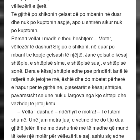
vëllezërit e tjerë.
Të gjithë po shikonin çelsat që po mbanin në duar
dhe nuk po kuptonin asgjë, apo u shtirën sikur nuk
po kuptonin.
Përsëri vëllai i madh e theu heshtjen: – Motër,
vëllezër të dashur! Siç po e shikoni, në duar po
mbani tre kopje çelsash të njëjtë. Janë çelsat e kësaj
shtëpie, e shtëpisë sime, e shtëpisë suaj, e shtëpisë
sonë. Dera e kësaj shtëpie edhe pse prindërit tanë të
ndjerë nuk jetojnë më, është dhe do mbetet përherë
e hapur për të gjithë ne, pjesëtarët e kësaj shtëpie,
pavarësisht se unë nuk u largova nga kjo shtëpi dhe
vazhdoj të jetoj këtu.
– Vëlla i dashur! – ndërhyri e motra! – Të lutem
shumë. Unë jam motra juaj e vetme dhe do t’ju dua
gjithë jetën time me dashurinë më të madhe që mund
të ketë një motër për vëllezërit e saj, ashtu siç edhe