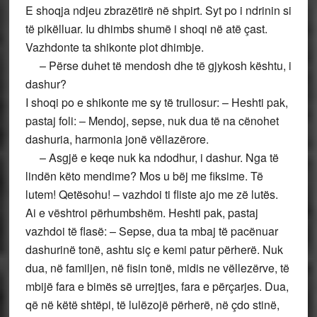
E shoqja ndjeu zbrazëtirë në shpirt. Syt po i ndrinin si
të pikëlluar. Iu dhimbs shumë i shoqi në atë çast.
Vazhdonte ta shikonte plot dhimbje.
– Përse duhet të mendosh dhe të gjykosh kështu, i
dashur?
I shoqi po e shikonte me sy të trullosur: – Heshti pak,
pastaj foli: – Mendoj, sepse, nuk dua të na cënohet
dashuria, harmonia jonë vëllazërore.
– Asgjë e keqe nuk ka ndodhur, i dashur. Nga të
lindën këto mendime? Mos u bëj me fiksime. Të
lutem! Qetësohu! – vazhdoi ti fliste ajo me zë lutës.
Ai e vështroi përhumbshëm. Heshti pak, pastaj
vazhdoi të flasë: – Sepse, dua ta mbaj të pacënuar
dashurinë tonë, ashtu siç e kemi patur përherë. Nuk
dua, në familjen, në fisin tonë, midis ne vëllezërve, të
mbijë fara e bimës së urrejtjes, fara e përçarjes. Dua,
që në këtë shtëpi, të lulëzojë përherë, në çdo stinë,