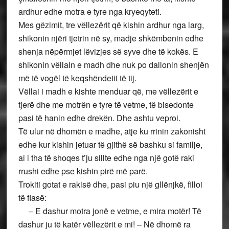
ardhur edhe motra e tyre nga kryeqyteti.
Mes gëzimit, tre vëllezërit që kishin ardhur nga larg,
shikonin njëri tjetrin në sy, madje shkëmbenin edhe
shenja nëpërmjet lëvizjes së syve dhe të kokës. E
shikonin vëllain e madh dhe nuk po dallonin shenjën
më të vogël të keqshëndetit të tij.
Vëllai i madh e kishte menduar që, me vëllezërit e
tjerë dhe me motrën e tyre të vetme, të bisedonte
pasi të hanin edhe drekën. Dhe ashtu veproi.
Të ulur në dhomën e madhe, atje ku rrinin zakonisht
edhe kur kishin jetuar të gjithë së bashku si familje,
ai i tha të shoqes t’ju sillte edhe nga një gotë raki
rrushi edhe pse kishin pirë më parë.
Trokiti gotat e rakisë dhe, pasi piu një gllënjkë, filloi
të flasë:
– E dashur motra jonë e vetme, e mira motër! Të
dashur ju të katër vëllezërit e mi! – Në dhomë ra