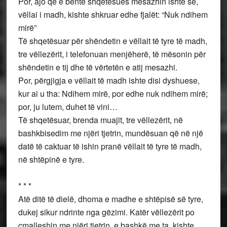
Por, ajo që e bënte shqetësues mesazhin ishte se,
vëllai i madh, kishte shkruar edhe fjalët: “Nuk ndihem
mirë”
Të shqetësuar për shëndetin e vëllait të tyre të madh,
tre vëllezërit, i telefonuan menjëherë, të mësonin për
shëndetin e tij dhe të vërtetën e atij mesazhi.
Por, përgjigja e vëllait të madh ishte disi dyshuese,
kur ai u tha: Ndihem mirë, por edhe nuk ndihem mirë;
por, ju lutem, duhet të vini…
Të shqetësuar, brenda muajit, tre vëllezërit, në
bashkbisedim me njëri tjetrin, mundësuan që në një
datë të caktuar të ishin pranë vëllait të tyre të madh,
në shtëpinë e tyre.
* * *
Atë ditë të dielë, dhoma e madhe e shtëpisë së tyre,
dukej sikur ndrinte nga gëzimi. Katër vëllezërit po
çmalleshin me njëri tjetrin, e bashkë me ta, kishte