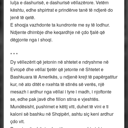
lulja e dashurisë, e dashurisë vëllazërore. Vetëm
kështu, edhe shpirtrat e prindërve tanë të ndjerë do
jenë të qetë.
E shoqja vazhdonte ta kundronte me sy të lodhur.
Ndjente dhimbje dhe keqardhje në çdo fjalë që
dëgjonte nga i shoqi.
* * *
Dy vëllezërit që jetonin në shtetet e ndryshme në
Evropë dhe vëllai tjetër që jetonte në Shtetet e
Bashkuara të Amerikës, u ndjenë krejt të papërgatitur
kur, në ato ditët e nxehta të stinës së verës, një
mesazh i ardhur nga vëllai i tyre i madh, i njoftonte
se, edhe pak javë dhe fillon stina e vjeshtës.
Mundësisht, pushimet e këtij viti, duhet të vini e ti
kaloni së bashku në Shqipëri, ashtu siç keni ardhur
çdo vit.