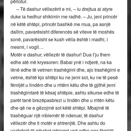
përlotur.
– Të dashur vëllezërit e mi, – iu drejtua ai atyre
duke ia hedhur shikimin me radhë. – Ju, jeni princër
në këtë shtëpi, princër bashkë me mua, pa asnjë
dallim, pavarësisht diferencës së viteve të moshës
sonë, pavarësisht se kush vëlla është i madhi, i
mesmi, i vogli…
Motër e dashur, vëllezër të dashur! Dua t’ju them
edhe atë më kryesoren: Babai ynë i ndjerë, na ka
lënë edhe të vetmen trashëgimi dhe, ajo trashëgimi e
vetme, është kjo shtëpi ku ne jemi sot, ku ne të pesë
fëmijët u lindëm dhe u rritëm këtu dhe të gjithë jemi
trashëgimtarë të kësaj shtëpie, ashtu sikurse edhe të
parët tanë brezëpasbrezi u lindën dhe u rritën këtu
dhe që ne e gëzojmë sot këtë shtëpi. Mbajmë të
trashëguar një mbiemër të nderuar, të dashur
vëllezër dhe ti motër e shtrenjtë. Dhe ashtu do
vazhdojë të mbahet mbiemri ynë edhe nga fëmijët