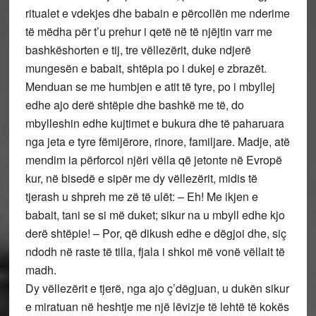
ritualet e vdekjes dhe babain e përcollën me nderime
të mëdha për t’u prehur i qetë në të njëjtin varr me
bashkëshorten e tij, tre vëllezërit, duke ndjerë
mungesën e babait, shtëpia po i dukej e zbrazët.
Menduan se me humbjen e atit të tyre, po i mbyllej
edhe ajo derë shtëpie dhe bashkë me të, do
mbylleshin edhe kujtimet e bukura dhe të paharuara
nga jeta e tyre fëmijërore, rinore, familjare. Madje, atë
mendim ia përforcoi njëri vëlla që jetonte në Evropë
kur, në bisedë e sipër me dy vëllezërit, midis të
tjerash u shpreh me zë të ulët: – Eh! Me ikjen e
babait, tani se si më duket; sikur na u mbyll edhe kjo
derë shtëpie! – Por, që dikush edhe e dëgjoi dhe, siç
ndodh në raste të tilla, fjala i shkoi më vonë vëllait të
madh.
Dy vëllezërit e tjerë, nga ajo ç’dëgjuan, u dukën sikur
e miratuan në heshtje me një lëvizje të lehtë të kokës