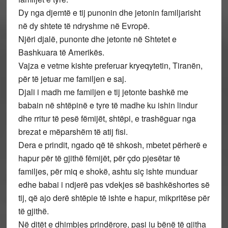
Dy nga djemtë e tij punonin dhe jetonin familjarisht
në dy shtete të ndryshme në Evropë.
Njëri djalë, punonte dhe jetonte në Shtetet e
Bashkuara të Amerikës.
Vajza e vetme kishte preferuar kryeqytetin, Tiranën,
për të jetuar me familjen e saj.
Djali i madh me familjen e tij jetonte bashkë me
babain në shtëpinë e tyre të madhe ku ishin lindur
dhe rritur të pesë fëmijët, shtëpi, e trashëguar nga
brezat e mëparshëm të atij fisi.
Dera e prindit, ngado që të shkosh, mbetet përherë e
hapur për të gjithë fëmijët, për çdo pjesëtar të
familjes, për miq e shokë, ashtu siç ishte munduar
edhe babai i ndjerë pas vdekjes së bashkëshortes së
tij, që ajo derë shtëpie të ishte e hapur, mikpritëse për
të gjithë.
Në ditët e dhimbjes prindërore, pasi iu bënë të gjitha