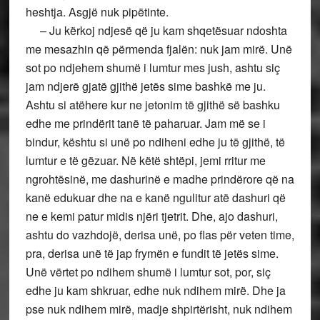
heshtja. Asgjë nuk pipëtinte.
– Ju kërkoj ndjesë që ju kam shqetësuar ndoshta
me mesazhin që përmenda fjalën: nuk jam mirë. Unë
sot po ndjehem shumë i lumtur mes jush, ashtu siç
jam ndjerë gjatë gjithë jetës sime bashkë me ju.
Ashtu si atëhere kur ne jetonim të gjithë së bashku
edhe me prindërit tanë të paharuar. Jam më se i
bindur, kështu si unë po ndiheni edhe ju të gjithë, të
lumtur e të gëzuar. Në këtë shtëpi, jemi rritur me
ngrohtësinë, me dashurinë e madhe prindërore që na
kanë edukuar dhe na e kanë ngulitur atë dashuri që
ne e kemi patur midis njëri tjetrit. Dhe, ajo dashuri,
ashtu do vazhdojë, derisa unë, po flas për veten time,
pra, derisa unë të jap frymën e fundit të jetës sime.
Unë vërtet po ndihem shumë i lumtur sot, por, siç
edhe ju kam shkruar, edhe nuk ndihem mirë. Dhe ja
pse nuk ndihem mirë, madje shpirtërisht, nuk ndihem