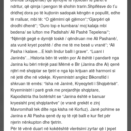
ndritur, që qimja i pengon të shohin trarin.Shpifësve do t’u
dridhej dora po të kujtonin sadopak këngën e popullit, edhe
të rralluar, mbi të: “O gjëmimi që gjëmon”;“Gjarpëri që
drodhi dhenë”; “Duro top e kumbara/ moj kalaja mbi
bedena/ se lufton me Padishah/ Ali Pashë Tepelena/”;
“Njëmijë gegë e dymijë toskë / qëndruan me Ali Pashanë/,
ata vunë kryet poshtë / dhe me të me besë u vranë”; “Ali
Pasha i kalave…E kish lindur balli i grave”. “Luani i
Janinës”…Historia bën të vetën por Ai është i pandarë nga
Janina ku bëri rrënjë pasi Mëmë e Bir (Janina dhe Ai) qenë
njëri më shqiptar se tjetri e nga kjo krijuan atë harmoni si
në jetë dhe në vdekje. Kryeministri anglez Bikonsfild i
shkruan të emës: “Isha në Janinë, Kryeqyteti i Shqipërisë”.
Kryeministri i parë grek me prejardhje shqiptare,
Kapodistria tha botërisht se “Janina është e banuar
kryesisht prej shqiptarëve” (e vranë grekët e zinj
Mavromihali tek dilte nga kisha në Korfuz). Janë pohime se
Janina e Ali Pasha qenë dy sy të një balli e kur flet për
njerin nënkupton dhe tjetrin.
Për të vënë duart në kokëështë vlerësimi zyrtar që i jepet