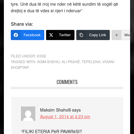
tyre. Unë dua të rroj me nder në këtë sundim të vogël që
drejtoj e dua të vdes si njeri i nderuar”
Share via:
Facebook
Twitter
Copy Link
More
FILED UNDER:
ESSE
TAGGED WITH:
AGIM SHEHU
,
ALI PASHË
,
TEPELENA
,
VIGANI
SHQIPTAR
COMMENTS
Maksim Shaholli
says
August 1, 2014 at 4:23 pm
“FILIKI ETERIA PèR PAVARèSI?