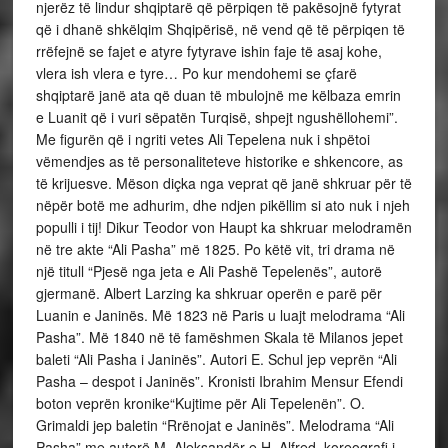
njerëz të lindur shqiptarë që përpiqen të pakësojnë fytyrat
që i dhanë shkëlqim Shqipërisë, në vend që të përpiqen të
rrëfejnë se fajet e atyre fytyrave ishin faje të asaj kohe,
vlera ish vlera e tyre… Po kur mendohemi se çfarë
shqiptarë janë ata që duan të mbulojnë me këlbaza emrin
e Luanit që i vuri sëpatën Turqisë, shpejt ngushëllohemi”.
Me figurën që i ngriti vetes Ali Tepelena nuk i shpëtoi
vëmendjes as të personaliteteve historike e shkencore, as
të krijuesve. Mëson diçka nga veprat që janë shkruar për të
nëpër botë me adhurim, dhe ndjen pikëllim si ato nuk i njeh
populli i tij! Dikur Teodor von Haupt ka shkruar melodramën
në tre akte “Ali Pasha” më 1825. Po këtë vit, tri drama në
një titull “Pjesë nga jeta e Ali Pashë Tepelenës”, autorë
gjermanë. Albert Larzing ka shkruar operën e parë për
Luanin e Janinës. Më 1823 në Paris u luajt melodrama “Ali
Pasha”. Më 1840 në të famëshmen Skala të Milanos jepet
baleti “Ali Pasha i Janinës”. Autori E. Schul jep veprën “Ali
Pasha – despot i Janinës”. Kronisti Ibrahim Mensur Efendi
boton veprën kronike“Kujtime për Ali Tepelenën”. O.
Grimaldi jep baletin “Rrënojat e Janinës”. Melodrama “Ali
Pasha” me autorë M. Aleksandër e H. Alfred, koreografi i