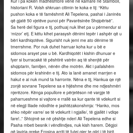
Kur i pa kokën madhështore vënë në kamare në Stamboll,
historiani R. Volsh shkruan citimin te koka e tij: “Këtu
pushon koka e të famëshmit Ali Tepelena, pashai i Janinës
që gjatë 50 vjetëve punoi për Pavarësinëe Shqipërisë”.
Sa herë del figura e tij, pothuaj nuk lihet pa u përmendur si
‘mizor’ etj. E këtu kihet parasysh dënimi tepër i ashpër që u
bëri kardhiqotëve. Sigurisht nuk jemi me ato dënime të
tmerrshme. Por nuk duhet harruar koha kur u bë e
sidomos arsyet pse u bë. Kardhiqotët i kishin dhunuar e
fyer si burracakë të pështirë vatrën aq të shenjtë për
shqiptarin, familjen, nënën dhe motrën. Akt i pafalshëm
sidomos për krahinën e tij. Ato ia lanë amanet marrjen e
hakut e ai nuk mund ta harronte. Nëna e tij, Hankua qe një
zonjë sovrane Tepelene sa e hijëshme dhe me ndjeshmëri
njerëzore. Kënga popullore e përjetëson në vargje të
paharrueshme si vajtore e rrallë sa kur qante të vdekurit si
në elegji Iliade ndodhte e jashtëzakonshmja: “Hanko, mos
shko nëpër varre/ se të vdekurit i ngjalle/, të gjallët i vdiqe
fare!..” Shtojmë se në çështje nderi Ali Tepelena edhe si
Pasha mbeti besnik i vëndlindjes, nuk kish harem. Dëgjoi
që lavirja greke Frosina arriti të futej gjer te gjiri i të birit,