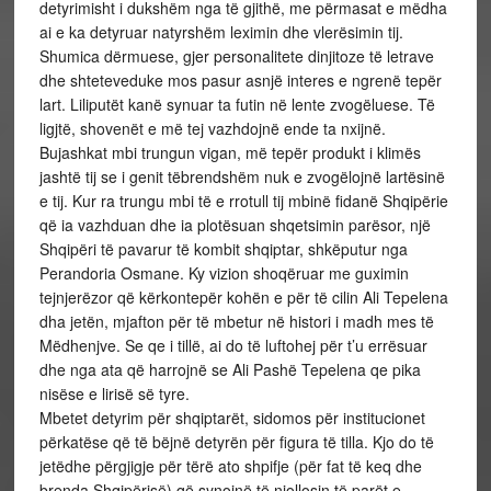
detyrimisht i dukshëm nga të gjithë, me përmasat e mëdha
ai e ka detyruar natyrshëm leximin dhe vlerësimin tij.
Shumica dërmuese, gjer personalitete dinjitoze të letrave
dhe shteteveduke mos pasur asnjë interes e ngrenë tepër
lart. Liliputët kanë synuar ta futin në lente zvogëluese. Të
ligjtë, shovenët e më tej vazhdojnë ende ta nxijnë.
Bujashkat mbi trungun vigan, më tepër produkt i klimës
jashtë tij se i genit tëbrendshëm nuk e zvogëlojnë lartësinë
e tij. Kur ra trungu mbi të e rrotull tij mbinë fidanë Shqipërie
që ia vazhduan dhe ia plotësuan shqetsimin parësor, një
Shqipëri të pavarur të kombit shqiptar, shkëputur nga
Perandoria Osmane. Ky vizion shoqëruar me guximin
tejnjerëzor që kërkontepër kohën e për të cilin Ali Tepelena
dha jetën, mjafton për të mbetur në histori i madh mes të
Mëdhenjve. Se qe i tillë, ai do të luftohej për t’u errësuar
dhe nga ata që harrojnë se Ali Pashë Tepelena qe pika
nisëse e lirisë së tyre.
Mbetet detyrim për shqiptarët, sidomos për institucionet
përkatëse që të bëjnë detyrën për figura të tilla. Kjo do të
jetëdhe përgjigje për tërë ato shpifje (për fat të keq dhe
brenda Shqipërisë) që synojnë të njollosin të parët e