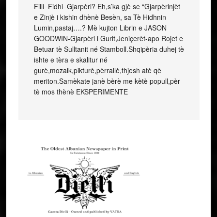
Filli=Fidhi=Gjarpèri? Eh,s’ka gjè se “Gjarpèrinjèt
e Zinjè i kishin dhènè Besèn, sa Tè Hidhnin
Lumin,pastaj….? Mè kujton Librin e JASON
GOODWIN-Gjarpèri i Gurit,Jeniçerèt-apo Rojet e
Betuar tè Sulltanit né Stamboll.Shqipèria duhej tè
ishte e tèra e skalitur né
gurè,mozaik,pikturè,pèrrallè,thjesh atè qè
meriton.Samèkate janè bèrè me kètè popull,pèr
tè mos thènè EKSPERIMENTE