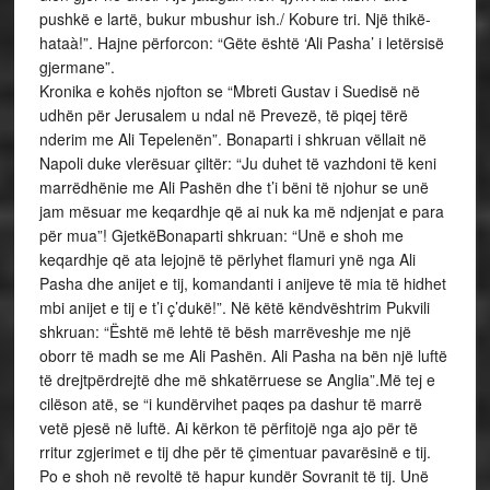
pushkë e lartë, bukur mbushur ish./ Kobure tri. Një thikë-
hataà!”. Hajne përforcon: “Gëte është ‘Ali Pasha’ i letërsisë
gjermane”.
Kronika e kohës njofton se “Mbreti Gustav i Suedisë në
udhën për Jerusalem u ndal në Prevezë, të piqej tërë
nderim me Ali Tepelenën”. Bonaparti i shkruan vëllait në
Napoli duke vlerësuar çiltër: “Ju duhet të vazhdoni të keni
marrëdhënie me Ali Pashën dhe t’i bëni të njohur se unë
jam mësuar me keqardhje që ai nuk ka më ndjenjat e para
për mua”! GjetkëBonaparti shkruan: “Unë e shoh me
keqardhje që ata lejojnë të përlyhet flamuri ynë nga Ali
Pasha dhe anijet e tij, komandanti i anijeve të mia të hidhet
mbi anijet e tij e t’i ç’dukë!”. Në këtë këndvështrim Pukvili
shkruan: “Është më lehtë të bësh marrëveshje me një
oborr të madh se me Ali Pashën. Ali Pasha na bën një luftë
të drejtpërdrejtë dhe më shkatërruese se Anglia”.Më tej e
cilëson atë, se “i kundërvihet paqes pa dashur të marrë
vetë pjesë në luftë. Ai kërkon të përfitojë nga ajo për të
rritur zgjerimet e tij dhe për të çimentuar pavarësinë e tij.
Po e shoh në revoltë të hapur kundër Sovranit të tij. Unë