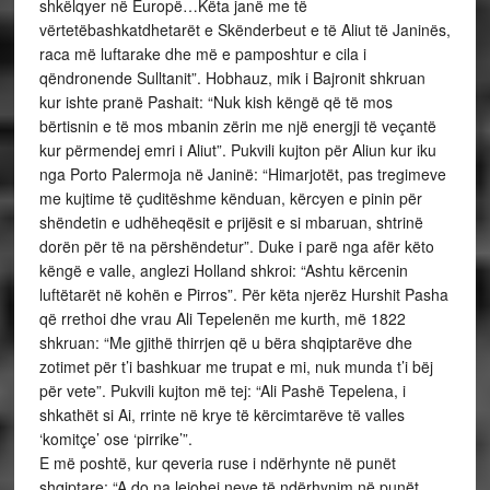
shkëlqyer në Europë…Këta janë me të
vërtetëbashkatdhetarët e Skënderbeut e të Aliut të Janinës,
raca më luftarake dhe më e pamposhtur e cila i
qëndronende Sulltanit”. Hobhauz, mik i Bajronit shkruan
kur ishte pranë Pashait: “Nuk kish këngë që të mos
bërtisnin e të mos mbanin zërin me një energji të veçantë
kur përmendej emri i Aliut”. Pukvili kujton për Aliun kur iku
nga Porto Palermoja në Janinë: “Himarjotët, pas tregimeve
me kujtime të çuditëshme kënduan, kërcyen e pinin për
shëndetin e udhëheqësit e prijësit e si mbaruan, shtrinë
dorën për të na përshëndetur”. Duke i parë nga afër këto
këngë e valle, anglezi Holland shkroi: “Ashtu kërcenin
luftëtarët në kohën e Pirros”. Për këta njerëz Hurshit Pasha
që rrethoi dhe vrau Ali Tepelenën me kurth, më 1822
shkruan: “Me gjithë thirrjen që u bëra shqiptarëve dhe
zotimet për t’i bashkuar me trupat e mi, nuk munda t’i bëj
për vete”. Pukvili kujton më tej: “Ali Pashë Tepelena, i
shkathët si Ai, rrinte në krye të kërcimtarëve të valles
‘komitçe’ ose ‘pirrike’”.
E më poshtë, kur qeveria ruse i ndërhynte në punët
shqiptare: “A do na lejohej neve të ndërhynim në punët