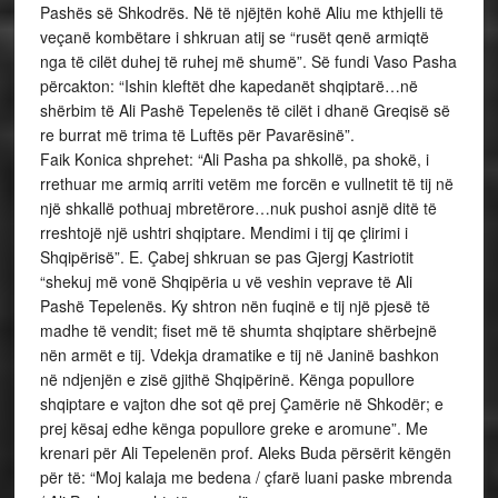
Pashës së Shkodrës. Në të njëjtën kohë Aliu me kthjelli të
veçanë kombëtare i shkruan atij se “rusët qenë armiqtë
nga të cilët duhej të ruhej më shumë”. Së fundi Vaso Pasha
përcakton: “Ishin kleftët dhe kapedanët shqiptarë…në
shërbim të Ali Pashë Tepelenës të cilët i dhanë Greqisë së
re burrat më trima të Luftës për Pavarësinë”.
Faik Konica shprehet: “Ali Pasha pa shkollë, pa shokë, i
rrethuar me armiq arriti vetëm me forcën e vullnetit të tij në
një shkallë pothuaj mbretërore…nuk pushoi asnjë ditë të
rreshtojë një ushtri shqiptare. Mendimi i tij qe çlirimi i
Shqipërisë”. E. Çabej shkruan se pas Gjergj Kastriotit
“shekuj më vonë Shqipëria u vë veshin veprave të Ali
Pashë Tepelenës. Ky shtron nën fuqinë e tij një pjesë të
madhe të vendit; fiset më të shumta shqiptare shërbejnë
nën armët e tij. Vdekja dramatike e tij në Janinë bashkon
në ndjenjën e zisë gjithë Shqipërinë. Kënga popullore
shqiptare e vajton dhe sot që prej Çamërie në Shkodër; e
prej kësaj edhe kënga popullore greke e aromune”. Me
krenari për Ali Tepelenën prof. Aleks Buda përsërit këngën
për të: “Moj kalaja me bedena / çfarë luani paske mbrenda