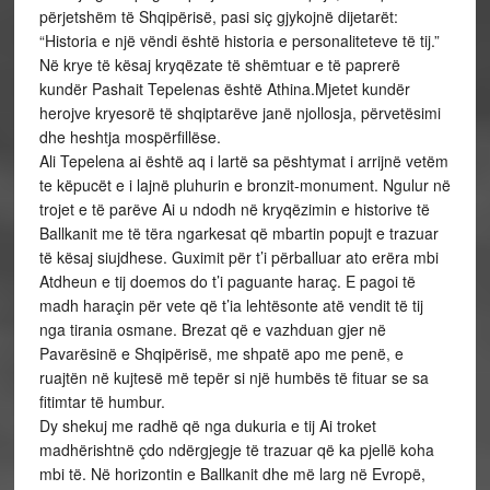
përjetshëm të Shqipërisë, pasi siç gjykojnë dijetarët:
“Historia e një vëndi është historia e personaliteteve të tij.”
Në krye të kësaj kryqëzate të shëmtuar e të paprerë
kundër Pashait Tepelenas është Athina.Mjetet kundër
herojve kryesorë të shqiptarëve janë njollosja, përvetësimi
dhe heshtja mospërfillëse.
Ali Tepelena ai është aq i lartë sa pështymat i arrijnë vetëm
te këpucët e i lajnë pluhurin e bronzit-monument. Ngulur në
trojet e të parëve Ai u ndodh në kryqëzimin e historive të
Ballkanit me të tëra ngarkesat që mbartin popujt e trazuar
të kësaj siujdhese. Guximit për t’i përballuar ato erëra mbi
Atdheun e tij doemos do t’i paguante haraç. E pagoi të
madh haraçin për vete që t’ia lehtësonte atë vendit të tij
nga tirania osmane. Brezat që e vazhduan gjer në
Pavarësinë e Shqipërisë, me shpatë apo me penë, e
ruajtën në kujtesë më tepër si një humbës të fituar se sa
fitimtar të humbur.
Dy shekuj me radhë që nga dukuria e tij Ai troket
madhërishtnë çdo ndërgjegje të trazuar që ka pjellë koha
mbi të. Në horizontin e Ballkanit dhe më larg në Evropë,