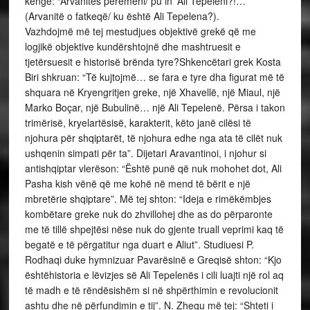
këngë: “Arvanites peremeni/ pu in’ Ali Tepeleni?!…”
(Arvanitë o fatkeqë/ ku është Ali Tepelena?).
Vazhdojmë më tej mestudjues objektivë grekë që me
logjikë objektive kundërshtojnë dhe mashtruesit e
tjetërsuesit e historisë brënda tyre?Shkencëtari grek Kosta
Biri shkruan: “Të kujtojmë… se fara e tyre dha figurat më të
shquara në Kryengritjen greke, një Xhavellë, një Miaul, një
Marko Boçar, një Bubulinë… një Ali Tepelenë. Përsa i takon
trimërisë, kryelartësisë, karakterit, këto janë cilësi të
njohura për shqiptarët, të njohura edhe nga ata të cilët nuk
ushqenin simpati për ta”. Dijetari Aravantinoi, i njohur si
antishqiptar vlerëson: “Është punë që nuk mohohet dot, Ali
Pasha kish vënë që me kohë në mend të bërit e një
mbretërie shqiptare”. Më tej shton: “Ideja e rimëkëmbjes
kombëtare greke nuk do zhvillohej dhe as do përparonte
me të tillë shpejtësi nëse nuk do gjente truall veprimi kaq të
begatë e të përgatitur nga duart e Aliut”. Studiuesi P.
Rodhaqi duke hymnizuar Pavarësinë e Greqisë shton: “Kjo
ështëhistoria e lëvizjes së Ali Tepelenës i cili luajti një rol aq
të madh e të rëndësishëm si në shpërthimin e revolucionit
ashtu dhe në përfundimin e tij”. N. Zhegu më tej: “Shteti i