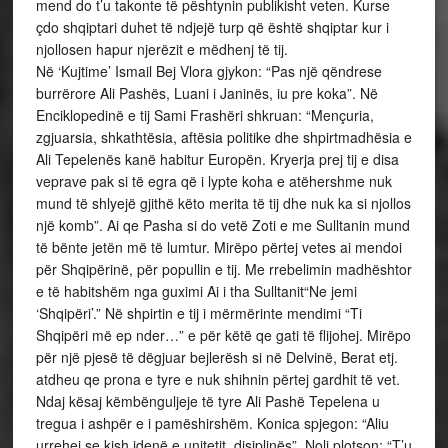
mend do t’u takonte të pështynin publikisht veten. Kurse
çdo shqiptari duhet të ndjejë turp që është shqiptar kur i
njollosen hapur njerëzit e mëdhenj të tij.
Në ‘Kujtime’ Ismail Bej Vlora gjykon: “Pas një qëndrese
burrërore Ali Pashës, Luani i Janinës, iu pre koka”. Në
Enciklopedinë e tij Sami Frashëri shkruan: “Mençuria,
zgjuarsia, shkathtësia, aftësia politike dhe shpirtmadhësia e
Ali Tepelenës kanë habitur Europën. Kryerja prej tij e disa
veprave pak si të egra që i lypte koha e atëhershme nuk
mund të shlyejë gjithë këto merita të tij dhe nuk ka si njollos
një komb”. Ai qe Pasha si do vetë Zoti e me Sulltanin mund
të bënte jetën më të lumtur. Mirëpo përtej vetes ai mendoi
për Shqipërinë, për popullin e tij. Me rrebelimin madhështor
e të habitshëm nga guximi Ai i tha Sulltanit“Ne jemi
‘Shqipëri’.” Në shpirtin e tij i mërmërinte mendimi “Ti
Shqipëri më ep nder…” e për këtë qe gati të flijohej. Mirëpo
për një pjesë të dëgjuar bejlerësh si në Delvinë, Berat etj.
atdheu qe prona e tyre e nuk shihnin përtej gardhit të vet.
Ndaj kësaj këmbënguljeje të tyre Ali Pashë Tepelena u
tregua i ashpër e i pamëshirshëm. Konica spjegon: “Aliu
urrehej se kish idenë e unitetit, disiplinës”. Noli plotson: “T’u