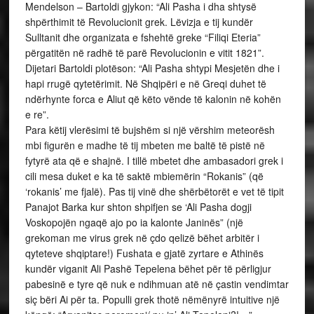
Mendelson – Bartoldi gjykon: “Ali Pasha i dha shtysë
shpërthimit të Revolucionit grek. Lëvizja e tij kundër
Sulltanit dhe organizata e fshehtë greke “Filiqi Eteria”
përgatitën në radhë të parë Revolucionin e vitit 1821”.
Dijetari Bartoldi plotëson: “Ali Pasha shtypi Mesjetën dhe i
hapi rrugë qytetërimit. Në Shqipëri e në Greqi duhet të
ndërhynte forca e Aliut që këto vënde të kalonin në kohën
e re”.
Para këtij vlerësimi të bujshëm si një vërshim meteorësh
mbi figurën e madhe të tij mbeten me baltë të pistë në
fytyrë ata që e shajnë. I tillë mbetet dhe ambasadori grek i
cili mesa duket e ka të saktë mbiemërin “Rokanis” (që
‘rokanis’ me fjalë). Pas tij vinë dhe shërbëtorët e vet të tipit
Panajot Barka kur shton shpifjen se ‘Ali Pasha dogji
Voskopojën ngaqë ajo po ia kalonte Janinës” (një
grekoman me virus grek në çdo qelizë bëhet arbitër i
qyteteve shqiptare!) Fushata e gjatë zyrtare e Athinës
kundër viganit Ali Pashë Tepelena bëhet për të përligjur
pabesinë e tyre që nuk e ndihmuan atë në çastin vendimtar
siç bëri Ai për ta. Populli grek thotë nëmënyrë intuitive një