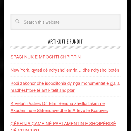
ARTIKUJT E FUNDIT
SPAÇI NUK E MPOSHTI SHPIRTIN
New York, qyteti që ndryshoi emrin… dhe ndryshoi botën
Kodi zakonor dhe isopolifonia dy nga monumentet e gjalla
madhështore të antikitetit shqiptar
Kryetari i Vatrës Dr. Elmi Berisha zhvilloi takim në
Akademinë e Shkencave dhe të Arteve të Kosovës
ÇËSHTJA ÇAME NË PARLAMENTIN E SHQIPËRISË
NË VITIN 1921