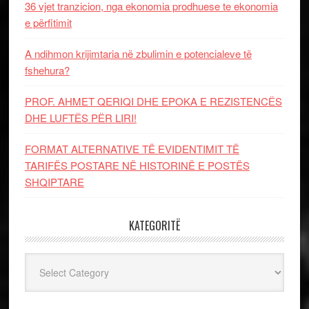
36 vjet tranzicion, nga ekonomia prodhuese te ekonomia
e përfitimit
A ndihmon krijimtaria në zbulimin e potencialeve të
fshehura?
PROF. AHMET QERIQI DHE EPOKA E REZISTENCЁS
DHE LUFTЁS PЁR LIRI!
FORMAT ALTERNATIVE TË EVIDENTIMIT TË
TARIFËS POSTARE NË HISTORINË E POSTËS
SHQIPTARE
KATEGORITË
Kategoritë