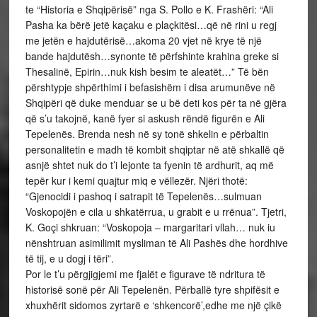
te “Historia e Shqipërisë” nga S. Pollo e K. Frashëri: “Ali
Pasha ka bërë jetë kaçaku e plaçkitësi…që në rini u regj
me jetën e hajdutërisë…akoma 20 vjet në krye të një
bande hajdutësh…synonte të përfshinte krahina greke si
Thesalinë, Epirin…nuk kish besim te aleatët…” Të bën
përshtypje shpërthimi i befasishëm i disa arumunëve në
Shqipëri që duke menduar se u bë deti kos për ta në gjëra
që s’u takojnë, kanë fyer si askush rëndë figurën e Ali
Tepelenës. Brenda nesh në sy tonë shkelin e përbaltin
personalitetin e madh të kombit shqiptar në atë shkallë që
asnjë shtet nuk do t’i lejonte ta fyenin të ardhurit, aq më
tepër kur i kemi quajtur miq e vëllezër. Njëri thotë:
“Gjenocidi i pashoq i satrapit të Tepelenës…sulmuan
Voskopojën e cila u shkatërrua, u grabit e u rrënua”. Tjetri,
K. Goçi shkruan: “Voskopoja – margaritari vllah… nuk iu
nënshtruan asimilimit mysliman të Ali Pashës dhe hordhive
të tij, e u dogj i tëri”.
Por le t’u përgjigjemi me fjalët e figurave të ndritura të
historisë sonë për Ali Tepelenën. Përballë tyre shpifësit e
xhuxhërit sidomos zyrtarë e ‘shkencorë’,edhe me një çikë