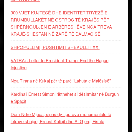
300 VJET KUJTESË DHE IDENTITET-TRYEZË E
RRUMBULLAKËT NË OSTROS TË KRAJËS PËR
SHPËRNGULJEN E ARBËRESHËVE NGA TREVA
KRAJË-SHESTAN NË ZARË TË DALMACISË
SHPOPULLIMI, PUSHTIMI I SHEKULLIT XXI
VATRA’s Letter to President Trump: End the Hague
Injustice
Nga Tirana në Kukaj për të parë “Lahuta e Malësisë”
Kardinali Ernest Simoni rikthehet si dëshmitar në Burgun
e Spaçit
Dom Ndre Mjeda, sipas dy figurave monumentale të
letrave shqipe, Ernest Koliqit dhe At Gjergj Fishta