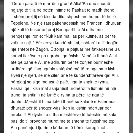
“Derdh paratë të marrësh grurin! Aliu!”Ka dhe shumë
ngjarje të tilla në botën intime të Pashait të madh thënë
lirshëm prej tij në biseda dite, shpesh me humor të hollë
Tepelene. Në një rast pakënaqësish me Francën i dhuruan
një kuti të bukur ari prej Bonapartit, e Ai u tha me
nënqeshje ironie: “Nuk kam mall as për kutinë, as për të
zotin e saj!..” Për arsye kundërshtimi, ushtarët e tij dogjën
një shtëpi në Zagori. E zonja, e pajtuar me fatkeqësinë u ul
karshi flakëve e po ngrohej qetësisht. Vanë ia thanë Aliut
atë që panë e Ai, me adhurim për të zonjën burrneshë
urdhëroi që t’iaq ngrinin shtëpinë më të re nga sa e kish…
Pyeti një njeri, se me cilën anë të kundërshtarëve qe! Ai iu
përgjegj se s’qe me asnjë palë, nga ta shpinte ryma.
Pashai që i kish inat asnjanësit urdhëroi ta lidhnin në një
trung, ta shtinin në lumë e ryma ta përcillte nga të
donte!..Mjeshtrit himariotë i thanë se kalanë e Palermos,
dhuratë për të shoqen-Vasilikën ia kishin ndërtuar për
mrekulli! Ai dyshoi e u tha mjeshtërve të futeshin në kala
pasi do t’i provonte muret me të shtëna të fuqishme topi.
Ata panë njeri tjetrin e kërkuan të bënin koregjimet…