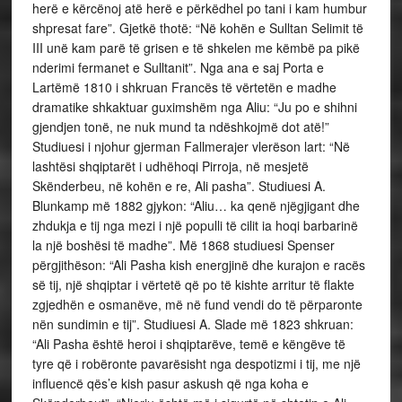
herë e kërcënoj atë herë e përkëdhel po tani i kam humbur
shpresat fare”. Gjetkë thotë: “Në kohën e Sulltan Selimit të
III unë kam parë të grisen e të shkelen me këmbë pa pikë
nderimi fermanet e Sulltanit”. Nga ana e saj Porta e
Lartëmë 1810 i shkruan Francës të vërtetën e madhe
dramatike shkaktuar guximshëm nga Aliu: “Ju po e shihni
gjendjen tonë, ne nuk mund ta ndëshkojmë dot atë!”
Studiuesi i njohur gjerman Fallmerajer vlerëson lart: “Në
lashtësi shqiptarët i udhëhoqi Pirroja, në mesjetë
Skënderbeu, në kohën e re, Ali pasha”. Studiuesi A.
Blunkamp më 1882 gjykon: “Aliu… ka qenë njëgjigant dhe
zhdukja e tij nga mezi i një populli të cilit ia hoqi barbarinë
la një boshësi të madhe”. Më 1868 studiuesi Spenser
përgjithëson: “Ali Pasha kish energjinë dhe kurajon e racës
së tij, një shqiptar i vërtetë që po të kishte arritur të flakte
zgjedhën e osmanëve, më në fund vendi do të përparonte
nën sundimin e tij”. Studiuesi A. Slade më 1823 shkruan:
“Ali Pasha është heroi i shqiptarëve, temë e këngëve të
tyre që i robëronte pavarësisht nga despotizmi i tij, me një
influencë qës’e kish pasur askush që nga koha e