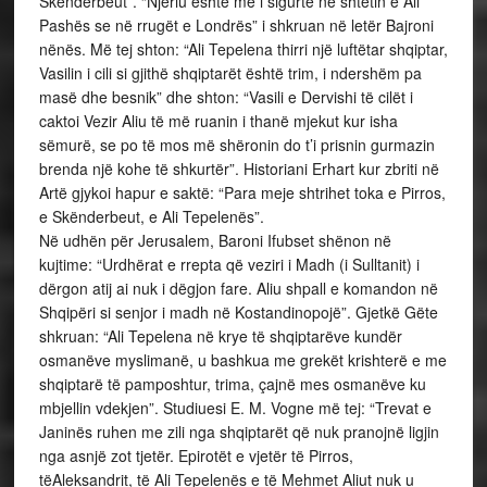
Skënderbeut”. “Njeriu është më i sigurtë në shtetin e Ali
Pashës se në rrugët e Londrës” i shkruan në letër Bajroni
nënës. Më tej shton: “Ali Tepelena thirri një luftëtar shqiptar,
Vasilin i cili si gjithë shqiptarët është trim, i ndershëm pa
masë dhe besnik” dhe shton: “Vasili e Dervishi të cilët i
caktoi Vezir Aliu të më ruanin i thanë mjekut kur isha
sëmurë, se po të mos më shëronin do t’i prisnin gurmazin
brenda një kohe të shkurtër”. Historiani Erhart kur zbriti në
Artë gjykoi hapur e saktë: “Para meje shtrihet toka e Pirros,
e Skënderbeut, e Ali Tepelenës”.
Në udhën për Jerusalem, Baroni Ifubset shënon në
kujtime: “Urdhërat e rrepta që veziri i Madh (i Sulltanit) i
dërgon atij ai nuk i dëgjon fare. Aliu shpall e komandon në
Shqipëri si senjor i madh në Kostandinopojë”. Gjetkë Gëte
shkruan: “Ali Tepelena në krye të shqiptarëve kundër
osmanëve myslimanë, u bashkua me grekët krishterë e me
shqiptarë të pamposhtur, trima, çajnë mes osmanëve ku
mbjellin vdekjen”. Studiuesi E. M. Vogne më tej: “Trevat e
Janinës ruhen me zili nga shqiptarët që nuk pranojnë ligjin
nga asnjë zot tjetër. Epirotët e vjetër të Pirros,
tëAleksandrit, të Ali Tepelenës e të Mehmet Aliut nuk u