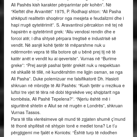
Ali Pashës kish karakter përparimtar për kohën”. Në
“Kleftët dhe Arvanitët” 1975, P. Rodhaqi shton: “Ali Pasha
shkëputi realitetin shoqëror nga mesjeta e feudalizmi dhe i
hapi rrugë qytetërimit”. S. Aravantinoi përcakton më tej në
hapsirën e qytetërimit grek: “Aliu vendosi rendin dhe e
forcoi atë; i dha shtysë përpara tregtisë e industrisë së
vendit. Në asnjë kohë tjetër të mëparshme nuk u
ndërmorën vepra të tilla botore që u bënë prej tij në të
katër anët e vendit ku ai qeveriste”. Vurnas në “Burime
greke”: “Prej asnjë pashai tjetër grekët nuk u respektuan
në shkallë të tillë, në kundërshtim me ligjin osman, se nga
Ali Pasha”. Duke polemizuar me falsifikatorë Dh. Hasioti
shkruan në mbrojtje të Ali Pashës: “Kush tjetër u rrezikua e
luftoi tre vjet të tëra në dobi tëgrekëve veç shqiptarit nga
kombësia, Ali Pashë Tepelena?”. “Njeriu është më i
sigurtënë shtetin e Aliut se në rrugën e Londrës”, shkruan
Vurnas Tassos.
Para të tilla vlerësimeve që mund të zgjaten shumë ç’mund
të thonë shpifësit në shtypin tonë e mediet tona? Le t’u
përgjigjemi me fjalët e Konicës: “Është turp të ndodhen