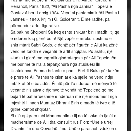
Renancit, Paris 1822, “Ali Pasha nga Janina” – opera e
Gustav Albert Lorcig 1924. Veprimi pantomimik “Ali Pasha i
Janinës – 1840, krijim i G. Golceranit. E me radhë, pa
përmendur artet figurative.
Sa pak në Shqipëri! Sa keq është shikuar biri i madh i tij që
e nderon kaq gjerë bota! Një vepër e mrekullueshme e
shkrimtarit Sabri Godo, e denjë për figurën e Aliut ka zënë
vënd në fondin e veçantë të artit shqiptar. Po ashtu, një
studim i gjerë monografik qindrafaqesh për Ali Tepelenën
me burime të rralla tëpanjohura nga studiuesi Ilir
Ushtelenca. Poema brilante e poetit Pertrit Ruka për kokën
e prerë të Ali Pashës të cilën ai e ka sjellë në vëndlindje
mbi krahët e baladës. Është për t’u nderuar në mënyrë të
veçantë nisiativa e djemve të vendit në Tepelenë që me
bujari të paharrueshme e nderuan me një monument nga
mjeshtri i madh Mumtaz Dhrami Birin e madh të tyre e të
gjithë kombit shqiptar.
Si një epigram mbi Monumentin e tij do të shkonin fjalët e
madhërishme që Ai i tha konsullit rus Flori: “Unë e urrej
Divanin tim dhe Qeverinë time. Unë e parashoh vdekjen e