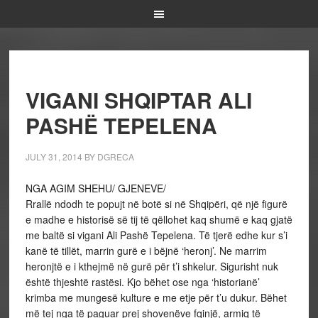
VIGANI SHQIPTAR ALI
PASHË TEPELENA
JULY 31, 2014
BY
DGRECA
NGA AGIM SHEHU/ GJENEVE/
Rrallë ndodh te popujt në botë si në Shqipëri, që një figurë
e madhe e historisë së tij të qëllohet kaq shumë e kaq gjatë
me baltë si vigani Ali Pashë Tepelena. Të tjerë edhe kur s’i
kanë të tillët, marrin gurë e i bëjnë ‘heronj’. Ne marrim
heronjtë e i kthejmë në gurë për t’i shkelur. Sigurisht nuk
është thjeshtë rastësi. Kjo bëhet ose nga ‘historianë’
krimba me mungesë kulture e me etje për t’u dukur. Bëhet
më tej nga të paguar prej shovenëve fqinjë, armiq të