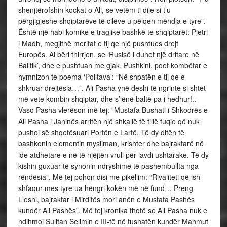
shenjtërofshin kockat o Ali, se vetëm ti dije si t’u
përgjigjeshe shqiptarëve të cilëve u pëlqen mëndja e tyre”.
Është një habi komike e tragjike bashkë te shqiptarët: Pjetri
i Madh, megjithë meritat e tij qe një pushtues drejt
Europës. Ai bëri thirrjen, se ‘Rusisë i duhet një dritare në
Balltik’, dhe e pushtuan me gjak. Pushkini, poet kombëtar e
hymnizon te poema ‘Polltava’: “Në shpatën e tij qe e
shkruar drejtësia…”. Ali Pasha ynë deshi të ngrinte si shtet
më vete kombin shqiptar, dhe s’lënë baltë pa i hedhur!..
Vaso Pasha vlerëson më tej: “Mustafa Bushati i Shkodrës e
Ali Pasha i Janinës arritën një shkallë të tillë fuqie që nuk
pushoi së shqetësuari Portën e Lartë. Të dy ditën të
bashkonin elementin mysliman, krishter dhe bajraktarë në
ide atdhetare e në të njëjtën vrull për lavdi ushtarake. Të dy
kishin guxuar të synonin ndryshime të pashembullta nga
rëndësia”. Më tej pohon disi me pikëllim: “Rivaliteti që ish
shfaqur mes tyre ua hëngri kokën më në fund… Preng
Lleshi, bajraktar i Mirditës mori anën e Mustafa Pashës
kundër Ali Pashës”. Më tej kronika thotë se Ali Pasha nuk e
ndihmoi Sulltan Selimin e III-të në fushatën kundër Mahmut