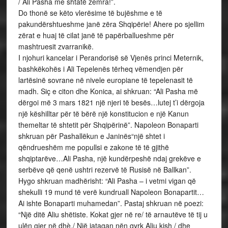
/ Ali Pasha me shtatë zemra!”.
Do thonë se këto vlerësime të bujëshme e të
pakundërshtueshme janë zëra Shqipërie! Ahere po sjellim
zërat e huaj të cilat janë të papërballueshme për
mashtruesit zvarranikë.
I njohuri kancelar i Perandorisë së Vjenës princi Meternik,
bashkëkohës i Ali Tepelenës tërheq vëmendjen për
lartësinë sovrane në nivele europiane të tepelenasit të
madh. Siç e citon dhe Konica, ai shkruan: “Ali Pasha më
dërgoi më 3 mars 1821 një njeri të besës…lutej t’i dërgoja
një këshilltar për të bërë një konstitucion e një Kanun
themeltar të shtetit për Shqipërinë”. Napoleon Bonaparti
shkruan për Pashallëkun e Janinës“një shtet i
qëndrueshëm me popullsi e zakone të të gjithë
shqiptarëve…Ali Pasha, një kundërpeshë ndaj grekëve e
serbëve që qenë ushtri rezervë të Rusisë në Ballkan”.
Hygo shkruan madhërisht: “Ali Pasha – i vetmi vigan që
shekulli 19 mund të verë kundruall Napoleon Bonapartit…
Ai ishte Bonaparti muhamedan”. Pastaj shkruan në poezi:
“Një ditë Aliu shëtiste. Kokat gjer në re/ të arnautëve të tij u
ulën gjer në dhè./ Një jatagan nën qyrk Aliu kish / dhe