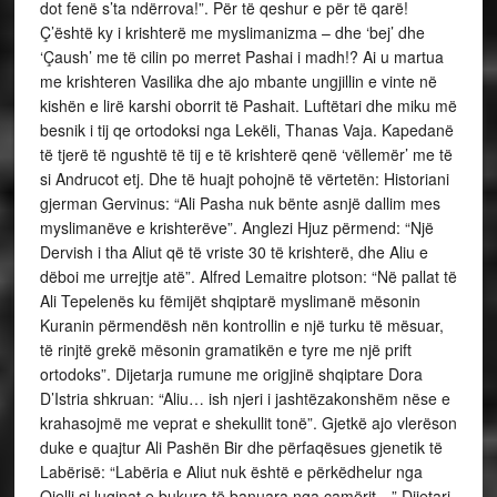
dot fenë s’ta ndërrova!”. Për të qeshur e për të qarë!
Ç’është ky i krishterë me myslimanizma – dhe ‘bej’ dhe
‘Çaush’ me të cilin po merret Pashai i madh!? Ai u martua
me krishteren Vasilika dhe ajo mbante ungjillin e vinte në
kishën e lirë karshi oborrit të Pashait. Luftëtari dhe miku më
besnik i tij qe ortodoksi nga Lekëli, Thanas Vaja. Kapedanë
të tjerë të ngushtë të tij e të krishterë qenë ‘vëllemër’ me të
si Andrucot etj. Dhe të huajt pohojnë të vërtetën: Historiani
gjerman Gervinus: “Ali Pasha nuk bënte asnjë dallim mes
myslimanëve e krishterëve”. Anglezi Hjuz përmend: “Një
Dervish i tha Aliut që të vriste 30 të krishterë, dhe Aliu e
dëboi me urrejtje atë”. Alfred Lemaitre plotson: “Në pallat të
Ali Tepelenës ku fëmijët shqiptarë myslimanë mësonin
Kuranin përmendësh nën kontrollin e një turku të mësuar,
të rinjtë grekë mësonin gramatikën e tyre me një prift
ortodoks”. Dijetarja rumune me origjinë shqiptare Dora
D’Istria shkruan: “Aliu… ish njeri i jashtëzakonshëm nëse e
krahasojmë me veprat e shekullit tonë”. Gjetkë ajo vlerëson
duke e quajtur Ali Pashën Bir dhe përfaqësues gjenetik të
Labërisë: “Labëria e Aliut nuk është e përkëdhelur nga
Qielli si luginat e bukura të banuara nga çamërit…” Dijetari