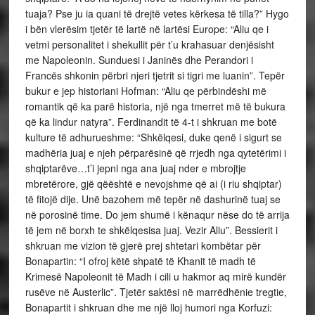
tuaja? Pse ju ia quani të drejtë vetes kërkesa të tilla?” Hygo
i bën vlerësim tjetër të lartë në lartësi Europe: “Aliu qe i
vetmi personalitet i shekullit për t’u krahasuar denjësisht
me Napoleonin. Sunduesi i Janinës dhe Perandori i
Francës shkonin përbri njeri tjetrit si tigri me luanin”. Tepër
bukur e jep historiani Hofman: “Aliu qe përbindëshi më
romantik që ka parë historia, një nga tmerret më të bukura
që ka lindur natyra”. Ferdinandit të 4-t i shkruan me botë
kulture të adhurueshme: “Shkëlqesi, duke qenë i sigurt se
madhëria juaj e njeh përparësinë që rrjedh nga qytetërimi i
shqiptarëve…t’i jepni nga ana juaj nder e mbrojtje
mbretërore, gjë qëështë e nevojshme që ai (i riu shqiptar)
të fitojë dije. Unë bazohem më tepër në dashurinë tuaj se
në porosinë time. Do jem shumë i kënaqur nëse do të arrija
të jem në borxh te shkëlqesisa juaj. Vezir Aliu”. Bessierit i
shkruan me vizion të gjerë prej shtetari kombëtar për
Bonapartin: “I ofroj këtë shpatë të Khanit të madh të
Krimesë Napoleonit të Madh i cili u hakmor aq mirë kundër
rusëve në Austerlic”. Tjetër saktësi në marrëdhënie tregtie,
Bonapartit i shkruan dhe me një lloj humori nga Korfuzi: