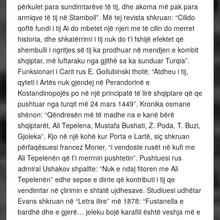
përkulet para sundimtarëve të tij, dhe akoma më pak para
armiqve të tij në Stamboll”. Më tej revista shkruan: “Cilido
qoftë fundi i tij Ai do mbetet një njeri me të cilin do merret
historia, dhe shkatërrimi i tij nuk do t’i fshijë efektet që
shembulli i ngritjes së tij ka prodhuar në mendjen e kombit
shqiptar, më luftaraku nga gjithë sa ka sunduar Turqia”.
Funksionari i Carit rus E. Gollubinski thotë: “Atdheu i tij,
qyteti i Artës nuk gjendej në Perandorinë e
Kostandinopojës po në një principatë të lirë shqiptare që qe
pushtuar nga turqit më 24 mars 1449”. Kronika osmane
shënon: “Qëndresën më të madhe na e kanë bërë
shqiptarët, Ali Tepelena, Mustafa Bushati, Z. Poda, T. Buzi,
Gjoleka”. Kjo në një kohë kur Porta e Lartë, siç shkruan
përfaqësuesi francez Morier, “i vendoste rusët në kufi me
Ali Tepelenën që t’i merrnin pushtetin”. Pushtuesi rus
admiral Ushakov shpallte: “Nuk e ndaj fitoren me Ali
Tepelenën” edhe sepse e dinte që kontributi i tij qe
vendimtar në çlirimin e shtatë ujdhesave. Studiuesi udhëtar
Evans shkruan në “Letra ilire” më 1878: “Fustanella e
bardhë dhe e gjerë… jeleku bojë karafili është veshja më e