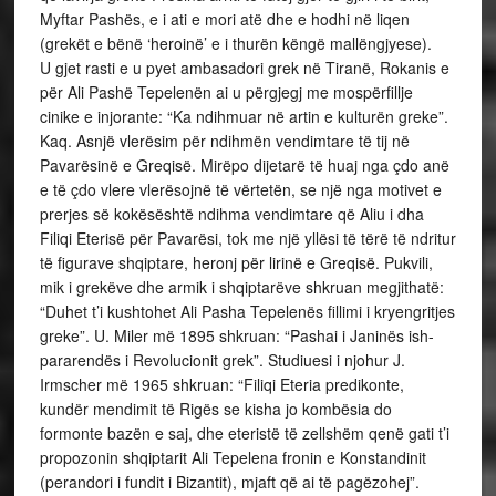
Myftar Pashës, e i ati e mori atë dhe e hodhi në liqen
(grekët e bënë ‘heroinë’ e i thurën këngë mallëngjyese).
U gjet rasti e u pyet ambasadori grek në Tiranë, Rokanis e
për Ali Pashë Tepelenën ai u përgjegj me mospërfillje
cinike e injorante: “Ka ndihmuar në artin e kulturën greke”.
Kaq. Asnjë vlerësim për ndihmën vendimtare të tij në
Pavarësinë e Greqisë. Mirëpo dijetarë të huaj nga çdo anë
e të çdo vlere vlerësojnë të vërtetën, se një nga motivet e
prerjes së kokësështë ndihma vendimtare që Aliu i dha
Filiqi Eterisë për Pavarësi, tok me një yllësi të tërë të ndritur
të figurave shqiptare, heronj për lirinë e Greqisë. Pukvili,
mik i grekëve dhe armik i shqiptarëve shkruan megjithatë:
“Duhet t’i kushtohet Ali Pasha Tepelenës fillimi i kryengritjes
greke”. U. Miler më 1895 shkruan: “Pashai i Janinës ish-
pararendës i Revolucionit grek”. Studiuesi i njohur J.
Irmscher më 1965 shkruan: “Filiqi Eteria predikonte,
kundër mendimit të Rigës se kisha jo kombësia do
formonte bazën e saj, dhe eteristë të zellshëm qenë gati t’i
propozonin shqiptarit Ali Tepelena fronin e Konstandinit
(perandori i fundit i Bizantit), mjaft që ai të pagëzohej”.