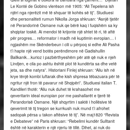
Le Konté de Gobino vlerëson më 1905: “Ali Tepelena ish
njëri nga njerëzit më të shquar të kohës së tij”. Studiuesi
dhe personaliteti rumun Nikolla Jorga shkruan: “Asnjë tjetër
në Perandorinë Osmane nuk qe bërë kaq i fuqishëm sa ky
shqiptar toskë. Ai mendoi të krijonte një shtet të ri, të aftë
për progres… reformator i madh në kuptimin evropian… i
ngjashëm me Skënderbeun i cili u përpoq si edhe Ali Pasha
t’i hapte një vend botës perëndimore në Gadishullin
Ballkanik…kurioz i pazbërthyeshëm për atë që nuk e njeh
Lindjen, e cila po ashtu është plot të kundërta sa dhe vetë
jeta, sa dhe natyra”. Historiani Finlej shkruan: “Aliu ish në
krye tënjë kombi luftarak dhe kish shpresa tëbazuara për të
ngritur një fron të pavarur në Shqipëri”. Studiuesi italian T.
Kandileri thotë: “Aliu nuk duhet të krahasohet me
qeveritarin ideal europian por me pashallarët e tjerë të
Perandorisë Osmane. Një shqyrtim i saktë i hollësive të
qeverimit të tij tregon se kurrkush nuk mund t’i afrohet
sadopak përsa u takon aftësive të tij”. Në maj1820 “Revista
e Debateve” në Paris shkruan: “Rebelimi kundër Sulltanit
është në karakterin e një njeriu të tillë. Dihet, ai nuk do