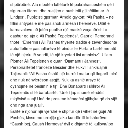
shpërbënë. Ata mbetën luftëtarë të pakrahasueshëm që i
siguruan fitoren dhe ruajtjen e pushtetit gjithëfitimtar të
Lindjes”. Publicisti gjerman Arnold gjykon: “Ali Pasha – në
fillim shtypës e më pas shok armësh i helenëve. Ditët e
karnavaleve në jetën publike një maskë veçanërisht e
dashur qe ajo e Ali Pashë Tepelenës”. Gabriel Remerand
thotë: “Emërimi i Ali Pashës thyente traditë e zëvendësonte
autoritetin e pashallarëve të bindur te Porta e Lartë me atë
të një njeriu të vendit, të një kryetari fisi ambicioz”. Uliam
Plomer Ali Tepelenën e quan “Diamanti i Janinës”.
Personalitetet franceze Bessier dhe Pukvil i shkruajnë
Tajleranit: “Ali Pasha është një burrë i matur që llogarit mirë
dhe nuk nënvlerëson asgjë. Nuk ka asnjë arsye të
dyshojmë në besimin e tij”. Dhe Bonaparti i shkroi Ali
Tepelenës si të barabartë: “Unë i jap shumë rëndësi
miqësisë suaj! Unë do pres me kënaqësi gjithçka që do vijë
dhe nga ana juaj!”.
Është e njohur një vjershë e shpifur që i vihet në gojë Ali
Pashës, kinse me urrejtje gjaku kundër të krishterëve:
“Çaush bej, Çaush Hormova/ dyll e dhjamë të kullova/ po