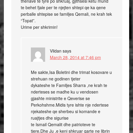
thenave te tyre po shkruaj, gjithsesi ketu mund
te behet fjale per te njejten shtepi qe ka qene
perballe shtepise se familjes Qemali, ne krah tek
“Topat”.
Urime per shkrimin!
Vildan
says
March 28, 2014 at 7:46 pm
Me sakte,Isa Boletini dhe trimat kosovare u
strehuan ne godinen tjeter
dykateshe te Familjes Sharra ,ne krah te
nderteses se madhe ku u vendosen
gjashte ministrite e Qeverise se
Perkohshme.Midis tyre ishte nje ndertese
njekateshe qe sherbeu si komande e
ruajtjes dhe sigurise
te Ismail Qemalit dhe patrioteve te
tjere.Dhe Ju ,e keni shkruar qarte ne librin