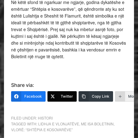
Në këtë sfond të ngarkuar me ngjarje, godina dykatëshe e
emërtuar “Shtëpia e kosovarëve”, që qëndronte aty ku sot
është Lulishtja e Sheshit të Flamurit, është simbolika e një
ideali të përbashkët të të gjithë shqiptarëve, nga të gjitha
trevat e Shqipërisë. Prej saj nuk ka mbetur asnjë foto, por
kujtimi i saj është i gjallë. Në përkujtim të kësaj ngjarjeje
dhe si mirënjohje ndaj kontributit të shqiptarëve të Kosovës
në çështjen e pavarësisë, bashkia i ka vendosur emrin e
Boletinit një rruge të qytetit.
Share via:
Facebook
Twitter
Copy Link
More
FILED UNDER:
HISTORI
TAGGED WITH:
LIDHJA E VLONJATËVE
,
ME ISA BOLETININ
,
VLORË: “SHTËPIA E KOSOVARËVE”