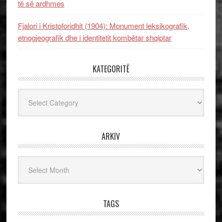
të së ardhmes
Fjalori i Kristoforidhit (1904): Monument leksikografik,
etnogjeografik dhe i identitetit kombëtar shqiptar
KATEGORITË
Kategoritë
ARKIV
Arkiv
TAGS