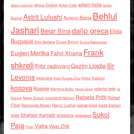
arben llalla
alfons Grishaj
Anton Cefa
asllan
albano kolonjari
Behlul
Astrit Lulushi
Aurenc Bebja
Bushati
Jashari
dalip greca
Beqir Sina
Elida
Buçpapaj
Enver Bytyci
Elmi Berisha
Ermira Babamusta
Frank
Eugjen Merlika
Fahri Xharra
shkreli
Ilir
Gezim Llojdia
Fritz radovani
Levonja
Interviste
Kolec Traboini
Keze Kozeta Zylo
kosova
Kosove
nderroi jete
Marjana Bulku
ne
Murat Gecaj
Rafaela Prifti
Rafael
Nene Tereza
Kosove
presidenti Nishani
Floqi
Raimonda Moisiu
Ramiz Lushaj
reshat kripa
Sadik Elshani
Sokol
Shefqet Kercelli
shqiperia
shqiptaret
SHBA
Paja
Vatra
Visar Zhiti
Thaci