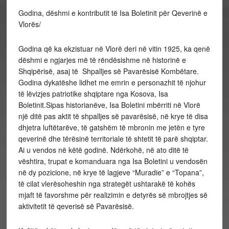
Godina, dëshmi e kontributit të Isa Boletinit për Qeverinë e
Vlorës/
Godina që ka ekzistuar në Vlorë deri në vitin 1925, ka qenë
dëshmi e ngjarjes më të rëndësishme në historinë e
Shqipërisë, asaj të Shpalljes së Pavarësisë Kombëtare.
Godina dykatëshe lidhet me emrin e personazhit të njohur
të lëvizjes patriotike shqiptare nga Kosova, Isa
Boletinit.Sipas historianëve, Isa Boletini mbërriti në Vlorë
një ditë pas aktit të shpalljes së pavarësisë, në krye të disa
dhjetra luftëtarëve, të gatshëm të mbronin me jetën e tyre
qeverinë dhe tërësinë territoriale të shtetit të parë shqiptar.
Ai u vendos në këtë godinë. Ndërkohë, në ato ditë të
vështira, trupat e komanduara nga Isa Boletini u vendosën
në dy pozicione, në krye të lagjeve “Muradie” e “Topana”,
të cilat vlerësoheshin nga strategët ushtarakë të kohës
mjaft të favorshme për realizimin e detyrës së mbrojtjes së
aktivitetit të qeverisë së Pavarësisë.