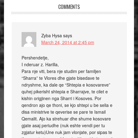
COMMENTS
Zyba Hysa
says
March 24, 2014 at 2:45 pm
Pershendetje,
I nderuar z. Harilla,
Para nje viti, bera nje studim per familjen
“Sharra” te Vlores dhe gjate bisedave te
ndryshme, ka dale qe “Shtepia e kosovareve”
quhej pikerisht shtepia e Sharrajve, te cilet e
kishin origjinen nga Sharri i Kosoves. Por
qendron ajo qe thoni, se kjo shtepi u be selia e
disa ministrive te qeverise se pare te Ismail
Qemalit. Ajo ka strehuar dhe shume kosovare
gjate asaj periudhe (nuk eshte vendi per tu
zgjatur ketu)Une nuk jam vlonjate, por sipas te