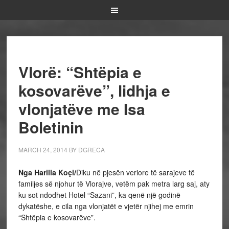
Vlorë: “Shtëpia e
kosovarëve”, lidhja e
vlonjatëve me Isa
Boletinin
MARCH 24, 2014
BY
DGRECA
Nga Harilla Koçi/
Diku në pjesën veriore të sarajeve të
familjes së njohur të Vlorajve, vetëm pak metra larg saj, aty
ku sot ndodhet Hotel “Sazani”, ka qenë një godinë
dykatëshe, e cila nga vlonjatët e vjetër njihej me emrin
“Shtëpia e kosovarëve”.