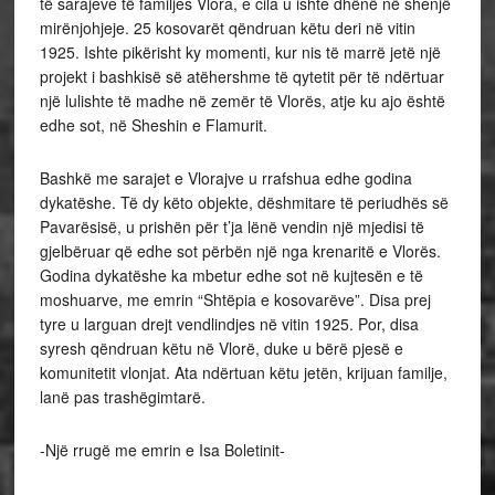
të sarajeve të familjes Vlora, e cila u ishte dhënë në shenjë
mirënjohjeje. 25 kosovarët qëndruan këtu deri në vitin
1925. Ishte pikërisht ky momenti, kur nis të marrë jetë një
projekt i bashkisë së atëhershme të qytetit për të ndërtuar
një lulishte të madhe në zemër të Vlorës, atje ku ajo është
edhe sot, në Sheshin e Flamurit.
Bashkë me sarajet e Vlorajve u rrafshua edhe godina
dykatëshe. Të dy këto objekte, dëshmitare të periudhës së
Pavarësisë, u prishën për t’ja lënë vendin një mjedisi të
gjelbëruar që edhe sot përbën një nga krenaritë e Vlorës.
Godina dykatëshe ka mbetur edhe sot në kujtesën e të
moshuarve, me emrin “Shtëpia e kosovarëve”. Disa prej
tyre u larguan drejt vendlindjes në vitin 1925. Por, disa
syresh qëndruan këtu në Vlorë, duke u bërë pjesë e
komunitetit vlonjat. Ata ndërtuan këtu jetën, krijuan familje,
lanë pas trashëgimtarë.
-Një rrugë me emrin e Isa Boletinit-