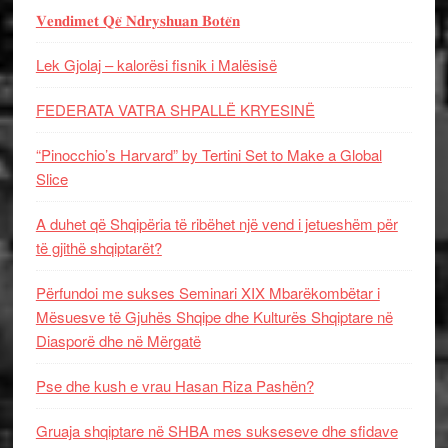
𝐕𝐞𝐧𝐝𝐢𝐦𝐞𝐭 𝐐𝐞̈ 𝐍𝐝𝐫𝐲𝐬𝐡𝐮𝐚𝐧 𝐁𝐨𝐭𝐞̈𝐧
Lek Gjolaj – kalorësi fisnik i Malësisë
FEDERATA VATRA SHPALLË KRYESINË
“Pinocchio’s Harvard” by Tertini Set to Make a Global
Slice
A duhet që Shqipëria të ribëhet një vend i jetueshëm për
të gjithë shqiptarët?
Përfundoi me sukses Seminari XIX Mbarëkombëtar i
Mësuesve të Gjuhës Shqipe dhe Kulturës Shqiptare në
Diasporë dhe në Mërgatë
Pse dhe kush e vrau Hasan Riza Pashën?
Gruaja shqiptare në SHBA mes sukseseve dhe sfidave