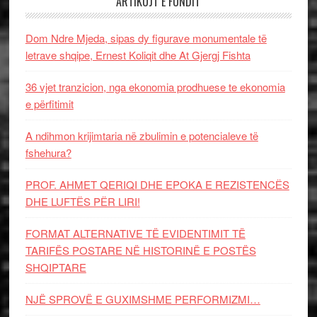
ARTIKUJT E FUNDIT
Dom Ndre Mjeda, sipas dy figurave monumentale të
letrave shqipe, Ernest Koliqit dhe At Gjergj Fishta
36 vjet tranzicion, nga ekonomia prodhuese te ekonomia
e përfitimit
A ndihmon krijimtaria në zbulimin e potencialeve të
fshehura?
PROF. AHMET QERIQI DHE EPOKA E REZISTENCЁS
DHE LUFTЁS PЁR LIRI!
FORMAT ALTERNATIVE TË EVIDENTIMIT TË
TARIFËS POSTARE NË HISTORINË E POSTËS
SHQIPTARE
NJË SPROVË E GUXIMSHME PERFORMIZMI…