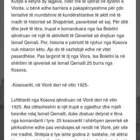
Kufijtë e këtyre dy lagjeve, ndër më të vjetrat në qytetin e
Vlorës, u bënë edhe barriera e pakapërcyeshme për çdo
tentativë të mundshme të kundërshtarëve të aktit më të
madh të historisë së Shqipërisë, pavarësisë së saj. Për ditë
dhe javë të tëra, trupat e komanduara nga Isa Boletini
qëndruan në rojë të aktivitetit të Qeverisë së drejtuar nga
Ismail Qemali. Por, historia e patriotit të njohur nga Kosova
nuk mbaron këtu. Ajo do të vazhdojë edhe në vitet
pasardhëse. Pas largimit të tij nga Vlora, Isa Boletini la në
shërbim të qeverisë së Ismail Qemalit 25 burra nga
Kosova.
-Kosovarët, në Vlorë deri në vitin 1925-
Luftëtarët nga Kosova qëndruan në Vlorë deri në vitin
1925. Ata cilësoheshin si një trupë e zgjedhur dhe mjaft
besnike ndaj Ismail Qemalit, duke zbatuar detyrat e lëna
nga komandanti i tyre. 25 kosovarët i shërbyen qeverisë së
përkoshme edhe pas vendosjes së rendit në Vlorë, për vite
me rradhë. Shtëpia e tye ishte godina 2- katëshe, në afërsi