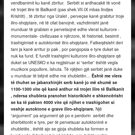
vendbanimit ku kanë zbritur. Serbët si ardhacakë të vonë
në trojet ilire të Ballkanit (pas shek.VII-IX mbas lindjes
Krishtit) , të zbritur nga Uralet , perveçse kanë grabitur troje
iliro-shqiptare, në të cilat banojnë, vazhdimisht janë
munduar të grabisin e pervetsojnë edhe vlerat kulturore -
monumentale- civilizuase e njërzore, të historisë, besimit ,
trashigimisë e autoktonisë iliro-shqiptare. Fatkeqësisht deri
tani ja kanë arritur jo pak , por pangopsia e tyre duket se
nuk ka fund. E fundit trashigimi kulturore iliro-shqiptare që
duket se UNESKO e ka regjistruar si “serbe” është vegla
muzikore popullore, lahuta. Të njëjten gjë serbët janë duke
u munduar të bëjnë edhe me xhubletën…
Është me vlera
të thuhet se jabanxhinjët serb kanë jo më shumë se
1100-1300 vite që kanë ardhur në trojet ilire të Ballkanit
, ndersa xhubleta pranohet historikisht e shkencërisht
se ka të pakten 4000 vite që njihet e trashigohet si
veshje autoktone e grave iliro-shqiptare.
Një
“argument” pa argument që po e perdorin serbët dhe
sherbëtorët e tyre, per të pervetsuar autoktoninë e
xhubletës , është ajo se gjoja xhubleta ka formen e