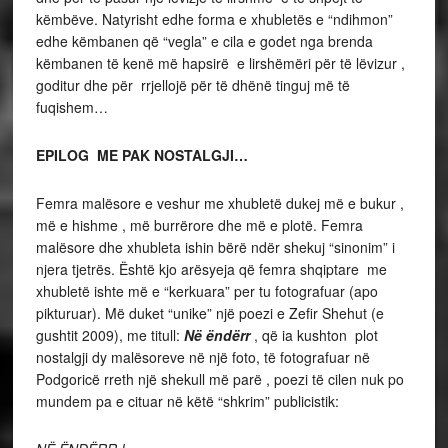
këmbëve. Natyrisht edhe forma e xhubletës e “ndihmon”
edhe këmbanen që “vegla” e cila e godet nga brenda
këmbanen të kenë më hapsirë e lirshëmëri për të lëvizur ,
goditur dhe për rrjellojë për të dhënë tinguj më të
fuqishem…
EPILOG ME PAK NOSTALGJI…
Femra malësore e veshur me xhubletë dukej më e bukur ,
më e hishme , më burrërore dhe më e plotë. Femra
malësore dhe xhubleta ishin bërë ndër shekuj “sinonim” i
njera tjetrës. Është kjo arësyeja që femra shqiptare me
xhubletë ishte më e “kerkuara” per tu fotografuar (apo
pikturuar). Më duket “unike” një poezi e Zefir Shehut (e
gushtit 2009), me titull:
Në ëndërr
, që ia kushton plot
nostalgji dy malësoreve në një foto, të fotografuar në
Podgoricë rreth një shekull më parë , poezi të cilen nuk po
mundem pa e cituar në këtë “shkrim” publicistik: