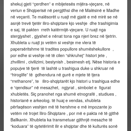
shekuj gjeti “çerdhen” e mbijetesës mijëra-vjeçare, në
veriun e Shqiperisë në pergjithsi dhe në Malësinë e Madhe
në veçanti. Te malësorët u ruajt më gjatë e më mirë se në
asnjë trevë tjetër iliro-shqiptare kjo veshje dhe trashigimia
e saj, të pakten rreth katërmijë-vjeçare. U ruajt nga
stergjyshet , gjyshet e nënat tona nga njeri brez në tjetrin.
Xhubleta u ruajt jo vetëm si veshje me vlera të
papersëritshme të tradites popullore shumëshekullore ,
por edhe si veshje në të cilen “shkruhej” histori jete ,
zhvillimi , civilizimi, bestynish , besimesh etj. Nëse historia e
popujve të tjerë të lashtë u trashigua duke u shkruar në
“hiroglife” të gdhendura në gurë e mjete të tjera
“rrethanore”, te iliro-shqiptarët kjo histori u trashigua edhe
e “qendisur” në mesazhet, ngjyrat , simbolet e figurat
xhubletës. Siç pranohet nga shumë etnografë , studiues ,
historianë e arkeolog. të huaj e vendas, xhubleta
përfaqëson veshjen më të hershme e më impozante jo
vetëm në trojet Iliro-Shqiptare , por më e pakta në të gjithë
Ballkanin. Xhubleta ka transmetuar gjithnjë mesazhe të
“koduara” të qytetërimit ilir e shqiptar dhe të kulturës sonë