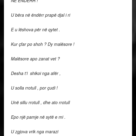
NË ËNDËRR !
U bëra në ëndërr prapë djal i ri
E u lëshova për në qytet .
Kur çfar po shoh ? Dy malësore !
Malësore apo zanat vet ?
Desha t’i shikoi nga afër ,
U solla rrotull , por çudi !
Unë sillu rrotull , dhe ato rrotull
Epo një pamje në sytë e mi .
U zgjova vrik nga marazi