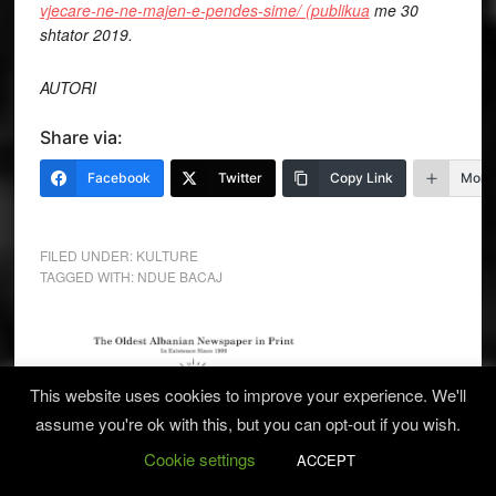
vjecare-ne-ne-majen-e-pendes-sime/ (publikua
me 30
shtator 2019.
AUTORI
Share via:
Facebook
Twitter
Copy Link
More
FILED UNDER:
KULTURE
TAGGED WITH:
NDUE BACAJ
This website uses cookies to improve your experience. We'll
assume you're ok with this, but you can opt-out if you wish.
Cookie settings
ACCEPT