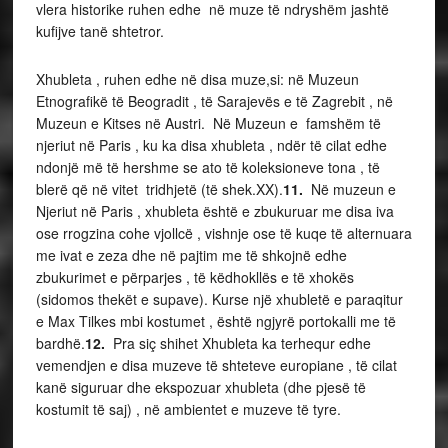
vlera historike ruhen edhe në muze të ndryshëm jashtë
kufijve tanë shtetror.
Xhubleta , ruhen edhe në disa muze,si: në Muzeun
Etnografikë të Beogradit , të Sarajevës e të Zagrebit , në
Muzeun e Kitses në Austri. Në Muzeun e famshëm të
njeriut në Paris , ku ka disa xhubleta , ndër të cilat edhe
ndonjë më të hershme se ato të koleksioneve tona , të
blerë që në vitet tridhjetë (të shek.XX).
11.
Në muzeun e
Njeriut në Paris , xhubleta është e zbukuruar me disa iva
ose rrogzina cohe vjollcë , vishnje ose të kuqe të alternuara
me ivat e zeza dhe në pajtim me të shkojnë edhe
zbukurimet e përparjes , të këdhokllës e të xhokës
(sidomos thekët e supave). Kurse një xhubletë e paraqitur
e Max Tilkes mbi kostumet , është ngjyrë portokalli me të
bardhë.
12.
Pra siç shihet Xhubleta ka terhequr edhe
vemendjen e disa muzeve të shteteve europiane , të cilat
kanë siguruar dhe ekspozuar xhubleta (dhe pjesë të
kostumit të saj) , në ambientet e muzeve të tyre.