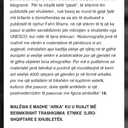
kilogramë. Për ta mbyllë këtë “pjesë”, të shkrimit tim
publicistik per xhubleten , nuk besoj se mund të gjejë fjalë
më brilante e domethenëse se sa ato të studiuesit e
publicistit të njohur Fahri Xharra në një shkrim të tij që ka
pasur si qellim sensibilizimin për mbrojtjen e xhubletës nga
UNESCO, kur ndër të tjera shkruan:
“Kostumografia jonë të
mahnit me vlerën e materialeve të përdorura si ari,
argjendi, mëndafshi apo kadifja vishje që njihej në të gjithë
europën si veshje vetëm e aristokratëve por që gjendet në
të gjitha objektet tona etnografike. Por më e çuditshme se
materialet janë teknikat e punimit që mundësojnë të kemi
sot veshje 4000-vjeçare që gjenden jo në formë arkaike,
por me një sofistikim të frikshëm në kuptimin estetik,
kulturor dhe pasuror, duke sjellë antikitetin si një
postmodernizëm të pasuruar me figura simbolike”.
18.
MALËSIA E MADHE “ARKA” KU U RUAJT MË
BESNIKRISHT TRASHIGIMIA ETNIKE ILIRO-
SHQIPTARE E XHUBLETËS.