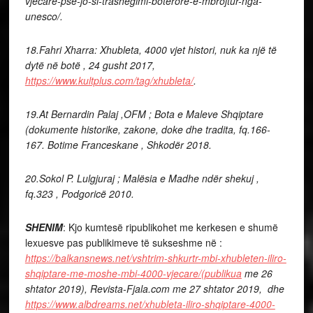
vjecare-pse-jo-si-trashegimi-boterore-e-mbrojtur-nga-
unesco/.
18.Fahri Xharra: Xhubleta, 4000 vjet histori, nuk ka një të
dytë në botë , 24 gusht 2017,
https://www.kultplus.com/tag/xhubleta/
.
19.At Bernardin Palaj ,OFM ; Bota e Maleve Shqiptare
(dokumente historike, zakone, doke dhe tradita, fq.166-
167. Botime Franceskane , Shkodër 2018.
20.Sokol P. Lulgjuraj ; Malësia e Madhe ndër shekuj ,
fq.323 , Podgoricë 2010.
SHENIM
: Kjo kumtesë ripublikohet me kerkesen e shumë
lexuesve pas publikimeve të sukseshme në :
https://balkansnews.net/vshtrim-shkurtr-mbi-xhubleten-iliro-
shqiptare-me-moshe-mbi-4000-vjecare/(publikua
me 26
shtator 2019), Revista-Fjala.com me 27 shtator 2019, dhe
https://www.albdreams.net/xhubleta-iliro-shqiptare-4000-