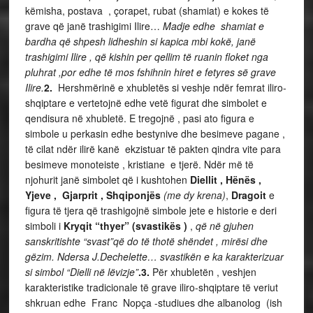
këmisha, postava , çorapet, rubat (shamiat) e kokes të
grave që janë trashigimi Ilire…
Madje edhe shamiat e
bardha që shpesh lidheshin si kapica mbi kokë, janë
trashigimi Ilire , që kishin per qellim të ruanin floket nga
pluhrat ,por edhe të mos fshihnin hiret e fetyres së grave
Ilire.
2.
Hershmërinë e xhubletës si veshje ndër femrat iliro-
shqiptare e vertetojnë edhe vetë figurat dhe simbolet e
qendisura në xhubletë. E tregojnë , pasi ato figura e
simbole u perkasin edhe bestynive dhe besimeve pagane ,
të cilat ndër ilirë kanë ekzistuar të pakten qindra vite para
besimeve monoteiste , kristiane e tjerë. Ndër më të
njohurit janë simbolet që i kushtohen
Diellit , Hënës ,
Yjeve , Gjarprit , Shqiponjës
(me dy krena)
,
Dragoit
e
figura të tjera që trashigojnë simbole jete e historie e deri
simboli i
Kryqit “thyer” (svastikës )
,
që
në gjuhen
sanskritishte “svast”që do të thotë shëndet , mirësi dhe
gëzim. Ndersa J.Dechelette… svastikën e ka karakterizuar
si simbol “Dielli në lëvizje”
.3.
Për xhubletën , veshjen
karakteristike tradicionale të grave iliro-shqiptare të veriut
shkruan edhe Franc Nopça -studiues dhe albanolog (ish