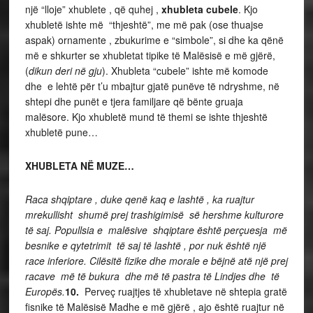
një “lloje” xhublete , që quhej ,
xhubleta cubele
. Kjo
xhubletë ishte më “thjeshtë”, me më pak (ose thuajse
aspak) ornamente , zbukurime e “simbole”, si dhe ka qënë
më e shkurter se xhubletat tipike të Malësisë e më gjërë,
(
dikun deri në gju
). Xhubleta “cubele” ishte më komode
dhe e lehtë për t’u mbajtur gjatë punëve të ndryshme, në
shtepi dhe punët e tjera familjare që bënte gruaja
malësore. Kjo xhubletë mund të themi se ishte thjeshtë
xhubletë pune…
XHUBLETA NË MUZE…
Raca shqiptare , duke qenë kaq e lashtë , ka ruajtur
mrekullisht shumë prej trashigimisë së hershme kulturore
të saj. Popullsia e malësive shqiptare është perçuesja më
besnike e qytetrimit të saj të lashtë , por nuk është një
race inferiore. Cilësitë fizike dhe morale e bëjnë atë një prej
racave më të bukura dhe më të pastra të Lindjes dhe të
Europës.
10.
Perveç ruajtjes të xhubletave në shtepia gratë
fisnike të Malësisë Madhe e më gjërë , ajo është ruajtur në