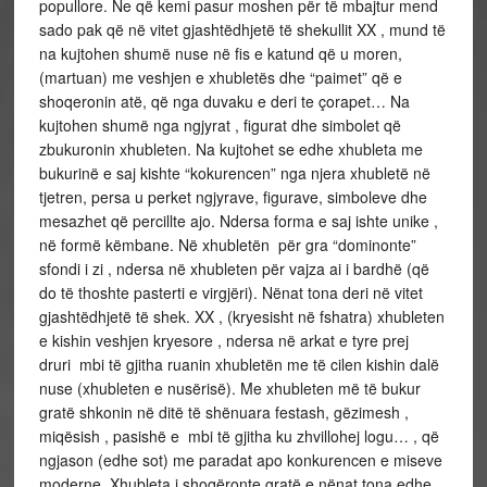
popullore. Ne që kemi pasur moshen për të mbajtur mend
sado pak që në vitet gjashtëdhjetë të shekullit XX , mund të
na kujtohen shumë nuse në fis e katund që u moren,
(martuan) me veshjen e xhubletës dhe “paimet” që e
shoqeronin atë, që nga duvaku e deri te çorapet… Na
kujtohen shumë nga ngjyrat , figurat dhe simbolet që
zbukuronin xhubleten. Na kujtohet se edhe xhubleta me
bukurinë e saj kishte “kokurencen” nga njera xhubletë në
tjetren, persa u perket ngjyrave, figurave, simboleve dhe
mesazhet që percillte ajo. Ndersa forma e saj ishte unike ,
në formë këmbane. Në xhubletën për gra “dominonte”
sfondi i zi , ndersa në xhubleten për vajza ai i bardhë (që
do të thoshte pasterti e virgjëri). Nënat tona deri në vitet
gjashtëdhjetë të shek. XX , (kryesisht në fshatra) xhubleten
e kishin veshjen kryesore , ndersa në arkat e tyre prej
druri mbi të gjitha ruanin xhubletën me të cilen kishin dalë
nuse (xhubleten e nusërisë). Me xhubleten më të bukur
gratë shkonin në ditë të shënuara festash, gëzimesh ,
miqësish , pasishë e mbi të gjitha ku zhvillohej logu… , që
ngjason (edhe sot) me paradat apo konkurencen e miseve
moderne. Xhubleta i shoqëronte gratë e nënat tona edhe