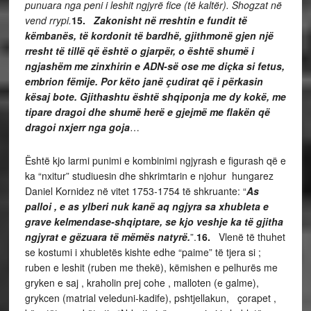
punuara nga peni i leshit ngjyrë fice (të kaltër). Shogzat në
vend rrypi.
15.
Zakonisht në rreshtin e fundit të
këmbanës, të kordonit të bardhë, gjithmonë gjen një
rresht të tillë që është o gjarpër, o është shumë i
ngjashëm me zinxhirin e ADN-së ose me diçka si fetus,
embrion fëmije. Por këto janë çudirat që i përkasin
kësaj bote. Gjithashtu është shqiponja me dy kokë, me
tipare dragoi dhe shumë herë e gjejmë me flakën që
dragoi nxjerr nga goja
…
Është kjo larmi punimi e kombinimi ngjyrash e figurash që e
ka “nxitur” studiuesin dhe shkrimtarin e njohur hungarez
Daniel Kornidez në vitet 1753-1754 të shkruante: “
As
palloi , e as ylberi nuk kanë aq ngjyra sa xhubleta e
grave kelmendase-shqiptare, se kjo veshje ka të gjitha
ngjyrat e gëzuara të mëmës natyrë.
”.
16.
Vlenë të thuhet
se kostumi i xhubletës kishte edhe “paime” të tjera si ;
ruben e leshit (ruben me thekë), këmishen e pelhurës me
gryken e saj , kraholin prej cohe , malloten (e galme),
grykcen (matrial veleduni-kadife), pshtjellakun, çorapet ,