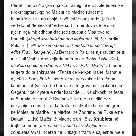
Për të “treguar” diçka nga kjo trashigimi e xhubletës etnike
iliro-shqiptare, që në Malësi në Madhe ruhet më
besnikërisht se në asnjë trevë tjetër shqiptarie, (gjë që
vertetohet “lehtësisht” edhe sot) , mendova që të citoj
njërin nga mbledhësit dhe redaktuesit e Visareve të
Kombit, (
këngë kreshnikësh dhe legjenda)
, At Bernardin
Palaj-n, (
I cili për kontributin e tij në këtë lamë “thirrej”
edhe Frati i këngëve
). At Bernardin Palaj në një studim të tij
me titull Veshja dhe zejtaria ndër male (
botim i vitit 1943,
në Bota shqiptare dhe me 1944 në “Hylli i Dritës”…
), ndër
të tjera do të shkruante: “Turisti që kerkon malet, fushat e
qytetet e Shqipënisë , sheh se sa ndryshime të mëdha
kanë petkat (veshjet) e burrave e të grave në Toskëni e në
Gegëni, ndër qytete e ndër katunde…. Në shkosh në festë
ndër malet e veriut të Shqipnisë, ke me u çuditë per
ndryshimin e madh që ka trajta e petkut sidomos në grani
në Malësi të Madhe, në Mirditë, në Zadrimë, në Pukë e në
Dukagjin….Në Malësi të Madhe bjen në sy
Xhubleta
në
trajtë kumone (
forma më e lashtë Iliro-shqiptare e
xhubletës N.B.
), ndërsa në Dukagjin trajta e saj është më e