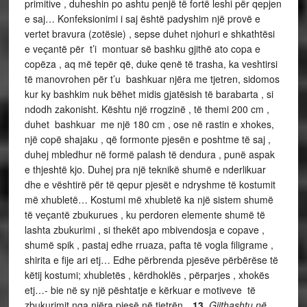
primitive , duheshin po ashtu penjë të fortë leshi për qepjen
e saj… Konfeksionimi i saj është padyshim një provë e
vertet bravura (zotësie) , sepse duhet njohuri e shkathtësi
e veçantë për t’i montuar së bashku gjithë ato copa e
copëza , aq më tepër që, duke qenë të trasha, ka veshtirsi
të manovrohen për t’u bashkuar njëra me tjetren, sidomos
kur ky bashkim nuk bëhet midis gjatësish të barabarta , si
ndodh zakonisht. Kështu një rrogzinë , të themi 200 cm ,
duhet bashkuar me një 180 cm , ose në rastin e xhokes,
një copë shajaku , që formonte pjesën e poshtme të saj ,
duhej mbledhur në formë palash të dendura , punë aspak
e thjeshtë kjo. Duhej pra një teknikë shumë e nderlikuar
dhe e vështirë për të qepur pjesët e ndryshme të kostumit
më xhubletë… Kostumi më xhubletë ka një sistem shumë
të veçantë zbukurues , ku perdoren elemente shumë të
lashta zbukurimi , si thekët apo mbivendosja e copave ,
shumë spik , pastaj edhe rruaza, pafta të vogla filigrame ,
shirita e fije ari etj… Edhe përbrenda pjesëve përbërëse të
këtij kostumi; xhubletës , kërdhoklës , përparjes , xhokës
etj…- bie në sy një pështatje e kërkuar e motiveve të
zbukurimit nga njëra pjesë në tjetrën…
13.
Gjithashtu në