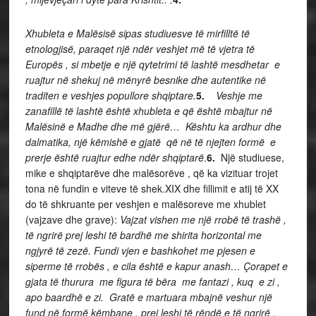
Xhubleta e Malësisë sipas studiuesve të mirfilltë të
etnologjisë, paraqet një ndër veshjet më të vjetra të
Europës , si mbetje e një qytetrimi të lashtë mesdhetar e
ruajtur në shekuj në mënyrë besnike dhe autentike në
traditen e veshjes popullore shqiptare.
5.
Veshje me
zanafillë të lashtë është xhubleta e që është mbajtur në
Malësinë e Madhe dhe më gjërë… Kështu ka ardhur dhe
dalmatika, një këmishë e gjatë që në të njejten formë e
prerje është ruajtur edhe ndër shqiptarë
.
6.
Një studiuese,
mike e shqiptarëve dhe malësorëve , që ka vizituar trojet
tona në fundin e viteve të shek.XIX dhe fillimit e atij të XX
do të shkruante per veshjen e malësoreve me xhublet
(vajzave dhe grave):
Vajzat vishen me një rrobë të trashë ,
të ngrirë prej leshi të bardhë me shirita horizontal me
ngjyrë të zezë. Fundi vjen e bashkohet me pjesen e
siperme të rrobës , e cila është e kapur anash… Çorapet e
gjata të thurura me figura të bëra me fantazi , kuq e zi ,
apo baardhë e zi. Gratë e martuara mbajnë veshur një
fund në formë këmbane , prej leshi të rëndë e të ngrirë ,