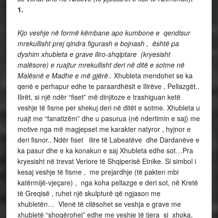
1.
Kjo veshje në formë këmbane apo kumbone e qendisur
mrekullisht prej qindra figurash e bojnash , është pa
dyshim xhubleta e grave iliro-shqiptare (kryesisht
malësore) e ruajtur mrekullisht deri në ditë e sotme në
Malësnë e Madhe e më gjërë..
Xhubleta mendohet se ka
qenë e perhapur edhe te paraardhësit e Ilirëve , Pellazgët..
Ilirët, si një ndër “fiset” më dinjitoze e trashiguan ketë
veshje të fisme per shekuj deri në ditët e sotme. Xhubleta u
ruajt me “fanatizëm” dhe u pasurua (në ndertimin e saj) me
motive nga më magjepset me karakter natyror , hyjnor e
deri fisnor.. Ndër fiset ilire të Labeatëve dhe Dardanëve e
ka pasur dhe e ka konakun e saj Xhubleta edhe sot…Pra
kryesisht në trevat Veriore të Shqiperisë Etnike. Si simbol i
kesaj veshje të fisme , me prejardhje (të pakten mbi
katërmijë-vjeçare) , nga koha pellazge e deri sot, në Kretë
të Greqisë , ruhet një skulpturë që ngjason me
xhubletën… Vlenë të cilësohet se veshja e grave me
xhubletë “shoqërohej” edhe me veshje të tjera si xhoka,