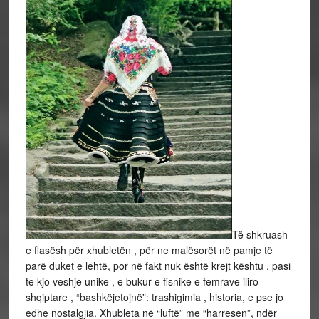
Të shkruash
e flasësh për xhubletën , për ne malësorët në pamje të
parë duket e lehtë, por në fakt nuk është krejt kështu , pasi
te kjo veshje unike , e bukur e fisnike e femrave iliro-
shqiptare , “bashkëjetojnë”: trashigimia , historia, e pse jo
edhe nostalgjia. Xhubleta në “luftë” me “harresen”, ndër