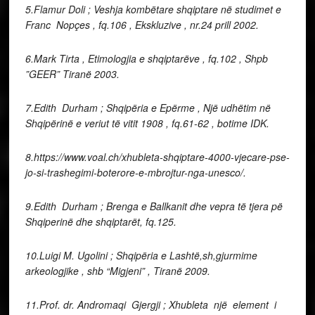
5.Flamur Doli ; Veshja kombëtare shqiptare në studimet e
Franc Nopçes , fq.106 , Ekskluzive , nr.24 prill 2002.
6.Mark Tirta , Etimologjia e shqiptarëve , fq.102 , Shpb
”GEER” Tiranë 2003.
7.Edith Durham ; Shqipëria e Epërme , Një udhëtim në
Shqipërinë e veriut të vitit 1908 , fq.61-62 , botime IDK.
8.https://www.voal.ch/xhubleta-shqiptare-4000-vjecare-pse-
jo-si-trashegimi-boterore-e-mbrojtur-nga-unesco/.
9.Edith Durham ; Brenga e Ballkanit dhe vepra të tjera pë
Shqiperinë dhe shqiptarët, fq.125.
10.Luigi M. Ugolini ; Shqipëria e Lashtë,sh,gjurmime
arkeologjike , shb “Migjeni” , Tiranë 2009.
11.Prof. dr. Andromaqi Gjergji ; Xhubleta një element i