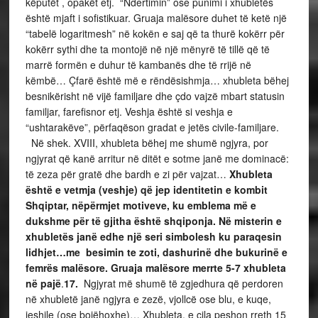
këputët , opakët etj. “Ndertimin” ose punimi i xhubletës
është mjaft i sofistikuar. Gruaja malësore duhet të ketë një
“tabelë logaritmesh” në kokën e saj që ta thurë kokërr për
kokërr sythi dhe ta montojë në një mënyrë të tillë që të
marrë formën e duhur të kambanës dhe të rrijë në
këmbë… Çfarë është më e rëndësishmja… xhubleta bëhej
besnikërisht në vijë familjare dhe çdo vajzë mbart statusin
familjar, farefisnor etj. Veshja është si veshja e
“ushtarakëve”, përfaqëson gradat e jetës civile-familjare.
Në shek. XVIII, xhubleta bëhej me shumë ngjyra, por
ngjyrat që kanë arritur në ditët e sotme janë me dominacë:
të zeza për gratë dhe bardh e zi për vajzat…
Xhubleta
është e vetmja (veshje) që jep identitetin e kombit
Shqiptar, nëpërmjet motiveve, ku emblema më e
dukshme për të gjitha është shqiponja. Në misterin e
xhubletës janë edhe një seri simbolesh ku paraqesin
lidhjet…me besimin te zoti, dashurinë dhe bukurinë e
femrës malësore. Gruaja malësore merrte 5-7 xhubleta
në pajë
.
17.
Ngjyrat më shumë të zgjedhura që perdoren
në xhubletë janë ngjyra e zezë, vjollcë ose blu, e kuqe,
jeshile (ose bojëhoxhe)… Xhubleta, e cila peshon rreth 15