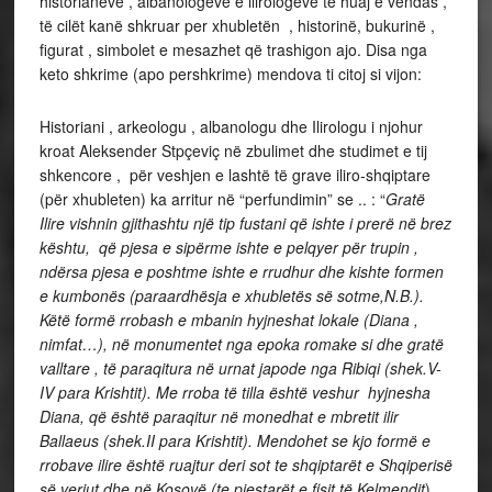
historianëve , albanologëve e ilirologëve të huaj e vendas ,
të cilët kanë shkruar per xhubletën , historinë, bukurinë ,
figurat , simbolet e mesazhet që trashigon ajo. Disa nga
keto shkrime (apo pershkrime) mendova ti citoj si vijon:
Historiani , arkeologu , albanologu dhe Ilirologu i njohur
kroat Aleksender Stpçeviç në zbulimet dhe studimet e tij
shkencore , për veshjen e lashtë të grave iliro-shqiptare
(për xhubleten) ka arritur në “perfundimin” se .. : “
Gratë
Ilire vishnin gjithashtu një tip fustani që ishte i prerë në brez
kështu, që pjesa e sipërme ishte e pelqyer për trupin ,
ndërsa pjesa e poshtme ishte e rrudhur dhe kishte formen
e kumbonës (paraardhësja e xhubletës së sotme,N.B.).
Këtë formë rrobash e mbanin hyjneshat lokale (Diana ,
nimfat…), në monumentet nga epoka romake si dhe gratë
valltare , të paraqitura në urnat japode nga Ribiqi (shek.V-
IV para Krishtit). Me rroba të tilla është veshur hyjnesha
Diana, që është paraqitur në monedhat e mbretit ilir
Ballaeus (shek.II para Krishtit). Mendohet se kjo formë e
rrobave ilire është ruajtur deri sot te shqiptarët e Shqiperisë
së veriut dhe në Kosovë (te pjestarët e fisit të Kelmendit
)
.