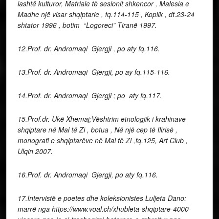
lashtë kulturor, Matriale të sesionit shkencor , Malesia e
Madhe një visar shqiptarie , fq.114-115 , Koplik , dt.23-24
shtator 1996 , botim “Logoreci” Tiranë 1997.
12.Prof. dr. Andromaqi Gjergji , po aty fq.116.
13.Prof. dr. Andromaqi Gjergji, po ay fq.115-116.
14.Prof. dr. Andromaqi Gjergji ; po aty fq.117.
15.Prof.dr. Ukë Xhemaj;Vështrim etnologjik i krahinave
shqiptare në Mal të Zi , botua , Në një cep të Ilirisë ,
monografi e shqiptarëve në Mal të Zi ,fq.125, Art Club ,
Ulqin 2007.
16.Prof. dr. Andromaqi Gjergji, po aty fq.116.
17.Intervistë e poetes dhe koleksionistes Luljeta Dano:
marrë nga https://www.voal.ch/xhubleta-shqiptare-4000-