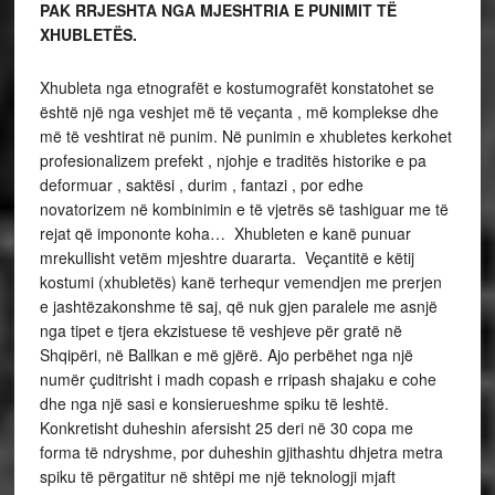
PAK RRJESHTA NGA MJESHTRIA E PUNIMIT TË
XHUBLETËS.
Xhubleta nga etnografët e kostumografët konstatohet se
është një nga veshjet më të veçanta , më komplekse dhe
më të veshtirat në punim. Në punimin e xhubletes kerkohet
profesionalizem prefekt , njohje e traditës historike e pa
deformuar , saktësi , durim , fantazi , por edhe
novatorizem në kombinimin e të vjetrës së tashiguar me të
rejat që impononte koha… Xhubleten e kanë punuar
mrekullisht vetëm mjeshtre duararta. Veçantitë e këtij
kostumi (xhubletës) kanë terhequr vemendjen me prerjen
e jashtëzakonshme të saj, që nuk gjen paralele me asnjë
nga tipet e tjera ekzistuese të veshjeve për gratë në
Shqipëri, në Ballkan e më gjërë. Ajo perbëhet nga një
numër çuditrisht i madh copash e rripash shajaku e cohe
dhe nga një sasi e konsierueshme spiku të leshtë.
Konkretisht duheshin afersisht 25 deri në 30 copa me
forma të ndryshme, por duheshin gjithashtu dhjetra metra
spiku të përgatitur në shtëpi me një teknologji mjaft