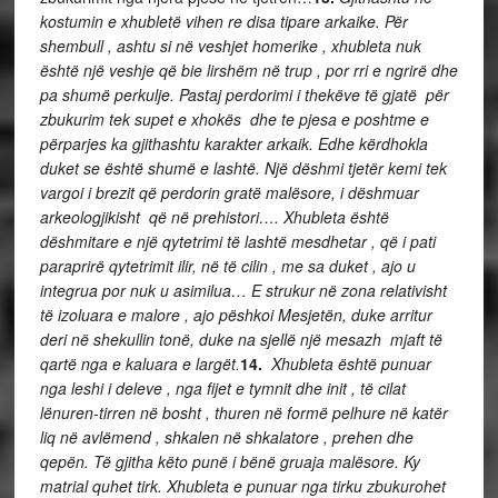
kostumin e xhubletë vihen re disa tipare arkaike. Për
shembull , ashtu si në veshjet homerike , xhubleta nuk
është një veshje që bie lirshëm në trup , por rri e ngrirë dhe
pa shumë perkulje. Pastaj perdorimi i thekëve të gjatë për
zbukurim tek supet e xhokës dhe te pjesa e poshtme e
përparjes ka gjithashtu karakter arkaik. Edhe kërdhokla
duket se është shumë e lashtë. Një dëshmi tjetër kemi tek
vargoi i brezit që perdorin gratë malësore, i dëshmuar
arkeologjikisht që në prehistori…. Xhubleta është
dëshmitare e një qytetrimi të lashtë mesdhetar , që i pati
paraprirë qytetrimit ilir, në të cilin , me sa duket , ajo u
integrua por nuk u asimilua… E strukur në zona relativisht
të izoluara e malore , ajo pëshkoi Mesjetën, duke arritur
deri në shekullin tonë, duke na sjellë një mesazh mjaft të
qartë nga e kaluara e largët.
14.
Xhubleta është punuar
nga leshi i deleve , nga fijet e tymnit dhe init , të cilat
lënuren-tirren në bosht , thuren në formë pelhure në katër
liq në avlëmend , shkalen në shkalatore , prehen dhe
qepën. Të gjitha këto punë i bënë gruaja malësore. Ky
matrial quhet tirk. Xhubleta e punuar nga tirku zbukurohet