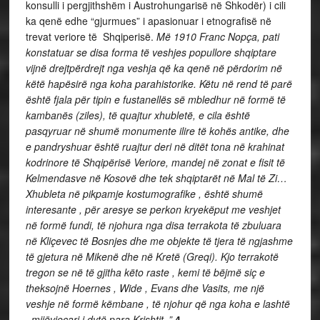
konsulli i pergjithshëm i Austrohungarisë në Shkodër) i cili
ka qenë edhe “gjurmues” i apasionuar i etnografisë në
trevat veriore të Shqiperisë.
Më 1910 Franc Nopça, pati
konstatuar se disa forma të veshjes popullore shqiptare
vijnë drejtpërdrejt nga veshja që ka qenë në përdorim në
këtë hapësirë nga koha parahistorike. Këtu në rend të parë
është fjala për tipin e fustanellës së mbledhur në formë të
kambanës (ziles), të quajtur xhubletë, e cila është
pasqyruar në shumë monumente ilire të kohës antike, dhe
e pandryshuar është ruajtur deri në ditët tona në krahinat
kodrinore të Shqipërisë Veriore, mandej në zonat e fisit të
Kelmendasve në Kosovë dhe tek shqiptarët në Mal të Zi…
Xhubleta në pikpamje kostumografike , është shumë
interesante , për aresye se perkon kryekëput me veshjet
në formë fundi, të njohura nga disa terrakota të zbuluara
në Kliçevec të Bosnjes dhe me objekte të tjera të ngjashme
të gjetura në Mikenë dhe në Kretë (Greqi). Kjo terrakotë
tregon se në të gjitha këto raste , kemi të bëjmë siç e
theksojnë Hoernes , Wide , Evans dhe Vasits, me një
veshje në formë këmbane , të njohur që nga koha e lashtë
, mijëvjeçari i dytë para Krishtit..”.
4.