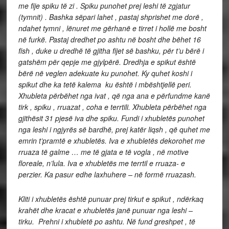
me fije spiku të zi . Spiku punohet prej leshi të zgjatur
(tymnit) . Bashka sëpari lahet , pastaj shprishet me dorë ,
ndahet tymni , lënuret me gërhanë e tirret i hollë me bosht
në furkë. Pastaj dredhet po ashtu në bosht dhe bëhet 16
fish , duke u dredhë të gjitha fijet së bashku, për t’u bërë i
gatshëm për qepje me gjylpërë. Dredhja e spikut është
bërë në veglen adekuate ku punohet. Ky quhet koshi i
spikut dhe ka tetë kalema ku është i mbështjellë peri.
Xhubleta përbëhet nga ivat , që nga ana e përfundme kanë
tirk , spiku , rruazat , coha e terrtili. Xhubleta përbëhet nga
gjithësit 31 pjesë iva dhe spiku. Fundi i xhubletës punohet
nga leshi i ngjyrës së bardhë, prej katër liqsh , që quhet me
emrin t’pramtë e xhubletës. Iva e xhubletës dekorohet me
rruaza të galme … me të gjata e të vogla , në motive
floreale, n’lula. Iva e xhubletës me terrtil e rruaza- e
perzier. Ka pasur edhe laxhuhere – në formë rruazash.
Kliti i xhubletës është punuar prej tirkut e spikut , ndërkaq
krahët dhe kracat e xhubletës janë punuar nga leshi –
tirku. Prehni i xhubletë po ashtu. Në fund greshpet , të