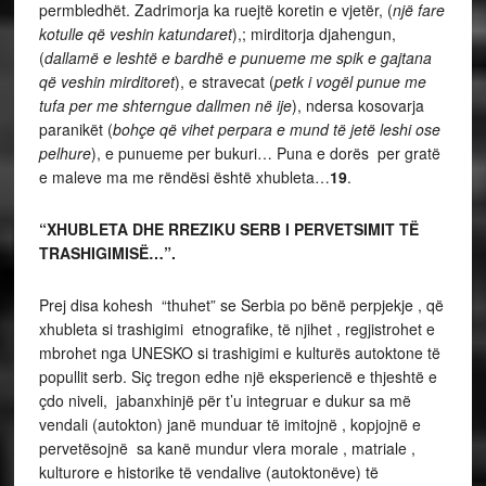
permbledhët. Zadrimorja ka ruejtë koretin e vjetër, (
një fare
kotulle që veshin katundaret
),; mirditorja djahengun,
(
dallamë e leshtë e bardhë e punueme me spik e gajtana
që veshin mirditoret
), e stravecat (
petk i vogël punue me
tufa per me shterngue dallmen në ije
), ndersa kosovarja
paranikët (
bohçe që vihet perpara e mund të jetë leshi ose
pelhure
), e punueme per bukuri… Puna e dorës per gratë
e maleve ma me rëndësi është xhubleta…
19
.
“XHUBLETA DHE RREZIKU SERB I PERVETSIMIT TË
TRASHIGIMISË…”.
Prej disa kohesh “thuhet” se Serbia po bënë perpjekje , që
xhubleta si trashigimi etnografike, të njihet , regjistrohet e
mbrohet nga UNESKO si trashigimi e kulturës autoktone të
popullit serb. Siç tregon edhe një eksperiencë e thjeshtë e
çdo niveli, jabanxhinjë për t’u integruar e dukur sa më
vendali (autokton) janë munduar të imitojnë , kopjojnë e
pervetësojnë sa kanë mundur vlera morale , matriale ,
kulturore e historike të vendalive (autoktonëve) të