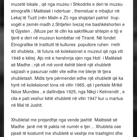
muzetë lokale , që nga muzeu i Shkodrës e deri te muzeu
etnografik i Malësisë i ndertuar , themeluar e mbajtur në
Lekaj të Tuzit (nën Malin e Zi) nga shqiptari patriot trup-
vogël e zemër-madh z.Shtjefen Ivezaj me bashkëshorten e
tij Gjysten , (Muze per të cilin ka sakrifikuar shtepin e tij) e
tjerë e deri në muzeun kombëtar në Tiranë. Në
fondet
Etnografike të Institutit të kultures popullore ruhen rreth
40 xhubleta , të futura në koleksionet e muzeut që nga viti
1948 e këtej. Ajo më e hershmja vjen nga Hoti i Malësisë
së Madhe ; një vit më vonë është blerë një xhubletë
vajzash e pasuruar ndër vite edhe me blerje të tjera
xhubletash. Midis tyre përmendet edhe një xhubletë që ka
hyrë në koleksionet tona në vitin 1965, që i perkiste Mrikë
Ndue Mundies , e datlindjes 1925, nga Nikçi i Kelmendit , e
cila e pati veshur këtë xhubletë në vitin 1947 kur u martua
në Mal të Jushit.
Xhubletat me prejardhje nga vende jashtë Malësisë së
Madhe janë më të pakta në numër e tjer… Xhubleta ose
pjesë të kostumit me xhubletë si veshje me trashigimi dhe