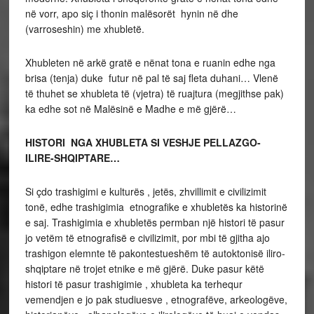
në vorr, apo siç i thonin malësorët hynin në dhe
(varroseshin) me xhubletë.
Xhubleten në arkë gratë e nënat tona e ruanin edhe nga
brisa (tenja) duke futur në pal të saj fleta duhani… Vlenë
të thuhet se xhubleta të (vjetra) të ruajtura (megjithse pak)
ka edhe sot në Malësinë e Madhe e më gjërë…
HISTORI NGA XHUBLETA SI VESHJE PELLAZGO-
ILIRE-SHQIPTARE…
Si çdo trashigimi e kulturës , jetës, zhvillimit e civilizimit
tonë, edhe trashigimia etnografike e xhubletës ka historinë
e saj. Trashigimia e xhubletës permban një histori të pasur
jo vetëm të etnografisë e civilizimit, por mbi të gjitha ajo
trashigon elemnte të pakontestueshëm të autoktonisë iliro-
shqiptare në trojet etnike e më gjërë. Duke pasur këtë
histori të pasur trashigimie , xhubleta ka terhequr
vemendjen e jo pak studiuesve , etnografëve, arkeologëve,