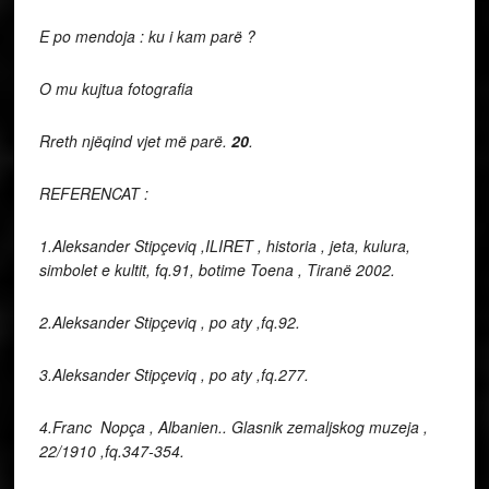
E po mendoja : ku i kam parë ?
O mu kujtua fotografia
Rreth njëqind vjet më parë.
20
.
REFERENCAT :
1.Aleksander Stipçeviq ,ILIRET , historia , jeta, kulura,
simbolet e kultit, fq.91, botime Toena , Tiranë 2002.
2.Aleksander Stipçeviq , po aty ,fq.92.
3.Aleksander Stipçeviq , po aty ,fq.277.
4.Franc Nopça , Albanien.. Glasnik zemaljskog muzeja ,
22/1910 ,fq.347-354.