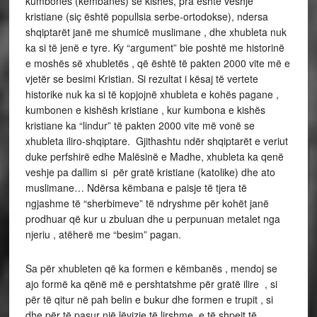
kumbonës (këmbanës) së kishës, pra është veshje
kristiane (siç është popullsia serbe-ortodokse), ndersa
shqiptarët janë me shumicë muslimane , dhe xhubleta nuk
ka si të jenë e tyre. Ky “argument” bie poshtë me historinë
e moshës së xhubletës , që është të pakten 2000 vite më e
vjetër se besimi Kristian. Si rezultat i kësaj të vertete
historike nuk ka si të kopjojnë xhubleta e kohës pagane ,
kumbonen e kishësh kristiane , kur kumbona e kishës
kristiane ka “lindur” të pakten 2000 vite më vonë se
xhubleta iliro-shqiptare. Gjithashtu ndër shqiptarët e veriut
duke perfshirë edhe Malësinë e Madhe, xhubleta ka qenë
veshje pa dallim si për gratë kristiane (katolike) dhe ato
muslimane… Ndërsa këmbana e paisje të tjera të
ngjashme të “sherbimeve” të ndryshme për kohët janë
prodhuar që kur u zbuluan dhe u perpunuan metalet nga
njeriu , atëherë me “besim” pagan.
Sa për xhubleten që ka formen e këmbanës , mendoj se
ajo formë ka qënë më e pershtatshme për gratë ilire , si
për të qitur në pah belin e bukur dhe formen e trupit , si
dhe për të pasur një lëvizje të lirshme e të shpejt të