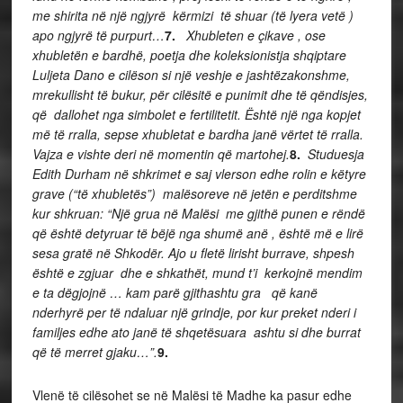
me shirita në një ngjyrë kërmizi të shuar (të lyera vetë )
apo ngjyrë të purpurt…
7.
Xhubleten e çikave , ose
xhubletën e bardhë, poetja dhe koleksionistja shqiptare
Luljeta Dano e cilëson si
një veshje e jashtëzakonshme,
mrekullisht të bukur, për cilësitë e punimit dhe të qëndisjes,
që dallohet nga simbolet e fertilitetit. Është një nga kopjet
më të rralla, sepse xhubletat e bardha janë vërtet të rralla.
Vajza e vishte deri në momentin që martohej.
8.
Studuesja
Edith Durham në shkrimet e saj vlerson edhe rolin e këtyre
grave (“të xhubletës”) malësoreve në jetën e perditshme
kur shkruan: “Një grua në Malësi me gjithë punen e rëndë
që është detyruar të bëjë nga shumë anë , është më e lirë
sesa gratë në Shkodër. Ajo u fletë lirisht burrave, shpesh
është e zgjuar dhe e shkathët, mund t’i kerkojnë mendim
e ta dëgjojnë … kam parë gjithashtu gra që kanë
nderhyrë per të ndaluar një grindje, por kur preket nderi i
familjes edhe ato janë të shqetësuara ashtu si dhe burrat
që të merret gjaku…”.
9.
Vlenë të cilësohet se
në Malësi të Madhe ka pasur edhe