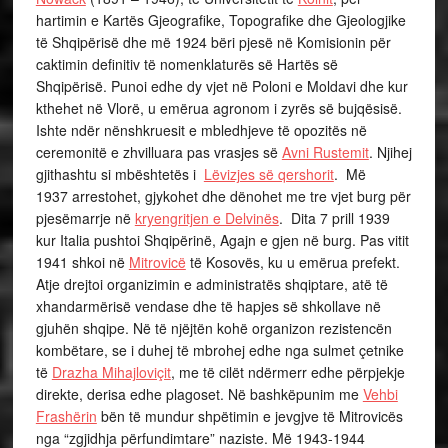
hartimin e Kartës Gjeografike, Topografike dhe Gjeologjike
të Shqipërisë dhe më 1924 bëri pjesë në Komisionin për
caktimin definitiv të nomenklaturës së Hartës së
Shqipërisë. Punoi edhe dy vjet në Poloni e Moldavi dhe kur
kthehet në Vlorë, u emërua agronom i zyrës së bujqësisë.
Ishte ndër nënshkruesit e mbledhjeve të opozitës në
ceremonitë e zhvilluara pas vrasjes së
Avni Rustemit
. Njihej
gjithashtu si mbështetës i
Lëvizjes së qershorit
. Më
1937 arrestohet, gjykohet dhe dënohet me tre vjet burg për
pjesëmarrje në
kryengritjen e Delvinës
. Dita 7 prill 1939
kur Italia pushtoi Shqipërinë, Agajn e gjen në burg. Pas vitit
1941 shkoi në
Mitrovicë
të Kosovës, ku u emërua prefekt.
Atje drejtoi organizimin e administratës shqiptare, atë të
xhandarmërisë vendase dhe të hapjes së shkollave në
gjuhën shqipe. Në të njëjtën kohë organizon rezistencën
kombëtare, se i duhej të mbrohej edhe nga sulmet çetnike
të
Drazha Mihajloviçit
, me të cilët ndërmerr edhe përpjekje
direkte, derisa edhe plagoset. Në bashkëpunim me
Vehbi
Frashërin
bën të mundur shpëtimin e jevgjve të Mitrovicës
nga “zgjidhja përfundimtare” naziste. Më 1943-1944