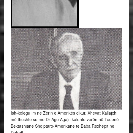
Ish-kolegu im në Zërin e Amerikës dikur, Xhevat Kallajxhi
më thoshte se me Dr Ago Agajn kalonte verën në Teqenë
Bektashiane Shqiptaro-Amerikane të Baba Rexhepit në
Detroit