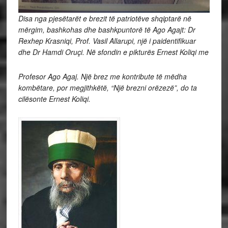
Disa nga pjesëtarët e brezit të patriotëve shqiptarë në
mërgim, bashkohas dhe bashkpuntorë të Ago Agajt: Dr
Rexhep Krasniqi, Prof. Vasil Allarupi, një i paidentifikuar
dhe Dr Hamdi Oruçi. Në sfondin e pikturës Ernest Koliqi me
Profesor Ago Agaj. Një brez me kontribute të mëdha
kombëtare, por megjithkëtë, “Një brezni orëzezë”, do ta
cilësonte Ernest Koliqi.