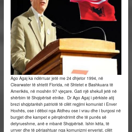
Ago Agaj ka ndërruar jetë me 24 dhjetor 1994, në
Clearwater të shtetit Florida, në Shtetet e Bashkuara të
Amerikës, në moshën 97 vjeçare. Gati një shekull jetë në
shërbim të Shqipërisë etnike. Dr Ago Agaj i përkiste atij
brezi shqiptarësh patriotë të cilët regjimi komunist i Enver
Hoxhës, ose i dëboi nga Atdheu ose i vrau dhe i burgosi në
burgjet dhe kampet e përqëndrimit dhe të punës së
detyrueshme, anë e mbanë Shqipërisë. Ishin këta, të
urryer dhe të përjashtuar nga komunizmi enverist, cilët