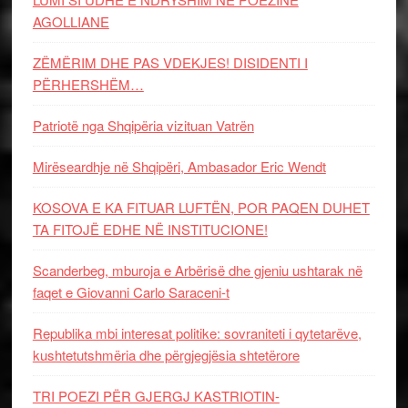
AGOLLIANE
ZËMËRIM DHE PAS VDEKJES! DISIDENTI I
PËRHERSHËM…
Patriotë nga Shqipëria vizituan Vatrën
Mirëseardhje në Shqipëri, Ambasador Eric Wendt
KOSOVA E KA FITUAR LUFTËN, POR PAQEN DUHET
TA FITOJË EDHE NË INSTITUCIONE!
Scanderbeg, mburoja e Arbërisë dhe gjeniu ushtarak në
faqet e Giovanni Carlo Saraceni-t
Republika mbi interesat politike: sovraniteti i qytetarëve,
kushtetutshmëria dhe përgjegjësia shtetërore
TRI POEZI PËR GJERGJ KASTRIOTIN-