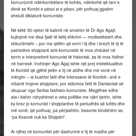
komunizmit ndërkombëtare të kohës, ndërkohë që tani e
dimë se Kombi e pësoi si e pësoi, për pothuaj gjysëm
shelulli diktaturë komuniste.
Në këtë 30-vjetor të kalimit në amshim të Dr Ago Agajt,
kujtojmë me disa fjalë të këtij shkrimi — modestësisht dhe
shkurtimisht – por me qëllim që emri i tij dhe i brezit të tij të
patriotëve shqiptarë anti-komunistë të mos zhduket në
terrin e interpretimit komunist të historisë, as të mos hidhet
në harresë. Inxhinjer Ago Agaj ishte një prej intelektualëve
të Kombit që gjithë jetën e tij në atdhe dhe më vonë në
mërgim – ia kushtoi fatit dhe interesave të Kombit– anë e
mbanë trojeve shqiptare, por sidomos fatit të Dardanisë së
okupuar nga Serbia fashisto-komuniste. Megjithse edhe
ata i kishin ndryshimet e veta politike me njëri tjetrin, ishte
ky brez jo komunist i shqiptarëve të periudhës së luftës dhe
më vonë, që pothuaj, pa përjashtim, besonte bindshëm se,
“pa Kosovë nuk ka Shqipëri”.
Ai njihej në komunitet për dashurinë e tij të madhe për