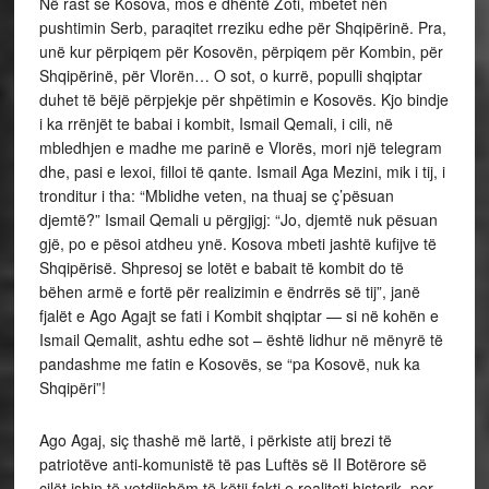
Në rast se Kosova, mos e dhëntë Zoti, mbetet nën
pushtimin Serb, paraqitet rreziku edhe për Shqipërinë. Pra,
unë kur përpiqem për Kosovën, përpiqem për Kombin, për
Shqipërinë, për Vlorën… O sot, o kurrë, populli shqiptar
duhet të bëjë përpjekje për shpëtimin e Kosovës. Kjo bindje
i ka rrënjët te babai i kombit, Ismail Qemali, i cili, në
mbledhjen e madhe me parinë e Vlorës, mori një telegram
dhe, pasi e lexoi, filloi të qante. Ismail Aga Mezini, mik i tij, i
tronditur i tha: “Mblidhe veten, na thuaj se ç’pësuan
djemtë?” Ismail Qemali u përgjigj: “Jo, djemtë nuk pësuan
gjë, po e pësoi atdheu ynë. Kosova mbeti jashtë kufijve të
Shqipërisë. Shpresoj se lotët e babait të kombit do të
bëhen armë e fortë për realizimin e ëndrrës së tij”, janë
fjalët e Ago Agajt se fati i Kombit shqiptar — si në kohën e
Ismail Qemalit, ashtu edhe sot – është lidhur në mënyrë të
pandashme me fatin e Kosovës, se “pa Kosovë, nuk ka
Shqipëri”!
Ago Agaj, siç thashë më lartë, i përkiste atij brezi të
patriotëve anti-komunistë të pas Luftës së II Botërore së
cilët ishin të vetdijshëm të këtij fakti e realiteti historik, por