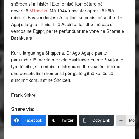
shërben si ministër i Ekonomisë Kombëtare në
qeverinë
Mitrovica
. Më 1944 inspektor epror në këtë
ministri. Pas vendosjes së regjimit komunist në atdhe, Dr
Agaj u largua fillimisht në Austri e Itali dhe më pas u
vendos në Egjipt, për të përfunduar më vonë në Shtetet e
Bashkuara.
Kur u largua nga Shqiperia, Dr Ago Agaj e pati të
pamundur të merrte me vete bashkshorten me 5 vajzat e
tyre të cilat, si rrjedhim, u internuan dhe vuajtën dënimet
dhe persekutimin komunist për gjatë gjithë kohës së
sundimit komunist në Shqipëri.
Frank Shkreli
Share via:
Facebook
Twitter
Copy Link
More