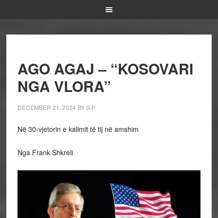
AGO AGAJ – “KOSOVARI
NGA VLORA”
DECEMBER 21, 2024
BY
S P
Në 30-vjetorin e kalimit të tij në amshim
Nga Frank Shkreli