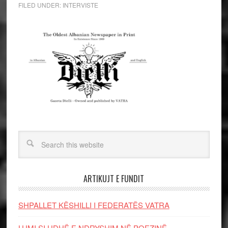
FILED UNDER:
INTERVISTE
ARTIKUJT E FUNDIT
SHPALLET KËSHILLI I FEDERATËS VATRA
LUMI SI UDHË E NDRYSHIM NË POEZINË