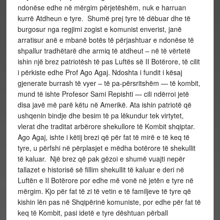
ndonëse edhe në mërgim përjetëshëm, nuk e harruan
kurrë Atdheun e tyre. Shumë prej tyre të dëbuar dhe të
burgosur nga regjimi zogist e komunist enverist, janë
arratisur anë e mbanë botës të përjashtuar e ndonëse të
shpallur tradhëtarë dhe armiq të atdheut – në të vërtetë
ishin një brez patriotësh të pas Luftës së II Botërore, të cilit
i përkiste edhe Prof Ago Agaj. Ndoshta i fundit i kësaj
gjenerate burrash të vyer – të pa-përsritshëm — të kombit,
mund të ishte Profesor Sami Repishti — cili ndërroi jetë
disa javë më parë këtu në Amerikë. Ata ishin patriotë që
ushqenin bindje dhe besim të pa lëkundur tek virtytet,
vlerat dhe traditat arbërore shekullore të Kombit shqiptar.
Ago Agaj, ishte i këtij brezi që për fat të mirë e të keq të
tyre, u përfshi në përplasjet e mëdha botërore të shekullit
të kaluar. Një brez që pak gëzoi e shumë vuajti nepër
tallazet e historisë së fillim shekullit të kaluar e deri në
Luftën e II Botërore por edhe më vonë në jetën e tyre në
mërgim. Kjo për fat të zi të vetin e të familjeve të tyre që
kishin lën pas në Shqipërinë komuniste, por edhe për fat të
keq të Kombit, pasi idetë e tyre dështuan përball