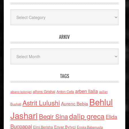
Kategoritë
ARKIV
Arkiv
TAGS
arben llalla
alfons Grishaj
Anton Cefa
asllan
albano kolonjari
Behlul
Astrit Lulushi
Aurenc Bebja
Bushati
Jashari
dalip greca
Beqir Sina
Elida
Buçpapaj
Enver Bytyci
Elmi Berisha
Ermira Babamusta