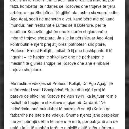
fatzi, kombëtar; të ndarjes së Kosovës dhe trojeve të tjera
arbërore nga Shqipëria. Të gjithë ata, ashtu siç veproi edhe
Ago Agaj, secili në mënyrën e vet, kanë bërë atë që kanë
mundur, nën rrethanat e Luftës së II Botërore, për të
shpëtuar Kosovën, gjuhën dhe kulturën shqipe anë e
mbanë trojeve shqiptare. Ja si e ka përshkruar Ago Agaj
kontributin e njërit prej atij brezi patriotësh shqiptarë,
Profesor Ernest Koliqit – mikut të tij dhe bashkpuntorit të
ngusht – në hapjen e shkollave dhe në përhapjen e
mësimit të gjuhës shqipe në Kosovë dhe anë e mbanë
trojeve shqiptare.
Me rastin e vdekjes së Profesor Koliqit, Dr. Ago Agaj, një
shërbestar i vyer i Shqipërisë Etnike dhe njëri prej të
pareve që shkoi në Kosovë në vitin 1941, ka kujtuar rolin e
Koliqit në hapjen e shkollave shqipe në Dardani: “Në
hidhërimin tonë nuk duhet të harrojmë se Aji (Koliqi) qe
fatbardhë në jetë e në vdekje. Shumë njerëz janë përpjekur
me zell për një qëllim të lartë e të mirë, por pak janë ata që
patën fatin të shohën farën e mbjellë gjatë jetës, përhera