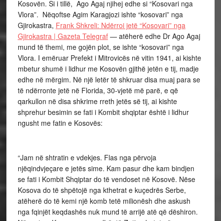
Kosovën. Si i tillë, Ago Agaj njihej edhe si “Kosovari nga
Vlora”. Nëqoftse Agim Karagjozi ishte “kosovari” nga
Gjirokastra,
Frank Shkreli: Ndërroi jetë “Kosovari” nga
Gjirokastra | Gazeta Telegraf
— atëherë edhe Dr Ago Agaj
mund të themi, me gojën plot, se ishte “kosovari” nga
Vlora. I emëruar Prefekt i Mitrovicës në vitin 1941, ai kishte
mbetur shumë i lidhur me Kosovën gjithë jetën e tij, madje
edhe në mërgim. Në një letër të shkruar disa muaj para se
të ndërronte jetë në Florida, 30-vjetë më parë, e që
qarkullon në disa shkrime rreth jetës së tij, ai kishte
shprehur besimin se fati i Kombit shqiptar është i lidhur
ngusht me fatin e Kosovës:
“Jam në shtratin e vdekjes. Flas nga përvoja
njëqindvjeçare e jetës sime. Kam pasur dhe kam bindjen
se fati i Kombit Shqiptar do të vendoset në Kosovë. Nëse
Kosova do të shpëtojë nga kthetrat e kuçedrës Serbe,
atëherë do të kemi një komb tetë milionësh dhe askush
nga fqinjët keqdashës nuk mund të arrijë atë që dëshiron.