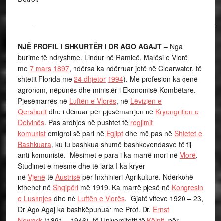
———————————————————————————
NJË PROFIL I SHKURTËR I DR AGO AGAJT –
Nga
burime të ndryshme. Lindur në Ramicë, Malësi e Vlorë
me
7 mars
1897
, ndërsa ka ndërruar jetë në Clearwater, të
shtetit Florida me
24 dhjetor
1994
). Me profesion ka qenë
agronom, nëpunës dhe ministër i Ekonomisë Kombëtare.
Pjesëmarrës në
Luftën e Vlorës
, në
Lëvizjen e
Qershorit
dhe i dënuar për pjesëmarrjen në
Kryengritjen e
Delvinës
. Pas ardhjes në pushtet të
regjimit
komunist
emigroi së pari në
Egjipt
dhe më pas në
Shtetet e
Bashkuara
, ku iu bashkua shumë bashkevendasve të tij
anti-komunistë.
Mësimet e para i ka marrë mori në
Vlorë
.
Studimet e mesme dhe të larta I ka kryer
në
Vjenë
të
Austrisë
për Inxhinieri-Agrikulturë. Ndërkohë
kthehet në
Shqipëri
më 1919. Ka marrë pjesë në
Kongresin
e Lushnjes
dhe në
Luftën e Vlorës
. Gjatë viteve 1920 – 23,
Dr Ago Agaj ka bashkëpunuar me Prof. Dr.
Ernst
Nowack
(1891 – 1946), të Universitetit të
Kölnit
, për