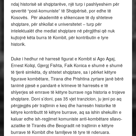
ndaj historisë së shqiptarëve, një turp i pashlyeshёm për
qeveritë “post-komuniste” të Shqipërisë, por edhe të
Kosovës. Për akademitë e shkencave të dy shteteve
shqiptare, për shkollat e universitetet – turp për
intelektualët dhe mediat shqiptare në përgjithsi që nuk
kujtojnë këta burra të Kombit, për kontributin e tyre
historik.
Duke i hedhur në harresë figurat e Kombit si Ago Agaj,
Ernest Koliqi, Gjergj Fishta, Faik Konica e shumë e shumë
të tjerë simkëta, dy shtetet shqiptare, sa i përket këtyre
figurave kombëtare, Tirana dhe Prishtina zyrtare janë bërë
tanimë pjesë e pandarë e krimeve të harresës e të
shlyerjes së emrave të këtyre burrave nga historia e trojeve
shqiptare. Doni s’doni, pas 35 vjet tranzicion, ju jeni po aq
përgjegjës për trajtimin e keq dhe harresën historike të
këtyre kontributit të këtyre burrave, aq sa ishin shekullin e
kaluar edhe ish-regjimet komuniste anti-kombëtare sllavo-
aziatike të Tiranës dhe Beogradit në trajtimin e këtyre
burrave të Kombit dhe familjeve të tyre të nderuara.