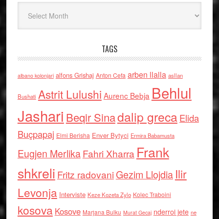
Arkiv
TAGS
arben llalla
alfons Grishaj
Anton Cefa
asllan
albano kolonjari
Behlul
Astrit Lulushi
Aurenc Bebja
Bushati
Jashari
dalip greca
Beqir Sina
Elida
Buçpapaj
Enver Bytyci
Elmi Berisha
Ermira Babamusta
Frank
Eugjen Merlika
Fahri Xharra
shkreli
Ilir
Gezim Llojdia
Fritz radovani
Levonja
Interviste
Kolec Traboini
Keze Kozeta Zylo
kosova
Kosove
nderroi jete
Marjana Bulku
ne
Murat Gecaj