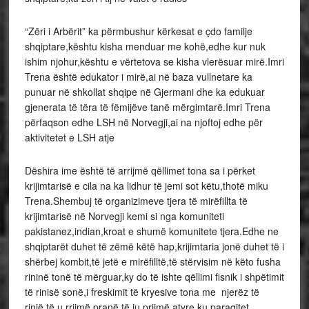
“Zëri i Arbërit” ka përmbushur kërkesat e çdo familje
shqiptare,kështu kisha menduar me kohë,edhe kur nuk
ishim njohur,kështu e vërtetova se kisha vlerësuar mirë.Imri
Trena është edukator i mirë,ai në baza vullnetare ka
punuar në shkollat shqipe në Gjermani dhe ka edukuar
gjenerata të tëra të fëmijëve tanë mërgimtarë.Imri Trena
përfaqson edhe LSH në Norvegji,ai na njoftoj edhe për
aktivitetet e LSH atje
Dëshira ime është të arrijmë qëllimet tona sa i përket
krijimtarisë e cila na ka lidhur të jemi sot këtu,thotë miku
Trena.Shembuj të organizimeve tjera të mirëfillta të
krijimtarisë në Norvegji kemi si nga komuniteti
pakistanez,indian,kroat e shumë komunitete tjera.Edhe ne
shqiptarët duhet të zëmë këtë hap,krijimtaria jonë duhet të i
shërbej kombit,të jetë e mirëfilltë,të stërvisim në këto fusha
rininë tonë të mërguar,ky do të ishte qëllimi fisnik i shpëtimit
të rinisë sonë,i freskimit të kryesive tona me njerëz të
rinjë,të u rrijmë pranë,të ju prijmë atyre ku paraqitet