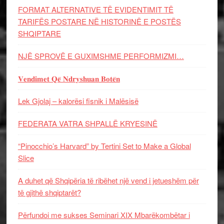
FORMAT ALTERNATIVE TË EVIDENTIMIT TË
TARIFËS POSTARE NË HISTORINË E POSTËS
SHQIPTARE
NJË SPROVË E GUXIMSHME PERFORMIZMI…
𝐕𝐞𝐧𝐝𝐢𝐦𝐞𝐭 𝐐𝐞̈ 𝐍𝐝𝐫𝐲𝐬𝐡𝐮𝐚𝐧 𝐁𝐨𝐭𝐞̈𝐧
Lek Gjolaj – kalorësi fisnik i Malësisë
FEDERATA VATRA SHPALLË KRYESINË
“Pinocchio’s Harvard” by Tertini Set to Make a Global
Slice
A duhet që Shqipëria të ribëhet një vend i jetueshëm për
të gjithë shqiptarët?
Përfundoi me sukses Seminari XIX Mbarëkombëtar i