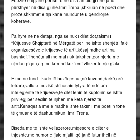
Poezitë e tij janë perfshirë në disa antologji dhe janë
përkthyer në disa gjuhë.Imri Trena ,shkruan në poezi dhe
prozë,shkrimet e tija kanë mundur të u qëndrojnë
kohërave.
Pa hyre ne ne detaja, nga se nuk i dilet dot,takimi i
“Krijuesve Shqiptarë në Mërgatë,per ne ishte shenjëtri,falë
organizuesëve e krijuesve të artit,kësaj radhe arti na
bashkoj.Thonë,mali me mal nuk takohen,por njeriu me
njeriun piqen,aq me krenari kur jemi vllezer te nje gjaku.
E me ne fund , kudo të buzëqeshur,në kuvend,darkë,orë
letrare,valle e muzikë,shiheshin fytyra të ndritura
intelegjente të krijuesve,të cilët lenin të kuptonin se ishte
privilegj për secilin të njihen me këta njerëz të
artit.Kënaqësia ime e madhe ishte takimi me poeti n tonë
të çmuar e të dashur,mikun Imri Trena.
Biseda me te ishte vellazerore,miqesore e cilter e
thjeshte,me humor e fjale mjalti ,që janë futur thell në