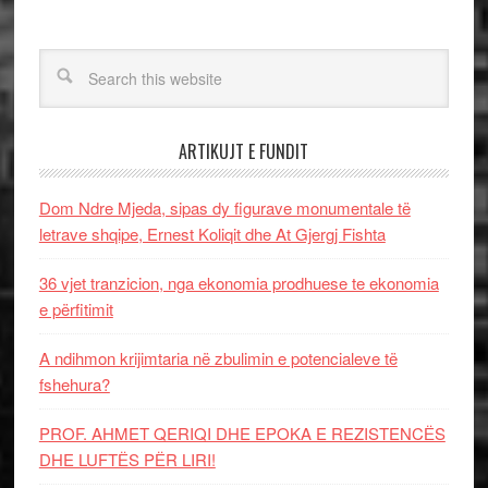
ARTIKUJT E FUNDIT
Dom Ndre Mjeda, sipas dy figurave monumentale të
letrave shqipe, Ernest Koliqit dhe At Gjergj Fishta
36 vjet tranzicion, nga ekonomia prodhuese te ekonomia
e përfitimit
A ndihmon krijimtaria në zbulimin e potencialeve të
fshehura?
PROF. AHMET QERIQI DHE EPOKA E REZISTENCЁS
DHE LUFTЁS PЁR LIRI!