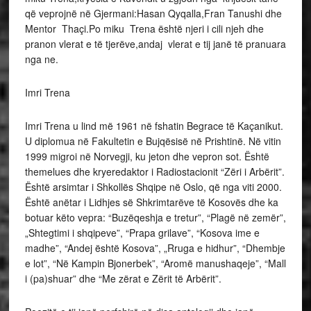
që veprojnë në Gjermani:Hasan Qyqalla,Fran Tanushi dhe
Mentor Thaçi.Po miku Trena është njeri i cili njeh dhe
pranon vlerat e të tjerëve,andaj vlerat e tij janë të pranuara
nga ne.
Imri Trena
Imri Trena u lind më 1961 në fshatin Begrace të Kaçanikut.
U diplomua në Fakultetin e Bujqësisë në Prishtinë. Në vitin
1999 migroi në Norvegji, ku jeton dhe vepron sot. Është
themelues dhe kryeredaktor i Radiostacionit “Zëri i Arbërit”.
Është arsimtar i Shkollës Shqipe në Oslo, që nga viti 2000.
Është anëtar i Lidhjes së Shkrimtarëve të Kosovës dhe ka
botuar këto vepra: “Buzëqeshja e tretur”, “Plagë në zemër”,
„Shtegtimi i shqipeve”, “Prapa grilave”, “Kosova ime e
madhe”, “Andej është Kosova”, „Rruga e hidhur”, “Dhembje
e lot”, “Në Kampin Bjonerbek”, “Aromë manushaqeje”, “Mall
i (pa)shuar” dhe “Me zërat e Zërit të Arbërit”.