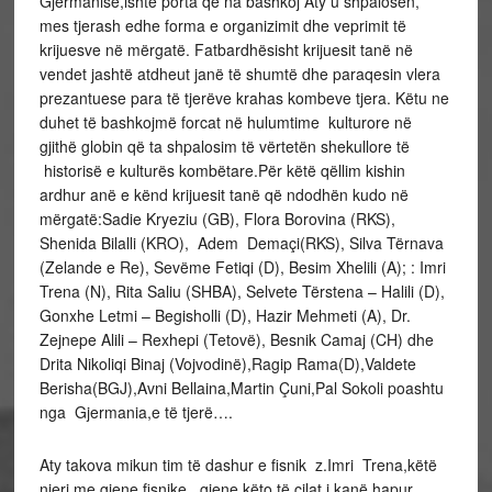
Gjermanisë,ishte porta që na bashkoj Aty u shpalosën,
mes tjerash edhe forma e organizimit dhe veprimit të
krijuesve në mërgatë. Fatbardhësisht krijuesit tanë në
vendet jashtë atdheut janë të shumtë dhe paraqesin vlera
prezantuese para të tjerëve krahas kombeve tjera. Këtu ne
duhet të bashkojmë forcat në hulumtime kulturore në
gjithë globin që ta shpalosim të vërtetën shekullore të
historisë e kulturës kombëtare.Për këtë qëllim kishin
ardhur anë e kënd krijuesit tanë që ndodhën kudo në
mërgatë:Sadie Kryeziu (GB), Flora Borovina (RKS),
Shenida Bilalli (KRO), Adem Demaçi(RKS), Silva Tërnava
(Zelande e Re), Sevëme Fetiqi (D), Besim Xhelili (A); : Imri
Trena (N), Rita Saliu (SHBA), Selvete Tërstena – Halili (D),
Gonxhe Letmi – Begisholli (D), Hazir Mehmeti (A), Dr.
Zejnepe Alili – Rexhepi (Tetovë), Besnik Camaj (CH) dhe
Drita Nikoliqi Binaj (Vojvodinë),Ragip Rama(D),Valdete
Berisha(BGJ),Avni Bellaina,Martin Çuni,Pal Sokoli poashtu
nga Gjermania,e të tjerë….
Aty takova mikun tim të dashur e fisnik z.Imri Trena,këtë
njeri me gjene fisnike ,gjene këto të cilat i kanë hapur