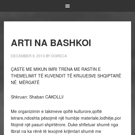
ARTI NA BASHKOI
DECEMBER 6, 2013
BY
DGRECA
ÇASTE ME MIKUN IMRI TRENA ME RASTIN E
THEMELIMIT TË KUVENDIT TË KRIJUESVE SHQIPTARË
NË MËRGATË
Shkruan: Shaban CAKOLLI/
Me organizimin e takimeve qoftë kulturore,qoftë
letrare,ndoshta pësojmë një humbje materiale,lodhëje,por
fitojmë një pasuri shpirtërore. Duke shfletuar shumë nga
librat na ka rënë të lexojmë krijimtari shumë me