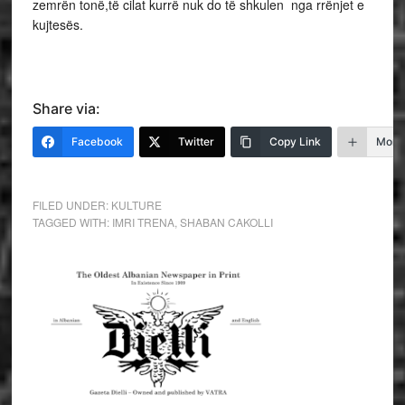
zemrën tonë,të cilat kurrë nuk do të shkulen nga rrënjet e
kujtesës.
Share via:
Facebook
Twitter
Copy Link
More
FILED UNDER:
KULTURE
TAGGED WITH:
IMRI TRENA
,
SHABAN CAKOLLI