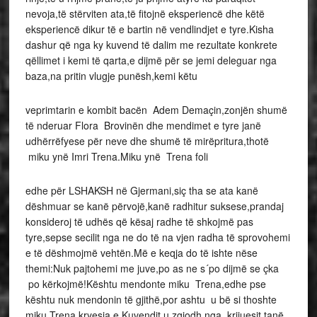
nevoja,të stërviten ata,të fitojnë eksperiencë dhe këtë
eksperiencë dikur të e bartin në vendlindjet e tyre.Kisha
dashur që nga ky kuvend të dalim me rezultate konkrete
qëllimet i kemi të qarta,e dijmë për se jemi deleguar nga
baza,na pritin vlugje punësh,kemi këtu
veprimtarin e kombit bacën Adem Demaçin,zonjën shumë
të nderuar Flora Brovinën dhe mendimet e tyre janë
udhërrëfyese për neve dhe shumë të mirëpritura,thotë
miku ynë Imri Trena.Miku ynë Trena foli
edhe për LSHAKSH në Gjermani,siç tha se ata kanë
dëshmuar se kanë përvojë,kanë radhitur suksese,prandaj
konsideroj të udhës që kësaj radhe të shkojmë pas
tyre,sepse secilit nga ne do të na vjen radha të sprovohemi
e të dëshmojmë vehtën.Më e keqja do të ishte nëse
themi:Nuk pajtohemi me juve,po as ne s´po dijmë se çka
po kërkojmë!Kështu mendonte miku Trena,edhe pse
kështu nuk mendonin të gjithë,por ashtu u bë si thoshte
miku Trena,kryesia e Kuvendit u zgjodh nga krijuesit tanë