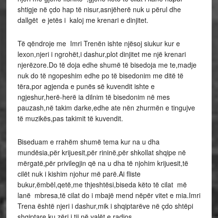
shtigje në çdo hap të nisur,asnjëherë nuk u përul dhe
dallgët e jetës i kaloj me krenari e dinjitet.
Të qëndroje me Imri Trenën ishte njësoj siukur kur e
lexon,njeri i ngrohët,i dashur,plot dinjitet me një krenari
njerëzore.Do të doja edhe shumë të bisedoja me te,madje
nuk do të ngopeshim edhe po të bisedonim me ditë të
tëra,por agjenda e punës së kuvendit ishte e
ngjeshur,herë-herë ia dilnim të bisedonim në mes
pauzash,në takim darke,edhe ate nën zhurmën e tingujve
të muzikës,pas takimit të kuvendit.
Biseduam e rrahëm shumë tema kur na u dha
mundësia,për krijuesit,për rininë,për shkollat shqipe në
mërgatë,për privilegjin që na u dha të njohim krijuesit,të
cilët nuk i kishim njohur më parë.Ai fliste
bukur,ëmbël,qetë,me thjeshtësi,biseda këto të cilat më
lanë mbresa,të cilat do i mbajë mend nëpër vitet e mia.Imri
Trena është njeri i dashur,mik i shqiptarëve në çdo shtëpi
shqiptare,ku zëri i tij në valët e radios