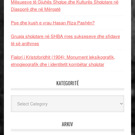
Mësuesve të Gjuhës Shqipe dhe Kulturës Shqiptare në
Diasporë dhe në Mërgatë
Pse dhe kush e vrau Hasan Riza Pashën?
Gruaja shqiptare në SHBA mes sukseseve dhe sfidave
të së ardhmes
Fjalori i Kristoforidhit (1904): Monument leksikografik,
etnogjeografik dhe i identitetit kombëtar shqiptar
KATEGORITË
Kategoritë
ARKIV