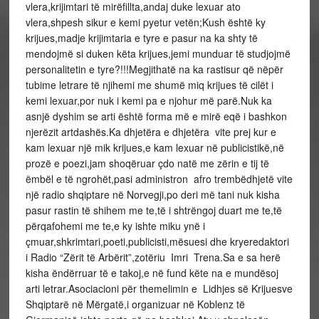
vlera,krijimtari të mirëfillta,andaj duke lexuar ato
vlera,shpesh sikur e kemi pyetur vetën;Kush është ky
krijues,madje krijimtaria e tyre e pasur na ka shty të
mendojmë si duken këta krijues,jemi munduar të studjojmë
personalitetin e tyre?!!!Megjithatë na ka rastisur që nëpër
tubime letrare të njihemi me shumë miq krijues të cilët i
kemi lexuar,por nuk i kemi pa e njohur më parë.Nuk ka
asnjë dyshim se arti është forma më e mirë eqë i bashkon
njerëzit artdashës.Ka dhjetëra e dhjetëra vite prej kur e
kam lexuar një mik krijues,e kam lexuar në publicistikë,në
prozë e poezi,jam shoqëruar çdo natë me zërin e tij të
ëmbël e të ngrohët,pasi administron afro trembëdhjetë vite
një radio shqiptare në Norvegji,po deri më tani nuk kisha
pasur rastin të shihem me te,të i shtrëngoj duart me te,të
përqafohemi me te,e ky ishte miku ynë i
çmuar,shkrimtari,poeti,
publicisti,mësuesi dhe kryeredaktori
i Radio “Zërit të Arbërit”,zotëriu Imri Trena.Sa e sa herë
kisha ëndërruar të e takoj,e në fund këte na e mundësoj
arti letrar.Asociacioni për themelimin e Lidhjes së Krijuesve
Shqiptarë në Mërgatë,i organizuar në Koblenz të