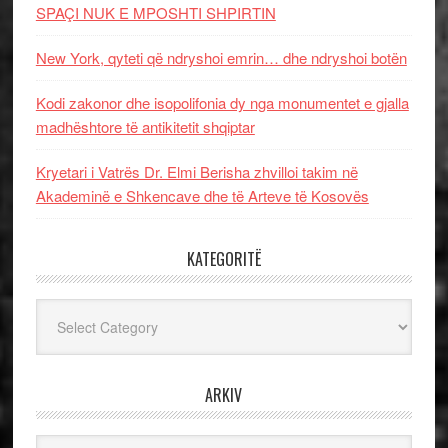
SPAÇI NUK E MPOSHTI SHPIRTIN
New York, qyteti që ndryshoi emrin… dhe ndryshoi botën
Kodi zakonor dhe isopolifonia dy nga monumentet e gjalla
madhështore të antikitetit shqiptar
Kryetari i Vatrës Dr. Elmi Berisha zhvilloi takim në
Akademinë e Shkencave dhe të Arteve të Kosovës
KATEGORITË
Kategoritë
ARKIV
Arkiv