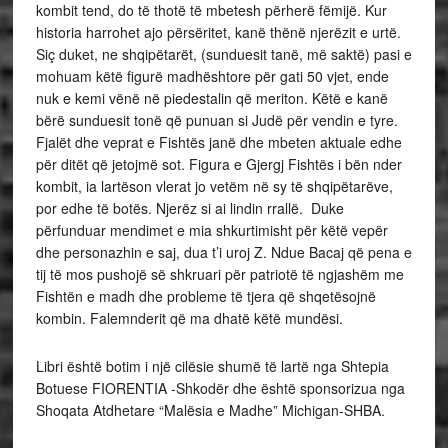
kombit tend, do të thotë të mbetesh përherë fëmijë. Kur
historia harrohet ajo përsëritet, kanë thënë njerëzit e urtë.
Siç duket, ne shqipëtarët, (sunduesit tanë, më saktë) pasi e
mohuam këtë figurë madhështore për gati 50 vjet, ende
nuk e kemi vënë në piedestalin që meriton. Këtë e kanë
bërë sunduesit tonë që punuan si Judë për vendin e tyre.
Fjalët dhe veprat e Fishtës janë dhe mbeten aktuale edhe
për ditët që jetojmë sot. Figura e Gjergj Fishtës i bën nder
kombit, ia lartëson vlerat jo vetëm në sy të shqipëtarëve,
por edhe të botës. Njerëz si ai lindin rrallë. Duke
përfunduar mendimet e mia shkurtimisht për këtë vepër
dhe personazhin e saj, dua t’i uroj Z. Ndue Bacaj që pena e
tij të mos pushojë së shkruari për patriotë të ngjashëm me
Fishtën e madh dhe probleme të tjera që shqetësojnë
kombin. Falemnderit që ma dhatë këtë mundësi.
Libri është botim i një cilësie shumë të lartë nga Shtepia
Botuese FIORENTIA -Shkodër dhe është sponsorizua nga
Shoqata Atdhetare “Malësia e Madhe” Michigan-SHBA.