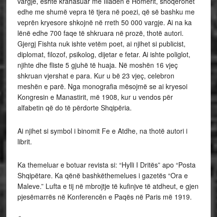
vargje, është krahasuar me Iliadën e Homerit, shoqërohet
edhe me shumë vepra të tjera në poezi, që së bashku me
veprën kryesore shkojnë në rreth 50 000 vargje. Ai na ka
lënë edhe 700 faqe të shkruara në prozë, thotë autori.
Gjergj Fishta nuk ishte vetëm poet, ai njihet si publicist,
diplomat, filozof, psikolog, dijetar e fetar. Ai ishte poliglot,
njihte dhe fliste 5 gjuhë të huaja. Në moshën 16 vjeç
shkruan vjershat e para. Kur u bë 23 vjeç, celebron
meshën e parë. Nga monografia mësojmë se ai kryesoi
Kongresin e Manastirit, më 1908, kur u vendos për
alfabetin që do të përdorte Shqipëria.
Ai njihet si symbol i binomit Fe e Atdhe, na thotë autori i
librit.
Ka themeluar e botuar revista si: “Hylli I Dritës” apo “Posta
Shqipëtare. Ka qënë bashkëthemelues i gazetës “Ora e
Maleve.” Lufta e tij në mbrojtje të kufinjve të atdheut, e gjen
pjesëmarrës në Konferencēn e Paqës në Paris më 1919.