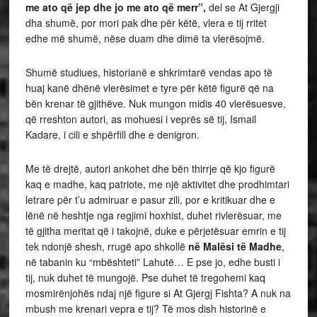
me ato që jep dhe jo me ato që merr”,
del se At Gjergji
dha shumë, por mori pak dhe për këtë, vlera e tij rritet
edhe më shumë, nëse duam dhe dimë ta vlerësojmë.
Shumë studiues, historianë e shkrimtarë vendas apo të
huaj kanë dhënë vlerësimet e tyre për këtë figurë që na
bën krenar të gjithëve. Nuk mungon midis 40 vlerësuesve,
që rreshton autori, as mohuesi i veprës së tij, Ismail
Kadare, i cili e shpërfill dhe e denigron.
Me të drejtë, autori ankohet dhe bën thirrje që kjo figurë
kaq e madhe, kaq patriote, me një aktivitet dhe prodhimtari
letrare për t’u admiruar e pasur zili, por e kritikuar dhe e
lënë në heshtje nga regjimi hoxhist, duhet rivlerësuar, me
të gjitha meritat që i takojnë, duke e përjetësuar emrin e tij
tek ndonjë shesh, rrugë apo shkollë
në Malësi të Madhe
,
në tabanin ku “mbështeti” Lahutë… E pse jo, edhe busti i
tij, nuk duhet të mungojë. Pse duhet të tregohemi kaq
mosmirënjohës ndaj një figure si At Gjergj Fishta? A nuk na
mbush me krenari vepra e tij? Të mos dish historinë e