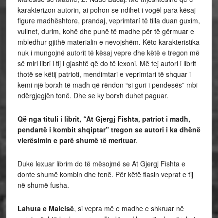
karakterizon autorin, ai pohon se ndihet i vogël para kësaj
figure madhështore, prandaj, veprimtarí të tilla duan guxim,
vullnet, durim, kohë dhe punë të madhe për të gërmuar e
mbledhur gjithë materialin e nevojshëm. Këto karakteristika
nuk i mungojnë autorit të kësaj vepre dhe këtë e tregon më
së miri libri i tij i gjashtë që do të lexoni. Më tej autori i librit
thotë se këtij patrioti, mendimtari e veprimtari të shquar i
kemi një borxh të madh që rëndon “si guri i pendesës” mbi
ndërgjegjën tonë. Dhe se ky borxh duhet paguar.
Që nga tituli i librit, “At Gjergj Fishta, patriot i madh,
pendartë i kombit shqiptar” tregon se autori i ka dhënë
vlerësimin e parë shumë të merituar
.
Duke lexuar librim do të mësojmë se At Gjergj Fishta e
donte shumë kombin dhe fenë. Për këtë flasin veprat e tij
në shumë fusha.
Lahuta e Malcisë
, si vepra më e madhe e shkruar në