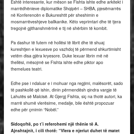
Është interesante, kur mëson se Fishta ishte edhe arkitekt i
marrëdhënieve diplomatike Shqipëri – SHBA, pjesëmarrës
në Konferencën e Bukureshtit për sheshimin e
mosmarrëveshjeve ballkanike. Këto veprimtari dhe të tjera
tregojnë gjithanshmërinë e tij në shërbim të kombit.
Pa dashur të futem në hollësi të librit dhe të shuaj
kureshtjen e lexuesve po vazhdoj të përmend shkurtimisht
vetëm disa gjëra kryesore. Duke lexuar librin më në
thellësi, mësojmë se Fishta ishte edhe piktor apo
themelues teatri.
Edhe pse i ndaluar e i mohuar nga regjimi, malësorët, sado
të pashkollë që ishin, dinin përmendësh qindra vargje të
Lahutës së Malcisë. At Gjergj Fishta, siç na thotë autori, ka
marrë shumë vlerësime, medalje, bile është propozuar
edhe për çmimin “Nobël.”
Sidoqoftë, po t’i referohemi një thënie të A.
Ajnshtajnit, i cili thotë: “Vlera e njeriut duhet të matet