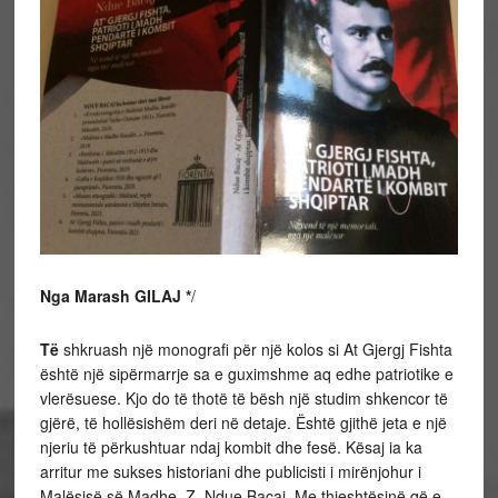
Nga Marash GILAJ *
/
Të
shkruash një monografi për një kolos si At Gjergj Fishta
është një sipërmarrje sa e guximshme aq edhe patriotike e
vlerësuese. Kjo do të thotë të bësh një studim shkencor të
gjërë, të hollësishëm deri në detaje. Është gjithë jeta e një
njeriu të përkushtuar ndaj kombit dhe fesë. Kësaj ia ka
arritur me sukses historiani dhe publicisti i mirënjohur i
Malësisë së Madhe, Z. Ndue Bacaj. Me thjeshtësinë që e