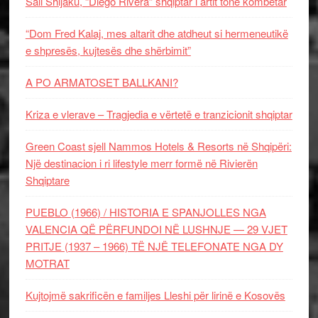
Sali Shijaku, “Diego Rivera” shqiptar i artit tonë kombëtar
“Dom Fred Kalaj, mes altarit dhe atdheut si hermeneutikë
e shpresës, kujtesës dhe shërbimit”
A PO ARMATOSET BALLKANI?
Kriza e vlerave – Tragjedia e vërtetë e tranzicionit shqiptar
Green Coast sjell Nammos Hotels & Resorts në Shqipëri:
Një destinacion i ri lifestyle merr formë në Rivierën
Shqiptare
PUEBLO (1966) / HISTORIA E SPANJOLLES NGA
VALENCIA QË PËRFUNDOI NË LUSHNJE — 29 VJET
PRITJE (1937 – 1966) TË NJË TELEFONATE NGA DY
MOTRAT
Kujtojmë sakrificën e familjes Lleshi për lirinë e Kosovës