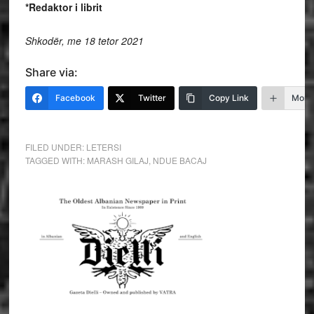
*Redaktor i librit
Shkodër, me 18 tetor 2021
Share via:
Facebook
Twitter
Copy Link
More
FILED UNDER:
LETERSI
TAGGED WITH:
MARASH GILAJ
,
NDUE BACAJ