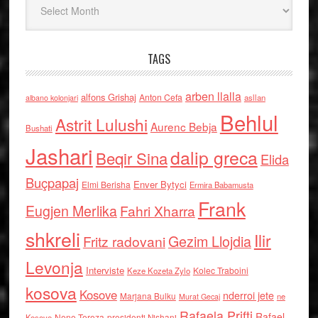
TAGS
arben llalla
alfons Grishaj
Anton Cefa
asllan
albano kolonjari
Behlul
Astrit Lulushi
Aurenc Bebja
Bushati
Jashari
dalip greca
Beqir Sina
Elida
Buçpapaj
Enver Bytyci
Elmi Berisha
Ermira Babamusta
Frank
Eugjen Merlika
Fahri Xharra
shkreli
Ilir
Gezim Llojdia
Fritz radovani
Levonja
Interviste
Kolec Traboini
Keze Kozeta Zylo
kosova
Kosove
nderroi jete
Marjana Bulku
ne
Murat Gecaj
Rafaela Prifti
Rafael
Nene Tereza
Kosove
presidenti Nishani