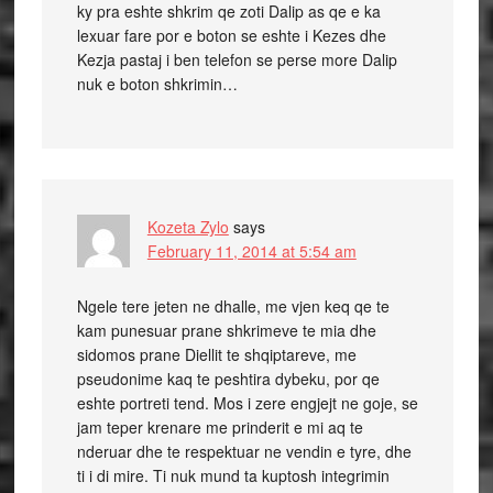
ky pra eshte shkrim qe zoti Dalip as qe e ka
lexuar fare por e boton se eshte i Kezes dhe
Kezja pastaj i ben telefon se perse more Dalip
nuk e boton shkrimin…
Kozeta Zylo
says
February 11, 2014 at 5:54 am
Ngele tere jeten ne dhalle, me vjen keq qe te
kam punesuar prane shkrimeve te mia dhe
sidomos prane Diellit te shqiptareve, me
pseudonime kaq te peshtira dybeku, por qe
eshte portreti tend. Mos i zere engjejt ne goje, se
jam teper krenare me prinderit e mi aq te
nderuar dhe te respektuar ne vendin e tyre, dhe
ti i di mire. Ti nuk mund ta kuptosh integrimin