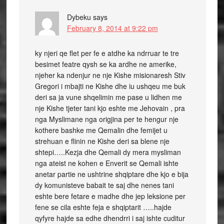
Dybeku
says
February 8, 2014 at 9:22 pm
ky njeri qe flet per fe e atdhe ka ndrruar te tre
besimet featre qysh se ka ardhe ne amerike,
njeher ka ndenjur ne nje Kishe misionaresh Stiv
Gregori i mbajti ne Kishe dhe iu ushqeu me buk
deri sa ja vune shqelimin me pase u lidhen me
nje Kishe tjeter tani kjo eshte me Jehovain , pra
nga Myslimane nga origjina per te hengur nje
kothere bashke me Qemalin dhe femijet u
strehuan e flinin ne Kishe deri sa blene nje
shtepi…..Kezja dhe Qemali dy mera mysliman
nga ateist ne kohen e Enverit se Qemali ishte
anetar partie ne ushtrine shqiptare dhe kjo e bija
dy komunisteve babait te saj dhe nenes tani
eshte bere fetare e madhe dhe jep leksione per
fene se cila eshte feja e shqiptarit …..hajde
qyfyre hajde sa edhe dhendrri i saj ishte cuditur