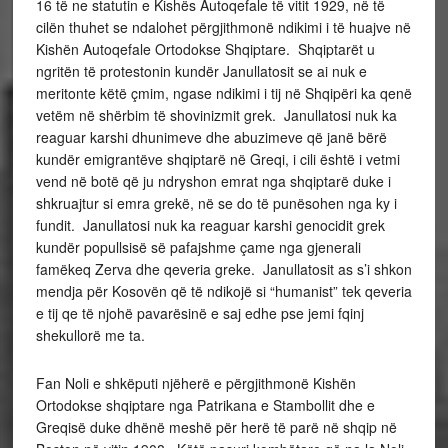
16 të ne statutin e Kishës Autoqefale të vitit 1929, në të
cilën thuhet se ndalohet përgjithmonë ndikimi i të huajve në
Kishën Autoqefale Ortodokse Shqiptare. Shqiptarët u
ngritën të protestonin kundër Janullatosit se ai nuk e
meritonte këtë çmim, ngase ndikimi i tij në Shqipëri ka qenë
vetëm në shërbim të shovinizmit grek. Janullatosi nuk ka
reaguar karshi dhunimeve dhe abuzimeve që janë bërë
kundër emigrantëve shqiptarë në Greqi, i cili është i vetmi
vend në botë që ju ndryshon emrat nga shqiptarë duke i
shkruajtur si emra grekë, në se do të punësohen nga ky i
fundit. Janullatosi nuk ka reaguar karshi genocidit grek
kundër popullsisë së pafajshme çame nga gjenerali
famëkeq Zerva dhe qeveria greke. Janullatosit as s’i shkon
mendja për Kosovën që të ndikojë si “humanist” tek qeveria
e tij qe të njohë pavarësinë e saj edhe pse jemi fqinj
shekullorë me ta.
Fan Noli e shkëputi njëherë e përgjithmonë Kishën
Ortodokse shqiptare nga Patrikana e Stambollit dhe e
Greqisë duke dhënë meshë për herë të parë në shqip në