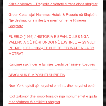
Kriza e vlerave – Tragjedia e vërtetë e tranzicionit shqiptar
Green Coast sjell Nammos Hotels & Resorts në Shqipëri:
Një destinacion i ri lifestyle merr formë në Rivierën
Shqiptare
PUEBLO (1966) / HISTORIA E SPANJOLLES NGA
VALENCIA QË PËRFUNDOI NË LUSHNJE — 29 VJET
PRITJE (1937 – 1966) TË NJË TELEFONATE NGA DY
MOTRAT
Kujtojmë sakrificën e familjes Lleshi për lirinë e Kosovës
SPAÇI NUK E MPOSHTI SHPIRTIN
New York, qyteti që ndryshoi emrin… dhe ndryshoi botën
Kodi zakonor dhe isopolifonia dy nga monumentet e gjalla
madhështore të antikitetit shqiptar