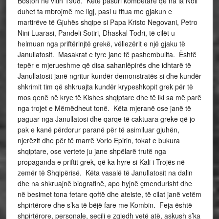
Boston në vitin 1908. Këtë pasuri kombëtare që na la Noli
duhet ta mbrojmë me ligj, pasi u fitua me gjakun e
martirëve të Gjuhës shqipe si Papa Kristo Negovani, Petro
Nini Luarasi, Pandeli Sotiri, Dhaskal Todri, të cilët u
helmuan nga priftërinjtë grekë, vëllezërit e një gjaku të
Janullatosit. Masakrat e tyre jane të pashembullta. Është
tepër e mjerueshme që disa sahanlëpirës dhe idhtarë të
Janullatosit janë ngritur kundër demonstratës si dhe kundër
shkrimit tim që shkruajta kundër krypeshkopit grek për të
mos qenë në krye të Kishes shqiptare dhe të iki sa më parë
nga trojet e Mëmëdheut tonë. Këta mjeranë ose janë të
paguar nga Janullatosi dhe qarqe të caktuara greke që jo
pak e kanë përdorur paranë për të asimiluar gjuhën,
njerëzit dhe për të marrë Vorio Epirin, tokat e bukura
shqiptare, ose vertete ju jane shpëlarë trutë nga
propaganda e priftit grek, që ka hyre si Kali i Trojës në
zemër të Shqipërisë. Këta vasalë të Janullatosit na dalin
dhe na shkruajnë biografinë, apo hyjnë çmendurisht dhe
në besimet tona fetare qoftë dhe ateiste, të cilat janë vetëm
shpirtërore dhe s’ka të bëjë fare me Kombin. Feja është
shpirtërore, personale, secili e zgjedh vetë atë, askush s’ka