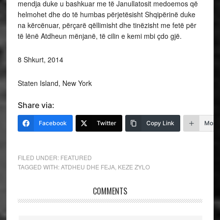
mendja duke u bashkuar me të Janullatosit medoemos që
helmohet dhe do të humbas përjetësisht Shqipërinë duke
na kërcënuar, përçarë qëllimisht dhe tinëzisht me fetë për
të lënë Atdheun mënjanë, të cilin e kemi mbi çdo gjë.
8 Shkurt, 2014
Staten Island, New York
Share via:
Facebook
Twitter
Copy Link
More
FILED UNDER:
FEATURED
TAGGED WITH:
ATDHEU DHE FEJA
,
KEZE ZYLO
COMMENTS