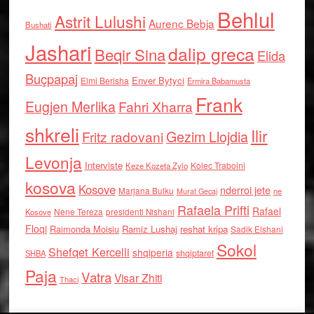
Behlul
Astrit Lulushi
Aurenc Bebja
Bushati
Jashari
dalip greca
Beqir Sina
Elida
Buçpapaj
Enver Bytyci
Elmi Berisha
Ermira Babamusta
Frank
Eugjen Merlika
Fahri Xharra
shkreli
Ilir
Gezim Llojdia
Fritz radovani
Levonja
Interviste
Kolec Traboini
Keze Kozeta Zylo
kosova
Kosove
nderroi jete
Marjana Bulku
ne
Murat Gecaj
Rafaela Prifti
Rafael
Nene Tereza
Kosove
presidenti Nishani
Floqi
Raimonda Moisiu
Ramiz Lushaj
reshat kripa
Sadik Elshani
Sokol
Shefqet Kercelli
shqiperia
shqiptaret
SHBA
Paja
Vatra
Visar Zhiti
Thaci