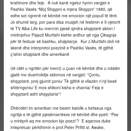
krahinore dhe feje. A nuk kanë ngelur hymn vargjet e
Pashko Vasës “Moj Shqypni e mjera Shqypni” 1880, që
edhe sot ngrenë në këmbë me emocion një popull të tërë.
Jo shumë larg, por para disa muajsh në festimin e 5 vjetorit
të TV Alba Life ku merrnin pjesë qindra shqiptarë aktori i
mirënjohur Pajazit Murtishi kishte ardhur që nga Çikagoja
për të festuar së bashku, shqiptarçe. Kur z.Murtishi doli në
skenë dhe interpretoi poezinë e Pashko Vasës, të gjithë
ç’ishin shqiptarë dhe amerikanë
(të cilët u ngritën për inerci) u çuan në këmbë dhe u ndalën
gjatë me duartrokitje sidomos në vargjet: “Çoniu,
shqyptarë, prej gjumit çoniu/ Të gjithë si vllazën n’nji besë
shtërngoniu/ E mos shikoni kisha e xhamia/ Feja e
shqyptarit asht shqyptaria”!
Dhëndëri im amerikan me besim katolik u befasua nga
ngritja e të gjithë pjesëmarrësve në këmbë dhe pyeti: “Pse
u mirëprit aq me emocion kjo poezi”? E sqarova duke
intepretuar përkthimin e prof.Peter Priftit si: Awake,