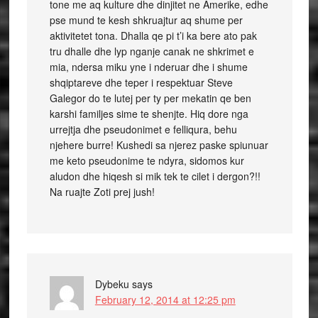
tone me aq kulture dhe dinjitet ne Amerike, edhe
pse mund te kesh shkruajtur aq shume per
aktivitetet tona. Dhalla qe pi t’i ka bere ato pak
tru dhalle dhe lyp nganje canak ne shkrimet e
mia, ndersa miku yne i nderuar dhe i shume
shqiptareve dhe teper i respektuar Steve
Galegor do te lutej per ty per mekatin qe ben
karshi familjes sime te shenjte. Hiq dore nga
urrejtja dhe pseudonimet e felliqura, behu
njehere burre! Kushedi sa njerez paske spiunuar
me keto pseudonime te ndyra, sidomos kur
aludon dhe hiqesh si mik tek te cilet i dergon?!!
Na ruajte Zoti prej jush!
Dybeku
says
February 12, 2014 at 12:25 pm