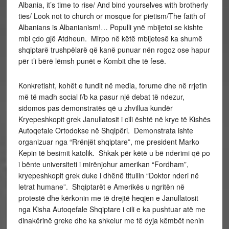
Albania, it’s time to rise/ And bind yourselves with brotherly
ties/ Look not to church or mosque for pietism/The faith of
Albanians is Albanianism!… Populli ynë mbijetoi se kishte
mbi çdo gjë Atdheun. Mirpo në këtë mbijetesë ka shumë
shqiptarë trushpëlarë që kanë punuar nën rogoz ose hapur
për t’i bërë lëmsh punët e Kombit dhe të fesë.
Konkretisht, kohët e fundit në media, forume dhe në rrjetin
më të madh social f/b ka pasur një debat të ndezur,
sidomos pas demonstratës që u zhvillua kundër
Kryepeshkopit grek Janullatosit i cili është në krye të Kishës
Autoqefale Ortodokse në Shqipëri. Demonstrata ishte
organizuar nga “Rrënjët shqiptare”, me president Marko
Kepin të besimit katolik. Shkak për këtë u bë nderimi që po
i bënte universiteti i mirënjohur amerikan “Fordham”,
kryepeshkopit grek duke i dhënë titullin “Doktor nderi në
letrat humane”. Shqiptarët e Amerikës u ngritën në
protestë dhe kërkonin me të drejtë heqjen e Janullatosit
nga Kisha Autoqefale Shqiptare i cili e ka pushtuar atë me
dinakërinë greke dhe ka shkelur me të dyja këmbët nenin