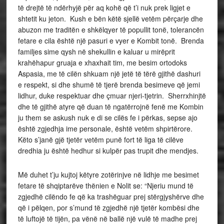
të drejtë të ndërhyjë për aq kohë që t’i nuk prek ligjet e
shtetit ku jeton. Kush e bën këtë sjellë vetëm përçarje dhe
abuzon me traditën e shkëlqyer të popullit tonë, tolerancën
fetare e cila është një pasuri e vyer e Kombit tonë. Brenda
familjes sime qysh në shekullin e kaluar u mirëprit
krahëhapur gruaja e xhaxhait tim, me besim ortodoks
Aspasia, me të cilën shkuam një jetë të tërë gjithë dashuri
e respekt, si dhe shumë të tjerë brenda besimeve që jemi
lidhur, duke respektuar dhe çmuar njeri-tjetrin. Sherrxhinjtë
dhe të gjithë atyre që duan të ngatërrojnë fenë me Kombin
ju them se askush nuk e di se cilës fe i përkas, sepse ajo
është zgjedhja ime personale, është vetëm shpirtërore.
Këto s’janë gjë tjetër vetëm punë fort të liga të cilëve
dredhia ju është hedhur si kulpër pas trupit dhe mendjes.
Më duhet t’ju kujtoj këtyre zotërinjve në lidhje me besimet
fetare të shqiptarëve thënien e Nolit se: “Njeriu mund të
zgjedhë cilëndo fe që ka trashëguar prej stërgjyshërve dhe
që i pëlqen, por s’mund të zgjedhë një tjetër kombësi dhe
të luftojë të tijën, pa vënë në ballë një vulë të madhe prej