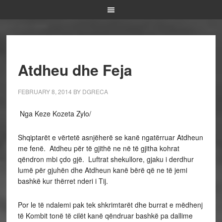
Atdheu dhe Feja
FEBRUARY 8, 2014
BY
DGRECA
Nga Keze Kozeta Zylo/
Shqiptarët e vërtetë asnjëherë se kanë ngatërruar Atdheun
me fenë. Atdheu për të gjithë ne në të gjitha kohrat
qëndron mbi çdo gjë. Luftrat shekullore, gjaku i derdhur
lumë për gjuhën dhe Atdheun kanë bërë që ne të jemi
bashkë kur thërret nderi i Tij.
Por le të ndalemi pak tek shkrimtarët dhe burrat e mëdhenj
të Kombit tonë të cilët kanë qëndruar bashkë pa dallime