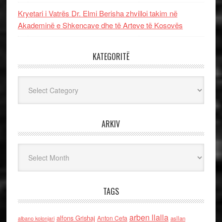
Kryetari i Vatrës Dr. Elmi Berisha zhvilloi takim në
Akademinë e Shkencave dhe të Arteve të Kosovës
KATEGORITË
Kategoritë
ARKIV
Arkiv
TAGS
arben llalla
alfons Grishaj
Anton Cefa
asllan
albano kolonjari