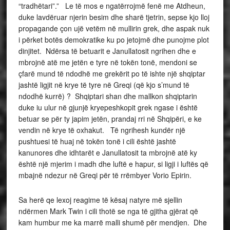
“tradhëtari”.” Le të mos e ngatërrojmë fenë me Atdheun,
duke lavdëruar njerin besim dhe sharë tjetrin, sepse kjo lloj
propagande çon ujë vetëm në mullirin grek, dhe aspak nuk
i përket botës demokratike ku po jetojmë dhe punojme plot
dinjitet. Ndërsa të betuarit e Janullatosit ngrihen dhe e
mbrojnë atë me jetën e tyre në tokën tonë, mendoni se
çfarë mund të ndodhë me grekërit po të ishte një shqiptar
jashtë ligjit në krye të tyre në Greqi (që kjo s’mund të
ndodhë kurrë) ? Shqiptari shan dhe mallkon shqiptarin
duke iu ulur në gjunjë kryepeshkopit grek ngase i është
betuar se për ty japim jetën, prandaj rri në Shqipëri, e ke
vendin në krye të oxhakut. Të ngrihesh kundër një
pushtuesi të huaj në tokën tonë i cili është jashtë
kanunores dhe idhtarët e Janullatosit ta mbrojnë atë ky
është një mjerim i madh dhe luftë e hapur, si ligji i luftës që
mbajnë ndezur në Greqi për të rrëmbyer Vorio Epirin.
Sa herë qe lexoj reagime të kësaj natyre më sjellin
ndërmen Mark Twin i cili thotë se nga të gjitha gjërat që
kam humbur me ka marrë malli shumë për mendjen. Dhe