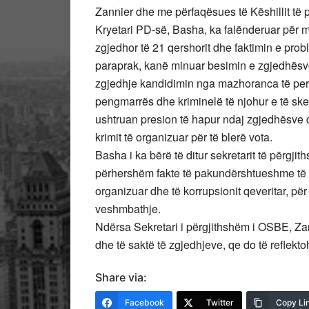
Zannier dhe me përfaqësues të Këshillit t
Kryetari PD-së, Basha, ka falënderuar për
zgjedhor të 21 qershorit dhe faktimin e prob
paraprak, kanë minuar besimin e zgjedhësve t
zgjedhje kandidimin nga mazhoranca të perso
pengmarrës dhe kriminelë të njohur e të ske
ushtruan presion të hapur ndaj zgjedhësve d
krimit të organizuar për të blerë vota.
Basha i ka bërë të ditur sekretarit të përgj
përhershëm fakte të pakundërshtueshme të pë
organizuar dhe të korrupsionit qeveritar, pë
veshmbathje.
Ndërsa Sekretari i përgjithshëm i OSBE, Zann
dhe të saktë të zgjedhjeve, qe do të reflekto
Share via:
Facebook
Twitter
Copy Li