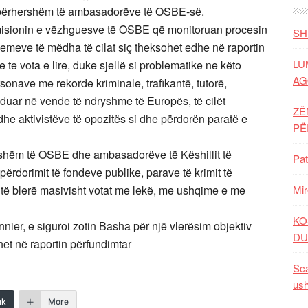
ë përhershëm të ambasadorëve të OSBE-së.
 misionin e vëzhguesve të OSBE që monitoruan procesin
SH
lemeve të mëdha të cilat siç theksohet edhe në raportin
LU
e vota e lire, duke sjellë si problematike ne këto
AG
nave me rekorde kriminale, trafikantë, tutorë,
duar në vende të ndryshme të Europës, të cilët
ZË
he aktivistëve të opozitës si dhe përdorën paratë e
P
ithshëm të OSBE dhe ambasadorëve të Këshillit të
Pat
rdorimit të fondeve publike, parave të krimit të
r të blerë masivisht votat me lekë, me ushqime e me
Mir
KO
ier, e siguroi zotin Basha për një vlerësim objektiv
DU
het në raportin përfundimtar
Sca
ush
nk
More