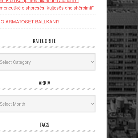
m Fred Kalaj, mes altarit dhe atdheut si
meneutikë e shpresës, kujtesës dhe shërbimit”
PO ARMATOSET BALLKANI?
KATEGORITË
egoritë
ARKIV
iv
TAGS