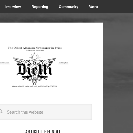
Interview
Reporting
Community
Vatra
ARTIKUJT E FUNDIT