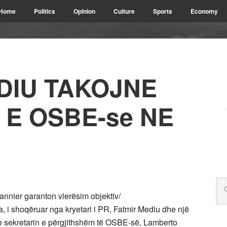
Home
Politics
Opinion
Culture
Sports
Economy
DIU TAKOJNE
 E OSBE-se NE
nnier garanton vlerësim objektiv/
, i shoqëruar nga kryetari i PR, Fatmir Mediu dhe një
e sekretarin e përgjithshëm të OSBE-së, Lamberto