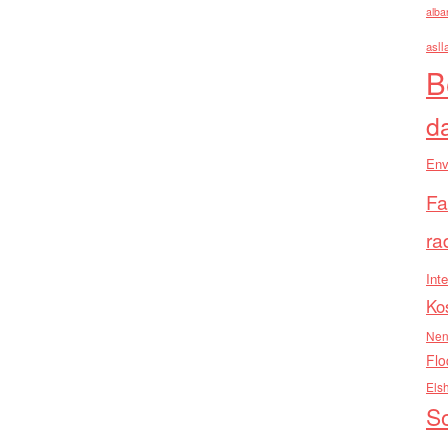
alba
asll
B
d
Env
Fa
ra
Inte
Ko
Nen
Flo
Els
So