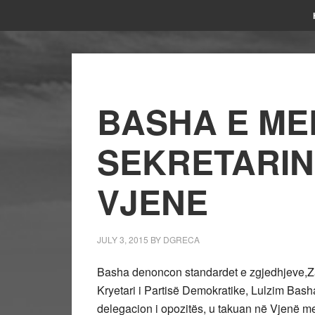
BASHA E ME
SEKRETARIN
VJENE
JULY 3, 2015
BY
DGRECA
Basha denoncon standardet e zgjedhjeve,Za
Kryetari i Partisë Demokratike, Lulzim Basha
delegacion i opozitës, u takuan në Vjenë m