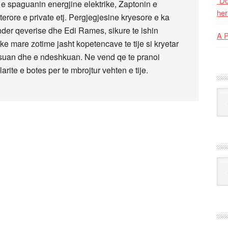
“Do
e spaguanin energjine elektrike, Zaptonin e
her
erore e private etj. Pergjegjesine kryesore e ka
der qeverise dhe Edi Rames, sikure te ishin
A 
e mare zotime jasht kopetencave te tije si kryetar
 besuan dhe e ndeshkuan. Ne vend qe te pranoi
ite e botes per te mbrojtur vehten e tije.
Kat
Ark