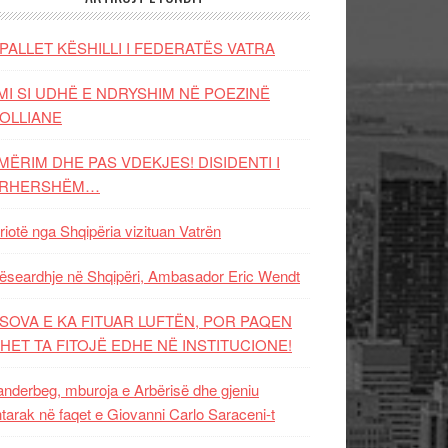
PALLET KËSHILLI I FEDERATËS VATRA
MI SI UDHË E NDRYSHIM NË POEZINË
OLLIANE
MËRIM DHE PAS VDEKJES! DISIDENTI I
ËRHERSHËM…
riotë nga Shqipëria vizituan Vatrën
ëseardhje në Shqipëri, Ambasador Eric Wendt
SOVA E KA FITUAR LUFTËN, POR PAQEN
HET TA FITOJË EDHE NË INSTITUCIONE!
nderbeg, mburoja e Arbërisë dhe gjeniu
tarak në faqet e Giovanni Carlo Saraceni-t