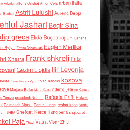
arben llalla
alfons Grishaj
Anton Cefa
no kolonjari
Astrit Lulushi
Aurenc Bebja
an Bushati
ehlul Jashari
Beqir Sina
alip greca
Elida Buçpapaj
Elmi Berisha
Eugjen Merlika
er Bytyci
Ermira Babamusta
Frank shkreli
hri Xharra
Fritz
Ilir Levonja
Gezim Llojdia
dovani
kosova
rviste
Kolec Traboini
Keze Kozeta Zylo
sove
nderroi jete
Marjana Bulku
ne Kosove
Murat Gecaj
Rafaela Prifti
Rafael
e Tereza
presidenti Nishani
qi
Raimonda Moisiu
Ramiz Lushaj
reshat kripa
Sadik
Shefqet Kercelli
shqiperia
hani
shqiptaret
SHBA
kol Paja
Vatra
Visar Zhiti
Thaci