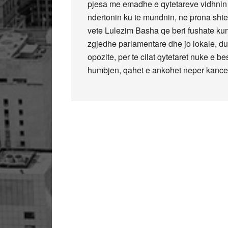
pjesa me emadhe e qytetareve vidhnin 
ndertonin ku te mundnin, ne prona shtet
vete Lulezim Basha qe beri fushate kun
zgjedhe parlamentare dhe jo lokale, duk
opozite, per te cilat qytetaret nuke e
humbjen, qahet e ankohet neper kancelar