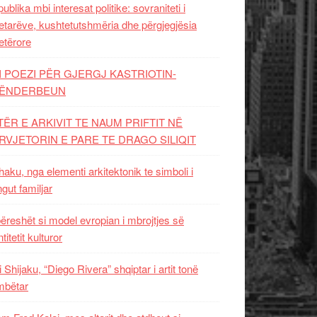
ublika mbi interesat politike: sovraniteti i
etarëve, kushtetutshmëria dhe përgjegjësia
etërore
I POEZI PËR GJERGJ KASTRIOTIN-
ËNDERBEUN
TËR E ARKIVIT TE NAUM PRIFTIT NË
RVJETORIN E PARE TE DRAGO SILIQIT
aku, nga elementi arkitektonik te simboli i
ngut familjar
ëreshët si model evropian i mbrojtjes së
titetit kulturor
i Shijaku, “Diego Rivera” shqiptar i artit tonë
mbëtar