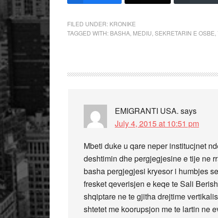
FILED UNDER:
KRONIKE
TAGGED WITH:
BASHA
,
MEDIU
,
SEKRETARIN E OSBE
,
EMIGRANTI USA.
says
July 4, 2015 at 10:51 pm
Mbeti duke u qare neper institucjnet n
deshtimin dhe pergjegjesine e tije ne rr
basha pergjegjesi kryesor i humbjes s
fresket qeverisjen e keqe te Sali Beris
shqiptare ne te gjitha drejtime vertikal
shtetet me koorupsjon me te lartin ne ev