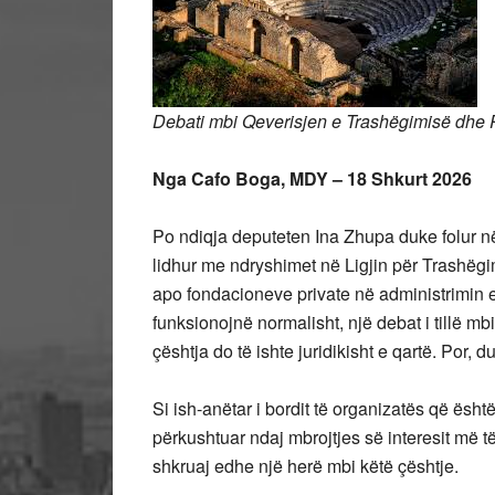
Debati mbi Qeverisjen e Trashëgimisë dhe 
Nga Cafo Boga, MDY – 18 Shkurt 2026
Po ndiqja deputeten Ina Zhupa duke folur në
lidhur me ndryshimet në Ligjin për Trashëg
apo fondacioneve private në administrimin 
funksionojnë normalisht, një debat i tillë m
çështja do të ishte juridikisht e qartë. Por,
Si ish-anëtar i bordit të organizatës që ësht
përkushtuar ndaj mbrojtjes së interesit më 
shkruaj edhe një herë mbi këtë çështje.