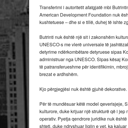
Transferimi i autoritetit afatgjatë mbi Butrin
American Development Foundation nuk është 
kushtetuese – dhe si e tillë, duhej të ishte
Butrinti nuk është një sit i zakonshëm kultur
UNESCO-s me vlerë universale të jashtëzakons
detyrime ndërkombëtare detyruese sipas Kon
administruar nga UNESCO. Sipas kësaj Konv
të patransferueshme për identifikimin, mbroj
brezat e ardhshëm.
Kjo përgjegjësi nuk është gjuhë dekorative. 
Për të mundësuar këtë model qeverisjeje, Sh
kulturore, duke krijuar një strukturë që i jep 
operativ. Pyetja qendrore juridike nuk ësht
shteti, duke ndryshuar ligjin e vet, ka kaluar