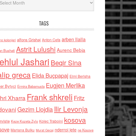
TAGS
arben llalla
alfons Grishaj
Anton Cefa
no kolonjari
Astrit Lulushi
Aurenc Bebja
an Bushati
ehlul Jashari
Beqir Sina
alip greca
Elida Buçpapaj
Elmi Berisha
Eugjen Merlika
er Bytyci
Ermira Babamusta
Frank shkreli
hri Xharra
Fritz
Ilir Levonja
Gezim Llojdia
dovani
kosova
rviste
Kolec Traboini
Keze Kozeta Zylo
sove
nderroi jete
Marjana Bulku
ne Kosove
Murat Gecaj