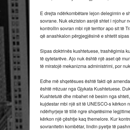
E drejta ndërkombëtare lejon delegimin e s
sovrane. Nuk ekziston asnjë shtet i njohur në
kontrollin sovran mbi një territor apo sit të
që anashkalon përgjegjësinë e shtetit sipa
Sipas doktrinës kushtetuese, trashëgimia k
të qytetarëve. Ajo nuk është një aset që mun
të miratojë mekanizma administrimi, por nu
Edhe më shqetësues është fakti që amendam
është rrëzuar nga Gjykata Kushtetuese. Duk
Kushtetutë dhe mbahet në besim nga shteti, 
kujdestar mbi një sit të UNESCO-s kërkon n
ndërhyrjeje të tillë ngre shqetësime legjit
kërkon një çështje kaq themelore. Kur kontro
sovranitetin kombëtar, lindin pyetje të pas