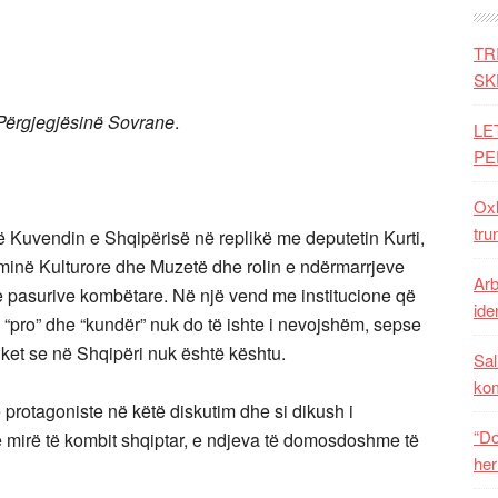
TR
SK
Përgjegjësinë Sovrane
.
LE
PE
Oxh
tru
 Kuvendin e Shqipërisë në replikë me deputetin Kurti,
iminë Kulturore dhe Muzetë dhe rolin e ndërmarrjeve
Arb
e pasurive kombëtare. Në një vend me institucione që
iden
bi “pro” dhe “kundër” nuk do të ishte i nevojshëm, sepse
 duket se në Shqipëri nuk është kështu.
Sal
ko
ë protagoniste në këtë diskutim dhe si dikush i
“Do
të mirë të kombit shqiptar, e ndjeva të domosdoshme të
her