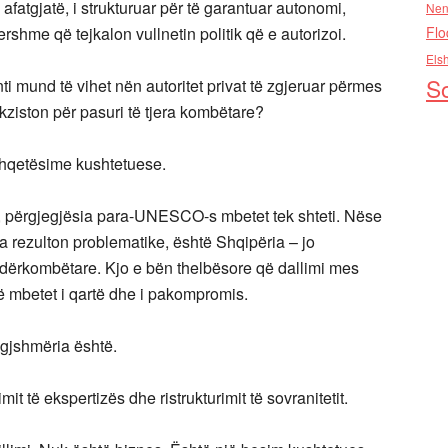
 afatgjatë, i strukturuar për të garantuar autonomi,
Nen
hershme që tejkalon vullnetin politik që e autorizoi.
Flo
Els
So
nti mund të vihet nën autoritet privat të zgjeruar përmes
kziston për pasuri të tjera kombëtare?
shqetësime kushtetuese.
 përgjegjësia para-UNESCO-s mbetet tek shteti. Nëse
a rezulton problematike, është Shqipëria – jo
ndërkombëtare. Kjo e bën thelbësore që dallimi mes
të mbetet i qartë dhe i pakompromis.
igjshmëria është.
 të ekspertizës dhe ristrukturimit të sovranitetit.