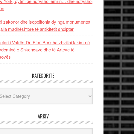
 York, qyteti që ndryshoi emrin… dhe ndryshoi
ën
i zakonor dhe isopolifonia dy nga monumentet
jalla madhështore të antikitetit shqiptar
etari i Vatrës Dr. Elmi Berisha zhvilloi takim në
deminë e Shkencave dhe të Arteve të
sovës
KATEGORITË
egoritë
ARKIV
iv