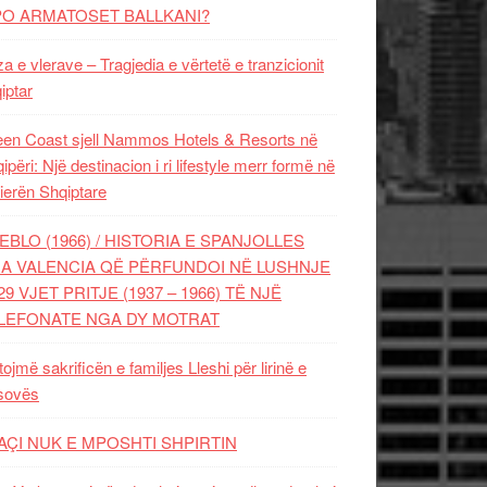
PO ARMATOSET BALLKANI?
za e vlerave – Tragjedia e vërtetë e tranzicionit
iptar
en Coast sjell Nammos Hotels & Resorts në
ipëri: Një destinacion i ri lifestyle merr formë në
ierën Shqiptare
EBLO (1966) / HISTORIA E SPANJOLLES
A VALENCIA QË PËRFUNDOI NË LUSHNJE
29 VJET PRITJE (1937 – 1966) TË NJË
LEFONATE NGA DY MOTRAT
tojmë sakrificën e familjes Lleshi për lirinë e
sovës
AÇI NUK E MPOSHTI SHPIRTIN