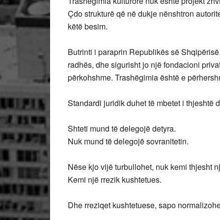
Trashëgimia kulturore nuk është projekt zhv
Çdo strukturë që në dukje nënshtron autorite
këtë besim.
Butrinti i paraprin Republikës së Shqipërisë. 
radhës, dhe sigurisht jo një fondacioni priv
përkohshme. Trashëgimia është e përhersh
Standardi juridik duhet të mbetet i thjeshtë
Shteti mund të delegojë detyra.
Nuk mund të delegojë sovranitetin.
Nëse kjo vijë turbullohet, nuk kemi thjesht 
Kemi një rrezik kushtetues.
Dhe rreziqet kushtetuese, sapo normalizohen