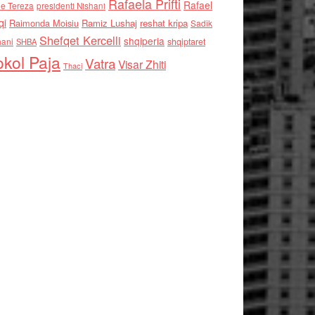
Rafaela Prifti
Rafael
e Tereza
presidenti Nishani
qi
Raimonda Moisiu
Ramiz Lushaj
reshat kripa
Sadik
Shefqet Kercelli
shqiperia
hani
shqiptaret
SHBA
kol Paja
Vatra
Visar Zhiti
Thaci