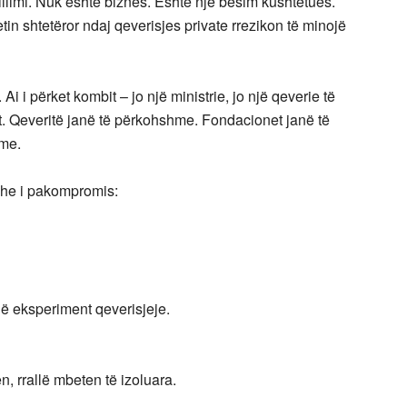
illimi. Nuk është biznes. Është një besim kushtetues.
tin shtetëror ndaj qeverisjes private rrezikon të minojë
Ai i përket kombit – jo një ministrie, jo një qeverie të
at. Qeveritë janë të përkohshme. Fondacionet janë të
me.
 dhe i pakompromis:
një eksperiment qeverisjeje.
, rrallë mbeten të izoluara.