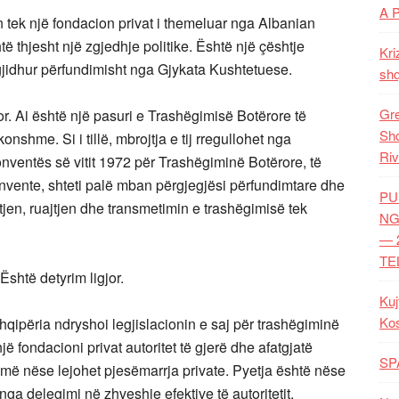
A 
tin tek një fondacion privat i themeluar nga Albanian
thjesht një zgjedhje politike. Është një çështje
Kri
 zgjidhur përfundimisht nga Gjykata Kushtetuese.
shq
Gre
or. Ai është një pasuri e Trashëgimisë Botërore të
Shq
hme. Si i tillë, mbrojtja e tij rregullohet nga
Riv
ventës së vitit 1972 për Trashëgiminë Botërore, të
ente, shteti palë mban përgjegjësi përfundimtare dhe
PU
tjen, ruajtjen dhe transmetimin e trashëgimisë tek
NG
— 
TE
Është detyrim ligjor.
Kuj
Ko
qipëria ndryshoi legjislacionin e saj për trashëgiminë
një fondacioni privat autoritet të gjerë dhe afatgjatë
SP
ë më nëse lejohet pjesëmarrja private. Pyetja është nëse
 nga delegimi në zhveshje efektive të autoritetit.