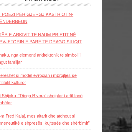
I POEZI PËR GJERGJ KASTRIOTIN-
ËNDERBEUN
TËR E ARKIVIT TE NAUM PRIFTIT NË
RVJETORIN E PARE TE DRAGO SILIQIT
aku, nga elementi arkitektonik te simboli i
ngut familjar
ëreshët si model evropian i mbrojtjes së
titetit kulturor
i Shijaku, “Diego Rivera” shqiptar i artit tonë
mbëtar
m Fred Kalaj, mes altarit dhe atdheut si
meneutikë e shpresës, kujtesës dhe shërbimit”