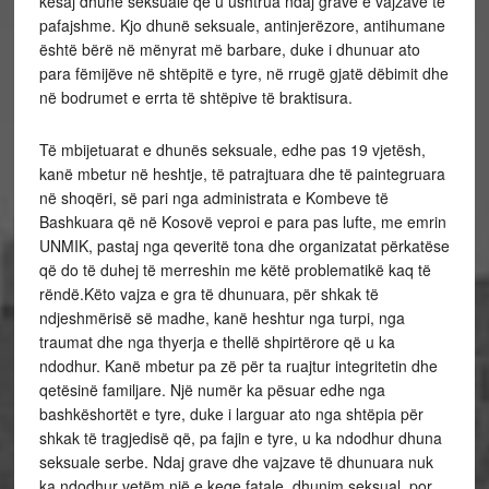
kësaj dhune seksuale që u ushtrua ndaj grave e vajzave të
pafajshme. Kjo dhunë seksuale, antinjerëzore, antihumane
është bërë në mënyrat më barbare, duke i dhunuar ato
para fëmijëve në shtëpitë e tyre, në rrugë gjatë dëbimit dhe
në bodrumet e errta të shtëpive të braktisura.
Të mbijetuarat e dhunës seksuale, edhe pas 19 vjetësh,
kanë mbetur në heshtje, të patrajtuara dhe të paintegruara
në shoqëri, së pari nga administrata e Kombeve të
Bashkuara që në Kosovë veproi e para pas lufte, me emrin
UNMIK, pastaj nga qeveritë tona dhe organizatat përkatëse
që do të duhej të merreshin me këtë problematikë kaq të
rëndë.Këto vajza e gra të dhunuara, për shkak të
ndjeshmërisë së madhe, kanë heshtur nga turpi, nga
traumat dhe nga thyerja e thellë shpirtërore që u ka
ndodhur. Kanë mbetur pa zë për ta ruajtur integritetin dhe
qetësinë familjare. Një numër ka pësuar edhe nga
bashkëshortët e tyre, duke i larguar ato nga shtëpia për
shkak të tragjedisë që, pa fajin e tyre, u ka ndodhur dhuna
seksuale serbe. Ndaj grave dhe vajzave të dhunuara nuk
ka ndodhur vetëm një e keqe fatale, dhunim seksual, por