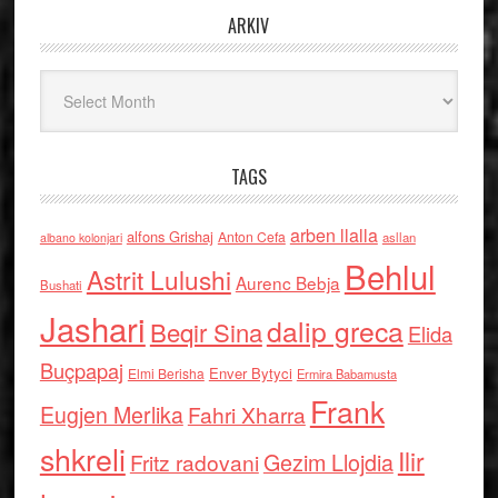
ARKIV
Arkiv
TAGS
arben llalla
alfons Grishaj
Anton Cefa
asllan
albano kolonjari
Behlul
Astrit Lulushi
Aurenc Bebja
Bushati
Jashari
dalip greca
Beqir Sina
Elida
Buçpapaj
Enver Bytyci
Elmi Berisha
Ermira Babamusta
Frank
Eugjen Merlika
Fahri Xharra
shkreli
Ilir
Gezim Llojdia
Fritz radovani