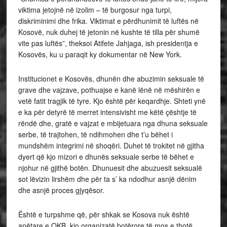
viktima jetojnë në izolim – të burgosur nga turpi,
diskriminimi dhe frika. Viktimat e përdhunimit të luftës në
Kosovë, nuk duhej të jetonin në kushte të tilla për shumë
vite pas luftës”, theksoi Atifete Jahjaga, ish presidentja e
Kosovës, ku u paraqit ky dokumentar në New York.
Institucionet e Kosovës, dhunën dhe abuzimin seksuale të
grave dhe vajzave, pothuajse e kanë lënë në mëshirën e
vetë fatit tragjik të tyre. Kjo është për keqardhje. Shteti ynë
e ka për detyrë të merret intensivisht me këtë çështje të
rëndë dhe, gratë e vajzat e mbijetuara nga dhuna seksuale
serbe, të trajtohen, të ndihmohen dhe t’u bëhet i
mundshëm integrimi në shoqëri. Duhet të trokitet në gjitha
dyert që kjo mizori e dhunës seksuale serbe të bëhet e
njohur në gjithë botën. Dhunuesit dhe abuzuesit seksualë
sot lëvizin lirshëm dhe për ta s’ ka ndodhur asnjë dënim
dhe asnjë proces gjyqësor.
Është e turpshme që, për shkak se Kosova nuk është
anëtare e OKB, kjo organizatë botërore të mos e thotë