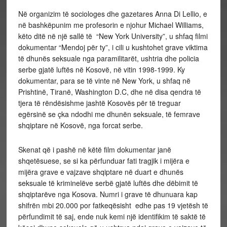
Në organizim të sociologes dhe gazetares Anna Di Lellio, e
në bashkëpunim me profesorin e njohur Michael Williams,
këto ditë në një sallë të “New York University”, u shfaq filmi
dokumentar “Mendoj për ty”, i cili u kushtohet grave viktima
të dhunës seksuale nga paramilitarët, ushtria dhe policia
serbe gjatë luftës në Kosovë, në vitin 1998-1999. Ky
dokumentar, para se të vinte në New York, u shfaq në
Prishtinë, Tiranë, Washington D.C, dhe në disa qendra të
tjera të rëndësishme jashtë Kosovës për të treguar
egërsinë se çka ndodhi me dhunën seksuale, të femrave
shqiptare në Kosovë, nga forcat serbe.
Skenat që i pashë në këtë film dokumentar janë
shqetësuese, se si ka përfunduar fati tragjik i mijëra e
mijëra grave e vajzave shqiptare në duart e dhunës
seksuale të kriminelëve serbë gjatë luftës dhe dëbimit të
shqiptarëve nga Kosova. Numri i grave të dhunuara kap
shifrën mbi 20.000 por fatkeqësisht edhe pas 19 vjetësh të
përfundimit të saj, ende nuk kemi një identifikim të saktë të