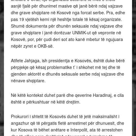
asnjë fjalë për dhunimet masive që janë bërë ndaj vajzave
dhe grave shqiptare në Kosovë nga forcat serbe. Pra, edhe
pas 19 vjetësh kemi një heshtje totale të kësaj organizate.
Shumë dokumenta për dhunën seksuale ndaj vajzave dhe
grave shqiptare i janë dorëzuar UNMIK-ut që vepronte në
Kosovë, por, për çudi deri sot ato kanë mbetur të ngujuara
nëpër zyret e OKB-së.
Atifete Jahjaga, ish presidentja e Kosovës, është duke bërë
përpjekje që kësaj problematike t’ i shkohet më tej dhe të
gjenden aktorët e dhunës seksuale serbe ndaj vajzave dhe
nënave shqiptare.
Në këtë kontekst duhet parë dhe qeverine Haradinaj, e cila
është e përkushtuar në këtë drejtim.
Prokurori i shtetit të Kosovës duhet të jetë maksimalisht i
angazhur që të përgatis fletë arrestimet për dhunuesit, dhe
kur Kosova të bëhet anëtare e Interpolit, ata të arrestohen