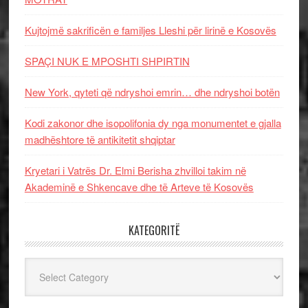
Kujtojmë sakrificën e familjes Lleshi për lirinë e Kosovës
SPAÇI NUK E MPOSHTI SHPIRTIN
New York, qyteti që ndryshoi emrin… dhe ndryshoi botën
Kodi zakonor dhe isopolifonia dy nga monumentet e gjalla
madhështore të antikitetit shqiptar
Kryetari i Vatrës Dr. Elmi Berisha zhvilloi takim në
Akademinë e Shkencave dhe të Arteve të Kosovës
KATEGORITË
Kategoritë