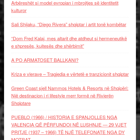
Arbëreshët si model evropian i mbrojtjes së identitetit
kulturor
Sali Shijaku, “Diego Rivera” shqiptar i artit tonë kombëtar
“Dom Fred Kalaj, mes altarit dhe atdheut si hermeneutikë
e shpresës, kujtesës dhe shërbimit”
A PO ARMATOSET BALLKANI?
Kriza e vlerave – Tragjedia e vërtetë e tranzicionit shqiptar
Green Coast sjell Nammos Hotels & Resorts në Shqipëri:
Një destinacion i ri lifestyle merr formë në Rivierën
Shqiptare
PUEBLO (1966) / HISTORIA E SPANJOLLES NGA
VALENCIA QË PËRFUNDOI NË LUSHNJE — 29 VJET
PRITJE (1937 – 1966) TË NJË TELEFONATE NGA DY
MOTRAT