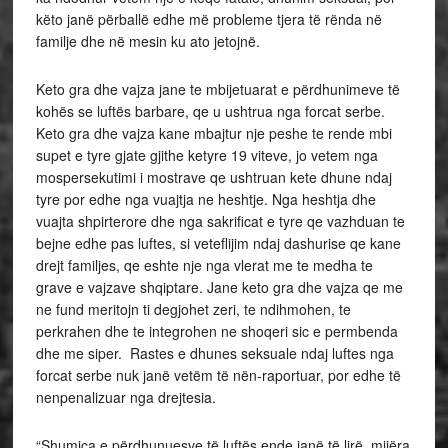
këto janë përballë edhe më probleme tjera të rënda në
familje dhe në mesin ku ato jetojnë.
Keto gra dhe vajza jane te mbijetuarat e përdhunimeve të
kohës se luftës barbare, qe u ushtrua nga forcat serbe.
Keto gra dhe vajza kane mbajtur nje peshe te rende mbi
supet e tyre gjate gjithe ketyre 19 viteve, jo vetem nga
mospersekutimi i mostrave qe ushtruan kete dhune ndaj
tyre por edhe nga vuajtja ne heshtje. Nga heshtja dhe
vuajta shpirterore dhe nga sakrificat e tyre qe vazhduan te
bejne edhe pas luftes, si veteflijim ndaj dashurise qe kane
drejt familjes, qe eshte nje nga vlerat me te medha te
grave e vajzave shqiptare. Jane keto gra dhe vajza qe me
ne fund meritojn ti degjohet zeri, te ndihmohen, te
perkrahen dhe te integrohen ne shoqeri sic e permbenda
dhe me siper. Rastes e dhunes seksuale ndaj luftes nga
forcat serbe nuk janë vetëm të nën-raportuar, por edhe të
nenpenalizuar nga drejtesia.
“Shumica e përdhunuesve të luftës ende janë të lirë, mijëra