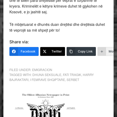
dhe të sillen para drejtësisë për veprat e turpshme të
kryera. Kriminelët e këtyre krimeve duhet të gjykohen në
Kosovë, e jo jashtë saj.
Të mbijetuarat e dhunës duan drejtësi dhe drejtësia duhet
të veprojë sa më shpejt për to!
Share via:
Facebook
Twitter
Copy Link
More
FILED UNDER:
EMIGRACION
TAGGED WITH:
DHUNA SEKSUALE
,
FATI TRAGIK
,
HARRY
BAJRAKTARI
,
I FEMRAVE SHQIPTARE
,
SERBET