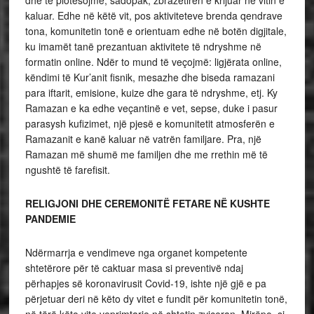
dhe të plotësojmë, sadopak, zbrazëtirën e krijuar në vitin e
kaluar. Edhe në këtë vit, pos aktiviteteve brenda qendrave
tona, komunitetin tonë e orientuam edhe në botën digjitale,
ku imamët tanë prezantuan aktivitete të ndryshme në
formatin online. Ndër to mund të veçojmë: ligjërata online,
këndimi të Kur’anit fisnik, mesazhe dhe biseda ramazani
para iftarit, emisione, kuize dhe gara të ndryshme, etj. Ky
Ramazan e ka edhe veçantinë e vet, sepse, duke i pasur
parasysh kufizimet, një pjesë e komunitetit atmosferën e
Ramazanit e kanë kaluar në vatrën familjare. Pra, një
Ramazan më shumë me familjen dhe me rrethin më të
ngushtë të farefisit.
RELIGJONI DHE CEREMONITË FETARE NË KUSHTE
PANDEMIE
Ndërmarrja e vendimeve nga organet kompetente
shtetërore për të caktuar masa si preventivë ndaj
përhapjes së koronavirusit Covid-19, ishte një gjë e pa
përjetuar deri në këto dy vitet e fundit për komunitetin tonë,