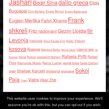
Jashari
dalip greca
Beqir Sina
Elida
Buçpapaj
Enver Bytyci
Elmi Berisha
Ermira Babamusta
Frank
Eugjen Merlika
Fahri Xharra
shkreli
Ilir
Gezim Llojdia
Fritz radovani
Levonja
Interviste
Kolec Traboini
Keze Kozeta Zylo
kosova
Kosove
nderroi jete
Marjana Bulku
ne
Murat Gecaj
Rafaela Prifti
Rafael
Nene Tereza
Kosove
presidenti Nishani
Floqi
Raimonda Moisiu
Ramiz Lushaj
reshat kripa
Sadik Elshani
Sokol
Shefqet Kercelli
shqiperia
shqiptaret
SHBA
Paja
Vatra
Visar Zhiti
Thaci
This website uses cookies to improve your experience. We'll
assume you're ok with this, but you can opt-out if you wish.