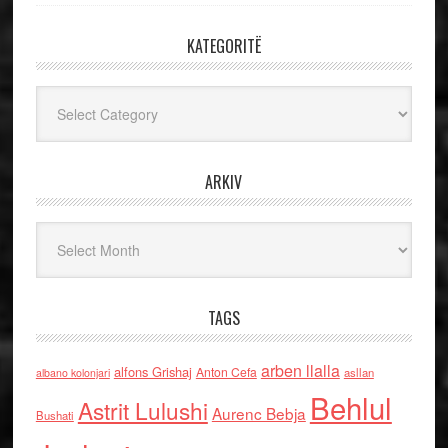
KATEGORITË
Kategoritë
ARKIV
Arkiv
TAGS
arben llalla
alfons Grishaj
Anton Cefa
asllan
albano kolonjari
Behlul
Astrit Lulushi
Aurenc Bebja
Bushati