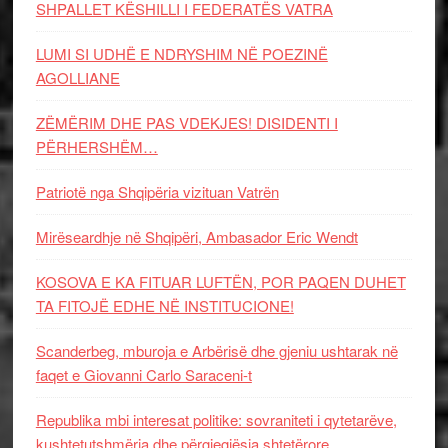
SHPALLET KËSHILLI I FEDERATËS VATRA
LUMI SI UDHË E NDRYSHIM NË POEZINË
AGOLLIANE
ZËMËRIM DHE PAS VDEKJES! DISIDENTI I
PËRHERSHËM…
Patriotë nga Shqipëria vizituan Vatrën
Mirëseardhje në Shqipëri, Ambasador Eric Wendt
KOSOVA E KA FITUAR LUFTËN, POR PAQEN DUHET
TA FITOJË EDHE NË INSTITUCIONE!
Scanderbeg, mburoja e Arbërisë dhe gjeniu ushtarak në
faqet e Giovanni Carlo Saraceni-t
Republika mbi interesat politike: sovraniteti i qytetarëve,
kushtetutshmëria dhe përgjegjësia shtetërore