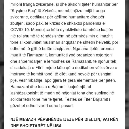
milioni franga zvicerane, si dhe aksioni tjetër humanitar për
“Kryqin e Kuq” të Zvicrës, me mbi njëzet mijë franga
zvicerane, dedikuar për qëllime humanitare dhe për
zbutjen, sado pak, të krizës që shkaktoi pandemia e
COVID-19. Mendoj se këto dy aktivitete bamirëse luajtën
një rol shumë të rëndësishëm në përmirësimin e imazhit
tonë si komunitet musliman shqiptar në shtetin helvetik, por
edhe në të gjithë botën shqiptare. Nga ana tjetër, brenda
muajit të Ramazanit, komuniteti ynë organizon nxjerrjen
dhe shpërndarjen e lëmoshës së Ramazanit, të njohur tek
si sadakaja e Fitrit, mjete këto që u dedikohen vëllezërve e
motrave të kombit tonë, të cilët kanë nevojë për ushqim,
pije, veshmbathje, apo gjëra të tjera elementare për jetën.
Ramazani dhe festa e Bajramit luajnë një rol
jashtëzakonisht të madh në ndjenjat tona dhe sublimojnë
solidaritetin tonë me të tjerët. Festës së Fitër Bajramit i
gëzohet edhe i varfri edhe i pasuri.
NJË MESAZH PËRSHËNDETJEJE PËR DIELLIN, VATRËN
DHE SHQIPTARËT NË USA