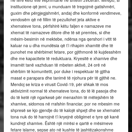
në tërë këto vite veprimtarie në shtetin zviceran. Mirëpo, si
institucione që jemi, u munduam të tregojmë gatishmëri,
guxim dhe përgjegjshmëri, andaj dhe konformë vendimeve,
vendosëm që në fillim të pezullohet jeta aktive e
xhemateve tona, përfshirë këtu faljen e namazeve me
xhemat të namazeve ditore dhe të së premtes, si dhe
mësim-besimin në mektebe, ndërsa nga qershori i vitit të
kaluar na u dha mundësia që t’i rihapim xhamitë dhe të
punohet me shërbimet fetare, por gjithmonë të kujdesshëm
dhe me kapacitete të reduktuara. Kryesitë e xhamive dhe
imamët tanë vazhduan të mbeten aktivë, 24 orë në
shërbim të komunitetit, por duke i respektuar të gjitha
masat e parapara dhe tanimë të njohura për të gjithë ne.
Mendoj se kriza e virusit Covid-19, për shkak të mos
aktivizimit normal të xhemateve tona, do të lë pasoja dhe
do të ketë një ngarkesë për menaxhim të mëtejshëm të
xhamive, sidomos në rrafshin financiar, por ne mbesim me
shpresë se kjo gjendje do të kalojë shpejt dhe se xhematet
tona nuk do të harrojnë t’i kryejnë obligimet e tyre që kanë
kundrejt xhamive. Është një mirësi e qartë e mësimeve
fetare islame, sepse ato në kushte të jashtëzakonshme