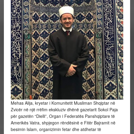
Mehas Alija, kryetar i Komunitetit Musliman Shqiptar në
Zvicër në një rrëfim ekskluziv dhënë gazetarit Sokol Paja
për gazetën “Dielli”, Organ i Federatës Panshqiptare të
Amerikës Vatra, shpjegon rëndësinë e Fitër Bajramit në
besimin Islam, organizimin fetar dhe atdhetar të