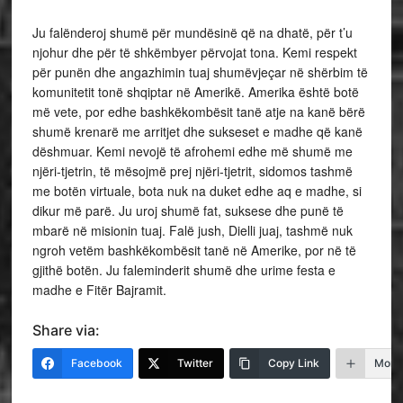
Ju falënderoj shumë për mundësinë që na dhatë, për t’u
njohur dhe për të shkëmbyer përvojat tona. Kemi respekt
për punën dhe angazhimin tuaj shumëvjeçar në shërbim të
komunitetit tonë shqiptar në Amerikë. Amerika është botë
më vete, por edhe bashkëkombësit tanë atje na kanë bërë
shumë krenarë me arritjet dhe sukseset e madhe që kanë
dëshmuar. Kemi nevojë të afrohemi edhe më shumë me
njëri-tjetrin, të mësojmë prej njëri-tjetrit, sidomos tashmë
me botën virtuale, bota nuk na duket edhe aq e madhe, si
dikur më parë. Ju uroj shumë fat, suksese dhe punë të
mbarë në misionin tuaj. Falë jush, Dielli juaj, tashmë nuk
ngroh vetëm bashkëkombësit tanë në Amerike, por në të
gjithë botën. Ju faleminderit shumë dhe urime festa e
madhe e Fitër Bajramit.
Share via:
Facebook
Twitter
Copy Link
More