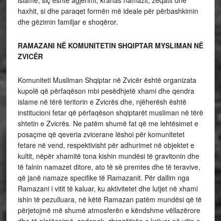
islame, siç është agjërimi, krahas namazit, zeqatit dhe
haxhit, si dhe paraqet formën më ideale për përbashkimin
dhe gëzimin familjar e shoqëror.
RAMAZANI NË KOMUNITETIN SHQIPTAR MYSLIMAN NË
ZVICËR
Komuniteti Musliman Shqiptar në Zvicër është organizata
kupolë që përfaqëson mbi pesëdhjetë xhami dhe qendra
islame në tërë teritorin e Zvicrës dhe, njëherësh është
institucioni fetar që përfaqëson shqiptarët musliman në tërë
shtetin e Zvicrës. Ne patëm shumë fat që me lehtësimet e
posaçme që qeveria zvicerane lëshoi për komunitetet
fetare në vend, respektivisht për adhurimet në objektet e
kultit, nëpër xhamitë tona kishin mundësi të gravitonin dhe
të falnin namazet ditore, ato të së premtes dhe të teravive,
që janë namaze specifike të Ramazanit. Për dallim nga
Ramazani i vitit të kaluar, ku aktivitetet dhe lutjet në xhami
ishin të pezulluara, në këtë Ramazan patëm mundësi që të
përjetojmë më shumë atmosferën e këndshme vëllazërore