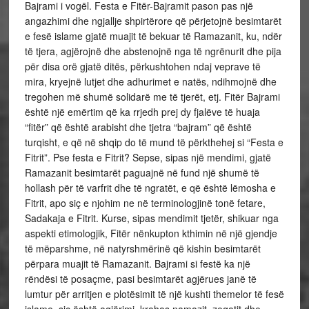
Bajrami i vogël. Festa e Fitër-Bajramit pason pas një
angazhimi dhe ngjallje shpirtërore që përjetojnë besimtarët
e fesë islame gjatë muajit të bekuar të Ramazanit, ku, ndër
të tjera, agjërojnë dhe abstenojnë nga të ngrënurit dhe pija
për disa orë gjatë ditës, përkushtohen ndaj veprave të
mira, kryejnë lutjet dhe adhurimet e natës, ndihmojnë dhe
tregohen më shumë solidarë me të tjerët, etj. Fitër Bajrami
është një emërtim që ka rrjedh prej dy fjalëve të huaja
“fitër” që është arabisht dhe tjetra “bajram” që është
turqisht, e që në shqip do të mund të përkthehej si “Festa e
Fitrit”. Pse festa e Fitrit? Sepse, sipas një mendimi, gjatë
Ramazanit besimtarët paguajnë në fund një shumë të
hollash për të varfrit dhe të ngratët, e që është lëmosha e
Fitrit, apo siç e njohim ne në terminologjinë tonë fetare,
Sadakaja e Fitrit. Kurse, sipas mendimit tjetër, shikuar nga
aspekti etimologjik, Fitër nënkupton kthimin në një gjendje
të mëparshme, në natyrshmërinë që kishin besimtarët
përpara muajit të Ramazanit. Bajrami si festë ka një
rëndësi të posaçme, pasi besimtarët agjërues janë të
lumtur për arritjen e plotësimit të një kushti themelor të fesë