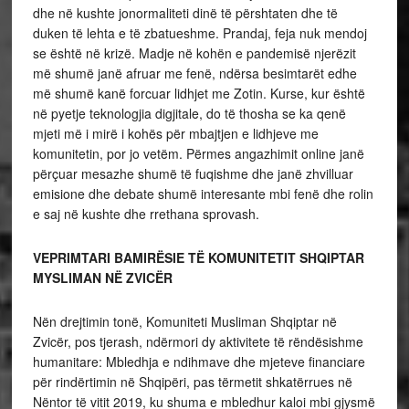
dhe në kushte jonormaliteti dinë të përshtaten dhe të
duken të lehta e të zbatueshme. Prandaj, feja nuk mendoj
se është në krizë. Madje në kohën e pandemisë njerëzit
më shumë janë afruar me fenë, ndërsa besimtarët edhe
më shumë kanë forcuar lidhjet me Zotin. Kurse, kur është
në pyetje teknologjia digjitale, do të thosha se ka qenë
mjeti më i mirë i kohës për mbajtjen e lidhjeve me
komunitetin, por jo vetëm. Përmes angazhimit online janë
përçuar mesazhe shumë të fuqishme dhe janë zhvilluar
emisione dhe debate shumë interesante mbi fenë dhe rolin
e saj në kushte dhe rrethana sprovash.
VEPRIMTARI BAMIRËSIE TË KOMUNITETIT SHQIPTAR
MYSLIMAN NË ZVICËR
Nën drejtimin tonë, Komuniteti Musliman Shqiptar në
Zvicër, pos tjerash, ndërmori dy aktivitete të rëndësishme
humanitare: Mbledhja e ndihmave dhe mjeteve financiare
për rindërtimin në Shqipëri, pas tërmetit shkatërrues në
Nëntor të vitit 2019, ku shuma e mbledhur kaloi mbi gjysmë