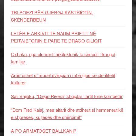
TRI POEZI PËR GJERGJ KASTRIOTIN-
SKËNDERBEUN
LETËR E ARKIVIT TE NAUM PRIFTIT NË
PERVJETORIN E PARE TE DRAGO SILIQIT
Oxhaku, nga elementi arkitektonik te simboli i trungut
familjar
Arbëreshët si model evropian i mbrojtjes së identitetit
kulturor
Sali Shijaku, “Diego Rivera” shqiptar i artit tonë kombëtar
“Dom Fred Kalaj, mes altarit dhe atdheut si hermeneutikë
e shpresës, kujtesës dhe shërbimit”
A PO ARMATOSET BALLKANI?