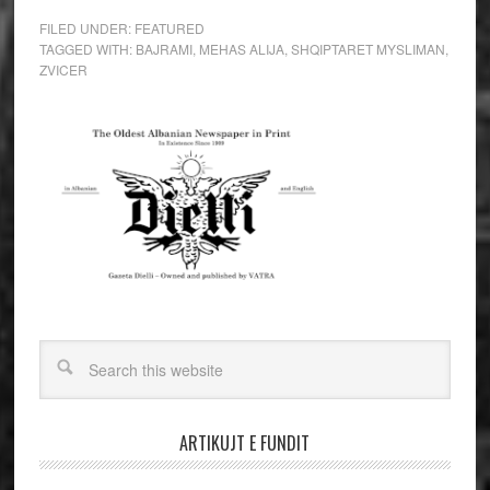
FILED UNDER:
FEATURED
TAGGED WITH:
BAJRAMI
,
MEHAS ALIJA
,
SHQIPTARET MYSLIMAN
,
ZVICER
ARTIKUJT E FUNDIT