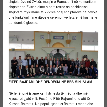
shqiptarëve në Zvicër, muajin e Ramazanit në komunitetin
shqiptar në Zvicër, aktet e bamirësisë së bashkësisë
shqiptare myslimane të Zvicrës ndaj shqiptarëve në nevojë
dhe funksionimin e riteve e ceremonive fetare në kushtet e
pandemisë globale.
FITËR BAJRAMI DHE RËNDËSIA NË BESIMIN ISLAM
Në fenë tonë islame kemi dy festa të mëdha dhe më
kryesoret gjatë vitit: Festën e Fitër-Bajramit dhe atë të
Kurban-Bajramit. Në popull njihen si Bajrami i madh dhe