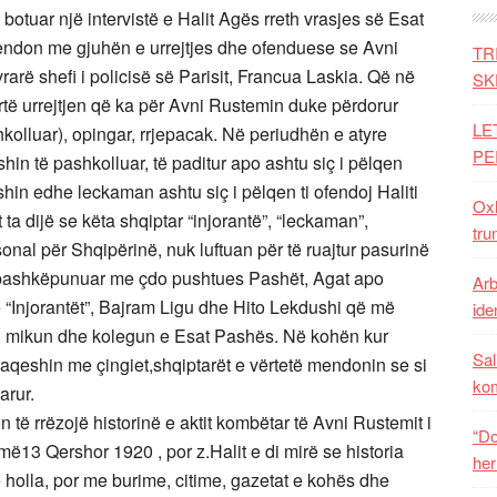
botuar një intervistë e Halit Agës rreth vrasjes së Esat
retendon me gjuhën e urrejtjes dhe ofenduese se Avni
TR
arë shefi i policisë së Parisit, Francua Laskia. Që në
SK
 qartë urrejtjen që ka për Avni Rustemin duke përdorur
LE
hkolluar), opingar, rrjepacak. Në periudhën e atyre
PE
hin të pashkolluar, të paditur apo ashtu siç i pëlqen
hin edhe leckaman ashtu siç i pëlqen ti ofendoj Haliti
Oxh
 ta dijë se këta shqiptar “injorantë”, “leckaman”,
tru
rsonal për Shqipërinë, nuk luftuan për të ruajtur pasurinë
e bashkëpunuar me çdo pushtues Pashët, Agat apo
Arb
 “Injorantët”, Bajram Ligu dhe Hito Lekdushi që më
iden
, mikun dhe kolegun e Esat Pashës. Në kohën kur
Sal
aqeshin me çingiet,shqiptarët e vërtetë mendonin se si
ko
arur.
 të rrëzojë historinë e aktit kombëtar të Avni Rustemit i
“Do
më13 Qershor 1920 , por z.Halit e di mirë se historia
her
holla, por me burime, citime, gazetat e kohës dhe