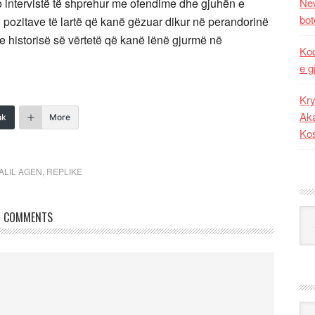
o intervistë të shprehur me ofendime dhe gjuhën e
New
bot
 i pozitave të lartë që kanë gëzuar dikur në perandorinë
 e historisë së vërtetë që kanë lënë gjurmë në
Kod
e g
Kry
Aka
nk
More
Ko
ALIL AGEN
,
REPLIKE
Kat
COMMENTS
Ark