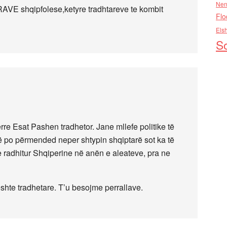
Nen
RAVE shqipfolese,ketyre tradhtareve te kombit
Flo
Els
So
re Esat Pashen tradhetor. Jane mllefe politike të
 po përmended neper shtypin shqiptarë sot ka të
e radhitur Shqiperine në anën e aleateve, pra ne
eshte tradhetare. T’u besojme perrallave.