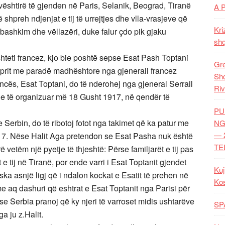
ështirë të gjenden në Paris, Selanik, Beograd, Tiranë
A 
 shpreh ndjenjat e tij të urrejtjes dhe vlla-vrasjeve që
Kri
 bashkim dhe vëllazëri, duke falur çdo pik gjaku
shq
hteti francez, kjo bie poshtë sepse Esat Pash Toptani
Gre
 prit me paradë madhështore nga gjenerali francez
Shq
ancës, Esat Toptani, do të nderohej nga gjeneral Serrail
Riv
e të organizuar më 18 Gusht 1917, në qendër të
PU
erbin, do të ribotoj fotot nga takimet që ka patur me
NG
— 
917. Nëse Halit Aga pretendon se Esat Pasha nuk është
TE
ë vetëm një pyetje të thjeshtë: Përse familjarët e tij pas
 e tij në Tiranë, por ende varri i Esat Toptanit gjendet
Kuj
ka asnjë ligj që i ndalon kockat e Esatit të prehen në
Ko
e aq dashuri që eshtrat e Esat Toptanit nga Parisi për
 Serbia pranoj që ky njeri të varroset midis ushtarëve
SP
a ju z.Halit.