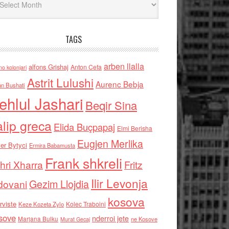
TAGS
arben llalla
alfons Grishaj
Anton Cefa
no kolonjari
Astrit Lulushi
Aurenc Bebja
an Bushati
ehlul Jashari
Beqir Sina
alip greca
Elida Buçpapaj
Elmi Berisha
Eugjen Merlika
er Bytyci
Ermira Babamusta
Frank shkreli
hri Xharra
Fritz
Ilir Levonja
Gezim Llojdia
dovani
kosova
rviste
Kolec Traboini
Keze Kozeta Zylo
sove
nderroi jete
Marjana Bulku
ne Kosove
Murat Gecaj