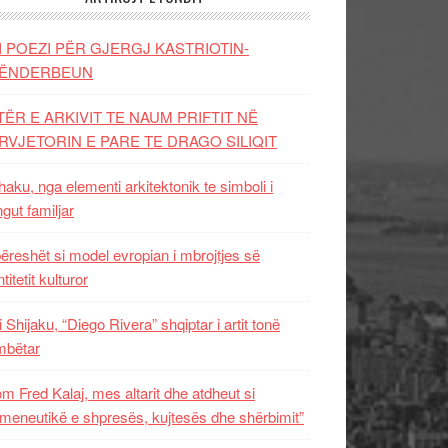
I POEZI PËR GJERGJ KASTRIOTIN-
ËNDERBEUN
TËR E ARKIVIT TE NAUM PRIFTIT NË
RVJETORIN E PARE TE DRAGO SILIQIT
aku, nga elementi arkitektonik te simboli i
ngut familjar
ëreshët si model evropian i mbrojtjes së
titetit kulturor
i Shijaku, “Diego Rivera” shqiptar i artit tonë
mbëtar
m Fred Kalaj, mes altarit dhe atdheut si
meneutikë e shpresës, kujtesës dhe shërbimit”