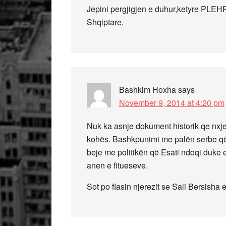
Jepini pergjigjen e duhur,ketyre PLEH
Shqiptare.
Bashkim Hoxha
says
November 9, 2014 at 4:20 pm
Nuk ka asnje dokument historik qe nxjer
kohës. Bashkpunimi me palën serbe që
beje me politikën që Esati ndoqi duke 
anen e fitueseve.
Sot po flasin njerezit se Sali Bersisha 