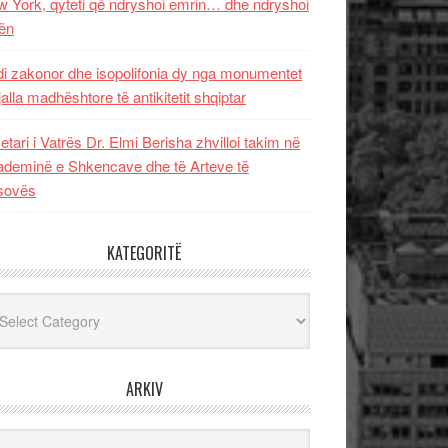
 York, qyteti që ndryshoi emrin… dhe ndryshoi
ën
i zakonor dhe isopolifonia dy nga monumentet
jalla madhështore të antikitetit shqiptar
etari i Vatrës Dr. Elmi Berisha zhvilloi takim në
deminë e Shkencave dhe të Arteve të
sovës
KATEGORITË
egoritë
ARKIV
iv