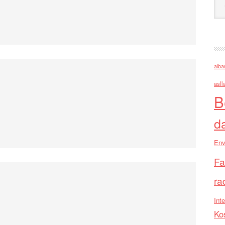
alba
asll
B
d
Env
Fa
ra
Inte
Ko