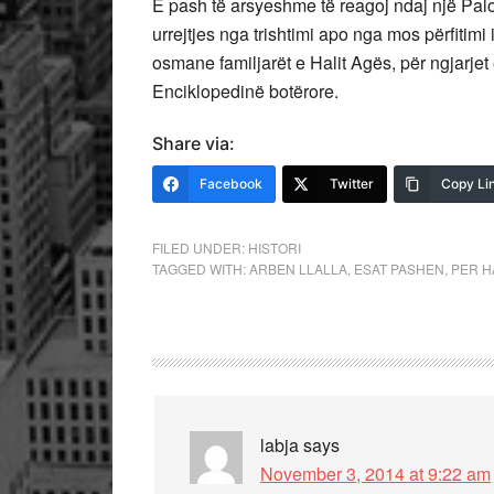
E pash të arsyeshme të reagoj ndaj një Pal
urrejtjes nga trishtimi apo nga mos përfitimi
osmane familjarët e Halit Agës, për ngjarjet
Enciklopedinë botërore.
Share via:
Facebook
Twitter
Copy Li
FILED UNDER:
HISTORI
TAGGED WITH:
ARBEN LLALLA
,
ESAT PASHEN
,
PER H
labja
says
November 3, 2014 at 9:22 am