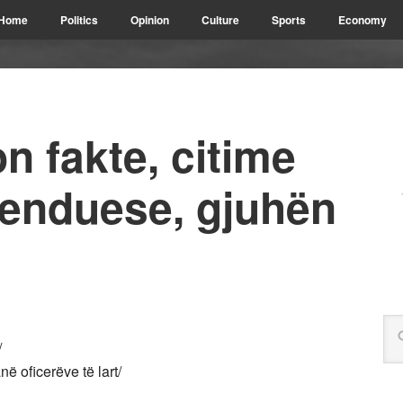
Home
Politics
Opinion
Culture
Sports
Economy
n fakte, citime
ofenduese, gjuhën
/
ë oficerëve të lart/