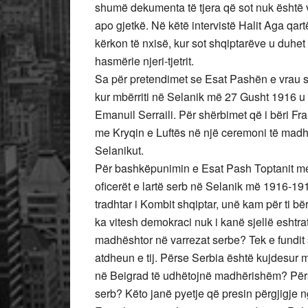
shumë dekumenta të tjera që sot nuk është v
apo gjetkë. Në këtë intervistë Halit Aga qartë
kërkon të nxisë, kur sot shqiptarëve u duhet
hasmërie njeri-tjetrit.
Sa për pretendimet se Esat Pashën e vrau s
kur mbërriti në Selanik më 27 Gusht 1916 u
Emanuil Serraili. Për shërbimet që i bëri Fr
me Kryqin e Luftës në një ceremoni të madh
Selanikut.
Për bashkëpunimin e Esat Pash Toptanit me S
oficerët e lartë serb në Selanik më 1916-1
tradhtar i Kombit shqiptar, unë kam për ti bër
ka vitesh demokraci nuk i kanë sjellë eshtrat
madhështor në varrezat serbe? Tek e fundit s
atdheun e tij. Përse Serbia është kujdesur m
në Beigrad të udhëtojnë madhërishëm? Përse
serb? Këto janë pyetje që presin përgjigje ng