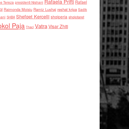
Rafaela Prifti
Rafael
e Tereza
presidenti Nishani
qi
Raimonda Moisiu
Ramiz Lushaj
reshat kripa
Sadik
Shefqet Kercelli
shqiperia
hani
shqiptaret
SHBA
kol Paja
Vatra
Visar Zhiti
Thaci