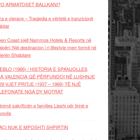
PO ARMATOSET BALLKANI?
za e vlerave – Tragjedia e vërtetë e tranzicionit
iptar
en Coast sjell Nammos Hotels & Resorts në
ipëri: Një destinacion i ri lifestyle merr formë në
ierën Shqiptare
EBLO (1966) / HISTORIA E SPANJOLLES
A VALENCIA QË PËRFUNDOI NË LUSHNJE
29 VJET PRITJE (1937 – 1966) TË NJË
LEFONATE NGA DY MOTRAT
tojmë sakrificën e familjes Lleshi për lirinë e
sovës
AÇI NUK E MPOSHTI SHPIRTIN