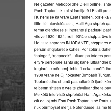
Në gazetën Metropol dhe Dielli online, ishte 
Pash Toptanit, ku ai si familjarë i Esatit p
Rustemi se ka vrarë Esat Pashën, por e ka vr
fillim të intervistës së tij Halil Aga shpreh
terma ofenduese si Injorantë (I paditur-I pas
viteve 1920-1924, rreth 90% e shqiptarëve is
Halitit të shprehet INJORANTË, shqiptarët is
përsëri shqiptarët e kohës. Por zotëria duhet
“opingat”, “rrjepacak”, luftuan pa interes pe
e tyre personale ashtu siç kanë luftuar dh
tregtarët e mëdhenj. Ishin “Leckamanët” dhe
1908 vranë në Gjinokastër Bimbash Turkun
Toptanët dhe shumë pashallarë të tjerë, kën
të bënin shtetin e tyre të zhvilluar dhe të pav
Me këtë intervistë shprehësi Halit Aga kërkon
cili qëlloj mbi Esat Pash Toptanin në Paris, 
nuk përmbyset me fjalë ofenduese, as me të 