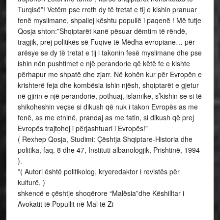
Turqisë”! Vetëm pse rreth dy të tretat e tij e kishin pranuar
fenë myslimane, shpallej kështu popullë i paqenë ! Më tutje
Qosja shton:”Shqiptarët kanë pësuar dëmtim të rëndë,
tragjik, prej politikës së Fuqive të Mëdha evropiane… për
arësye se dy të tretat e tij i takonin fesë myslimane dhe pse
ishin nën pushtimet e një perandorie që këtë fe e kishte
përhapur me shpatë dhe zjarr. Në kohën kur për Evropën e
krishterë feja dhe kombësia ishin njësh, shqiptarët e gjetur
në gjirin e një perandorie, pothuaj, islamike, s’kishin se si të
shikoheshin veçse si dikush që nuk i takon Evropës as me
fenë, as me etninë, prandaj as me fatin, si dikush që prej
Evropës trajtohej i përjashtuari i Evropës!”
( Rexhep Qosja, Studimi: Çështja Shqiptare-Historia dhe
politika, faq. 8 dhe 47, Instituti albanologjik, Prishtinë, 1994
).
*( Autori është politikolog, kryeredaktor i revistës për
kulturë, )
shkencë e çështje shoqërore “Malësia”dhe Këshilltar i
Avokatit të Popullit në Mal të Zi