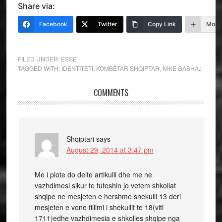
Share via:
Facebook
Twitter
Copy Link
More
FILED UNDER:
ESSE
TAGGED WITH:
IDENTITETI
,
KOMBËTAR SHQIPTAR
,
NIKE GASHAJ
COMMENTS
Shqiptari
says
August 29, 2014 at 3:47 pm
Me i plote do delte artikulli dhe me ne
vazhdimesi sikur te futeshin jo vetem shkollat
shqipe ne mesjeten e hershme shekulli 13 deri
mesjeten e vone fillimi i shekullit te 18(viti
1711)edhe vazhdimesia e shkolles shqipe nga