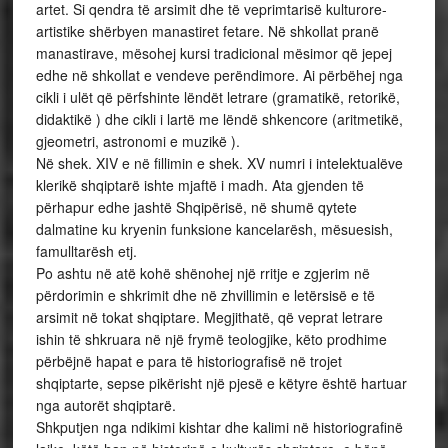
artet. Si qendra të arsimit dhe të veprimtarisë kulturore-
artistike shërbyen manastiret fetare. Në shkollat pranë
manastirave, mësohej kursi tradicional mësimor që jepej
edhe në shkollat e vendeve perëndimore. Ai përbëhej nga
cikli i ulët që përfshinte lëndët letrare (gramatikë, retorikë,
didaktikë ) dhe cikli i lartë me lëndë shkencore (aritmetikë,
gjeometri, astronomi e muzikë ).
Në shek. XIV e në fillimin e shek. XV numri i intelektualëve
klerikë shqiptarë ishte mjaftë i madh. Ata gjenden të
përhapur edhe jashtë Shqipërisë, në shumë qytete
dalmatine ku kryenin funksione kancelarësh, mësuesish,
famulltarësh etj.
Po ashtu në atë kohë shënohej një rritje e zgjerim në
përdorimin e shkrimit dhe në zhvillimin e letërsisë e të
arsimit në tokat shqiptare. Megjithatë, që veprat letrare
ishin të shkruara në një frymë teologjike, këto prodhime
përbëjnë hapat e para të historiografisë në trojet
shqiptarte, sepse pikërisht një pjesë e këtyre është hartuar
nga autorët shqiptarë.
Shkputjen nga ndikimi kishtar dhe kalimi në historiografinë