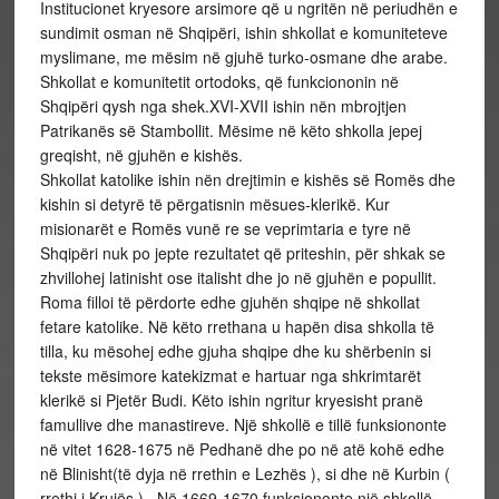
Institucionet kryesore arsimore që u ngritën në periudhën e
sundimit osman në Shqipëri, ishin shkollat e komuniteteve
myslimane, me mësim në gjuhë turko-osmane dhe arabe.
Shkollat e komunitetit ortodoks, që funkciononin në
Shqipëri qysh nga shek.XVI-XVII ishin nën mbrojtjen
Patrikanës së Stambollit. Mësime në këto shkolla jepej
greqisht, në gjuhën e kishës.
Shkollat katolike ishin nën drejtimin e kishës së Romës dhe
kishin si detyrë të përgatisnin mësues-klerikë. Kur
misionarët e Romës vunë re se veprimtaria e tyre në
Shqipëri nuk po jepte rezultatet që priteshin, për shkak se
zhvillohej latinisht ose italisht dhe jo në gjuhën e popullit.
Roma filloi të përdorte edhe gjuhën shqipe në shkollat
fetare katolike. Në këto rrethana u hapën disa shkolla të
tilla, ku mësohej edhe gjuha shqipe dhe ku shërbenin si
tekste mësimore katekizmat e hartuar nga shkrimtarët
klerikë si Pjetër Budi. Këto ishin ngritur kryesisht pranë
famullive dhe manastireve. Një shkollë e tillë funksiononte
në vitet 1628-1675 në Pedhanë dhe po në atë kohë edhe
në Blinisht(të dyja në rrethin e Lezhës ), si dhe në Kurbin (
rrethi i Krujës ) . Në 1669-1670 funksiononte një shkollë