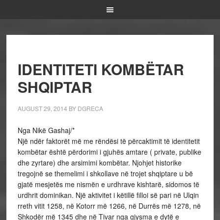
IDENTITETI KOMBËTAR
SHQIPTAR
AUGUST 29, 2014
BY
DGRECA
Nga Nikë Gashaj/*
Një ndër faktorët më me rëndësi të përcaktimit të identitetit
kombëtar është përdorimi i gjuhës amtare ( private, publike
dhe zyrtare) dhe arsimimi kombëtar. Njohjet historike
tregojnë se themelimi i shkollave në trojet shqiptare u bë
gjatë mesjetës me nismën e urdhrave kishtarë, sidomos të
urdhrit dominikan. Një aktivitet i këtillë filloi së pari në Ulqin
rreth vitit 1258, në Kotorr më 1266, në Durrës më 1278, në
Shkodër më 1345 dhe në Tivar nga gjysma e dytë e