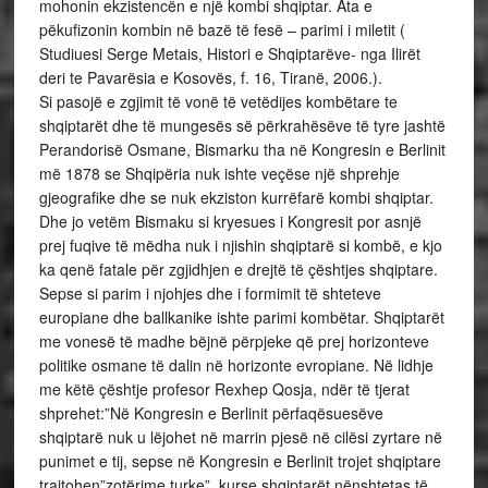
mohonin ekzistencën e një kombi shqiptar. Ata e
pëkufizonin kombin në bazë të fesë – parimi i miletit (
Studiuesi Serge Metais, Histori e Shqiptarëve- nga Ilirët
deri te Pavarësia e Kosovës, f. 16, Tiranë, 2006.).
Si pasojë e zgjimit të vonë të vetëdijes kombëtare te
shqiptarët dhe të mungesës së përkrahësëve të tyre jashtë
Perandorisë Osmane, Bismarku tha në Kongresin e Berlinit
më 1878 se Shqipëria nuk ishte veçëse një shprehje
gjeografike dhe se nuk ekziston kurrëfarë kombi shqiptar.
Dhe jo vetëm Bismaku si kryesues i Kongresit por asnjë
prej fuqive të mëdha nuk i njishin shqiptarë si kombë, e kjo
ka qenë fatale për zgjidhjen e drejtë të çështjes shqiptare.
Sepse si parim i njohjes dhe i formimit të shteteve
europiane dhe ballkanike ishte parimi kombëtar. Shqiptarët
me vonesë të madhe bëjnë përpjeke që prej horizonteve
politike osmane të dalin në horizonte evropiane. Në lidhje
me këtë çështje profesor Rexhep Qosja, ndër të tjerat
shprehet:”Në Kongresin e Berlinit përfaqësuesëve
shqiptarë nuk u lëjohet në marrin pjesë në cilësi zyrtare në
punimet e tij, sepse në Kongresin e Berlinit trojet shqiptare
trajtohen”zotërime turke”, kurse shqiptarët nënshtetas të