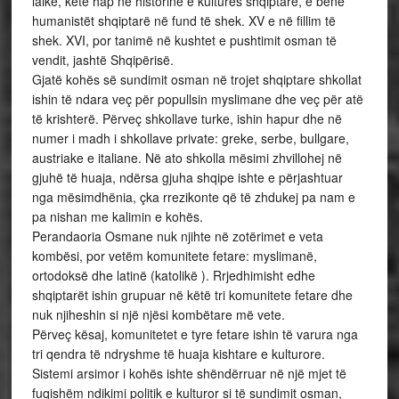
laike, këtë hap në historinë e kulturës shqiptare, e bënë
humanistët shqiptarë në fund të shek. XV e në fillim të
shek. XVI, por tanimë në kushtet e pushtimit osman të
vendit, jashtë Shqipërisë.
Gjatë kohës së sundimit osman në trojet shqiptare shkollat
ishin të ndara veç për popullsin myslimane dhe veç për atë
të krishterë. Përveç shkollave turke, ishin hapur dhe në
numer i madh i shkollave private: greke, serbe, bullgare,
austriake e italiane. Në ato shkolla mësimi zhvillohej në
gjuhë të huaja, ndërsa gjuha shqipe ishte e përjashtuar
nga mësimdhënia, çka rrezikonte që të zhdukej pa nam e
pa nishan me kalimin e kohës.
Perandaoria Osmane nuk njihte në zotërimet e veta
kombësi, por vetëm komunitete fetare: myslimanë,
ortodoksë dhe latinë (katolikë ). Rrjedhimisht edhe
shqiptarët ishin grupuar në këtë tri komunitete fetare dhe
nuk njiheshin si një njësi kombëtare më vete.
Përveç kësaj, komunitetet e tyre fetare ishin të varura nga
tri qendra të ndryshme të huaja kishtare e kulturore.
Sistemi arsimor i kohës ishte shëndërruar në një mjet të
fuqishëm ndikimi politik e kulturor si të sundimit osman,