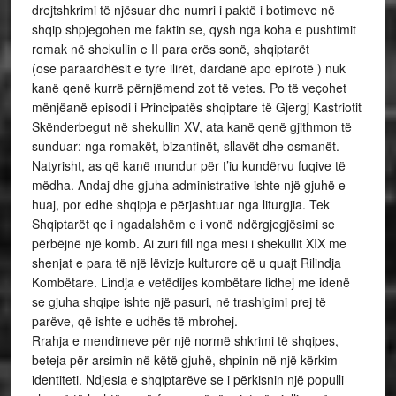
drejtshkrimi të njësuar dhe numri i paktë i botimeve në
shqip shpjegohen me faktin se, qysh nga koha e pushtimit
romak në shekullin e II para erës sonë, shqiptarët
(ose paraardhësit e tyre ilirët, dardanë apo epirotë ) nuk
kanë qenë kurrë përnjëmend zot të vetes. Po të veçohet
mënjëanë episodi i Principatës shqiptare të Gjergj Kastriotit
Skënderbegut në shekullin XV, ata kanë qenë gjithmon të
sunduar: nga romakët, bizantinët, sllavët dhe osmanët.
Natyrisht, as që kanë mundur për t’iu kundërvu fuqive të
mëdha. Andaj dhe gjuha administrative ishte një gjuhë e
huaj, por edhe shqipja e përjashtuar nga liturgjia. Tek
Shqiptarët qe i ngadalshëm e i vonë ndërgjegjësimi se
përbëjnë një komb. Ai zuri fill nga mesi i shekullit XIX me
shenjat e para të një lëvizje kulturore që u quajt Rilindja
Kombëtare. Lindja e vetëdijes kombëtare lidhej me idenë
se gjuha shqipe ishte një pasuri, në trashigimi prej të
parëve, që ishte e udhës të mbrohej.
Rrahja e mendimeve për një normë shkrimi të shqipes,
beteja për arsimin në këtë gjuhë, shpinin në një kërkim
identiteti. Ndjesia e shqiptarëve se i përkisnin një populli