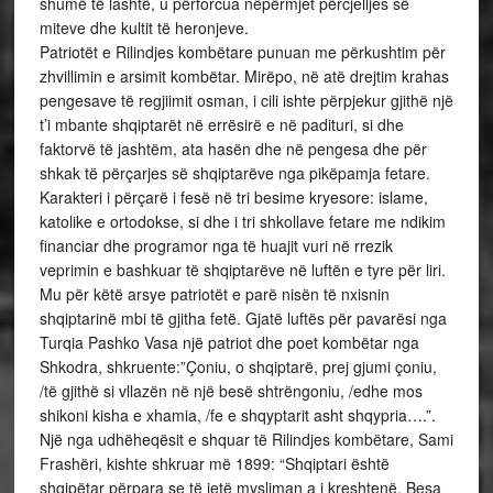
shumë të lashtë, u përforcua nëpërmjet përcjelljes së
miteve dhe kultit të heronjeve.
Patriotët e Rilindjes kombëtare punuan me përkushtim për
zhvillimin e arsimit kombëtar. Mirëpo, në atë drejtim krahas
pengesave të regjiimit osman, i cili ishte përpjekur gjithë një
t’i mbante shqiptarët në errësirë e në padituri, si dhe
faktorvë të jashtëm, ata hasën dhe në pengesa dhe për
shkak të përçarjes së shqiptarëve nga pikëpamja fetare.
Karakteri i përçarë i fesë në tri besime kryesore: islame,
katolike e ortodokse, si dhe i tri shkollave fetare me ndikim
financiar dhe programor nga të huajit vuri në rrezik
veprimin e bashkuar të shqiptarëve në luftën e tyre për liri.
Mu për këtë arsye patriotët e parë nisën të nxisnin
shqiptarinë mbi të gjitha fetë. Gjatë luftës për pavarësi nga
Turqia Pashko Vasa një patriot dhe poet kombëtar nga
Shkodra, shkruente:”Çoniu, o shqiptarë, prej gjumi çoniu,
/të gjithë si vllazën në një besë shtrëngoniu, /edhe mos
shikoni kisha e xhamia, /fe e shqyptarit asht shqypria….”.
Një nga udhëheqësit e shquar të Rilindjes kombëtare, Sami
Frashëri, kishte shkruar më 1899: “Shqiptari është
shqipëtar përpara se të jetë mysliman a i kreshtenë. Besa