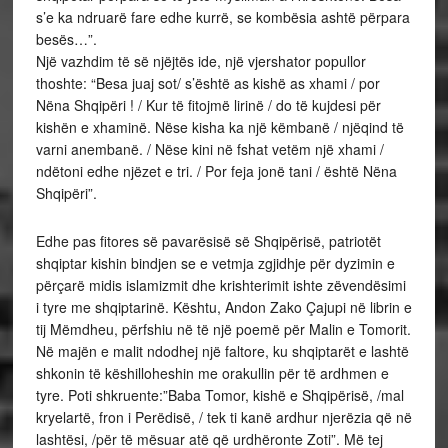
s’e ka ndruarë fare edhe kurrë, se kombësia ashtë përpara
besës…”.
Një vazhdim të së njëjtës ide, një vjershator popullor
thoshte: “Besa juaj sot/ s’është as kishë as xhami / por
Nëna Shqipëri ! / Kur të fitojmë lirinë / do të kujdesi për
kishën e xhaminë. Nëse kisha ka një këmbanë / njëqind të
varni anembanë. / Nëse kini në fshat vetëm një xhami /
ndëtoni edhe njëzet e tri. / Por feja jonë tani / është Nëna
Shqipëri”.
Edhe pas fitores së pavarësisë së Shqipërisë, patriotët
shqiptar kishin bindjen se e vetmja zgjidhje për dyzimin e
përçarë midis islamizmit dhe krishterimit ishte zëvendësimi
i tyre me shqiptarinë. Kështu, Andon Zako Çajupi në librin e
tij Mëmdheu, përfshiu në të një poemë për Malin e Tomorit.
Në majën e malit ndodhej një faltore, ku shqiptarët e lashtë
shkonin të këshilloheshin me orakullin për të ardhmen e
tyre. Poti shkruente:”Baba Tomor, kishë e Shqipërisë, /mal
kryelartë, fron i Perëdisë, / tek ti kanë ardhur njerëzia që në
lashtësi, /për të mësuar atë që urdhëronte Zoti”. Më tej