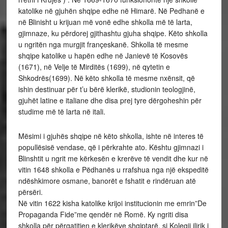
katolike në gjuhën shqipe edhe në Himarë. Në Pedhanë e
në Blinisht u krijuan më vonë edhe shkolla më të larta,
gjimnaze, ku përdorej gjithashtu gjuha shqipe. Këto shkolla
u ngritën nga murgjit françeskanë. Shkolla të mesme
shqipe katolike u hapën edhe në Janievë të Kosovës
(1671), në Velje të Mirditës (1699), në qytetin e
Shkodrës(1699). Në këto shkolla të mesme nxënsit, që
ishin destinuar për t’u bërë klerikë, studionin teologjinë,
gjuhët latine e italiane dhe disa prej tyre dërgoheshin për
studime më të larta në itali.
Mësimi i gjuhës shqipe në këto shkolla, ishte në interes të
popullësisë vendase, që i përkrahte ato. Kështu gjimnazi i
Blinshtit u ngrit me kërkesën e krerëve të vendit dhe kur në
vitin 1648 shkolla e Pëdhanës u rrafshua nga një ekspeditë
ndëshkimore osmane, banorët e fshatit e rindëruan atë
përsëri.
Në vitin 1622 kisha katolike krijoi institucionin me emrin”De
Propaganda Fide”me qendër në Romë. Ky ngriti disa
shkolla për përgatitjen e klerikëve shqiptarë, si Kolegji ilirik i