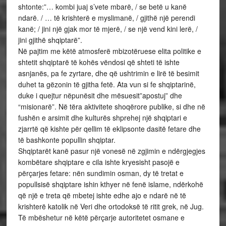
shtonte:”… kombi juaj s’vete mbarë, / se betë u kanë
ndarë. / … të krishterë e myslimanë, / gjithë një perendi
kanë; / jini një gjak mor të mjerë, / se një vend kini lerë, /
jini gjithë shqiptarë”.
Në pajtim me këtë atmosferë mbizotëruese elita politike e
shtetit shqiptarë të kohës vëndosi që shteti të ishte
asnjanës, pa fe zyrtare, dhe që ushtrimin e lirë të besimit
duhet ta gëzonin të gjitha fetë. Ata vun si fe shqiptarinë,
duke i quejtur nëpunësit dhe mësuesit”apostuj” dhe
“misionarë”. Në tëra aktivitete shoqërore publike, si dhe në
fushën e arsimit dhe kulturës shprehej një shqiptari e
zjarrtë që kishte për qellim të eklipsonte dasitë fetare dhe
të bashkonte popullin shqiptar.
Shqiptarët kanë pasur një vonesë në zgjimin e ndërgjegjes
kombëtare shqiptare e cila ishte kryesisht pasojë e
përçarjes fetare: nën sundimin osman, dy të tretat e
popullsisë shqiptare ishin kthyer në fenë islame, ndërkohë
që një e treta që mbetej ishte edhe ajo e ndarë në të
krishterë katolik në Veri dhe ortodoksë të ritit grek, në Jug.
Të mbëshetur në këtë përçarje autoritetet osmane e