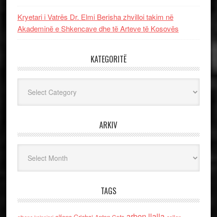
Kryetari i Vatrës Dr. Elmi Berisha zhvilloi takim në
Akademinë e Shkencave dhe të Arteve të Kosovës
KATEGORITË
Kategoritë
ARKIV
Arkiv
TAGS
arben llalla
alfons Grishaj
Anton Cefa