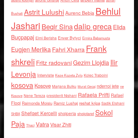
asllan
albano kolonjari
Behlul
Astrit Lulushi
Aurenc Bebja
Bushati
Jashari
dalip greca
Beqir Sina
Elida
Buçpapaj
Enver Bytyci
Elmi Berisha
Ermira Babamusta
Frank
Eugjen Merlika
Fahri Xharra
shkreli
Ilir
Gezim Llojdia
Fritz radovani
Levonja
Interviste
Kolec Traboini
Keze Kozeta Zylo
kosova
Kosove
nderroi jete
Marjana Bulku
ne
Murat Gecaj
Rafaela Prifti
Rafael
Nene Tereza
Kosove
presidenti Nishani
Floqi
Raimonda Moisiu
Ramiz Lushaj
reshat kripa
Sadik Elshani
Sokol
Shefqet Kercelli
shqiperia
shqiptaret
SHBA
Paja
Vatra
Visar Zhiti
Thaci