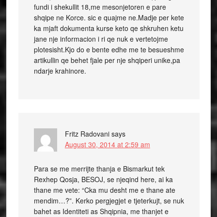
fundi i shekullit 18,me mesonjetoren e pare
shqipe ne Korce. sic e quajme ne.Madje per kete
ka mjaft dokumenta kurse keto qe shkruhen ketu
jane nje informacion i ri qe nuk e vertetojme
plotesisht.Kjo do e bente edhe me te besueshme
artikullin qe behet fjale per nje shqiperi unike,pa
ndarje krahinore.
Fritz Radovani
says
August 30, 2014 at 2:59 am
Para se me merrijte thanja e Bismarkut tek
Rexhep Qosja, BESOJ, se njeqind here, ai ka
thane me vete: “Cka mu desht me e thane ate
mendim…?”. Kerko pergjegjet e tjeterkujt, se nuk
bahet as Identiteti as Shqipnia, me thanjet e