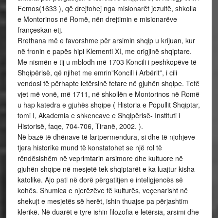
Femos(1633 ), që drejtohej nga misionarët jezuitë, shkolla
e Montorinos në Romë, nën drejtimin e misionarëve
françeskan etj.
Rrethana më e favorshme për arsimin shqip u krijuan, kur
në fronin e papës hipi Klementi XI, me origjinë shqiptare.
Me nismën e tij u mblodh më 1703 Koncili i peshkopëve të
Shqipërisë, që njihet me emrin”Koncili i Arbërit”, i cili
vendosi të përhapte letërsinë fetare në gjuhën shqipe. Tetë
vjet më vonë, më 1711, në shkollën e Montorinos në Romë
u hap katedra e gjuhës shqipe ( Historia e Popullit Shqiptar,
tomi I, Akademia e shkencave e Shqipërisë- Instituti i
Historisë, faqe, 704-706, Tiranë, 2002. ).
Në bazë të dhënave të lartpermendura, si dhe të njohjeve
tjera historike mund të konstatohet se një rol të
rëndësishëm në veprimtarin arsimore dhe kultuore në
gjuhën shqipe në mesjetë tek shqiptarët e ka luajtur kisha
katolike. Ajo pati në dorë përgatitjen e inteligjencës së
kohës. Shumica e njerëzëve të kulturës, veçenarisht në
shekujt e mesjetës së herët, ishin thuajse pa përjashtim
klerikë. Në duarët e tyre ishin filozofia e letërsia, arsimi dhe