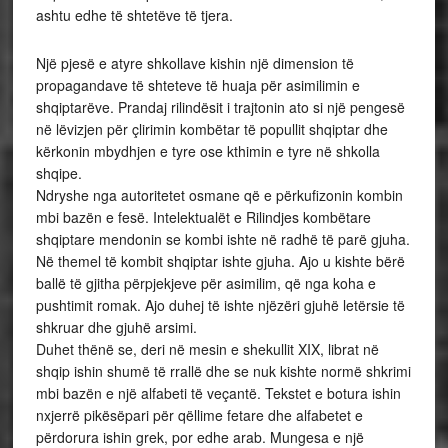
ashtu edhe të shtetëve të tjera.
Një pjesë e atyre shkollave kishin një dimension të
propagandave të shteteve të huaja për asimilimin e
shqiptarëve. Prandaj rilindësit i trajtonin ato si një pengesë
në lëvizjen për çlirimin kombëtar të popullit shqiptar dhe
kërkonin mbydhjen e tyre ose kthimin e tyre në shkolla
shqipe.
Ndryshe nga autoritetet osmane që e përkufizonin kombin
mbi bazën e fesë. Intelektualët e Rilindjes kombëtare
shqiptare mendonin se kombi ishte në radhë të parë gjuha.
Në themel të kombit shqiptar ishte gjuha. Ajo u kishte bërë
ballë të gjitha përpjekjeve për asimilim, që nga koha e
pushtimit romak. Ajo duhej të ishte njëzëri gjuhë letërsie të
shkruar dhe gjuhë arsimi.
Duhet thënë se, deri në mesin e shekullit XIX, librat në
shqip ishin shumë të rrallë dhe se nuk kishte normë shkrimi
mbi bazën e një alfabeti të veçantë. Tekstet e botura ishin
nxjerrë pikësëpari për qëllime fetare dhe alfabetet e
përdorura ishin grek, por edhe arab. Mungesa e një