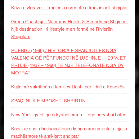
Kriza e vlerave – Tragjedia e vërtetë e tranzicionit shqiptar
Green Coast sjell Nammos Hotels & Resorts në Shqipëri:
Një destinacion i ri lifestyle merr formë në Rivierën
Shqiptare
PUEBLO (1966) / HISTORIA E SPANJOLLES NGA
VALENCIA QË PËRFUNDOI NË LUSHNJE — 29 VJET
PRITJE (1937 – 1966) TË NJË TELEFONATE NGA DY
MOTRAT
Kujtojmë sakrificën e familjes Lleshi për lirinë e Kosovës
SPAÇI NUK E MPOSHTI SHPIRTIN
New York, qyteti që ndryshoi emrin… dhe ndryshoi botën
Kodi zakonor dhe isopolifonia dy nga monumentet e gjalla
madhështore të antikitetit shqiptar