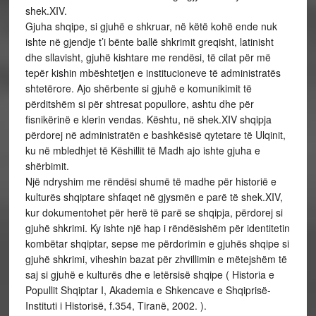
shek.XIV.
Gjuha shqipe, si gjuhë e shkruar, në këtë kohë ende nuk
ishte në gjendje t’i bënte ballë shkrimit greqisht, latinisht
dhe sllavisht, gjuhë kishtare me rendësi, të cilat për më
tepër kishin mbështetjen e institucioneve të administratës
shtetërore. Ajo shërbente si gjuhë e komunikimit të
përditshëm si për shtresat popullore, ashtu dhe për
fisnikërinë e klerin vendas. Kështu, në shek.XIV shqipja
përdorej në administratën e bashkësisë qytetare të Ulqinit,
ku në mbledhjet të Këshillit të Madh ajo ishte gjuha e
shërbimit.
Një ndryshim me rëndësi shumë të madhe për historië e
kulturës shqiptare shfaqet në gjysmën e parë të shek.XIV,
kur dokumentohet për herë të parë se shqipja, përdorej si
gjuhë shkrimi. Ky ishte një hap i rëndësishëm për identitetin
kombëtar shqiptar, sepse me përdorimin e gjuhës shqipe si
gjuhë shkrimi, viheshin bazat për zhvillimin e mëtejshëm të
saj si gjuhë e kulturës dhe e letërsisë shqipe ( Historia e
Popullit Shqiptar I, Akademia e Shkencave e Shqiprisë-
Instituti i Historisë, f.354, Tiranë, 2002. ).