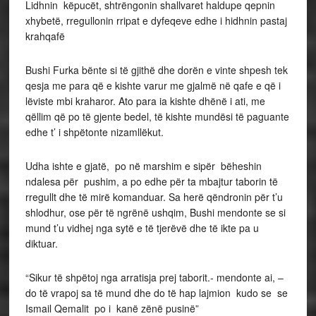
Lidhnin këpucët, shtrëngonin shallvaret haldupe qepnin
xhybetë, rregullonin rripat e dyfeqeve edhe i hidhnin pastaj
krahqafë
Bushi Furka bënte si të gjithë dhe dorën e vinte shpesh tek
qesja me para që e kishte varur me gjalmë në qafe e që i
lëviste mbi kraharor. Ato para ia kishte dhënë i ati, me
qëllim që po të gjente bedel, të kishte mundësi të paguante
edhe t’ i shpëtonte nizamllëkut.
Udha ishte e gjatë, po në marshim e sipër bëheshin
ndalesa për pushim, a po edhe për ta mbajtur taborin të
rregullt dhe të mirë komanduar. Sa herë qëndronin për t’u
shlodhur, ose për të ngrënë ushqim, Bushi mendonte se si
mund t’u vidhej nga sytë e të tjerëvë dhe të ikte pa u
diktuar.
“Sikur të shpëtoj nga arratisja prej taborit.- mendonte ai, –
do të vrapoj sa të mund dhe do të hap lajmion kudo se se
Ismail Qemalit po i kanë zënë pusinë”