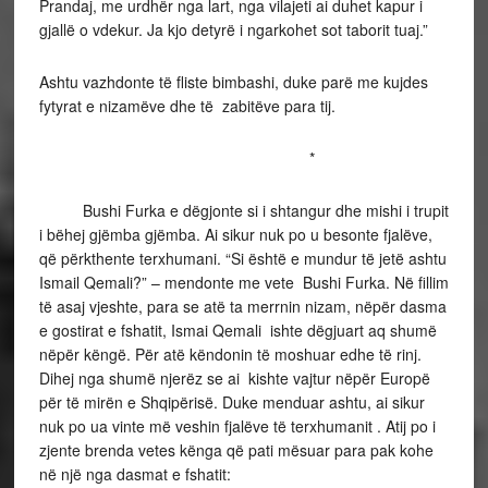
Prandaj, me urdhër nga lart, nga vilajeti ai duhet kapur i
gjallë o vdekur. Ja kjo detyrë i ngarkohet sot taborit tuaj.”
Ashtu vazhdonte të fliste bimbashi, duke parë me kujdes
fytyrat e nizamëve dhe të zabitëve para tij.
*
Bushi Furka e dëgjonte si i shtangur dhe mishi i trupit
i bëhej gjëmba gjëmba. Ai sikur nuk po u besonte fjalëve,
që përkthente terxhumani. “Si është e mundur të jetë ashtu
Ismail Qemali?” – mendonte me vete Bushi Furka. Në fillim
të asaj vjeshte, para se atë ta merrnin nizam, nëpër dasma
e gostirat e fshatit, Ismai Qemali ishte dëgjuart aq shumë
nëpër këngë. Për atë këndonin të moshuar edhe të rinj.
Dihej nga shumë njerëz se ai kishte vajtur nëpër Europë
për të mirën e Shqipërisë. Duke menduar ashtu, ai sikur
nuk po ua vinte më veshin fjalëve të terxhumanit . Atij po i
zjente brenda vetes kënga që pati mësuar para pak kohe
në një nga dasmat e fshatit: