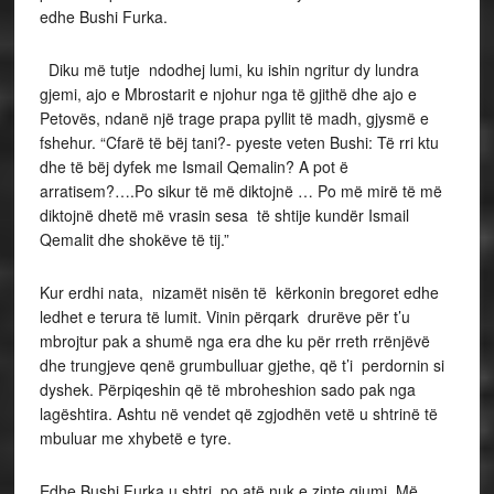
edhe Bushi Furka.
Diku më tutje ndodhej lumi, ku ishin ngritur dy lundra
gjemi, ajo e Mbrostarit e njohur nga të gjithë dhe ajo e
Petovës, ndanë një trage prapa pyllit të madh, gjysmë e
fshehur. “Cfarë të bëj tani?- pyeste veten Bushi: Të rri ktu
dhe të bëj dyfek me Ismail Qemalin? A pot ë
arratisem?….Po sikur të më diktojnë … Po më mirë të më
diktojnë dhetë më vrasin sesa të shtije kundër Ismail
Qemalit dhe shokëve të tij.”
Kur erdhi nata, nizamët nisën të kërkonin bregoret edhe
ledhet e terura të lumit. Vinin përqark drurëve për t’u
mbrojtur pak a shumë nga era dhe ku për rreth rrënjëvë
dhe trungjeve qenë grumbulluar gjethe, që t’i perdornin si
dyshek. Përpiqeshin që të mbroheshion sado pak nga
lagështira. Ashtu në vendet që zgjodhën vetë u shtrinë të
mbuluar me xhybetë e tyre.
Edhe Bushi Furka u shtri, po atë nuk e zinte gjumi. Më