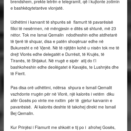
brendshem, prekte letrën e telegramit, që i kujtonte zotimin
e bashkëqytetarëve vlonjatë.
Udhëtimi i karvanit të shpurës së flamurit të pavarësisë
filloi të nesërmen, në mëngjesin e ditës së shtunë, më 23
nëtor. Tok me Ismai Qemalin ndodheshin edhe atdhetarë
të tjerë të shquar, disa e patën shoqëruar edhe në
Bukuresht e në Vjenë. Në të njëjtën kohë u nisën tok me të
drejt Vlorës edhe delegatët e Durrësit, të Krujës, të
Tiranës, të Shijakut. Në rrugë e sipër atij do t’i
bashkoheshin edhe deolëgatet ë Kavajës, te Lushnjës dhe
të Fierit.
Pas disa orë udhëtimi, ndërsa shpura e Ismail Qemalit
vazhdonte rrugën për në Vlorë, një kalorës i vetëm diku
afër Gosës po vinte me nxitim për të gjetur karvanin e
pavarësisë. Ai kalorës deshte të takohej direkt me Ismail
Bej Qemalin.
Kur Prinjësi i Flamurit me shkoët e tij po i afrohej Gosës,