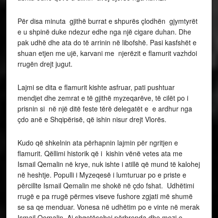
Për disa minuta gjithë burrat e shpurës çlodhën gjymtyrët
e u shpinë duke ndezur edhe nga një cigare duhan. Dhe
pak udhë dhe ata do të arrinin në libofshë. Pasi kasfshët e
shuan etjen me ujë, karvani me njerëzit e flamurit vazhdoi
rrugën drejt jugut.
Lajmi se dita e flamurit kishte asfruar, pati pushtuar
mendjet dhe zemrat e të gjithë myzeqarëve, të cilët po i
prisnin si në një ditë feste tërë delegatët e e ardhur nga
çdo anë e Shqipërisë, që ishin nisur drejt Vlorës.
Kudo që shkelnin ata përhapnin lajmin për ngritjen e
flamurit. Qëllimi historik që i kishin vënë vetes ata me
Ismail Qemalin në krye, nuk ishte i atillë që mund të kalohej
në heshtje. Populli i Myzeqesë i lumturuar po e priste e
përcillte Ismail Qemalin me shokë në çdo fshat. Udhëtimi
rrugë e pa rrugë përmes viseve fushore zgjati më shumë
se sa qe menduar. Vonesa në udhëtim po e vinte në merak
Ismail Qemalin. Ai shqetësohej përbrenda dhe mezi e