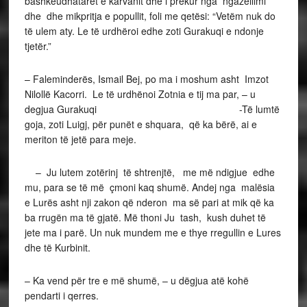
bashkëudhatarët e karvanit dhe i prekur nga ngazëllimi
dhe dhe mikpritja e popullit, foli me qetësi: “Vetëm nuk do
të ulem aty. Le të urdhëroi edhe zoti Gurakuqi e ndonje
tjetër.”
– Faleminderës, Ismail Bej, po ma i moshum asht Imzot
Nilollë Kacorri. Le të urdhënoi Zotnia e tij ma par, – u
degjua Gurakuqi -Të lumtë
goja, zoti Luigj, për punët e shquara, që ka bërë, ai e
meriton të jetë para meje.
– Ju lutem zotërinj të shtrenjtë, me më ndigjue edhe
mu, para se të më çmoni kaq shumë. Andej nga malësia
e Lurës asht nji zakon që nderon ma së pari at mik që ka
ba rrugën ma të gjatë. Më thoni Ju tash, kush duhet të
jete ma i parë. Un nuk mundem me e thye rregullin e Lures
dhe të Kurbinit.
– Ka vend për tre e më shumë, – u dëgjua atë kohë
pendarti i qerres.