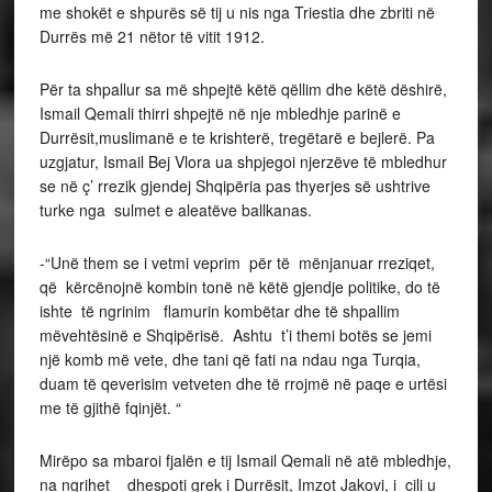
me shokët e shpurës së tij u nis nga Triestia dhe zbriti në
Durrës më 21 nëtor të vitit 1912.
Për ta shpallur sa më shpejtë këtë qëllim dhe këtë dëshirë,
Ismail Qemali thirri shpejtë në nje mbledhje parinë e
Durrësit,muslimanë e te krishterë, tregëtarë e bejlerë. Pa
uzgjatur, Ismail Bej Vlora ua shpjegoi njerzëve të mbledhur
se në ç’ rrezik gjendej Shqipëria pas thyerjes së ushtrive
turke nga sulmet e aleatëve ballkanas.
-“Unë them se i vetmi veprim për të mënjanuar rreziqet,
që kërcënojnë kombin tonë në këtë gjendje politike, do të
ishte të ngrinim flamurin kombëtar dhe të shpallim
mëvehtësinë e Shqipërisë. Ashtu t’i themi botës se jemi
një komb më vete, dhe tani që fati na ndau nga Turqia,
duam të qeverisim vetveten dhe të rrojmë në paqe e urtësi
me të gjithë fqinjët. “
Mirëpo sa mbaroi fjalën e tij Ismail Qemali në atë mbledhje,
na ngrihet dhespoti grek i Durrësit, Imzot Jakovi, i cili u