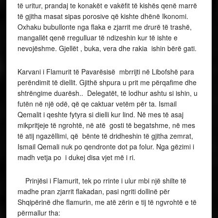
të uritur, prandaj te konakët e vakëfit të kishës qenë marrë
të gjitha masat sipas porosive që kishte dhënë Ikonomi.
Oxhaku bubullonte nga flaka e zjarrit me drurë të trashë,
mangallët qenë rregulluar të ndizeshin kur të ishte e
nevojëshme. Gjellët , buka, vera dhe rakia ishin bërë gati.
Karvani i Flamurit të Pavarësisë mbrrijti në Libofshë para
perëndimit të diellit. Gjithë shpura u prit me përqafime dhe
shtrëngime duarësh.. Delegatët, të lodhur ashtu si ishin, u
futën në një odë, që qe caktuar vetëm për ta. Ismail
Qemalit i qeshte fytyra si dielli kur lind. Në mes të asaj
mikpritjeje të ngrohtë, në atë gosti të begatshme, në mes
të atij ngazëllimi, që bënte të dridheshin të gjitha zemrat,
Ismail Qemali nuk po qendronte dot pa folur. Nga gëzimi i
madh vetja po i dukej disa vjet më i ri.
Prinjësi i Flamurit, tek po rrinte i ulur mbi një shilte të
madhe pran zjarrit flakadan, pasi ngriti dollinë për
Shqipërinë dhe flamurin, me atë zërin e tij të ngvrohtë e të
përmallur tha: