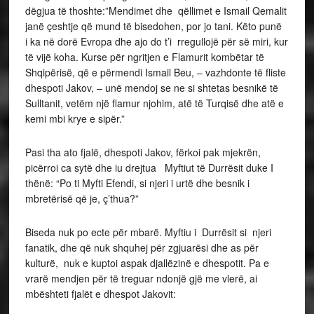
dëgjua të thoshte:”Mendimet dhe qëllimet e Ismail Qemalit
janë çeshtje që mund të bisedohen, por jo tani. Këto punë
i ka në dorë Evropa dhe ajo do t’i rregullojë për së miri, kur
të vijë koha. Kurse për ngritjen e Flamurit kombëtar të
Shqipërisë, që e përmendi Ismail Beu, – vazhdonte të fliste
dhespoti Jakov, – unë mendoj se ne si shtetas besnikë të
Sulltanit, vetëm një flamur njohim, atë të Turqisë dhe atë e
kemi mbi krye e sipër.”
Pasi tha ato fjalë, dhespoti Jakov, fërkoi pak mjekrën,
picërroi ca sytë dhe iu drejtua Myftiut të Durrësit duke I
thënë: “Po ti Myfti Efendi, si njeri i urtë dhe besnik i
mbretërisë që je, ç’thua?”
Biseda nuk po ecte për mbarë. Myftiu i Durrësit si njeri
fanatik, dhe që nuk shquhej për zgjuarësi dhe as për
kulturë, nuk e kuptoi aspak djallëzinë e dhespotit. Pa e
vrarë mendjen për të treguar ndonjë gjë me vlerë, ai
mbështeti fjalët e dhespot Jakovit: