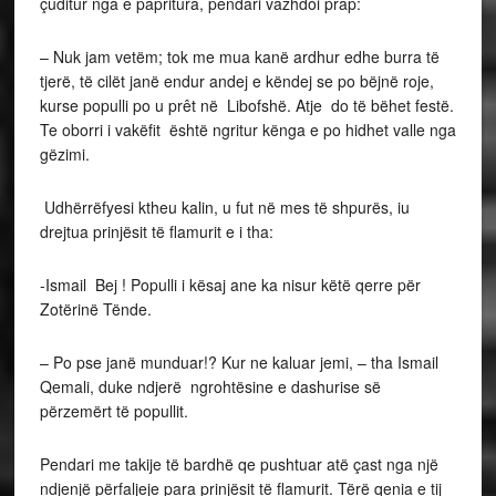
çuditur nga e papritura, pendari vazhdoi prap:
– Nuk jam vetëm; tok me mua kanë ardhur edhe burra të
tjerë, të cilët janë endur andej e këndej se po bëjnë roje,
kurse populli po u prêt në Libofshë. Atje do të bëhet festë.
Te oborri i vakëfit është ngritur kënga e po hidhet valle nga
gëzimi.
Udhërrëfyesi ktheu kalin, u fut në mes të shpurës, iu
drejtua prinjësit të flamurit e i tha:
-Ismail Bej ! Populli i kësaj ane ka nisur këtë qerre për
Zotërinë Tënde.
– Po pse janë munduar!? Kur ne kaluar jemi, – tha Ismail
Qemali, duke ndjerë ngrohtësine e dashurise së
përzemërt të popullit.
Pendari me takije të bardhë qe pushtuar atë çast nga një
ndjenjë përfaljeje para prinjësit të flamurit. Tërë qenia e tij