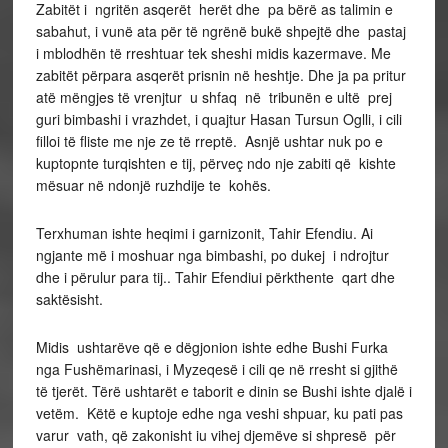
Zabitët i ngritën asqerët herët dhe pa bërë as talimin e
sabahut, i vunë ata për të ngrënë bukë shpejtë dhe pastaj
i mblodhën të rreshtuar tek sheshi midis kazermave. Me
zabitët përpara asqerët prisnin në heshtje. Dhe ja pa pritur
atë mëngjes të vrenjtur u shfaq në tribunën e ultë prej
guri bimbashi i vrazhdet, i quajtur Hasan Tursun Oglli, i cili
filloi të fliste me nje ze të rreptë. Asnjë ushtar nuk po e
kuptopnte turqishten e tij, përveç ndo nje zabiti që kishte
mësuar në ndonjë ruzhdije te kohës.
Terxhuman ishte heqimi i garnizonit, Tahir Efendiu. Ai
ngjante më i moshuar nga bimbashi, po dukej i ndrojtur
dhe i përulur para tij.. Tahir Efendiui përkthente qart dhe
saktësisht.
Midis ushtarëve që e dëgjonion ishte edhe Bushi Furka
nga Fushëmarinasi, i Myzeqesë i cili qe në rresht si gjithë
të tjerët. Tërë ushtarët e taborit e dinin se Bushi ishte djalë i
vetëm. Këtë e kuptoje edhe nga veshi shpuar, ku pati pas
varur vath, që zakonisht iu vihej djemëve si shpresë për