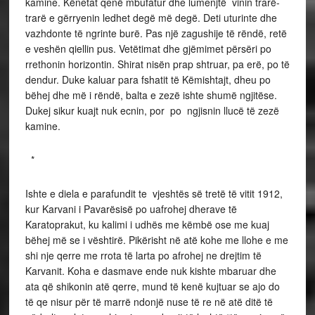
kamine. Kënetat qenë mbufatur dhe lumenjtë vinin trarë-
trarë e gërryenin ledhet degë më degë. Deti uturinte dhe
vazhdonte të ngrinte burë. Pas një zagushije të rëndë, retë
e veshën qiellin pus. Vetëtimat dhe gjëmimet përsëri po
rrethonin horizontin. Shirat nisën prap shtruar, pa erë, po të
dendur. Duke kaluar para fshatit të Këmishtajt, dheu po
bëhej dhe më i rëndë, balta e zezë ishte shumë ngjitëse.
Dukej sikur kuajt nuk ecnin, por po ngjisnin llucë të zezë
kamine.
*
Ishte e diela e parafundit te vjeshtës së tretë të vitit 1912,
kur Karvani i Pavarësisë po uafrohej dherave të
Karatoprakut, ku kalimi i udhës me këmbë ose me kuaj
bëhej më se i vështirë. Pikërisht në atë kohe me llohe e me
shi nje qerre me rrota të larta po afrohej ne drejtim të
Karvanit. Koha e dasmave ende nuk kishte mbaruar dhe
ata që shikonin atë qerre, mund të kenë kujtuar se ajo do
të qe nisur për të marrë ndonjë nuse të re në atë ditë të