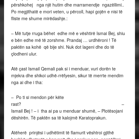
përshkohej nga një hutim dhe marramendje ngazëllimi..
Po megjithatë e mori veten, u përcoll, hapi gojën e nisi të
fliste me shume mirëdashje.:
– Më tutje rruga bëhet edhe më e vështirë Ismai Bej, shiu
e bën edhe më të zorshme. Prandaj … urdhëroni ! Të
paktën sa kohë që bije shi. Nuk dot lageni dhe do të
çlodheni ulur.
Atë çast Ismail Qemali pak si i menduar, vuri dorën te
mjekra dhe shikoi udhë-rrëfyesin, sikur të merrte mendim
nga ai dhe i tha:
– Po ti si mendon për këte
rast? –
Ismail Bej ! – i tha ai pa u menduar shumë, – Plotësojani
dëshirën. Të paktën sa të kalojmë Karatoprakun.
Atëherë prinjësi i udhëtimit të flamurit vështroi gjithë