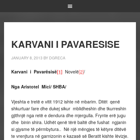
KARVANI I PAVARESISE
JANUARY 8, 2013
BY
DGRECA
Karvani i Pavarësisë
[1]
Novelë
[2]
/
Nga Aristotel Mici/ SHBA/
Vjeshta e tretë e vitit 1912 ishte në mbarim. Ditët qenë
shkurtuar fare dhe dukej sikur mblidheshin dhe tkurreshin
gjithnjë nga retë e dendura dhe mjergulla. Frynte erë jugu
dhe binin shira. Udhët qenë tërë baltë dhe fushat ngjanin
si gjysme të përmbytura.. Në një mëngjes të këtyre ditëvë
te vrenjtura në garnizonin e kazasë së Beratit kishte lëvizje.