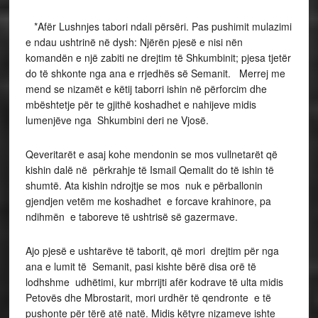
*Afër Lushnjes tabori ndali përsëri. Pas pushimit mulazimi
e ndau ushtrinë në dysh: Njërën pjesë e nisi nën
komandën e një zabiti ne drejtim të Shkumbinit; pjesa tjetër
do të shkonte nga ana e rrjedhës së Semanit. Merrej me
mend se nizamët e këtij taborri ishin në përforcim dhe
mbështetje për te gjithë koshadhet e nahijeve midis
lumenjëve nga Shkumbini deri ne Vjosë.
Qeveritarët e asaj kohe mendonin se mos vullnetarët që
kishin dalë në përkrahje të Ismail Qemalit do të ishin të
shumtë. Ata kishin ndrojtje se mos nuk e përballonin
gjendjen vetëm me koshadhet e forcave krahinore, pa
ndihmën e taboreve të ushtrisë së gazermave.
Ajo pjesë e ushtarëve të taborit, që mori drejtim për nga
ana e lumit të Semanit, pasi kishte bërë disa orë të
lodhshme udhëtimi, kur mbrrijti afër kodrave të ulta midis
Petovës dhe Mbrostarit, mori urdhër të qendronte e të
pushonte për tërë atë natë. Midis këtyre nizameve ishte