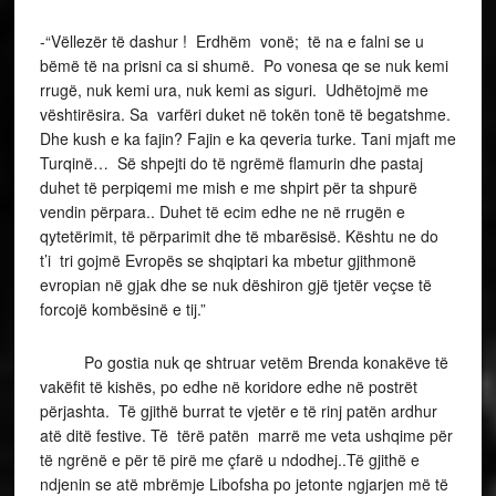
-“Vëllezër të dashur ! Erdhëm vonë; të na e falni se u
bëmë të na prisni ca si shumë. Po vonesa qe se nuk kemi
rrugë, nuk kemi ura, nuk kemi as siguri. Udhëtojmë me
vështirësira. Sa varfëri duket në tokën tonë të begatshme.
Dhe kush e ka fajin? Fajin e ka qeveria turke. Tani mjaft me
Turqinë… Së shpejti do të ngrëmë flamurin dhe pastaj
duhet të perpiqemi me mish e me shpirt për ta shpurë
vendin përpara.. Duhet të ecim edhe ne në rrugën e
qytetërimit, të përparimit dhe të mbarësisë. Kështu ne do
t’i tri gojmë Evropës se shqiptari ka mbetur gjithmonë
evropian në gjak dhe se nuk dëshiron gjë tjetër veçse të
forcojë kombësinë e tij.”
Po gostia nuk qe shtruar vetëm Brenda konakëve të
vakëfit të kishës, po edhe në koridore edhe në postrët
përjashta. Të gjithë burrat te vjetër e të rinj patën ardhur
atë ditë festive. Të tërë patën marrë me veta ushqime për
të ngrënë e për të pirë me çfarë u ndodhej..Të gjithë e
ndjenin se atë mbrëmje Libofsha po jetonte ngjarjen më të