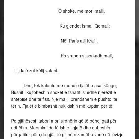
O shokë, më mori malli,
Ku gjendet Ismail Qemali;
Në Paris atij Krajli,
Po vrapon si sorkadh mali,
T’i dalë zot këtij vatani.
Dhe, tek kalonte me mendje fjalët e asaj kënge,
Bushit i kujtoheshin shokët e fshatit si edhe njerëzit e
shtëpisë dhe te fisit. Një mall i brendshëm e pushtoi të
tërin. Fjalët e bimbashit nuk kishin më kuptim për të.
Po gjithësesi tabori mori urdhërin që të bëhej gati për
udhëtim. Marshimi do të ishte i gjatë dhe duheshin
përgatitur për çdo gjë. Të gjithë nizamët u vunë në lëvizje.