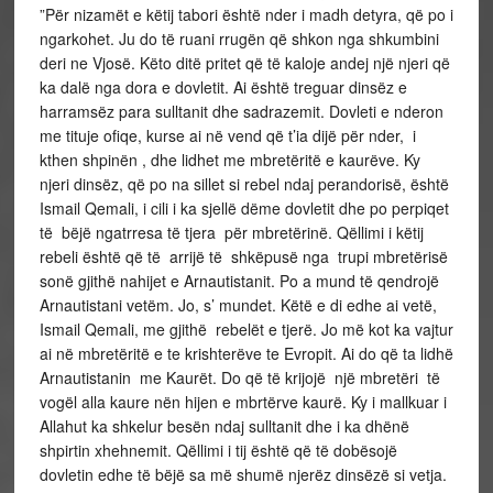
”Për nizamët e këtij tabori është nder i madh detyra, që po i
ngarkohet. Ju do të ruani rrugën që shkon nga shkumbini
deri ne Vjosë. Këto ditë pritet që të kaloje andej një njeri që
ka dalë nga dora e dovletit. Ai është treguar dinsëz e
harramsëz para sulltanit dhe sadrazemit. Dovleti e nderon
me tituje ofiqe, kurse ai në vend që t’ia dijë për nder, i
kthen shpinën , dhe lidhet me mbretëritë e kaurëve. Ky
njeri dinsëz, që po na sillet si rebel ndaj perandorisë, është
Ismail Qemali, i cili i ka sjellë dëme dovletit dhe po perpiqet
të bëjë ngatrresa të tjera për mbretërinë. Qëllimi i këtij
rebeli është që të arrijë të shkëpusë nga trupi mbretërisë
sonë gjithë nahijet e Arnautistanit. Po a mund të qendrojë
Arnautistani vetëm. Jo, s’ mundet. Këtë e di edhe ai vetë,
Ismail Qemali, me gjithë rebelët e tjerë. Jo më kot ka vajtur
ai në mbretëritë e te krishterëve te Evropit. Ai do që ta lidhë
Arnautistanin me Kaurët. Do që të krijojë një mbretëri të
vogël alla kaure nën hijen e mbrtërve kaurë. Ky i mallkuar i
Allahut ka shkelur besën ndaj sulltanit dhe i ka dhënë
shpirtin xhehnemit. Qëllimi i tij është që të dobësojë
dovletin edhe të bëjë sa më shumë njerëz dinsëzë si vetja.