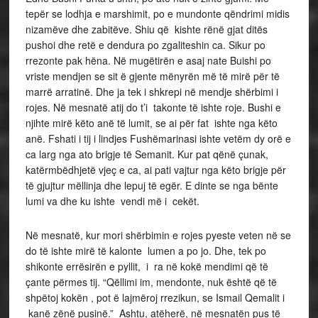
tepër se lodhja e marshimit, po e mundonte qëndrimi midis
nizamëve dhe zabitëve. Shiu që kishte rënë gjat ditës
pushoi dhe retë e dendura po zgaliteshin ca. Sikur po
rrezonte pak hëna. Në mugëtirën e asaj nate Buishi po
vriste mendjen se sit ë gjente mënyrën më të mirë për të
marrë arratinë. Dhe ja tek i shkrepi në mendje shërbimi i
rojes. Në mesnatë atij do t’i takonte të ishte roje. Bushi e
njihte mirë këto anë të lumit, se ai për fat ishte nga këto
anë. Fshati i tij i lindjes Fushëmarinasi ishte vetëm dy orë e
ca larg nga ato brigje të Semanit. Kur pat qënë çunak,
katërmbëdhjetë vjeç e ca, ai pati vajtur nga këto brigje për
të gjujtur mëllinja dhe lepuj të egër. E dinte se nga bënte
lumi va dhe ku ishte vendi më i cekët.
Në mesnatë, kur mori shërbimin e rojes pyeste veten në se
do të ishte mirë të kalonte lumen a po jo. Dhe, tek po
shikonte errësirën e pyllit, i ra në kokë mendimi që të
çante përmes tij. “Qëllimi im, mendonte, nuk është që të
shpëtoj kokën , pot ë lajmëroj rrezikun, se Ismail Qemalit i
kanë zënë pusinë.” Ashtu, atëherë, në mesnatën pus të