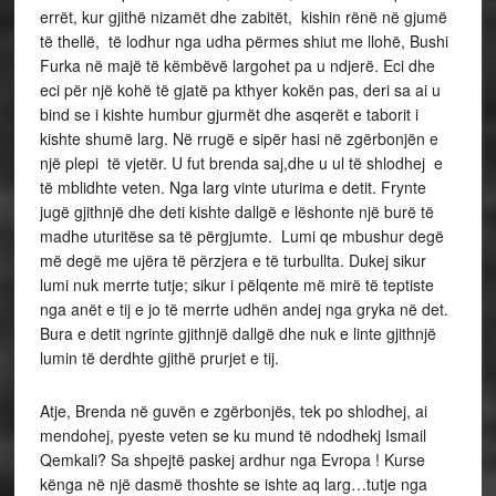
errët, kur gjithë nizamët dhe zabitët, kishin rënë në gjumë
të thellë, të lodhur nga udha përmes shiut me llohë, Bushi
Furka në majë të këmbëvë largohet pa u ndjerë. Eci dhe
eci për një kohë të gjatë pa kthyer kokën pas, deri sa ai u
bind se i kishte humbur gjurmët dhe asqerët e taborit i
kishte shumë larg. Në rrugë e sipër hasi në zgërbonjën e
një plepi të vjetër. U fut brenda saj,dhe u ul të shlodhej e
të mblidhte veten. Nga larg vinte uturima e detit. Frynte
jugë gjithnjë dhe deti kishte dallgë e lëshonte një burë të
madhe uturitëse sa të përgjumte. Lumi qe mbushur degë
më degë me ujëra të përzjera e të turbullta. Dukej sikur
lumi nuk merrte tutje; sikur i pëlqente më mirë të teptiste
nga anët e tij e jo të merrte udhën andej nga gryka në det.
Bura e detit ngrinte gjithnjë dallgë dhe nuk e linte gjithnjë
lumin të derdhte gjithë prurjet e tij.
Atje, Brenda në guvën e zgërbonjës, tek po shlodhej, ai
mendohej, pyeste veten se ku mund të ndodhekj Ismail
Qemkali? Sa shpejtë paskej ardhur nga Evropa ! Kurse
kënga në një dasmë thoshte se ishte aq larg…tutje nga