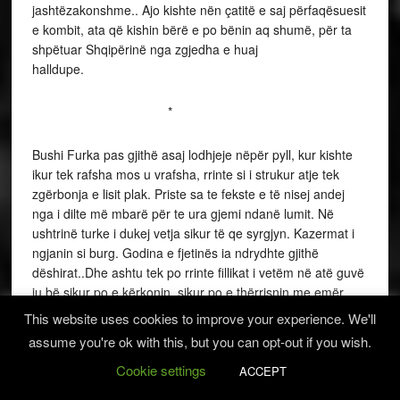
jashtëzakonshme.. Ajo kishte nën çatitë e saj përfaqësuesit
e kombit, ata që kishin bërë e po bënin aq shumë, për ta
shpëtuar Shqipërinë nga zgjedha e huaj
halldupe.
*
Bushi Furka pas gjithë asaj lodhjeje nëpër pyll, kur kishte
ikur tek rafsha mos u vrafsha, rrinte si i strukur atje tek
zgërbonja e lisit plak. Priste sa te fekste e të nisej andej
nga i dilte më mbarë për te ura gjemi ndanë lumit. Në
ushtrinë turke i dukej vetja sikur të qe syrgjyn. Kazermat i
ngjanin si burg. Godina e fjetinës ia ndrydhte gjithë
dëshirat..Dhe ashtu tek po rrinte fillikat i vetëm në atë guvë
iu bë sikur po e kërkonin, sikur po e thërrisnin me emër.
Për një çast u ngjeth dhe filloi të dyshonte se mos zabitët
This website uses cookies to improve your experience. We'll
do të kishin urdhëruar nizamë të taborit për ta gjetur kudo
assume you're ok with this, but you can opt-out if you wish.
që të ishte. Atë kohë shtrëngoi dyfekun nga gryka dhe
Cookie settings
mbante veshët pipëz, për të kapur ndonjë fjalë. Po asgje
ACCEPT
nuk dëgjohej perveç degëve që shushurinin nga fërkimi