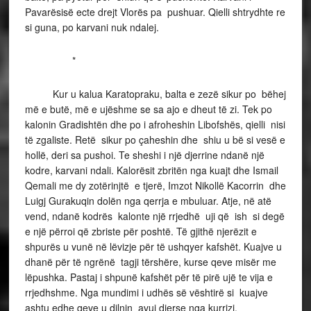
Pavarësisë ecte drejt Vlorës pa pushuar. Qielli shtrydhte re
si guna, po karvani nuk ndalej.
*
Kur u kalua Karatopraku, balta e zezë sikur po bëhej
më e butë, më e ujëshme se sa ajo e dheut të zi. Tek po
kalonin Gradishtën dhe po i afroheshin Libofshës, qielli nisi
të zgaliste. Retë sikur po çaheshin dhe shiu u bë si vesë e
hollë, deri sa pushoi. Te sheshi i një djerrine ndanë një
kodre, karvani ndali. Kalorësit zbritën nga kuajt dhe Ismail
Qemali me dy zotërinjtë e tjerë, Imzot Nikollë Kacorrin dhe
Luigj Gurakuqin dolën nga qerrja e mbuluar. Atje, në atë
vend, ndanë kodrës kalonte një rrjedhë uji që ish si degë
e një përroi që zbriste për poshtë. Të gjithë njerëzit e
shpurës u vunë në lëvizje për të ushqyer kafshët. Kuajve u
dhanë për të ngrënë tagji tërshëre, kurse qeve misër me
lëpushka. Pastaj i shpunë kafshët për të pirë ujë te vija e
rrjedhshme. Nga mundimi i udhës së vështirë si kuajve
ashtu edhe qeve u dilnin avuj djerse nga kurrizi.