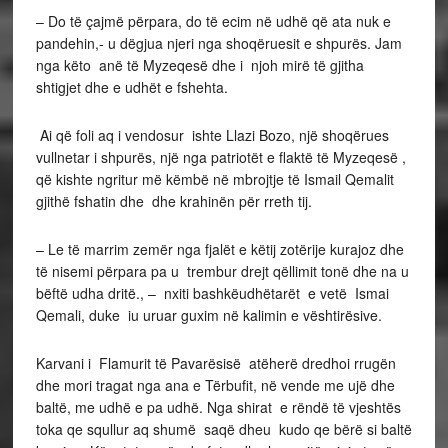
– Do të çajmë përpara, do të ecim në udhë që ata nuk e
pandehin,- u dëgjua njeri nga shoqëruesit e shpurës. Jam
nga këto anë të Myzeqesë dhe i njoh mirë të gjitha
shtigjet dhe e udhët e fshehta.
Ai që foli aq i vendosur ishte Llazi Bozo, një shoqërues
vullnetar i shpurës, një nga patriotët e flaktë të Myzeqesë ,
që kishte ngritur më këmbë në mbrojtje të Ismail Qemalit
gjithë fshatin dhe dhe krahinën për rreth tij.
– Le të marrim zemër nga fjalët e këtij zotërije kurajoz dhe
të nisemi përpara pa u trembur drejt qëllimit tonë dhe na u
bëftë udha dritë., – nxiti bashkëudhëtarët e vetë Ismai
Qemali, duke iu uruar guxim në kalimin e vështirësive.
Karvani i Flamurit të Pavarësisë atëherë dredhoi rrugën
dhe mori tragat nga ana e Tërbufit, në vende me ujë dhe
baltë, me udhë e pa udhë. Nga shirat e rëndë të vjeshtës
toka qe squllur aq shumë saqë dheu kudo qe bërë si baltë