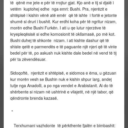
të qënë me jete e për të rrojtur gjat. Kjo anë e tij si djalë i
vetëm kuptohej edhe nga emri: Bushi. Pra, njerëzit e
shtëpisë i kishin vënë atë emër që të ishte i fortë e jetonte
shumë si druri i bushit. Kur erdhi koha për të ngritur nizam,
morën edhe Bushi Furkën. I ati u qe lutur njerzëve të
kryepleqësisë si edhe komosionit të okllamasë, po më kot.
Bushi duhej të shkonte nizam. i ati kishte dashur që të
shiste qetë e parmendës e të paguante një njeri që të vinte
bedel për të, po askush nuk kishte dale bedel në vend të tij
për ta zëvendësuar.
Sidoqoftë, njerëzit e shtëpisë, e sidomos e ëma, u gëzuan
kur morën vesh se Bushin nuk e kishin shpur larg, andej
tutje nga Anadolli, a po nga vendet e Arabistanit. Ai do të
shërbente si nizam në ushtrinë e vilajetit, në një tabor, që
qëndronte brenda kazasë.
*
Terxhumani vazhdonte të përkthente fjalën e bimbashit: