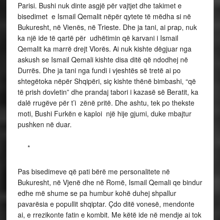
Parisi. Bushi nuk dinte asgjë për vajtjet dhe takimet e
bisedimet e Ismail Qemalit nëpër qytete të mëdha si në
Bukuresht, në Vienës, në Trieste. Dhe ja tani, ai prap, nuk
ka një ide të qartë për udhëtimin që karvani i Ismail
Qemalit ka marrë drejt Vlorës. Ai nuk kishte dëgjuar nga
askush se Ismail Qemali kishte disa ditë që ndodhej në
Durrës. Dhe ja tani nga fundi i vjeshtës së tretë ai po
shtegëtoka nëpër Shqipëri, siç kishte thënë bimbashi, “që
të prish dovletin” dhe prandaj tabori i kazasë së Beratit, ka
dalë rrugëve për t’i zënë pritë. Dhe ashtu, tek po thekste
moti, Bushi Furkën e kaploi një hije gjumi, duke mbajtur
pushken në duar.
*
Pas bisedimeve që pati bërë me personalitete në
Bukuresht, në Vjenë dhe në Romë, Ismail Qemali qe bindur
edhe më shume se pa humbur kohë duhej shpallur
pavarësia e popullit shqiptar. Çdo ditë vonesë, mendonte
ai, e rrezikonte fatin e kombit. Me këtë ide në mendje ai tok