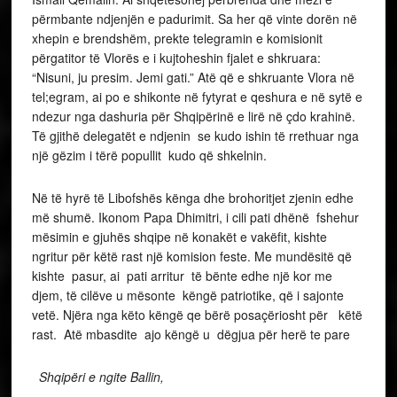
përmbante ndjenjën e padurimit. Sa her që vinte dorën në
xhepin e brendshëm, prekte telegramin e komisionit
përgatitor të Vlorës e i kujtoheshin fjalet e shkruara:
“Nisuni, ju presim. Jemi gati.” Atë që e shkruante Vlora në
tel;egram, ai po e shikonte në fytyrat e qeshura e në sytë e
ndezur nga dashuria për Shqipërinë e lirë në çdo krahinë.
Të gjithë delegatët e ndjenin se kudo ishin të rrethuar nga
një gëzim i tërë popullit kudo që shkelnin.
Në të hyrë të Libofshës kënga dhe brohoritjet zjenin edhe
më shumë. Ikonom Papa Dhimitri, i cili pati dhënë fshehur
mësimin e gjuhës shqipe në konakët e vakëfit, kishte
ngritur për këtë rast një komision feste. Me mundësitë që
kishte pasur, ai pati arritur të bënte edhe një kor me
djem, të cilëve u mësonte këngë patriotike, që i sajonte
vetë. Njëra nga këto këngë qe bërë posaçëriosht për këtë
rast. Atë mbasdite ajo këngë u dëgjua për herë te pare
Shqipëri e ngite Ballin,