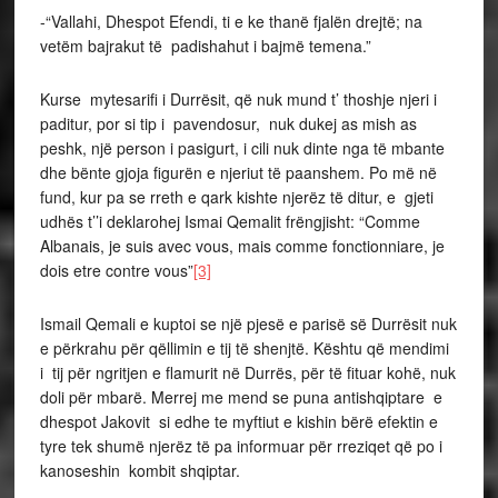
-“Vallahi, Dhespot Efendi, ti e ke thanë fjalën drejtë; na
vetëm bajrakut të padishahut i bajmë temena.”
Kurse mytesarifi i Durrësit, që nuk mund t’ thoshje njeri i
paditur, por si tip i pavendosur, nuk dukej as mish as
peshk, një person i pasigurt, i cili nuk dinte nga të mbante
dhe bënte gjoja figurën e njeriut të paanshem. Po më në
fund, kur pa se rreth e qark kishte njerëz të ditur, e gjeti
udhës t’’i deklarohej Ismai Qemalit frëngjisht: “Comme
Albanais, je suis avec vous, mais comme fonctionniare, je
dois etre contre vous”
[3]
Ismail Qemali e kuptoi se një pjesë e parisë së Durrësit nuk
e përkrahu për qëllimin e tij të shenjtë. Kështu që mendimi
i tij për ngritjen e flamurit në Durrës, për të fituar kohë, nuk
doli për mbarë. Merrej me mend se puna antishqiptare e
dhespot Jakovit si edhe te myftiut e kishin bërë efektin e
tyre tek shumë njerëz të pa informuar për rreziqet që po i
kanoseshin kombit shqiptar.