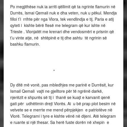
Po megjithëse nuk ia arriti qëllimit që ta ngrinte flamurin në
Durrës, Ismai Qemali nuk e dha veten, nuk u pëkul. Mendja
filloi t’i rrihte për nga Vlora, tek vendlindja e tij. Paria e atij
qyteti i kishte bërë ftesë me telegram që kur ishte në
Trieste . Vlonjatët me krenari dhe vendosmëri e prisnin që
t’u vinte atje, në shtëpinë e tij dhe ashtu të ngrinin së
bashku flamurin.
*
Dy ditë më vonë, pas mbledhjes me parinë e Durrësit, kur
Ismail Qemali vajti ne gjelltore për të ngrënë darkë,
njerëzit e shpurës së tij i thanë se kuajt e karvanit qenë
gati për udhëtimin drejt Vlorës. Ai u bë prap plot besim në
vetvete se e merrte me mend përpjekjen e patriotëve në
Vlorë. Telegrami i tyre e kishte vënë në dijeni. Atë telegram
e ruante si një thesar. Sa herë fuste dorën në xhepin e