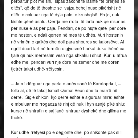
përbaltur plot me shi, sipas zakonit të lashtë “të prerjes së
ditës”, që do të thoshte se vajza behej nuse pikërisht në
ditën e caktuar nga të dyja palet e krushqisë. Po jo, nuk
kishte qënë ashtu. Qerrja me rrota të larta nuk qe nisur as
për nuse e as për pajë. Pendari, që po hiqte qetë për dore
me hosten, e ndali qerren në mes të udhës. Vuri hostenin
në vrimën e qajkës dhe doli para shpures se kalorsëve. Ai
ngriti duart lart në formën e gjyusmë harkut duke thënë ca
fjalë që nuk merreshin vesh nga shkaku i shiut. Kur u afrua
edhe më, pendari vuri një dorë në zemër dhe me dorën
tjetrër takoi udhë-rrëfyesin.
– Jam i dërguar nga paria e anës sonë të Karatoprkut, –
folio ai, që të takoj Ismail Qemal Beun dhe ta marrë në
qerre. Siç e shikon kjo qerre është e siguruar mirë: është
e mbuluar me rrogaoza të rinj që nuk i hyn asnjë pikë shiu;
kurse në shtratin e saj janë shtruar dyshekë dhe qilima me
thekë.
Kur udhë-rrëfyesi po e dëgjonte dhe po shikonte pak si i