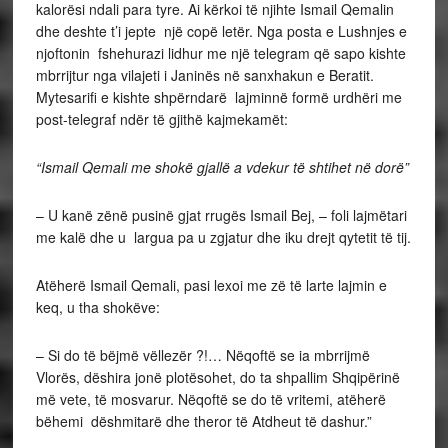
kalorësi ndali para tyre. Ai kërkoi të njihte Ismail Qemalin
dhe deshte t’i jepte një copë letër. Nga posta e Lushnjes e
njoftonin fshehurazi lidhur me një telegram që sapo kishte
mbrrijtur nga vilajeti i Janinës në sanxhakun e Beratit.
Mytesarifi e kishte shpërndarë lajminnë formë urdhëri me
post-telegraf ndër të gjithë kajmekamët:
“Ismail Qemali me shokë gjallë a vdekur të shtihet në dorë”
– U kanë zënë pusinë gjat rrugës Ismail Bej, – foli lajmëtari
me kalë dhe u largua pa u zgjatur dhe iku drejt qytetit të tij.
Atëherë Ismail Qemali, pasi lexoi me zë të larte lajmin e
keq, u tha shokëve:
– Si do të bëjmë vëllezër ?!… Nëqoftë se ia mbrrijmë
Vlorës, dëshira jonë plotësohet, do ta shpallim Shqipërinë
më vete, të mosvarur. Nëqoftë se do të vritemi, atëherë
bëhemi dëshmitarë dhe theror të Atdheut të dashur.”