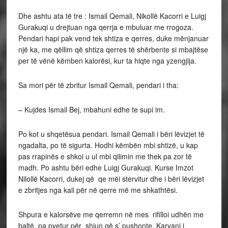
Dhe ashtu ata të tre : Ismail Qemali, Nikollë Kacorri e Luigj
Gurakuqi u drejtuan nga qerrja e mbuluar me rrogoza.
Pendari hapi pak vend tek shtiza e qerres, duke mënjanuar
një ka, me qëllim që shtiza qerres të shërbente si mbajtëse
per të vënë këmben kalorësi, kur ta hiqte nga yzengjija.
Sa mori për të zbritur Ismail Qemali, pendari i tha:
– Kujdes Ismail Bej, mbahuni edhe te supi im.
Po kot u shqetësua pendari. Ismail Qemali i bëri lëvizjet të
ngadalta, po të sigurta. Hodhi këmbën mbi shtizë, u kap
pas rrapinës e shkoi u ul mbi qilimin me thek pa zor të
madh. Po ashtu bëri edhe Luigj Gurakuqi. Kurse Imzot
Nilollë Kacorri, dukej që qe mëi stervitur dhe i bëri lëvizjet
e zbritjes nga kali për në qerre më me shkathtësi.
Shpura e kalorsëve me qerremn në mes rifilloi udhën me
baltë, pa pyetur për shiun që s’ pushonte. Karvani i