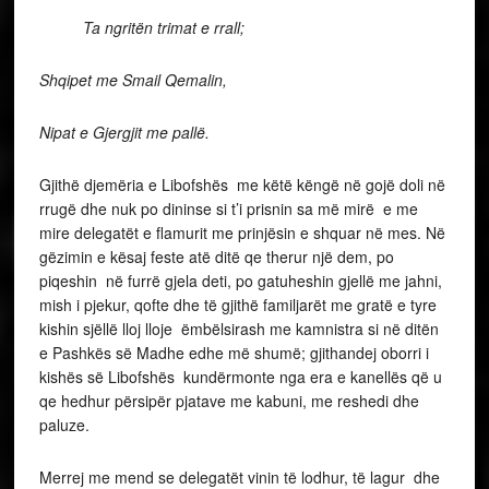
Ta ngritën trimat e rrall;
Shqipet me Smail Qemalin,
Nipat e Gjergjit me pallë.
Gjithë djemëria e Libofshës me këtë këngë në gojë doli në
rrugë dhe nuk po dininse si t’i prisnin sa më mirë e me
mire delegatët e flamurit me prinjësin e shquar në mes. Në
gëzimin e kësaj feste atë ditë qe therur një dem, po
piqeshin në furrë gjela deti, po gatuheshin gjellë me jahni,
mish i pjekur, qofte dhe të gjithë familjarët me gratë e tyre
kishin sjëllë lloj lloje ëmbëlsirash me kamnistra si në ditën
e Pashkës së Madhe edhe më shumë; gjithandej oborri i
kishës së Libofshës kundërmonte nga era e kanellës që u
qe hedhur përsipër pjatave me kabuni, me reshedi dhe
paluze.
Merrej me mend se delegatët vinin të lodhur, të lagur dhe