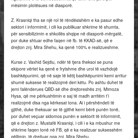
mësimin plotësues në diasporë.
Z. Krasniqi tha se një rol të rëndësishëm e ka pasur edhe
sektori i informimit, i cili ka publikuar shkrime të shumta,
për sensibilizimin e shkollës shqipe në diasporë-mërgatë,
por duke shtuar edhe faqen në fb. të KKAD-së, që e
drejton znj. Mira Shehu, ka qenë 100% e realizueshme.
Kurse z. Vaxhid Sejdiu, ndër të tjera theksoi se puna
ekipore vërtet ka qenë e frytshme dhe uroi të vazhdojë
bashkëpunimi, që në saje të këtij bashkëpunimi kemi arritur
shumë suksese të realizojmë deri këtu. Po ashtu duhet të
jemi falënderues QBD-së dhe drejtoreshës znj. Mimoza
Hysa, që me përkushtimin e saj të madh arritëm t’i
realizojmë disa nga kërkesat tona. Ai i përshëndeti të
gjithë, duke theksuar se të gjithë kemi bërë punën tonë,
por duhet veçuar sidomos punën e sektorit të informimit,
që e drejton z. Mustafë Krasniqi, i cili i e ka mbushur me
shkrime faqen tonë në FB, që e ka realizuar suksesshëm
qëllimin, të drejtuar nga znj. Mira Shehu.