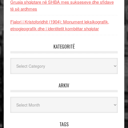
Gruaja shqiptare në SHBA mes sukseseve dhe sfidave
të së ardhmes
Fjalori i Kristoforidhit (1904): Monument leksikografik,
etnogjeografik dhe i identitetit kombëtar shqiptar
KATEGORITË
Kategoritë
ARKIV
Arkiv
TAGS