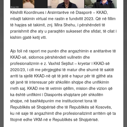
Këshilli Koordinues i Arsimtarëve në Diasporë – KKAD,
mbajti takimin virtual me rastin e fundvitit 2023. Që në fillim
të hapjes së takimit, znj. Mira Shehu, i përshëndeti të
pranishmit dhe aty u paraqitën sukseset dhe sfidat, të cilat i
kishim gjatë ketij viti.
Ajo foli në raport me punën dhe angazhimin e anëtarëve të
KKAD-së, sidomos përshëndeti vullnetin dhe
profesionalizmin e z. Vaxhid Sejdiut – kryetar i KKAD-së
2020/23, i
cili me përgjegjësi të matur dhe shumë të saktë
arriti ta sjellë KKAD-në që të jetë e hapur për të gjithë ata
që janë të interesuar për shkollën shqipe dhe unifikimin
rreth saj. KKAD me të vetmin qëllim, mision dhe vizion që
ka është unifikimi i Diasporës shqiptare për shkollën
shqipe, në bashkëpunim me institucionet tona të
Republikës së Shqipërisë dhe të Republikës së Kosovës,
ku në saje të angazhimit dhe profesionalizimit arritëm që ta
fitojmë edhe VKM-në e Republikës së Shqipërisë.