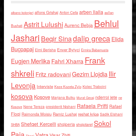
arben llalla
alfons Grishaj
Anton Cefa
asllan
albano kolonjari
Behlul
Astrit Lulushi
Aurenc Bebja
Bushati
Jashari
dalip greca
Beqir Sina
Elida
Buçpapaj
Enver Bytyci
Elmi Berisha
Ermira Babamusta
Frank
Eugjen Merlika
Fahri Xharra
shkreli
Ilir
Gezim Llojdia
Fritz radovani
Levonja
Interviste
Kolec Traboini
Keze Kozeta Zylo
kosova
Kosove
nderroi jete
Marjana Bulku
ne
Murat Gecaj
Rafaela Prifti
Rafael
Nene Tereza
Kosove
presidenti Nishani
Floqi
Raimonda Moisiu
Ramiz Lushaj
reshat kripa
Sadik Elshani
Sokol
Shefqet Kercelli
shqiperia
shqiptaret
SHBA
Paja
Vatra
Visar Zhiti
Thaci