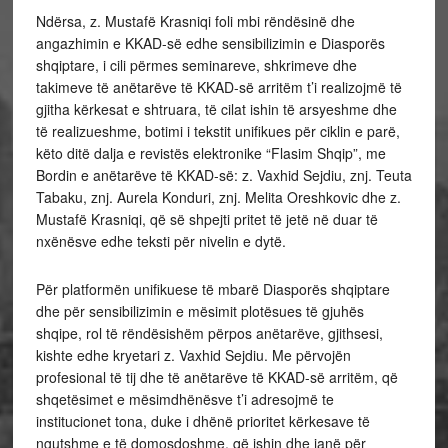
Ndërsa, z. Mustafë Krasniqi foli mbi rëndësinë dhe
angazhimin e KKAD-së edhe sensibilizimin e Diasporës
shqiptare, i cili përmes seminareve, shkrimeve dhe
takimeve të anëtarëve të KKAD-së arritëm t’i realizojmë të
gjitha kërkesat e shtruara, të cilat ishin të arsyeshme dhe
të realizueshme, botimi i tekstit unifikues për ciklin e parë,
këto ditë dalja e revistës elektronike “Flasim Shqip”, me
Bordin e anëtarëve të KKAD-së: z. Vaxhid Sejdiu, znj. Teuta
Tabaku, znj. Aurela Konduri, znj. Melita Oreshkovic dhe z.
Mustafë Krasniqi, që së shpejti pritet të jetë në duar të
nxënësve edhe teksti për nivelin e dytë.
Për platformën unifikuese të mbarë Diasporës shqiptare
dhe për sensibilizimin e mësimit plotësues të gjuhës
shqipe, rol të rëndësishëm përpos anëtarëve, gjithsesi,
kishte edhe kryetari z. Vaxhid Sejdiu. Me përvojën
profesional të tij dhe të anëtarëve të KKAD-së arritëm, që
shqetësimet e mësimdhënësve t’i adresojmë te
institucionet tona, duke i dhënë prioritet kërkesave të
ngutshme e të domosdoshme, që ishin dhe janë për