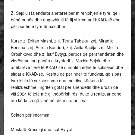
Z. Sejdiu i falënderoi anëtarët për mirënjohjen e tyre, që i
bënë punës dhe angazhimit të tij si kryetar i KKAD-së dhe
për punën e tyre të palodhur!
Kurse z. Dritan Mashi, znj. Teuta Tabaku, znj. Miradije
Berisha, znj. Aurela Konduri, znj. Anila Kadija, znj. Melita
Oroshkoviq dhe z. Isuf Bytyçi, përpos që përshëndetën dhe
vlerësuan lart punën e kryetarit z. Vaxhid Sejdiu dhe
anëtarëve tjerë të KKAD-së u ndalën edhe te sukseset dhe
sfidat e KKAD-së. Kështu që për nder të fundvitit, që sipas
tyre ishin të suksesshme dhe me disa kërkesa të
realizueshme i ngritën gotat për shëndetin dhe uruan që
viti 2024 të jetë më gjithëpërfshirës, duke u realizuar edhe
ato kërkesa që janë në sirtarin e pritjes.
Sektori për informim:
Mustafë Krasniqi dhe Isuf Bytyçi