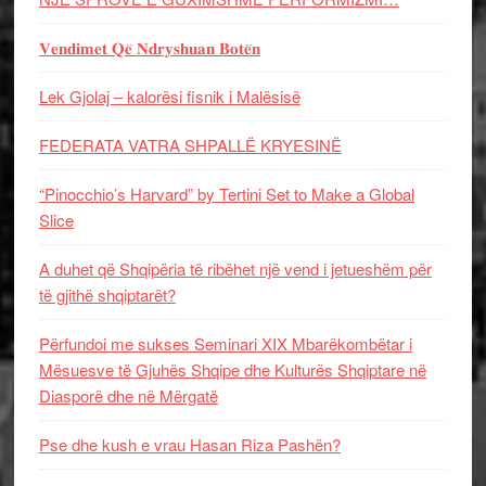
𝐕𝐞𝐧𝐝𝐢𝐦𝐞𝐭 𝐐𝐞̈ 𝐍𝐝𝐫𝐲𝐬𝐡𝐮𝐚𝐧 𝐁𝐨𝐭𝐞̈𝐧
Lek Gjolaj – kalorësi fisnik i Malësisë
FEDERATA VATRA SHPALLË KRYESINË
“Pinocchio’s Harvard” by Tertini Set to Make a Global
Slice
A duhet që Shqipëria të ribëhet një vend i jetueshëm për
të gjithë shqiptarët?
Përfundoi me sukses Seminari XIX Mbarëkombëtar i
Mësuesve të Gjuhës Shqipe dhe Kulturës Shqiptare në
Diasporë dhe në Mërgatë
Pse dhe kush e vrau Hasan Riza Pashën?