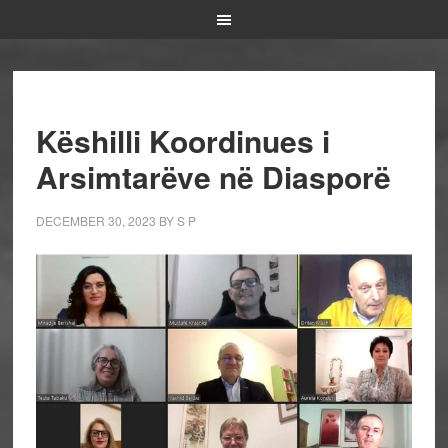
Këshilli Koordinues i
Arsimtarëve në Diasporë
DECEMBER 30, 2023
BY
S P