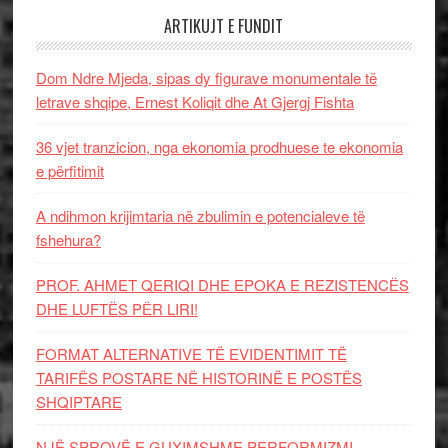
ARTIKUJT E FUNDIT
Dom Ndre Mjeda, sipas dy figurave monumentale të
letrave shqipe, Ernest Koliqit dhe At Gjergj Fishta
36 vjet tranzicion, nga ekonomia prodhuese te ekonomia
e përfitimit
A ndihmon krijimtaria në zbulimin e potencialeve të
fshehura?
PROF. AHMET QERIQI DHE EPOKA E REZISTENCЁS
DHE LUFTЁS PЁR LIRI!
FORMAT ALTERNATIVE TË EVIDENTIMIT TË
TARIFËS POSTARE NË HISTORINË E POSTËS
SHQIPTARE
NJË SPROVË E GUXIMSHME PERFORMIZMI…