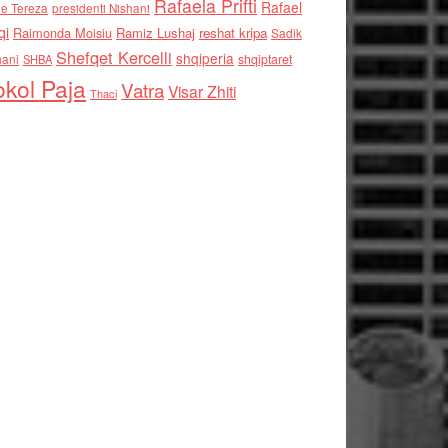
Rafaela Prifti
Rafael
e Tereza
presidenti Nishani
qi
Raimonda Moisiu
Ramiz Lushaj
reshat kripa
Sadik
Shefqet Kercelli
shqiperia
hani
shqiptaret
SHBA
kol Paja
Vatra
Visar Zhiti
Thaci