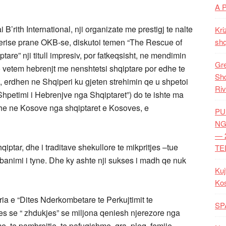
A 
’rith International, nji organizate me prestigj te nalte
Kri
erise prane OKB-se, diskutoi temen “The Rescue of
shq
are” nji titull impresiv, por fatkeqsisht, ne mendimin
Gre
jo vetem hebrenjt me nenshtetsi shqiptare por edhe te
Shq
, erdhen ne Shqiperi ku gjeten strehimin qe u shpetoi
Riv
hpetimi i Hebrenjve nga Shqiptaret”) do te ishte ma
he ne Kosove nga shqiptaret e Kosoves, e
PU
NG
— 
hqiptar, dhe i traditave shekullore te mikpritjes –tue
TE
banimi i tyne. Dhe ky ashte nji sukses i madh qe nuk
Kuj
Ko
ria e “Dites Nderkombetare te Perkujtimit te
SP
ses se “ zhdukjes” se miljona qeniesh njerezore nga
e, te pambrojtje, te pafuqishme, gra, pleq, femije,