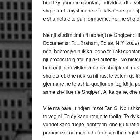
huejt ky qendrim spontan, individual dhe ko
shqiptaret,- myslimane e te krishtene- per n
e shumeta e te painformueme. Per ne shqipta
Ne nji studim timin “Hebrenjt ne Shqiperi: H
Documents” R.L.Braham, Editor, N.Y.`2009)
ndaj hebrenjve nuk ka qene “nji akt spontan”
nji procesi te gjate, nji akt autentik. Ne hist
hebrenjt jane viktimizue nga shqiptaret; nuk
shqiptaret, dhe nuk ka nji rast te vetem qe
gjermane ne te ashtu-quejtunen “zgjidhja pe
ashte zhvillue ne Shqiperi. Ai ka qene, dhe 
Vite ma pare , i ndjeri Imzot Fan S. Noli shk
te vegjel. Te dy kane rrenje te thella. Te d
vendet kane ruejte identitetin dhe kulturat e
perbashket ne mes te hebrenjve dhe shqipta