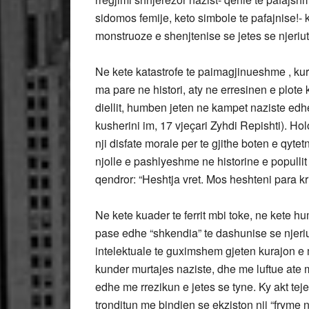
sidomos femije, keto simbole te pafajnise!- kr
monstruoze e shenjtenise se jetes se njeriut
Ne kete katastrofe te paimagjinueshme , kur 
ma pare ne histori, aty ne erresinen e plote
diellit, humben jeten ne kampet naziste edh
kusherini im, 17 vjeçari Zyhdi Repishti). Ho
nji disfate morale per te gjithe boten e qyt
njolle e pashlyeshme ne historine e popullit
qendror: “Heshtja vret. Mos heshteni para kri
Ne kete kuader te ferrit mbi toke, ne kete 
pase edhe “shkendia” te dashunise se njeriut
intelektuale te guximshem gjeten kurajon e 
kunder murtajes naziste, dhe me luftue ate m
edhe me rrezikun e jetes se tyne. Ky akt te
tronditun me bindjen se ekziston nji “fryme 