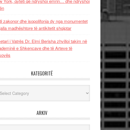
 York, qyteti që ndryshoi emrin… dhe ndryshoi
ën
i zakonor dhe isopolifonia dy nga monumentet
jalla madhështore të antikitetit shqiptar
etari i Vatrës Dr. Elmi Berisha zhvilloi takim në
deminë e Shkencave dhe të Arteve të
sovës
KATEGORITË
egoritë
ARKIV
iv