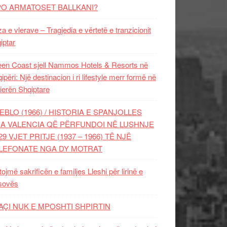
PO ARMATOSET BALLKANI?
za e vlerave – Tragjedia e vërtetë e tranzicionit
iptar
en Coast sjell Nammos Hotels & Resorts në
ipëri: Një destinacion i ri lifestyle merr formë në
ierën Shqiptare
EBLO (1966) / HISTORIA E SPANJOLLES
A VALENCIA QË PËRFUNDOI NË LUSHNJE
29 VJET PRITJE (1937 – 1966) TË NJË
LEFONATE NGA DY MOTRAT
tojmë sakrificën e familjes Lleshi për lirinë e
sovës
AÇI NUK E MPOSHTI SHPIRTIN