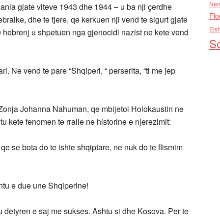
Nen
ia gjate viteve 1943 dhe 1944 – u ba nji çerdhe
Flo
ebraike, dhe te tjere, qe kerkuen nji vend te sigurt gjate
Els
000 hebrenj u shpetuen nga gjenocidi nazist ne kete vend
So
i. Ne vend te pare “Shqiperi, “ perserita, “ti me jep
, Zonja Johanna Nahuman, qe mbijetoi Holokaustin ne
u kete fenomen te rralle ne historine e njerezimit:
qe se bota do te ishte shqiptare, ne nuk do te flismim
htu e due une Shqiperine!
eu detyren e saj me sukses. Ashtu si dhe Kosova. Per te