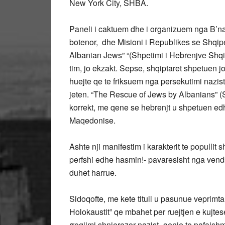
New York City, SHBA.
Paneli i caktuem dhe i organizuem nga B’nai B
botenor, dhe Misioni i Republikes se Shqip
Albanian Jews” “(Shpetimi i Hebrenjve Shqipt
tim, jo ekzakt. Sepse, shqiptaret shpetuen 
huejte qe te friksuem nga persekutimi nazist
jeten. “The Rescue of Jews by Albanians” (S
korrekt, me qene se hebrenjt u shpetuen ed
Maqedonise.
Ashte nji manifestim i karakterit te popullit s
perfshi edhe hasmin!- pavaresisht nga vend
duhet harrue.
Sidoqofte, me kete titull u pasunue veprimta
Holokaustit” qe mbahet per ruejtjen e kujte
rregjimi shnjerezor nazist- qenie te pafajshm