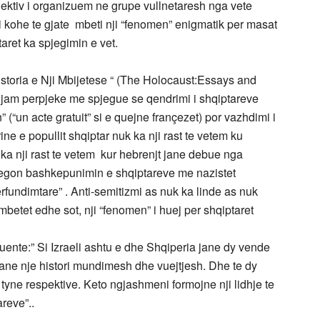
lektiv i organizuem ne grupe vullnetaresh nga vete
ji kohe te gjate mbeti nji “fenomen” enigmatik per masat
ret ka spjegimin e vet.
istoria e Nji Mbijetese “ (The Holocaust:Essays and
 jam perpjeke me spjegue se qendrimi i shqiptareve
 (“un acte gratuit” si e quejne françezet) por vazhdimi i
orine e popullit shqiptar nuk ka nji rast te vetem ku
 ka nji rast te vetem kur hebrenjt jane debue nga
 tregon bashkepunimin e shqiptareve me nazistet
rfundimtare” . Anti-semitizmi as nuk ka linde as nuk
mbetet edhe sot, nji “fenomen” i huej per shqiptaret
ruente:” Si Izraeli ashtu e dhe Shqiperia jane dy vende
y kane nje histori mundimesh dhe vuejtjesh. Dhe te dy
 tyne respektive. Keto ngjashmeni formojne nji lidhje te
reve”..