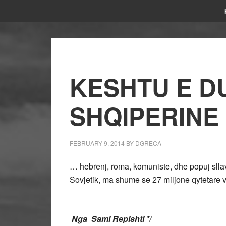
KESHTU E D
SHQIPERINE 
FEBRUARY 9, 2014
BY
DGRECA
… hebrenj, roma, komuniste, dhe popuj sllav
Sovjetik, ma shume se 27 miljone qytetare vd
Nga Sami Repishti */