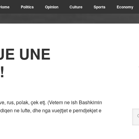
Home
Politics
Opinion
Culture
Sports
Economy
UE UNE
!
e, rus, polak, çek etj. (Vetem ne ish Bashkimin
iqen ne lufte, dhe nga vuejtjet e perndjekjet e