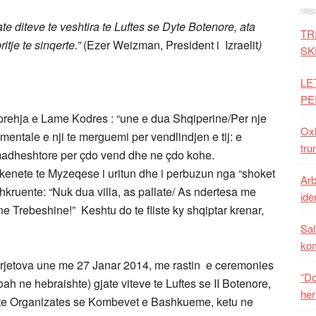
jate diteve te veshtira te Luftes se Dyte Botenore, ata
TR
itje te sinqerte.”
(Ezer Weizman, President i Izraelit
)
SK
LE
PE
rehja e Lame Kodres : “une e dua Shqiperine/Per nje
Oxh
ntale e nji te merguemi per vendlindjen e tij: e
tru
e; madheshtore per çdo vend dhe ne çdo kohe.
 kenete te Myzeqese i uritun dhe i perbuzun nga “shoket
Arb
e shkruente: “Nuk dua villa, as pallate/ As ndertesa me
iden
ne Trebeshine!” Keshtu do te fliste ky shqiptar krenar,
Sal
ko
perjetova une me 27 Janar 2014, me rastin e ceremonies
“Do
ah ne hebraishte) gjate viteve te Luftes se II Botenore,
her
 te Organizates se Kombevet e Bashkueme, ketu ne