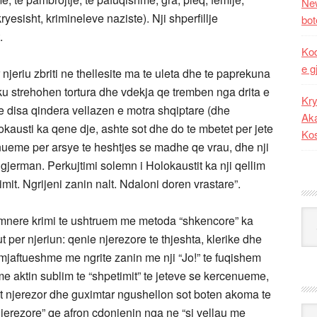
New
yesisht, krimineleve naziste). Nji shperfillje
bot
.
Kod
e g
njeriu zbriti ne thellesite ma te uleta dhe te paprekuna
 ku strehohen tortura dhe vdekja qe tremben nga drita e
Kry
e disa qindera vellazen e motra shqiptare (dhe
Aka
lokausti ka qene dje, ashte sot dhe do te mbetet per jete
Ko
etnueme per arsye te heshtjes se madhe qe vrau, dhe nji
 gjerman. Perkujtimi solemn i Holokaustit ka nji qellim
mit. Ngrijeni zanin nalt. Ndaloni doren vrastare”.
Kat
humnere krimi te ushtruem me metoda “shkencore” ka
 per njeriun: qenie njerezore te thjeshta, klerike dhe
mjaftueshme me ngrite zanin me nji “Jo!” te fuqishem
e aktin sublim te “shpetimit” te jeteve se kercenueme,
jet njerezor dhe guximtar ngushellon sot boten akoma te
Ark
njerezore” qe afron çdonjenin nga ne “si vellau me