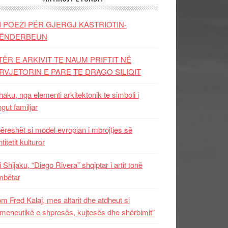
I POEZI PËR GJERGJ KASTRIOTIN-
ËNDERBEUN
TËR E ARKIVIT TE NAUM PRIFTIT NË
RVJETORIN E PARE TE DRAGO SILIQIT
aku, nga elementi arkitektonik te simboli i
ngut familjar
ëreshët si model evropian i mbrojtjes së
titetit kulturor
i Shijaku, “Diego Rivera” shqiptar i artit tonë
mbëtar
m Fred Kalaj, mes altarit dhe atdheut si
meneutikë e shpresës, kujtesës dhe shërbimit”