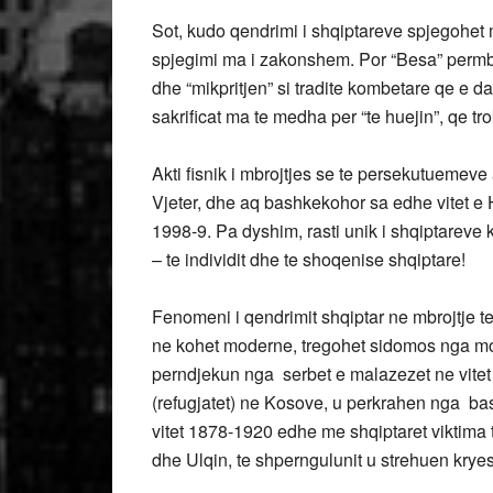
Sot, kudo qendrimi i shqiptareve spjegohet 
spjegimi ma i zakonshem. Por “Besa” permba
dhe “mikpritjen” si tradite kombetare qe e d
sakrificat ma te medha per “te huejin”, qe tr
Akti fisnik i mbrojtjes se te persekutuemeve 
Vjeter, dhe aq bashkekohor sa edhe vitet e 
1998-9. Pa dyshim, rasti unik i shqiptareve 
– te individit dhe te shoqenise shqiptare!
Fenomeni i qendrimit shqiptar ne mbrojtje
ne kohet moderne, tregohet sidomos nga momen
perndjekun nga serbet e malazezet ne vitet
(refugjatet) ne Kosove, u perkrahen nga bas
vitet 1878-1920 edhe me shqiptaret viktima t
dhe Ulqin, te shperngulunit u strehuen krye