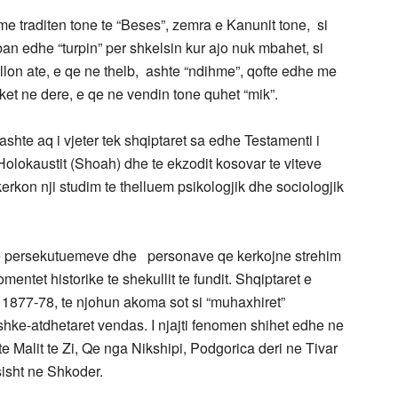
me traditen tone te “Beses”, zemra e Kanunit tone, si
n edhe “turpin” per shkelsin kur ajo nuk mbahet, si
allon ate, e qe ne thelb, ashte “ndihme”, qofte edhe me
oket ne dere, e qe ne vendin tone quhet “mik”.
ashte aq i vjeter tek shqiptaret sa edhe Testamenti i
Holokaustit (Shoah) dhe te ekzodit kosovar te viteve
kerkon nji studim te thelluem psikologjik dhe sociologjik
 te persekutuemeve dhe personave qe kerkojne strehim
tet historike te shekullit te fundit. Shqiptaret e
 1877-78, te njohun akoma sot si “muhaxhiret”
hke-atdhetaret vendas. I njajti fenomen shihet edhe ne
e Malit te Zi, Qe nga Nikshipi, Podgorica deri ne Tivar
sisht ne Shkoder.