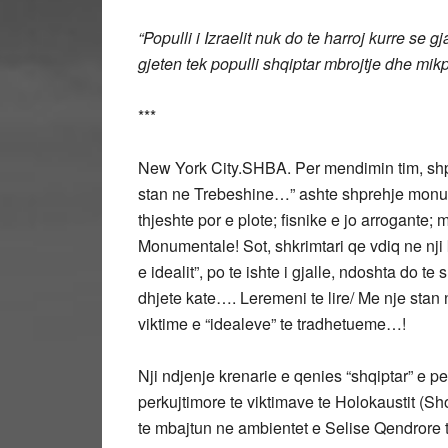
“Populli i Izraelit nuk do te harroj kurre se g
gjeten tek populli shqiptar mbrojtje dhe mikpr
***
New York City.SHBA. Per mendimin tim, shp
stan ne Trebeshine…” ashte shprehje monume
thjeshte por e plote; fisnike e jo arrogant
Monumentale! Sot, shkrimtari qe vdiq ne nji
e idealit”, po te ishte i gjalle, ndoshta do t
dhjete kate…. Leremeni te lire/ Me nje stan 
viktime e “idealeve” te tradhetueme…!
Nji ndjenje krenarie e qenies “shqiptar” e 
perkujtimore te viktimave te Holokaustit (Sho
te mbajtun ne ambientet e Selise Qendrore