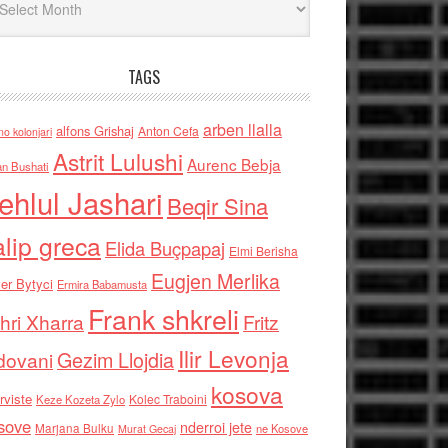
TAGS
arben llalla
alfons Grishaj
Anton Cefa
no kolonjari
Astrit Lulushi
Aurenc Bebja
an Bushati
ehlul Jashari
Beqir Sina
alip greca
Elida Buçpapaj
Elmi Berisha
Eugjen Merlika
er Bytyci
Ermira Babamusta
Frank shkreli
hri Xharra
Fritz
Ilir Levonja
Gezim Llojdia
dovani
kosova
rviste
Kolec Traboini
Keze Kozeta Zylo
sove
nderroi jete
Marjana Bulku
ne Kosove
Murat Gecaj