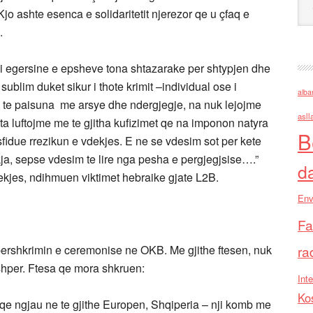
Kjo ashte esenca e solidaritetit njerezor qe u çfaq e
.
bi egersine e epsheve tona shtazarake per shtypjen dhe
sublim duket sikur i thote krimit –individual ose i
alba
 te paisuna me arsye dhe ndergjegje, na nuk lejojme
asll
 ta luftojme me te gjitha kufizimet qe na imponon natyra
B
 sfidue rrezikun e vdekjes. E ne se vdesim sot per kete
kja, sepse vdesim te lire nga pesha e pergjegjsise….”
d
ekjes, ndihmuen viktimet hebraike gjate L2B.
Env
Fa
ershkrimin e ceremonise ne OKB. Me gjithe ftesen, nuk
ra
shper. Ftesa qe mora shkruen:
Inte
Ko
qe ngjau ne te gjithe Europen, Shqiperia – nji komb me