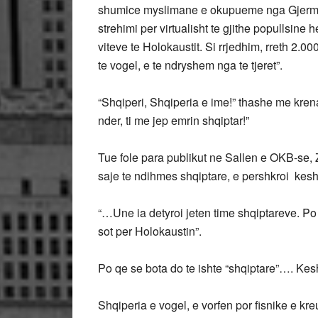
shumice myslimane e okupueme nga Gjerman
strehimi per virtualisht te gjithe popullsine h
viteve te Holokaustit. Si rrjedhim, rreth 2.
te vogel, e te ndryshem nga te tjeret”.
“Shqiperi, Shqiperia e ime!” thashe me krenar
nder, ti me jep emrin shqiptar!”
Tue fole para publikut ne Sallen e OKB-se
saje te ndihmes shqiptare, e pershkroi kesht
“…Une ia detyroi jeten time shqiptareve. Po 
sot per Holokaustin”.
Po qe se bota do te ishte “shqiptare”…. Kes
Shqiperia e vogel, e vorfen por fisnike e kr