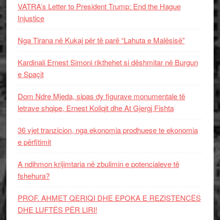
VATRA’s Letter to President Trump: End the Hague
Injustice
Nga Tirana në Kukaj për të parë “Lahuta e Malësisë”
Kardinali Ernest Simoni rikthehet si dëshmitar në Burgun
e Spaçit
Dom Ndre Mjeda, sipas dy figurave monumentale të
letrave shqipe, Ernest Koliqit dhe At Gjergj Fishta
36 vjet tranzicion, nga ekonomia prodhuese te ekonomia
e përfitimit
A ndihmon krijimtaria në zbulimin e potencialeve të
fshehura?
PROF. AHMET QERIQI DHE EPOKA E REZISTENCЁS
DHE LUFTЁS PЁR LIRI!