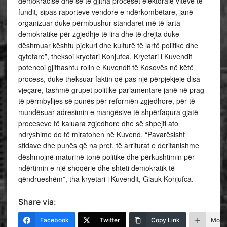
demokracisë dhe se të gjitha proceset elektorale viteve të
fundit, sipas raporteve vendore e ndërkombëtare, janë
organizuar duke përmbushur standaret më të larta
demokratike për zgjedhje të lira dhe të drejta duke
dëshmuar kështu pjekuri dhe kulturë të lartë politike dhe
qytetare”, theksoi kryetari Konjufca. Kryetari i Kuvendit
potencoi gjithashtu rolin e Kuvendit të Kosovës në këtë
process, duke theksuar faktin që pas një përpjekjeje disa
vjeçare, tashmë grupet politike parlamentare janë në prag
të përmbylljes së punës për reformën zgjedhore, për të
mundësuar adresimin e mangësive të shpërfaqura gjatë
proceseve të kaluara zgjedhore dhe së shpejti ato
ndryshime do të miratohen në Kuvend. “Pavarësisht
sfidave dhe punës që na pret, të arriturat e deritanishme
dëshmojnë maturinë tonë politike dhe përkushtimin për
ndërtimin e një shoqërie dhe shteti demokratik të
qëndrueshëm”, tha kryetari i Kuvendit, Glauk Konjufca.
Share via:
Facebook
Twitter
Copy Link
More