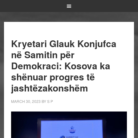
Kryetari Glauk Konjufca
në Samitin për
Demokraci: Kosova ka
shënuar progres të
jashtëzakonshëm
MARCH 30, 2023
BY
S P