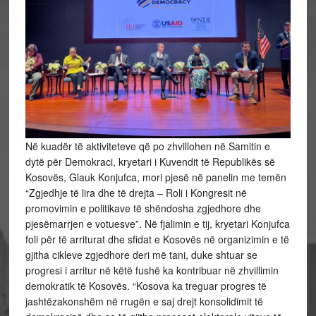
Në kuadër të aktiviteteve që po zhvillohen në Samitin e
dytë për Demokraci, kryetari i Kuvendit të Republikës së
Kosovës, Glauk Konjufca, mori pjesë në panelin me temën
“Zgjedhje të lira dhe të drejta – Roli i Kongresit në
promovimin e politikave të shëndosha zgjedhore dhe
pjesëmarrjen e votuesve”. Në fjalimin e tij, kryetari Konjufca
foli për të arriturat dhe sfidat e Kosovës në organizimin e të
gjitha cikleve zgjedhore deri më tani, duke shtuar se
progresi i arritur në këtë fushë ka kontribuar në zhvillimin
demokratik të Kosovës. “Kosova ka treguar progres të
jashtëzakonshëm në rrugën e saj drejt konsolidimit të