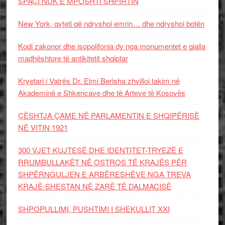
SPAÇI NUK E MPOSHTI SHPIRTIN
New York, qyteti që ndryshoi emrin… dhe ndryshoi botën
Kodi zakonor dhe isopolifonia dy nga monumentet e gjalla
madhështore të antikitetit shqiptar
Kryetari i Vatrës Dr. Elmi Berisha zhvilloi takim në
Akademinë e Shkencave dhe të Arteve të Kosovës
ÇËSHTJA ÇAME NË PARLAMENTIN E SHQIPËRISË
NË VITIN 1921
300 VJET KUJTESË DHE IDENTITET-TRYEZË E
RRUMBULLAKËT NË OSTROS TË KRAJËS PËR
SHPËRNGULJEN E ARBËRESHËVE NGA TREVA
KRAJË-SHESTAN NË ZARË TË DALMACISË
SHPOPULLIMI, PUSHTIMI I SHEKULLIT XXI