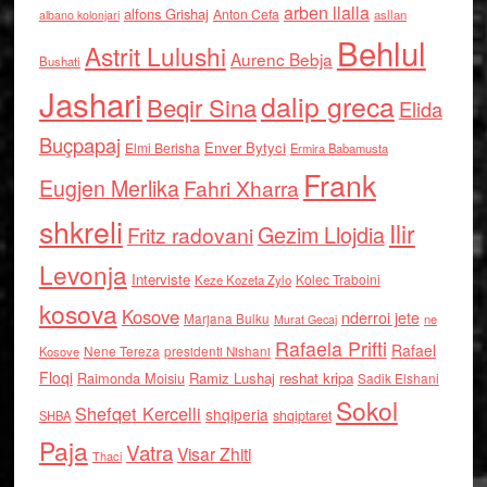
arben llalla
alfons Grishaj
Anton Cefa
asllan
albano kolonjari
Behlul
Astrit Lulushi
Aurenc Bebja
Bushati
Jashari
dalip greca
Beqir Sina
Elida
Buçpapaj
Enver Bytyci
Elmi Berisha
Ermira Babamusta
Frank
Eugjen Merlika
Fahri Xharra
shkreli
Ilir
Gezim Llojdia
Fritz radovani
Levonja
Interviste
Kolec Traboini
Keze Kozeta Zylo
kosova
Kosove
nderroi jete
Marjana Bulku
ne
Murat Gecaj
Rafaela Prifti
Rafael
Nene Tereza
Kosove
presidenti Nishani
Floqi
Raimonda Moisiu
Ramiz Lushaj
reshat kripa
Sadik Elshani
Sokol
Shefqet Kercelli
shqiperia
shqiptaret
SHBA
Paja
Vatra
Visar Zhiti
Thaci