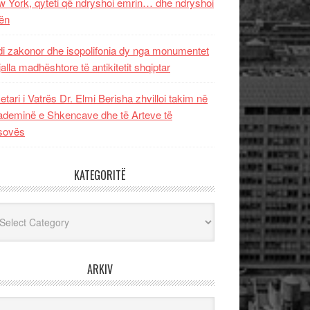
 York, qyteti që ndryshoi emrin… dhe ndryshoi
ën
i zakonor dhe isopolifonia dy nga monumentet
jalla madhështore të antikitetit shqiptar
etari i Vatrës Dr. Elmi Berisha zhvilloi takim në
deminë e Shkencave dhe të Arteve të
sovës
KATEGORITË
egoritë
ARKIV
iv