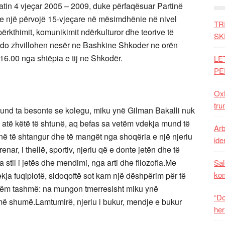
atin 4 vjeçar 2005 – 2009, duke përfaqësuar Partinë
e një përvojë 15-vjeçare në mësimdhënie në nivel
TR
 përkthimit, komunikimit ndërkulturor dhe teorive të
SK
do zhvillohen nesër ne Bashkine Shkoder ne orën
 16.00 nga shtëpia e tij ne Shkodër.
LE
PE
Oxh
tru
nd ta besonte se kolegu, miku ynë Gilman Bakalli nuk
i atë këtë të shtunë, aq befas sa vetëm vdekja mund të
Arb
në të shtangur dhe të mangët nga shoqëria e një njeriu
iden
renar, i thellë, sportiv, njeriu që e donte jetën dhe të
ga stil i jetës dhe mendimi, nga arti dhe filozofia.Me
Sal
ko
ja fuqiplotë, sidoqoftë sot kam një dëshpërim për të
hëm tashmë: na mungon tmerresisht miku ynë
“Do
ë shumë.Lamtumirë, njeriu i bukur, mendje e bukur
her