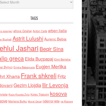
TAGS
arben llalla
alfons Grishaj
Anton Cefa
no kolonjari
Astrit Lulushi
Aurenc Bebja
an Bushati
ehlul Jashari
Beqir Sina
alip greca
Elida Buçpapaj
Elmi Berisha
Eugjen Merlika
er Bytyci
Ermira Babamusta
Frank shkreli
hri Xharra
Fritz
Ilir Levonja
Gezim Llojdia
dovani
kosova
rviste
Kolec Traboini
Keze Kozeta Zylo
sove
nderroi jete
Marjana Bulku
ne Kosove
Murat Gecaj