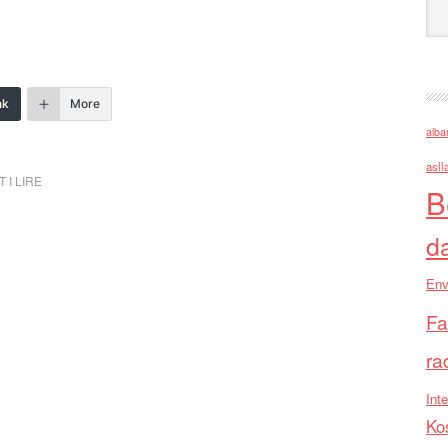
nk
More
alba
asll
 I LIRE
B
d
Env
Fa
ra
Inte
Ko