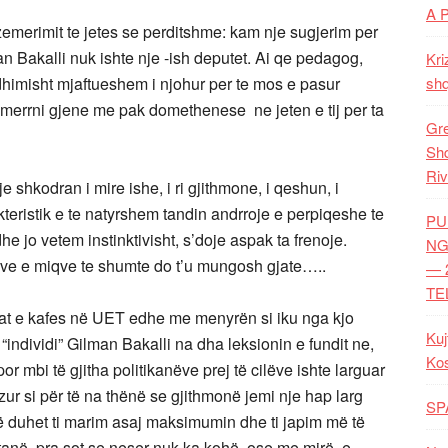
A 
emerimit te jetes se perditshme: kam nje sugjerim per
man Bakalli nuk ishte nje -ish deputet. Ai qe pedagog,
Kri
jedhimisht mjaftueshem i njohur per te mos e pasur
shq
e merrni gjene me pak domethenese ne jeten e tij per ta
Gre
Shq
Riv
kodran i mire ishe, i ri gjithmone, i qeshun, i
kteristik e te natyrshem tandin andrroje e perpiqeshe te
PU
e jo vetem instinktivisht, s’doje aspak ta frenoje.
NG
mve e miqve te shumte do t’u mungosh gjate…..
— 
TE
inat e kafes në UET edhe me menyrën si iku nga kjo
Kuj
 “individi” Gilman Bakalli na dha leksionin e fundit ne,
Ko
or mbi të gjitha politikanëve prej të cilëve ishte larguar
ur si për të na thënë se gjithmonë jemi nje hap larg
SP
ë duhet ti marim asaj maksimumin dhe ti japim më të
 tanë, pra sot se neser nuk ka kohë, ose me mirë, e