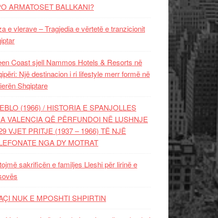
PO ARMATOSET BALLKANI?
za e vlerave – Tragjedia e vërtetë e tranzicionit
iptar
en Coast sjell Nammos Hotels & Resorts në
ipëri: Një destinacion i ri lifestyle merr formë në
ierën Shqiptare
EBLO (1966) / HISTORIA E SPANJOLLES
A VALENCIA QË PËRFUNDOI NË LUSHNJE
29 VJET PRITJE (1937 – 1966) TË NJË
LEFONATE NGA DY MOTRAT
tojmë sakrificën e familjes Lleshi për lirinë e
sovës
AÇI NUK E MPOSHTI SHPIRTIN