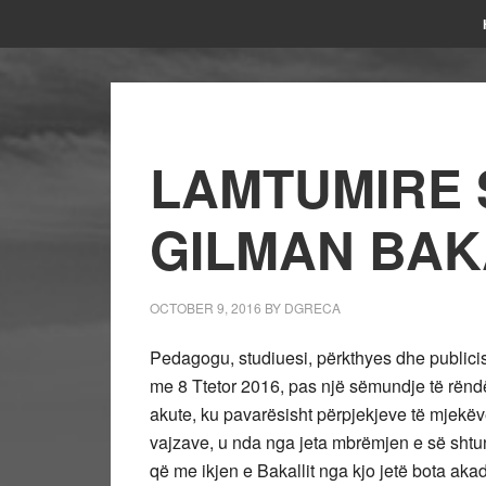
LAMTUMIRE S
GILMAN BAK
OCTOBER 9, 2016
BY
DGRECA
Pedagogu, studiuesi, përkthyes dhe publicist
me 8 Ttetor 2016, pas një sëmundje të rënd
akute, ku pavarësisht përpjekjeve të mjekëve
vajzave, u nda nga jeta mbrëmjen e së shtun
që me ikjen e Bakallit nga kjo jetë bota ak