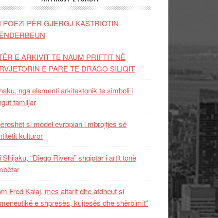
I POEZI PËR GJERGJ KASTRIOTIN-
ËNDERBEUN
TËR E ARKIVIT TE NAUM PRIFTIT NË
RVJETORIN E PARE TE DRAGO SILIQIT
aku, nga elementi arkitektonik te simboli i
ngut familjar
ëreshët si model evropian i mbrojtjes së
titetit kulturor
i Shijaku, “Diego Rivera” shqiptar i artit tonë
mbëtar
m Fred Kalaj, mes altarit dhe atdheut si
meneutikë e shpresës, kujtesës dhe shërbimit”