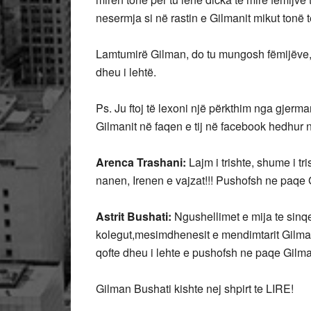
nesermja si në rastin e Gilmanit mikut tonë 
Lamtumirë Gilman, do tu mungosh fëmijëve, 
dheu i lehtë.
Ps. Ju ftoj të lexoni një përkthim nga gjerma
Gilmanit në faqen e tij në facebook hedhur 
Arenca Trashani:
Lajm i trishte, shume i 
nanen, Irenen e vajzat!!! Pushofsh ne paqe 
Astrit Bushati:
Ngushellimet e mija te sinq
kolegut,mesimdhenesit e mendimtarit Gilman 
qofte dheu i lehte e pushofsh ne paqe Gilm
Gilman Bushati kishte nej shpirt te LIRE!