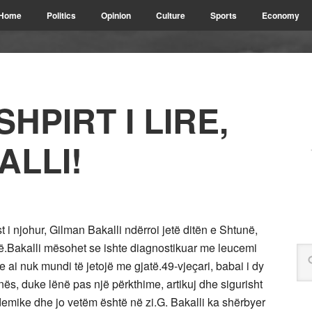
Home
Politics
Opinion
Culture
Sports
Economy
HPIRT I LIRE,
ALLI!
 i njohur, Gilman Bakalli ndërroi jetë ditën e Shtunë,
ë.Bakalli mësohet se ishte diagnostikuar me leucemi
 ai nuk mundi të jetojë me gjatë.49-vjeçari, babai i dy
ës, duke lënë pas një përkthime, artikuj dhe sigurisht
ademike dhe jo vetëm është në zi.G. Bakalli ka shërbyer