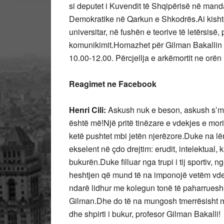
si deputet i Kuvendit të Shqipërisë në mand
Demokratike në Qarkun e Shkodrës.Ai kisht
universitar, në fushën e teorive të letërsisë,
komunikimit.Homazhet për Gilman Bakallin 
10.00-12.00. Përcjellja e arkëmortit ne orën
Reagimet ne Facebook
Henri Cili:
Askush nuk e beson, askush s’mu
është më!Një pritë tinëzare e vdekjes e mor
ketë pushtet mbi jetën njerëzore.Duke na lë
ekselent në çdo drejtim: erudit, intelektual, k
bukurën.Duke filluar nga trupi i tij sportiv, n
heshtjen që mund të na imponojë vetëm vdek
ndarë lidhur me kolegun tonë të paharrues
Gilman.Dhe do të na mungosh tmerrësisht m
dhe shpirti i bukur, profesor Gilman Bakalli!