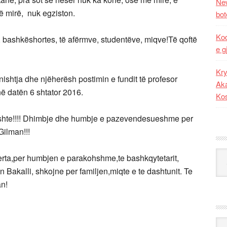
New
të mirë, nuk egziston.
bot
Kod
bashkëshortes, të afërmve, studentëve, miqve!Të qoftë
e g
Kry
nishtja dhe njëherësh postimin e fundit të profesor
Aka
në datën 6 shtator 2016.
Ko
trishte!!!! Dhimbje dhe humbje e pazevendesueshme per
Gilman!!!
Kat
erta,per humbjen e parakohshme,te bashkqytetarit,
Bakalli, shkojne per familjen,miqte e te dashtunit. Te
an!
Ark