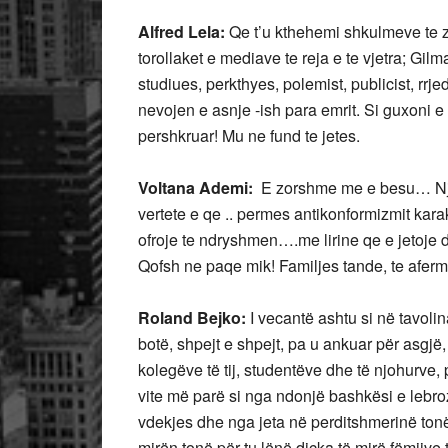
Alfred Lela:
Qe t’u kthehemi shkulmeve te z
torollaket e mediave te reja e te vjetra; Gil
studiues, perkthyes, polemist, publicist, rr
nevojen e asnje -ish para emrit. Si guxoni 
pershkruar! Mu ne fund te jetes.
Voltana Ademi:
E zorshme me e besu… Nje sh
vertete e qe .. permes antikonformizmit kara
ofroje te ndryshmen….me lirine qe e jetoje dh
Qofsh ne paqe mik! Familjes tande, te afer
Roland Bejko:
I vecantë ashtu si në tavol
botë, shpejt e shpejt, pa u ankuar për asgjë,
kolegëve të tij, studentëve dhe të njohurve, p
vite më parë si nga ndonjë bashkësi e lebroz
vdekjes dhe nga jeta në perditshmerinë ton
mirën tonë për tu lënë dicka të mirë fëmijve