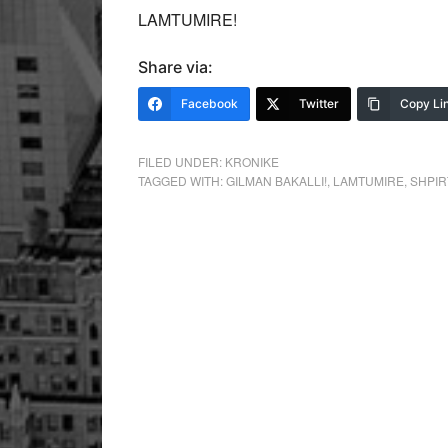
LAMTUMIRE!
Share via:
Facebook
Twitter
Copy Li
FILED UNDER:
KRONIKE
TAGGED WITH:
GILMAN BAKALLI!
,
LAMTUMIRE
,
SHPIRT