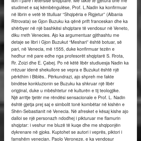
libri i parë i letërsisë shqiptare. Me fakte të gjetura dhe me
studimet e saj këmbëngulëse, Prof. L.Nadin ka konfirmuar
në librin e vetë të titulluar “Shqipëria e Rigjetur” (Albania
Ritrovata) se Gjon Buzuku ka qënë prift franceskan dhe ka
shërbyer në një bashkësi shqiptare të vendosur në Veneto,
diku rreth Venecies. Ajo ka argumentuar gjithashtu me
detaje se libri i Gjon Buzukut “Meshari” është botuar, së
pari, në Venecia, më 1555, duke konfirmuar tezën e
hedhur më pare edhe nga profesorët shqiptarë S. Rrota,
Rr. Zoizi dhe E. Çabej. Po në këtë libër studiuesja Nadin ka
rrëzuar idenë shekullore se vepra e Buzukut është një
përkthim i Biblës.. Përkundrazi, ajo shpreh me fakte
bindëse konkluzionin se Buzuku ka shkruar një libër
origjinal, duke u mbështetur në kulturën e tij teologjike.
Një arritje tjetër me rëndësi sensacionale e Prof. L. Nadin
është gjetja prej saj e simbolit tonë kombëtar në kishën e
Shën-Sebastianit në Venecia. Në afresket e kësaj kishe ajo
dalloi se një personazh ndodhej i pikturuar me flamurin
shqiptar: i veshur me bluzë të kuqe dhe me shqiponjën
dykrenare në gjoks. Kuptohet se autori i veprës, piktori i
famshëm venecian, Paolo Veroneze, e ka vendosur