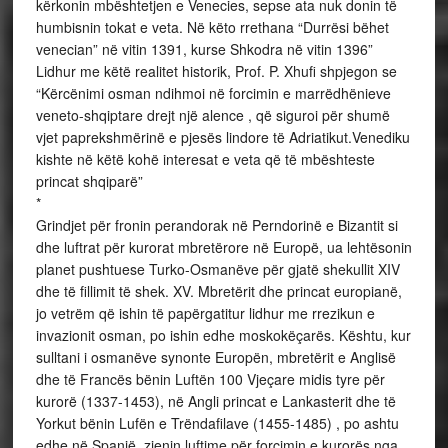
kërkonin mbështetjen e Venecies, sepse ata nuk donin të
humbisnin tokat e veta. Në këto rrethana “Durrësi bëhet
venecian” në vitin 1391, kurse Shkodra në vitin 1396”
Lidhur me këtë realitet historik, Prof. P. Xhufi shpjegon se
“Kërcënimi osman ndihmoi në forcimin e marrëdhënieve
veneto-shqiptare drejt një alence , që siguroi për shumë
vjet paprekshmërinë e pjesës lindore të Adriatikut.Venediku
kishte në këtë kohë interesat e veta që të mbështeste
princat shqiparë”
*
Grindjet për fronin perandorak në Perndorinë e Bizantit si
dhe luftrat për kurorat mbretërore në Europë, ua lehtësonin
planet pushtuese Turko-Osmanëve për gjatë shekullit XIV
dhe të fillimit të shek. XV. Mbretërit dhe princat europianë,
jo vetrëm që ishin të papërgatitur lidhur me rrezikun e
invazionit osman, po ishin edhe moskokëçarës. Kështu, kur
sulltani i osmanëve synonte Europën, mbretërit e Anglisë
dhe të Francës bënin Luftën 100 Vjeçare midis tyre për
kurorë (1337-1453), në Angli princat e Lankasterit dhe të
Yorkut bënin Lufën e Trëndafilave (1455-1485) , po ashtu
edhe në Spanjë, zjenin luftime për forcimin e kurorës nga