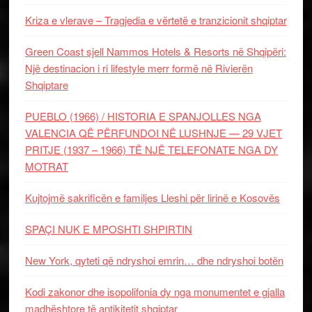
Kriza e vlerave – Tragjedia e vërtetë e tranzicionit shqiptar
Green Coast sjell Nammos Hotels & Resorts në Shqipëri:
Një destinacion i ri lifestyle merr formë në Rivierën
Shqiptare
PUEBLO (1966) / HISTORIA E SPANJOLLES NGA
VALENCIA QË PËRFUNDOI NË LUSHNJE — 29 VJET
PRITJE (1937 – 1966) TË NJË TELEFONATE NGA DY
MOTRAT
Kujtojmë sakrificën e familjes Lleshi për lirinë e Kosovës
SPAÇI NUK E MPOSHTI SHPIRTIN
New York, qyteti që ndryshoi emrin… dhe ndryshoi botën
Kodi zakonor dhe isopolifonia dy nga monumentet e gjalla
madhështore të antikitetit shqiptar