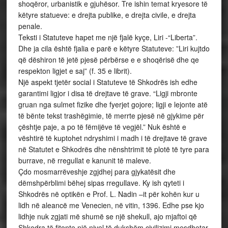
shoqëror, urbanistik e gjuhësor. Tre ishin temat kryesore të
këtyre statueve: e drejta publike, e drejta civile, e drejta
penale.
Teksti i Statuteve hapet me një fjalë kyçe, Liri -“Liberta”.
Dhe ja cila është fjalia e parë e këtyre Statuteve: ”Liri kujtdo
që dëshiron të jetë pjesë përbërse e e shoqërisë dhe qe
respekton ligjet e saj” (f. 35 e librit).
Një aspekt tjetër social i Statuteve të Shkodrës ish edhe
garantimi ligjor i disa të drejtave të grave. “Ligji mbronte
gruan nga sulmet fizike dhe fyerjet gojore; ligji e lejonte atë
të bënte tekst trashëgimie, të merrte pjesë në gjykime për
çështje paje, a po të fëmijëve të vegjël.” Nuk është e
vështirë të kuptohet ndryshimi i madh i të drejtave të grave
në Statutet e Shkodrës dhe nënshtrimit të plotë të tyre para
burrave, në rregullat e kanunit të maleve.
Çdo mosmarrëveshje zgjdhej para gjykatësit dhe
dëmshpërblimi bëhej sipas rregullave. Ky ish qyteti i
Shkodrës në optikën e Prof. L. Nadin –it për kohën kur u
lidh në aleancë me Venecien, në vitin, 1396. Edhe pse kjo
lidhje nuk zgjati më shumë se një shekull, ajo mjaftoi që
Shkodra të fitonte një nivel të dukshëm civilizimi mesdhetar,