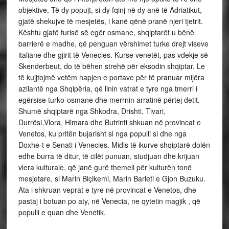
objektive. Të dy popujt, si dy fqinj në dy anë të Adriatikut,
gjatë shekujve të mesjetës, i kanë qënë pranë njeri tjetrit.
Kështu gjatë furisë së egër osmane, shqiptarët u bënë
barrierë e madhe, që penguan vërshimet turke drejt viseve
italiane dhe gjirit të Venecies. Kurse venetët, pas vdekje së
Skenderbeut, do të bëhen strehë për eksodin shqiptar. Le
të kujjtojmë vetëm hapjen e portave për të pranuar mijëra
azilantë nga Shqipëria, që linin vatrat e tyre nga tmerri i
egërsise turko-osmane dhe merrnin arratinë përtej detit.
Shumë shqiptarë nga Shkodra, Drishti, Tivari,
Durrësi,Vlora, Himara dhe Butrinti shkuan në provincat e
Venetos, ku pritën bujarisht si nga populli si dhe nga
Doxhe-t e Senati i Venecies. Midis të ikurve shqiptarë dolën
edhe burra të ditur, të cilët punuan, studjuan dhe krijuan
vlera kulturale, që janë gurë themeli për kulturën tonë
mesjetare, si Marin Biçikemi, Marin Barleti e Gjon Buzuku.
Ata i shkruan veprat e tyre në provincat e Venetos, dhe
pastaj i botuan po aty, në Venecia, ne qytetin magjik , që
populli e quan dhe Venetik.