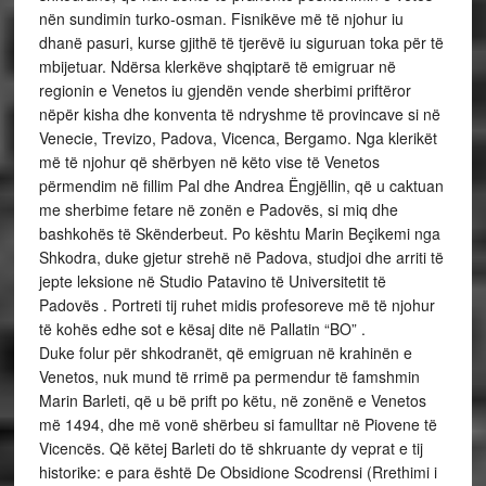
nën sundimin turko-osman. Fisnikëve më të njohur iu
dhanë pasuri, kurse gjithë të tjerëvë iu siguruan toka për të
mbijetuar. Ndërsa klerkëve shqiptarë të emigruar në
regionin e Venetos iu gjendën vende sherbimi priftëror
nëpër kisha dhe konventa të ndryshme të provincave si në
Venecie, Trevizo, Padova, Vicenca, Bergamo. Nga klerikët
më të njohur që shërbyen në këto vise të Venetos
përmendim në fillim Pal dhe Andrea Ëngjëllin, që u caktuan
me sherbime fetare në zonën e Padovës, si miq dhe
bashkohës të Skënderbeut. Po kështu Marin Beçikemi nga
Shkodra, duke gjetur strehë në Padova, studjoi dhe arriti të
jepte leksione në Studio Patavino të Universitetit të
Padovës . Portreti tij ruhet midis profesoreve më të njohur
të kohës edhe sot e kësaj dite në Pallatin “BO” .
Duke folur për shkodranët, që emigruan në krahinën e
Venetos, nuk mund të rrimë pa permendur të famshmin
Marin Barleti, që u bë prift po këtu, në zonënë e Venetos
më 1494, dhe më vonë shërbeu si famulltar në Piovene të
Vicencës. Që këtej Barleti do të shkruante dy veprat e tij
historike: e para është De Obsidione Scodrensi (Rrethimi i