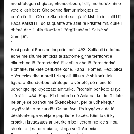
me strategun shqiptar, Skenderbeun, i cili, me heroizmin e
vetë e kish bërë Shqipërinë flamur mbrojtës të
perëndimit… Që me Skenderbeun gjallë kish lindur miti i tij.
Papa Kalisti i III do ta quante atë atlet të krishterimit, duke i
dhënë dhe titullin “Kapiten i Përgjithshëm i Selisë së
Shenjtë”.
*
Pasi pushtoi Konstantinopolin, më 1453, Sulltanit i u forcua
edhe më shumë ambicia të zaptonte gjithë territoret e
dikurshme të Perandorisë Bizantine dhe të Perandorisë
Romake. Në këtë periudhë kohe, Papa i Romës, Republika
e Venecies dhe mbreti i Nappolit filluan të shikonin tek
figura e Skenderbeut strategun e vërtetë, që mund të
udhëhiqte një kryqëzatë antiturke. Pikërisht për këtë arsye
“në vitin 1464, Papa Piu II mbrrin në Ankona, ku do të hipte
në anije së bashku me Skendebeun, për të udhëhequr
kryqëzatën e re kundër Osmanëve. Po kryqëzata do të
dështonte nga vdekja e papritur e Papës. Kështu që ky
projekt i kryqëzatës anti-turke mbeti vetëm një ide si nga
shtetet e tjera europiane, si nga vetë Venecia.