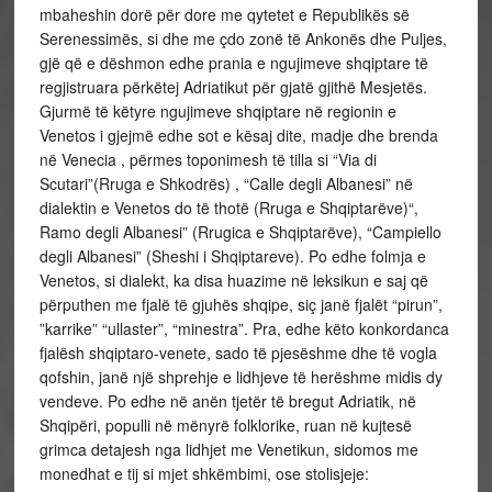
mbaheshin dorë për dore me qytetet e Republikës së
Serenessimës, si dhe me çdo zonë të Ankonës dhe Puljes,
gjë që e dëshmon edhe prania e ngujimeve shqiptare të
regjistruara përkëtej Adriatikut për gjatë gjithë Mesjetës.
Gjurmë të këtyre ngujimeve shqiptare në regionin e
Venetos i gjejmë edhe sot e kësaj dite, madje dhe brenda
në Venecia , përmes toponimesh të tilla si “Via di
Scutari”(Rruga e Shkodrës) , “Calle degli Albanesi” në
dialektin e Venetos do të thotë (Rruga e Shqiptarëve)“,
Ramo degli Albanesi” (Rrugica e Shqiptarëve), “Campiello
degli Albanesi” (Sheshi i Shqiptareve). Po edhe folmja e
Venetos, si dialekt, ka disa huazime në leksikun e saj që
përputhen me fjalë të gjuhës shqipe, siç janë fjalët “pirun”,
”karrike” “ullaster”, “minestra”. Pra, edhe këto konkordanca
fjalësh shqiptaro-venete, sado të pjesëshme dhe të vogla
qofshin, janë një shprehje e lidhjeve të herëshme midis dy
vendeve. Po edhe në anën tjetër të bregut Adriatik, në
Shqipëri, populli në mënyrë folklorike, ruan në kujtesë
grimca detajesh nga lidhjet me Venetikun, sidomos me
monedhat e tij si mjet shkëmbimi, ose stolisjeje: