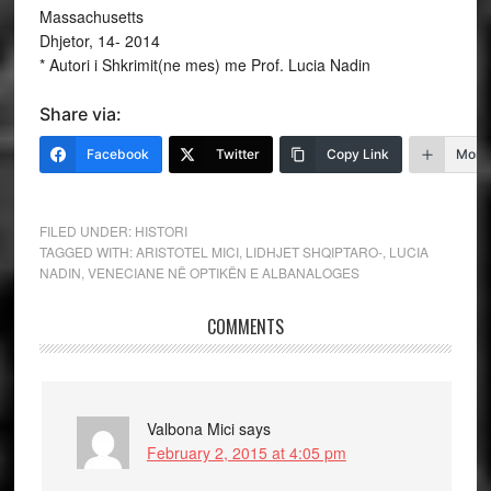
Massachusetts
Dhjetor, 14- 2014
* Autori i Shkrimit(ne mes) me Prof. Lucia Nadin
Share via:
Facebook
Twitter
Copy Link
More
FILED UNDER:
HISTORI
TAGGED WITH:
ARISTOTEL MICI
,
LIDHJET SHQIPTARO-
,
LUCIA
NADIN
,
VENECIANE NË OPTIKËN E ALBANALOGES
COMMENTS
Valbona Mici
says
February 2, 2015 at 4:05 pm