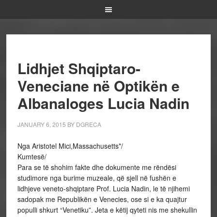
Lidhjet Shqiptaro-
Veneciane në Optikën e
Albanaloges Lucia Nadin
JANUARY 6, 2015
BY
DGRECA
Nga Aristotel Mici,Massachusetts*/
Kumtesë/
Para se të shohim fakte dhe dokumente me rëndësi
studimore nga burime muzeale, që sjell në fushën e
lidhjeve veneto-shqiptare Prof. Lucia Nadin, le të njihemi
sadopak me Republikën e Venecies, ose si e ka quajtur
populli shkurt “Venetiku”. Jeta e këtij qyteti nis me shekullin