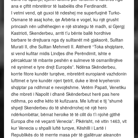
ana e çiftit mbretëror të Isabelës dhe Ferdinandit.
I vetmi vend, që guxoi të ndeshej me superfuqinë Turko-
Osmane të asaj kohe, qe Arbëria e vogel, ku një grusht
princash nën udhëheqjen e një strategu të madh, si Gjergj
Kastrioti, Skenderbeu, arriti t’u bënte ballë hordhive
barbare te drejtuara nga dy sulltanët më gjaksorë, Sulltan
Murati II, dhe Sulltan Mehmeti II. Atëherë “Toka shqiptare,
si vend kufitar midis Lindjes dhe Perëndimit, ishte e
përcaktuar të mbante peshën e sulmeve të osmanllinjëve
në synimet e tyre drejt Europës”. Ndërsa Skënderbeu,
korrte fitore kundër turqëve, mbretërit europianë vazhdonin
luftimet e tyre kundër njeri tjetrit, duke e lënë kryeheroin
shqiptar pa ndihmat e nevojëshme. Vetëm Papati, Venetiku
dhe mbreti i Napolit i dhanë Skënderbeut herë pas here
ndihma, po edhe këto të kufizuara. Me luftrat e tij ”shumë
shpejt Skenderbeu do të shëndrrohej në një hero
ndërkombëtar, bëmat heroike të të cilit do t’i njohë gjithë
Europa dhe në veçanti Venecia”. Pikërisht, në vitin 1463, vit
kur Venecia u shpalli luftë turqve, Këshilli i Lartë i
Republikës do të merrte masa për të gjallëruar aleancën