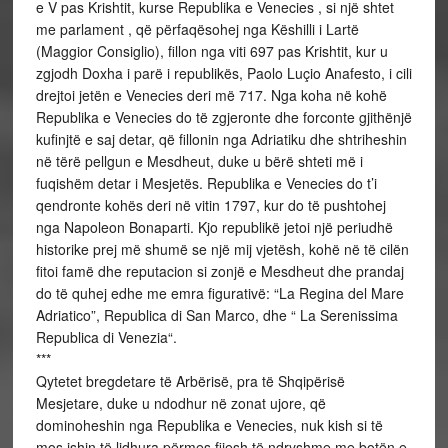
e V pas Krishtit, kurse Republika e Venecies , si një shtet
me parlament , që përfaqësohej nga Këshilli i Lartë
(Maggior Consiglio), fillon nga viti 697 pas Krishtit, kur u
zgjodh Doxha i parë i republikës, Paolo Luçio Anafesto, i cili
drejtoi jetën e Venecies deri më 717. Nga koha në kohë
Republika e Venecies do të zgjeronte dhe forconte gjithënjë
kufinjtë e saj detar, që fillonin nga Adriatiku dhe shtriheshin
në tërë pellgun e Mesdheut, duke u bërë shteti më i
fuqishëm detar i Mesjetës. Republika e Venecies do t’i
qendronte kohës deri në vitin 1797, kur do të pushtohej
nga Napoleon Bonaparti. Kjo republikë jetoi një periudhë
historike prej më shumë se një mij vjetësh, kohë në të cilën
fitoi famë dhe reputacion si zonjë e Mesdheut dhe prandaj
do të quhej edhe me emra figurativë: “La Regina del Mare
Adriatico”, Republica di San Marco, dhe “ La Serenissima
Republica di Venezia“.
***
Qytetet bregdetare të Arbërisë, pra të Shqipërisë
Mesjetare, duke u ndodhur në zonat ujore, që
dominoheshin nga Republika e Venecies, nuk kish si të
mos ishin të lidhura përmes fijesh të ndryshme me botën e