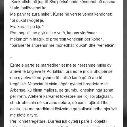
.Konkretisht në jug të Shqipërisë ende këndohet në dasma:
“Lule, ballë-venetike,
Me pahir të zura mike”. Kurse në veri të vendit këndohet:
“Si dukat i vogël je,
Era karajfil po bje.”
Pra, populli me gjykimin e vetë, ka pas vlerësuar
mekanizmin magjik të progresit venecian për kohën,
“paranë” të shprehur me monedhat “dukat” dhe “venetike”.
*
Eshtë e qartë se marrëdhëniet më të hërëshme midis dy
anëvë të brigjeve të Adriatikut, pra edhe midis Shqipërisë
dhe qytetve të ndryshme të Italisë kanë qënë ato të
tregëtisë. Venecianët vinin nëpër qytetet bregdetare të
Arbërisë, ku blinin mallëra, që grumbulloheshin nga zonat
për rreth. Atëherë karvanet tokësore me lloj-lloj plaçkash,
shndrroheshin në karvane detare, që çanin ujërat. Dhe,
ashtu, tok me prodhimet lëviznin e qarkullonin edhe njerëzit
me idetë e tyre.
Për lidhjet tregëtare, Durrësi ish qyteti i parë si objekt i