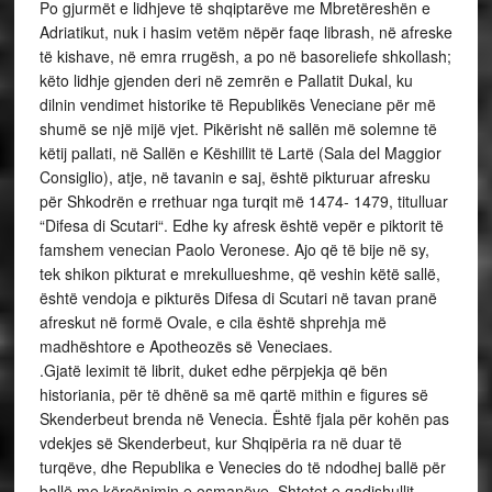
Po gjurmët e lidhjeve të shqiptarëve me Mbretëreshën e
Adriatikut, nuk i hasim vetëm nëpër faqe librash, në afreske
të kishave, në emra rrugësh, a po në basoreliefe shkollash;
këto lidhje gjenden deri në zemrën e Pallatit Dukal, ku
dilnin vendimet historike të Republikës Veneciane për më
shumë se një mijë vjet. Pikërisht në sallën më solemne të
këtij pallati, në Sallën e Këshillit të Lartë (Sala del Maggior
Consiglio), atje, në tavanin e saj, është pikturuar afresku
për Shkodrën e rrethuar nga turqit më 1474- 1479, titulluar
“Difesa di Scutari“. Edhe ky afresk është vepër e piktorit të
famshem venecian Paolo Veronese. Ajo që të bije në sy,
tek shikon pikturat e mrekullueshme, që veshin këtë sallë,
është vendoja e pikturës Difesa di Scutari në tavan pranë
afreskut në formë Ovale, e cila është shprehja më
madhështore e Apotheozës së Veneciaes.
.Gjatë leximit të librit, duket edhe përpjekja që bën
historiania, për të dhënë sa më qartë mithin e figures së
Skenderbeut brenda në Venecia. Është fjala për kohën pas
vdekjes së Skenderbeut, kur Shqipëria ra në duar të
turqëve, dhe Republika e Venecies do të ndodhej ballë për
ballë me kërcënimin e osmanëve. Shtetet e gadishullit