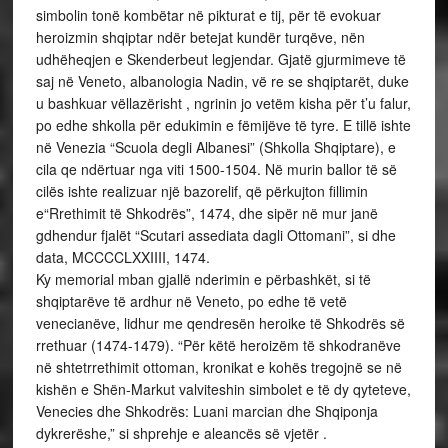
simbolin tonë kombëtar në pikturat e tij, për të evokuar
heroizmin shqiptar ndër betejat kundër turqëve, nën
udhëheqjen e Skenderbeut legjendar. Gjatë gjurmimeve të
saj në Veneto, albanologia Nadin, vë re se shqiptarët, duke
u bashkuar vëllazërisht , ngrinin jo vetëm kisha për t’u falur,
po edhe shkolla për edukimin e fëmijëve të tyre. E tillë ishte
në Venezia “Scuola degli Albanesi” (Shkolla Shqiptare), e
cila qe ndërtuar nga viti 1500-1504. Në murin ballor të së
cilës ishte realizuar një bazorelif, që përkujton fillimin
e“Rrethimit të Shkodrës”, 1474, dhe sipër në mur janë
gdhendur fjalët “Scutari assediata dagli Ottomani”, si dhe
data, MCCCCLXXIIII, 1474.
Ky memorial mban gjallë nderimin e përbashkët, si të
shqiptarëve të ardhur në Veneto, po edhe të vetë
venecianëve, lidhur me qendresën heroike të Shkodrës së
rrethuar (1474-1479). “Për këtë heroizëm të shkodranëve
në shtetrrethimit ottoman, kronikat e kohës tregojnë se në
kishën e Shën-Markut valviteshin simbolet e të dy qyteteve,
Venecies dhe Shkodrës: Luani marcian dhe Shqiponja
dykrerëshe,” si shprehje e aleancës së vjetër .