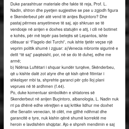
Duke parashtruar materiale dhe fakte të reja, Prof. L.
Nadin, shtron dhe pyetjen sugjestive se pse u zgjodh figura
e Skenderbeut për atë vend të anijes Buçintoro? Dhe
pastaj përmes arsyetimeve të saj, ajo shkruan se të
vendosje në anijen e doxhes statujën e atij, i cili në botimet
e kohës, për më tepër pas betejës së Lepantos, ishte
cilësuar si “Flagelo dei Turchi”, nuk ishte tjetër veçse një
veprim politik shumë i zgjuar: a)Venecia mbronte sigurinë e
detit “të saj” paqësisht, por, në se do të duhej, edhe me
armë;
b) Ndërsa Luftëtari i shquar kundër turqëve, Skënderbeu,
që u kishte dalë zot atyre dhe që kish qënë fitimtar i
shkelqyer mbi ta, shprehte garanci për çdo lloj plani
veprues në të ardhmen (f.44).
Po, duke komentuar simbolikën e shtatores së
Skenderbeut në anijen Buçintoro, albanologia, L. Nadin nuk
rri pa dhënë edhe vërejtjen e saj kritike lidhur me doxhet
dhe Senatin venecian, të cilët, me gjithë ndihmat dhe
garancitë e tyre, nuk kishin qënë shumë korrektë me
heroin e lavdishëm shqiptar. Ajo e shpreh mendimin e saj