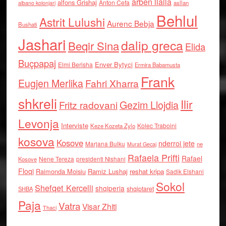
arben llalla
alfons Grishaj
Anton Cefa
asllan
albano kolonjari
Behlul
Astrit Lulushi
Aurenc Bebja
Bushati
Jashari
dalip greca
Beqir Sina
Elida
Buçpapaj
Enver Bytyci
Elmi Berisha
Ermira Babamusta
Frank
Eugjen Merlika
Fahri Xharra
shkreli
Ilir
Gezim Llojdia
Fritz radovani
Levonja
Interviste
Kolec Traboini
Keze Kozeta Zylo
kosova
Kosove
nderroi jete
Marjana Bulku
ne
Murat Gecaj
Rafaela Prifti
Rafael
Nene Tereza
Kosove
presidenti Nishani
Floqi
Raimonda Moisiu
Ramiz Lushaj
reshat kripa
Sadik Elshani
Sokol
Shefqet Kercelli
shqiperia
shqiptaret
SHBA
Paja
Vatra
Visar Zhiti
Thaci