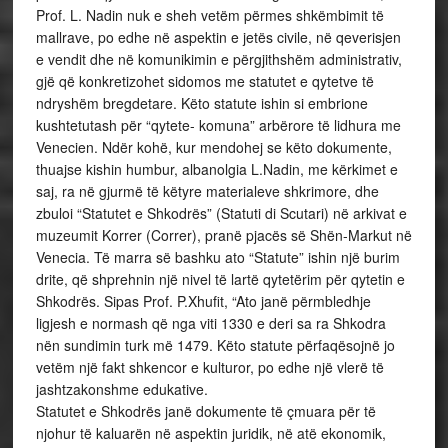
Prof. L. Nadin nuk e sheh vetëm përmes shkëmbimit të
mallrave, po edhe në aspektin e jetës civile, në qeverisjen
e vendit dhe në komunikimin e përgjithshëm administrativ,
gjë që konkretizohet sidomos me statutet e qytetve të
ndryshëm bregdetare. Këto statute ishin si embrione
kushtetutash për “qytete- komuna” arbërore të lidhura me
Venecien. Ndër kohë, kur mendohej se këto dokumente,
thuajse kishin humbur, albanolgia L.Nadin, me kërkimet e
saj, ra në gjurmë të këtyre materialeve shkrimore, dhe
zbuloi “Statutet e Shkodrës” (Statuti di Scutari) në arkivat e
muzeumit Korrer (Correr), pranë pjacës së Shën-Markut në
Venecia. Të marra së bashku ato “Statute” ishin një burim
drite, që shprehnin një nivel të lartë qytetërim për qytetin e
Shkodrës. Sipas Prof. P.Xhufit, “Ato janë përmbledhje
ligjesh e normash që nga viti 1330 e deri sa ra Shkodra
nën sundimin turk më 1479. Këto statute përfaqësojnë jo
vetëm një fakt shkencor e kulturor, po edhe një vlerë të
jashtzakonshme edukative.
Statutet e Shkodrës janë dokumente të çmuara për të
njohur të kaluarën në aspektin juridik, në atë ekonomik,