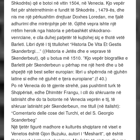
Shkodrës) që e botoi në vitin 1504, në Venecia. Kjo vepër
flet për shtetrrethimin e fundit të Shkodrës , 1479-ës, dhe
nis me një përkushtim drejtuar Doxhes Loredan, me fjalë
adhurimi dhe mirënjohje për të. Gjithë vepra ishte një
rrëfim heroik nga historia e përbashkët shkodrano-
venrciane, e cila duhej patjetër të kujtohej siç e thotë vetë
Barleti. Libri dytë i tij titullohet “Historia De Vita Et Gestis
Skanderbrgi…” ((Historia e Jetës dhe e veprave të
Skenderbeut), që u botua më 1510. ”Kjo vepër biografike e
Barletit për Skenderbeun u përhap me një herë dhe u bë
shpejtë një best seller europian: libri u shpërnda në gjuhën
latine si edhe në gjuhët e tjera europiane”.(f 40.)
Po në Venecia do të gjente strehë, pas pushtimit turk të
Shqipërisë, edhe Dhimitër Frangu, i cili do shkruante në
latinisht dhe do ta botonte në Venecia veprën e tij, të
shkruar latinisht për Skenderbeun, me titull (në italisht):
“Comentario delle cose dei Turchi, et del S. Georgio
Scanderbeg”
Një tjetër figurë madhore e kulturës shqiptare në viset e
Venetos është Gjon Buzuku, autori i “Mesharit”, që është