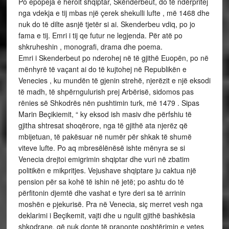
Po epopeja e heroit shqiptar, Skënderbeut, do të ndërpritej
nga vdekja e tij mbas një çerek shekulli lufte , më 1468 dhe
nuk do të dilte asnjë tjetër si ai. Skenderbeu vdiq, po jo
fama e tij. Emri i tij qe futur ne legjenda. Për atë po
shkruheshin , monografi, drama dhe poema.
Emri i Skenderbeut po nderohej në të gjithë Euopën, po në
mënhyrë të vaçant ai do të kujtohej në Republikën e
Venecies , ku mundën të gjenin strehë, njerëzit e një eksodi
të madh, të shpërngulurish prej Arbërisë, sidomos pas
rënies së Shkodrës nën pushtimin turk, më 1479 . Sipas
Marin Beçikiemit, “ ky eksod ish masiv dhe përfshiu të
gjitha shtresat shoqërore, nga të gjithë ata njerëz që
mbijetuan, të pakësuar në numër për shkak të shumë
viteve lufte. Po aq mbresëlënësë ishte mënyra se si
Venecia drejtoi emigrimin shqiptar dhe vuri në zbatim
politikën e mikpritjes. Vejushave shqiptare ju caktua një
pension për sa kohë të ishin në jetë; po ashtu do të
përfitonin djemtë dhe vashat e tyre deri sa të arrinin
moshën e pjekurisë. Pra në Venecia, siç merret vesh nga
deklarimi i Beçikemit, vajti dhe u ngulit gjithë bashkësia
shkodrane, që nuk donte të pranonte poshtërimin e vetes