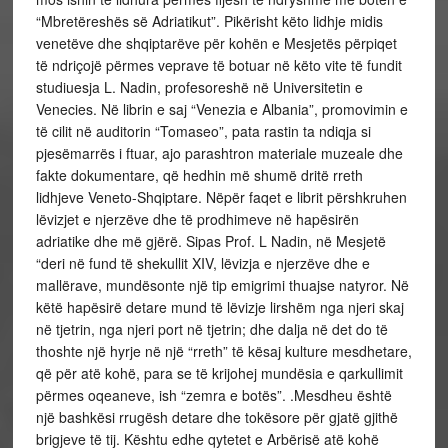
“Mbretëreshës së Adriatikut”. Pikërisht këto lidhje midis
venetëve dhe shqiptarëve për kohën e Mesjetës përpiqet
të ndriçojë përmes veprave të botuar në këto vite të fundit
studiuesja L. Nadin, profesoreshë në Universitetin e
Venecies. Në librin e saj “Venezia e Albania”, promovimin e
të cilit në auditorin “Tomaseo”, pata rastin ta ndiqja si
pjesëmarrës i ftuar, ajo parashtron materiale muzeale dhe
fakte dokumentare, që hedhin më shumë dritë rreth
lidhjeve Veneto-Shqiptare. Nëpër faqet e librit përshkruhen
lëvizjet e njerzëve dhe të prodhimeve në hapësirën
adriatike dhe më gjërë. Sipas Prof. L Nadin, në Mesjetë
“deri në fund të shekullit XIV, lëvizja e njerzëve dhe e
mallërave, mundësonte një tip emigrimi thuajse natyror. Në
këtë hapësirë detare mund të lëvizje lirshëm nga njeri skaj
në tjetrin, nga njeri port në tjetrin; dhe dalja në det do të
thoshte një hyrje në një “rreth” të kësaj kulture mesdhetare,
që për atë kohë, para se të krijohej mundësia e qarkullimit
përmes oqeaneve, ish “zemra e botës”. .Mesdheu është
një bashkësi rrugësh detare dhe tokësore për gjatë gjithë
brigjeve të tij. Kështu edhe qytetet e Arbërisë atë kohë