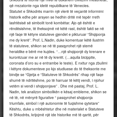
që rrezatonte nga idetë republikane të Venecies.
Statutet e Shkodrës marrin një vlerë të veçantë informimi
historik edhe për arsyen se hedhin dritë më tepër rreth
lashtësisë së simbolit tonë kombëtar. Ajo që është e
rëndësishme, të theksojmë në këtë rast, është fakti se në
një faqe të këtyre statuteve gjendet e pikturuar “Shqiponja
me dy krerë”. Prof. L.Nadin, duke komentuar këtë ilustrim
të statuteve, shikon se në të pasqyrohet një stemë
heraldike e bërë me kujdes. “…një shqiponjë dy krenare e
kurorëzuar me ar në të dy krerët. (…aquila bicippite,
coronata d’oro su e entrambe le teste). E nxitur nga zbulimi
i këtyre dokumenteve po kjo studiuese do të theksonte me
bindje se “Gjetja e “Statuteve të Shkodrës” rihap një faqe
shumë të ndritëshme, po të harruar të këtij vendi, i njohur
vetëm si vendi i shqiponjave” . Dhe më pastaj, Prof. L.
Nadin, tek analizon simbolikën e kësaj embleme, shikon se
në të, në mënyrë figurative “ pasqyrohet shqiponja
triumfale, simbol i një autonomie të fuqishme qytetare”
Kështu, duke u mbështetur dhe në materialet e Statuteve
të Shkodrës, krijojmë një ide historike më të qartë, për