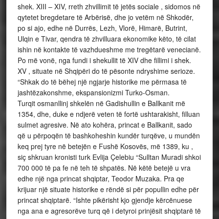
shek. XIII – XIV, rreth zhvillimit të jetës sociale , sidomos në
qytetet bregdetare të Arbërisë, dhe jo vetëm në Shkodër,
po si ajo, edhe në Durrës, Lezh, Vlorë, Himarë, Butrint,
Ulqin e Tivar, qendra të zhvilluara ekonomike këto, të cilat
ishin në kontakte të vazhdueshme me tregëtarë venecianë.
Po më vonë, nga fundi i shekullit të XIV dhe fillimi i shek.
XV , situate në Shqipëri do të pësonte ndryshime serioze.
“Shkak do të bëhej një ngjarje historike me përmasa të
jashtëzakonshme, ekspansionizmi Turko-Osman.
Turqit osmanllinj shkelën në Gadishullin e Ballkanit më
1354, dhe, duke e ndjerë veten të fortë ushtarakisht, filluan
sulmet agresive. Në ato kohëra, princat e Ballkanit, sado
që u përpoqën të bashkoheshin kundër turqëve, u mundën
keq prej tyre në betejën e Fushë Kosovës, më 1389, ku ,
siç shkruan kronisti turk Evlija Çelebiu “Sulltan Muradi shkoi
700 000 të pa fe në teh të shpatës. Në këtë betejë u vra
edhe një nga princat shqiptar, Teodor Muzaka. Pra qe
krijuar një situate historike e rëndë si për popullin edhe për
princat shqiptarë. “Ishte pikërisht kjo gjendje kërcënuese
nga ana e agresorëve turq që i detyroi prinjësit shqiptarë të