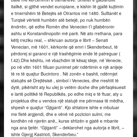
italikë, si gjithë vendet europiane, e kishin të gjallë kujtimin
e tmerrshëm të Betejës së Otrantos më 1480. Sulltanët e
Turqisë vërtetë humbën atë betejë, po nuk humbën
ëndrrën, që edhe Romën dhe Venecien t’i gllabëronin
ashtu si Konstandinopolin më parë. Në ato rrethana, para
këtij rreziku real, – shkruan autorja e librit – Senati
Venecian, më 1601, kërkonte që emri i Skenderbeut, të
përdorej si garanci e një trashëgimie ende të patreguar (
f.42).Dhe kështu, në vbazhdim të kësaj ideje, në Venecie,
po në vitin 1601 filluan punimet për ndërtimin e një anijeje
të re të quajtur Bucintoro . Në zonën e bashit, ndërmjet
statujës së Drejtësisë , simbol i Venecies, dhe rreshtit të
dytë, pikërisht aty ku ulej jo vetëm doxhe dhe përfaqësuesit
e lartë politikë të Republikës, po edhe miq e të ftuar, aty u
projektua dhe u vendos një statujë me përmasa të mëdha,
shpesh e quajtur “Gjiganti”. Kjo shtatore ishte e mbuluar
me fletë argjendi, dhe e vënë në pozicion sulmi, me
kordhën në njerën anë,, kurse shtizën e gjatë e mbante
nga ana tjetër. “Gjiganti” – deklarohet nga autorja e librit, –
ishte Gjergj Kastrioti, Skenderbeu.”