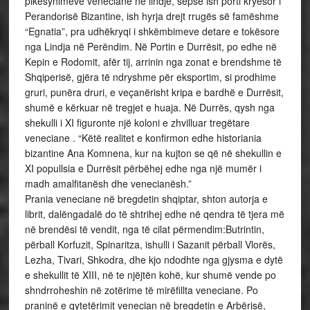
pikësynimeve veneciane në lindje, sepse ish porti kryesor i
Perandorisë Bizantine, ish hyrja drejt rrugës së famëshme
“Egnatia”, pra udhëkryqi i shkëmbimeve detare e tokësore
nga Lindja në Perëndim. Në Portin e Durrësit, po edhe në
Kepin e Rodomit, afër tij, arrinin nga zonat e brendshme të
Shqiperisë, gjëra të ndryshme për eksportim, si prodhime
gruri, punëra druri, e veçanërisht kripa e bardhë e Durrësit,
shumë e kërkuar në tregjet e huaja. Në Durrës, qysh nga
shekulli i XI figuronte një koloni e zhvilluar tregëtare
veneciane . “Këtë realitet e konfirmon edhe historiania
bizantine Ana Komnena, kur na kujton se që në shekullin e
XI popullsia e Durrësit përbëhej edhe nga një mumër i
madh amalfitanësh dhe venecianësh.”
Prania veneciane në bregdetin shqiptar, shton autorja e
librit, dalëngadalë do të shtrihej edhe në qendra të tjera më
në brendësi të vendit, nga të cilat përmendim:Butrintin,
përball Korfuzit, Spinaritza, ishulli i Sazanit përball Vlorës,
Lezha, Tivari, Shkodra, dhe kjo ndodhte nga gjysma e dytë
e shekullit të XIII, në te njëjtën kohë, kur shumë vende po
shndrroheshin në zotërime të mirëfillta veneciane. Po
praninë e qytetërimit venecian në bregdetin e Arbërisë,