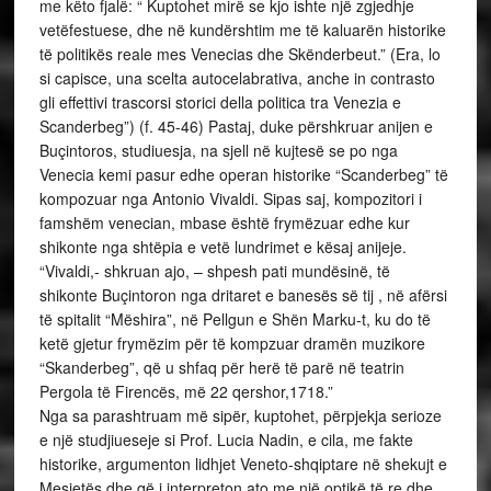
me këto fjalë: “ Kuptohet mirë se kjo ishte një zgjedhje
vetëfestuese, dhe në kundërshtim me të kaluarën historike
të politikës reale mes Venecias dhe Skënderbeut.” (Era, lo
si capisce, una scelta autocelabrativa, anche in contrasto
gli effettivi trascorsi storici della politica tra Venezia e
Scanderbeg”) (f. 45-46) Pastaj, duke përshkruar anijen e
Buçintoros, studiuesja, na sjell në kujtesë se po nga
Venecia kemi pasur edhe operan historike “Scanderbeg” të
kompozuar nga Antonio Vivaldi. Sipas saj, kompozitori i
famshëm venecian, mbase është frymëzuar edhe kur
shikonte nga shtëpia e vetë lundrimet e kësaj anijeje.
“Vivaldi,- shkruan ajo, – shpesh pati mundësinë, të
shikonte Buçintoron nga dritaret e banesës së tij , në afërsi
të spitalit “Mëshira”, në Pellgun e Shën Marku-t, ku do të
ketë gjetur frymëzim për të kompzuar dramën muzikore
“Skanderbeg”, që u shfaq për herë të parë në teatrin
Pergola të Firencës, më 22 qershor,1718.”
Nga sa parashtruam më sipër, kuptohet, përpjekja serioze
e një studjiueseje si Prof. Lucia Nadin, e cila, me fakte
historike, argumenton lidhjet Veneto-shqiptare në shekujt e
Mesjetës dhe që i interpreton ato me një optikë të re dhe