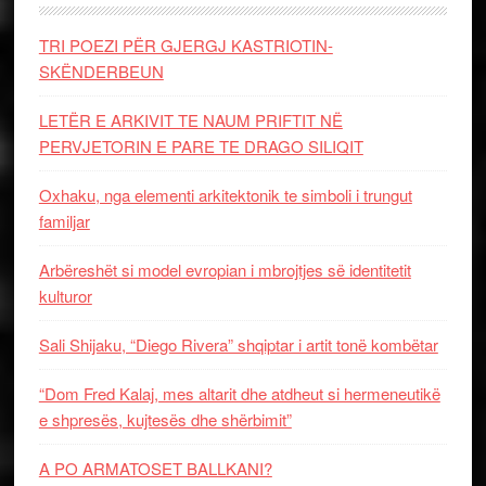
TRI POEZI PËR GJERGJ KASTRIOTIN-
SKËNDERBEUN
LETËR E ARKIVIT TE NAUM PRIFTIT NË
PERVJETORIN E PARE TE DRAGO SILIQIT
Oxhaku, nga elementi arkitektonik te simboli i trungut
familjar
Arbëreshët si model evropian i mbrojtjes së identitetit
kulturor
Sali Shijaku, “Diego Rivera” shqiptar i artit tonë kombëtar
“Dom Fred Kalaj, mes altarit dhe atdheut si hermeneutikë
e shpresës, kujtesës dhe shërbimit”
A PO ARMATOSET BALLKANI?