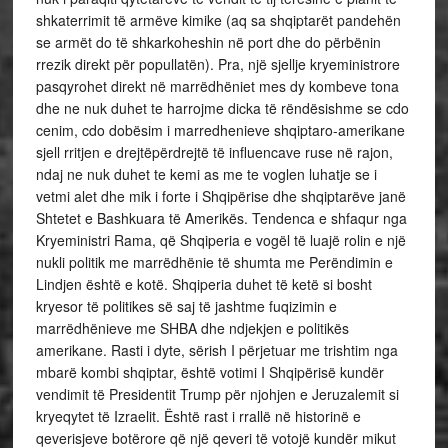
shkaterrimit të armëve kimike (aq sa shqiptarët pandehën
se armët do të shkarkoheshin në port dhe do përbënin
rrezik direkt për popullatën). Pra, një sjellje kryeministrore
pasqyrohet direkt në marrëdhëniet mes dy kombeve tona
dhe ne nuk duhet te harrojme dicka të rëndësishme se cdo
cenim, cdo dobësim i marredhenieve shqiptaro-amerikane
sjell rritjen e drejtëpërdrejtë të influencave ruse në rajon,
ndaj ne nuk duhet te kemi as me te voglen luhatje se i
vetmi alet dhe mik i forte i Shqipërise dhe shqiptarëve janë
Shtetet e Bashkuara të Amerikës. Tendenca e shfaqur nga
Kryeministri Rama, që Shqiperia e vogël të luajë rolin e një
nukli politik me marrëdhënie të shumta me Perëndimin e
Lindjen është e kotë. Shqiperia duhet të ketë si bosht
kryesor të politikes së saj të jashtme fuqizimin e
marrëdhënieve me SHBA dhe ndjekjen e politikës
amerikane. Rasti i dyte, sërish I përjetuar me trishtim nga
mbarë kombi shqiptar, është votimi I Shqipërisë kundër
vendimit të Presidentit Trump për njohjen e Jeruzalemit si
kryeqytet të Izraelit. Është rast i rrallë në historinë e
qeverisjeve botërore që një qeveri të votojë kundër mikut