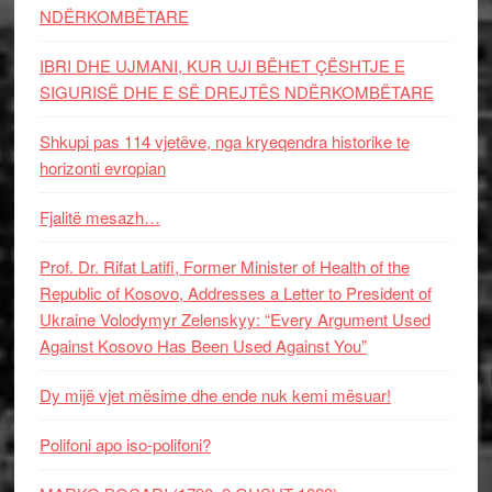
NDËRKOMBËTARE
IBRI DHE UJMANI, KUR UJI BËHET ÇËSHTJE E
SIGURISË DHE E SË DREJTËS NDËRKOMBËTARE
Shkupi pas 114 vjetëve, nga kryeqendra historike te
horizonti evropian
Fjalitë mesazh…
Prof. Dr. Rifat Latifi, Former Minister of Health of the
Republic of Kosovo, Addresses a Letter to President of
Ukraine Volodymyr Zelenskyy: “Every Argument Used
Against Kosovo Has Been Used Against You”
Dy mijë vjet mësime dhe ende nuk kemi mësuar!
Polifoni apo iso-polifoni?