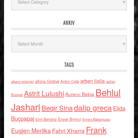
ARKIV
Arkiv
TAGS
arben llalla
alfons Grishaj
Anton Cefa
asllan
albano kolonjari
Behlul
Astrit Lulushi
Aurenc Bebja
Bushati
Jashari
dalip greca
Beqir Sina
Elida
Buçpapaj
Enver Bytyci
Elmi Berisha
Ermira Babamusta
Frank
Eugjen Merlika
Fahri Xharra