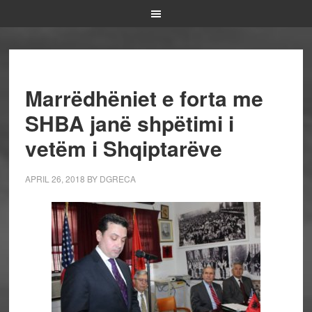
Marrëdhëniet e forta me
SHBA janë shpëtimi i
vetëm i Shqiptarëve
APRIL 26, 2018
BY
DGRECA