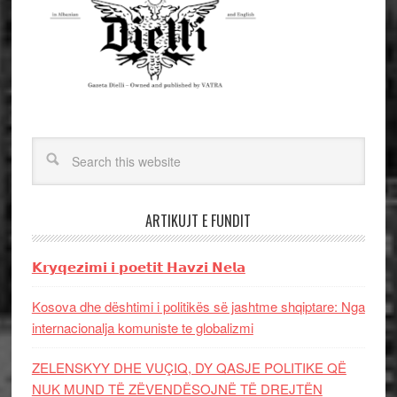
ARTIKUJT E FUNDIT
𝗞𝗿𝘆𝗾𝗲𝘇𝗶𝗺𝗶 𝗶 𝗽𝗼𝗲𝘁𝗶𝘁 𝗛𝗮𝘃𝘇𝗶 𝗡𝗲𝗹𝗮
Kosova dhe dështimi i politikës së jashtme shqiptare: Nga
internacionalja komuniste te globalizmi
ZELENSKYY DHE VUÇIQ, DY QASJE POLITIKE QË
NUK MUND TË ZËVENDËSOJNË TË DREJTËN