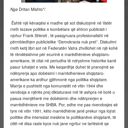
Nga
Dritan Mishto*/
Është një kënaqësi e madhe që sot diskutojmë në Vatër
rreth tezave politike e kombëtare që shtron publicisti i
njohur Frank Shkreli , të pasqyruara profesionalisht në
përmbledhjen publicistike “Demokracia nuk pret”. Diskutimi
rreth ketij libri sot në Federatën Vatra zhvillohet në një kohë
të rëndësishme për ecurinë e marëdhënieve shqiptaro-
amerikane, të cilat në periudha të ndryshme historike kanë
pasur luhatjet e veta. Me keqardhje duhet të pranojmë se
ndërprerja apo dobësimi i marrëdhenieve shqiptaro-
amerikane ka ardhur gjithmonë nga politika shqiptare.
Marrja e pushtetit nga komunistët në vitin 1944 dhe
vendosja e njërës prej diktaturave më të ashpra në botë u
pasua menjëherë me dobësimin dhe ndërprerjen e
marrëdhënieve me SHBA. Por, edhe me pas rivendosjes së
tyre në vitin 1991, këto marrëdhënie janë prekur nga lojrat
politike dhe interestat meskine te politikanëve shqiptarë, të
cilët në disa raste kyce nuk jane ngritur ne lartësinë qe