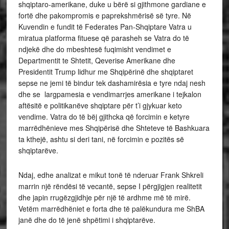
shqiptaro-amerikane, duke u bërë si gjithmone gardiane e
fortë dhe pakompromis e paprekshmërisë së tyre. Në
Kuvendin e fundit të Federates Pan-Shqiptare Vatra u
miratua platforma fituese që parasheh se Vatra do të
ndjekë dhe do mbeshtesë fuqimisht vendimet e
Departmentit te Shtetit, Qeverise Amerikane dhe
Presidentit Trump lidhur me Shqipërinë dhe shqiptaret
sepse ne jemi të bindur tek dashamirësia e tyre ndaj nesh
dhe se largpamesia e vendimarrjes amerikane i tejkalon
aftësitë e politikanëve shqiptare për t’i gjykuar keto
vendime. Vatra do të bëj gjithcka që forcimin e ketyre
marrëdhënieve mes Shqipërisë dhe Shteteve të Bashkuara
ta kthejë, ashtu si deri tani, në forcimin e pozitës së
shqiptarëve.
Ndaj, edhe analizat e mikut tonë të nderuar Frank Shkreli
marrin një rëndësi të vecantë, sepse I përgjigjen realitetit
dhe japin rrugëzgjidhje për një të ardhme më të mirë.
Vetëm marrëdhëniet e forta dhe të palëkundura me ShBA
janë dhe do të jenë shpëtimi i shqiptarëve.