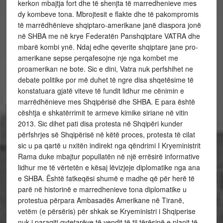
kerkon mbajtja fort dhe të shenjta të marredhenieve mes
dy kombeve tona. Mbrojtesit e flakte dhe të pakompromis
të marrëdhënieve shqiptaro-amerikane janë diaspora jonë
në SHBA me në krye Federatën Panshqiptare VATRA dhe
mbarë kombi ynë. Ndaj edhe qeverite shqiptare jane pro-
amerikane sepse perqafesojne nje nga kombet me
proamerikan ne bote. Sic e dini, Vatra nuk perfshihet ne
debate politike por më duhet të ngre disa shqetësime të
konstatuara gjatë viteve të fundit lidhur me cënimin e
marrëdhënieve mes Shqipërisë dhe SHBA. E para është
cështja e shkatërrimit te armeve kimike siriane në vitin
2013. Sic dihet pati disa protesta në Shqipëri kunder
përfshrjes së Shqipërisë në këtë proces, protesta të cilat
sic u pa qartë u nxitën indirekt nga qëndrimi I Kryeministrit
Rama duke mbajtur popullatën në një errësirë informative
lidhur me të vërtetën e kësaj lëvizjeje diplomatike nga ana
e SHBA. Është fatkeqësi shumë e madhe që për herë të
parë në historinë e marredhenieve tona diplomatike u
protestua përpara Ambasadës Amerikane në Tiranë,
vetëm (e përsëris) për shkak se Kryeministri i Shqiperise
nuk i paraqiti qytetarëve të vendit të tij tërësinë e planit të