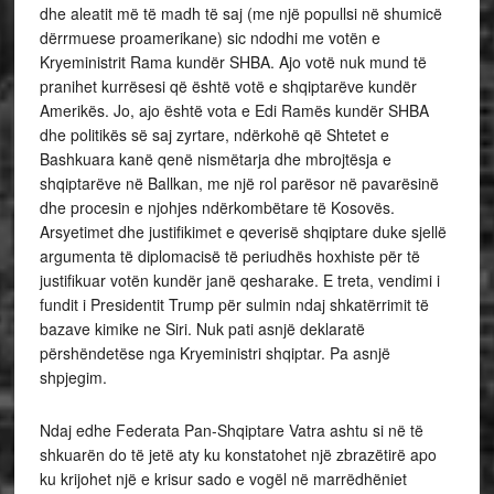
dhe aleatit më të madh të saj (me një popullsi në shumicë
dërrmuese proamerikane) sic ndodhi me votën e
Kryeministrit Rama kundër SHBA. Ajo votë nuk mund të
pranihet kurrësesi që është votë e shqiptarëve kundër
Amerikës. Jo, ajo është vota e Edi Ramës kundër SHBA
dhe politikës së saj zyrtare, ndërkohë që Shtetet e
Bashkuara kanë qenë nismëtarja dhe mbrojtësja e
shqiptarëve në Ballkan, me një rol parësor në pavarësinë
dhe procesin e njohjes ndërkombëtare të Kosovës.
Arsyetimet dhe justifikimet e qeverisë shqiptare duke sjellë
argumenta të diplomacisë të periudhës hoxhiste për të
justifikuar votën kundër janë qesharake. E treta, vendimi i
fundit i Presidentit Trump për sulmin ndaj shkatërrimit të
bazave kimike ne Siri. Nuk pati asnjë deklaratë
përshëndetëse nga Kryeministri shqiptar. Pa asnjë
shpjegim.
Ndaj edhe Federata Pan-Shqiptare Vatra ashtu si në të
shkuarën do të jetë aty ku konstatohet një zbrazëtirë apo
ku krijohet një e krisur sado e vogël në marrëdhëniet