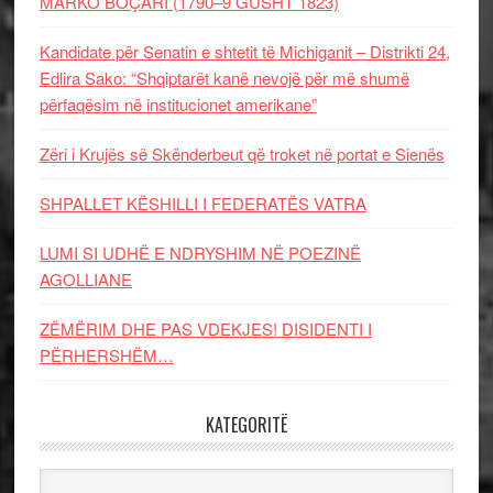
MARKO BOÇARI (1790–9 GUSHT 1823)
Kandidate për Senatin e shtetit të Michiganit – Distrikti 24,
Edlira Sako: “Shqiptarët kanë nevojë për më shumë
përfaqësim në institucionet amerikane”
Zëri i Krujës së Skënderbeut që troket në portat e Sienës
SHPALLET KËSHILLI I FEDERATËS VATRA
LUMI SI UDHË E NDRYSHIM NË POEZINË
AGOLLIANE
ZËMËRIM DHE PAS VDEKJES! DISIDENTI I
PËRHERSHËM…
KATEGORITË
Kategoritë