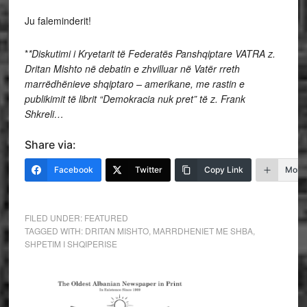
Ju faleminderit!
*
*Diskutimi i Kryetarit të Federatës Panshqiptare VATRA z.
Dritan Mishto në debatin e zhvilluar në Vatër rreth
marrëdhënieve shqiptaro – amerikane, me rastin e
publikimit të librit “Demokracia nuk pret” të z. Frank
Shkreli…
Share via:
Facebook
Twitter
Copy Link
More
FILED UNDER:
FEATURED
TAGGED WITH:
DRITAN MISHTO
,
MARRDHENIET ME SHBA
,
SHPETIM I SHQIPERISE