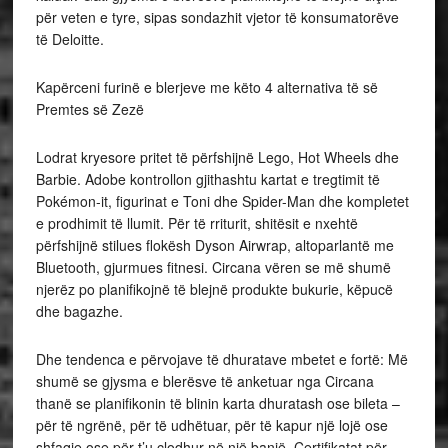
për veten e tyre, sipas sondazhit vjetor të konsumatorëve
të Deloitte.
Kapërceni furinë e blerjeve me këto 4 alternativa të së
Premtes së Zezë
Lodrat kryesore pritet të përfshijnë Lego, Hot Wheels dhe
Barbie. Adobe kontrollon gjithashtu kartat e tregtimit të
Pokémon-it, figurinat e Toni dhe Spider-Man dhe kompletet
e prodhimit të llumit. Për të rriturit, shitësit e nxehtë
përfshijnë stilues flokësh Dyson Airwrap, altoparlantë me
Bluetooth, gjurmues fitnesi. Circana vëren se më shumë
njerëz po planifikojnë të blejnë produkte bukurie, këpucë
dhe bagazhe.
Dhe tendenca e përvojave të dhuratave mbetet e fortë: Më
shumë se gjysma e blerësve të anketuar nga Circana
thanë se planifikonin të blinin karta dhuratash ose bileta –
për të ngrënë, për të udhëtuar, për të kapur një lojë ose
shfaqje ose për t’u çlodhur në një banjë. Certifikatat për