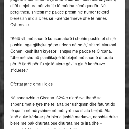
ditët e njohura për zbritje të mëdha zënë qendër. Në
përgjithësi, shitësit me pakicë presin një numër rekord
blerësish midis Ditës së Falënderimeve dhe të hënës
Cybersale.
“Këtë vit, më shumë konsumatorë i shohin pushimet si një
pushim nga gjithçka që po ndodh në botë,” shkroi Marshal
Cohen, këshilltari kryesor i shitjes me pakicë të Circana,
“dhe më shumë planifikojnë të blejnë më shumë dhurata
për të tjerët për t’u sjellë atyre gëzim gjatë kohërave
sfiduese.”
Ofertat janë emri i lojës
Në sondazhin e Circana, 62% e njerëzve thanë se
shpenzimet e tyre më të larta për ushqimin dhe faturat do
të çonin në ndryshime në mënyrën se si ata blejnë. Ata
janë duke kërkuar për blerje jashtë markave, ndoshta duke
blerë më pak dhurata ose dhurata më të lira dhe –