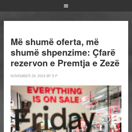
Më shumë oferta, më
shumë shpenzime: Çfarë
rezervon e Premtja e Zezë
NOVEMBER 29, 2024
BY
S P