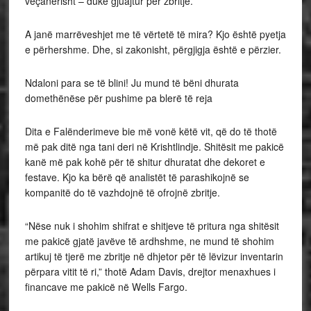
veçanërisht – duke gjuajtur për zbritje.
A janë marrëveshjet me të vërtetë të mira? Kjo është pyetja
e përhershme. Dhe, si zakonisht, përgjigja është e përzier.
Ndaloni para se të blini! Ju mund të bëni dhurata
domethënëse për pushime pa blerë të reja
Dita e Falënderimeve bie më vonë këtë vit, që do të thotë
më pak ditë nga tani deri në Krishtlindje. Shitësit me pakicë
kanë më pak kohë për të shitur dhuratat dhe dekoret e
festave. Kjo ka bërë që analistët të parashikojnë se
kompanitë do të vazhdojnë të ofrojnë zbritje.
“Nëse nuk i shohim shifrat e shitjeve të pritura nga shitësit
me pakicë gjatë javëve të ardhshme, ne mund të shohim
artikuj të tjerë me zbritje në dhjetor për të lëvizur inventarin
përpara vitit të ri,” thotë Adam Davis, drejtor menaxhues i
financave me pakicë në Wells Fargo.