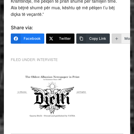
Krishtlindje, më pëlqen të prish shumë për familjen time.
Ata bëjnë shumë për mua, kështu që më pëlqen t’u bëj
diçka të veçantë.”
Share via:
Facebook
Twitter
Copy Link
More
FILED UNDER:
INTERVISTE