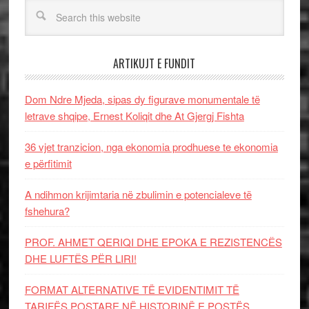
ARTIKUJT E FUNDIT
Dom Ndre Mjeda, sipas dy figurave monumentale të
letrave shqipe, Ernest Koliqit dhe At Gjergj Fishta
36 vjet tranzicion, nga ekonomia prodhuese te ekonomia
e përfitimit
A ndihmon krijimtaria në zbulimin e potencialeve të
fshehura?
PROF. AHMET QERIQI DHE EPOKA E REZISTENCЁS
DHE LUFTЁS PЁR LIRI!
FORMAT ALTERNATIVE TË EVIDENTIMIT TË
TARIFËS POSTARE NË HISTORINË E POSTËS