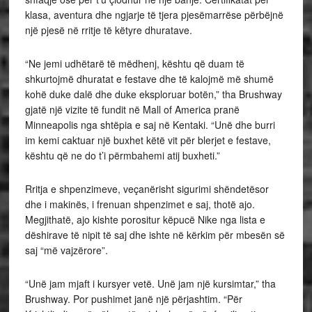
klasa, aventura dhe ngjarje të tjera pjesëmarrëse përbëjnë
një pjesë në rritje të këtyre dhuratave.
“Ne jemi udhëtarë të mëdhenj, kështu që duam të
shkurtojmë dhuratat e festave dhe të kalojmë më shumë
kohë duke dalë dhe duke eksploruar botën,” tha Brushway
gjatë një vizite të fundit në Mall of America pranë
Minneapolis nga shtëpia e saj në Kentaki. “Unë dhe burri
im kemi caktuar një buxhet këtë vit për blerjet e festave,
kështu që ne do t’i përmbahemi atij buxheti.”
Rritja e shpenzimeve, veçanërisht sigurimi shëndetësor
dhe i makinës, i frenuan shpenzimet e saj, thotë ajo.
Megjithatë, ajo kishte porositur këpucë Nike nga lista e
dëshirave të nipit të saj dhe ishte në kërkim për mbesën së
saj “më vajzërore”.
“Unë jam mjaft i kursyer vetë. Unë jam një kursimtar,” tha
Brushway. Por pushimet janë një përjashtim. “Për