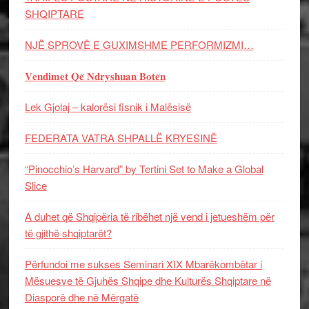
SHQIPTARE
NJË SPROVË E GUXIMSHME PERFORMIZMI…
𝐕𝐞𝐧𝐝𝐢𝐦𝐞𝐭 𝐐𝐞̈ 𝐍𝐝𝐫𝐲𝐬𝐡𝐮𝐚𝐧 𝐁𝐨𝐭𝐞̈𝐧
Lek Gjolaj – kalorësi fisnik i Malësisë
FEDERATA VATRA SHPALLË KRYESINË
“Pinocchio’s Harvard” by Tertini Set to Make a Global
Slice
A duhet që Shqipëria të ribëhet një vend i jetueshëm për
të gjithë shqiptarët?
Përfundoi me sukses Seminari XIX Mbarëkombëtar i
Mësuesve të Gjuhës Shqipe dhe Kulturës Shqiptare në
Diasporë dhe në Mërgatë