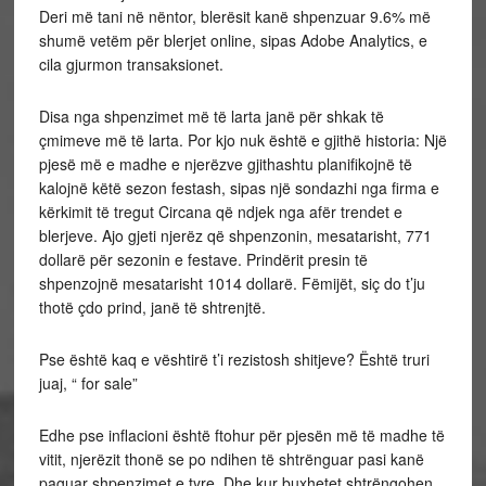
Deri më tani në nëntor, blerësit kanë shpenzuar 9.6% më
shumë vetëm për blerjet online, sipas Adobe Analytics, e
cila gjurmon transaksionet.
Disa nga shpenzimet më të larta janë për shkak të
çmimeve më të larta. Por kjo nuk është e gjithë historia: Një
pjesë më e madhe e njerëzve gjithashtu planifikojnë të
kalojnë këtë sezon festash, sipas një sondazhi nga firma e
kërkimit të tregut Circana që ndjek nga afër trendet e
blerjeve. Ajo gjeti njerëz që shpenzonin, mesatarisht, 771
dollarë për sezonin e festave. Prindërit presin të
shpenzojnë mesatarisht 1014 dollarë. Fëmijët, siç do t’ju
thotë çdo prind, janë të shtrenjtë.
Pse është kaq e vështirë t’i rezistosh shitjeve? Është truri
juaj, “ for sale”
Edhe pse inflacioni është ftohur për pjesën më të madhe të
vitit, njerëzit thonë se po ndihen të shtrënguar pasi kanë
paguar shpenzimet e tyre. Dhe kur buxhetet shtrëngohen,