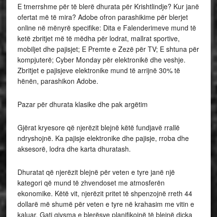
E tmerrshme për të blerë dhurata për Krishtlindje? Kur janë
ofertat më të mira? Adobe ofron parashikime për blerjet
online në mënyrë specifike: Dita e Falenderimeve mund të
ketë zbritjet më të mëdha për lodrat, mallrat sportive,
mobiljet dhe pajisjet; E Premte e Zezë për TV; E shtuna për
kompjuterë; Cyber ​​Monday për elektronikë dhe veshje.
Zbritjet e pajisjeve elektronike mund të arrijnë 30% të
hënën, parashikon Adobe.
Pazar për dhurata klasike dhe pak argëtim
Gjërat kryesore që njerëzit blejnë këtë fundjavë rrallë
ndryshojnë. Ka pajisje elektronike dhe pajisje, rroba dhe
aksesorë, lodra dhe karta dhuratash.
Dhuratat që njerëzit blejnë për veten e tyre janë një
kategori që mund të zhvendoset me atmosferën
ekonomike. Këtë vit, njerëzit pritet të shpenzojnë rreth 44
dollarë më shumë për veten e tyre në krahasim me vitin e
kaluar. Gati gjysma e blerësve planifikojnë të blejnë diçka