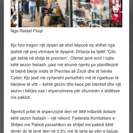
Nga Rafael Floqi/
Kjo foto tregon një dyqan që shet këpucë siç shihet nga
jashtë një prej vitrinave të dyqanit. Dritarja ka fjalët “Çdo
gjë është në shitje të premten”. Ofertat janë emri i lojës
këtë sezon festash, pasi më shumë njerëz po planifikojnë
të bëjnë blerje midis të Premtes së Zezë dhe të hënës
Cyber. Kjo javë nis zyrtarisht periudhën më të ngarkuar të
blerjeve të vitit – është gëzim dhe kaos për
blerësit dhe një
sezon i bërjes ose i shpenzimeve për shumicën e shitësve
me pakicë.
Njerëzit pritet të shpenzojnë deri në 989 miliardë dollarë
këtë sezon festash – një rekord. Federata Kombëtare e
Shitjes me Pakicë parashikon se shitjet me pakicë këtë
dimër do të jenë deri në 3.5% më të larta se vitin e kaluar.