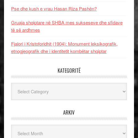
Pse dhe kush e vrau Hasan Riza Pashën?
Gruaja shqiptare në SHBA mes sukseseve dhe sfidave
të së ardhmes
Fjalori i Kristoforidhit (1904): Monument leksikografik,
etnogjeografik dhe i identitetit kombëtar shqiptar
KATEGORITË
Kategoritë
ARKIV
Arkiv