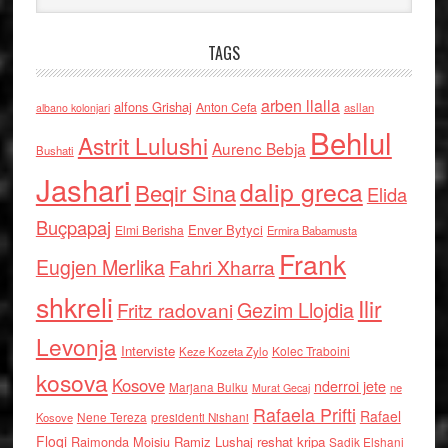
TAGS
arben llalla
alfons Grishaj
Anton Cefa
asllan
albano kolonjari
Behlul
Astrit Lulushi
Aurenc Bebja
Bushati
Jashari
dalip greca
Beqir Sina
Elida
Buçpapaj
Enver Bytyci
Elmi Berisha
Ermira Babamusta
Frank
Eugjen Merlika
Fahri Xharra
shkreli
Ilir
Gezim Llojdia
Fritz radovani
Levonja
Interviste
Kolec Traboini
Keze Kozeta Zylo
kosova
Kosove
nderroi jete
Marjana Bulku
ne
Murat Gecaj
Rafaela Prifti
Rafael
Nene Tereza
Kosove
presidenti Nishani
Floqi
Raimonda Moisiu
Ramiz Lushaj
reshat kripa
Sadik Elshani