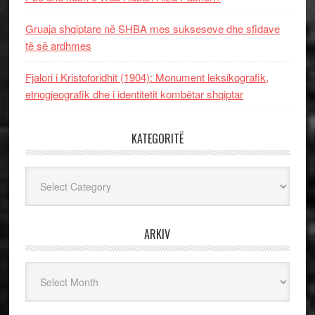
Gruaja shqiptare në SHBA mes sukseseve dhe sfidave
të së ardhmes
Fjalori i Kristoforidhit (1904): Monument leksikografik,
etnogjeografik dhe i identitetit kombëtar shqiptar
KATEGORITË
Kategoritë
ARKIV
Arkiv