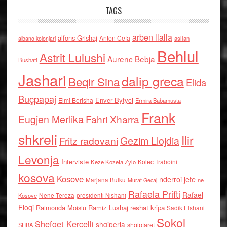
TAGS
arben llalla
alfons Grishaj
Anton Cefa
asllan
albano kolonjari
Behlul
Astrit Lulushi
Aurenc Bebja
Bushati
Jashari
dalip greca
Beqir Sina
Elida
Buçpapaj
Enver Bytyci
Elmi Berisha
Ermira Babamusta
Frank
Eugjen Merlika
Fahri Xharra
shkreli
Ilir
Gezim Llojdia
Fritz radovani
Levonja
Interviste
Kolec Traboini
Keze Kozeta Zylo
kosova
Kosove
nderroi jete
Marjana Bulku
ne
Murat Gecaj
Rafaela Prifti
Rafael
Nene Tereza
Kosove
presidenti Nishani
Floqi
Raimonda Moisiu
Ramiz Lushaj
reshat kripa
Sadik Elshani
Sokol
Shefqet Kercelli
shqiperia
shqiptaret
SHBA