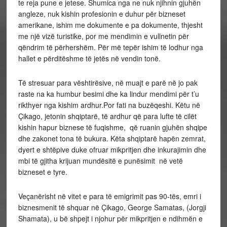
te reja pune e jetese. Shumica nga ne nuk njihnin gjuhën
angleze, nuk kishin profesionin e duhur për bizneset
amerikane, ishim me dokumente e pa dokumente, thjesht
me një vizë turistike, por me mendimin e vullnetin për
qëndrim të përhershëm. Për më tepër ishim të lodhur nga
hallet e përditëshme të jetës në vendin tonë.
Të stresuar para vështirësive, në muajt e parë në jo pak
raste na ka humbur besimi dhe ka lindur mendimi për t’u
rikthyer nga kishim ardhur.Por fati na buzëqeshi. Këtu në
Çikago, jetonin shqiptarë, të ardhur që para lufte të cilët
kishin hapur biznese të fuqishme, që ruanin gjuhën shqipe
dhe zakonet tona të bukura. Këta shqiptarë hapën zemrat,
dyert e shtëpive duke ofruar mikpritjen dhe inkurajimin dhe
mbi të gjitha krijuan mundësitë e punësimit në vetë
bizneset e tyre.
Veçanërisht në vitet e para të emigrimit pas 90-tës, emri i
biznesmenit të shquar në Çikago, George Samatas, (Jorgji
Shamata), u bë shpejt i njohur për mikpritjen e ndihmën e