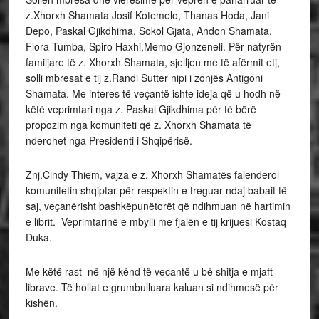
z.Xhorxh Shamata Josif Kotemelo, Thanas Hoda, Jani
Depo, Paskal Gjikdhima, Sokol Gjata, Andon Shamata,
Flora Tumba, Spiro Haxhi,Memo Gjonzeneli. Për natyrën
familjare të z. Xhorxh Shamata, sjelljen me të afërmit etj,
solli mbresat e tij z.Randi Sutter nipi i zonjës Antigoni
Shamata. Me interes të veçantë ishte ideja që u hodh në
këtë veprimtari nga z. Paskal Gjikdhima për të bërë
propozim nga komuniteti që z. Xhorxh Shamata të
nderohet nga Presidenti i Shqipërisë.
Znj.Cindy Thiem, vajza e z. Xhorxh Shamatës falenderoi
komunitetin shqiptar për respektin e treguar ndaj babait të
saj, veçanërisht bashkëpunëtorët që ndihmuan në hartimin
e librit. Veprimtarinë e mbylli me fjalën e tij krijuesi Kostaq
Duka.
Me këtë rast në një kënd të vecantë u bë shitja e mjaft
librave. Të hollat e grumbulluara kaluan si ndihmesë për
kishën.