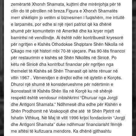
zemërartë Xhorxh Shamata, kujtimi dhe mirënjohja për të
cilin do të përcillen në breza.Figura e Xhorxh Shamatës
merr shkëlqim jo vetëm si biznesmen i fuqishëm, me intuitë
e larpamës, por edhe si një njeri patriot që ka dhënë
shumë për komunitetin në Amerikë dhe ka kryer mjaft
bamirësi në vendlindje. Ai është ndër kontribuesit kryesorë
për ngritjen e Kishës Othodokse Shqiptare Shën Nikolla në
Çikago me një histori mbi 70-të vjeçare. Pas 90-tës financoi
për restaurimin e kishës së Shën Nikollës në Sinicë. Po
këtu në Sinicë dha kontribut financiar për ngritjen nga
themelet të Kishës së Shën Thanasit që ishte rënuar në
vitin 1967 . Vëmendjen e drejtoi edhe në qytetin e Korçës.
Dhuroi një shumë të konsiderueshme për ndërtimin e
ikonostasit të Kishës Shën Ilia në Korçë ku në shënjë
respekti është vendosur mbishkrimi “Dhuruar nga Jorgji
dhe Antigoni Shamata.” Ndihmesë dha edhe për Kishën e
Shën Prodhomit në Voskopojë dhe atë të Shën Pjetrit në
fshatin Vithkuq. Në Maj të vitit 1996 krijoi fondacionin “Jorgji
dhe Antigoni Shamata” duke ndihmuar financiarisht fëmijë
me aftësi të kufizuara mendore. Ka dhënë gjithashtu