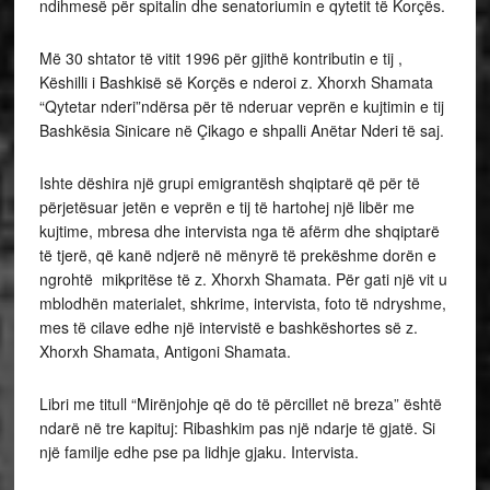
ndihmesë për spitalin dhe senatoriumin e qytetit të Korçës.
Më 30 shtator të vitit 1996 për gjithë kontributin e tij ,
Këshilli i Bashkisë së Korçës e nderoi z. Xhorxh Shamata
“Qytetar nderi”ndërsa për të nderuar veprën e kujtimin e tij
Bashkësia Sinicare në Çikago e shpalli Anëtar Nderi të saj.
Ishte dëshira një grupi emigrantësh shqiptarë që për të
përjetësuar jetën e veprën e tij të hartohej një libër me
kujtime, mbresa dhe intervista nga të afërm dhe shqiptarë
të tjerë, që kanë ndjerë në mënyrë të prekëshme dorën e
ngrohtë mikpritëse të z. Xhorxh Shamata. Për gati një vit u
mblodhën materialet, shkrime, intervista, foto të ndryshme,
mes të cilave edhe një intervistë e bashkëshortes së z.
Xhorxh Shamata, Antigoni Shamata.
Libri me titull “Mirënjohje që do të përcillet në breza” është
ndarë në tre kapituj: Ribashkim pas një ndarje të gjatë. Si
një familje edhe pse pa lidhje gjaku. Intervista.