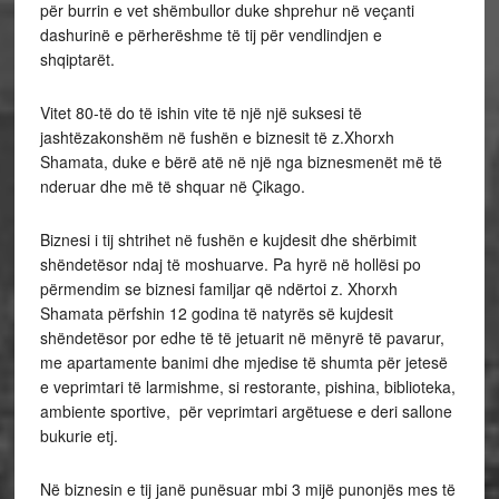
për burrin e vet shëmbullor duke shprehur në veçanti
dashurinë e përherëshme të tij për vendlindjen e
shqiptarët.
Vitet 80-të do të ishin vite të një një suksesi të
jashtëzakonshëm në fushën e biznesit të z.Xhorxh
Shamata, duke e bërë atë në një nga biznesmenët më të
nderuar dhe më të shquar në Çikago.
Biznesi i tij shtrihet në fushën e kujdesit dhe shërbimit
shëndetësor ndaj të moshuarve. Pa hyrë në hollësi po
përmendim se biznesi familjar që ndërtoi z. Xhorxh
Shamata përfshin 12 godina të natyrës së kujdesit
shëndetësor por edhe të të jetuarit në mënyrë të pavarur,
me apartamente banimi dhe mjedise të shumta për jetesë
e veprimtari të larmishme, si restorante, pishina, biblioteka,
ambiente sportive, për veprimtari argëtuese e deri sallone
bukurie etj.
Në biznesin e tij janë punësuar mbi 3 mijë punonjës mes të