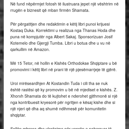
Në fund nëpërmjet fotosh të ilustruara jepet një vështrim në
rrugën e biznesit që mban firmën Shamata.
Për përgatitjen dhe redaktimin e këtij libri punoi krijuesi
Kostaq Duka. Korrektimi u realizua nga Thanas Hoda dhe
puna në kompjutër nga Albert Sakaj. Sponsorizuan Josif
Kotemelo dhe Gjergji Tumba. Libri u botua dhe u vu në
qarkullim në Amazon.
Më 15 Tetor, në hollin e Kishës Orthodokse Shqiptare u bë
promovimi i këtij libri në prani të një pjesëmarrjeje të gjërë.
Uroi mirëseardhjen At Kostandin Tuda i cili tha se nuk
është rastësi që ky promovim u bë në mjediset e kishës. Z.
Xhorxh Shamata do të kujtohet e nderohet gjithmonë si një
nga kontribuesit kryesorë për ngritjen e kësaj kishe dhe si
një njeri që dha aq shumë ndihmesë për komunitetin
shqiptar.
Sollën mbresa dhe vlerësime për veprën e paharruar të