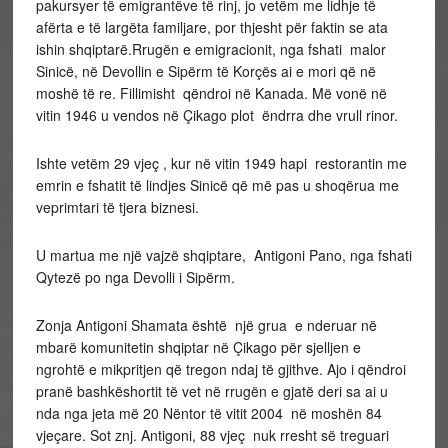
pakursyer të emigrantëve të rinj, jo vetëm me lidhje të
afërta e të largëta familjare, por thjesht për faktin se ata
ishin shqiptarë.Rrugën e emigracionit, nga fshati malor
Sinicë, në Devollin e Sipërm të Korçës ai e mori që në
moshë të re. Fillimisht qëndroi në Kanada. Më vonë në
vitin 1946 u vendos në Çikago plot ëndrra dhe vrull rinor.
Ishte vetëm 29 vjeç , kur në vitin 1949 hapi restorantin me
emrin e fshatit të lindjes Sinicë që më pas u shoqërua me
veprimtari të tjera biznesi.
U martua me një vajzë shqiptare, Antigoni Pano, nga fshati
Qytezë po nga Devolli i Sipërm.
Zonja Antigoni Shamata është një grua e nderuar në
mbarë komunitetin shqiptar në Çikago për sjelljen e
ngrohtë e mikpritjen që tregon ndaj të gjithve. Ajo i qëndroi
pranë bashkëshortit të vet në rrugën e gjatë deri sa ai u
nda nga jeta më 20 Nëntor të vitit 2004 në moshën 84
vjeçare. Sot znj. Antigoni, 88 vjeç nuk rresht së treguari