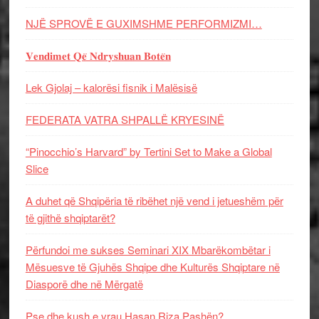
NJË SPROVË E GUXIMSHME PERFORMIZMI…
𝐕𝐞𝐧𝐝𝐢𝐦𝐞𝐭 𝐐𝐞̈ 𝐍𝐝𝐫𝐲𝐬𝐡𝐮𝐚𝐧 𝐁𝐨𝐭𝐞̈𝐧
Lek Gjolaj – kalorësi fisnik i Malësisë
FEDERATA VATRA SHPALLË KRYESINË
“Pinocchio’s Harvard” by Tertini Set to Make a Global
Slice
A duhet që Shqipëria të ribëhet një vend i jetueshëm për
të gjithë shqiptarët?
Përfundoi me sukses Seminari XIX Mbarëkombëtar i
Mësuesve të Gjuhës Shqipe dhe Kulturës Shqiptare në
Diasporë dhe në Mërgatë
Pse dhe kush e vrau Hasan Riza Pashën?