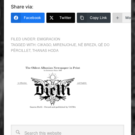
Share via:
Facebook
Twitter
Copy Link
More
FILED UNDER:
EMIGRACION
TAGGED WITH:
CIKAGO
,
MIRENJOHJE
,
NË BREZA
,
QË DO
PËRCILLET
,
THANAS HODA