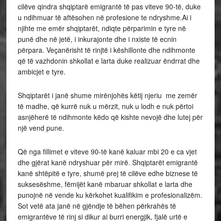
cilëve qindra shqiptarë emigrantë të pas viteve 90-të, duke
u ndihmuar të aftësohen në profesione te ndryshme.Ai i
njihte me emër shqiptarët, ndiqte përparimin e tyre në
punë dhe në jetë, i inkurajonte dhe i nxiste të ecnin
përpara. Veçanërisht të rinjtë i këshillonte dhe ndihmonte
që të vazhdonin shkollat e larta duke realizuar ëndrrat dhe
ambicjet e tyre.
Shqiptarët i janë shume mirënjohës këtij njeriu me zemër
të madhe, që kurrë nuk u mërzit, nuk u lodh e nuk përtoi
asnjëherë të ndihmonte këdo që kishte nevojë dhe lutej për
një vend pune.
Që nga fillimet e viteve 90-të kanë kaluar mbi 20 e ca vjet
dhe gjërat kanë ndryshuar për mirë. Shqiptarët emigrantë
kanë shtëpitë e tyre, shumë prej të cilëve edhe biznese të
suksesëshme, fëmijët kanë mbaruar shkollat e larta dhe
punojnë në vende ku kërkohet kualifikim e profesionalizëm.
Sot vetë ata janë në gjëndje të bëhen përkrahës të
emigrantëve të rinj si dikur ai burri energjik, fjalë urtë e