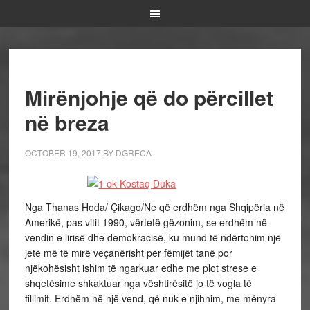
Mirënjohje që do përcillet
në breza
OCTOBER 19, 2017
BY
DGRECA
Nga Thanas Hoda/ Çikago/Ne që erdhëm nga Shqipëria në
Amerikë, pas vitit 1990, vërtetë gëzonim, se erdhëm në
vendin e lirisë dhe demokracisë, ku mund të ndërtonim një
jetë më të mirë veçanërisht për fëmijët tanë por
njëkohësisht ishim të ngarkuar edhe me plot strese e
shqetësime shkaktuar nga vështirësitë jo të vogla të
fillimit. Erdhëm në një vend, që nuk e njihnim, me mënyra