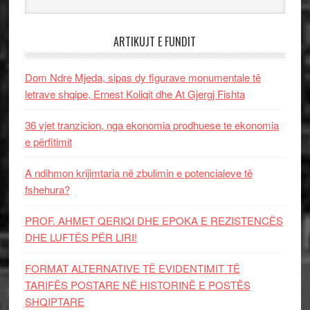
ARTIKUJT E FUNDIT
Dom Ndre Mjeda, sipas dy figurave monumentale të
letrave shqipe, Ernest Koliqit dhe At Gjergj Fishta
36 vjet tranzicion, nga ekonomia prodhuese te ekonomia
e përfitimit
A ndihmon krijimtaria në zbulimin e potencialeve të
fshehura?
PROF. AHMET QERIQI DHE EPOKA E REZISTENCЁS
DHE LUFTЁS PЁR LIRI!
FORMAT ALTERNATIVE TË EVIDENTIMIT TË
TARIFËS POSTARE NË HISTORINË E POSTËS
SHQIPTARE