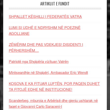
ARTIKUJT E FUNDIT
SHPALLET KËSHILLI I FEDERATËS VATRA
LUMI SI UDHË E NDRYSHIM NË POEZINË
AGOLLIANE
ZËMËRIM DHE PAS VDEKJES! DISIDENTI I
PËRHERSHËM…
Patriotë nga Shqipëria vizituan Vatrën
Mirëseardhje në Shqipëri, Ambasador Eric Wendt
KOSOVA E KA FITUAR LUFTËN, POR PAQEN DUHET
TA FITOJË EDHE NË INSTITUCIONE!
Scanderbeg, mburoja e Arbërisë dhe gjeniu ushtarak në
faqet e Giovanni Carlo Saraceni-t