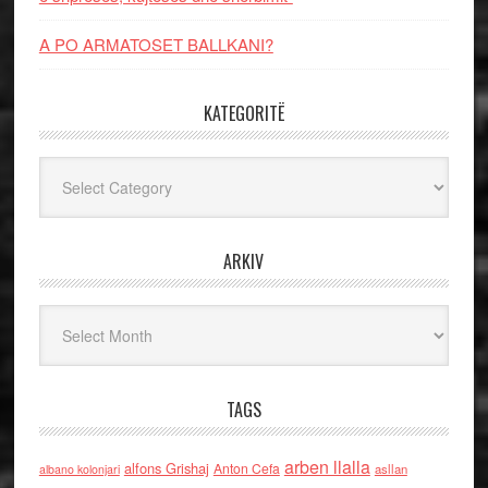
A PO ARMATOSET BALLKANI?
KATEGORITË
Kategoritë
ARKIV
Arkiv
TAGS
arben llalla
alfons Grishaj
Anton Cefa
asllan
albano kolonjari