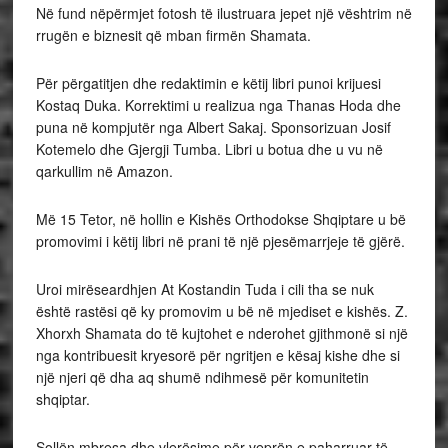
Në fund nëpërmjet fotosh të ilustruara jepet një vështrim në
rrugën e biznesit që mban firmën Shamata.
Për përgatitjen dhe redaktimin e këtij libri punoi krijuesi
Kostaq Duka. Korrektimi u realizua nga Thanas Hoda dhe
puna në kompjutër nga Albert Sakaj. Sponsorizuan Josif
Kotemelo dhe Gjergji Tumba. Libri u botua dhe u vu në
qarkullim në Amazon.
Më 15 Tetor, në hollin e Kishës Orthodokse Shqiptare u bë
promovimi i këtij libri në prani të një pjesëmarrjeje të gjërë.
Uroi mirëseardhjen At Kostandin Tuda i cili tha se nuk
është rastësi që ky promovim u bë në mjediset e kishës. Z.
Xhorxh Shamata do të kujtohet e nderohet gjithmonë si një
nga kontribuesit kryesorë për ngritjen e kësaj kishe dhe si
një njeri që dha aq shumë ndihmesë për komunitetin
shqiptar.
Sollën mbresa dhe vlerësime për veprën e paharruar të