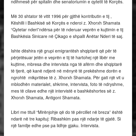
ndihmesë për spitalin dhe senatoriumin e qytetit të Korçës.
Më 30 shtator të vitit 1996 për gjithë kontributin e tij ,
Këshilli i Bashkisë së Korçës e nderoi z. Xhorxh Shamata
“Qytetar nderi”ndërsa për të nderuar veprën e kujtimin e tij
Bashkësia Sinicare në Çikago e shpalli Anëtar Nderi të saj.
Ishte dëshira një grupi emigrantësh shqiptarë që për të
përjetësuar jetën e veprën e tij të hartohej një libër me
kujtime, mbresa dhe intervista nga të afërm dhe shqiptarë
të tjerë, që kanë ndjerë në mënyrë të prekëshme dorën e
ngrohtë mikpritëse të z. Xhorxh Shamata. Për gati një vit u
mblodhën materialet, shkrime, intervista, foto të ndryshme,
mes të cilave edhe një intervistë e bashkëshortes së z.
Xhorxh Shamata, Antigoni Shamata.
Libri me titull “Mirënjohje që do të përcillet në breza” është
ndarë në tre kapituj: Ribashkim pas një ndarje të gjatë. Si
një familje edhe pse pa lidhje gjaku. Intervista.