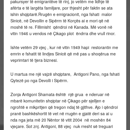
pakursyer të emigrantëve të rinj, jo vetëm me lidhje të
afërta e të largëta familjare, por thjesht për faktin se ata
ishin shqiptarë.Rrugën e emigracionit, nga fshati malor
Sinicë, në Devollin e Sipërm të Korçës ai e mori që në
moshë të re. Fillimisht qëndroi në Kanada. Më vonë në
vitin 1946 u vendos në Çikago plot ëndrra dhe vrull rinor.
Ishte vetëm 29 vjeç , kur në vitin 1949 hapi restorantin me
emrin e fshatit të lindjes Sinicë që më pas u shoqërua me
veprimtari të tjera biznesi.
U martua me një vajzë shqiptare, Antigoni Pano, nga fshati
Qytezë po nga Devolli i Sipërm.
Zonja Antigoni Shamata është një grua e nderuar në
mbarë komunitetin shqiptar në Çikago për sjelljen e
ngrohtë e mikpritjen që tregon ndaj të gjithve. Ajo i qëndroi
pranë bashkëshortit të vet në rrugën e gjatë deri sa ai u
nda nga jeta më 20 Nëntor të vitit 2004 në moshën 84
vjeçare. Sot znj. Antigoni, 88 vjeç nuk rresht së treguari