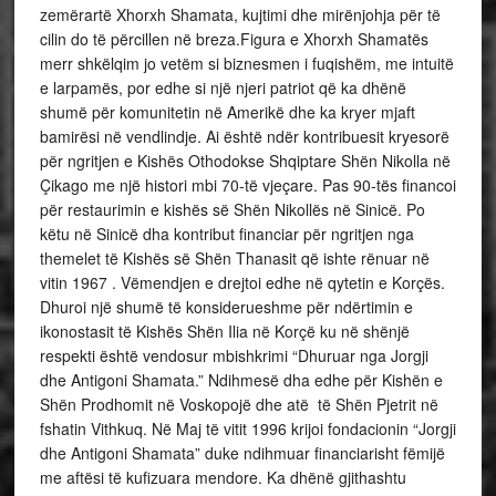
zemërartë Xhorxh Shamata, kujtimi dhe mirënjohja për të
cilin do të përcillen në breza.Figura e Xhorxh Shamatës
merr shkëlqim jo vetëm si biznesmen i fuqishëm, me intuitë
e larpamës, por edhe si një njeri patriot që ka dhënë
shumë për komunitetin në Amerikë dhe ka kryer mjaft
bamirësi në vendlindje. Ai është ndër kontribuesit kryesorë
për ngritjen e Kishës Othodokse Shqiptare Shën Nikolla në
Çikago me një histori mbi 70-të vjeçare. Pas 90-tës financoi
për restaurimin e kishës së Shën Nikollës në Sinicë. Po
këtu në Sinicë dha kontribut financiar për ngritjen nga
themelet të Kishës së Shën Thanasit që ishte rënuar në
vitin 1967 . Vëmendjen e drejtoi edhe në qytetin e Korçës.
Dhuroi një shumë të konsiderueshme për ndërtimin e
ikonostasit të Kishës Shën Ilia në Korçë ku në shënjë
respekti është vendosur mbishkrimi “Dhuruar nga Jorgji
dhe Antigoni Shamata.” Ndihmesë dha edhe për Kishën e
Shën Prodhomit në Voskopojë dhe atë të Shën Pjetrit në
fshatin Vithkuq. Në Maj të vitit 1996 krijoi fondacionin “Jorgji
dhe Antigoni Shamata” duke ndihmuar financiarisht fëmijë
me aftësi të kufizuara mendore. Ka dhënë gjithashtu