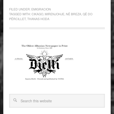
FILED UNDER:
EMIGRACION
TAGGED WITH:
CIKAGO
,
MIRENJOHJE
,
NË BREZA
,
QË DO
PËRCILLET
,
THANAS HODA