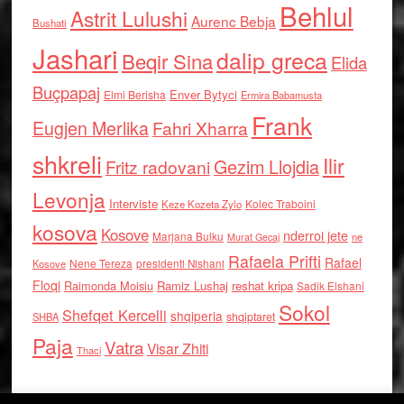
Behlul
Astrit Lulushi
Aurenc Bebja
Bushati
Jashari
dalip greca
Beqir Sina
Elida
Buçpapaj
Enver Bytyci
Elmi Berisha
Ermira Babamusta
Frank
Eugjen Merlika
Fahri Xharra
shkreli
Ilir
Gezim Llojdia
Fritz radovani
Levonja
Interviste
Kolec Traboini
Keze Kozeta Zylo
kosova
Kosove
nderroi jete
Marjana Bulku
ne
Murat Gecaj
Rafaela Prifti
Rafael
Nene Tereza
Kosove
presidenti Nishani
Floqi
Raimonda Moisiu
Ramiz Lushaj
reshat kripa
Sadik Elshani
Sokol
Shefqet Kercelli
shqiperia
shqiptaret
SHBA
Paja
Vatra
Visar Zhiti
Thaci