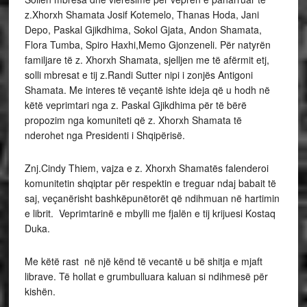
z.Xhorxh Shamata Josif Kotemelo, Thanas Hoda, Jani
Depo, Paskal Gjikdhima, Sokol Gjata, Andon Shamata,
Flora Tumba, Spiro Haxhi,Memo Gjonzeneli. Për natyrën
familjare të z. Xhorxh Shamata, sjelljen me të afërmit etj,
solli mbresat e tij z.Randi Sutter nipi i zonjës Antigoni
Shamata. Me interes të veçantë ishte ideja që u hodh në
këtë veprimtari nga z. Paskal Gjikdhima për të bërë
propozim nga komuniteti që z. Xhorxh Shamata të
nderohet nga Presidenti i Shqipërisë.
Znj.Cindy Thiem, vajza e z. Xhorxh Shamatës falenderoi
komunitetin shqiptar për respektin e treguar ndaj babait të
saj, veçanërisht bashkëpunëtorët që ndihmuan në hartimin
e librit. Veprimtarinë e mbylli me fjalën e tij krijuesi Kostaq
Duka.
Me këtë rast në një kënd të vecantë u bë shitja e mjaft
librave. Të hollat e grumbulluara kaluan si ndihmesë për
kishën.