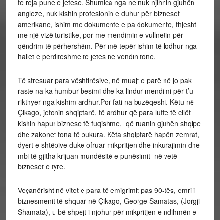
te reja pune e jetese. Shumica nga ne nuk njihnin gjuhën
angleze, nuk kishin profesionin e duhur për bizneset
amerikane, ishim me dokumente e pa dokumente, thjesht
me një vizë turistike, por me mendimin e vullnetin për
qëndrim të përhershëm. Për më tepër ishim të lodhur nga
hallet e përditëshme të jetës në vendin tonë.
Të stresuar para vështirësive, në muajt e parë në jo pak
raste na ka humbur besimi dhe ka lindur mendimi për t’u
rikthyer nga kishim ardhur.Por fati na buzëqeshi. Këtu në
Çikago, jetonin shqiptarë, të ardhur që para lufte të cilët
kishin hapur biznese të fuqishme, që ruanin gjuhën shqipe
dhe zakonet tona të bukura. Këta shqiptarë hapën zemrat,
dyert e shtëpive duke ofruar mikpritjen dhe inkurajimin dhe
mbi të gjitha krijuan mundësitë e punësimit në vetë
bizneset e tyre.
Veçanërisht në vitet e para të emigrimit pas 90-tës, emri i
biznesmenit të shquar në Çikago, George Samatas, (Jorgji
Shamata), u bë shpejt i njohur për mikpritjen e ndihmën e