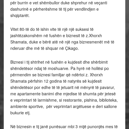
për burrin e vet shëmbullor duke shprehur në veçanti
dashurinë e përherëshme të tij për vendlindjen e
shqiptarët.
Vitet 80-të do të ishin vite të një një suksesi të
jashtëzakonshëm në fushën e biznesit të z.Xhorxh
Shamata, duke e bërë atë në një nga biznesmenët më të
nderuar dhe më të shquar në Çikago.
Biznesi i tij shtrihet në fushën e kujdesit dhe shërbimit
shëndetësor ndaj të moshuarve. Pa hyrë në hollësi po
përmendim se biznesi familjar që ndërtoi z. Xhorxh
Shamata përfshin 12 godina të natyrës së kujdesit
shëndetësor por edhe të të jetuarit në mënyrë të pavarur,
me apartamente banimi dhe mjedise të shumta për jetesë
e veprimtari të larmishme, si restorante, pishina, biblioteka,
ambiente sportive, për veprimtari argëtuese e deri sallone
bukurie etj.
Në biznesin e tij janë punësuar mbi 3 mijë punonjës mes të