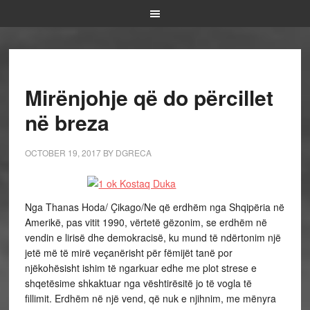
Mirënjohje që do përcillet
në breza
OCTOBER 19, 2017
BY
DGRECA
Nga Thanas Hoda/ Çikago/Ne që erdhëm nga Shqipëria në
Amerikë, pas vitit 1990, vërtetë gëzonim, se erdhëm në
vendin e lirisë dhe demokracisë, ku mund të ndërtonim një
jetë më të mirë veçanërisht për fëmijët tanë por
njëkohësisht ishim të ngarkuar edhe me plot strese e
shqetësime shkaktuar nga vështirësitë jo të vogla të
fillimit. Erdhëm në një vend, që nuk e njihnim, me mënyra