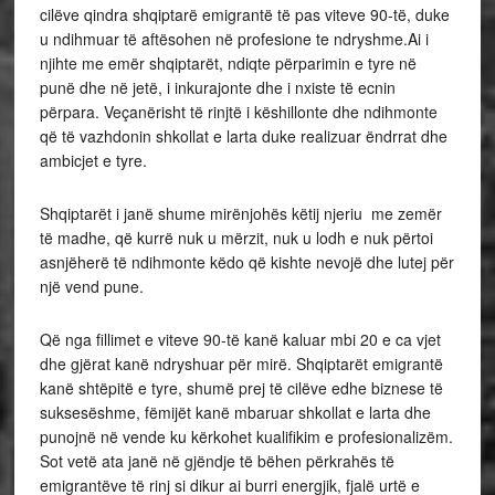
cilëve qindra shqiptarë emigrantë të pas viteve 90-të, duke
u ndihmuar të aftësohen në profesione te ndryshme.Ai i
njihte me emër shqiptarët, ndiqte përparimin e tyre në
punë dhe në jetë, i inkurajonte dhe i nxiste të ecnin
përpara. Veçanërisht të rinjtë i këshillonte dhe ndihmonte
që të vazhdonin shkollat e larta duke realizuar ëndrrat dhe
ambicjet e tyre.
Shqiptarët i janë shume mirënjohës këtij njeriu me zemër
të madhe, që kurrë nuk u mërzit, nuk u lodh e nuk përtoi
asnjëherë të ndihmonte këdo që kishte nevojë dhe lutej për
një vend pune.
Që nga fillimet e viteve 90-të kanë kaluar mbi 20 e ca vjet
dhe gjërat kanë ndryshuar për mirë. Shqiptarët emigrantë
kanë shtëpitë e tyre, shumë prej të cilëve edhe biznese të
suksesëshme, fëmijët kanë mbaruar shkollat e larta dhe
punojnë në vende ku kërkohet kualifikim e profesionalizëm.
Sot vetë ata janë në gjëndje të bëhen përkrahës të
emigrantëve të rinj si dikur ai burri energjik, fjalë urtë e