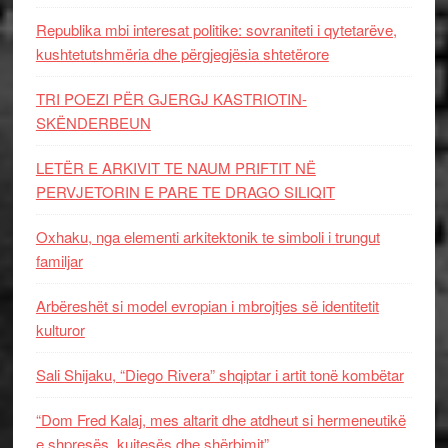
Republika mbi interesat politike: sovraniteti i qytetarëve,
kushtetutshmëria dhe përgjegjësia shtetërore
TRI POEZI PËR GJERGJ KASTRIOTIN-
SKËNDERBEUN
LETËR E ARKIVIT TE NAUM PRIFTIT NË
PERVJETORIN E PARE TE DRAGO SILIQIT
Oxhaku, nga elementi arkitektonik te simboli i trungut
familjar
Arbëreshët si model evropian i mbrojtjes së identitetit
kulturor
Sali Shijaku, “Diego Rivera” shqiptar i artit tonë kombëtar
“Dom Fred Kalaj, mes altarit dhe atdheut si hermeneutikë
e shpresës, kujtesës dhe shërbimit”