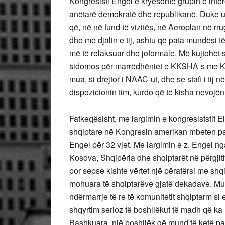
Kongresisti Engel e kryesonte grupin e int
anëtarë demokratë dhe republikanë. Duke u 
që, në në fund të vizitës, në Aeroplan në r
dhe me djalin e tij, ashtu që pata mundësi të
më të relaksuar dhe joformale. Më kujtohet s
sidomos për marrëdhëniet e KKSHA-s me Kong
mua, si drejtor i NAAC-ut, dhe se stafi i ti
dispozicionin tim, kurdo që të kisha nevojën 
Fatkeqësisht, me largimin e kongresiststit E
shqiptare në Kongresin amerikan mbeten pa pë
Engel për 32 vjet. Me largimin e z. Engel 
Kosova, Shqipëria dhe shqiptarët në përgjithë
por sepse kishte vërtet një përafërsi me shq
mohuara të shqiptarëve gjatë dekadave. Mun
ndërmarrje të re të komunitetit shqiptarm si 
shqyrtim serioz të boshllëkut të madh që ka 
Bashkuara, një boshllëk që mund të ketë pa