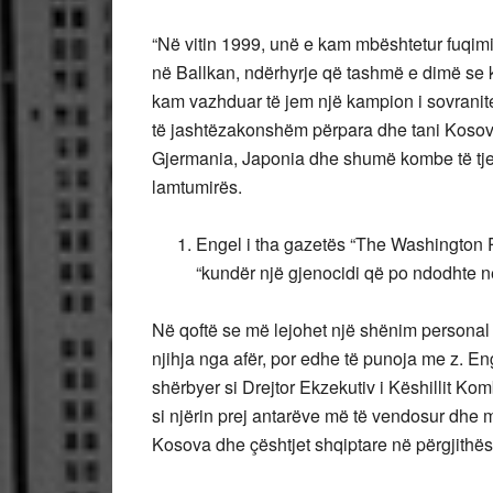
“Në vitin 1999, unë e kam mbështetur fuqimi
në Ballkan, ndërhyrje që tashmë e dimë se k
kam vazhduar të jem një kampion i sovranit
të jashtëzakonshëm përpara dhe tani Kosova
Gjermania, Japonia dhe shumë kombe të tjera
lamtumirës.
Engel i tha gazetës “The Washington P
“kundër një gjenocidi që po ndodhte n
Në qoftë se më lejohet një shënim personal m
njihja nga afër, por edhe të punoja me z. En
shërbyer si Drejtor Ekzekutiv i Këshillit K
si njërin prej antarëve më të vendosur dhe 
Kosova dhe çështjet shqiptare në përgjithës