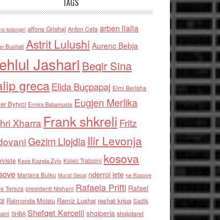
TAGS
arben llalla
alfons Grishaj
Anton Cefa
no kolonjari
Astrit Lulushi
Aurenc Bebja
an Bushati
ehlul Jashari
Beqir Sina
alip greca
Elida Buçpapaj
Elmi Berisha
Eugjen Merlika
er Bytyci
Ermira Babamusta
Frank shkreli
hri Xharra
Fritz
Ilir Levonja
Gezim Llojdia
dovani
kosova
rviste
Kolec Traboini
Keze Kozeta Zylo
sove
nderroi jete
Marjana Bulku
ne Kosove
Murat Gecaj
Rafaela Prifti
Rafael
e Tereza
presidenti Nishani
qi
Raimonda Moisiu
Ramiz Lushaj
reshat kripa
Sadik
Shefqet Kercelli
shqiperia
hani
shqiptaret
SHBA