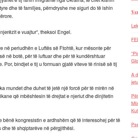
tyre dhe të familjes, përndryshe me siguri do të ishin
𝐕𝐞
ërore.
Lek
jerëzit e vuajtur”, theksoi Engel.
FE
tore në periudhën e Luftës së Ftohtë, kur mësonte për
“Pi
së në botë, për të luftuar dhe për të kundërshtuar
Glo
or, bindjet e tij u formuan gjatë viteve të rinisë së tij
A d
jet
a mundet dhe duhet të jetë një forcë për të mirën në
ane që mbështesin të drejtat e njeriut dhe dinjitetin
Për
Mba
Kul
 e bënë kongresistin e ardhshëm që të interesohej për të
Pse
s dhe të shqiptarëve në përgjithësi.