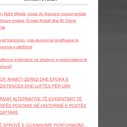
 Ndre Mjeda, sipas dy figurave monumentale
letrave shqipe, Ernest Koliqit dhe At Gjergj
hta
vjet tranzicion, nga ekonomia prodhuese te
nomia e përfitimit
dihmon krijimtaria në zbulimin e potencialeve të
ehura?
OF. AHMET QERIQI DHE EPOKA E
ZISTENCЁS DHE LUFTЁS PЁR LIRI!
RMAT ALTERNATIVE TË EVIDENTIMIT TË
RIFËS POSTARE NË HISTORINË E POSTËS
QIPTARE
Ë SPROVË E GUXIMSHME PERFORMIZMI…