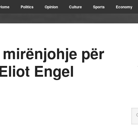
Home
Politics
Opinion
Culture
Sports
Economy
 mirënjohje për
Eliot Engel