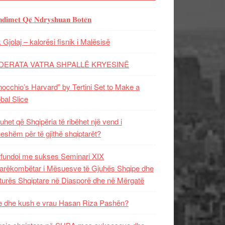
𝐝𝐢𝐦𝐞𝐭 𝐐𝐞̈ 𝐍𝐝𝐫𝐲𝐬𝐡𝐮𝐚𝐧 𝐁𝐨𝐭𝐞̈𝐧
 Gjolaj – kalorësi fisnik i Malësisë
DERATA VATRA SHPALLË KRYESINË
nocchio’s Harvard” by Tertini Set to Make a
bal Slice
uhet që Shqipëria të ribëhet një vend i
ueshëm për të gjithë shqiptarët?
fundoi me sukses Seminari XIX
rëkombëtar i Mësuesve të Gjuhës Shqipe dhe
turës Shqiptare në Diasporë dhe në Mërgatë
 dhe kush e vrau Hasan Riza Pashën?