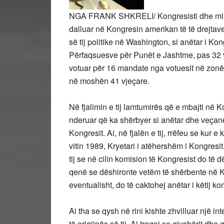
NGA FRANK SHKRELI/ Kongresisti dhe miku 
dalluar në Kongresin amerikan të të drejtave
së tij politike në Washington, si anëtar i K
Përfaqsuesve për Punët e Jashtme, pas 32 v
votuar për 16 mandate nga votuesit në zonë
në moshën 41 vjeçare.
Në fjalimin e tij lamtumirës që e mbajti në K
nderuar që ka shërbyer si anëtar dhe veçanëri
Kongresit. Ai, në fjalën e tij, rrëfeu se kur e
vitin 1989, Kryetari i atëhershëm i Kongresit,
tij se në cilin komision të Kongresist do të d
qenë se dëshironte vetëm të shërbente në K
eventualisht, do të caktohej anëtar i këtij ko
Ai tha se qysh në rini kishte zhvilluar një i
të origjinës së tij. Ai tregoi se gjyshërit dhe 