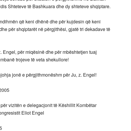
idis Shteteve të Bashkuara dhe dy shteteve shqiptare.
ndihmën që keni dhënë dhe për kujdesin që keni
he për shqiptarët në përgjithësi, gjatë tri dekadave të
. Engel, për miqësinë dhe për mbështetjen tuaj
nembanë trojeve të veta shekullore!
johja jonë e përgjithmonëshm për Ju, z. Engel!
 2005
për vizitën e delegacjonit të Këshillit Kombëtar
resistit Eliot Engel
5