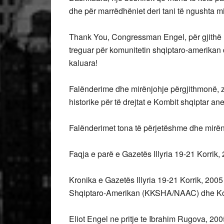
dhe për marrëdhëniet deri tani të ngushta m
Thank You, Congressman Engel, për gjithë 
treguar për komunitetin shqiptaro-amerikan d
kaluara!
Falënderime dhe mirënjohje përgjithmonë, z
historike për të drejtat e Kombit shqiptar a
Falënderimet tona të përjetëshme dhe mirën
Faqja e parë e Gazetës Illyria 19-21 Korrik,
Kronika e Gazetës Illyria 19-21 Korrik, 2005 
Shqiptaro-Amerikan (KKSHA/NAAC) dhe Kong
Eliot Engel ne pritje te Ibrahim Rugova, 200