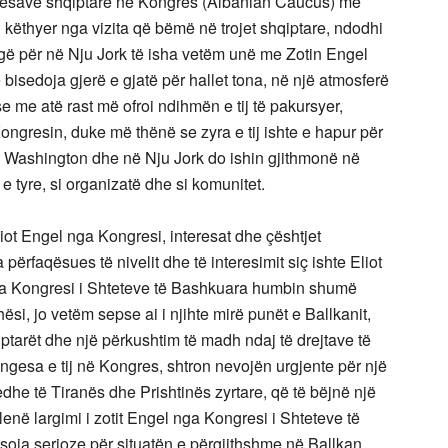
eresave shqiptare në Kongres (Albanian Caucus) me
këthyer nga vizita që bëmë në trojet shqiptare, ndodhi
rugë për në Nju Jork të isha vetëm unë me Zotin Engel
 bisedoja gjerë e gjatë për hallet tona, në një atmosferë
e me atë rast më ofroi ndihmën e tij të pakursyer,
resin, duke më thënë se zyra e tij ishte e hapur për
j në Washington dhe në Nju Jork do ishin gjithmonë në
e tyre, si organizatë dhe si komunitet.
liot Engel nga Kongresi, interesat dhe çështjet
rfaqësues të nivelit dhe të interesimit siç ishte Eliot
nga Kongresi i Shteteve të Bashkuara humbin shumë
si, jo vetëm sepse ai i njihte mirë punët e Ballkanit,
iptarët dhe një përkushtim të madh ndaj të drejtave të
gesa e tij në Kongres, shtron nevojën urgjente për një
edhe të Tiranës dhe Prishtinës zyrtare, që të bëjnë një
lenë largimi i zotit Engel nga Kongresi i Shteteve të
soja serioze për situatën e përgjithshme në Ballkan