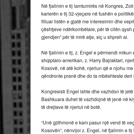
Në fjalimin e tij lamtumirës në Kongres, Zo
karierën e tij 32-vjeçare në fushën e politi
filluar listën e gjatë me interesimin dhe vepr
çështjeve ndërkombëtare, për të cilën qysh pr
gjendjen” për të mirë atje, siç u shpreh ai.
Në fjalimin e tij, z. Engel e përmendi mikun e
shqiptaro-amerikan, z. Harry Bajraktari, njer
Kosovë, në atë kohë, njeriun që e njohu me 
qëndronte pranë dhe do ta mbështeste deri në 
Kongresisti Engel ishte dhe vazhdon të jetë
Bashkuara duhet të vazhdojnë të jenë në kry
të drejtave të njeriut në botë.
“Unë gjithmonë e kam pasur një vend të veç
Kosovën”, nënvijoi z. Engel, në fjalimin e t