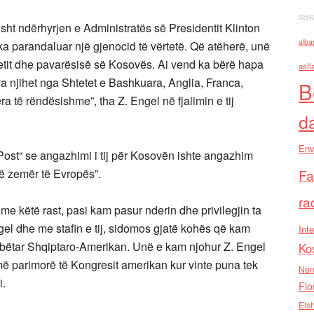
sht ndërhyrjen e Administratës së Presidentit Klinton
alba
a parandaluar një gjenocid të vërtetë. Që atëherë, unë
etit dhe pavarësisë së Kosovës. Ai vend ka bërë hapa
asll
 njihet nga Shtetet e Bashkuara, Anglia, Franca,
B
 të rëndësishme”, tha Z. Engel në fjalimin e tij
d
Env
ost“ se angazhimi i tij për Kosovën ishte angazhim
ë zemër të Evropës”.
Fa
ra
e këtë rast, pasi kam pasur nderin dhe privilegjin ta
gel dhe me stafin e tij, sidomos gjatë kohës që kam
Inte
ombëtar Shqiptaro-Amerikan. Unë e kam njohur Z. Engel
Ko
më parimorë të Kongresit amerikan kur vinte puna tek
Nen
i.
Flo
Els