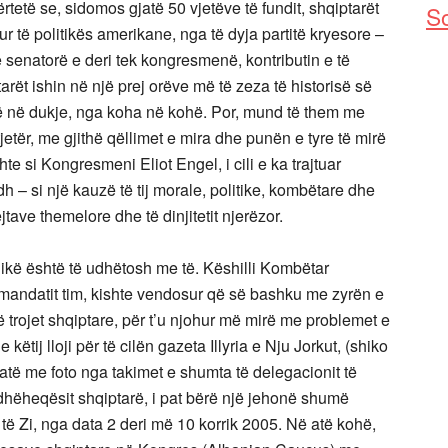
rtetë se, sidomos gjatë 50 vjetëve të fundit, shqiptarët
So
r të politikës amerikane, nga të dyja partitë kryesore –
senatorë e deri tek kongresmenë, kontributin e të
tarët ishin në një prej orëve më të zeza të historisë së
emë në dukje, nga koha në kohë. Por, mund të them me
tjetër, me gjithë qëllimet e mira dhe punën e tyre të mirë
te si Kongresmeni Eliot Engel, i cili e ka trajtuar
h – si një kauzë të tij morale, politike, kombëtare dhe
jtave themelore dhe të dinjitetit njerëzor.
kë është të udhëtosh me të. Këshilli Kombëtar
ndatit tim, kishte vendosur që së bashku me zyrën e
ë trojet shqiptare, për t’u njohur më mirë me problemet e
 këtij lloji për të cilën gazeta Illyria e Nju Jorkut, (shiko
jatë me foto nga takimet e shumta të delegacionit të
hëheqësit shqiptarë, i pat bërë një jehonë shumë
të Zi, nga data 2 deri më 10 korrik 2005. Në atë kohë,