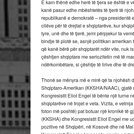
E kam thënë edhe herë të tjera se është e vë
kanë pasur edhe mbështetës të tjerë të njohu
republikanë e demokratë – nga presidentë e 
cilëve për të drejtat e shqiptarëve, kur shqip
tyre, unë dhe të tjerë, jemi përpjekur ta v
bindje të plotë se, asnjë politikan amerikan 
që kanë bërë për shqiptarët ndër vite, nuk ish
çështjen shqiptare me seriozitetin më të mad
ndërkombëtare, si çështje të lirive dhe të dre
Thonë se mënyra më e mirë që ta njohësh di
Shqiptaro-Amerikan (KKSHA/NAAC), gjatë ma
Kongresistit Eliot Engel të bënte një turne n
shqiptarëve në trojet e veta. Vizita, e vetmja e
foton më poshtë) pat botuar një kronikë të g
(KKSHA) dhe Kongresistit Eliot Engel me ud
pozitive në Shqipëri, në Kosovë dhe në Mal 