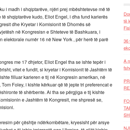
i madh i shqiptarëve, njëri prej mbështetevse më të
Dom
 të shqiptarëve kudo, Eliot Engel, i dha fund karierës
të 
ongresit dhe Kryetar i Komisionit të Dhomës së
Fis
jetësh në Kongresisn e Shteteve të Bashkuara, i
n elektorale numër 16 në New York , për herë të parë
36 
eko
A n
ongres me 17 dhjetor, Eliot Engel tha se ishte tepër i
fsh
sht, vitet e fundit, si kryetar i Komisionit të Jashtëm të
 kishte filluar karieren e tij në Kongresin amerikan, në
PR
 Tom Foley, i kishte kërkuar që të jepte tri preferencat e
RE
ëshironte të shërbente. Ai tha se përgjiga e tij kishte
omisionin e Jashtëm të Kongresit, me shpresë se,
FO
misioni.
TA
SH
nteresim për çështje ndërkombëtare, kryesisht për arsye
NJ
gjyshet e tij ishin imigrantë nga Ukraina, të cilët kishin