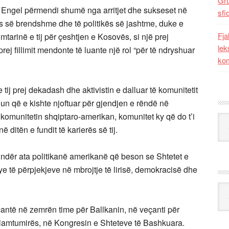
Gr
ti Engel përmendi shumë nga arritjet dhe sukseset në
sfi
kës së brendshme dhe të politikës së jashtme, duke e
Fja
imtarinë e tij për çeshtjen e Kosovës, si një prej
lek
ej fillimit mendonte të luante një rol “për të ndryshuar
kom
 tij prej dekadash dhe aktivistin e dalluar të komunitetit
iun që e kishte njoftuar për gjendjen e rëndë në
komunitetin shqiptaro-amerikan, komunitet ky që do t’i
Kat
ditën e fundit të karierës së tij.
 ndër ata politikanë amerikanë që beson se Shtetet e
e të përpjekjeve në mbrojtje të lirisë, demokracisë dhe
Ark
antë në zemrën time për Ballkanin, në veçanti për
ij lamtumirës, në Kongresin e Shteteve të Bashkuara.