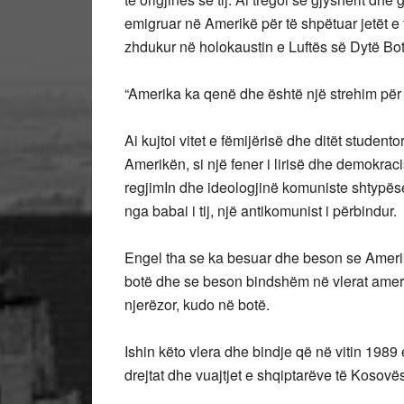
emigruar në Amerikë për të shpëtuar jetët e 
zhdukur në holokaustin e Luftës së Dytë Bot
“Amerika ka qenë dhe është një strehim për n
Ai kujtoi vitet e fëmijërisë dhe ditët studen
Amerikën, si një fener i lirisë dhe demokraci
regjimIn dhe ideologjinë komuniste shtypëse. P
nga babai i tij, një antikomunist i përbindur.
Engel tha se ka besuar dhe beson se Amerik
botë dhe se beson bindshëm në vlerat amerik
njerëzor, kudo në botë.
Ishin këto vlera dhe bindje që në vitin 1989
drejtat dhe vuajtjet e shqiptarëve të Kosovë