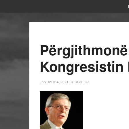
Përgjithmonë
Kongresistin 
JANUARY 4, 2021
BY
DGRECA