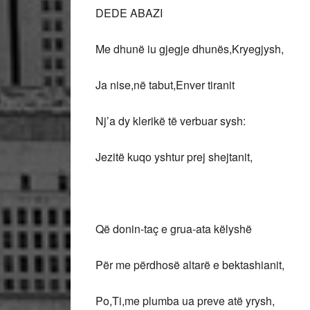
DEDE ABAZI
Me dhunë iu gjegje dhunës,Kryegjysh,
Ja nise,në tabut,Enver tiranit
Nj’a dy klerikë të verbuar sysh:
Jezitë kuqo yshtur prej shejtanit,
Që donin-taç e grua-ata këlyshë
Për me përdhosë altarë e bektashianit,
Po,Ti,me plumba ua preve atë yrysh,