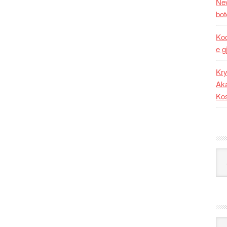
New
bot
Kod
e g
Kry
Aka
Ko
Kat
Ark