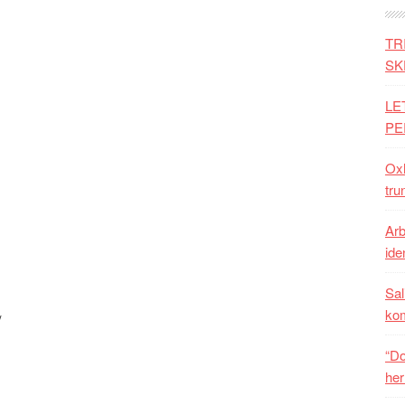
TR
SK
LE
PE
Oxh
tru
Arb
iden
Sal
ko
/
“Do
her