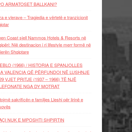
PO ARMATOSET BALLKANI?
za e vlerave – Tragjedia e vërtetë e tranzicionit
iptar
en Coast sjell Nammos Hotels & Resorts në
ipëri: Një destinacion i ri lifestyle merr formë në
ierën Shqiptare
EBLO (1966) / HISTORIA E SPANJOLLES
A VALENCIA QË PËRFUNDOI NË LUSHNJE
29 VJET PRITJE (1937 – 1966) TË NJË
LEFONATE NGA DY MOTRAT
tojmë sakrificën e familjes Lleshi për lirinë e
sovës
AÇI NUK E MPOSHTI SHPIRTIN