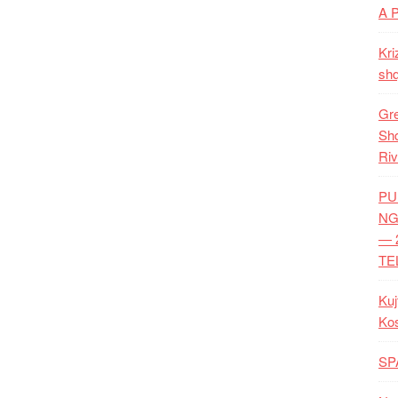
A 
Kri
shq
Gre
Shq
Riv
PU
NG
— 
TE
Kuj
Ko
SP