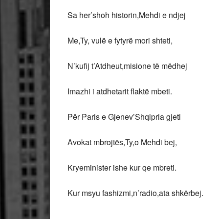
Sa her’shoh historin,Mehdi e ndjej
Me,Ty, vulë e fytyrë mori shteti,
N’kufij t’Atdheut,misione të mëdhej
Imazhi i atdhetarit flaktë mbeti.
Për Paris e Gjenev’Shqipria gjeti
Avokat mbrojtës,Ty,o Mehdi bej,
Kryeminister ishe kur qe mbreti.
Kur msyu fashizmi,n’radio,ata shkërbej.