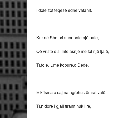
I dole zot teqesë edhe vatanit.
Kur në Shqipri sundonte një pafe,
Që vriste e s’linte asnjë me fol një fjalë,
Ti,fole….me kobure,o Dede,
E krisma e saj na ngrohu zëmrat valë.
Ti,n’dorë I gjall tiranit nuk I re,