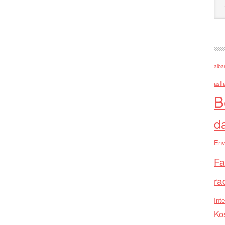
alba
asll
B
d
Env
Fa
ra
Inte
Ko