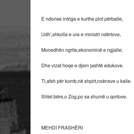
E ndonse intriga e kurthe plot përballe,
Udh’,shkolla e ura e ministri ndërtove,
Monedhën ngrite,ekonominë e ngjalle;
Dhe vizat hoqe e djem jashtë edukove.
Ti,afsh për komb,në shpirt,nxënsve u kalle.
Shtet bëre,o Zog,po sa shumë u qortove.
MEHDI FRASHËRI