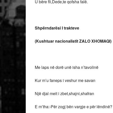
U bëre fli,Dede,te qofsha falë.
Shpërndarësi I trakteve
(Kushtuar nacionalistit ZALO XHOMAQI)
Me laps në dorë unë isha n’tavolinë
Kur m’u faneps i veshur me savan
Një djal meit i zbet,shajni,shafran
E m’tha:-Për zogj bën vargje e për lëndinë?