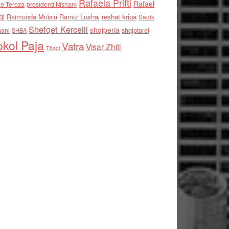
Rafaela Prifti
Rafael
e Tereza
presidenti Nishani
qi
Raimonda Moisiu
Ramiz Lushaj
reshat kripa
Sadik
Shefqet Kercelli
shqiperia
hani
shqiptaret
SHBA
kol Paja
Vatra
Visar Zhiti
Thaci